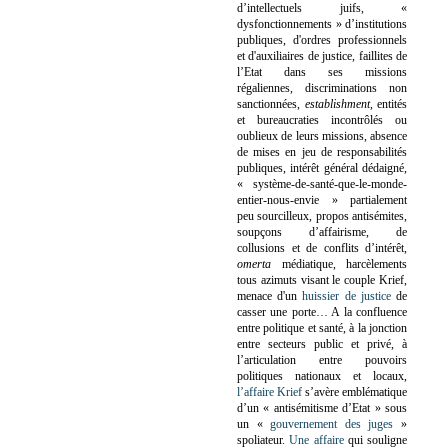
d’intellectuels juifs, «
dysfonctionnements » d’institutions
publiques, d'ordres professionnels
et d'auxiliaires de justice, faillites de
l’Etat dans ses missions
régaliennes, discriminations non
sanctionnées,
establishment
, entités
et bureaucraties incontrôlés ou
oublieux de leurs missions, absence
de mises en jeu de responsabilités
publiques, intérêt général dédaigné,
« système-de-santé-que-le-monde-
entier-nous-envie » partialement
peu sourcilleux, propos antisémites,
soupçons d’affairisme, de
collusions et de conflits d’intérêt,
omerta
médiatique, harcèlements
tous azimuts visant le couple Krief,
menace d'un
huissier de justice
de
casser une porte…
A la confluence
entre politique et santé, à la jonction
entre secteurs public et privé, à
l’articulation entre pouvoirs
politiques nationaux et locaux,
l’affaire Krief
s’avère emblématique
d’un « antisémitisme d’Etat » sous
un «
gouvernement des juges
»
spoliateur.
Une affaire
qui souligne