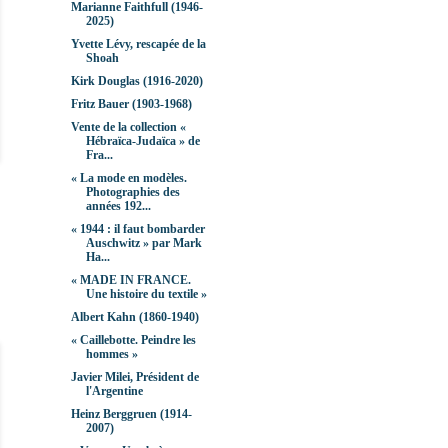
Marianne Faithfull (1946-
2025)
Yvette Lévy, rescapée de la
Shoah
Kirk Douglas (1916-2020)
Fritz Bauer (1903-1968)
Vente de la collection «
Hébraïca-Judaïca » de
Fra...
« La mode en modèles.
Photographies des
années 192...
« 1944 : il faut bombarder
Auschwitz » par Mark
Ha...
« MADE IN FRANCE.
Une histoire du textile »
Albert Kahn (1860-1940)
« Caillebotte. Peindre les
hommes »
Javier Milei, Président de
l'Argentine
Heinz Berggruen (1914-
2007)