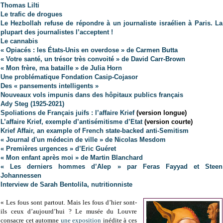
Thomas Lilti
Le trafic de drogues
Le Hezbollah refuse de répondre à un journaliste israélien à Paris. La
plupart des journalistes l’acceptent !
Le cannabis
« Opiacés : les États-Unis en overdose » de Carmen Butta
« Votre santé, un trésor très convoité » de David Carr-Brown
« Mon frère, ma bataille » de Julia Horn
Une problématique Fondation Casip-Cojasor
Des « pansements intelligents »
Nouveaux vols impunis dans des hôpitaux publics français
Ady Steg (1925-2021)
Spoliations de Français juifs : l’affaire Krief
(version longue)
L’affaire Krief, exemple d’antisémitisme d’Etat
(version courte)
Krief Affair, an example of French state-backed anti-Semitism
« Journal d'un médecin de ville » de Nicolas Mesdom
« Premières urgences » d’Eric Guéret
« Mon enfant après moi » de Martin Blanchard
« Les derniers hommes d’Alep » par Feras Fayyad et Steen
Johannessen
Interview de Sarah Bentolila, nutritionniste
« Les fous sont partout. Mais les fous d’hier sont-
ils ceux d’aujourd’hui ? Le musée du Louvre
consacre cet automne
une exposition
inédite à ces