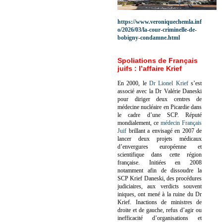
https://www.veroniquechemla.inf
o/2026/03/la-cour-criminelle-de-
bobigny-condamne.html
Spoliations de Français
juifs : l’affaire Krief
En 2000, le
Dr Lionel Krief
s’est
associé avec la Dr Valérie Daneski
pour diriger deux centres de
médecine nucléaire en Picardie dans
le cadre d’une SCP.
Réputé
mondialement, ce
médecin Français
Juif
brillant a envisagé en 2007 de
lancer deux projets médicaux
d’envergures européenne et
scientifique dans cette région
française.
Initiées en 2008
notamment afin de dissoudre la
SCP Krief Daneski, des procédures
judiciaires, aux verdicts souvent
iniques, ont mené à la ruine du Dr
Krief.
Inactions de ministres de
droite et de gauche, refus d’agir ou
inefficacité d’organisations et