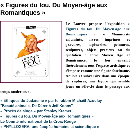
« Figures du fou. Du Moyen-âge aux
Romantiques »
Le Louvre propose l’exposition «
Figures du fou. Du Moyen-âge aux
Romantiques
».
«
Manuscrits
enluminés, livres imprimés et
gravures, tapisseries, peintures,
sculptures, objets précieux ou du
quotidien : entre Moyen Âge et
Renaissance, le fou envahit
littéralement tout l’espace artistique et
s’impose comme une figure fascinante,
trouble et subversive dans une époque
de ruptures, une figure
qui semble
jouer un rôle-clé dans le passage aux
temps moderne
s
».
« Ethiques du Judaïsme » par le rabbin Michaël Azoulay
"Beauté animale. De Dürer à Jeff Koons"
« Procès de singe » par Stanley Kramer
« Figures du fou. Du Moyen-âge aux Romantiques »
Le Comité international de la Croix-Rouge
« PHYLLOXERA, une épopée humaine et scientifique »