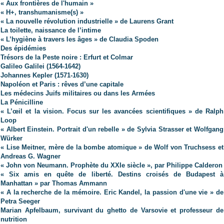
«
Aux frontières de l'humain
»
« H+, transhumanisme(s) »
« La nouvelle révolution industrielle » de Laurens Grant
La toilette, naissance de l’intime
« L’hygiène à travers les âges » de Claudia Spoden
Des épidémies
Trésors de la Peste noire : Erfurt et Colmar
Galileo Galilei (1564-1642)
Johannes Kepler (1571-1630)
Napoléon et Paris : rêves d’une capitale
Les médecins Juifs militaires ou dans les Armées
La Pénicilline
« L’œil et la vision. Focus sur les avancées scientifiques » de Ralph
Loop
« Albert Einstein. Portrait d'un rebelle » de Sylvia Strasser et Wolfgang
Würker
« Lise Meitner, mère de la bombe atomique » de Wolf von Truchsess et
Andreas G. Wagner
« John von Neumann. Prophète du XXIe siècle », par Philippe Calderon
« Six amis en quête de liberté. Destins croisés de Budapest à
Manhattan » par Thomas Ammann
« A la recherche de la mémoire. Eric Kandel, la passion d'une vie » de
Petra Seeger
Marian Apfelbaum, survivant du ghetto de Varsovie et professeur de
nutrition