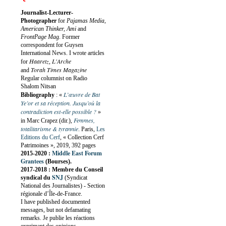
Journalist-Lecturer-
Photographer
for
Pajamas Media,
American Thinker, Ami
and
FrontPage Mag
. Former
correspondent for Guysen
International News. I wrote articles
Haaretz
L'Arche
for
,
Torah Times Magazine
and
Regular columnist on Radio
Shalom Nitsan
L’œuvre de Bat
Bibliography
:
«
Ye’or et sa réception. Jusqu’où la
contradiction est-elle possible ?
»
Femmes,
in Marc Crapez (dir.),
totalitarisme & tyrannie
. Paris,
Les
Editions du Cerf
, « Collection Cerf
Patrimoines », 2019, 392 pages
Middle East Forum
2015-2020 :
Grantees
(Bourses).
2017-2018 : Membre du Conseil
SNJ
syndical du
(Syndicat
National des Journalistes) - Section
régionale d’Île-de-France.
I have published documented
messages, but not defamating
remarks. Je publie les réactions