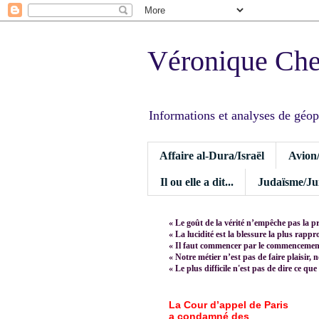
Véronique Ch
Informations et analyses de géopoli
Affaire al-Dura/Israël
Avion
Il ou elle a dit...
Judaïsme/Jui
« Le goût de la vérité n’empêche pas la p
« La lucidité est la blessure la plus rapp
« Il faut commencer par le commencement,
« Notre métier n’est pas de faire plaisir, 
« Le plus difficile n'est pas de dire ce que
La Cour d’appel de Paris
a condamné des