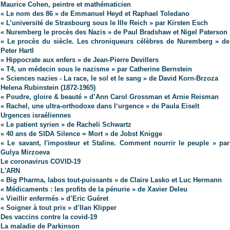
Maurice Cohen, peintre et mathématicien
« Le nom des 86 » de Emmanuel Heyd et Raphael Toledano
« L’université de Strasbourg sous le IIIe Reich » par Kirsten Esch
« Nuremberg le procès des Nazis » de Paul Bradshaw et Nigel Paterson
« Le procès du siècle. Les chroniqueurs célèbres de Nuremberg » de
Peter Hartl
« Hippocrate aux enfers » de Jean-Pierre Devillers
« T4, un médecin sous le nazisme » par Catherine Bernstein
« Sciences nazies - La race, le sol et le sang » de David Korn-Brzoza
Helena Rubinstein
(1872-1965)
« Poudre, gloire & beauté » d’Ann Carol Grossman et Arnie Reisman
« Rachel, une ultra-orthodoxe dans l‘urgence » de Paula Eiselt
Urgences israéliennes
« Le patient syrien » de Racheli Schwartz
« 40 ans de SIDA Silence = Mort » de Jobst Knigge
« Le savant, l'imposteur et Staline. Comment nourrir le peuple » par
Gulya Mirzoeva
Le coronavirus COVID-19
L'ARN
« Big Pharma, labos tout-puissants » de Claire Lasko et Luc Hermann
« Médicaments : les profits de la pénurie » de Xavier Deleu
« Vieillir enfermés » d’Eric Guéret
« Soigner à tout prix » d’Ilan Klipper
Des vaccins contre la covid-19
La maladie de Parkinson