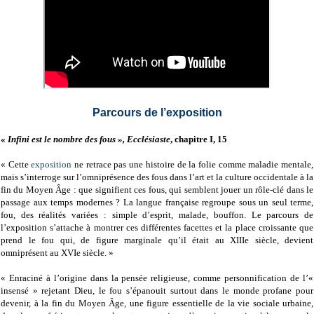
Parcours de l’exposition
«
Infini est le nombre des fous », Ecclésiaste
, chapitre I, 15
« Cette
exposition
ne retrace pas une histoire de la folie comme maladie mentale,
mais s’interroge sur l’omniprésence des fous dans l’art et la culture occidentale à la
fin du Moyen Âge : que signifient ces fous, qui semblent jouer un rôle-clé dans le
passage aux temps modernes ? La langue française regroupe sous un seul terme,
fou, des réalités variées : simple d’esprit, malade, bouffon. Le parcours de
l’exposition s’attache à montrer ces différentes facettes et la place croissante que
prend le fou qui, de figure marginale qu’il était au XIIIe siècle, devient
omniprésent au XVIe siècle. »
« Enraciné à l’origine dans la pensée religieuse, comme personnification de l’«
insensé » rejetant Dieu, le fou s’épanouit surtout dans le monde profane pour
devenir, à la fin du Moyen Âge, une figure essentielle de la vie sociale urbaine,