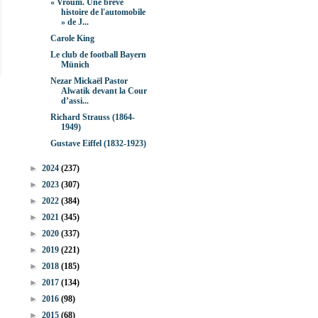
« Vroum. Une brève
histoire de l'automobile
» de J...
Carole King
Le club de football Bayern
Münich
Nezar Mickaël Pastor
Alwatik devant la Cour
d’assi...
Richard Strauss (1864-
1949)
Gustave Eiffel (1832-1923)
►
2024
(237)
►
2023
(307)
►
2022
(384)
►
2021
(345)
►
2020
(337)
►
2019
(221)
►
2018
(185)
►
2017
(134)
►
2016
(98)
►
2015
(68)