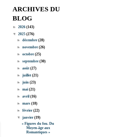
ARCHIVES DU
BLOG
►
2026
(143)
▼
2025
(276)
►
décembre
(28)
►
novembre
(26)
►
octobre
(25)
►
septembre
(30)
►
août
(27)
►
juillet
(21)
►
juin
(23)
►
mai
(21)
►
avril
(16)
►
mars
(18)
►
février
(22)
▼
janvier
(19)
« Figures du fou. Du
Moyen-âge aux
Romantiques »