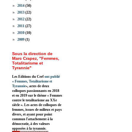
►
2014
(50)
►
2013
(22)
►
2012
(22)
►
2011
(27)
►
2010
(10)
►
2009
(1)
Sous la direction de
Marc Crapez, "Femmes,
Totalitarisme et
Tyrannie"
Les Editions du Cerf
ont publié
«
Femmes, Totalitarisme et
Tyrannie
», actes de deux
colloques passionnants en 2018
et en 2019 sur le thème « Femmes
contre le totalitarisme au XXe
siècle ». Les actes de colloques de
femmes, issues de milieux et pays
divers, et ayant pour point
commun l'attachement à la
démocratie, à des valeurs
opposées à la tyrannie.