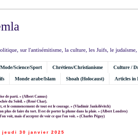
emla
tique, sur l'antisémitisme, la culture, les Juifs, le judaïsme, I
/Mode/Science/Sport
Chrétiens/Christianisme
Culture / D
fs
Monde arabe/Islam
Shoah (Holocaust)
Articles in
rise de parti. » (Albert Camus)
rochée du Soleil. » (René Char).
 et le commencement de tout est le courage. » (Vladimir Jankélévitch)
non plus de faire du tort. Il est de porter la plume dans la plaie. » (Albert Londres)
 l'on voit, mais d'accepter de voir ce que l'on voit. » (Charles Péguy)
jeudi 30 janvier 2025