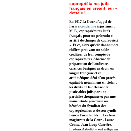
copropriétaires juifs
français en créant leur «
dette » !
En 2017, la Cour d’appel de
Paris
a condamné
injustement
M. B., copropriétaires Juifs
français, pour un prétendu «
arriéré de charges de copropriété
». Et ce, alors qu’elle donnait des
chiffres prouvant un solde
créditeur de leur compte de
copropriétaires. Absence de
préparation de l’audience,
carences basiques en droit, en
langue française et en
arithmétique, déni d’un procès
équitable notamment en violant
les droits de la défense des
justiciables juifs par une
partialité choquante et par une
mansuétude généreuse au
bénéfice du Syndicat des
copropriétaires et de son syndic
Foncia Paris fautifs… Les trois
magistrats de la Cour - Laure
Comte, Jean-Loup Carrière,
Frédéric Arbellot – ont infligé un