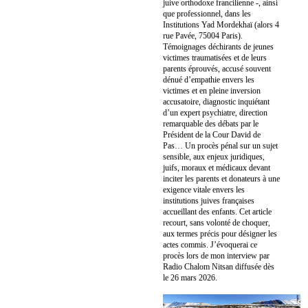
juive orthodoxe francilienne -, ainsi
que professionnel, dans les
Institutions Yad Mordekhaï (alors 4
rue Pavée, 75004 Paris).
Témoignages déchirants de jeunes
victimes traumatisées et de leurs
parents éprouvés, accusé souvent
dénué d’empathie envers les
victimes et en pleine inversion
accusatoire, diagnostic inquiétant
d’un expert psychiatre, direction
remarquable des débats par le
Président de la Cour David de
Pas… Un procès pénal sur un sujet
sensible, aux enjeux juridiques,
juifs, moraux et médicaux devant
inciter les parents et donateurs à une
exigence vitale envers les
institutions juives françaises
accueillant des enfants. Cet article
recourt, sans volonté de choquer,
aux termes précis pour désigner les
actes commis. J’évoquerai ce
procès lors de mon interview par
Radio Chalom Nitsan diffusée dès
le 26 mars 2026.