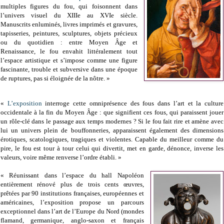
multiples figures du fou, qui foisonnent dans
l’univers visuel du XIIIe au XVIe siècle.
Manuscrits enluminés, livres imprimés et gravures,
tapisseries, peintures, sculptures, objets précieux
ou du quotidien : entre Moyen Âge et
Renaissance, le fou envahit littéralement tout
l’espace artistique et s’impose comme une figure
fascinante, trouble et subversive dans une époque
de ruptures, pas si éloignée de la nôtre. »
«
L’exposition
interroge cette omniprésence des fous dans l’art et la culture
occidentale à la fin du Moyen Âge : que signifient ces fous, qui paraissent jouer
un rôle-clé dans le passage aux temps modernes ? Si le fou fait rire et amène avec
lui un univers plein de bouffonneries, apparaissent également des dimensions
érotiques, scatologiques, tragiques et violentes. Capable du meilleur comme du
pire, le fou est tour à tour celui qui divertit, met en garde, dénonce, inverse les
valeurs, voire même renverse l’ordre établi. »
« Réunissant dans l’espace du hall Napoléon
entièrement rénové plus de trois cents œuvres,
prêtées par 90 institutions françaises, européennes et
américaines, l’exposition propose un parcours
exceptionnel dans l’art de l’Europe du Nord (mondes
flamand, germanique, anglo-saxon et français