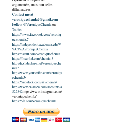
exprimant des opinions
argumentées, mais non celles
diffamatoires.
Contact me at
veroniquechemla5@gmail.com
@VeroniqueChemla
Follow
on
Twitter
https://www.facebook.com/veroniq
ue.chemla.7
https://independent.academia.edu/V
%C3%A9roniqueChemla
https://issuu.com/veroniquechemla
https://fr.scribd.com/chemla-3
http://fr.slideshare.net/veroniqueche
mla7
http://www.youscribe.com/veroniqu
echemla5/
https://substack.com/@vchemla/
http://www.calameo.com/accounts/4
522342
https://www.instagram.com/
veroniquechemla/
https://vk.com/veroniquechemla