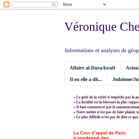
Véronique Ch
Informations et analyses de géopoli
Affaire al-Dura/Israël
Avion
Il ou elle a dit...
Judaïsme/Jui
« Le goût de la vérité n’empêche pas la p
« La lucidité est la blessure la plus rapp
« Il faut commencer par le commencement,
« Notre métier n’est pas de faire plaisir, 
« Le plus difficile n'est pas de dire ce que
La Cour d’appel de Paris
a condamné des