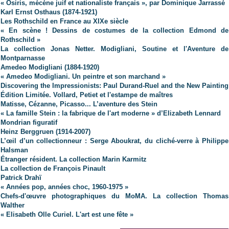
« Osiris, mécène juif et nationaliste français », par Dominique Jarrassé
Karl Ernst Osthaus (1874-1921)
Les Rothschild en France au XIXe siècle
« En scène ! Dessins de costumes de la collection Edmond de
Rothschild »
La collection Jonas Netter. Modigliani, Soutine et l'Aventure de
Montparnasse
Amedeo Modigliani (1884-1920)
« Amedeo Modigliani. Un peintre et son marchand »
Discovering the Impressionists: Paul Durand-Ruel and the New Painting
Édition Limitée. Vollard, Petiet et l'estampe de maîtres
Matisse, Cézanne, Picasso... L’aventure des Stein
« La famille Stein : la fabrique de l'art moderne » d’Elizabeth Lennard
Mondrian figuratif
Heinz Berggruen (1914-2007)
L’œil d’un collectionneur : Serge Aboukrat, du cliché-verre à Philippe
Halsman
Étranger résident. La collection Marin Karmitz
La collection de François Pinault
Patrick Drahï
« Années pop, années choc, 1960-1975 »
Chefs-d'œuvre
photographiques du MoMA. La collection Thomas
Walther
« Elisabeth Olle Curiel. L'art est une fête »