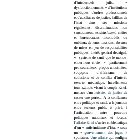
d’intellectuels juifs, «
dysfonctionnements » d’institutions
publiques, d'ordres professionnels
et d'auxiliaires de justice, faillites de
l’Etat dans ses missions
régaliennes, discriminations non
sanctionnées,
establishment
, entités
et bureaucraties incontrôlés ou
oublieux de leurs missions, absence
de mises en jeu de responsabilités
publiques, intérêt général dédaigné,
« système-de-santé-que-le-monde-
entier-nous-envie » partialement
peu sourcilleux, propos antisémites,
soupçons d’affairisme, de
collusions et de conflits d’intérêt,
omerta
médiatique, harcèlements
tous azimuts visant le couple Krief,
menace d'un
huissier de justice
de
casser une porte…
A la confluence
entre politique et santé, à la jonction
entre secteurs public et privé, à
l’articulation entre pouvoirs
politiques nationaux et locaux,
l’affaire Krief
s’avère emblématique
d’un « antisémitisme d’Etat » sous
un «
gouvernement des juges
»
spoliateur.
Une affaire
qui souligne