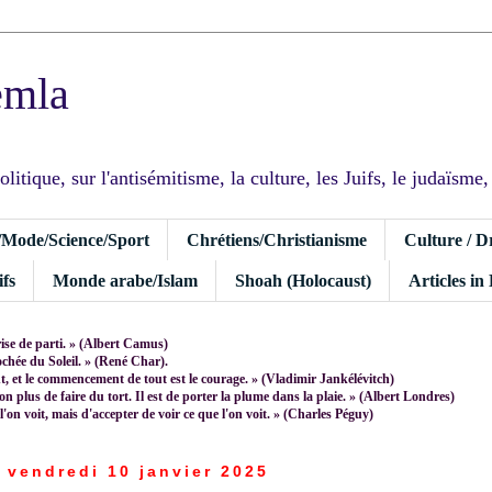
emla
tique, sur l'antisémitisme, la culture, les Juifs, le judaïsme, I
/Mode/Science/Sport
Chrétiens/Christianisme
Culture / D
fs
Monde arabe/Islam
Shoah (Holocaust)
Articles in
rise de parti. » (Albert Camus)
rochée du Soleil. » (René Char).
 et le commencement de tout est le courage. » (Vladimir Jankélévitch)
non plus de faire du tort. Il est de porter la plume dans la plaie. » (Albert Londres)
 l'on voit, mais d'accepter de voir ce que l'on voit. » (Charles Péguy)
vendredi 10 janvier 2025