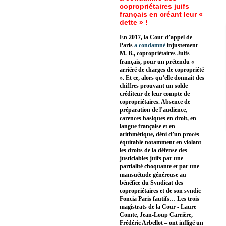
copropriétaires juifs
français en créant leur «
dette » !
En 2017, la Cour d’appel de
Paris
a condamné
injustement
M. B., copropriétaires Juifs
français, pour un prétendu «
arriéré de charges de copropriété
». Et ce, alors qu’elle donnait des
chiffres prouvant un solde
créditeur de leur compte de
copropriétaires. Absence de
préparation de l’audience,
carences basiques en droit, en
langue française et en
arithmétique, déni d’un procès
équitable notamment en violant
les droits de la défense des
justiciables juifs par une
partialité choquante et par une
mansuétude généreuse au
bénéfice du Syndicat des
copropriétaires et de son syndic
Foncia Paris fautifs… Les trois
magistrats de la Cour - Laure
Comte, Jean-Loup Carrière,
Frédéric Arbellot – ont infligé un