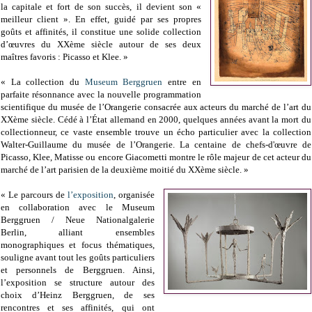
la capitale et fort de son succès, il devient son «
meilleur client ». En effet, guidé par ses propres
goûts et affinités, il constitue une solide collection
d’œuvres du XXème siècle autour de ses deux
maîtres favoris : Picasso et Klee. »
« La collection du
Museum Berggruen
entre en
parfaite résonnance avec la nouvelle programmation
scientifique du musée de l’Orangerie consacrée aux acteurs du marché de l’art du
XXème siècle. Cédé à l’État allemand en 2000, quelques années avant la mort du
collectionneur, ce vaste ensemble trouve un écho particulier avec la collection
Walter-Guillaume du musée de l’Orangerie. La centaine de chefs-d'œuvre de
Picasso, Klee, Matisse ou encore Giacometti montre le rôle majeur de cet acteur du
marché de l’art parisien de la deuxième moitié du XXème siècle. »
« Le parcours de
l’exposition
, organisée
en collaboration avec le Museum
Berggruen / Neue Nationalgalerie
Berlin, alliant ensembles
monographiques et focus thématiques,
souligne avant tout les goûts particuliers
et personnels de Berggruen. Ainsi,
l’exposition se structure autour des
choix d’Heinz Berggruen, de ses
rencontres et ses affinités, qui ont