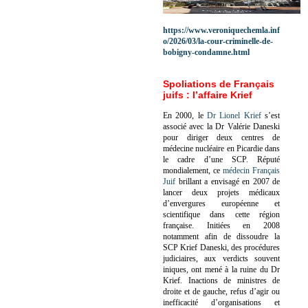
https://www.veroniquechemla.inf
o/2026/03/la-cour-criminelle-de-
bobigny-condamne.html
Spoliations de Français
juifs : l’affaire Krief
En 2000, le
Dr Lionel Krief
s’est
associé avec la Dr Valérie Daneski
pour diriger deux centres de
médecine nucléaire en Picardie dans
le cadre d’une SCP.
Réputé
mondialement, ce
médecin Français
Juif
brillant a envisagé en 2007 de
lancer deux projets médicaux
d’envergures européenne et
scientifique dans cette région
française.
Initiées en 2008
notamment afin de dissoudre la
SCP Krief Daneski, des procédures
judiciaires, aux verdicts souvent
iniques, ont mené à la ruine du Dr
Krief.
Inactions de ministres de
droite et de gauche, refus d’agir ou
inefficacité d’organisations et