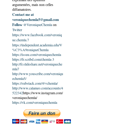
exprimant des opinions
argumentées, mais non celles
diffamatoires.
Contact me at
veroniquechemla5@gmail.com
@VeroniqueChemla
Follow
on
Twitter
https://www.facebook.com/veroniq
ue.chemla.7
https://independent.academia.edu/V
%C3%A9roniqueChemla
https://issuu.com/veroniquechemla
https://fr.scribd.com/chemla-3
http://fr.slideshare.net/veroniqueche
mla7
http://www.youscribe.com/veroniqu
echemla5/
https://substack.com/@vchemla/
http://www.calameo.com/accounts/4
522342
https://www.instagram.com/
veroniquechemla/
https://vk.com/veroniquechemla