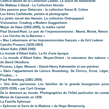
Chefs-d’œuvre de la Collection Leiden. Le siècle de Rembrandt
De Watteau à David - La Collection Horvitz
Une passion pour Delacroix : la collection Karen B. Cohen
Les frères Caillebotte, peintre et photographe
Le jardin secret des Hansen. La collection Ordrupgaard
Visionaries: Creating a Modern Guggenheim
Meijer de Haan (1852-1895), le maître caché
Paul Durand-Ruel. Le pari de l’impressionnisme : Manet, Monet, Renoir
« Les Cercles de la Baronne »
« Max Liebermann et les Impressionnistes français » de Grit Lederer
Camille Pissarro (1830-1903)
Albert Kahn (1860-1940)
Le monde d'Albert Kahn. La fin d'une époque
« Le monde d’Albert Kahn. Moyen-Orient : la naissance des nations »
de David Okuefuna
Picasso, Léger, Masson : Daniel-Henry Kahnweiler et ses peintres
« Dans l’appartement de Léonce Rosenberg. De Chirico, Ernst, Léger,
Picabia… »
Paul Rosenberg (1881-1959)
« Une élite parisienne. Les familles de la grande bourgeoisie juive
(1870-1939) » par Cyril Grange
De la demeure au musée. Photographies de l'hôtel particulier du comte
Moïse de Camondo en 1936
La Famille Ephrussi
« Ephrussi et Serre de la Madone » de Hugo Benamozig