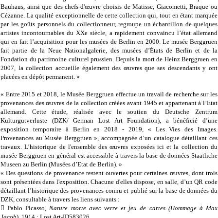
Bauhaus, ainsi que des chefs-d'œuvre choisis de Matisse, Giacometti, Braque ou
Cézanne. La qualité exceptionnelle de cette collection qui, tout en étant marquée
par les goûts personnels du collectionneur, regroupe un échantillon de quelques
artistes incontournables du XXe siècle, a rapidement convaincu l’état allemand
qui en fait l’acquisition pour les musées de Berlin en 2000. Le musée Berggruen
fait partie de la Neue Nationalgalerie, des musées d’États de Berlin et de la
Fondation du patrimoine culturel prussien. Depuis la mort de Heinz Berggruen en
2007, la collection accueille également des œuvres que ses descendants y ont
placées en dépôt permanent. »
« Entre 2015 et 2018, le Musée Berggruen effectue un travail de recherche sur les
provenances des œuvres de la collection créées avant 1945 et appartenant à l’Etat
allemand. Cette étude, réalisée avec le soutien du Deutsche Zentrum
Kulturgutverluste (DZK/ German Lost Art Foundation), a bénéficié d’une
exposition temporaire à Berlin en 2018 - 2019, « Les Vies des Images.
Provenances au Musée Berggruen », accompagnée d’un catalogue détaillant ces
travaux. L’historique de l'ensemble des œuvres exposées ici et la collection du
musée Berggruen en général est accessible à travers la base de données Staatliche
Museen zu Berlin (Musées d’Etat de Berlin). »
« Des questions de provenance restent ouvertes pour certaines œuvres, dont trois
sont présentées dans l'exposition. Chacune d'elles dispose, en salle, d’un QR code
détaillant l’historique des provenances connu et publié sur la base de données du
DZK, consultable à travers les liens suivants :
 Pablo Picasso,
Nature morte avec verre et jeu de cartes (Hommage à Max
Jacob
), 1914 : Lost Art-ID583026