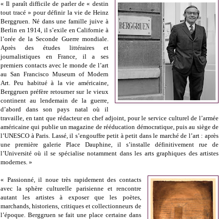
« Il paraît difficile de parler de « destin
tout tracé » pour définir la vie de Heinz
Berggruen. Né dans une famille juive à
Berlin en 1914, il s’exile en Californie à
l’orée de la Seconde Guerre mondiale.
Après des études littéraires et
journalistiques en France, il a ses
premiers contacts avec le monde de l’art
au San Francisco Museum of Modern
Art. Peu habitué à la vie américaine,
Berggruen préfère retourner sur le vieux
continent au lendemain de la guerre,
d’abord dans son pays natal où il
travaille, en tant que rédacteur en chef adjoint, pour le service culturel de l’armée
américaine qui publie un magazine de rééducation démocratique, puis au siège de
l’UNESCO à Paris. Lassé, il s’engouffre petit à petit dans le marché de l’art : après
une première galerie Place Dauphine, il s’installe définitivement rue de
l’Université où il se spécialise notamment dans les arts graphiques des artistes
modernes. »
« Passionné, il noue très rapidement des contacts
avec la sphère culturelle parisienne et rencontre
autant les artistes à exposer que les poètes,
marchands, historiens, critiques et collectionneurs de
l’époque. Berggruen se fait une place certaine dans