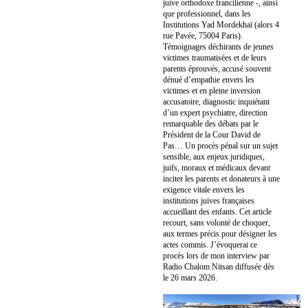
juive orthodoxe francilienne -, ainsi
que professionnel, dans les
Institutions Yad Mordekhaï (alors 4
rue Pavée, 75004 Paris).
Témoignages déchirants de jeunes
victimes traumatisées et de leurs
parents éprouvés, accusé souvent
dénué d’empathie envers les
victimes et en pleine inversion
accusatoire, diagnostic inquiétant
d’un expert psychiatre, direction
remarquable des débats par le
Président de la Cour David de
Pas… Un procès pénal sur un sujet
sensible, aux enjeux juridiques,
juifs, moraux et médicaux devant
inciter les parents et donateurs à une
exigence vitale envers les
institutions juives françaises
accueillant des enfants. Cet article
recourt, sans volonté de choquer,
aux termes précis pour désigner les
actes commis. J’évoquerai ce
procès lors de mon interview par
Radio Chalom Nitsan diffusée dès
le 26 mars 2026.