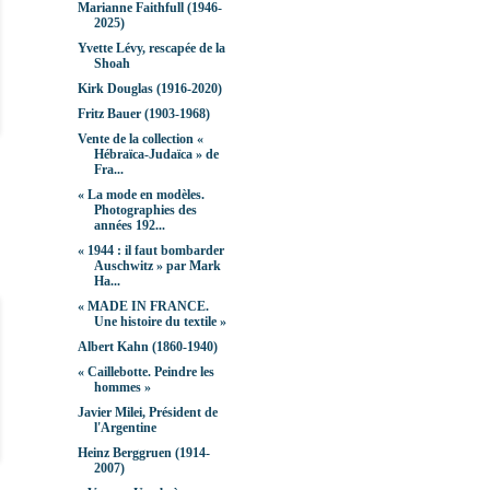
Marianne Faithfull (1946-
2025)
Yvette Lévy, rescapée de la
Shoah
Kirk Douglas (1916-2020)
Fritz Bauer (1903-1968)
Vente de la collection «
Hébraïca-Judaïca » de
Fra...
« La mode en modèles.
Photographies des
années 192...
« 1944 : il faut bombarder
Auschwitz » par Mark
Ha...
« MADE IN FRANCE.
Une histoire du textile »
Albert Kahn (1860-1940)
« Caillebotte. Peindre les
hommes »
Javier Milei, Président de
l'Argentine
Heinz Berggruen (1914-
2007)