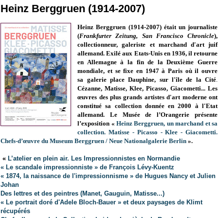
Heinz Berggruen (1914-2007)
Heinz Berggruen (1914-2007) était un journaliste
(
Frankfurter Zeitung, San Francisco Chronicle
),
collectionneur, galeriste et marchand d'art juif
allemand. Exilé aux Etats-Unis en 1936, il retourne
en Allemagne à la fin de la Deuxième Guerre
mondiale, et se fixe en 1947 à Paris où il ouvre
sa
galerie place Dauphine, sur l'île de la Cité
.
Cézanne, Matisse, Klee, Picasso, Giacometti... Les
œuvres des plus grands artistes d'art moderne ont
constitué sa collection donnée en 2000 à l'Etat
allemand.
Le Musée de l’Orangerie présente
l’exposition «
Heinz Berggruen, un marchand et sa
collection. Matisse - Picasso - Klee - Giacometti.
Chefs-d’œuvre du Museum Berggruen / Neue Nationalgalerie Berlin
»
.
«
L’atelier en plein air. Les Impressionnistes en Normandie
« Le scandale impressionniste » de François Lévy-Kuentz
« 1874, la naissance de l'impressionnisme » de Hugues Nancy et Julien
Johan
Des lettres et des peintres (Manet, Gauguin, Matisse...)
« Le portrait doré d'Adele Bloch-Bauer » et deux paysages de Klimt
récupérés