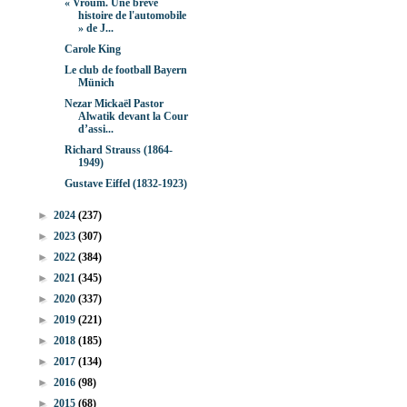
« Vroum. Une brève
histoire de l'automobile
» de J...
Carole King
Le club de football Bayern
Münich
Nezar Mickaël Pastor
Alwatik devant la Cour
d’assi...
Richard Strauss (1864-
1949)
Gustave Eiffel (1832-1923)
►
2024
(237)
►
2023
(307)
►
2022
(384)
►
2021
(345)
►
2020
(337)
►
2019
(221)
►
2018
(185)
►
2017
(134)
►
2016
(98)
►
2015
(68)