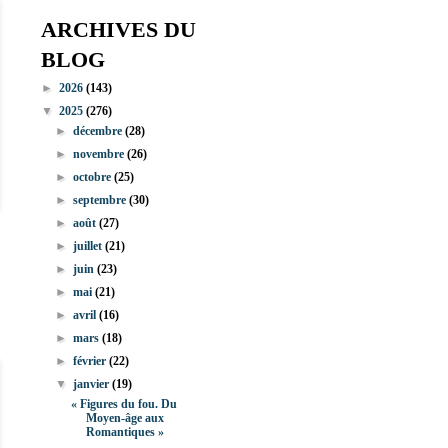
ARCHIVES DU
BLOG
►
2026
(143)
▼
2025
(276)
►
décembre
(28)
►
novembre
(26)
►
octobre
(25)
►
septembre
(30)
►
août
(27)
►
juillet
(21)
►
juin
(23)
►
mai
(21)
►
avril
(16)
►
mars
(18)
►
février
(22)
▼
janvier
(19)
« Figures du fou. Du
Moyen-âge aux
Romantiques »