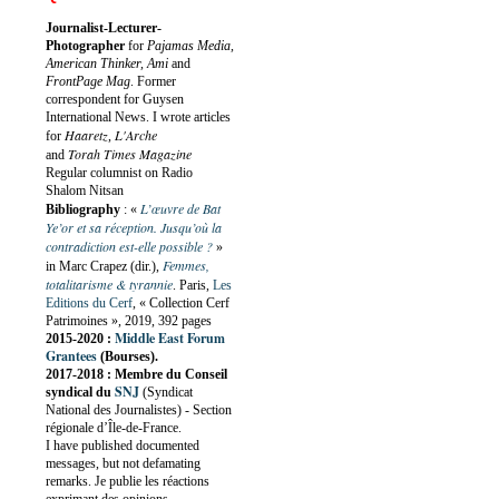
Journalist-Lecturer-
Photographer
for
Pajamas Media,
American Thinker, Ami
and
FrontPage Mag
. Former
correspondent for Guysen
International News. I wrote articles
Haaretz
L'Arche
for
,
Torah Times Magazine
and
Regular columnist on Radio
Shalom Nitsan
L’œuvre de Bat
Bibliography
:
«
Ye’or et sa réception. Jusqu’où la
contradiction est-elle possible ?
»
Femmes,
in Marc Crapez (dir.),
totalitarisme & tyrannie
. Paris,
Les
Editions du Cerf
, « Collection Cerf
Patrimoines », 2019, 392 pages
Middle East Forum
2015-2020 :
Grantees
(Bourses).
2017-2018 : Membre du Conseil
SNJ
syndical du
(Syndicat
National des Journalistes) - Section
régionale d’Île-de-France.
I have published documented
messages, but not defamating
remarks. Je publie les réactions