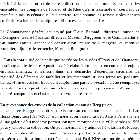
présidé à la constitution de cette collection ; elle met toutefois en avant les
ensembles très complets de Picasso et de Klee qu’il a rassemblé en couvrant de
manière quasi systématique leur carrière, tout comme les remarquables papiers
collés de Matisse ou les sculptures filiformes de Giacometti. »
Le Commissariat général est assuré par Claire Bernardi, directrice, musée de
l’Orangerie, Gabriel Montua, directeur, Museum Berggruen, et le Commissariat âr
Guillaume Fabius, attaché de conservation, musée de l'Orangerie, et Veronika
Rudorfer, adjointe de recherche, Museum Berggruen.
« Dans la continuité de la politique portée par les musées d'Orsay et de l'Orangerie,
la scénographie de cette exposition a été élaborée en prenant en compte les enjeux
environnementaux et s’inscrit dans une démarche d’économie circulaire. La
majorité des éléments de mobilier et les matériaux utilisés (cimaises, podiums,
bancs, vitrines, etc.) est issue du réemploi, une partie a vocation à être réemployée
pour de futures expositions. Toutes les œuvres présentées proviennent d’Europe et
ont été transportées exclusivement par voie terrestre. »
La provenance des œuvres de la collection du musée Berggruen
« Le
musée Berggruen
doit son existence au collectionneur et marchand d’art
Heinz Berggruen (1914-2007) qui, après avoir passé plus de 30 ans à Paris à la tête
d’une galerie d’art moderne portant son nom, retourne dans sa ville natale en 1996
pour y exposer sa collection. On peut notamment y admirer l’évolution de Picasso
à travers plus d’une centaine d’œuvres produites durant neuf décennies
consécutives de sa longue carrière, mais aussi Paul Klee, surtout de sa période