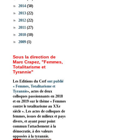
►
2014
(50)
►
2013
(22)
►
2012
(22)
►
2011
(27)
►
2010
(10)
►
2009
(1)
Sous la direction de
Marc Crapez, "Femmes,
Totalitarisme et
Tyrannie"
Les Editions du Cerf
ont publié
«
Femmes, Totalitarisme et
Tyrannie
», actes de deux
colloques passionnants en 2018
et en 2019 sur le thème « Femmes
contre le totalitarisme au XXe
siècle ». Les actes de colloques de
femmes, issues de milieux et pays
divers, et ayant pour point
commun l'attachement à la
démocratie, à des valeurs
opposées à la tyrannie.