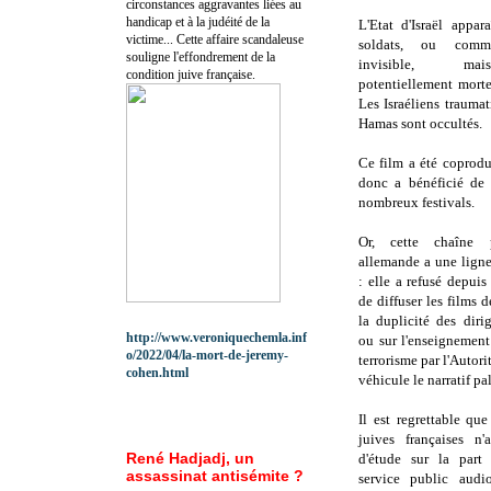
circonstances aggravantes liées au
handicap et à la judéité de la
L'Etat d'Israël appar
victime... Cette affaire scandaleuse
soldats, ou com
souligne l'effondrement de la
invisible, mai
condition juive française.
potentiellement mortel
Les Israéliens traumati
Hamas sont occultés.
Ce film a été coprodu
donc a bénéficié de l
nombreux festivals.
Or, cette chaîne p
allemande a une ligne
: elle a refusé depui
de diffuser les films 
la duplicité des diri
http://www.veroniquechemla.inf
ou sur l'enseignement
o/2022/04/la-mort-de-jeremy-
terrorisme par l'Autori
cohen.html
véhicule le narratif pal
Il est regrettable qu
juives françaises n'
René Hadjadj, un
d'étude sur la part
assassinat antisémite ?
service public audio