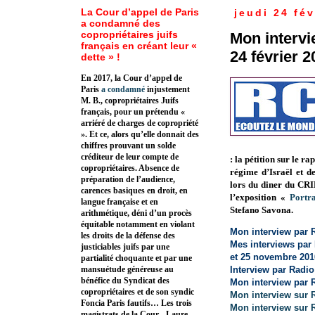
La Cour d’appel de Paris
jeudi 24 fév
a condamné des
copropriétaires juifs
Mon intervi
français en créant leur «
24 février 2
dette » !
En 2017, la Cour d’appel de
Paris
a condamné
injustement
M. B., copropriétaires Juifs
français, pour un prétendu «
arriéré de charges de copropriété
». Et ce, alors qu’elle donnait des
chiffres prouvant un solde
créditeur de leur compte de
:
la pétition sur le r
copropriétaires. Absence de
régime d’Israël et 
préparation de l’audience,
lors du diner du CRIF
carences basiques en droit, en
l’exposition «
Portr
langue française et en
Stefano Savona.
arithmétique, déni d’un procès
équitable notamment en violant
Mon interview par 
les droits de la défense des
Mes interviews par
justiciables juifs par une
et 25 novembre 201
partialité choquante et par une
Interview par Radi
mansuétude généreuse au
bénéfice du Syndicat des
Mon interview par 
copropriétaires et de son syndic
Mon interview sur R
Foncia Paris fautifs… Les trois
Mon interview sur R
magistrats de la Cour - Laure