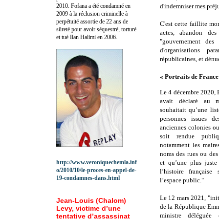
2010.
Fofana a été c
ondamné en
d'indemniser mes préju
2009 à la réclusion criminelle à
perpétuité assortie de 22 ans de
C'est cette faillite mo
sûreté pour avoir séquestré, torturé
actes, abandon des 
et tué Ilan Halimi en 2006.
"gouvernement des 
d'organisations pa
républicaines, et dénué
« Portraits de France
Le 4 décembre 2020,
avait déclaré au
souhaitait qu’une li
personnes issues de
anciennes colonies ou
soit rendue publiq
notamment les maires
noms des rues ou des
http://www.veroniquechemla.inf
et qu’une plus juste
o/2010/10/le-proces-en-appel-de-
l’histoire française
19-condamnes-dans.html
l’espace public."
Le 12 mars 2021, "ini
Jean-Louis (Chalom)
de la République Emm
Levy, victime d’une
ministre déléguée
tentative d’assassinat