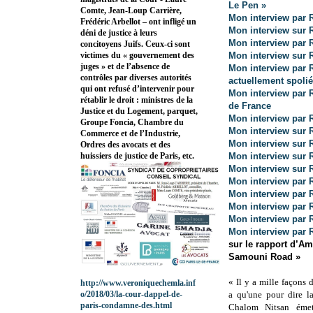
Le Pen »
Comte, Jean-Loup Carrière,
Mon interview par 
Frédéric Arbellot – ont infligé un
Mon interview sur 
déni de justice à leurs
Mon interview par 
concitoyens Juifs. Ceux-ci sont
Mon interview sur R
victimes du « gouvernement des
juges » et de l’absence de
Mon interview par R
contrôles par diverses autorités
actuellement spoliés
qui ont refusé d’intervenir pour
Mon interview par 
rétablir le droit : ministres de la
de France
Justice et du Logement, parquet,
Mon interview par 
Groupe Foncia, Chambre du
Mon interview sur 
Commerce et de l’Industrie,
Mon interview sur 
Ordres des avocats et des
Mon interview sur R
huissiers de justice de Paris, etc.
Mon interview sur R
Mon interview par 
Mon interview par 
Mon interview par 
Mon interview par 
Mon interview par R
sur le rapport d’Amn
Samouni Road »
« Il y a mille façons d
http://www.veroniquechemla.inf
a qu'une pour dire la
o/2018/03/la-cour-dappel-de-
paris-condamne-des.html
Chalom Nitsan émet