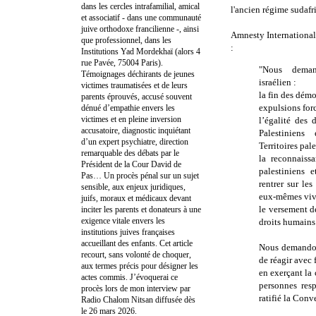
dans les cercles intrafamilial, amical
l'ancien régime sudafr
et associatif - dans une communauté
juive orthodoxe francilienne -, ainsi
Amnesty International
que professionnel, dans les
:
Institutions Yad Mordekhaï (alors 4
rue Pavée, 75004 Paris).
"Nous deman
Témoignages déchirants de jeunes
israélien :
victimes traumatisées et de leurs
la fin des dém
parents éprouvés, accusé souvent
expulsions for
dénué d’empathie envers les
victimes et en pleine inversion
l’égalité des 
accusatoire, diagnostic inquiétant
Palestiniens
d’un expert psychiatre, direction
Territoires pa
remarquable des débats par le
la reconnaiss
Président de la Cour David de
palestiniens 
Pas… Un procès pénal sur un sujet
rentrer sur le
sensible, aux enjeux juridiques,
eux-mêmes viva
juifs, moraux et médicaux devant
le versement d
inciter les parents et donateurs à une
exigence vitale envers les
droits humains
institutions juives françaises
accueillant des enfants. Cet article
Nous demandons
recourt, sans volonté de choquer,
de réagir avec
aux termes précis pour désigner les
en exerçant la 
actes commis. J’évoquerai ce
personnes res
procès lors de mon interview par
ratifié la Conv
Radio Chalom Nitsan diffusée dès
le 26 mars 2026.