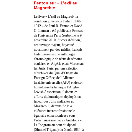
Fenton sur « L’exil au
Maghreb »
Le livre « L’exil au Maghreb, la
condition juive sous l’islam 1148-
1912 » de Paul B. Fenton et David
G. Littman a été publié aux Presses
de l'université Paris-Sorbonne le 9
novembre 2010. Succès d'édition,
cet ouvrage majeur, boycotté
notamment par des médias français
Juifs, présente une anthologie
chronologique de récits de témoins
oculaires en Algérie et au Maroc sur
les Juifs. Puis, par une sélection
d’archives du Quai d’Orsay, du
Foreign Office, de l’Alliance
israélite universelle (AIU) et de son
homologue britannique l’Anglo-
Jewish Association, il décrit les
efforts diplomatiques déployés en
faveur des Juifs maltraités au
Maghreb. Il démythifie la «
tolérance interconfessionnelle
égalitaire et harmonieuse sous
l’islam incarnée par al-Andalous ».
Le "pogrom au nom du djihad"
(Shmuel Trigano) du 5 août 1934, à