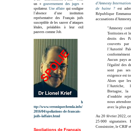
d'Amnesty Internationa
un «
gouvernement des juges
»
de haine ?
est adr
spoliateur.
Une affaire
qui souligne
l’absence d’une institution
République Emmanue
représentative des Français juifs
accusations d'Amnesty
susceptible de les sauver d’attaques
létales, préalables à leur exil
"Amnesty conf
pauvres comme Job.
Territoires et l
droits des Pa
couverts par
l’Autorité Pa
conformément
Aucun pays a
l'égalité des 
sont pas ses
exigence est to
Alors que les
l’Autriche, 
Bretagne, la
d’emblée reje
nous attendons
h
ttp://www.veroniquechemla.info/
avec la plus gr
2016/04/spoliations-de-francais-
Au 20 février 2022, ce
juifs-laffaire.html
25 000 signataires. 
Consistoire, le CRIF et
Spoliations de Français