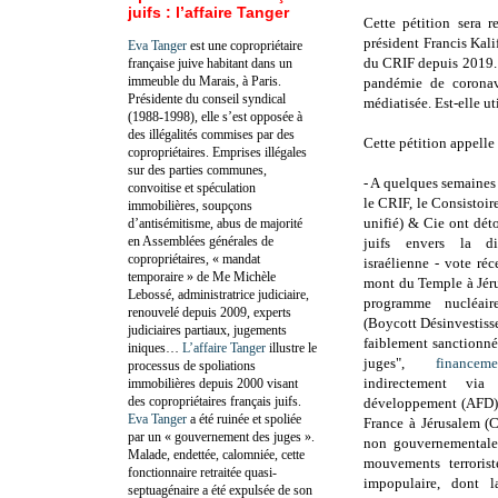
juifs : l’affaire Tanger
Cette pétition sera 
président Francis Kal
Eva Tanger
est une copropriétaire
du CRIF depuis 2019. 
française juive habitant dans un
immeuble du Marais, à Paris.
pandémie de coronavi
Présidente du conseil syndical
médiatisée. Est-elle uti
(1988-1998), elle s’est opposée à
des illégalités commises par des
Cette pétition appelle
copropriétaires. Emprises illégales
sur des parties communes,
- A quelques semaines 
convoitise et spéculation
le CRIF, le Consistoir
immobilières, soupçons
unifié) & Cie ont dét
d’antisémitisme, abus de majorité
en Assemblées générales de
juifs envers la di
copropriétaires, « mandat
israélienne - vote ré
temporaire » de Me Michèle
mont du Temple à Jéru
Lebossé, administratrice judiciaire,
programme nucléair
renouvelé depuis 2009, experts
(Boycott Désinvestiss
judiciaires partiaux, jugements
faiblement sanctionné
iniques…
L’affaire Tanger
illustre le
juges",
financeme
processus de spoliations
indirectement via
immobilières depuis 2000 visant
des copropriétaires français juifs.
développement (AFD) 
Eva Tanger
a été ruinée et spoliée
France à Jérusalem (
par un « gouvernement des juges ».
non gouvernementales
Malade, endettée, calomniée, cette
mouvements terrorist
fonctionnaire retraitée quasi-
impopulaire, dont la
septuagénaire a été expulsée de son