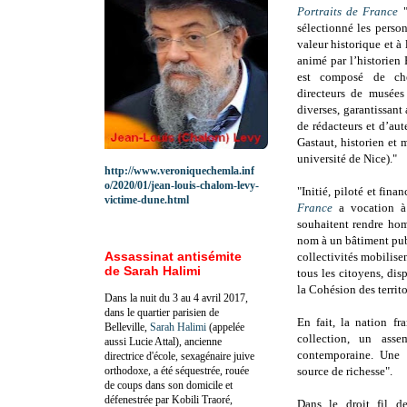
Portraits de France
sélectionné les person
valeur historique et à
animé par l’historien 
est composé de cherc
directeurs de musées 
diverses, garantissant 
de rédacteurs et d’au
Gastaut, historien et
université de Nice)."
http://www.veroniquechemla.inf
o/2020/01/jean-louis-chalom-levy-
"Initié, piloté et fina
victime-dune.html
France
a vocation à
souhaitent rendre ho
nom à un bâtiment publ
Assassinat antisémite
collectivités mobilise
de Sarah Halimi
tous les citoyens, dis
la Cohésion des territoi
Dans la nuit du 3 au 4 avril 2017,
dans le quartier parisien de
En fait, la nation fr
Belleville,
Sarah Halimi
(appelée
collection, un asse
aussi Lucie Attal), ancienne
contemporaine. Une f
directrice d'école, sexagénaire juive
orthodoxe, a été séquestrée, rouée
source de richesse".
de coups dans son domicile et
défenestrée par Kobili Traoré,
Dans le droit fil d