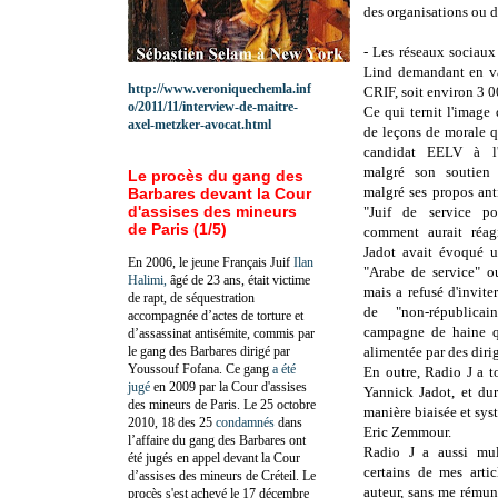
des organisations ou d
-
Les réseaux sociaux 
Lind demandant en va
http://www.veroniquechemla.inf
CRIF, soit environ 3 
o/2011/11/interview-de-maitre-
Ce qui ternit l'image
axel-metzker-avocat.html
de leçons de morale q
candidat EELV à l'él
malgré son soutien 
Le procès du gang des
malgré ses propos ant
Barbares devant la Cour
d'assises des mineurs
"Juif de service po
de Paris (1/5)
comment aurait réag
Jadot avait évoqué 
En 2006, le jeune Français Juif
Ilan
"Arabe de service" ou
Halimi,
âgé de 23 ans, était victime
mais a refusé d'invite
de rapt, de séquestration
de "non-républica
accompagnée d’actes de torture et
campagne de haine qu
d’assassinat antisémite, commis par
le gang des Barbares dirigé par
alimentée par des dir
Youssouf Fofana. Ce gang
a été
En outre, Radio J a t
jugé
en 2009 par la Cour d'assises
Yannick Jadot, et du
des mineurs de Paris. Le 25 octobre
manière biaisée et syst
2010, 18 des 25
condamnés
dans
Eric Zemmour.
l’affaire du gang des Barbares ont
Radio J a aussi mu
été jugés en appel devant la Cour
certains de mes arti
d’assises des mineurs de Créteil. Le
auteur, sans me rémuné
procès s'est achevé le 17 décembre