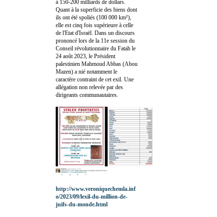
à 150-200 milliards de dollars.
Quant à la superficie des biens dont
ils ont été spoliés (100 000 km²),
elle est cinq fois supérieure à celle
de l'Etat d'Israël. Dans un discours
prononcé lors de la 11e session du
Conseil révolutionnaire du Fatah le
24 août 2023, le Président
palestinien Mahmoud Abbas (Abou
Mazen) a nié notamment le
caractère contraint de cet exil. Une
allégation non relevée par des
dirigeants communautaires.
http://www.veroniquechemla.inf
o/2023/09/lexil-du-million-de-
juifs-du-monde.html