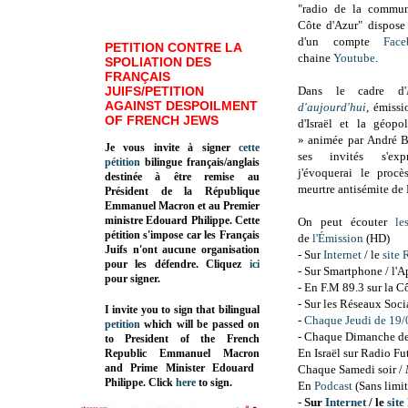
"radio de la commun
Côte d'Azur" dispos
d'un compte
Face
PETITION CONTRE LA
chaine
Youtube
.
SPOLIATION DES
FRANÇAIS
JUIFS/PETITION
Dans le cadre d'
AGAINST DESPOILMENT
d'aujourd'hui
,
émiss
OF FRENCH JEWS
d'Israël et la géop
»
animée par André B
Je vous invite à signer
cette
ses invités s'expr
pétition
bilingue français/anglais
j'évoquerai le proc
destinée à être remise au
meurtre antisémite de 
Président de la République
Emmanuel Macron et au Premier
ministre Edouard Philippe. Cette
On peut écouter
le
pétition s'impose car les Français
de
l'Émission
(HD)
Juifs n'ont aucune organisation
- Sur
Internet
/ le
site
pour les défendre. Cliquez
ici
- Sur Smartphone / l'
pour signer.
- En F.M 89.3 sur la C
- Sur les Réseaux Soc
I invite you to sign that bilingual
-
Chaque Jeudi de 19/
petition
which will be passed on
- Chaque Dimanche de
to President of the French
En Israël sur Radio Fu
Republic
Emmanuel Macron
and Prime Minister
Edouard
Chaque Samedi soir /
Philippe
.
Click
here
to sign.
En
Podcast
(Sans limit
-
Sur
Internet
/ le
sit