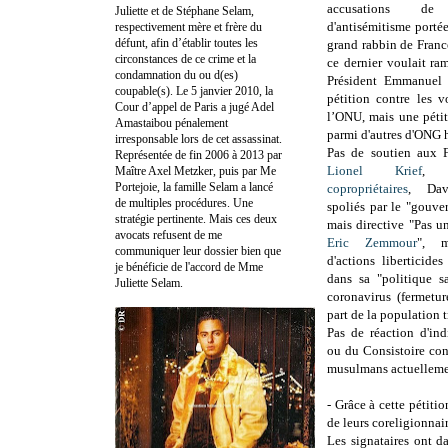
accusations d
Juliette et de Stéphane Selam,
d'antisémitisme portée
respectivement mère et frère du
défunt, afin d’établir toutes les
grand rabbin de Fran
circonstances de ce crime et la
ce dernier voulait ra
condamnation du ou d(es)
Président Emmanuel
coupable(s). Le 5 janvier 2010, la
pétition contre les 
Cour d’appel de Paris a jugé Adel
l’ONU, mais une pétit
Amastaibou pénalement
parmi d'autres d'ONG h
irresponsable lors de cet assassinat.
Pas de soutien aux F
Représentée de fin 2006 à 2013 par
Lionel Krief
Maître Axel Metzker, puis par Me
Portejoie, la famille Selam a lancé
copropriétaires
, Dav
de multiples procédures. Une
spoliés par le "gouve
stratégie pertinente. Mais ces deux
mais directive "Pas u
avocats refusent de me
Eric Zemmour
", m
communiquer leur dossier bien que
d'actions liberticid
je bénéficie de l'accord de Mme
dans sa "politique sa
Juliette Selam.
coronavirus (fermetu
part de la population t
Pas de réaction d'in
ou du Consistoire con
musulmans actuellemen
- Grâce à cette pétiti
de leurs coreligionnai
Les signataires ont d