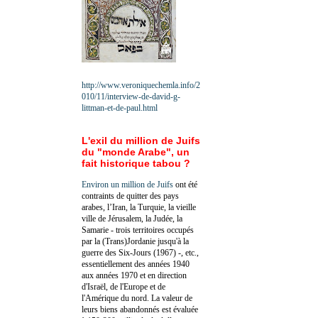
http://www.veroniquechemla.info/2
010/11/interview-de-david-g-
littman-et-de-paul.html
L'exil du million de Juifs
du "monde Arabe", un
fait historique tabou ?
Environ un million de Juifs
ont été
contraints de quitter des pays
arabes, l’Iran, la Turquie, la vieille
ville de Jérusalem, la Judée, la
Samarie - trois territoires occupés
par la (Trans)Jordanie jusqu'à la
guerre des Six-Jours (1967) -, etc.,
essentiellement des années 1940
aux années 1970 et en direction
d'Israël, de l'Europe et de
l'Amérique du nord. La valeur de
leurs biens abandonnés est évaluée