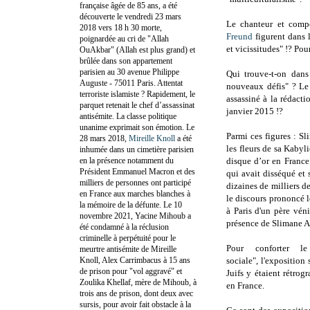
française âgée de 85 ans, a été
découverte le vendredi 23 mars
Le chanteur et comp
2018 vers 18 h 30 morte,
Freund
figurent dans 
poignardée au cri de "Allah
et vicissitudes" !? Po
OuAkbar" (Allah est plus grand) et
brûlée dans son appartement
parisien au 30 avenue Philippe
Qui trouve-t-on dans
Auguste - 75011 Paris. Attentat
nouveaux défis" ? Le 
terroriste islamiste ? Rapidement, le
assassiné à la rédact
parquet retenait le chef d’assassinat
janvier 2015 !?
antisémite. La classe politique
unanime exprimait son émotion. Le
Parmi ces figures : S
28 mars 2018,
Mireille Knoll
a été
les fleurs de sa Kabyli
inhumée dans un cimetière parisien
en la présence notamment du
disque d’or en France
Président Emmanuel Macron et des
qui avait disséqué et 
milliers de personnes ont participé
dizaines de milliers 
en France aux marches blanches à
le discours prononcé l
la mémoire de la défunte. Le 10
à Paris d'un père véni
novembre 2021, Yacine Mihoub a
présence de Slimane 
été condamné à la réclusion
criminelle à perpétuité pour le
Pour conforter 
meurtre antisémite de Mireille
Knoll, Alex Carrimbacus à 15 ans
sociale",
l'exposition
s
de prison pour "vol aggravé" et
Juifs y étaient rétro
Zoulika Khellaf, mère de Mihoub, à
en France.
trois ans de prison, dont deux avec
sursis, pour avoir fait obstacle à la