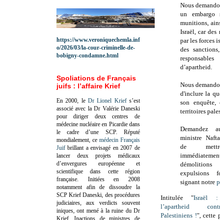
Nous demandon
un embargo s
munitions, ain
Israël, car des
https://www.veroniquechemla.inf
par les forces 
o/2026/03/la-cour-criminelle-de-
des sanctions
bobigny-condamne.html
responsables
d’apartheid.
Spoliations de Français
Nous demandons
juifs : l’affaire Krief
d'inclure la q
En 2000, le
Dr Lionel Krief
s’est
son enquête, 
associé avec la Dr Valérie Daneski
territoires pal
pour diriger deux centres de
médecine nucléaire en Picardie dans
Demandez a
le cadre d’une SCP.
Réputé
ministre Naft
mondialement, ce
médecin Français
de mett
Juif
brillant a envisagé en 2007 de
immédiate
lancer deux projets médicaux
d’envergures européenne et
démolition
scientifique dans cette région
expulsions f
française.
Initiées en 2008
signant notre
p
notamment afin de dissoudre la
SCP Krief Daneski, des procédures
Intitulée "
Israël 
judiciaires, aux verdicts souvent
l’apartheid co
iniques, ont mené à la ruine du Dr
Palestiniens !
", cette
Krief.
Inactions de ministres de