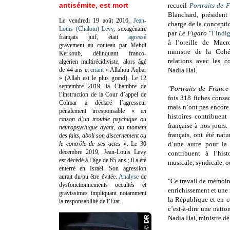
antisémite, est mort
recueil
Portraits de 
Blanchard, président
Le vendredi 19 août 2016,
Jean-
charge de la concepti
Louis (Chalom) Levy
, sexagénaire
par
Le Figaro
"
l’indi
français juif, était
agressé
à l’oreille de Macro
gravement au couteau par Mehdi
ministre de la Cohés
Kerkoub, délinquant franco-
relations avec les col
algérien multirécidiviste, alors âgé
de 44 ans et
criant
« Allahou Aqbar
Nadia Hai.
» (Allah est le plus grand). Le 12
septembre 2019, la Chambre de
"Portraits de France
l’instruction de la Cour d’appel de
fois 318 fiches consa
Colmar a déclaré l’agresseur
mais n’ont pas encore
pénalement irresponsable
«
en
histoires contribuen
raison d’un trouble psychique ou
française à nos jours
neuropsychique ayant, au moment
français, ont été nat
des faits, aboli son discernement ou
le contrôle de ses actes
»
. Le 30
d’une autre pour la 
décembre 2019, Jean-Louis Levy
contribuent à l’histo
est décédé à l’âge de 65 ans ; il a été
musicale, syndicale, o
enterré en Israël. Son agression
aurait du/pu être évitée.
Analyse
de
"Ce travail de mémoir
dysfonctionnements occultés et
enrichissement et une 
gravissimes impliquant notamment
la République et en c
la responsabilité de l’Etat.
c’est-à-dire une natio
Nadia Hai, ministre dé