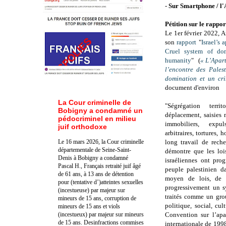
-
Sur Smartphone / l'
Pétition sur le rappo
Le 1er février 2022, 
son
rapport
"
Israel’s 
Cruel system of do
humanity
" (
« L’Apa
l’encontre des Pales
domination et un cri
document d'environ
La Cour criminelle de
"Ségrégation terri
Bobigny a condamné un
déplacement, saisies 
pédocriminel en milieu
immobiliers, expul
juif orthodoxe
arbitraires, tortures
Le 16 mars 2026, la Cour criminelle
long travail de rech
départementale de Seine-Saint-
démontre que les lois
Denis à Bobigny a condamné
israéliennes ont pro
Pascal H., Français retraité juif âgé
peuple palestinien d
de 61 ans, à 13 ans de détention
moyen de lois, de p
pour (tentative d’)atteintes sexuelles
progressivement un sy
(incestueuse) par majeur sur
traités comme un grou
mineurs de 15 ans, corruption de
politique, social, cul
mineurs de 15 ans et viols
(incestueux) par majeur sur mineurs
Convention sur l’ap
de 15 ans. Des
infractions commises
internationale de 1998