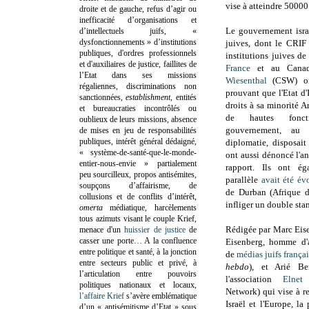
vise à atteindre 50000
droite et de gauche, refus d’agir ou
inefficacité d’organisations et
Le gouvernement israé
d’intellectuels juifs, «
dysfonctionnements » d’institutions
juives, dont le CRIF 
publiques, d'ordres professionnels
institutions juives de
et d'auxiliaires de justice, faillites de
France
et au Cana
l’Etat dans ses missions
Wiesenthal
(CSW) ont
régaliennes, discriminations non
prouvant que l'Etat d'I
sanctionnées,
establishment
, entités
droits à sa minorité 
et bureaucraties incontrôlés ou
de hautes fonct
oublieux de leurs missions, absence
gouvernement, au
de mises en jeu de responsabilités
publiques, intérêt général dédaigné,
diplomatie, disposait
« système-de-santé-que-le-monde-
ont aussi dénoncé l'a
entier-nous-envie » partialement
rapport. Ils ont é
peu sourcilleux, propos antisémites,
parallèle
avait été év
soupçons d’affairisme, de
de Durban (Afrique du
collusions et de conflits d’intérêt,
infliger un double stan
omerta
médiatique, harcèlements
tous azimuts visant le couple Krief,
Rédigée par Marc Eise
menace d'un
huissier de justice
de
casser une porte…
A la confluence
Eisenberg, homme d'af
entre politique et santé, à la jonction
de
médias juifs frança
entre secteurs public et privé, à
hebdo
), et Arié Be
l’articulation entre pouvoirs
l'association
Elnet
(
politiques nationaux et locaux,
Network) qui vise à re
l’affaire Krief
s’avère emblématique
Israël et l'Europe, la
d’un « antisémitisme d’Etat » sous