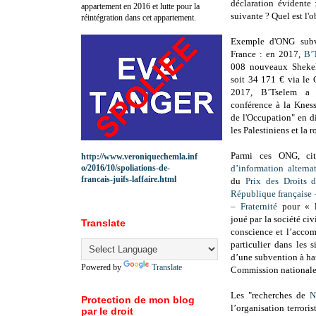
déclaration évidente 
appartement en 2016 et lutte pour la
suivante ? Quel est l'
réintégration dans cet appartement.
Exemple d'ONG subv
France : en 2017,
B’
008 nouveaux Shekels
soit 34 171 € via le 
2017, B’Tselem a 
conférence à la Kness
de l'Occupation" en di
les Palestiniens et la r
Parmi ces ONG, ci
http://www.veroniquechemla.inf
o/2016/10/spoliations-de-
d’information alterna
francais-juifs-laffaire.html
du
Prix des Droits 
République française 
– Fraternité
pour « l
joué par la société civ
Translate
conscience et l’accom
particulier dans les 
d’une subvention à ha
Powered by
Translate
Commission nationale
Les "recherches de
N
Protection de mon blog
l’organisation terrori
par le droit