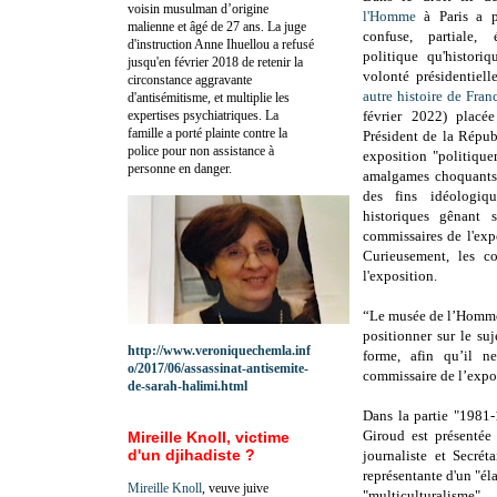
voisin musulman d’origine
l'Homme
à Paris a p
malienne et âgé de 27 ans. La juge
confuse, partiale,
d'instruction Anne Ihuellou a refusé
politique qu'histori
jusqu'en février 2018 de retenir la
volonté présidentiell
circonstance aggravante
autre histoire de Fran
d'antisémitisme, et multiplie les
expertises psychiatriques. La
février 2022)
placé
famille a porté plainte contre la
Président de la Rép
police pour non assistance à
exposition "politique
personne en danger.
amalgames choquants, 
des fins idéologiq
historiques gênant s
commissaires de l'exp
Curieusement, les c
l'exposition.
“Le musée de l’Homme 
positionner sur le su
http://www.veroniquechemla.inf
forme, afin qu’il n
o/2017/06/assassinat-antisemite-
commissaire de l’expos
de-sarah-halimi.html
Dans la partie "1981-
Giroud est présentée
Mireille Knoll, victime
d'un djihadiste ?
journaliste et Secrét
représentante d'un "él
Mireille Knoll
, veuve juive
"multiculturalisme".