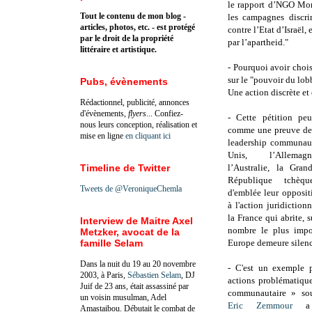
le rapport d’NGO Mo
Tout le contenu de mon blog -
les campagnes discri
articles, photos, etc. - est protégé
contre l’Etat d’Israël,
par le droit de la propriété
par l’apartheid."
littéraire et artistique.
- Pourquoi avoir chois
sur le "pouvoir du lob
Pubs, évènements
Une action discrète et 
Rédactionnel, publicité, annonces
d'évènements,
flyers
... Confiez-
- Cette pétition peu
nous leurs conception, réalisation et
comme une preuve de l
mise en ligne
en cliquant ici
leadership communaut
Unis, l’Allemagn
Timeline de Twitter
l’Australie, la Gran
République tchèq
Tweets de @VeroniqueChemla
d'emblée leur opposit
à l'action juridictio
la France qui abrite, su
Interview de Maitre Axel
nombre le plus impo
Metzker, avocat de la
famille Selam
Europe demeure silenc
Dans la nuit du 19 au 20 novembre
- C'est un exemple p
2003, à Paris,
Sébastien Selam
, DJ
actions problématiqu
Juif de 23 ans, était assassiné par
communautaire » sou
un voisin musulman, Adel
Eric Zemmour
a 
Amastaibou. Débutait le combat de