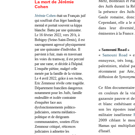
Metz, Bordeaux et Par
La mort de Jérémie
des Juifs durant la Ré
Cohen
la présence des Juifs
Jérémie Cohen
était un Français juif
Gaule romaine, donc
qui souffrait d'un léger handicap
Cependant, elle a le m
mental et portait souvent sa kippa
dans leur diversité
blanche. Battu par une quinzaine.
éminentes à la France.
Le 16 février 2022, vers 20 h, à
Bobigny (Seine-Saint-Denis), il est
sauvagement agressé physiquement
par une quinzaine d'individus. Il
« Samouni Road »
parvient à fuir, mais en traversant
«
Samouni Road
» es
les voies du tramway, il est percuté
ennuyeux, très long, 
par une rame, et décède à l'hôpital.
palestinien, réalisé p
L'enquête piétine, malgré celle
récemment par Arte
menée par la famille de la victime.
diffusion de
Synonym
Le 4 avril 2022, grâce à ses twitts,
Eric Zemmour révèle cette tragédie.
Ce film documentaire
Département francilien dangereux
notamment pour les Juifs, famille
en couleurs de la vi
endeuillée et isolée contrainte
gazaouie pauvre et de
d'enquêter face aux
et blanc esthétisant 
dysfonctionnements politico-
son les ripostes isra
judiciaires, omerta médiatico-
militaire israélienne
politique et de dirigeants
2009 ciblant le mouv
communautaires, soutien d'Eric
Hamas qui multipliait
Zemmour critiqué, réticences
d'Israël.
judiciaires à admettre les