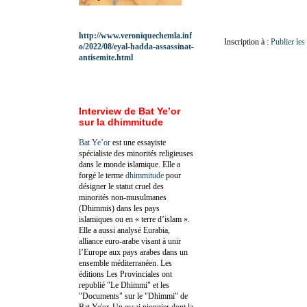
http://www.veroniquechemla.inf
Inscription à :
Publier le
o/2022/08/eyal-hadda-assassinat-
antisemite.html
Interview de Bat Ye’or
sur la dhimmitude
Bat Ye’or
est une essayiste
spécialiste des minorités religieuses
dans le monde islamique. Elle a
forgé le terme
dhimmitude
pour
désigner le statut cruel des
minorités non-musulmanes
(Dhimmis) dans les pays
islamiques ou en « terre d’islam ».
Elle a aussi analysé Eurabia,
alliance euro-arabe visant à unir
l’Europe aux pays arabes dans un
ensemble méditerranéen. Les
éditions Les Provinciales ont
republié "Le Dhimmi" et les
"Documents" sur le "Dhimmi" de
Bat Ye'or. Un essai pionnier dont la