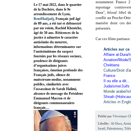
notamment France 2 
Le 17 mai 2022, dans le quartier
reportage controve
de la Duchère, dans le 9e
Dura",
blood libel
de 
arrondissement de Lyon,
conflit au Proche-Orien
RenéHadjadj
, Français juif âgé
manière dont ces de
de 89 ans, a été tué et défenestré
par un voisin, Rachid Kheniche,
présentés.
âgé de 50 ans. Réticences de la
justice à admettre le caractère
Car ces films partiaux s
antisémite du meurtre,
informations déterminantes sur
Articles sur ce
l’antisémitisme du suspect
Affaire al-Dura/I
fournies par les réseaux sociaux,
Aviation/Mode/S
prudence de dirigeants
Chrétiens
d’organisations juives
françaises, émotion profonde des
Culture/Droit d'a
Français juifs, silence de
France
mainstream medias
, notamment
Il ou elle a dit...
publics, similarités avec
Judaïsme/Juifs
l’assassinat de Sarah Halimi,
Monde arabe/Is
absence de message du Président
Shoah (
Holocau
Emmanuel Macron et de
Articles in Engl
dirigeants communautaires
français…
Publié par
Véronique C
Libellés :
Al-Dura
,
Antis
Israël
,
Palestiniens
,
Télé