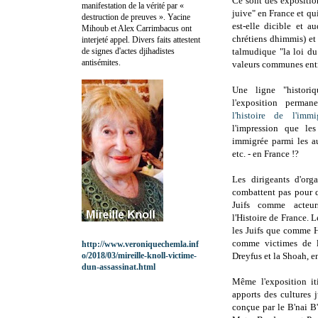
Ce sont des exposition
manifestation de la vérité par «
juive" en France et qui
destruction de preuves ». Yacine
est-elle dicible et a
Mihoub et Alex Carrimbacus ont
chrétiens dhimmis) et
interjeté appel. Divers faits attestent
de signes d'actes djihadistes
talmudique "la loi du 
antisémites.
valeurs communes entre
Une ligne "histori
l'exposition perm
l'histoire de l'immi
l'impression que le
immigrée parmi les au
etc. - en France !?
Les dirigeants d'orga
combattent pas pour q
Juifs comme acteur
l'Histoire de France. 
les Juifs que comme H
comme victimes de l'
http://www.veroniquechemla.inf
o/2018/03/mireille-knoll-victime-
Dreyfus et la Shoah, e
dun-assassinat.html
Même l'exposition it
apports des cultures 
conçue par le B'nai B'