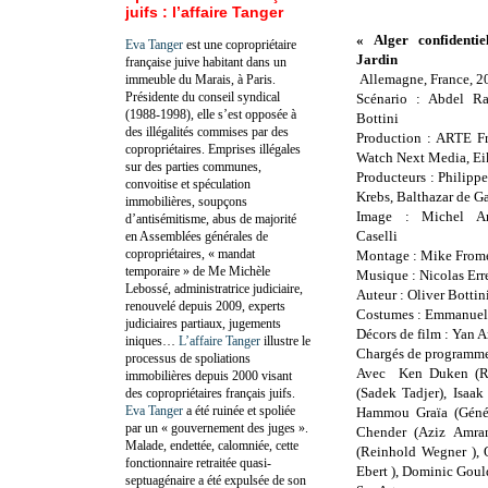
juifs : l’affaire Tanger
« Alger confidenti
Eva Tanger
est une copropriétaire
Jardin
française juive habitant dans un
Allemagne, France, 2
immeuble du Marais, à Paris.
Présidente du conseil syndical
Scénario : Abdel Ra
(1988-1998), elle s’est opposée à
Bottini
des illégalités commises par des
Production : ARTE F
copropriétaires. Emprises illégales
Watch Next Media, E
sur des parties communes,
Producteurs : Philipp
convoitise et spéculation
Krebs, Balthazar de G
immobilières, soupçons
Image : Michel A
d’antisémitisme, abus de majorité
Caselli
en Assemblées générales de
copropriétaires, « mandat
Montage : Mike Frome
temporaire » de Me Michèle
Musique : Nicolas Err
Lebossé, administratrice judiciaire,
Auteur : Oliver Bottin
renouvelé depuis 2009, experts
Costumes : Emmanuell
judiciaires partiaux, jugements
Décors de film : Yan A
iniques…
L’affaire Tanger
illustre le
Chargés de programme 
processus de spoliations
Avec Ken Duken (Ral
immobilières depuis 2000 visant
(Sadek Tadjer), Isaak
des copropriétaires français juifs.
Eva Tanger
a été ruinée et spoliée
Hammou Graïa (Génér
par un « gouvernement des juges ».
Chender (Aziz Amran
Malade, endettée, calomniée, cette
(Reinhold Wegner ), 
fonctionnaire retraitée quasi-
Ebert ), Dominic Goul
septuagénaire a été expulsée de son