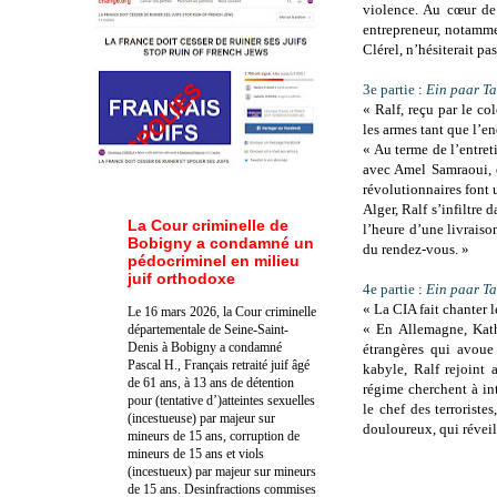
violence. Au cœur de
entrepreneur, notammen
Clérel, n’hésiterait pas
3e partie
:
Ein paar Ta
« Ralf, reçu par le c
les armes tant que l’e
« Au terme de l’entret
avec Amel Samraoui, e
révolutionnaires font 
Alger, Ralf s’infiltre 
La Cour criminelle de
l’heure d’une livraiso
Bobigny a condamné un
du rendez-vous. »
pédocriminel en milieu
juif orthodoxe
4e partie
:
Ein paar Ta
« La CIA fait chanter 
Le 16 mars 2026, la Cour criminelle
« En Allemagne, Kath
départementale de Seine-Saint-
Denis à Bobigny a condamné
étrangères qui avoue
Pascal H., Français retraité juif âgé
kabyle, Ralf rejoint
de 61 ans, à 13 ans de détention
régime cherchent à int
pour (tentative d’)atteintes sexuelles
le chef des terroriste
(incestueuse) par majeur sur
douloureux, qui réveil
mineurs de 15 ans, corruption de
mineurs de 15 ans et viols
(incestueux) par majeur sur mineurs
de 15 ans. Des
infractions commises