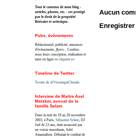
Tout le contenu de mon blog -
Aucun comm
articles, photos, etc. - est protégé
par le droit de la propriété
littéraire et artistique.
Enregistre
Pubs, évènements
Rédactionnel, publicité, annonces
d'évènements,
flyers
... Confiez-
nous leurs conception, réalisation et
mise en ligne
en cliquant ici
Timeline de Twitter
Tweets de @VeroniqueChemla
Interview de Maitre Axel
Metzker, avocat de la
famille Selam
Dans la nuit du 19 au 20 novembre
2003, à Paris,
Sébastien Selam
, DJ
Juif de 23 ans, était assassiné par
un voisin musulman, Adel
Amastaibou. Débutait le combat de