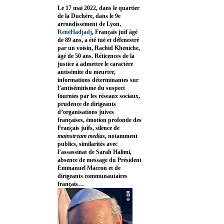
Le 17 mai 2022, dans le quartier
de la Duchère, dans le 9e
arrondissement de Lyon,
RenéHadjadj
, Français juif âgé
de 89 ans, a été tué et défenestré
par un voisin, Rachid Kheniche,
âgé de 50 ans. Réticences de la
justice à admettre le caractère
antisémite du meurtre,
informations déterminantes sur
l’antisémitisme du suspect
fournies par les réseaux sociaux,
prudence de dirigeants
d’organisations juives
françaises, émotion profonde des
Français juifs, silence de
mainstream medias
, notamment
publics, similarités avec
l’assassinat de Sarah Halimi,
absence de message du Président
Emmanuel Macron et de
dirigeants communautaires
français…