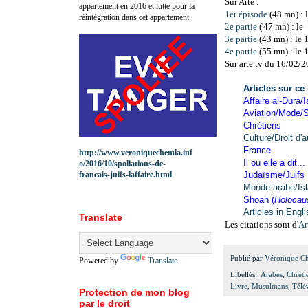
Sur Arte :
appartement en 2016 et lutte pour la
1er épisode
(48 mn) : 
réintégration dans cet appartement.
2e partie
('47 mn) : le
3e partie
(43 mn) : le 
4e partie
(55 mn) : le 
Sur arte.tv du 16/02/
Articles sur ce
Affaire al-Dura/I
Aviation/Mode/S
Chrétiens
Culture/Droit d'a
France
http://www.veroniquechemla.inf
Il ou elle a dit...
o/2016/10/spoliations-de-
francais-juifs-laffaire.html
Judaïsme/Juifs
Monde arabe/Is
Shoah (
Holocau
Articles in Engl
Translate
Les citations sont d'
Ar
Publié par
Véronique C
Powered by
Translate
Libellés :
Arabes
,
Chréti
Livre
,
Musulmans
,
Télé
Protection de mon blog
par le droit