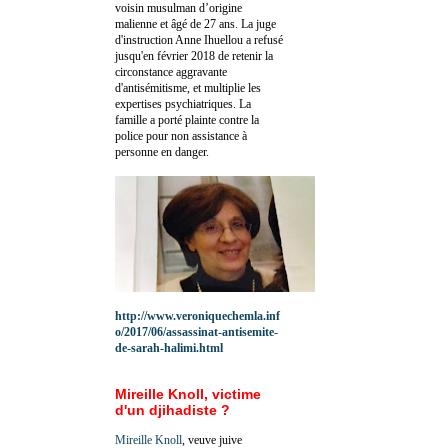
voisin musulman d’origine
malienne et âgé de 27 ans. La juge
d'instruction Anne Ihuellou a refusé
jusqu'en février 2018 de retenir la
circonstance aggravante
d'antisémitisme, et multiplie les
expertises psychiatriques. La
famille a porté plainte contre la
police pour non assistance à
personne en danger.
http://www.veroniquechemla.inf
o/2017/06/assassinat-antisemite-
de-sarah-halimi.html
Mireille Knoll, victime
d'un djihadiste ?
Mireille Knoll
, veuve juive