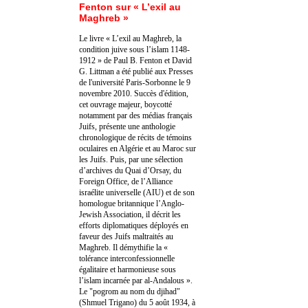
Fenton sur « L’exil au
Maghreb »
Le livre « L’exil au Maghreb, la
condition juive sous l’islam 1148-
1912 » de Paul B. Fenton et David
G. Littman a été publié aux Presses
de l'université Paris-Sorbonne le 9
novembre 2010. Succès d'édition,
cet ouvrage majeur, boycotté
notamment par des médias français
Juifs, présente une anthologie
chronologique de récits de témoins
oculaires en Algérie et au Maroc sur
les Juifs. Puis, par une sélection
d’archives du Quai d’Orsay, du
Foreign Office, de l’Alliance
israélite universelle (AIU) et de son
homologue britannique l’Anglo-
Jewish Association, il décrit les
efforts diplomatiques déployés en
faveur des Juifs maltraités au
Maghreb. Il démythifie la «
tolérance interconfessionnelle
égalitaire et harmonieuse sous
l’islam incarnée par al-Andalous ».
Le "pogrom au nom du djihad"
(Shmuel Trigano) du 5 août 1934, à