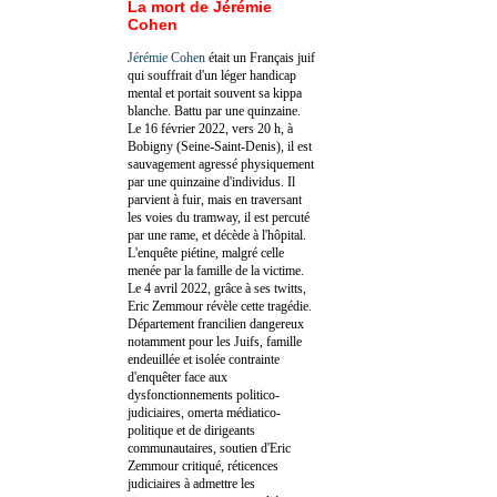
La mort de Jérémie
Cohen
Jérémie Cohen
était un Français juif
qui souffrait d'un léger handicap
mental et portait souvent sa kippa
blanche. Battu par une quinzaine.
Le 16 février 2022, vers 20 h, à
Bobigny (Seine-Saint-Denis), il est
sauvagement agressé physiquement
par une quinzaine d'individus. Il
parvient à fuir, mais en traversant
les voies du tramway, il est percuté
par une rame, et décède à l'hôpital.
L'enquête piétine, malgré celle
menée par la famille de la victime.
Le 4 avril 2022, grâce à ses twitts,
Eric Zemmour révèle cette tragédie.
Département francilien dangereux
notamment pour les Juifs, famille
endeuillée et isolée contrainte
d'enquêter face aux
dysfonctionnements politico-
judiciaires, omerta médiatico-
politique et de dirigeants
communautaires, soutien d'Eric
Zemmour critiqué, réticences
judiciaires à admettre les