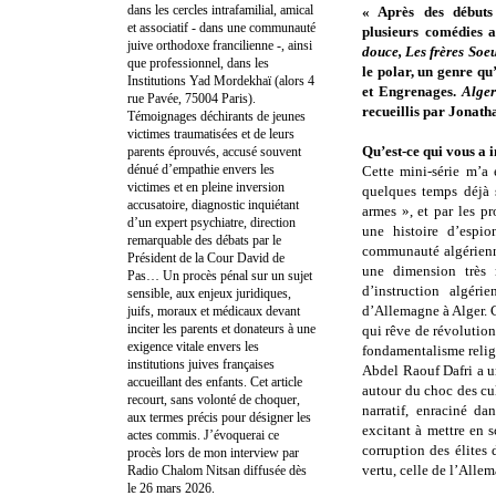
dans les cercles intrafamilial, amical
« Après des débuts 
et associatif - dans une communauté
plusieurs comédies 
juive orthodoxe francilienne -, ainsi
douce, Les frères Soe
que professionnel, dans les
le polar, un genre qu
Institutions Yad Mordekhaï (alors 4
et Engrenages.
Alger
rue Pavée, 75004 Paris).
recueillis par Jona
Témoignages déchirants de jeunes
victimes traumatisées et de leurs
Qu’est-ce qui vous a i
parents éprouvés, accusé souvent
dénué d’empathie envers les
Cette mini-série m’a 
victimes et en pleine inversion
quelques temps déjà 
accusatoire, diagnostic inquiétant
armes », et par les p
d’un expert psychiatre, direction
une histoire d’espi
remarquable des débats par le
communauté algérienne
Président de la Cour David de
une dimension très 
Pas… Un procès pénal sur un sujet
d’instruction algér
sensible, aux enjeux juridiques,
d’Allemagne à Alger. C
juifs, moraux et médicaux devant
inciter les parents et donateurs à une
qui rêve de révolution 
exigence vitale envers les
fondamentalisme reli
institutions juives françaises
Abdel Raouf Dafri a u
accueillant des enfants. Cet article
autour du choc des cul
recourt, sans volonté de choquer,
narratif, enraciné da
aux termes précis pour désigner les
excitant à mettre en 
actes commis. J’évoquerai ce
corruption des élites 
procès lors de mon interview par
vertu, celle de l’Alle
Radio Chalom Nitsan diffusée dès
le 26 mars 2026.