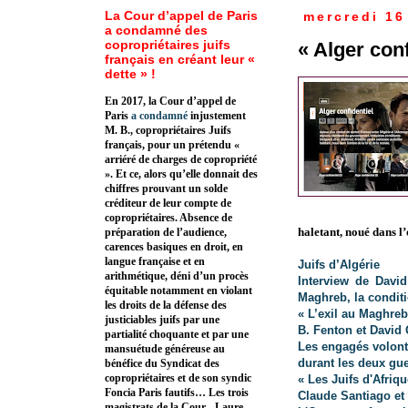
La Cour d’appel de Paris
mercredi 16
a condamné des
copropriétaires juifs
« Alger conf
français en créant leur «
dette » !
En 2017, la Cour d’appel de
Paris
a condamné
injustement
M. B., copropriétaires Juifs
français, pour un prétendu «
arriéré de charges de copropriété
». Et ce, alors qu’elle donnait des
chiffres prouvant un solde
créditeur de leur compte de
copropriétaires. Absence de
haletant, noué dans l’
préparation de l’audience,
carences basiques en droit, en
langue française et en
Juifs d’Algérie
arithmétique, déni d’un procès
Interview de Davi
équitable notamment en violant
Maghreb, la conditi
les droits de la défense des
« L’exil au Maghreb
justiciables juifs par une
B. Fenton et David 
partialité choquante et par une
Les engagés volonta
mansuétude généreuse au
durant les deux gu
bénéfice du Syndicat des
copropriétaires et de son syndic
« Les Juifs d'Afri
Foncia Paris fautifs… Les trois
Claude Santiago et
magistrats de la Cour - Laure