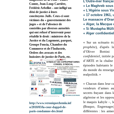
L'Outre-mer françai
Comte, Jean-Loup Carrière,
« Le Maghreb sous 
Frédéric Arbellot – ont infligé un
« L'Algérie sous V
déni de justice à leurs
« 17 octobre 1961, 
concitoyens Juifs. Ceux-ci sont
Le massacre d'Oran 
victimes du « gouvernement des
« Alger, la Mecque 
juges » et de l’absence de
contrôles par diverses autorités
« Si Mustapha Mülle
qui ont refusé d’intervenir pour
« Alger confidentie
rétablir le droit : ministres de la
Justice et du Logement, parquet,
« Sur un scénario éc
Groupe Foncia, Chambre du
prophète
), d'après
Commerce et de l’Industrie,
d’Oliver Bottini
Ordres des avocats et des
confidentiel
, initiée 
huissiers de justice de Paris, etc.
d’ARTE et la chaîne
épisodes haletants le f
du monde du renseigne
realpolitik. »
« Chacun dans leur cad
vendeurs d’armes au
secrets frayant dans 
algéroise et les oppo
le maquis kabyle –, le
http://www.veroniquechemla.inf
(Braquo, Engrenages
o/2018/03/la-cour-dappel-de-
différentes : les arm
paris-condamne-des.html