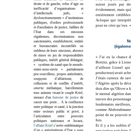
droite et de gauche, refus d’agir ou
soient joués par d
inefficacité d’organisations et
évidemment, mais qui a
d’intellectuels juifs, «
entièrement crédible
dysfonctionnements » d’institutions
Acloque qui interprè
publiques, d'ordres professionnels
pour ne citer qu’eux. 
et d'auxiliaires de justice, faillites de
l’Etat dans ses missions
régaliennes, discriminations non
No
sanctionnées,
establishment
, entités
et bureaucraties incontrôlés ou
(égaleme
oublieux de leurs missions, absence
de mises en jeu de responsabilités
« J’ai eu la chance 
publiques, intérêt général dédaigné,
Bottini, grâce à Lione
« système-de-santé-que-le-monde-
d’ailleurs Lionel qui
entier-nous-envie » partialement
producteur) avait achet
peu sourcilleux, propos antisémites,
J’étais curieux de sav
soupçons d’affairisme, de
l’Algérie après la déc
collusions et de conflits d’intérêt,
omerta
médiatique, harcèlements
dois dire qu’Oliver a f
tous azimuts visant le couple Krief,
le mental algérien dans
menace d'un
huissier de justice
de
travers des personnage
casser une porte…
A la confluence
lendemains meilleurs
entre politique et santé, à la jonction
comme Abderrahmane To
entre secteurs public et privé, à
point de ne pouvoir t
l’articulation entre pouvoirs
fois.
politiques nationaux et locaux,
Et il y a les nobles d
l’affaire Krief
s’avère emblématique
d’un « antisémitisme d’Etat » sous
que justice soit faite