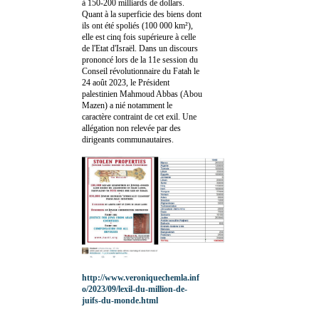
à 150-200 milliards de dollars.
Quant à la superficie des biens dont
ils ont été spoliés (100 000 km²),
elle est cinq fois supérieure à celle
de l'Etat d'Israël. Dans un discours
prononcé lors de la 11e session du
Conseil révolutionnaire du Fatah le
24 août 2023, le Président
palestinien Mahmoud Abbas (Abou
Mazen) a nié notamment le
caractère contraint de cet exil. Une
allégation non relevée par des
dirigeants communautaires.
http://www.veroniquechemla.inf
o/2023/09/lexil-du-million-de-
juifs-du-monde.html