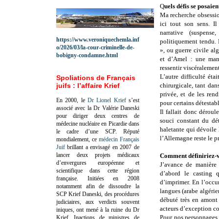
Q
uels défis se posaie
Ma recherche obsession
ici tout son sens. Il
narrative (suspens
https://www.veroniquechemla.inf
politiquement tendu. 
o/2026/03/la-cour-criminelle-de-
», ou guerre civile al
bobigny-condamne.html
et d’Amel : une maniè
ressentir viscéralement
L’autre difficulté éta
Spoliations de Français
juifs : l’affaire Krief
chirurgicale, tant dan
privée, et de les rend
En 2000, le
Dr Lionel Krief
s’est
pour certains détesta
associé avec la Dr Valérie Daneski
Il fallait donc déroul
pour diriger deux centres de
souci constant du dét
médecine nucléaire en Picardie dans
haletante qui dévoile
le cadre d’une SCP.
Réputé
l’Allemagne reste le pr
mondialement, ce
médecin Français
Juif
brillant a envisagé en 2007 de
lancer deux projets médicaux
Comment définiriez-v
d’envergures européenne et
J’avance de manière 
scientifique dans cette région
d’abord le casting 
française.
Initiées en 2008
d’imprimer. En l’occur
notamment afin de dissoudre la
langues (arabe algérien
SCP Krief Daneski, des procédures
débuté très en amont
judiciaires, aux verdicts souvent
acteurs d’exception 
iniques, ont mené à la ruine du Dr
Pour nos personnages al
Krief.
Inactions de ministres de