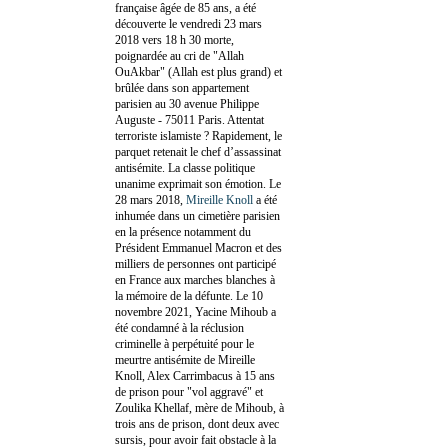
française âgée de 85 ans, a été
découverte le vendredi 23 mars
2018 vers 18 h 30 morte,
poignardée au cri de "Allah
OuAkbar" (Allah est plus grand) et
brûlée dans son appartement
parisien au 30 avenue Philippe
Auguste - 75011 Paris. Attentat
terroriste islamiste ? Rapidement, le
parquet retenait le chef d’assassinat
antisémite. La classe politique
unanime exprimait son émotion. Le
28 mars 2018,
Mireille Knoll
a été
inhumée dans un cimetière parisien
en la présence notamment du
Président Emmanuel Macron et des
milliers de personnes ont participé
en France aux marches blanches à
la mémoire de la défunte. Le 10
novembre 2021, Yacine Mihoub a
été condamné à la réclusion
criminelle à perpétuité pour le
meurtre antisémite de Mireille
Knoll, Alex Carrimbacus à 15 ans
de prison pour "vol aggravé" et
Zoulika Khellaf, mère de Mihoub, à
trois ans de prison, dont deux avec
sursis, pour avoir fait obstacle à la