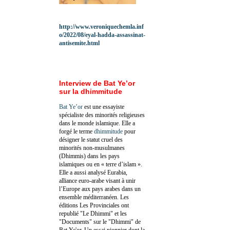
http://www.veroniquechemla.inf
o/2022/08/eyal-hadda-assassinat-
antisemite.html
Interview de Bat Ye’or
sur la dhimmitude
Bat Ye’or
est une essayiste
spécialiste des minorités religieuses
dans le monde islamique. Elle a
forgé le terme
dhimmitude
pour
désigner le statut cruel des
minorités non-musulmanes
(Dhimmis) dans les pays
islamiques ou en « terre d’islam ».
Elle a aussi analysé Eurabia,
alliance euro-arabe visant à unir
l’Europe aux pays arabes dans un
ensemble méditerranéen. Les
éditions Les Provinciales ont
republié "Le Dhimmi" et les
"Documents" sur le "Dhimmi" de
Bat Ye'or. Un essai pionnier dont la