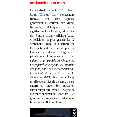
antisémite, est mort
Le vendredi 19 août 2016,
Jean-
Louis (Chalom) Levy
, sexagénaire
français juif, était
agressé
gravement au couteau par Mehdi
Kerkoub, délinquant franco-
algérien multirécidiviste, alors âgé
de 44 ans et
criant
« Allahou Aqbar
» (Allah est le plus grand). Le 12
septembre 2019, la Chambre de
l’instruction de la Cour d’appel de
Colmar a déclaré l’agresseur
pénalement irresponsable
«
en
raison d’un trouble psychique ou
neuropsychique ayant, au moment
des faits, aboli son discernement ou
le contrôle de ses actes
»
. Le 30
décembre 2019, Jean-Louis Levy
est décédé à l’âge de 65 ans ; il a été
enterré en Israël. Son agression
aurait du/pu être évitée.
Analyse
de
dysfonctionnements occultés et
gravissimes impliquant notamment
la responsabilité de l’Etat.