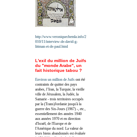
http://www.veroniquechemla.info/2
010/11/interview-de-david-g-
littman-et-de-paul.html
L'exil du million de Juifs
du "monde Arabe", un
fait historique tabou ?
Environ un million de Juifs
ont été
contraints de quitter des pays
arabes, l’Iran, la Turquie, la vieille
ville de Jérusalem, la Judée, la
Samarie - trois territoires occupés
par la (Trans)Jordanie jusqu'à la
guerre des Six-Jours (1967) -, etc.,
essentiellement des années 1940
aux années 1970 et en direction
d'Israël, de l'Europe et de
l'Amérique du nord. La valeur de
leurs biens abandonnés est évaluée