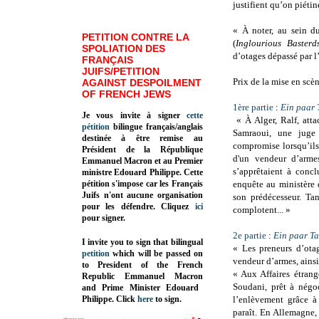
justifient qu’on piétin
« À noter, au sein d
PETITION CONTRE LA
(
Inglourious Basterd
SPOLIATION DES
d’otages dépassé par 
FRANÇAIS
JUIFS/PETITION
Prix de la mise en scè
AGAINST DESPOILMENT
OF FRENCH JEWS
1ère partie
:
Ein paar 
Je vous invite à signer
cette
« À Alger, Ralf, att
pétition
bilingue français/anglais
Samraoui, une juge d
destinée à être remise au
compromise lorsqu’ils
Président de la République
d'un vendeur d’arme
Emmanuel Macron et au Premier
s’apprêtaient à conc
ministre Edouard Philippe. Cette
pétition s'impose car les Français
enquête au ministère d
Juifs n'ont aucune organisation
son prédécesseur. Ta
pour les défendre. Cliquez
ici
complotent... »
pour signer.
2e partie
:
Ein paar Ta
I invite you to sign that bilingual
« Les preneurs d’otag
petition
which will be passed on
vendeur d’armes, ains
to President of the French
« Aux Affaires étrang
Republic
Emmanuel Macron
Soudani, prêt à négoc
and Prime Minister
Edouard
Philippe
.
Click
here
to sign.
l’enlèvement grâce à
paraît. En Allemagne, 