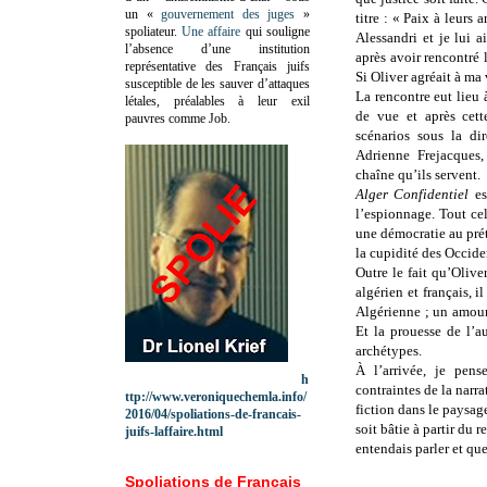
un «
gouvernement des juges
»
titre : « Paix à leurs 
spoliateur.
Une affaire
qui souligne
Alessandri et je lui 
l’absence d’une institution
après avoir rencontré 
représentative des Français juifs
Si Oliver agréait à ma 
susceptible de les sauver d’attaques
La rencontre eut lieu
létales, préalables à leur exil
de vue et après cette
pauvres comme Job.
scénarios sous la di
Adrienne Frejacques
chaîne qu’ils servent.
Alger Confidentiel
es
l’espionnage. Tout cel
une démocratie au prét
la cupidité des Occide
Outre le fait qu’Olive
algérien et français, 
Algérienne ; un amour p
Et la prouesse de l’a
archétypes.
À l’arrivée, je pen
h
contraintes de la narr
ttp://www.veroniquechemla.info/
fiction dans le paysag
2016/04/spoliations-de-francais-
soit bâtie à partir du 
juifs-laffaire.html
entendais parler et qu
Spoliations de Français