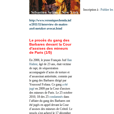
Inscription à :
Publier le
http://www.veroniquechemla.inf
o/2011/11/interview-de-maitre-
axel-metzker-avocat.html
Le procès du gang des
Barbares devant la Cour
d'assises des mineurs
de Paris (1/5)
En 2006, le jeune Français Juif
Ilan
Halimi,
âgé de 23 ans, était victime
de rapt, de séquestration
accompagnée d’actes de torture et
d’assassinat antisémite, commis par
le gang des Barbares dirigé par
Youssouf Fofana. Ce gang
a été
jugé
en 2009 par la Cour d'assises
des mineurs de Paris. Le 25 octobre
2010, 18 des 25
condamnés
dans
l’affaire du gang des Barbares ont
été jugés en appel devant la Cour
d’assises des mineurs de Créteil. Le
procès s'est achevé le 17 décembre