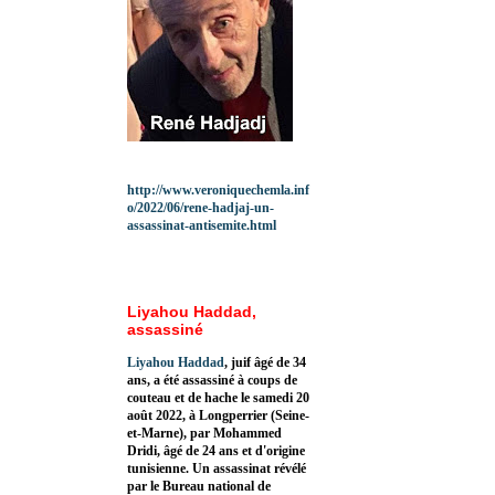
http://www.veroniquechemla.inf
o/2022/06/rene-hadjaj-un-
assassinat-antisemite.html
Liyahou Haddad,
assassiné
Liyahou Haddad
, juif âgé de 34
ans, a été assassiné à coups de
couteau et de hache le samedi 20
août 2022, à Longperrier (Seine-
et-Marne), par Mohammed
Dridi, âgé de 24 ans et d'origine
tunisienne. Un assassinat révélé
par le Bureau national de