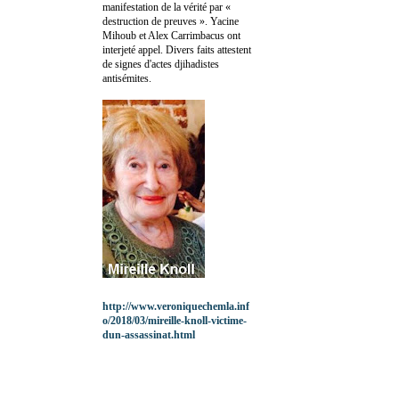
manifestation de la vérité par «
destruction de preuves ». Yacine
Mihoub et Alex Carrimbacus ont
interjeté appel. Divers faits attestent
de signes d'actes djihadistes
antisémites.
http://www.veroniquechemla.inf
o/2018/03/mireille-knoll-victime-
dun-assassinat.html