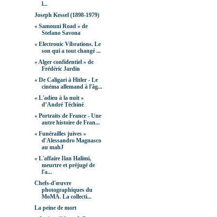
l...
Joseph Kessel (1898-1979)
« Samouni Road » de
Stefano Savona
« Electronic Vibrations. Le
son qui a tout changé ...
« Alger confidentiel » de
Frédéric Jardin
« De Caligari à Hitler - Le
cinéma allemand à l'âg...
« L'adieu à la nuit »
d’André Téchiné
« Portraits de France - Une
autre histoire de Fran...
« Funérailles juives »
d'Alessandro Magnasco
au mahJ
« L'affaire Ilan Halimi,
meurtre et préjugé de
l'a...
Chefs-d'œuvre
photographiques du
MoMA. La collecti...
La peine de mort