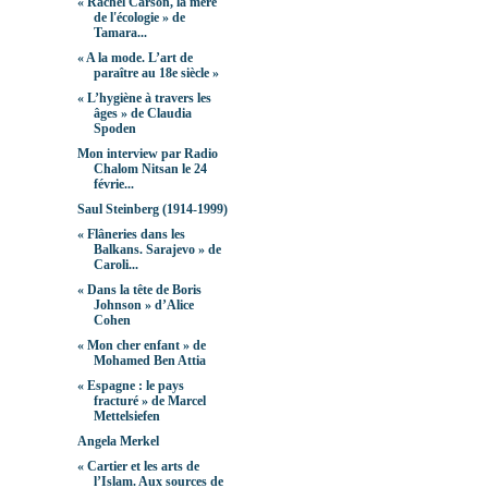
« Rachel Carson, la mère
de l'écologie » de
Tamara...
« A la mode. L’art de
paraître au 18e siècle »
« L’hygiène à travers les
âges » de Claudia
Spoden
Mon interview par Radio
Chalom Nitsan le 24
févrie...
Saul Steinberg (1914-1999)
« Flâneries dans les
Balkans. Sarajevo » de
Caroli...
« Dans la tête de Boris
Johnson » d’Alice
Cohen
« Mon cher enfant » de
Mohamed Ben Attia
« Espagne : le pays
fracturé » de Marcel
Mettelsiefen
Angela Merkel
« Cartier et les arts de
l’Islam. Aux sources de