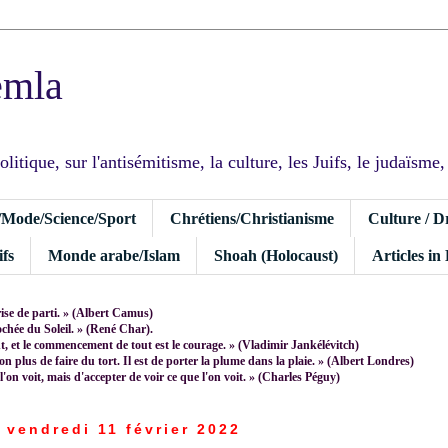
emla
tique, sur l'antisémitisme, la culture, les Juifs, le judaïsme, I
/Mode/Science/Sport
Chrétiens/Christianisme
Culture / D
fs
Monde arabe/Islam
Shoah (Holocaust)
Articles in
rise de parti. » (Albert Camus)
rochée du Soleil. » (René Char).
 et le commencement de tout est le courage. » (Vladimir Jankélévitch)
non plus de faire du tort. Il est de porter la plume dans la plaie. » (Albert Londres)
 l'on voit, mais d'accepter de voir ce que l'on voit. » (Charles Péguy)
vendredi 11 février 2022