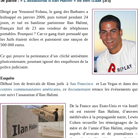
5e partie :
« L'assassinat d'Ilan Halimi » de Ben Izaak
(5/5)
Dirigé par Youssouf Fofana, le gang des Barbares a
kidnappé en janvier 2006, puis torturé pendant 24
jours, et tué en banlieue parisienne Ilan Halimi,
Français Juif de 23 ans vendeur de téléphones
portables. Pourquoi ? Car ce gang était persuadé que
les Juifs étaient riches et paieraient une rançon de
500 000 euros.
Ce qui prouve la persistance d’un cliché antisémite
pluricentenaire, pourtant ignoré des enquêteurs de la
police judiciaire.
Enquête
Diffusé lors de festivals de films juifs à
San Francisco
et Las Vegas et dans des
centres communautaires américains
, ce
documentaire
retrace les événements qui
ont suivi l’assassinat d’Ilan Halimi.
De la France aux Etats-Unis et via Israël
où est enterré Ilan Halimi, d’œuvres
médiévales à la propagande nazie, Lewis
Cohen recueille les témoignages de la
mère et de l’amie d’Ilan Halimi, enquête
auprès d’avocats et de journalistes –