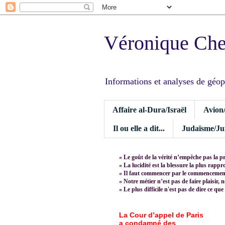
Véronique Ch
Informations et analyses de géopoli
Affaire al-Dura/Israël
Avion
Il ou elle a dit...
Judaïsme/Jui
« Le goût de la vérité n’empêche pas la p
« La lucidité est la blessure la plus rapp
« Il faut commencer par le commencement,
« Notre métier n’est pas de faire plaisir, 
« Le plus difficile n'est pas de dire ce que
La Cour d’appel de Paris
a condamné des