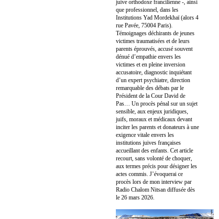
juive orthodoxe francilienne -, ainsi
que professionnel, dans les
Institutions Yad Mordekhaï (alors 4
rue Pavée, 75004 Paris).
Témoignages déchirants de jeunes
victimes traumatisées et de leurs
parents éprouvés, accusé souvent
dénué d’empathie envers les
victimes et en pleine inversion
accusatoire, diagnostic inquiétant
d’un expert psychiatre, direction
remarquable des débats par le
Président de la Cour David de
Pas… Un procès pénal sur un sujet
sensible, aux enjeux juridiques,
juifs, moraux et médicaux devant
inciter les parents et donateurs à une
exigence vitale envers les
institutions juives françaises
accueillant des enfants. Cet article
recourt, sans volonté de choquer,
aux termes précis pour désigner les
actes commis. J’évoquerai ce
procès lors de mon interview par
Radio Chalom Nitsan diffusée dès
le 26 mars 2026.