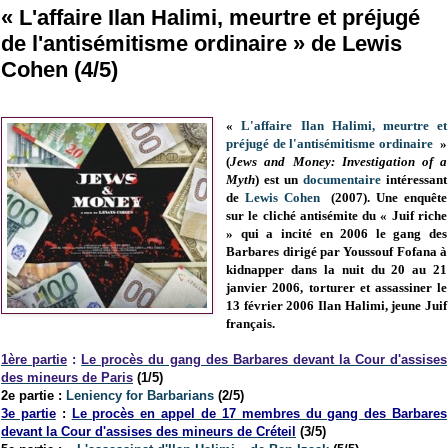
« L'affaire Ilan Halimi, meurtre et préjugé
de l'antisémitisme ordinaire » de Lewis
Cohen (4/5)
«
L'affaire Ilan Halimi, meurtre et
préjugé de l'antisémitisme ordinaire
»
(
Jews and Money: Investigation of a
Myth
) est un
documentaire
intéressant
de
Lewis Cohen
(2007). Une enquête
sur le cliché antisémite du « Juif riche
» qui a incité en 2006 le gang des
Barbares dirigé par Youssouf Fofana à
kidnapper dans la nuit du 20 au 21
janvier 2006, torturer et assassiner le
13 février 2006 Ilan Halimi, jeune Juif
français.
1ère partie
:
Le procès du gang des Barbares devant la Cour d'assises
des mineurs de Paris
(1/5)
2e partie :
Leniency for Barbarians
(2/5)
3e partie
:
Le procès en appel de 17 membres du gang des Barbares
devant la Cour d'assises des mineurs de Créteil
(3/5)