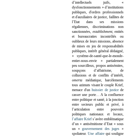
d’intellectuels juifs, «
dysfonctionnements » d’institutions
publiques, d'ordres professionnels
et d'auxiliaires de justice, faillites de
l’Etat dans ses missions
régaliennes, discriminations non
sanctionnées,
establishment
, entités
et bureaucraties incontrôlés ou
oublieux de leurs missions, absence
de mises en jeu de responsabilités
publiques, intérêt général dédaigné,
« système-de-santé-que-le-monde-
entier-nous-envie » partialement
peu sourcilleux, propos antisémites,
soupçons d’affairisme, de
collusions et de conflits d’intérêt,
omerta
médiatique, harcèlements
tous azimuts visant le couple Krief,
menace d'un
huissier de justice
de
casser une porte…
A la confluence
entre politique et santé, à la jonction
entre secteurs public et privé, à
l’articulation entre pouvoirs
politiques nationaux et locaux,
l’affaire Krief
s’avère emblématique
d’un « antisémitisme d’Etat » sous
un «
gouvernement des juges
»
spoliateur.
Une affaire
qui souligne