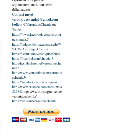
exprimant des opinions
argumentées, mais non celles
diffamatoires.
Contact me at
veroniquechemla5@gmail.com
@VeroniqueChemla
Follow
on
Twitter
https://www.facebook.com/veroniq
ue.chemla.7
https://independent.academia.edu/V
%C3%A9roniqueChemla
https://issuu.com/veroniquechemla
https://fr.scribd.com/chemla-3
http://fr.slideshare.net/veroniqueche
mla7
http://www.youscribe.com/veroniqu
echemla5/
https://substack.com/@vchemla/
http://www.calameo.com/accounts/4
522342
https://www.instagram.com/
veroniquechemla/
https://vk.com/veroniquechemla