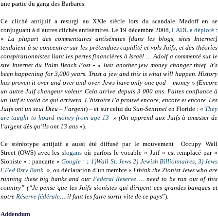
une partie du gang des Barbares.
Ce cliché antijuif a resurgi au XXIe siècle lors du scandale Madoff en se
conjuguant à d’autres clichés antisémites. Le 19 décembre 2008,
l’ADL
a déploré
:
«
La plupart des commentaires antisémites [dans les blogs, sites Internet]
tendaient à se concentrer sur les prétendues cupidité et vols Juifs, et des théories
conspirationnistes liant les pertes financières à Israël … Adolf a commenté sur le
site Internet du Palm Beach Post - « Just another jew money changer thief. It's
been happening for 3,000 years. Trust a jew and this is what will happen. History
has proven it over and over and over. Jews have only one god – money » (Encore
un autre Juif changeur voleur. Cela arrive depuis 3 000 ans. Faites confiance à
un Juif et voilà ce qui arrivera. L’histoire l’a prouvé encore, encore et encore. Les
Juifs ont un seul Dieu – l’argent
) – et sur celui du
Sun-Sentinel
en Floride : «
They
are taught to hoard money from age 13
» (On apprend aux Juifs à amasser de
l’argent dès qu’ils ont 13 ans
»).
Ce stéréotype antijuif a aussi été diffusé par le mouvement Occupy Wall
Street (OWS) avec les
slogans
où parfois le vocable « Juif » est remplacé par «
Sioniste » : pancarte «
Google : ↓ 1)Wall St. Jews 2) Jewish Billionnaires, 3) Jews
Ɛ Fed Rsrv Bank
», ou déclaration d’un membre «
I think the Zionist Jews who are
running these big banks and our
Federal Reserve
… need to be run out of this
country” (“Je pense que les Juifs sionistes qui dirigent ces grandes banques et
notre
Réserve fédérale
… il faut les faire sortir vite de ce pays
”).
Addendum