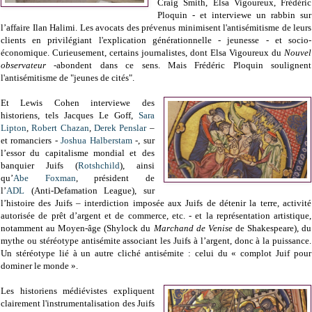
Craig Smith, Elsa Vigoureux, Frédéric
Ploquin - et interviewe un rabbin sur
l’affaire Ilan Halimi. Les avocats des prévenus minimisent l'antisémitisme de leurs
clients en privilégiant l'explication générationnelle - jeunesse - et socio-
économique. Curieusement, certains journalistes, dont Elsa Vigoureux du
Nouvel
observateur
-abondent dans ce sens. Mais Frédéric Ploquin soulignent
l'antisémitisme de "jeunes de cités".
Et Lewis Cohen interviewe des
historiens, tels Jacques Le Goff,
Sara
Lipton
,
Robert Chazan
,
Derek Penslar
–
et romanciers -
Joshua Halberstam
-, sur
l’essor du capitalisme mondial et des
banquier Juifs (
Rotshchild
), ainsi
qu’
Abe Foxman
, président de
l’
ADL
(Anti-Defamation League), sur
l’histoire des Juifs – interdiction imposée aux Juifs de détenir la terre, activité
autorisée de prêt d’argent et de commerce, etc. - et la représentation artistique,
notamment au Moyen-âge (Shylock du
Marchand de Venise
de Shakespeare), du
mythe ou stéréotype antisémite associant les Juifs à l’argent, donc à la puissance.
Un stéréotype lié à un autre cliché antisémite : celui du « complot Juif pour
dominer le monde ».
Les historiens médiévistes expliquent
clairement l'instrumentalisation des Juifs