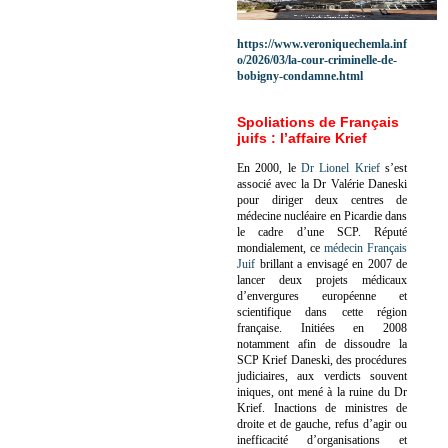
https://www.veroniquechemla.inf
o/2026/03/la-cour-criminelle-de-
bobigny-condamne.html
Spoliations de Français
juifs : l’affaire Krief
En 2000, le
Dr Lionel Krief
s’est
associé avec la Dr Valérie Daneski
pour diriger deux centres de
médecine nucléaire en Picardie dans
le cadre d’une SCP.
Réputé
mondialement, ce
médecin Français
Juif
brillant a envisagé en 2007 de
lancer deux projets médicaux
d’envergures européenne et
scientifique dans cette région
française.
Initiées en 2008
notamment afin de dissoudre la
SCP Krief Daneski, des procédures
judiciaires, aux verdicts souvent
iniques, ont mené à la ruine du Dr
Krief.
Inactions de ministres de
droite et de gauche, refus d’agir ou
inefficacité d’organisations et