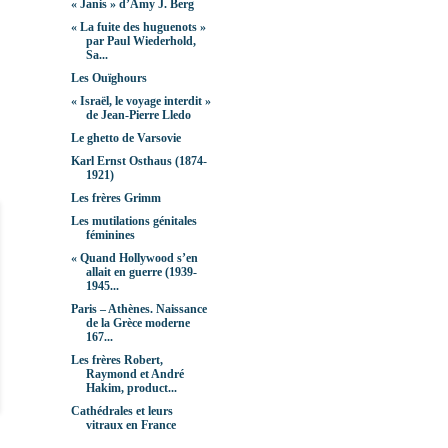
« Janis » d’Amy J. Berg
« La fuite des huguenots »
par Paul Wiederhold,
Sa...
Les Ouïghours
« Israël, le voyage interdit »
de Jean-Pierre Lledo
Le ghetto de Varsovie
Karl Ernst Osthaus (1874-
1921)
Les frères Grimm
Les mutilations génitales
féminines
« Quand Hollywood s’en
allait en guerre (1939-
1945...
Paris – Athènes. Naissance
de la Grèce moderne
167...
Les frères Robert,
Raymond et André
Hakim, product...
Cathédrales et leurs
vitraux en France