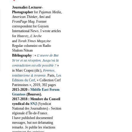
Journalist-Lecturer-
Photographer
for
Pajamas Media,
American Thinker, Ami
and
FrontPage Mag
. Former
correspondent for Guysen
International News. I wrote articles
Haaretz
L'Arche
for
,
Torah Times Magazine
and
Regular columnist on Radio
Shalom Nitsan
L’œuvre de Bat
Bibliography
:
«
Ye’or et sa réception. Jusqu’où la
contradiction est-elle possible ?
»
Femmes,
in Marc Crapez (dir.),
totalitarisme & tyrannie
. Paris,
Les
Editions du Cerf
, « Collection Cerf
Patrimoines », 2019, 392 pages
Middle East Forum
2015-2020 :
Grantees
(Bourses).
2017-2018 : Membre du Conseil
SNJ
syndical du
(Syndicat
National des Journalistes) - Section
régionale d’Île-de-France.
I have published documented
messages, but not defamating
remarks. Je publie les réactions