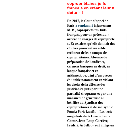
copropriétaires juifs
français en créant leur «
dette » !
En 2017, la Cour d’appel de
Paris
a condamné
injustement
M. B., copropriétaires Juifs
français, pour un prétendu «
arriéré de charges de copropriété
». Et ce, alors qu’elle donnait des
chiffres prouvant un solde
créditeur de leur compte de
copropriétaires. Absence de
préparation de l’audience,
carences basiques en droit, en
langue française et en
arithmétique, déni d’un procès
équitable notamment en violant
les droits de la défense des
justiciables juifs par une
partialité choquante et par une
mansuétude généreuse au
bénéfice du Syndicat des
copropriétaires et de son syndic
Foncia Paris fautifs… Les trois
magistrats de la Cour - Laure
Comte, Jean-Loup Carrière,
Frédéric Arbellot – ont infligé un