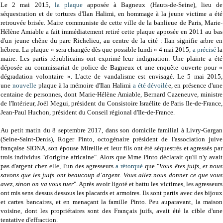
Le 2 mai 2015,
la plaque
apposée à Bagneux (Hauts-de-Seine), lieu de
séquestration et de tortures d'Ilan Halimi, en hommage à la jeune victime a été
retrouvée brisée. Maire communiste de cette ville de la banlieue de Paris, Marie-
Hélène Amiable a fait immédiatement retiré cette plaque apposée en 2011 au bas
d'un jeune chêne du parc Richelieu, au centre de la cité : Ilan signifie arbre en
hébreu. La plaque « sera changée dès que possible lundi » 4 mai 2015,
a précisé
la
maire. Les partis républicains ont exprimé leur indignation. Une plainte a été
déposée au commissariat de police de Bagneux et une enquête ouverte pour «
dégradation volontaire ». L'acte de vandalisme est envisagé. Le 5 mai 2015,
une
nouvelle
plaque à la mémoire d'Ilan Halimi
a été dévoilé
e, en présence d'une
centaine de personnes, dont Marie-Hélène Amiable, Bernard Cazeneuve, ministre
de l'Intérieur, Joël Megui, président du Consistoire Israélite de Paris Ile-de-France,
Jean-Paul Huchon, président du Conseil régional d'Ile-de-France.
Au petit matin du 8 septembre 2017, dans son domicile familial à Livry-Gargan
(Seine-Saint-Denis), Roger Pinto, octogénaire président de l'association juive
française SIONA, son épouse Mireille et leur fils ont été séquestrés et agressés par
trois individus "d'origine africaine". Alors que Mme Pinto déclarait qu'il n'y avait
pas d'argent chez elle, l'un des agresseurs
a rétorqué
que "
Vous êtes juifs, et nous
savons que les juifs ont beaucoup d’argent. Vous allez nous donner ce que vous
avez, sinon on va vous tuer
". Après avoir ligoté et battu les victimes, les agresseurs
ont mis sens dessus dessous les placards et armoires. Ils sont partis avec des bijoux
et cartes bancaires, et en menaçant la famille Pinto. Peu auparavant, la maison
voisine, dont les propriétaires sont des Français juifs, avait été la cible d'une
tentative d'effraction.