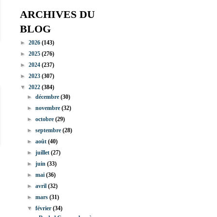
ARCHIVES DU
BLOG
►
2026
(143)
►
2025
(276)
►
2024
(237)
►
2023
(307)
▼
2022
(384)
►
décembre
(30)
►
novembre
(32)
►
octobre
(29)
►
septembre
(28)
►
août
(40)
►
juillet
(27)
►
juin
(33)
►
mai
(36)
►
avril
(32)
►
mars
(31)
▼
février
(34)