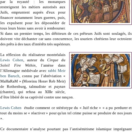
par la royauté : les monarques
restreignent les métiers autorisés aux
Juifs, empruntent auprès d'eux pour
financer notamment leurs guerres, puis,
les expulsent pour les déposséder de
tous leurs biens sans avoir à rembourser.
Si dans un premier temps, les débiteurs de ces prêteurs Juifs sont soulagés, ils
doivent vite déchanter car sans concurrence, les usuriers chrétiens leur octroient
des prêts à des taux d'intérêts très supérieurs.
La réflexion du réalisateur montréalais
Lewis Cohen
, auteur du
Cirque du
Soleil Fire Within
, l’amène dans
l’Allemagne médiévale avec
rabbi Meir
ben Baruch
, connu par l’abréviation «
MaHaRaM » (Moreinu Horav Reb Meir)
de Rothenburg, talmudiste et
paytan
(chantre), qui refusa au XIIIe siècle,
d’être libéré de sa captivité contre une rançon.
Lewis Cohen
étudie comment ce stéréotype du « Juif riche » « a pu perdurer et
tout du moins se « réactiver » pour qu'un tel crime puisse se produire de nos jours
».
Ce documentaire n’analyse pourtant pas l’antisémitisme islamique imprégnant