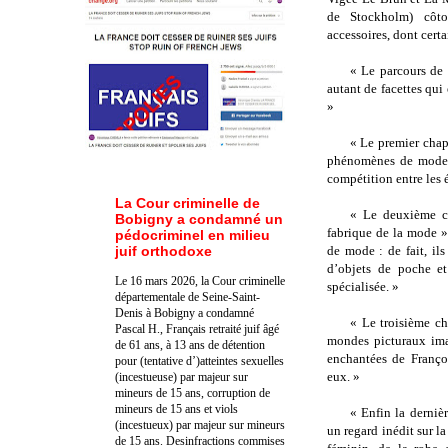
de Stockholm) côtoi
accessoires, dont cert
« Le parcours de 
autant de facettes qui 
»
« Le premier chapi
phénomènes de mode, 
compétition entre les é
La Cour criminelle de
« Le deuxième ch
Bobigny a condamné un
fabrique de la mode », 
pédocriminel en milieu
juif orthodoxe
de mode : de fait, ils
d’objets de poche et 
Le 16 mars 2026, la Cour criminelle
spécialisée. »
départementale de Seine-Saint-
Denis à Bobigny a condamné
« Le troisième cha
Pascal H., Français retraité juif âgé
mondes picturaux imag
de 61 ans, à 13 ans de détention
enchantées de Franço
pour (tentative d’)atteintes sexuelles
eux. »
(incestueuse) par majeur sur
mineurs de 15 ans, corruption de
mineurs de 15 ans et viols
« Enfin la dernièr
(incestueux) par majeur sur mineurs
un regard inédit sur l
de 15 ans. Des
infractions commises