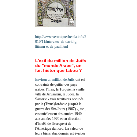
http://www.veroniquechemla.info/2
010/11/interview-de-david-g-
littman-et-de-paul.html
L'exil du million de Juifs
du "monde Arabe", un
fait historique tabou ?
Environ un million de Juifs
ont été
contraints de quitter des pays
arabes, l’Iran, la Turquie, la vieille
ville de Jérusalem, la Judée, la
Samarie - trois territoires occupés
par la (Trans)Jordanie jusqu'à la
guerre des Six-Jours (1967) -, etc.,
essentiellement des années 1940
aux années 1970 et en direction
d'Israël, de l'Europe et de
l'Amérique du nord. La valeur de
leurs biens abandonnés est évaluée