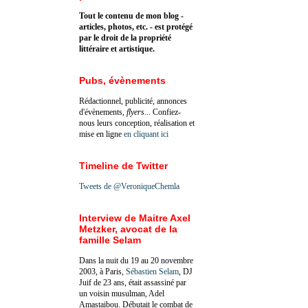
Tout le contenu de mon blog -
articles, photos, etc. - est protégé
par le droit de la propriété
littéraire et artistique.
Pubs, évènements
Rédactionnel, publicité, annonces
d'évènements,
flyers
... Confiez-
nous leurs conception, réalisation et
mise en ligne
en cliquant ici
Timeline de Twitter
Tweets de @VeroniqueChemla
Interview de Maitre Axel
Metzker, avocat de la
famille Selam
Dans la nuit du 19 au 20 novembre
2003, à Paris,
Sébastien Selam
, DJ
Juif de 23 ans, était assassiné par
un voisin musulman, Adel
Amastaibou. Débutait le combat de