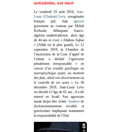
antisémite, est mort
Le vendredi 19 août 2016,
Jean-
Louis (Chalom) Levy
, sexagénaire
français juif, était
agressé
gravement au couteau par Mehdi
Kerkoub, délinquant franco-
algérien multirécidiviste, alors âgé
de 44 ans et
criant
« Allahou Aqbar
» (Allah est le plus grand). Le 12
septembre 2019, la Chambre de
l’instruction de la Cour d’appel de
Colmar a déclaré l’agresseur
pénalement irresponsable
«
en
raison d’un trouble psychique ou
neuropsychique ayant, au moment
des faits, aboli son discernement ou
le contrôle de ses actes
»
. Le 30
décembre 2019, Jean-Louis Levy
est décédé à l’âge de 65 ans ; il a été
enterré en Israël. Son agression
aurait du/pu être évitée.
Analyse
de
dysfonctionnements occultés et
gravissimes impliquant notamment
la responsabilité de l’Etat.