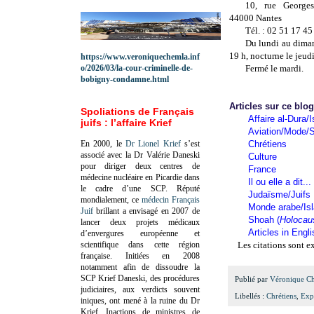
10, rue George
44000 Nantes
Tél. : 02 51 17 45
Du lundi au diman
19 h, nocturne le jeud
https://www.veroniquechemla.inf
o/2026/03/la-cour-criminelle-de-
Fermé le mardi.
bobigny-condamne.html
Articles sur ce blo
Spoliations de Français
Affaire al-Dura/I
juifs : l’affaire Krief
Aviation/Mode/S
En 2000, le
Dr Lionel Krief
s’est
Chrétiens
associé avec la Dr Valérie Daneski
Culture
pour diriger deux centres de
France
médecine nucléaire en Picardie dans
Il ou elle a dit...
le cadre d’une SCP.
Réputé
Judaïsme/Juifs
mondialement, ce
médecin Français
Monde arabe/Is
Juif
brillant a envisagé en 2007 de
Shoah (
Holocau
lancer deux projets médicaux
Articles in Engl
d’envergures européenne et
scientifique dans cette région
Les citations sont ex
française.
Initiées en 2008
notamment afin de dissoudre la
SCP Krief Daneski, des procédures
Publié par
Véronique C
judiciaires, aux verdicts souvent
Libellés :
Chrétiens
,
Exp
iniques, ont mené à la ruine du Dr
Krief.
Inactions de ministres de