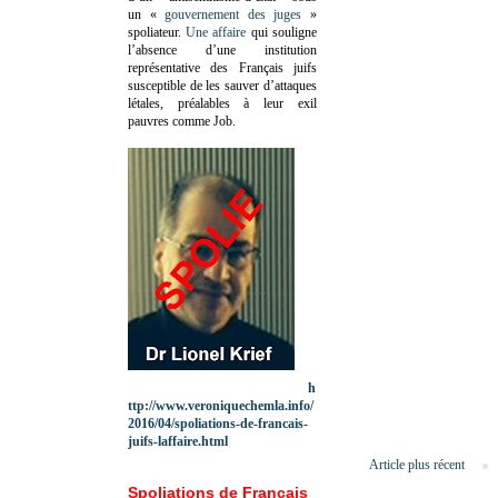
un «
gouvernement des juges
»
spoliateur.
Une affaire
qui souligne
l’absence d’une institution
représentative des Français juifs
susceptible de les sauver d’attaques
létales, préalables à leur exil
pauvres comme Job.
h
ttp://www.veroniquechemla.info/
2016/04/spoliations-de-francais-
juifs-laffaire.html
Article plus récent
Spoliations de Français