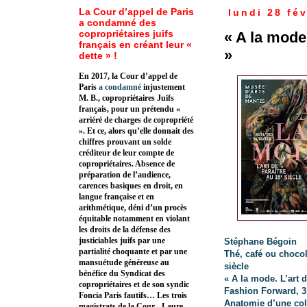
La Cour d’appel de Paris
lundi 28 fév
a condamné des
copropriétaires juifs
« A la mode.
français en créant leur «
»
dette » !
En 2017, la Cour d’appel de
Paris
a condamné
injustement
M. B., copropriétaires Juifs
français, pour un prétendu «
arriéré de charges de copropriété
». Et ce, alors qu’elle donnait des
chiffres prouvant un solde
créditeur de leur compte de
copropriétaires. Absence de
préparation de l’audience,
carences basiques en droit, en
langue française et en
arithmétique, déni d’un procès
équitable notamment en violant
les droits de la défense des
justiciables juifs par une
Stéphane Bégoin
partialité choquante et par une
Thé, café ou chocol
mansuétude généreuse au
siècle
bénéfice du Syndicat des
« A la mode. L’art d
copropriétaires et de son syndic
Fashion Forward, 3
Foncia Paris fautifs… Les trois
Anatomie d’une col
magistrats de la Cour - Laure