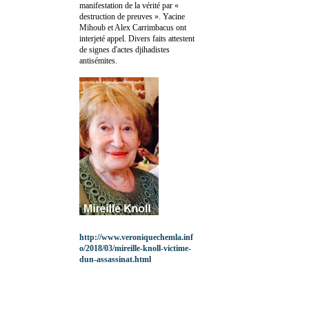
manifestation de la vérité par «
destruction de preuves ». Yacine
Mihoub et Alex Carrimbacus ont
interjeté appel. Divers faits attestent
de signes d'actes djihadistes
antisémites.
http://www.veroniquechemla.inf
o/2018/03/mireille-knoll-victime-
dun-assassinat.html