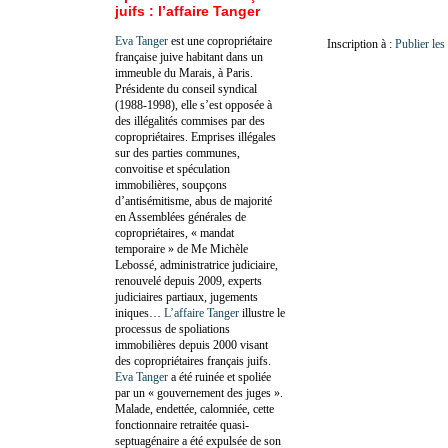
juifs : l’affaire Tanger
Eva Tanger
est une copropriétaire
Inscription à :
Publier le
française juive habitant dans un
immeuble du Marais, à Paris.
Présidente du conseil syndical
(1988-1998), elle s’est opposée à
des illégalités commises par des
copropriétaires. Emprises illégales
sur des parties communes,
convoitise et spéculation
immobilières, soupçons
d’antisémitisme, abus de majorité
en Assemblées générales de
copropriétaires, « mandat
temporaire » de Me Michèle
Lebossé, administratrice judiciaire,
renouvelé depuis 2009, experts
judiciaires partiaux, jugements
iniques…
L’affaire Tanger
illustre le
processus de spoliations
immobilières depuis 2000 visant
des copropriétaires français juifs.
Eva Tanger
a été ruinée et spoliée
par un « gouvernement des juges ».
Malade, endettée, calomniée, cette
fonctionnaire retraitée quasi-
septuagénaire a été expulsée de son