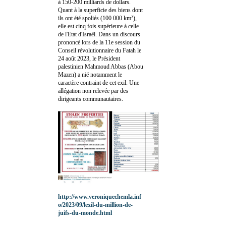
à 150-200 milliards de dollars.
Quant à la superficie des biens dont
ils ont été spoliés (100 000 km²),
elle est cinq fois supérieure à celle
de l'Etat d'Israël. Dans un discours
prononcé lors de la 11e session du
Conseil révolutionnaire du Fatah le
24 août 2023, le Président
palestinien Mahmoud Abbas (Abou
Mazen) a nié notamment le
caractère contraint de cet exil. Une
allégation non relevée par des
dirigeants communautaires.
http://www.veroniquechemla.inf
o/2023/09/lexil-du-million-de-
juifs-du-monde.html