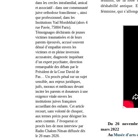
féminin, de la robe 
dans les cercles intrafamilial, amical
déshabillé antique. 
et associatif - dans une communauté
féminine, qui s’allong
juive orthodoxe francilienne -, ainsi
que professionnel, dans les
Institutions Yad Mordekhaï (alors 4
rue Pavée, 75004 Paris).
Témoignages déchirants de jeunes
victimes traumatisées et de leurs
parents éprouvés, accusé souvent
dénué d’empathie envers les
victimes et en pleine inversion
accusatoire, diagnostic inquiétant
d’un expert psychiatre, direction
remarquable des débats par le
Président de la Cour David de
Pas… Un procès pénal sur un sujet
sensible, aux enjeux juridiques,
juifs, moraux et médicaux devant
inciter les parents et donateurs à une
exigence vitale envers les
institutions juives françaises
accueillant des enfants. Cet article
recourt, sans volonté de choquer,
aux termes précis pour désigner les
actes commis. J’évoquerai ce
Du 26 novembr
procès lors de mon interview par
mars 2022
Radio Chalom Nitsan diffusée dès
Au
Musée d’arts 
le 26 mars 2026.