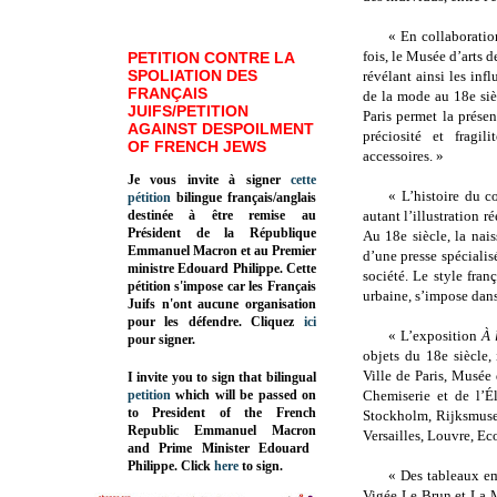
« En collaboratio
fois, le Musée d’arts d
PETITION CONTRE LA
SPOLIATION DES
révélant ainsi les inf
FRANÇAIS
de la mode au 18e siè
JUIFS/PETITION
Paris permet la présen
AGAINST DESPOILMENT
préciosité et fragi
OF FRENCH JEWS
accessoires. »
Je vous invite à signer
cette
« L’histoire du c
pétition
bilingue français/anglais
destinée à être remise au
autant l’illustration r
Président de la République
Au 18e siècle, la nai
Emmanuel Macron et au Premier
d’une presse spécialis
ministre Edouard Philippe. Cette
société. Le style franç
pétition s'impose car les Français
urbaine, s’impose dans
Juifs n'ont aucune organisation
pour les défendre. Cliquez
ici
« L’exposition
À 
pour signer.
objets du 18e siècle,
Ville de Paris, Musée
I invite you to sign that bilingual
petition
which will be passed on
Chemiserie et de l’É
to President of the French
Stockholm, Rijksmuse
Republic
Emmanuel Macron
Versailles, Louvre, Ec
and Prime Minister
Edouard
Philippe
.
Click
here
to sign.
« Des tableaux e
Vigée Le Brun et La 