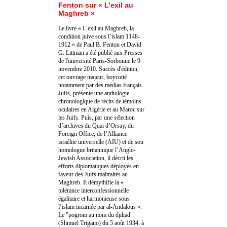
Fenton sur « L’exil au
Maghreb »
Le livre « L’exil au Maghreb, la
condition juive sous l’islam 1148-
1912 » de Paul B. Fenton et David
G. Littman a été publié aux Presses
de l'université Paris-Sorbonne le 9
novembre 2010. Succès d'édition,
cet ouvrage majeur, boycotté
notamment par des médias français
Juifs, présente une anthologie
chronologique de récits de témoins
oculaires en Algérie et au Maroc sur
les Juifs. Puis, par une sélection
d’archives du Quai d’Orsay, du
Foreign Office, de l’Alliance
israélite universelle (AIU) et de son
homologue britannique l’Anglo-
Jewish Association, il décrit les
efforts diplomatiques déployés en
faveur des Juifs maltraités au
Maghreb. Il démythifie la «
tolérance interconfessionnelle
égalitaire et harmonieuse sous
l’islam incarnée par al-Andalous ».
Le "pogrom au nom du djihad"
(Shmuel Trigano) du 5 août 1934, à