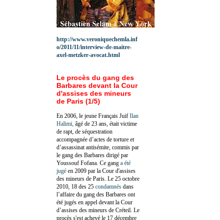
http://www.veroniquechemla.inf
o/2011/11/interview-de-maitre-
axel-metzker-avocat.html
Le procès du gang des
Barbares devant la Cour
d'assises des mineurs
de Paris (1/5)
En 2006, le jeune Français Juif
Ilan
Halimi,
âgé de 23 ans, était victime
de rapt, de séquestration
accompagnée d’actes de torture et
d’assassinat antisémite, commis par
le gang des Barbares dirigé par
Youssouf Fofana. Ce gang
a été
jugé
en 2009 par la Cour d'assises
des mineurs de Paris. Le 25 octobre
2010, 18 des 25
condamnés
dans
l’affaire du gang des Barbares ont
été jugés en appel devant la Cour
d’assises des mineurs de Créteil. Le
procès s'est achevé le 17 décembre