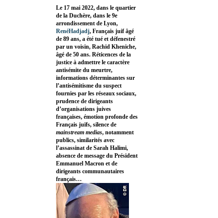
Le 17 mai 2022, dans le quartier
de la Duchère, dans le 9e
arrondissement de Lyon,
RenéHadjadj
, Français juif âgé
de 89 ans, a été tué et défenestré
par un voisin, Rachid Kheniche,
âgé de 50 ans. Réticences de la
justice à admettre le caractère
antisémite du meurtre,
informations déterminantes sur
l’antisémitisme du suspect
fournies par les réseaux sociaux,
prudence de dirigeants
d’organisations juives
françaises, émotion profonde des
Français juifs, silence de
mainstream medias
, notamment
publics, similarités avec
l’assassinat de Sarah Halimi,
absence de message du Président
Emmanuel Macron et de
dirigeants communautaires
français…