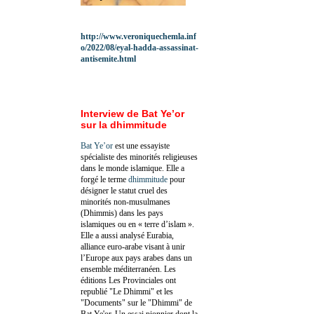
http://www.veroniquechemla.inf
o/2022/08/eyal-hadda-assassinat-
antisemite.html
Interview de Bat Ye’or
sur la dhimmitude
Bat Ye’or
est une essayiste
spécialiste des minorités religieuses
dans le monde islamique. Elle a
forgé le terme
dhimmitude
pour
désigner le statut cruel des
minorités non-musulmanes
(Dhimmis) dans les pays
islamiques ou en « terre d’islam ».
Elle a aussi analysé Eurabia,
alliance euro-arabe visant à unir
l’Europe aux pays arabes dans un
ensemble méditerranéen. Les
éditions Les Provinciales ont
republié "Le Dhimmi" et les
"Documents" sur le "Dhimmi" de
Bat Ye'or. Un essai pionnier dont la