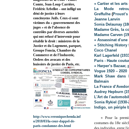
« Cartier et les art
Comte, Jean-Loup Carrière,
La Mode retro
Frédéric Arbellot – ont infligé un
déni de justice à leurs
Greffulhe
(
Proust’s
concitoyens Juifs. Ceux-ci sont
Jeanne Lanvin
victimes du « gouvernement des
Sonia Delaunay (18
juges » et de l’absence de
Madame Grès, la co
contrôles par diverses autorités
Madame Carven (19
qui ont refusé d’intervenir pour
« Assassinat d'une
rétablir le droit : ministres de la
« Stitching History
Justice et du Logement, parquet,
Coco Chanel
Groupe Foncia, Chambre du
Commerce et de l’Industrie,
Karl Lagerfeld
(1933
Ordres des avocats et des
Paris - Haute coutu
huissiers de justice de Paris, etc.
« Harper’s Bazaar,
Vogue 1920 – 2020
Mark Shaw dans l’
Balmain
La France d’Avedo
Audrey Hepburn (19
L'Art de l'automobi
Sonia Rykiel (1930-
Indigo, un périple 
http://www.veroniquechemla.inf
« Pour la premiè
o/2018/03/la-cour-dappel-de-
costumes du 18e siècl
paris-condamne-des.html
des individus, entre l'