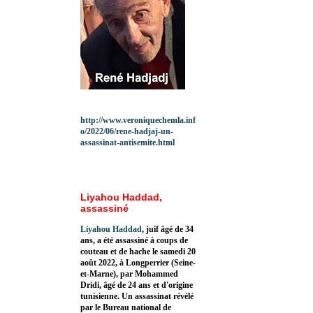
http://www.veroniquechemla.inf
o/2022/06/rene-hadjaj-un-
assassinat-antisemite.html
Liyahou Haddad,
assassiné
Liyahou Haddad
, juif âgé de 34
ans, a été assassiné à coups de
couteau et de hache le samedi 20
août 2022, à Longperrier (Seine-
et-Marne), par Mohammed
Dridi, âgé de 24 ans et d'origine
tunisienne. Un assassinat révélé
par le Bureau national de