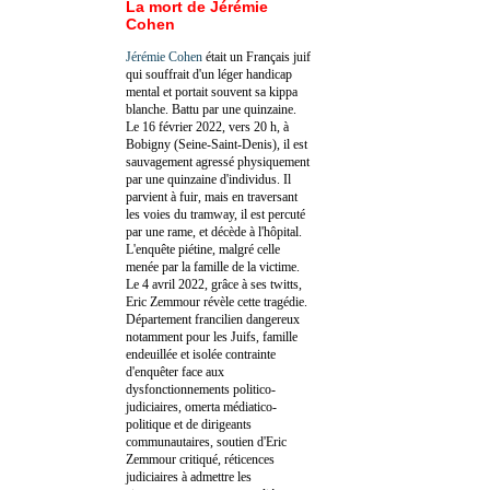
La mort de Jérémie
Cohen
Jérémie Cohen
était un Français juif
qui souffrait d'un léger handicap
mental et portait souvent sa kippa
blanche. Battu par une quinzaine.
Le 16 février 2022, vers 20 h, à
Bobigny (Seine-Saint-Denis), il est
sauvagement agressé physiquement
par une quinzaine d'individus. Il
parvient à fuir, mais en traversant
les voies du tramway, il est percuté
par une rame, et décède à l'hôpital.
L'enquête piétine, malgré celle
menée par la famille de la victime.
Le 4 avril 2022, grâce à ses twitts,
Eric Zemmour révèle cette tragédie.
Département francilien dangereux
notamment pour les Juifs, famille
endeuillée et isolée contrainte
d'enquêter face aux
dysfonctionnements politico-
judiciaires, omerta médiatico-
politique et de dirigeants
communautaires, soutien d'Eric
Zemmour critiqué, réticences
judiciaires à admettre les