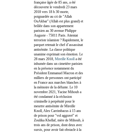
française âgée de 85 ans, a été
découverte le vendredi 23 mars
2018 vers 18 h 30 morte,
poignardée au cri de "Allah
OuAkbar" (Allah est plus grand) et
brûlée dans son appartement
parisien au 30 avenue Philippe
Auguste - 75011 Paris. Attentat
terroriste islamiste ? Rapidement, le
parquet retenait le chef d’assassinat
antisémite. La classe politique
unanime exprimait son émotion. Le
28 mars 2018,
Mireille Knoll
a été
inhumée dans un cimetière parisien
en la présence notamment du
Président Emmanuel Macron et des
milliers de personnes ont participé
en France aux marches blanches à
la mémoire de la défunte. Le 10
novembre 2021, Yacine Mihoub a
été condamné à la réclusion
criminelle à perpétuité pour le
meurtre antisémite de Mireille
Knoll, Alex Carrimbacus à 15 ans
de prison pour "vol aggravé" et
Zoulika Khellaf, mère de Mihoub, à
trois ans de prison, dont deux avec
sursis, pour avoir fait obstacle à la