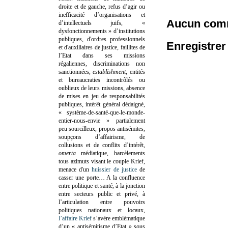
droite et de gauche, refus d’agir ou
inefficacité d’organisations et
Aucun comm
d’intellectuels juifs, «
dysfonctionnements » d’institutions
publiques, d'ordres professionnels
Enregistre
et d'auxiliaires de justice, faillites de
l’Etat dans ses missions
régaliennes, discriminations non
sanctionnées,
establishment
, entités
et bureaucraties incontrôlés ou
oublieux de leurs missions, absence
de mises en jeu de responsabilités
publiques, intérêt général dédaigné,
« système-de-santé-que-le-monde-
entier-nous-envie » partialement
peu sourcilleux, propos antisémites,
soupçons d’affairisme, de
collusions et de conflits d’intérêt,
omerta
médiatique, harcèlements
tous azimuts visant le couple Krief,
menace d'un
huissier de justice
de
casser une porte…
A la confluence
entre politique et santé, à la jonction
entre secteurs public et privé, à
l’articulation entre pouvoirs
politiques nationaux et locaux,
l’affaire Krief
s’avère emblématique
d’un « antisémitisme d’Etat » sous