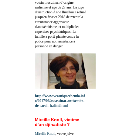
voisin musulman d’origine
malienne et âgé de 27 ans. La juge
d'instruction Anne Ihuellou a refusé
jusqu'en février 2018 de retenir la
circonstance aggravante
d'antisémitisme, et multiplie les
expertises psychiatriques. La
famille a porté plainte contre la
police pour non assistance à
personne en danger.
http://www.veroniquechemla.inf
o/2017/06/assassinat-antisemite-
de-sarah-halimi.html
Mireille Knoll, victime
d'un djihadiste ?
Mireille Knoll
, veuve juive