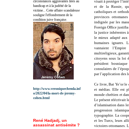
circonstances aggravantes liées au
visait à protéger l’in
handicap et à la judéité de la
et de la Russie, qui
victime... Cette affaire scandaleuse
catholiques et orthod
souligne l'effondrement de la
provinces ottomanes
condition juive française.
indignée par les mass
Foreign Office justifia
la justice inhérentes 
le mieux adapté aux 
humaines ignares. L
vantaient l’Empire
multireligieux, garanti
citoyens sous la loi
président bosniaque
consulaires de l’époq
par l’application des 
Ce livre, Bat Ye’or le
http://www.veroniquechemla.inf
et médias. Elle est p
o/2022/04/la-mort-de-jeremy-
monde chrétien et dans
cohen.html
Le présent réécrivait l
d’islamisation dans les
progression islamiq
typographie. La coopé
René Hadjadj, un
et les Turcs, leurs al
assassinat antisémite ?
victoires ottomanes. L