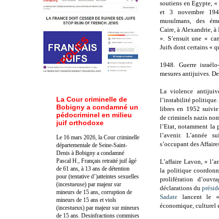
soutiens en Egypte, « 
et 3 novembre 1945
musulmans, des émeu
Caire, à Alexandrie, à
». S’ensuit une « ca
Juifs dont certains « q
1948. Guerre israélo
mesures antijuives. De
La violence antijuiv
La Cour criminelle de
l’instabilité politique
Bobigny a condamné un
libres en 1952 suivie
pédocriminel en milieu
de criminels nazis no
juif orthodoxe
l’Etat, notamment la p
l’avenir. L’année su
Le 16 mars 2026, la Cour criminelle
s’occupant des Affaires
départementale de Seine-Saint-
Denis à Bobigny a condamné
Pascal H., Français retraité juif âgé
L’affaire Lavon, « l’a
de 61 ans, à 13 ans de détention
la politique coordonné
pour (tentative d’)atteintes sexuelles
prolifération d’ouvr
(incestueuse) par majeur sur
déclarations du
présid
mineurs de 15 ans, corruption de
Sadate
lancent le « 
mineurs de 15 ans et viols
économique, culturel e
(incestueux) par majeur sur mineurs
de 15 ans. Des
infractions commises