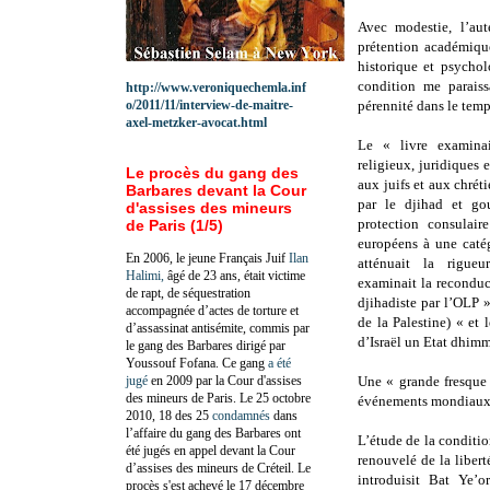
Avec modestie, l’au
prétention académique
historique et psycho
condition me paraiss
http://www.veroniquechemla.inf
o/2011/11/interview-de-maitre-
pérennité dans le temp
axel-metzker-avocat.html
Le « livre examinai
religieux, juridiques
Le procès du gang des
aux juifs et aux chrét
Barbares devant la Cour
par le djihad et go
d'assises des mineurs
protection consulaire
de Paris (1/5)
européens à une catég
En 2006, le jeune Français Juif
Ilan
atténuait la rigue
Halimi,
âgé de 23 ans, était victime
examinait la reconduc
de rapt, de séquestration
djihadiste par l’OLP »
accompagnée d’actes de torture et
de la Palestine) « et 
d’assassinat antisémite, commis par
d’Israël un Etat dhimm
le gang des Barbares dirigé par
Youssouf Fofana. Ce gang
a été
jugé
en 2009 par la Cour d'assises
Une « grande fresque 
des mineurs de Paris. Le 25 octobre
événements mondiaux ac
2010, 18 des 25
condamnés
dans
l’affaire du gang des Barbares ont
L’étude de la conditi
été jugés en appel devant la Cour
renouvelé de la libert
d’assises des mineurs de Créteil. Le
introduisit Bat Ye’
procès s'est achevé le 17 décembre