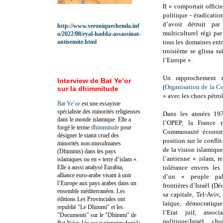
Il « comportait offici
politique - éradication
d’avoir détruit pa
http://www.veroniquechemla.inf
multiculturel régi pa
o/2022/08/eyal-hadda-assassinat-
antisemite.html
tous les domaines entr
troisième se glissa s
l’Europe ».
Un rapprochement r
Interview de Bat Ye’or
(
Organisation de la C
sur la dhimmitude
» avec les chocs pétroli
Bat Ye’or
est une essayiste
spécialiste des minorités religieuses
Dans les années 19
dans le monde islamique. Elle a
l’OPEP, la France r
forgé le terme
dhimmitude
pour
Communauté économi
désigner le statut cruel des
position sur le confli
minorités non-musulmanes
de la vision islamique
(Dhimmis) dans les pays
l’antienne « islam, r
islamiques ou en « terre d’islam ».
Elle a aussi analysé Eurabia,
tolérance envers les
alliance euro-arabe visant à unir
d’un « peuple pale
l’Europe aux pays arabes dans un
frontières d’Israël (Dé
ensemble méditerranéen. Les
sa capitale, Tel-Aviv,
éditions Les Provinciales ont
laïque, démocratique
republié "Le Dhimmi" et les
l’Etat juif, associa
"Documents" sur le "Dhimmi" de
politique/Israël, 
Bat Ye'or. Un essai pionnier dont la