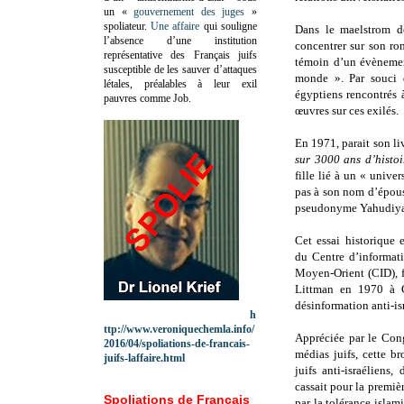
un «
gouvernement des juges
»
spoliateur.
Une affaire
qui souligne
Dans le maelstrom de
l’absence d’une institution
concentrer sur son ro
représentative des Français juifs
témoin d’un évènemen
susceptible de les sauver d’attaques
monde ». Par souci d
létales, préalables à leur exil
égyptiens rencontrés 
pauvres comme Job.
œuvres sur ces exilés.
En 1971, parait son l
sur 3000 ans d’histoi
fille lié à un « unive
pas à son nom d’épous
pseudonyme Yahudiya 
Cet essai historique e
du Centre d’informat
Moyen-Orient (CID), 
Littman en 1970 à G
désinformation anti-is
h
ttp://www.veroniquechemla.info/
Appréciée par le Con
2016/04/spoliations-de-francais-
médias juifs, cette b
juifs-laffaire.html
juifs anti-israéliens
cassait pour la premi
Spoliations de Français
par la tolérance islam