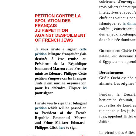
cohérente, d’envergur
trois piliers thémati
interactives et avec l’
PETITION CONTRE LA
chrétiens vaincus par
SPOLIATION DES
islamique, et
la dhim
FRANÇAIS
califat -, constituant 
JUIFS/PETITION
des enjeux contempor
AGAINST DESPOILMENT
doxa biaisée dominant
OF FRENCH JEWS
Je vous invite à signer
cette
Ou comment Gisèle Or
pétition
bilingue français/anglais
natale, est devenue 
destinée à être remise au
d’Egypte » – un pseud
Président de la République
Emmanuel Macron et au Premier
Déracinement
ministre Edouard Philippe. Cette
Gisèle Orebi est née 
pétition s'impose car les Français
Juifs n'ont aucune organisation
aimante. Les origines ?
pour les défendre. Cliquez
ici
pour signer.
Pendant la Deuxiè
benjamine écoutait, 
I invite you to sign that bilingual
nouvelles de Londres
petition
which will be passed on
tuaient tous les juif
to President of the French
rues, appelant Hitler 
Republic
Emmanuel Macron
Juifs ».
and Prime Minister
Edouard
Philippe
.
Click
here
to sign.
La victoire des Alliés