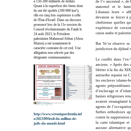
à 150-200 milliards de dollars.
de l’« ancestral », de 
Quant à la superficie des biens dont
maternel et le fami
ils ont été spoliés (100 000 km²),
Libanais leurs « aff
elle est cinq fois supérieure à celle
devaient se forcer à 
de l'Etat d'Israël. Dans un discours
chrétienne quelles qu
prononcé lors de la 11e session du
expérience de coexis
Conseil révolutionnaire du Fatah le
cause arabe et palesti
24 août 2023, le Président
palestinien Mahmoud Abbas (Abou
Mazen) a nié notamment le
Bat Ye’or observe se
caractère contraint de cet exil. Une
juridiction du djihad »
allégation non relevée par des
dirigeants communautaires.
Le conflit dans l’ex-
anciens. « Après des 
libérer à la fin du XI
antiserbe reparut en C
les enclaves islamo-b
agents prépondérant
d’esclavage et d’isla
haines religieuses ren
avaient ensanglanté l
agents de l’occupatio
Serbes orthodoxes ap
http://www.veroniquechemla.inf
contre la suppression 
o/2023/09/lexil-du-million-de-
la carte islamique et
juifs-du-monde.html
aucune alternative qu