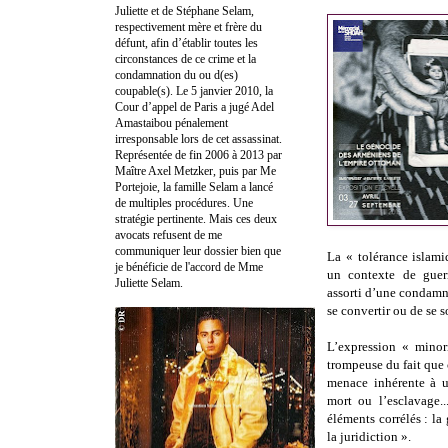
Juliette et de Stéphane Selam,
respectivement mère et frère du
défunt, afin d’établir toutes les
circonstances de ce crime et la
condamnation du ou d(es)
coupable(s). Le 5 janvier 2010, la
Cour d’appel de Paris a jugé Adel
Amastaibou pénalement
irresponsable lors de cet assassinat.
Représentée de fin 2006 à 2013 par
Maître Axel Metzker, puis par Me
Portejoie, la famille Selam a lancé
de multiples procédures. Une
stratégie pertinente. Mais ces deux
avocats refusent de me
communiquer leur dossier bien que
La « tolérance islami
je bénéficie de l'accord de Mme
un contexte de guerre
Juliette Selam.
assorti d’une condamna
se convertir ou de se 
L’expression « minori
trompeuse du fait que 
menace inhérente à u
mort ou l’esclavage..
éléments corrélés : la 
la juridiction ».