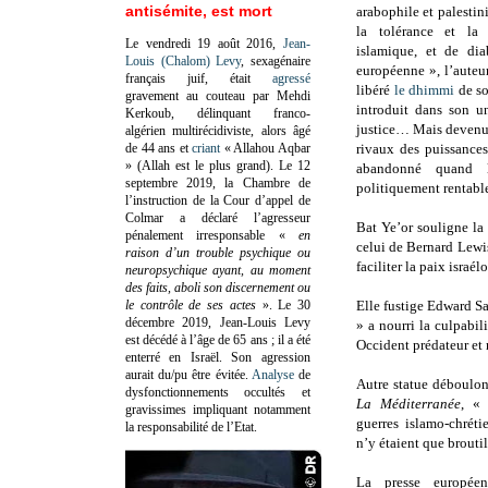
antisémite, est mort
arabophile et palestini
la tolérance et la 
Le vendredi 19 août 2016,
Jean-
islamique, et de dia
Louis (Chalom) Levy
, sexagénaire
européenne », l’auteu
français juif, était
agressé
libéré
le dhimmi
de so
gravement au couteau par Mehdi
introduit dans son u
Kerkoub, délinquant franco-
justice… Mais devenu à
algérien multirécidiviste, alors âgé
de 44 ans et
criant
« Allahou Aqbar
rivaux des puissances
» (Allah est le plus grand). Le 12
abandonné quand l
septembre 2019, la Chambre de
politiquement rentable
l’instruction de la Cour d’appel de
Colmar a déclaré l’agresseur
Bat Ye’or souligne la 
pénalement irresponsable
«
en
celui de Bernard Lewi
raison d’un trouble psychique ou
faciliter la paix israél
neuropsychique ayant, au moment
des faits, aboli son discernement ou
le contrôle de ses actes
»
. Le 30
Elle fustige Edward S
décembre 2019, Jean-Louis Levy
» a nourri la culpabi
est décédé à l’âge de 65 ans ; il a été
Occident prédateur et r
enterré en Israël. Son agression
aurait du/pu être évitée.
Analyse
de
Autre statue déboulon
dysfonctionnements occultés et
La Méditerranée
, « 
gravissimes impliquant notamment
guerres islamo-chrét
la responsabilité de l’Etat.
n’y étaient que broutil
La presse européen