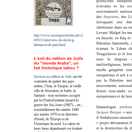
politiciens europée
écrivains et les ec
souverainetés nation
des
Assyriens
, des Li
invoquant une frate
chrétienne dans un em
Levant. Malgré les ma
http://www.veroniquechemla.info/2
en Assyrie, en Iraq et
010/11/interview-de-david-g-
Palestine fraternelle,
littman-et-de-paul.html
écrasait le Liban ch
Yougoslavie et le bo
L'exil du million de Juifs
sous le drapeau d
du "monde Arabe", un
multireligieuse, héri
fait historique tabou ?
mythe gangrène toute
européenne et sert à c
Environ un million de Juifs
ont été
par la Palestine mul
contraints de quitter des pays
mouvements nationali
arabes, l’Iran, la Turquie, la vieille
ville de Jérusalem, la Judée, la
fusion euro-arabe co
Samarie - trois territoires occupés
européennes et de leur
par la (Trans)Jordanie jusqu'à la
guerre des Six-Jours (1967) -, etc.,
Islamologue
profess
essentiellement des années 1940
Jacques Berque
« souh
aux années 1970 et en direction
d’Andalousies musulma
d'Israël, de l'Europe et de
« projet dévastateur 
l'Amérique du nord. La valeur de
et la destruction du dr
leurs biens abandonnés est évaluée