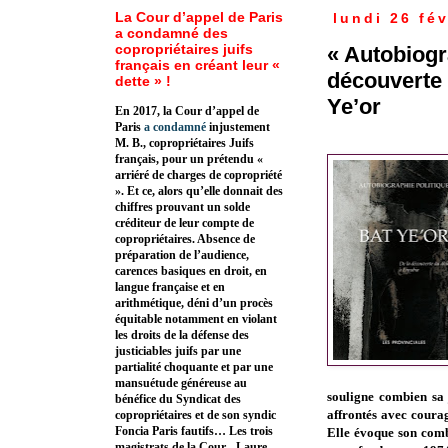
La Cour d’appel de Paris
lundi 26 fév
a condamné des
copropriétaires juifs
« Autobiogr
français en créant leur «
découverte 
dette » !
Ye’or
En 2017, la Cour d’appel de
Paris
a condamné
injustement
M. B., copropriétaires Juifs
français, pour un prétendu «
arriéré de charges de copropriété
». Et ce, alors qu’elle donnait des
chiffres prouvant un solde
créditeur de leur compte de
copropriétaires. Absence de
préparation de l’audience,
carences basiques en droit, en
langue française et en
arithmétique, déni d’un procès
équitable notamment en violant
les droits de la défense des
justiciables juifs par une
partialité choquante et par une
mansuétude généreuse au
souligne combien sa j
bénéfice du Syndicat des
affrontés avec courag
copropriétaires et de son syndic
Foncia Paris fautifs… Les trois
Elle évoque son comba
magistrats de la Cour - Laure