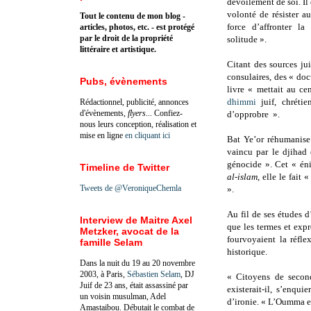
dévoilement de soi. Il 
volonté de résister 
Tout le contenu de mon blog -
force d’affronter la 
articles, photos, etc. - est protégé
par le droit de la propriété
solitude ».
littéraire et artistique.
Citant des sources ju
consulaires, des « do
Pubs, évènements
livre « mettait au cen
dhimmi
juif, chrétie
Rédactionnel, publicité, annonces
d'évènements,
flyers
... Confiez-
d’opprobre ».
nous leurs conception, réalisation et
mise en ligne
en cliquant ici
Bat Ye’or réhumanis
vaincu par le djihad 
génocide ». Cet « é
Timeline de Twitter
al-islam
, elle le fait 
Tweets de @VeroniqueChemla
».
Au fil de ses études d
Interview de Maitre Axel
que les termes et exp
Metzker, avocat de la
fourvoyaient la réfle
famille Selam
historique.
Dans la nuit du 19 au 20 novembre
2003, à Paris,
Sébastien Selam
, DJ
« Citoyens de seco
Juif de 23 ans, était assassiné par
existerait-il, s’enqu
un voisin musulman, Adel
d’ironie. « L’Oumma ex
Amastaibou. Débutait le combat de