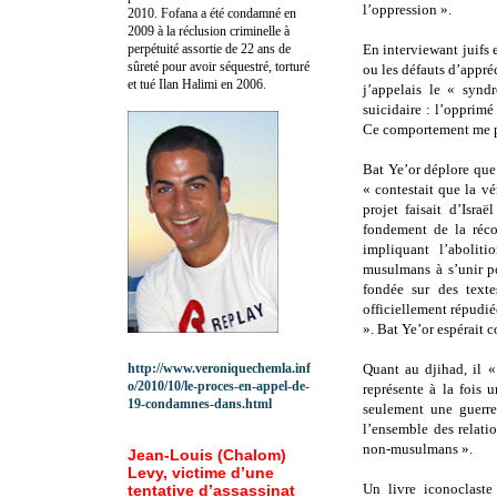
l’oppression ».
2010.
Fofana a été c
ondamné en
2009 à la réclusion criminelle à
perpétuité assortie de 22 ans de
En interviewant juifs 
sûreté pour avoir séquestré, torturé
ou les défauts d’appréc
et tué Ilan Halimi en 2006.
j’appelais le « syn
suicidaire : l’opprimé
Ce comportement me par
Bat Ye’or déplore que «
« contestait que la vé
projet faisait d’Isra
fondement de la réco
impliquant l’aboliti
musulmans à s’unir p
fondée sur des texte
officiellement répudié
». Bat Ye’or espérait c
http://www.veroniquechemla.inf
Quant au djihad, il «
o/2010/10/le-proces-en-appel-de-
représente à la fois 
19-condamnes-dans.html
seulement une guerre
l’ensemble des relat
non-musulmans ».
Jean-Louis (Chalom)
Levy, victime d’une
Un livre iconoclast
tentative d’assassinat