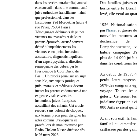
Des familles juives en
dans les cercles intrafamilial, amical
et associatif - dans une communauté
hésite entre le Brési
juive orthodoxe francilienne -, ainsi
levé, elle vend au qua
que professionnel, dans les
Institutions Yad Mordekhaï (alors 4
1956. Nationalisatio
rue Pavée, 75004 Paris).
par
Nasser
et guerre d
Témoignages déchirants de jeunes
nouvelles mesures an
victimes traumatisées et de leurs
déchéance de n
parents éprouvés, accusé souvent
l’emprisonnement, 
dénué d’empathie envers les
victimes et en pleine inversion
habile campagne d’i
accusatoire, diagnostic inquiétant
plus de 14 000 juifs 
d’un expert psychiatre, direction
dans les conditions les
remarquable des débats par le
Président de la Cour David de
Au début de 1957, 4 
Pas… Un procès pénal sur un sujet
perdu leurs moyens 
sensible, aux enjeux juridiques,
50% des émigrants égy
juifs, moraux et médicaux devant
voyage. Toutes les œ
inciter les parents et donateurs à une
exigence vitale envers les
gelés… Ce seront les 
institutions juives françaises
judaïsme égyptien avi
accueillant des enfants. Cet article
000 Juifs avaient quitt
recourt, sans volonté de choquer,
aux termes précis pour désigner les
Avant son exil, la fam
actes commis. J’évoquerai ce
familial au cimetière
procès lors de mon interview par
caillassée par des gam
Radio Chalom Nitsan diffusée dès
le 26 mars 2026.