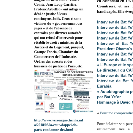
en cofondant en 19
Comte, Jean-Loup Carrière,
Countries), et ses
Frédéric Arbellot – ont infligé un
handicapés. Elle évoq
déni de justice à leurs
concitoyens Juifs. Ceux-ci sont
Interview de Bat Ye
victimes du « gouvernement des
Interview de Bat Ye’
juges » et de l’absence de
Interview de Bat Ye’
contrôles par diverses autorités
qui ont refusé d’intervenir pour
Interview de Bat Ye'
rétablir le droit : ministres de la
Interview of Bat Y
Justice et du Logement, parquet,
President Obama's
Groupe Foncia, Chambre du
Interview de Bat Ye'
Commerce et de l’Industrie,
Interview de Bat Ye'
Ordres des avocats et des
« L’Europe et le spe
huissiers de justice de Paris, etc.
Le directeur du CAP
Interview de Bat Ye'
Interview de Bat 
Eurabia
« Autobiographie p
par Bat Ye’or
Hommage à David G.
«
Pour me comprendre
http://www.veroniquechemla.inf
Pour éclairer son par
o/2018/03/la-cour-dappel-de-
intimement liée à 
paris-condamne-des.html