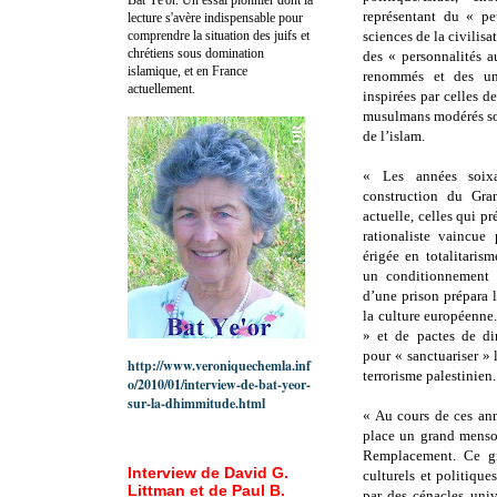
représentant du « peu
lecture s'avère indispensable pour
comprendre la situation des juifs et
sciences de la civilis
chrétiens sous domination
des « personnalités a
islamique, et en France
renommés et des uni
actuellement.
inspirées par celles d
musulmans modérés sout
de l’islam.
« Les années soixa
construction du Gra
actuelle, celles qui pr
rationaliste vaincue 
érigée en totalitaris
un conditionnement 
d’une prison prépara l
la culture européenne
» et de pactes de di
pour « sanctuariser » l
http://www.veroniquechemla.inf
terrorisme palestinien.
o/2010/01/interview-de-bat-yeor-
sur-la-dhimmitude.html
« Au cours de ces ann
place un grand menson
Remplacement. Ce gr
Interview de David G.
culturels et politique
Littman et de Paul B.
par des cénacles univ