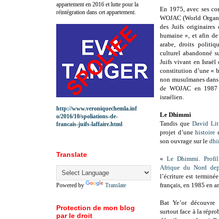
appartement en 2016 et lutte pour la
En 1975, avec ses cor
réintégration dans cet appartement.
WOJAC (World Organiz
des Juifs originaires
humaine », et afin de
arabe, droits politi
culturel abandonné s
Juifs vivant en Israël
constitution d’une « b
non musulmanes dans l
de WOJAC en 1987 qui
israélien.
http://www.veroniquechemla.inf
Le Dhimmi
o/2016/10/spoliations-de-
Tandis que
David Li
francais-juifs-laffaire.html
projet d’une
histoire
son ouvrage sur le
dh
Translate
«
Le Dhimmi. Profil
Afrique du Nord dep
l’écriture est termin
français, en 1985 en a
Powered by
Translate
Bat Ye’or découvre «
Protection de mon blog
surtout face à la répro
par le droit