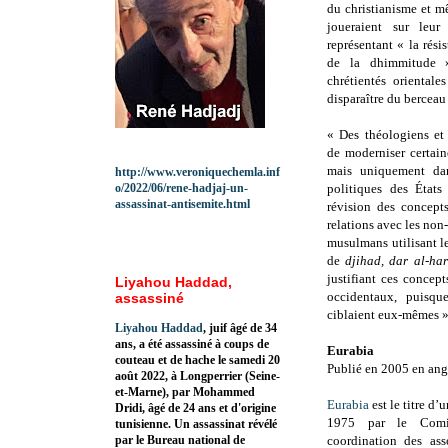
du christianisme et m
joueraient sur leur
représentant « la rési
de la dhimmitude »
chrétientés orientale
disparaître du berceau 
« Des théologiens et 
de moderniser certain
mais uniquement dan
http://www.veroniquechemla.inf
o/2022/06/rene-hadjaj-un-
politiques des État
assassinat-antisemite.html
révision des concept
relations avec les non
musulmans utilisant l
de
djihad, dar al-har
justifiant ces concept
Liyahou Haddad,
occidentaux, puisque
assassiné
ciblaient eux-mêmes »
Liyahou Haddad
, juif âgé de 34
ans, a été assassiné à coups de
Eurabia
couteau et de hache le samedi 20
Publié en 2005 en ang
août 2022, à Longperrier (Seine-
et-Marne), par Mohammed
Eurabia
est le titre d’
Dridi, âgé de 24 ans et d'origine
1975 par le Comi
tunisienne. Un assassinat révélé
par le Bureau national de
coordination des ass