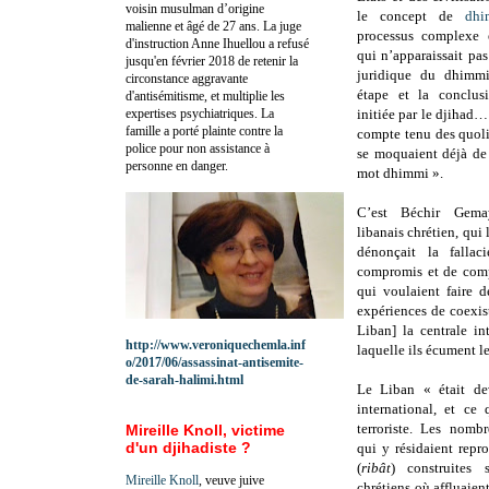
voisin musulman d’origine
le concept de
dhi
malienne et âgé de 27 ans. La juge
processus complexe 
d'instruction Anne Ihuellou a refusé
qui n’apparaissait pas
jusqu'en février 2018 de retenir la
juridique du dhimmi,
circonstance aggravante
étape et la conclusi
d'antisémitisme, et multiplie les
expertises psychiatriques. La
initiée par le djihad… 
famille a porté plainte contre la
compte tenu des quoli
police pour non assistance à
se moquaient déjà de 
personne en danger.
mot dhimmi ».
C’est Béchir Gemay
libanais chrétien, qui
dénonçait la fallaci
compromis et de compr
qui voulaient faire 
expériences de coexis
Liban] la centrale in
http://www.veroniquechemla.inf
laquelle ils écument l
o/2017/06/assassinat-antisemite-
de-sarah-halimi.html
Le Liban « était de
international, et ce
terroriste. Les nombr
Mireille Knoll, victime
d'un djihadiste ?
qui y résidaient repro
(
ribât
) construites 
Mireille Knoll
, veuve juive
chrétiens où affluaien