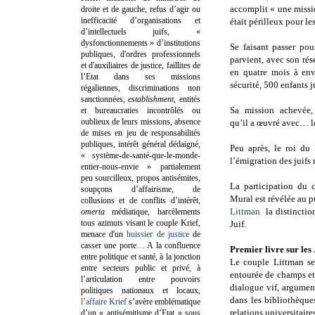
accomplit « une missi
droite et de gauche, refus d’agir ou
inefficacité d’organisations et
était périlleux pour le
d’intellectuels juifs, «
dysfonctionnements » d’institutions
Se faisant passer pou
publiques, d'ordres professionnels
parvient, avec son rés
et d'auxiliaires de justice, faillites de
en quatre mois à env
l’Etat dans ses missions
sécurité, 500 enfants ju
régaliennes, discriminations non
sanctionnées,
establishment
, entités
Sa mission achevée,
et bureaucraties incontrôlés ou
oublieux de leurs missions, absence
qu’il a œuvré avec… 
de mises en jeu de responsabilités
publiques, intérêt général dédaigné,
Peu après, le roi du 
« système-de-santé-que-le-monde-
l’émigration des juifs
entier-nous-envie » partialement
peu sourcilleux, propos antisémites,
La participation du 
soupçons d’affairisme, de
Mural est révélée au p
collusions et de conflits d’intérêt,
Littman
la distinctio
omerta
médiatique, harcèlements
tous azimuts visant le couple Krief,
Juif.
menace d'un
huissier de justice
de
casser une porte…
A la confluence
Premier livre sur les
entre politique et santé, à la jonction
Le couple Littman se
entre secteurs public et privé, à
entourée de champs et 
l’articulation entre pouvoirs
dialogue vif, argumen
politiques nationaux et locaux,
dans les bibliothèque
l’affaire Krief
s’avère emblématique
relations universitaires
d’un « antisémitisme d’Etat » sous