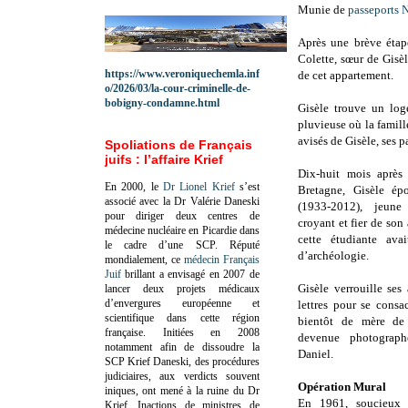
Munie de
passeports 
Après une brève étap
Colette, sœur de Gisèle
https://www.veroniquechemla.inf
de cet appartement.
o/2026/03/la-cour-criminelle-de-
bobigny-condamne.html
Gisèle trouve un log
pluvieuse où la famille
avisés de Gisèle, ses
Spoliations de Français
juifs : l’affaire Krief
Dix-huit mois après
En 2000, le
Dr Lionel Krief
s’est
Bretagne, Gisèle é
associé avec la Dr Valérie Daneski
(1933-2012), jeun
pour diriger deux centres de
croyant et fier de son
médecine nucléaire en Picardie dans
cette étudiante avai
le cadre d’une SCP.
Réputé
d’archéologie.
mondialement, ce
médecin Français
Juif
brillant a envisagé en 2007 de
Gisèle verrouille ses
lancer deux projets médicaux
d’envergures européenne et
lettres pour se consa
scientifique dans cette région
bientôt de mère de 
française.
Initiées en 2008
devenue photograph
notamment afin de dissoudre la
Daniel.
SCP Krief Daneski, des procédures
judiciaires, aux verdicts souvent
Opération Mural
iniques, ont mené à la ruine du Dr
En 1961, soucieux d
Krief.
Inactions de ministres de