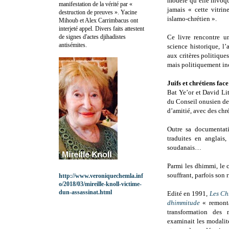
modèle qu’elle invoqu
manifestation de la vérité par «
jamais « cette vitrin
destruction de preuves ». Yacine
islamo-chrétien ».
Mihoub et Alex Carrimbacus ont
interjeté appel. Divers faits attestent
de signes d'actes djihadistes
Ce livre rencontre u
antisémites.
science historique, l
aux critères politiques
mais politiquement inco
Juifs et chrétiens fac
Bat Ye’or et David Li
du Conseil onusien de
d’amitié, avec des chr
Outre sa documentati
traduites en anglais,
soudanais…
Parmi les dhimmi, le c
souffrant, parfois son r
http://www.veroniquechemla.inf
o/2018/03/mireille-knoll-victime-
dun-assassinat.html
Edité en 1991,
Les Chr
dhimmitude
« remonta
transformation des 
examinait les modalit