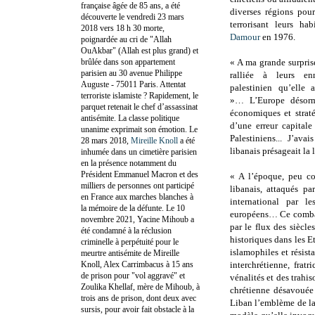
française âgée de 85 ans, a été
diverses régions pou
découverte le vendredi 23 mars
terrorisant leurs ha
2018 vers 18 h 30 morte,
Damour
en 1976.
poignardée au cri de "Allah
OuAkbar" (Allah est plus grand) et
brûlée dans son appartement
« A ma grande surprise
parisien au 30 avenue Philippe
ralliée à leurs en
Auguste - 75011 Paris. Attentat
palestinien qu’elle a
terroriste islamiste ? Rapidement, le
»… L’Europe désormai
parquet retenait le chef d’assassinat
économiques et straté
antisémite. La classe politique
d’une erreur capitale
unanime exprimait son émotion. Le
Palestiniens... J’av
28 mars 2018,
Mireille Knoll
a été
libanais présageait la 
inhumée dans un cimetière parisien
en la présence notamment du
Président Emmanuel Macron et des
« A l’époque, peu co
milliers de personnes ont participé
libanais, attaqués pa
en France aux marches blanches à
international par le
la mémoire de la défunte. Le 10
européens… Ce combat 
novembre 2021, Yacine Mihoub a
par le flux des siècles
été condamné à la réclusion
historiques dans les Et
criminelle à perpétuité pour le
islamophiles et résist
meurtre antisémite de Mireille
Knoll, Alex Carrimbacus à 15 ans
interchrétienne, frat
de prison pour "vol aggravé" et
vénalités et des trahi
Zoulika Khellaf, mère de Mihoub, à
chrétienne désavouée 
trois ans de prison, dont deux avec
Liban l’emblème de la
sursis, pour avoir fait obstacle à la