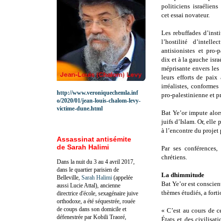
politiciens israélien
cet essai novateur.
Les rebuffades d’inst
l’hostilité d’intel
antisionistes et pro-
dix et à la gauche isra
méprisante envers les 
leurs efforts de paix
irréalistes, conforme
http://www.veroniquechemla.inf
pro-palestinienne et p
o/2020/01/jean-louis-chalom-levy-
victime-dune.html
Bat Ye’or impute alor
juifs d’Islam. Or, elle
à l’encontre du projet
Assassinat antisémite
de Sarah Halimi
Par ses conférences,
chrétiens.
Dans la nuit du 3 au 4 avril 2017,
dans le quartier parisien de
La dhimmitude
Belleville,
Sarah Halimi
(appelée
Bat Ye’or est conscien
aussi Lucie Attal), ancienne
thèmes étudiés, a forti
directrice d'école, sexagénaire juive
orthodoxe, a été séquestrée, rouée
de coups dans son domicile et
« C’est au cours de ce
défenestrée par Kobili Traoré,
États et des civilisat