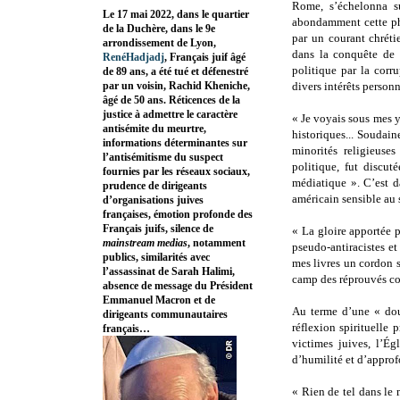
Rome, s’échelonna su
Le 17 mai 2022, dans le quartier
abondamment cette ph
de la Duchère, dans le 9e
par un courant chréti
arrondissement de Lyon,
dans la conquête de l
RenéHadjadj
, Français juif âgé
politique par la corru
de 89 ans, a été tué et défenestré
par un voisin, Rachid Kheniche,
divers intérêts personn
âgé de 50 ans. Réticences de la
justice à admettre le caractère
« Je voyais sous mes ye
antisémite du meurtre,
historiques... Soudain
informations déterminantes sur
minorités religieus
l’antisémitisme du suspect
politique, fut discut
fournies par les réseaux sociaux,
médiatique ». C’est 
prudence de dirigeants
américain sensible au 
d’organisations juives
françaises, émotion profonde des
Français juifs, silence de
« La gloire apportée 
mainstream medias
, notamment
pseudo-antiracistes e
publics, similarités avec
mes livres un cordon s
l’assassinat de Sarah Halimi,
camp des réprouvés co
absence de message du Président
Emmanuel Macron et de
Au terme d’une « doul
dirigeants communautaires
réflexion spirituelle 
français…
victimes juives, l’É
d’humilité et d’approf
« Rien de tel dans le