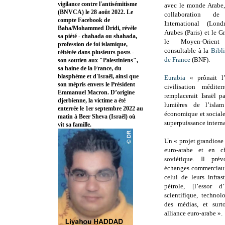
vigilance contre l'antisémitisme
avec le monde Arabe, 
(BNVCA) le 28 août 2022. Le
collaboration d
compte Facebook de
International (Lond
Baha/Mohammed Dridi, révèle
Arabes (Paris) et le 
sa piété - chahada ou shahada,
le Moyen-Orient
profession de foi islamique,
consultable à la
Bibl
réitérée dans plusieurs posts -
de France
(BNF).
son soutien aux "Palestiniens",
sa haine de la France, du
blasphème et d'Israël, ainsi que
Eurabia
« prônait l
son mépris envers le Président
civilisation médite
Emmanuel Macron. D’origine
remplacerait Israël p
djerbienne, la victime a été
lumières de l’islam
enterrée le 1er septembre 2022 au
économique et sociale
matin à Beer Sheva (Israël) où
superpuissance interna
vit sa famille.
Un « projet grandiose 
euro-arabe et en c
soviétique. Il pré
échanges commerciaux 
celui de leurs infras
pétrole, [l’essor d
scientifique, technolo
des médias, et sur
alliance euro-arabe ».