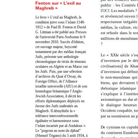
Fenton sur « L’exil au
public : les Comités 
Maghreb »
l'
OCI
. Les modalités 
et révérenciel envers 
Le livre « L’exil au Maghreb, la
respectueuse inégalée
condition juive sous l’islam 1148-
1912 » de Paul B. Fenton et David
médias, la culture, et
G. Littman a été publié aux Presses
est refusée dans le t
de l'université Paris-Sorbonne le 9
millions de musulmans
novembre 2010. Succès d'édition,
?
cet ouvrage majeur, boycotté
notamment par des médias français
Le « XXIe siècle s’ou
Juifs, présente une anthologie
d’inversion par le dén
chronologique de récits de témoins
civilisations] de Kha
oculaires en Algérie et au Maroc sur
les Juifs. Puis, par une sélection
d’inversion qui défin
d’archives du Quai d’Orsay, du
le non-musulman qui r
Foreign Office, de l’Alliance
biens, qui devraient
israélite universelle (AIU) et de son
rhétorique islamique 
homologue britannique l’Anglo-
s’explique à l’intéri
Jewish Association, il décrit les
axiomatique au dar al
efforts diplomatiques déployés en
le dialogue heureux
faveur des Juifs maltraités au
Occident coupable, tou
Maghreb. Il démythifie la «
tolérance interconfessionnelle
par sa soumission au p
égalitaire et harmonieuse sous
l’islam incarnée par al-Andalous ».
De cynisme en cupidit
Le "pogrom au nom du djihad"
du continent Eurabien
(Shmuel Trigano) du 5 août 1934, à