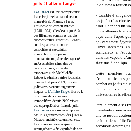
juifs : l’affaire Tanger
la dhimma » tout en é
Eva Tanger
est une copropriétaire
« Comble d’arrogance 
française juive habitant dans un
les juifs et les chréti
immeuble du Marais, à Paris.
osait « parler d’un si
Présidente du conseil syndical
(1988-1998), elle s’est opposée à
noms allemands et ara
des illégalités commises par des
pays dans l’après-gue
copropriétaires. Emprises illégales
gouvernement égyptien
sur des parties communes,
juives décrétées e
convoitise et spéculation
scandaleux à l’époq
immobilières, soupçons
dans les vapeurs d’un
d’antisémitisme, abus de majorité
sionisme diabolique »
en Assemblées générales de
copropriétaires, « mandat
temporaire » de Me Michèle
Cette première pub
Lebossé, administratrice judiciaire,
l’ébauche de mes proc
renouvelé depuis 2009, experts
combat où je fus cloué
judiciaires partiaux, jugements
France » avec en pa
iniques…
L’affaire Tanger
illustre le
universitaires israélie
processus de spoliations
immobilières depuis 2000 visant
Parallèlement à ses tr
des copropriétaires français juifs.
présidente d'une asso
Eva Tanger
a été ruinée et spoliée
par un « gouvernement des juges ».
elle se résout, doulo
Malade, endettée, calomniée, cette
le bien de sa fille D
fonctionnaire retraitée quasi-
accomplit des progrès 
septuagénaire a été expulsée de son