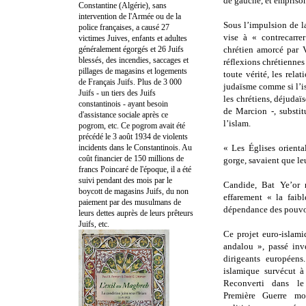
de gauche, et emprison
Constantine (Algérie), sans
intervention de l'Armée ou de la
Sous l’impulsion de l
police françaises, a causé 27
vise à « contrecarr
victimes Juives, enfants et adultes
généralement égorgés et 26 Juifs
chrétien amorcé par V
blessés, des incendies, saccages et
réflexions chrétiennes 
pillages de magasins et logements
toute vérité, les rela
de Français Juifs. Plus de 3 000
judaïsme comme si l’i
Juifs - un tiers des Juifs
les chrétiens, déjudaïs
constantinois - ayant besoin
de Marcion -, substit
d'assistance sociale après ce
l’islam.
pogrom, etc. Ce pogrom avait été
précédé le 3 août 1934 de violents
incidents dans le Constantinois. Au
« Les Églises orienta
coût financier de 150 millions de
gorge, savaient que leu
francs Poincaré de l'époque, il a été
suivi pendant des mois par le
Candide, Bat Ye’or 
boycott de magasins Juifs, du non
effarement « la faib
paiement par des musulmans de
dépendance des pouvoir
leurs dettes auprès de leurs prêteurs
Juifs, etc.
Ce projet euro-islami
andalou », passé inv
dirigeants européen
islamique survécut à
Reconverti dans le
Première Guerre mo