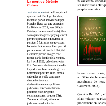
et exogènes, détruisa
La mort de Jérémie
les institutions étatiq
Cohen
peuples conquis ».
Jérémie Cohen
était un Français juif
qui souffrait d'un léger handicap
mental et portait souvent sa kippa
blanche. Battu par une quinzaine.
Le 16 février 2022, vers 20 h, à
Bobigny (Seine-Saint-Denis), il est
sauvagement agressé physiquement
par une quinzaine d'individus. Il
parvient à fuir, mais en traversant
les voies du tramway, il est percuté
par une rame, et décède à l'hôpital.
L'enquête piétine, malgré celle
menée par la famille de la victime.
Le 4 avril 2022, grâce à ses twitts,
Eric Zemmour révèle cette tragédie.
Département francilien dangereux
notamment pour les Juifs, famille
Selon Bernard Lewis, 
endeuillée et isolée contrainte
au XIXe siècle comme
d'enquêter face aux
musulmans de notre
dysfonctionnements politico-
Gallimard, 2005).
judiciaires, omerta médiatico-
politique et de dirigeants
Quant à Bat Ye’or, el
communautaires, soutien d'Eric
islam tolérant et plu
Zemmour critiqué, réticences
précisément en Bosnie
judiciaires à admettre les