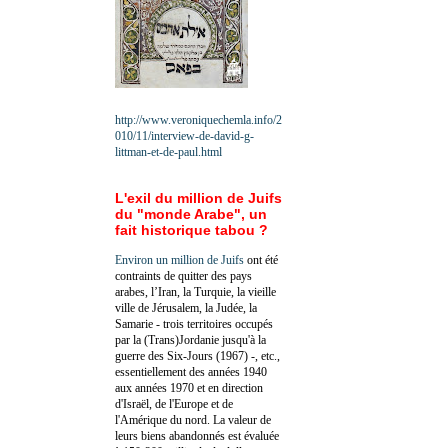
http://www.veroniquechemla.info/2
010/11/interview-de-david-g-
littman-et-de-paul.html
L'exil du million de Juifs
du "monde Arabe", un
fait historique tabou ?
Environ un million de Juifs
ont été
contraints de quitter des pays
arabes, l’Iran, la Turquie, la vieille
ville de Jérusalem, la Judée, la
Samarie - trois territoires occupés
par la (Trans)Jordanie jusqu'à la
guerre des Six-Jours (1967) -, etc.,
essentiellement des années 1940
aux années 1970 et en direction
d'Israël, de l'Europe et de
l'Amérique du nord. La valeur de
leurs biens abandonnés est évaluée