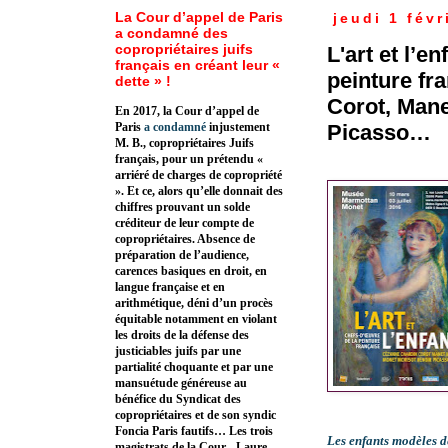
La Cour d’appel de Paris
jeudi 1 févr
a condamné des
copropriétaires juifs
L'art et l’e
français en créant leur «
peinture fr
dette » !
Corot, Mane
En 2017, la Cour d’appel de
Picasso…
Paris
a condamné
injustement
M. B., copropriétaires Juifs
français, pour un prétendu «
arriéré de charges de copropriété
». Et ce, alors qu’elle donnait des
chiffres prouvant un solde
créditeur de leur compte de
copropriétaires. Absence de
préparation de l’audience,
carences basiques en droit, en
langue française et en
arithmétique, déni d’un procès
équitable notamment en violant
les droits de la défense des
justiciables juifs par une
partialité choquante et par une
mansuétude généreuse au
bénéfice du Syndicat des
copropriétaires et de son syndic
Foncia Paris fautifs… Les trois
Les enfants modèles d
magistrats de la Cour - Laure