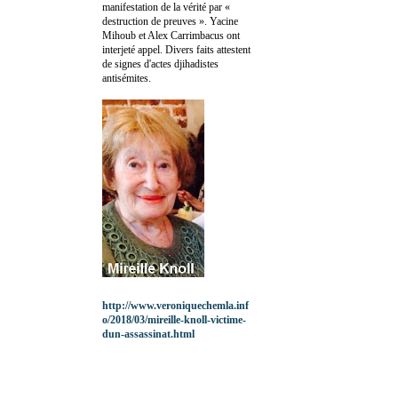
manifestation de la vérité par «
destruction de preuves ». Yacine
Mihoub et Alex Carrimbacus ont
interjeté appel. Divers faits attestent
de signes d'actes djihadistes
antisémites.
http://www.veroniquechemla.inf
o/2018/03/mireille-knoll-victime-
dun-assassinat.html