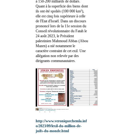
à 150-200 milliards de dollars.
Quant à la superficie des biens dont
ils ont été spoliés (100 000 km²),
elle est cinq fois supérieure à celle
de l'Etat d'Israël. Dans un discours
prononcé lors de la 11e session du
Conseil révolutionnaire du Fatah le
24 août 2023, le Président
palestinien Mahmoud Abbas (Abou
Mazen) a nié notamment le
caractère contraint de cet exil. Une
allégation non relevée par des
dirigeants communautaires.
http://www.veroniquechemla.inf
o/2023/09/lexil-du-million-de-
juifs-du-monde.html