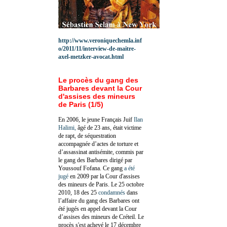
http://www.veroniquechemla.inf
o/2011/11/interview-de-maitre-
axel-metzker-avocat.html
Le procès du gang des
Barbares devant la Cour
d'assises des mineurs
de Paris (1/5)
En 2006, le jeune Français Juif
Ilan
Halimi,
âgé de 23 ans, était victime
de rapt, de séquestration
accompagnée d’actes de torture et
d’assassinat antisémite, commis par
le gang des Barbares dirigé par
Youssouf Fofana. Ce gang
a été
jugé
en 2009 par la Cour d'assises
des mineurs de Paris. Le 25 octobre
2010, 18 des 25
condamnés
dans
l’affaire du gang des Barbares ont
été jugés en appel devant la Cour
d’assises des mineurs de Créteil. Le
procès s'est achevé le 17 décembre