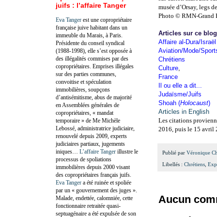
juifs : l’affaire Tanger
musée d’Orsay, legs d
Photo © RMN-Grand Pa
Eva Tanger
est une copropriétaire
française juive habitant dans un
Articles sur ce blo
immeuble du Marais, à Paris.
Affaire al-Dura/Israël
Présidente du conseil syndical
Aviation/Mode/Sport
(1988-1998), elle s’est opposée à
des illégalités commises par des
Chrétiens
copropriétaires. Emprises illégales
Culture
,
sur des parties communes,
France
convoitise et spéculation
Il ou elle a dit...
immobilières, soupçons
Judaïsme/Juifs
d’antisémitisme, abus de majorité
Shoah (
Holocaust
)
en Assemblées générales de
Articles in English
copropriétaires, « mandat
Les citations provienne
temporaire » de Me Michèle
Lebossé, administratrice judiciaire,
2016, puis le 15 avril
renouvelé depuis 2009, experts
judiciaires partiaux, jugements
iniques…
L’affaire Tanger
illustre le
Publié par
Véronique C
processus de spoliations
Libellés :
Chrétiens
,
Exp
immobilières depuis 2000 visant
des copropriétaires français juifs.
Eva Tanger
a été ruinée et spoliée
par un « gouvernement des juges ».
Aucun comm
Malade, endettée, calomniée, cette
fonctionnaire retraitée quasi-
septuagénaire a été expulsée de son