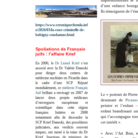
impressionnistes se f
d’une enfance bourge
Ils témoignent de l’é
https://www.veroniquechemla.inf
o/2026/03/la-cour-criminelle-de-
bobigny-condamne.html
Spoliations de Français
juifs : l’affaire Krief
En 2000, le
Dr Lionel Krief
s’est
associé avec la Dr Valérie Daneski
pour diriger deux centres de
médecine nucléaire en Picardie dans
le cadre d’une SCP.
Réputé
mondialement, ce
médecin Français
Juif
brillant a envisagé en 2007 de
Le « portrait de Pierr
lancer deux projets médicaux
dessinant de
Picasso
d’envergures européenne et
peintre et l’enfant
scientifique dans cette région
enfant brandissant u
française.
Initiées en 2008
qui l’accompagne tient
notamment afin de dissoudre la
cet intérêt ».
SCP Krief Daneski, des procédures
judiciaires, aux verdicts souvent
iniques, ont mené à la ruine du Dr
« Avec l’Art Brut, r
Krief.
Inactions de ministres de