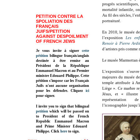
progrès scientifiques
mortalité infantile, on
Au fil des siècles, l’e
PETITION CONTRE LA
portraituré.
SPOLIATION DES
FRANÇAIS
JUIFS/PETITION
En 2010, le musée de 
AGAINST DESPOILMENT
l’exposition
Les en
OF FRENCH JEWS
Renoir à Pierre Ardit
d’artistes pris comme m
Je vous invite à signer
cette
pétition
bilingue français/anglais
Le musée Marmottan él
destinée à être remise au
Président de la République
Emmanuel Macron et au Premier
L’exposition s’ouv
ministre Edouard Philippe. Cette
majeures du musée de
pétition s'impose car les Français
temple attribuée à A
Juifs n'ont aucune organisation
Liège ». Ce marbre re
pour les défendre. Cliquez
ici
Jésus, et « illustr
pour signer.
représentation d
l’iconographie jusqu’à
I invite you to sign that bilingual
petition
which will be passed on
to President of the French
Republic
Emmanuel Macron
and Prime Minister
Edouard
Philippe
.
Click
here
to sign.