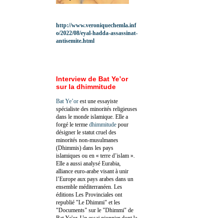
http://www.veroniquechemla.inf
o/2022/08/eyal-hadda-assassinat-
antisemite.html
Interview de Bat Ye’or
sur la dhimmitude
Bat Ye’or
est une essayiste
spécialiste des minorités religieuses
dans le monde islamique. Elle a
forgé le terme
dhimmitude
pour
désigner le statut cruel des
minorités non-musulmanes
(Dhimmis) dans les pays
islamiques ou en « terre d’islam ».
Elle a aussi analysé Eurabia,
alliance euro-arabe visant à unir
l’Europe aux pays arabes dans un
ensemble méditerranéen. Les
éditions Les Provinciales ont
republié "Le Dhimmi" et les
"Documents" sur le "Dhimmi" de
Bat Ye'or. Un essai pionnier dont la