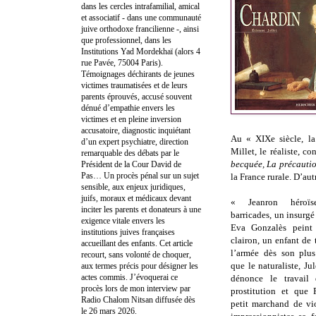
dans les cercles intrafamilial, amical
et associatif - dans une communauté
juive orthodoxe francilienne -, ainsi
que professionnel, dans les
Institutions Yad Mordekhaï (alors 4
rue Pavée, 75004 Paris).
Témoignages déchirants de jeunes
victimes traumatisées et de leurs
parents éprouvés, accusé souvent
dénué d’empathie envers les
victimes et en pleine inversion
accusatoire, diagnostic inquiétant
Au « XIXe siècle, la 
d’un expert psychiatre, direction
Millet, le réaliste, c
remarquable des débats par le
becquée, La précauti
Président de la Cour David de
Pas… Un procès pénal sur un sujet
la France rurale. D’aut
sensible, aux enjeux juridiques,
juifs, moraux et médicaux devant
« Jeanron héroïs
inciter les parents et donateurs à une
barricades, un insur
exigence vitale envers les
Eva Gonzalès peint
institutions juives françaises
clairon, un enfant de
accueillant des enfants. Cet article
l’armée dès son plus
recourt, sans volonté de choquer,
que le naturaliste, J
aux termes précis pour désigner les
actes commis. J’évoquerai ce
dénonce le travail 
procès lors de mon interview par
prostitution et que 
Radio Chalom Nitsan diffusée dès
petit marchand de vi
le 26 mars 2026.