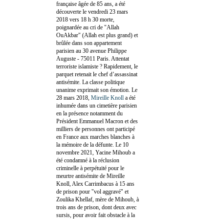
française âgée de 85 ans, a été
découverte le vendredi 23 mars
2018 vers 18 h 30 morte,
poignardée au cri de "Allah
OuAkbar" (Allah est plus grand) et
brûlée dans son appartement
parisien au 30 avenue Philippe
Auguste - 75011 Paris. Attentat
terroriste islamiste ? Rapidement, le
parquet retenait le chef d’assassinat
antisémite. La classe politique
unanime exprimait son émotion. Le
28 mars 2018,
Mireille Knoll
a été
inhumée dans un cimetière parisien
en la présence notamment du
Président Emmanuel Macron et des
milliers de personnes ont participé
en France aux marches blanches à
la mémoire de la défunte. Le 10
novembre 2021, Yacine Mihoub a
été condamné à la réclusion
criminelle à perpétuité pour le
meurtre antisémite de Mireille
Knoll, Alex Carrimbacus à 15 ans
de prison pour "vol aggravé" et
Zoulika Khellaf, mère de Mihoub, à
trois ans de prison, dont deux avec
sursis, pour avoir fait obstacle à la