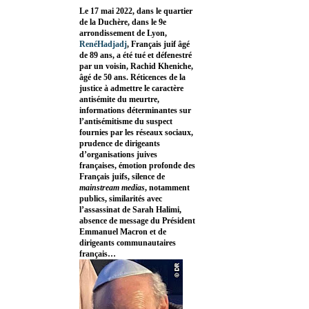
Le 17 mai 2022, dans le quartier
de la Duchère, dans le 9e
arrondissement de Lyon,
RenéHadjadj
, Français juif âgé
de 89 ans, a été tué et défenestré
par un voisin, Rachid Kheniche,
âgé de 50 ans. Réticences de la
justice à admettre le caractère
antisémite du meurtre,
informations déterminantes sur
l’antisémitisme du suspect
fournies par les réseaux sociaux,
prudence de dirigeants
d’organisations juives
françaises, émotion profonde des
Français juifs, silence de
mainstream medias
, notamment
publics, similarités avec
l’assassinat de Sarah Halimi,
absence de message du Président
Emmanuel Macron et de
dirigeants communautaires
français…