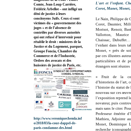
L'art et l’enfant. C
Comte, Jean-Loup Carrière,
Corot, Manet, Monet,
Frédéric Arbellot – ont infligé un
déni de justice à leurs
concitoyens Juifs. Ceux-ci sont
Le Nain, Philippe de 
victimes du « gouvernement des
Corot, Daumier, Mil
juges » et de l’absence de
Morisot, Renoir, Bas
contrôles par diverses autorités
Vallotton, Maurice
qui ont refusé d’intervenir pour
Chaissac, Dubuffet… 
rétablir le droit : ministres de la
l’enfant dans leurs 
Justice et du Logement, parquet,
Monet, « près de soi
Groupe Foncia, Chambre du
par ces illustres aute
Commerce et de l’Industrie,
Ordres des avocats et des
particulières et de p
huissiers de justice de Paris, etc.
étrangers sont réunies 
« Fruit de la coll
d’historiens de l’art, 
l’histoire du statut d
nouveau sur ces œuvre
l’exposition reprend l
novateur, puis contro
mais sans le citer. Pou
Professeur émérite d
http://www.veroniquechemla.inf
Mathieu, Adjointe au
o/2018/03/la-cour-dappel-de-
Monet, Dominique Lob
paris-condamne-des.html
recherche iconographi