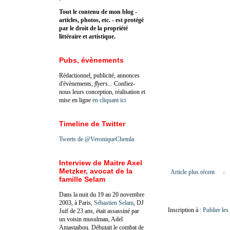
Tout le contenu de mon blog -
articles, photos, etc. - est protégé
par le droit de la propriété
littéraire et artistique.
Pubs, évènements
Rédactionnel, publicité, annonces
d'évènements,
flyers
... Confiez-
nous leurs conception, réalisation et
mise en ligne
en cliquant ici
Timeline de Twitter
Tweets de @VeroniqueChemla
Interview de Maitre Axel
Metzker, avocat de la
Article plus récent
famille Selam
Dans la nuit du 19 au 20 novembre
2003, à Paris,
Sébastien Selam
, DJ
Inscription à :
Publier le
Juif de 23 ans, était assassiné par
un voisin musulman, Adel
Amastaibou. Débutait le combat de