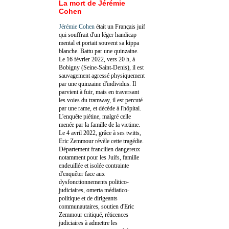
La mort de Jérémie
Cohen
Jérémie Cohen
était un Français juif
qui souffrait d'un léger handicap
mental et portait souvent sa kippa
blanche. Battu par une quinzaine.
Le 16 février 2022, vers 20 h, à
Bobigny (Seine-Saint-Denis), il est
sauvagement agressé physiquement
par une quinzaine d'individus. Il
parvient à fuir, mais en traversant
les voies du tramway, il est percuté
par une rame, et décède à l'hôpital.
L'enquête piétine, malgré celle
menée par la famille de la victime.
Le 4 avril 2022, grâce à ses twitts,
Eric Zemmour révèle cette tragédie.
Département francilien dangereux
notamment pour les Juifs, famille
endeuillée et isolée contrainte
d'enquêter face aux
dysfonctionnements politico-
judiciaires, omerta médiatico-
politique et de dirigeants
communautaires, soutien d'Eric
Zemmour critiqué, réticences
judiciaires à admettre les