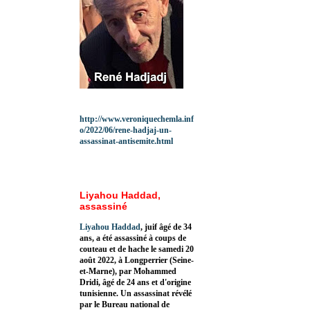
http://www.veroniquechemla.inf
o/2022/06/rene-hadjaj-un-
assassinat-antisemite.html
Liyahou Haddad,
assassiné
Liyahou Haddad
, juif âgé de 34
ans, a été assassiné à coups de
couteau et de hache le samedi 20
août 2022, à Longperrier (Seine-
et-Marne), par Mohammed
Dridi, âgé de 24 ans et d'origine
tunisienne. Un assassinat révélé
par le Bureau national de