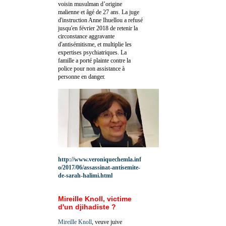
voisin musulman d’origine
malienne et âgé de 27 ans. La juge
d'instruction Anne Ihuellou a refusé
jusqu'en février 2018 de retenir la
circonstance aggravante
d'antisémitisme, et multiplie les
expertises psychiatriques. La
famille a porté plainte contre la
police pour non assistance à
personne en danger.
http://www.veroniquechemla.inf
o/2017/06/assassinat-antisemite-
de-sarah-halimi.html
Mireille Knoll, victime
d'un djihadiste ?
Mireille Knoll
, veuve juive