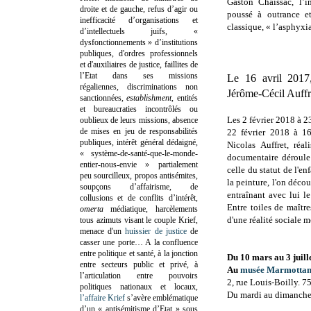
Gaston Chaissac, l’i
droite et de gauche, refus d’agir ou
poussé à outrance et
inefficacité d’organisations et
classique, « l’asphyxia
d’intellectuels juifs, «
dysfonctionnements » d’institutions
publiques, d'ordres professionnels
et d'auxiliaires de justice, faillites de
l’Etat dans ses missions
Le 16 avril 2017
régaliennes, discriminations non
Jérôme-Cécil Auffr
sanctionnées,
establishment
, entités
et bureaucraties incontrôlés ou
Les 2 février 2018 à 2
oublieux de leurs missions, absence
de mises en jeu de responsabilités
22 février 2018 à 1
publiques, intérêt général dédaigné,
Nicolas Auffret, réa
« système-de-santé-que-le-monde-
documentaire déroule l
entier-nous-envie » partialement
celle du statut de l'en
peu sourcilleux, propos antisémites,
la peinture, l'on décou
soupçons d’affairisme, de
entraînant avec lui l
collusions et de conflits d’intérêt,
Entre toiles de maîtres
omerta
médiatique, harcèlements
d'une réalité sociale 
tous azimuts visant le couple Krief,
menace d'un
huissier de justice
de
casser une porte…
A la confluence
entre politique et santé, à la jonction
Du 10 mars au 3 juill
entre secteurs public et privé, à
Au
musée Marmottan
l’articulation entre pouvoirs
2, rue Louis-Boilly. 7
politiques nationaux et locaux,
Du mardi au dimanche 
l’affaire Krief
s’avère emblématique
d’un « antisémitisme d’Etat » sous