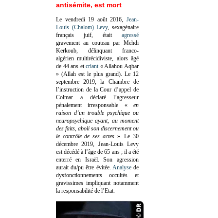
antisémite, est mort
Le vendredi 19 août 2016,
Jean-
Louis (Chalom) Levy
, sexagénaire
français juif, était
agressé
gravement au couteau par Mehdi
Kerkoub, délinquant franco-
algérien multirécidiviste, alors âgé
de 44 ans et
criant
« Allahou Aqbar
» (Allah est le plus grand). Le 12
septembre 2019, la Chambre de
l’instruction de la Cour d’appel de
Colmar a déclaré l’agresseur
pénalement irresponsable
«
en
raison d’un trouble psychique ou
neuropsychique ayant, au moment
des faits, aboli son discernement ou
le contrôle de ses actes
»
. Le 30
décembre 2019, Jean-Louis Levy
est décédé à l’âge de 65 ans ; il a été
enterré en Israël. Son agression
aurait du/pu être évitée.
Analyse
de
dysfonctionnements occultés et
gravissimes impliquant notamment
la responsabilité de l’Etat.