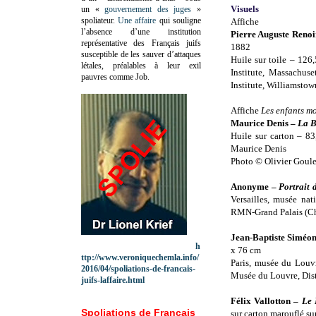
Visuels
un «
gouvernement des juges
»
spoliateur.
Une affaire
qui souligne
Affiche
l’absence d’une institution
Pierre Auguste Reno
représentative des Français juifs
1882
susceptible de les sauver d’attaques
Huile sur toile – 126
létales, préalables à leur exil
Institute, Massachuse
pauvres comme Job.
Institute, Williamsto
Affiche
Les enfants m
Maurice Denis –
La 
Huile sur carton – 83
Maurice Denis
Photo © Olivier Goule
Anonyme –
Portrait 
Versailles, musée na
RMN-Grand Palais (Châ
Jean-Baptiste Siméo
h
x 76 cm
ttp://www.veroniquechemla.info/
Paris, musée du Louv
2016/04/spoliations-de-francais-
Musée du Louvre, Dis
juifs-laffaire.html
Félix Vallotton –
Le 
Spoliations de Français
sur carton marouflé su