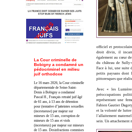
officiel et protocolai
droit divin, il inca
également au cœur des 
La Cour criminelle de
du château de Sully-
Bobigny a condamné un
Face à lui, une suite
pédocriminel en milieu
petits paysans dont 
juif orthodoxe
pittoresques que réalis
Le 16 mars 2026, la Cour criminelle
départementale de Seine-Saint-
Avec « les Lumière
Denis à Bobigny a condamné
préoccupations polit
Pascal H., Français retraité juif âgé
représentant une fem
de 61 ans, à 13 ans de détention
Fabien Gautier Dagoty,
pour (tentative d’)atteintes sexuelles
et la volonté de lutter
(incestueuse) par majeur sur
l’allaitement maternel
mineurs de 15 ans, corruption de
mineurs de 15 ans et viols
sein. Un attachement 
(incestueux) par majeur sur mineurs
de 15 ans. Des
infractions commises