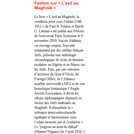
Fenton sur « L’exil au
Maghreb »
Le livre « L’exil au Maghreb, la
condition juive sous l’islam 1148-
1912 » de Paul B. Fenton et David
G. Littman a été publié aux Presses
de l'université Paris-Sorbonne le 9
novembre 2010. Succès d'édition,
cet ouvrage majeur, boycotté
notamment par des médias français
Juifs, présente une anthologie
chronologique de récits de témoins
oculaires en Algérie et au Maroc sur
les Juifs. Puis, par une sélection
d’archives du Quai d’Orsay, du
Foreign Office, de l’Alliance
israélite universelle (AIU) et de son
homologue britannique l’Anglo-
Jewish Association, il décrit les
efforts diplomatiques déployés en
faveur des Juifs maltraités au
Maghreb. Il démythifie la «
tolérance interconfessionnelle
égalitaire et harmonieuse sous
l’islam incarnée par al-Andalous ».
Le "pogrom au nom du djihad"
(Shmuel Trigano) du 5 août 1934, à