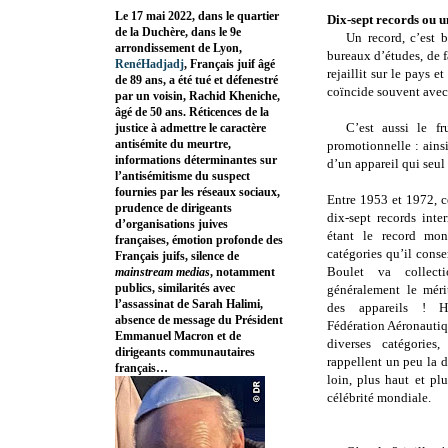
Le 17 mai 2022, dans le quartier
Dix-sept records ou u
de la Duchère, dans le 9e
Un record, c’est b
arrondissement de Lyon,
bureaux d’études, de f
RenéHadjadj
, Français juif âgé
rejaillit sur le pays e
de 89 ans, a été tué et défenestré
coïncide souvent avec
par un voisin, Rachid Kheniche,
âgé de 50 ans. Réticences de la
C’est aussi le fr
justice à admettre le caractère
antisémite du meurtre,
promotionnelle : ainsi
informations déterminantes sur
d’un appareil qui seul 
l’antisémitisme du suspect
fournies par les réseaux sociaux,
Entre 1953 et 1972, c
prudence de dirigeants
dix-sept records inte
d’organisations juives
étant le record mond
françaises, émotion profonde des
catégories qu’il conse
Français juifs, silence de
Boulet va collecti
mainstream medias
, notamment
publics, similarités avec
généralement le méri
l’assassinat de Sarah Halimi,
des appareils ! 
absence de message du Président
Fédération Aéronautiq
Emmanuel Macron et de
diverses catégories
dirigeants communautaires
rappellent un peu la 
français…
loin, plus haut et plu
célébrité mondiale.