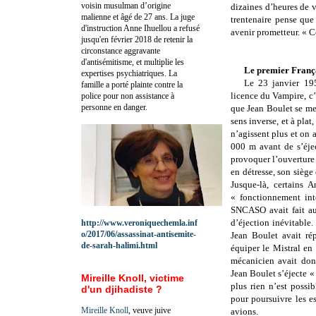
voisin musulman d’origine
dizaines d’heures de v
malienne et âgé de 27 ans. La juge
trentenaire pense que
d'instruction Anne Ihuellou a refusé
avenir prometteur. « Ce
jusqu'en février 2018 de retenir la
circonstance aggravante
d'antisémitisme, et multiplie les
Le premier Françai
expertises psychiatriques. La
Le 23 janvier 195
famille a porté plainte contre la
licence du Vampire, c
police pour non assistance à
personne en danger.
que Jean Boulet se met 
sens inverse, et à pla
n’agissent plus et on 
000 m
avant de s’éjec
provoquer l’ouverture d
en détresse, son siège
Jusque-là, certains A
« fonctionnement int
SNCASO avait fait au
d’éjection inévitable.
http://www.veroniquechemla.inf
o/2017/06/assassinat-antisemite-
Jean Boulet avait ré
de-sarah-halimi.html
équiper le Mistral en 
mécanicien avait donc
Jean Boulet s’éjecte « 
Mireille Knoll, victime
plus rien n’est possi
d'un djihadiste ?
pour poursuivre les e
Mireille Knoll
, veuve juive
avions.