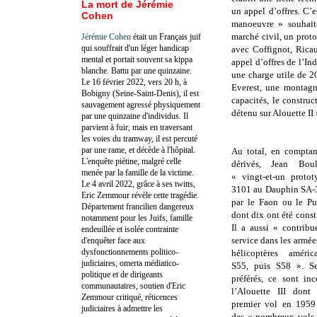
La mort de Jérémie
un appel d’offres. C’
Cohen
manoeuvre » souhaité
marché civil, un prot
Jérémie Cohen
était un Français juif
qui souffrait d'un léger handicap
avec Coffignot, Rica
mental et portait souvent sa kippa
appel d’offres de l’In
blanche. Battu par une quinzaine.
une charge utile de 2
Le 16 février 2022, vers 20 h, à
Everest, une montagne
Bobigny (Seine-Saint-Denis), il est
capacités, le construc
sauvagement agressé physiquement
détenu sur Alouette II 
par une quinzaine d'individus. Il
parvient à fuir, mais en traversant
les voies du tramway, il est percuté
par une rame, et décède à l'hôpital.
Au total, en comptan
L'enquête piétine, malgré celle
dérivés, Jean Bou
menée par la famille de la victime.
« vingt-et-un proto
Le 4 avril 2022, grâce à ses twitts,
3101 au Dauphin SA-3
Eric Zemmour révèle cette tragédie.
par le Faon ou le P
Département francilien dangereux
dont dix ont été constr
notamment pour les Juifs, famille
Il a aussi « contrib
endeuillée et isolée contrainte
service dans les armée
d'enquêter face aux
dysfonctionnements politico-
hélicoptères améric
judiciaires, omerta médiatico-
S55, puis S58 ». Se
politique et de dirigeants
préférés, ce sont in
communautaires, soutien d'Eric
l’Alouette III dont 
Zemmour critiqué, réticences
premier vol en 1959
judiciaires à admettre les
des « nombreux vols 