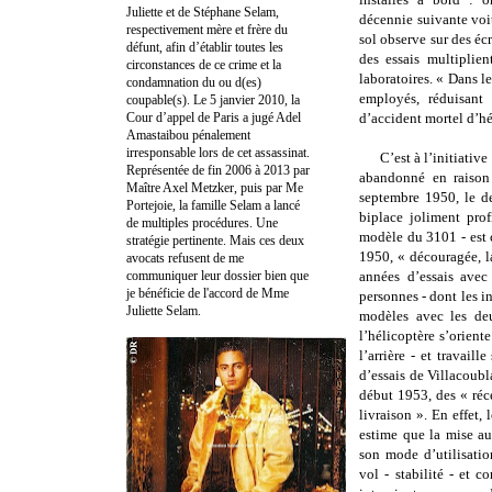
Juliette et de Stéphane Selam,
décennie suivante voi
respectivement mère et frère du
sol observe sur des écr
défunt, afin d’établir toutes les
des essais multiplien
circonstances de ce crime et la
laboratoires. « Dans l
condamnation du ou d(es)
employés, réduisant
coupable(s). Le 5 janvier 2010, la
Cour d’appel de Paris a jugé Adel
d’accident mortel d’hé
Amastaibou pénalement
irresponsable lors de cet assassinat.
C’est à l’initiati
Représentée de fin 2006 à 2013 par
abandonné en raison 
Maître Axel Metzker, puis par Me
septembre 1950, le de
Portejoie, la famille Selam a lancé
biplace joliment prof
de multiples procédures. Une
modèle du 3101 - est c
stratégie pertinente. Mais ces deux
1950, « découragée, l
avocats refusent de me
communiquer leur dossier bien que
années d’essais avec
je bénéficie de l'accord de Mme
personnes - dont les i
Juliette Selam.
modèles avec les deu
l’hélicoptère s’orient
l’arrière - et travaill
d’essais de Villacoub
début 1953, des « réc
livraison ». En effet,
estime que la mise au
son mode d’utilisatio
vol - stabilité - et c