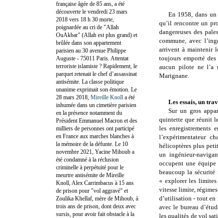
française âgée de 85 ans, a été
découverte le vendredi 23 mars
En 1958, dans un 
2018 vers 18 h 30 morte,
qu’il rencontre un pro
poignardée au cri de "Allah
dangereuses des pales
OuAkbar" (Allah est plus grand) et
commune, avec l’ingé
brûlée dans son appartement
arrivent à maintenir l
parisien au 30 avenue Philippe
toujours emporté des 
Auguste - 75011 Paris. Attentat
terroriste islamiste ? Rapidement, le
aucun pilote ne l’a 
parquet retenait le chef d’assassinat
Marignane.
antisémite. La classe politique
unanime exprimait son émotion. Le
28 mars 2018,
Mireille Knoll
a été
Les essais, un tra
inhumée dans un cimetière parisien
Sur un gros appar
en la présence notamment du
quintette que réunit l
Président Emmanuel Macron et des
les enregistrements e
milliers de personnes ont participé
en France aux marches blanches à
l’expérimentateur c
la mémoire de la défunte. Le 10
hélicoptères plus peti
novembre 2021, Yacine Mihoub a
un ingénieur-navigan
été condamné à la réclusion
occupent une équipe 
criminelle à perpétuité pour le
beaucoup la sécurité 
meurtre antisémite de Mireille
« explorer les limit
Knoll, Alex Carrimbacus à 15 ans
vitesse limite, régime
de prison pour "vol aggravé" et
d’utilisation - tout en
Zoulika Khellaf, mère de Mihoub, à
trois ans de prison, dont deux avec
avec le bureau d’étud
sursis, pour avoir fait obstacle à la
les qualités de vol sat