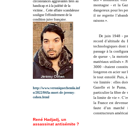
circonstances aggravantes liées au
montagne - et la Gaze
handicap et à la judéité de la
dangereux pour les per
victime... Cette affaire scandaleuse
souligne l'effondrement de la
il ne regrette l’aban
condition juive française.
raisons ».
De juin 1948 - pr
record d’altitude du
technologiques dont i
passage à la configura
de queue -, la motori
matériaux utilisés ». 
3000 - étaient constit
longeron en acier sur 
le tout entoilé. Puis, 
vie limitée : elles do
Gazelle et le Puma, 
http://www.veroniquechemla.inf
particulier la fibre de 
o/2022/04/la-mort-de-jeremy-
cohen.html
la limite de vie ». C’e
la France est devenue 
faute d’un marché i
constructeurs américai
René Hadjadj, un
assassinat antisémite ?