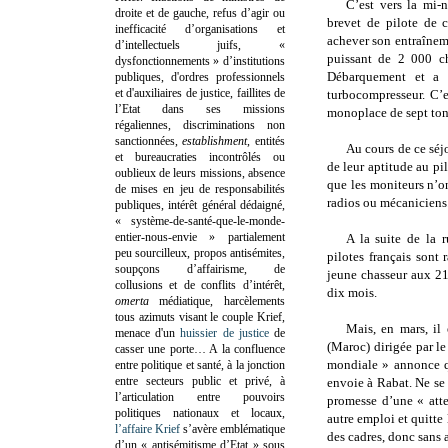
C’est vers la mi-
droite et de gauche, refus d’agir ou
brevet de pilote de 
inefficacité d’organisations et
achever son entraînem
d’intellectuels juifs, «
puissant de 2 000 ch
dysfonctionnements » d’institutions
Débarquement et a 
publiques, d'ordres professionnels
et d'auxiliaires de justice, faillites de
turbocompresseur. C’e
l’Etat dans ses missions
monoplace de sept ton
régaliennes, discriminations non
sanctionnées,
establishment
, entités
Au cours de ce séjo
et bureaucraties incontrôlés ou
de leur aptitude au pil
oublieux de leurs missions, absence
que les moniteurs n’o
de mises en jeu de responsabilités
radios ou mécaniciens
publiques, intérêt général dédaigné,
« système-de-santé-que-le-monde-
entier-nous-envie » partialement
A la suite de la 
peu sourcilleux, propos antisémites,
pilotes français sont 
soupçons d’affairisme, de
jeune chasseur aux 21
collusions et de conflits d’intérêt,
dix mois.
omerta
médiatique, harcèlements
tous azimuts visant le couple Krief,
Mais, en mars, il
menace d'un
huissier de justice
de
(Maroc) dirigée par l
casser une porte…
A la confluence
mondiale » annonce qu
entre politique et santé, à la jonction
entre secteurs public et privé, à
envoie à Rabat. Ne se 
l’articulation entre pouvoirs
promesse d’une « atte
politiques nationaux et locaux,
autre emploi et quitt
l’affaire Krief
s’avère emblématique
des cadres, donc sans 
d’un « antisémitisme d’Etat » sous