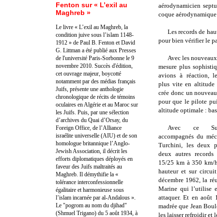
Fenton sur « L’exil au
aérodynamicien septua
Maghreb »
coque aérodynamique m
Le livre « L’exil au Maghreb, la
Les records de hau
condition juive sous l’islam 1148-
pour bien vérifier le p
1912 » de Paul B. Fenton et David
G. Littman a été publié aux Presses
Avec les nouveaux
de l'université Paris-Sorbonne le 9
novembre 2010. Succès d'édition,
mesure plus sophistiq
cet ouvrage majeur, boycotté
avions à réaction, l
notamment par des médias français
plus vite en altitud
Juifs, présente une anthologie
crée donc un nouveau
chronologique de récits de témoins
pour que le pilote pu
oculaires en Algérie et au Maroc sur
altitude optimale : ba
les Juifs. Puis, par une sélection
d’archives du Quai d’Orsay, du
Avec ce Sup
Foreign Office, de l’Alliance
israélite universelle (AIU) et de son
accompagnés du méc
homologue britannique l’Anglo-
Turchini, les deux p
Jewish Association, il décrit les
deux autres records
efforts diplomatiques déployés en
15/25 km à
350 km/
faveur des Juifs maltraités au
hauteur et sur circu
Maghreb. Il démythifie la «
décembre 1962, la réu
tolérance interconfessionnelle
Marine qui l’utilise 
égalitaire et harmonieuse sous
attaquer. Et en août 
l’islam incarnée par al-Andalous ».
Le "pogrom au nom du djihad"
madrée que Jean Boulet
(Shmuel Trigano) du 5 août 1934, à
les laisser refroidir et