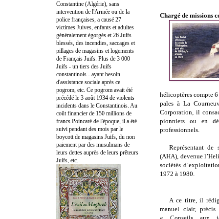
Constantine (Algérie), sans
intervention de l'Armée ou de la
Chargé de missions ce
police françaises, a causé 27
victimes Juives, enfants et adultes
généralement égorgés et 26 Juifs
blessés, des incendies, saccages et
pillages de magasins et logements
de Français Juifs. Plus de 3 000
Juifs - un tiers des Juifs
constantinois - ayant besoin
d'assistance sociale après ce
pogrom, etc. Ce pogrom avait été
hélicoptères compte 6
précédé le 3 août 1934 de violents
pales à La Courneuve
incidents dans le Constantinois. Au
Corporation, il consa
coût financier de 150 millions de
pionniers ou en dé
francs Poincaré de l'époque, il a été
suivi pendant des mois par le
professionnels.
boycott de magasins Juifs, du non
paiement par des musulmans de
Représentant de 
leurs dettes auprès de leurs prêteurs
(AHA), devenue l’Heli
Juifs, etc.
sociétés d’exploitati
1972 à
1980.
A
ce titre, il réd
manuel clair, précis
« Conseils aux je