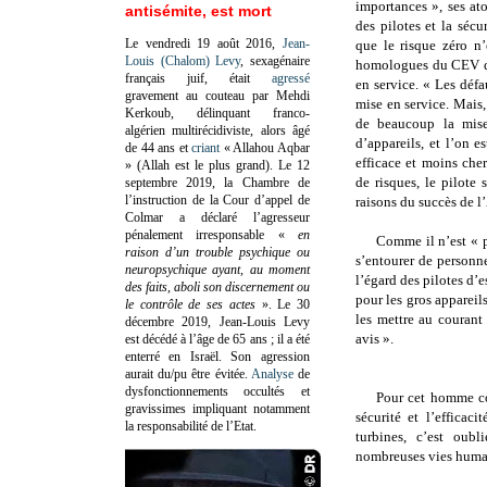
importances », ses ato
antisémite, est mort
des pilotes et la sécu
Le vendredi 19 août 2016,
Jean-
que le risque zéro n’
Louis (Chalom) Levy
, sexagénaire
homologues du CEV qui
français juif, était
agressé
en service. « Les défa
gravement au couteau par Mehdi
mise en service. Mais,
Kerkoub, délinquant franco-
de beaucoup la mise
algérien multirécidiviste, alors âgé
d’appareils, et l’on e
de 44 ans et
criant
« Allahou Aqbar
efficace et moins cher
» (Allah est le plus grand). Le 12
de risques, le pilote 
septembre 2019, la Chambre de
l’instruction de la Cour d’appel de
raisons du succès de l’
Colmar a déclaré l’agresseur
pénalement irresponsable
«
en
Comme il n’est « pe
raison d’un trouble psychique ou
s’entourer de personn
neuropsychique ayant, au moment
l’égard des pilotes d’e
des faits, aboli son discernement ou
pour les gros appareil
le contrôle de ses actes
»
. Le 30
les mettre au courant
décembre 2019, Jean-Louis Levy
avis ».
est décédé à l’âge de 65 ans ; il a été
enterré en Israël. Son agression
aurait du/pu être évitée.
Analyse
de
dysfonctionnements occultés et
Pour cet homme co
gravissimes impliquant notamment
sécurité et l’efficac
la responsabilité de l’Etat.
turbines, c’est oub
nombreuses vies huma