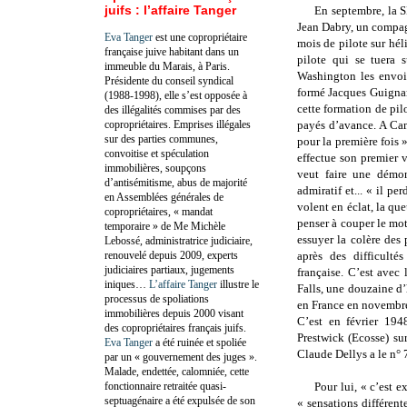
juifs : l’affaire Tanger
En septembre, la 
Jean Dabry, un compag
Eva Tanger
est une copropriétaire
mois de pilote sur hél
française juive habitant dans un
pilote qui se tuera 
immeuble du Marais, à Paris.
Washington les envoie
Présidente du conseil syndical
formé Jacques Guignar
(1988-1998), elle s’est opposée à
cette formation de pi
des illégalités commises par des
copropriétaires. Emprises illégales
payés d’avance. A Cam
sur des parties communes,
pour la première fois »
convoitise et spéculation
effectue son premier v
immobilières, soupçons
veut faire une démon
d’antisémitisme, abus de majorité
admiratif et... « il pe
en Assemblées générales de
volent en éclat, la qu
copropriétaires, « mandat
penser à couper le mo
temporaire » de Me Michèle
essuyer la colère des 
Lebossé, administratrice judiciaire,
renouvelé depuis 2009, experts
après des difficultés
judiciaires partiaux, jugements
française. C’est avec
iniques…
L’affaire Tanger
illustre le
Falls, une douzaine d’
processus de spoliations
en France en novembre,
immobilières depuis 2000 visant
C’est en février 1948
des copropriétaires français juifs.
Prestwick (Ecosse) sur
Eva Tanger
a été ruinée et spoliée
Claude Dellys a le n° 
par un « gouvernement des juges ».
Malade, endettée, calomniée, cette
fonctionnaire retraitée quasi-
Pour lui, « c’est e
septuagénaire a été expulsée de son
« sensations différent