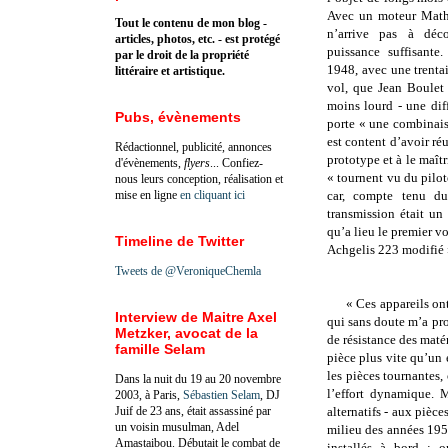
Avec un moteur Mathi
Tout le contenu de mon blog -
n’arrive pas à déco
articles, photos, etc. - est protégé
puissance suffisante
par le droit de la propriété
1948, avec une trenta
littéraire et artistique.
vol, que Jean Boulet 
moins lourd - une diff
Pubs, évènements
porte « une combinaiso
est content d’avoir réu
Rédactionnel, publicité, annonces
prototype et à le maîtr
d'évènements,
flyers
... Confiez-
« tournent vu du pilot
nous leurs conception, réalisation et
mise en ligne
en cliquant ici
car, compte tenu d
transmission était un
qu’a lieu le premier v
Timeline de Twitter
Achgelis 223 modifié 
Tweets de @VeroniqueChemla
« Ces appareils on
Interview de Maitre Axel
qui sans doute m’a pro
Metzker, avocat de la
de résistance des matéri
famille Selam
pièce plus vite qu’un 
les pièces tournantes,
Dans la nuit du 19 au 20 novembre
l’effort dynamique. 
2003, à Paris,
Sébastien Selam
, DJ
Juif de 23 ans, était assassiné par
alternatifs - aux pièce
un voisin musulman, Adel
milieu des années 195
Amastaibou. Débutait le combat de
installés à bord : o