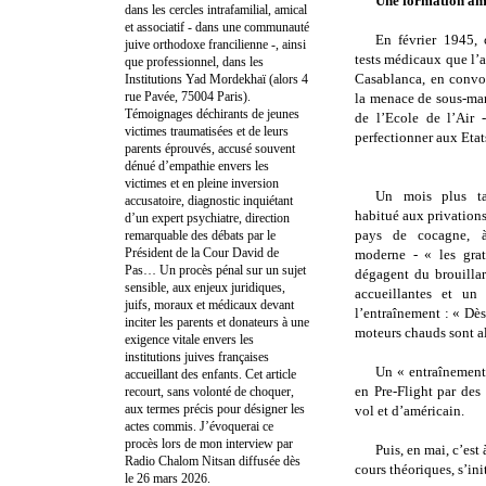
Une formation am
dans les cercles intrafamilial, amical
et associatif - dans une communauté
En février 1945, c
juive orthodoxe francilienne -, ainsi
tests médicaux que l’a
que professionnel, dans les
Casablanca, en convo
Institutions Yad Mordekhaï (alors 4
rue Pavée, 75004 Paris).
la menace de sous-mar
Témoignages déchirants de jeunes
de l’Ecole de l’Air 
victimes traumatisées et de leurs
perfectionner aux Etat
parents éprouvés, accusé souvent
dénué d’empathie envers les
victimes et en pleine inversion
Un mois plus ta
accusatoire, diagnostic inquiétant
habitué aux privation
d’un expert psychiatre, direction
pays de cocagne, à 
remarquable des débats par le
Président de la Cour David de
moderne - « les grat
Pas… Un procès pénal sur un sujet
dégagent du brouillar
sensible, aux enjeux juridiques,
accueillantes et un
juifs, moraux et médicaux devant
l’entraînement : « Dè
inciter les parents et donateurs à une
moteurs chauds sont al
exigence vitale envers les
institutions juives françaises
Un « entraînement
accueillant des enfants. Cet article
en Pre-Flight par des
recourt, sans volonté de choquer,
aux termes précis pour désigner les
vol et d’américain.
actes commis. J’évoquerai ce
procès lors de mon interview par
Puis, en mai, c’es
Radio Chalom Nitsan diffusée dès
cours théoriques, s’ini
le 26 mars 2026.