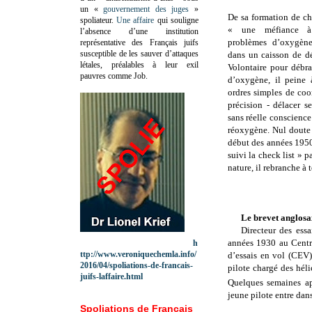
un «
gouvernement des juges
»
De sa formation de cha
spoliateur.
Une affaire
qui souligne
« une méfiance à
l’absence d’une institution
problèmes d’oxygène
représentative des Français juifs
susceptible de les sauver d’attaques
dans un caisson de d
létales, préalables à leur exil
Volontaire pour débr
pauvres comme Job.
d’oxygène, il peine 
ordres simples de coo
précision - délacer se
sans réelle conscience
réoxygène. Nul doute 
début des années 1950
suivi la check list » p
nature, il rebranche à
Le brevet anglosax
Directeur des ess
années 1930 au Centr
h
ttp://www.veroniquechemla.info/
d’essais en vol (CEV
2016/04/spoliations-de-francais-
pilote chargé des hél
juifs-laffaire.html
Quelques semaines ap
jeune pilote entre dans
Spoliations de Français