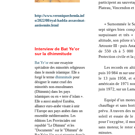
participent au sauveta
Plateau, Vincendon et
http://www.veroniquechemla.inf
o/2022/08/eyal-hadda-assassinat-
« Surnommée le Sai
antisemite.html
sept sièges bien conç
surpuissant et très 
altitude, son pilote n’
Artouste III - puis As
Interview de Bat Ye’or
de 550 ch à
5 000
sur la dhimmitude
Protection civile et l
Bat Ye’or
est une essayiste
Les records en alt
spécialiste des minorités religieuses
dans le monde islamique. Elle a
puis
10 984 m
sur une 
forgé le terme
dhimmitude
pour
le 13 juin 1958, et 
désigner le statut cruel des
américain de 1971 non
minorités non-musulmanes
juin 1972, sur un Lam
(Dhimmis) dans les pays
islamiques ou en « terre d’islam ».
Equipé d’un moteur
Elle a aussi analysé Eurabia,
chauffage et sans hori
alliance euro-arabe visant à unir
prévu. A travers des 
l’Europe aux pays arabes dans un
ensemble méditerranéen. Les
soleil et essaie de l
éditions Les Provinciales ont
pour l’oxygène, il mo
republié "Le Dhimmi" et les
sans moteur, le rotor 
"Documents" sur le "Dhimmi" de
minutes.
Bat Ye'or. Un essai pionnier dont la