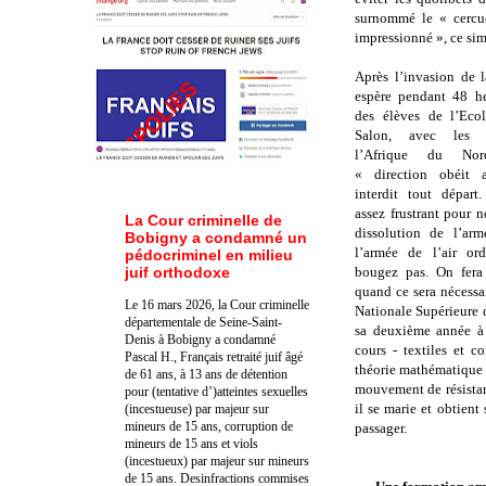
surnommé le « cercue
impressionné », ce sim
Après l’invasion de 
espère pendant 48 he
des élèves de l’Eco
Salon, avec les 
l’Afrique du No
« direction obéit 
interdit tout départ
assez frustrant pour n
La Cour criminelle de
dissolution de l’arm
Bobigny a condamné un
l’armée de l’air o
pédocriminel en milieu
juif orthodoxe
bougez pas. On fera
quand ce sera nécessa
Le 16 mars 2026, la Cour criminelle
Nationale Supérieure d
départementale de Seine-Saint-
sa deuxième année à 
Denis à Bobigny a condamné
cours - textiles et 
Pascal H., Français retraité juif âgé
théorie mathématique 
de 61 ans, à 13 ans de détention
mouvement de résistan
pour (tentative d’)atteintes sexuelles
il se marie et obtien
(incestueuse) par majeur sur
mineurs de 15 ans, corruption de
passager.
mineurs de 15 ans et viols
(incestueux) par majeur sur mineurs
de 15 ans. Des
infractions commises