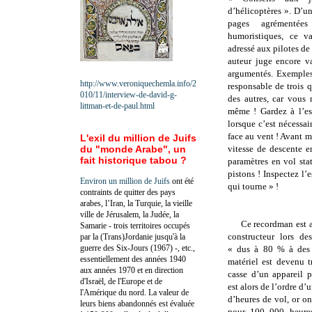
d’hélicoptères ». D’u
pages agrémentée
humoristiques, ce v
adressé aux pilotes de
auteur juge encore va
argumentés. Exemples
http://www.veroniquechemla.info/2
responsable de trois q
010/11/interview-de-david-g-
des autres, car vous 
littman-et-de-paul.html
même ! Gardez à l’es
lorsque c’est nécessai
face au vent ! Avant m
L'exil du million de Juifs
du "monde Arabe", un
vitesse de descente e
fait historique tabou ?
paramètres en vol st
pistons ! Inspectez l’e
Environ un million de Juifs
ont été
qui tourne » !
contraints de quitter des pays
arabes, l’Iran, la Turquie, la vieille
ville de Jérusalem, la Judée, la
Ce recordman est a
Samarie - trois territoires occupés
constructeur lors des
par la (Trans)Jordanie jusqu'à la
guerre des Six-Jours (1967) -, etc.,
« dus à 80 % à des f
essentiellement des années 1940
matériel est devenu t
aux années 1970 et en direction
casse d’un appareil p
d'Israël, de l'Europe et de
est alors de l’ordre d
l'Amérique du nord. La valeur de
d’heures de vol, or o
leurs biens abandonnés est évaluée
pour 100 000 heure