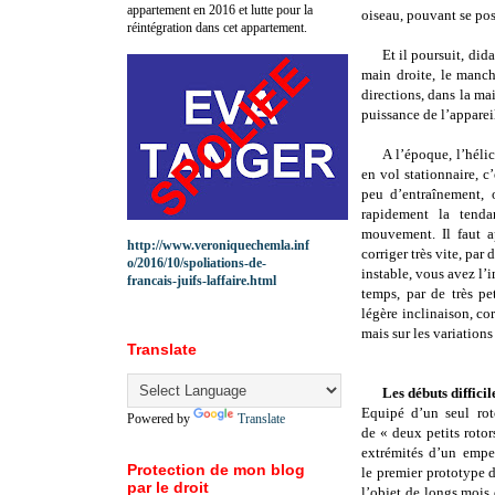
appartement en 2016 et lutte pour la
oiseau, pouvant se pos
réintégration dans cet appartement.
Et il poursuit, did
main droite, le manch
directions, dans la ma
puissance de l’apparei
A l’époque, l’héli
en vol stationnaire, 
peu d’entraînement, o
rapidement la tend
mouvement. Il faut ap
http://www.veroniquechemla.inf
corriger très vite, par
o/2016/10/spoliations-de-
instable, vous avez l’
francais-juifs-laffaire.html
temps, par de très pe
légère inclinaison, cor
mais sur les variations 
Translate
Les débuts diffici
Equipé d’un seul rot
Powered by
Translate
de « deux petits roto
extrémités d’un emp
Protection de mon blog
le premier prototype 
par le droit
l’objet de longs mois 