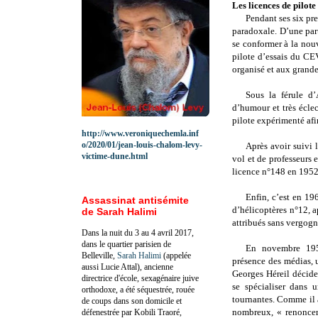
Les licences de pilote
Pendant ses six pre
paradoxale. D’une part,
se conformer à la nouv
pilote d’essais du CEV
organisé et aux grande
Sous la férule d’
d’humour et très écle
pilote expérimenté afin
http://www.veroniquechemla.inf
o/2020/01/jean-louis-chalom-levy-
Après avoir suivi 
victime-dune.html
vol et de professeurs
licence n°148 en 1952
Enfin, c’est en 196
Assassinat antisémite
d’hélicoptères n°12, a
de Sarah Halimi
attribués sans vergogn
Dans la nuit du 3 au 4 avril 2017,
dans le quartier parisien de
En novembre 1952
Belleville,
Sarah Halimi
(appelée
présence des médias, u
aussi Lucie Attal), ancienne
Georges Héreil décide 
directrice d'école, sexagénaire juive
se spécialiser dans u
orthodoxe, a été séquestrée, rouée
tournantes. Comme il a
de coups dans son domicile et
nombreux, « renoncer
défenestrée par Kobili Traoré,