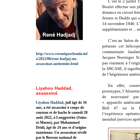
C’est le 2 juillet
Boulet effectue son p
distance en circuit fe
Jensen et Dodds qui s
14 novembre 1946. L’h
supplémentaire et ... u
C’est au Salon de 
présente cet hélicop
commentaire laudat
http://www.veroniquechemla.inf
Jacques Noetinger. Si
o/2022/06/rene-hadjaj-un-
pas vraiment à l’origi
assassinat-antisemite.html
la SNCASE, il signifie
de l’hégémonie améric
En effet, const
Liyahou Haddad,
prototypes, l’Alouette
assassiné
de nouveauté par
« appareils américain
Liyahou Haddad
, juif âgé de 34
ans, a été assassiné à coups de
Bell 47 ou le H
couteau et de hache le samedi 20
l’expérience opérat
août 2022, à Longperrier (Seine-
mondial (services aprè
et-Marne), par Mohammed
Dridi, âgé de 24 ans et d'origine
tunisienne. Un assassinat révélé
par le Bureau national de