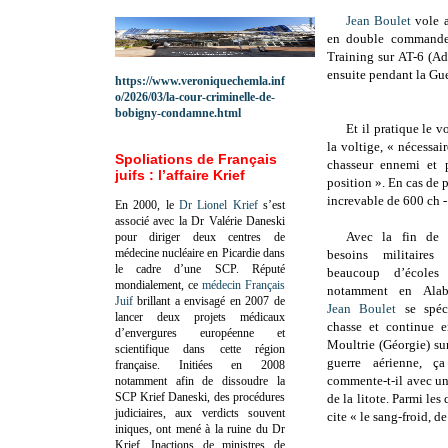
Jean Boulet
vole a
en double commande.
Training sur AT-6 (Ad
ensuite pendant la Gue
https://www.veroniquechemla.inf
o/2026/03/la-cour-criminelle-de-
bobigny-condamne.html
Et il pratique le v
la voltige, « nécessair
Spoliations de Français
chasseur ennemi et 
juifs : l’affaire Krief
position ». En cas de
increvable de 600 ch -
En 2000, le
Dr Lionel Krief
s’est
associé avec la Dr Valérie Daneski
Avec la fin de l
pour diriger deux centres de
médecine nucléaire en Picardie dans
besoins militaires
le cadre d’une SCP.
Réputé
beaucoup d’écoles
mondialement, ce
médecin Français
notamment en Alab
Juif
brillant a envisagé en 2007 de
Jean Boulet
se spéci
lancer deux projets médicaux
chasse et continue 
d’envergures européenne et
Moultrie (Géorgie) su
scientifique dans cette région
guerre aérienne, ça
française.
Initiées en 2008
commente-t-il avec u
notamment afin de dissoudre la
SCP Krief Daneski, des procédures
de la litote. Parmi les 
judiciaires, aux verdicts souvent
cite « le sang-froid, d
iniques, ont mené à la ruine du Dr
Krief.
Inactions de ministres de