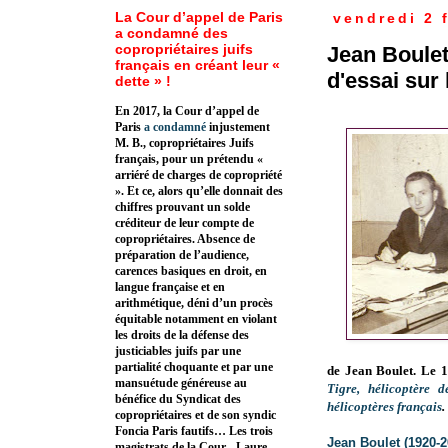
La Cour d’appel de Paris
vendredi 2 
a condamné des
copropriétaires juifs
Jean Boulet
français en créant leur «
d'essai sur
dette » !
En 2017, la Cour d’appel de
Paris
a condamné
injustement
M. B., copropriétaires Juifs
français, pour un prétendu «
arriéré de charges de copropriété
». Et ce, alors qu’elle donnait des
chiffres prouvant un solde
créditeur de leur compte de
copropriétaires. Absence de
préparation de l’audience,
carences basiques en droit, en
langue française et en
arithmétique, déni d’un procès
équitable notamment en violant
les droits de la défense des
justiciables juifs par une
partialité choquante et par une
de Jean Boulet. Le 1
mansuétude généreuse au
Tigre, hélicoptère 
bénéfice du Syndicat des
hélicoptères français
.
copropriétaires et de son syndic
Foncia Paris fautifs… Les trois
Jean Boulet (1920-20
magistrats de la Cour - Laure