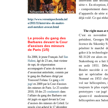
intervient une secon
série ». En réception,
- comportement dans t
d’appareils de série 
déjà volé.
Ce qui rédui
http://www.veroniquechemla.inf
o/2011/11/interview-de-maitre-
axel-metzker-avocat.html
The right man at t
C’est en novembre
Le procès du gang des
président, Georges H
Barbares devant la Cour
licence du Sikorsky 
d'assises des mineurs
pénétrer le marché d
de Paris (1/5)
grâce à la technologie
SE-3120 est alors en 
En 2006, le jeune Français Juif
Ilan
Halimi,
âgé de 23 ans, était victime
Stakenburg en a fait l
de rapt, de séquestration
en août 1951. Déb
accompagnée d’actes de torture et
Boulet succède à ce 
d’assassinat antisémite, commis par
qui se spécialise da
le gang des Barbares dirigé par
Nommé en 1953 chef 
Youssouf Fofana. Ce gang
a été
vol sur hélicoptères,
jugé
en 2009 par la Cour d'assises
toujours le plus expér
des mineurs de Paris. Le 25 octobre
prototypes - car jugé 
2010, 18 des 25
condamnés
dans
l’affaire du gang des Barbares ont
ajoute-t-il modeste
été jugés en appel devant la Cour
hélicoptères aux Salon
d’assises des mineurs de Créteil. Le
procès s'est achevé le 17 décembre