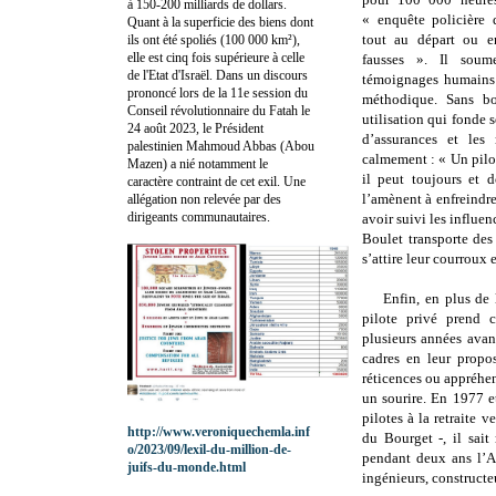
à 150-200 milliards de dollars.
« enquête policière q
Quant à la superficie des biens dont
tout au départ ou e
ils ont été spoliés (100 000 km²),
elle est cinq fois supérieure à celle
fausses ». Il soum
de l'Etat d'Israël. Dans un discours
témoignages humains 
prononcé lors de la 11e session du
méthodique. Sans bo
Conseil révolutionnaire du Fatah le
utilisation qui fonde 
24 août 2023, le Président
d’assurances et les 
palestinien Mahmoud Abbas (Abou
calmement : « Un pilote
Mazen) a nié notamment le
il peut toujours et d
caractère contraint de cet exil. Une
l’amènent à enfreindre
allégation non relevée par des
dirigeants communautaires.
avoir suivi les influen
Boulet transporte des
s’attire leur courroux 
Enfin, en plus de 
pilote privé prend c
plusieurs années avan
cadres en leur propos
réticences ou appréhen
un sourire. En 1977 
pilotes à la retraite 
http://www.veroniquechemla.inf
du Bourget -, il sait
o/2023/09/lexil-du-million-de-
pendant deux ans l’A
juifs-du-monde.html
ingénieurs, constructe