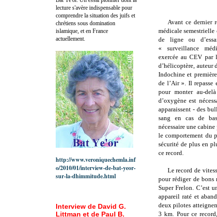
lecture s'avère indispensable pour
comprendre la situation des juifs et
Avant ce dernier r
chrétiens sous domination
médicale semestrielle 
islamique, et en France
actuellement.
de ligne ou d’essai
« surveillance médi
exercée au CEV par l
d’hélicoptère, auteur
Indochine et premièr
de l’Air ». Il repasse 
pour monter au-de
d’oxygène est nécessa
apparaissent - des bul
sang en cas de bas
nécessaire une cabine 
le comportement du p
sécurité de plus en p
ce record.
http://www.veroniquechemla.inf
o/2010/01/interview-de-bat-yeor-
Le record de vites
sur-la-dhimmitude.html
pour rédiger de bons r
Super Frelon. C’est u
appareil raté et aban
deux pilotes atteigne
Interview de David G.
Littman et de Paul B.
3 km
. Pour ce record