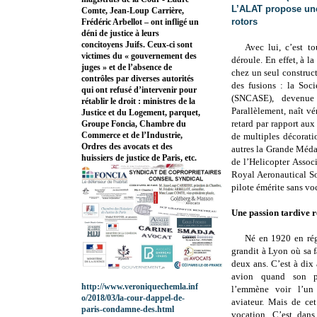
L’ALAT propose une 
Comte, Jean-Loup Carrière,
rotors
Frédéric Arbellot – ont infligé un
déni de justice à leurs
concitoyens Juifs. Ceux-ci sont
Avec lui, c’est t
victimes du « gouvernement des
déroule. En effet, à l
juges » et de l’absence de
chez un seul construct
contrôles par diverses autorités
des fusions : la Soc
qui ont refusé d’intervenir pour
(SNCASE), devenue
rétablir le droit : ministres de la
Parallèlement, naît vé
Justice et du Logement, parquet,
retard par rapport aux
Groupe Foncia, Chambre du
Commerce et de l’Industrie,
de multiples décorati
Ordres des avocats et des
autres la Grande Médai
huissiers de justice de Paris, etc.
de l’Helicopter Assoc
Royal Aeronautical So
pilote émérite sans vo
Une passion tardive 
Né en 1920 en rég
grandit à Lyon où sa fa
deux ans. C’est à dix
avion quand son pèr
http://www.veroniquechemla.inf
l’emmène voir l’un 
o/2018/03/la-cour-dappel-de-
aviateur. Mais de ce
paris-condamne-des.html
vocation. C’est dans