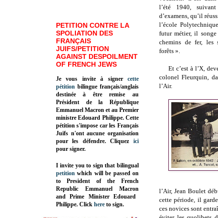
l’été 1940, suivant
d’examens, qu’il réuss
l’école Polytechniqu
PETITION CONTRE LA
SPOLIATION DES
futur métier, il songe
FRANÇAIS
chemins de fer, les 
JUIFS/PETITION
forêts ».
AGAINST DESPOILMENT
OF FRENCH JEWS
Et c’est à l’X, de
colonel Fleurquin, d
Je vous invite à signer
cette
l’Air.
pétition
bilingue français/anglais
destinée à être remise au
Président de la République
Emmanuel Macron et au Premier
ministre Edouard Philippe. Cette
pétition s'impose car les Français
Juifs n'ont aucune organisation
pour les défendre. Cliquez
ici
pour signer.
I invite you to sign that bilingual
petition
which will be passed on
to President of the French
Republic
Emmanuel Macron
l’Air, Jean Boulet dé
and Prime Minister
Edouard
cette période, il gard
Philippe
.
Click
here
to sign.
ces novices sont entra
éviter les quolibets 