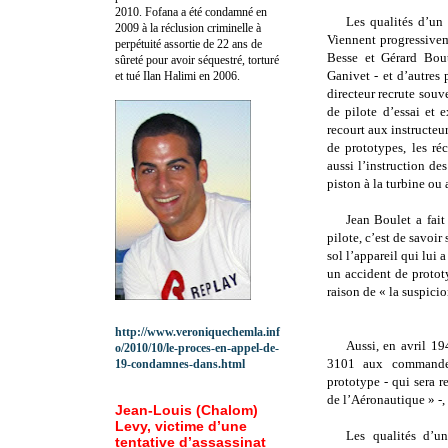
2010.
Fofana a été c
ondamné en
Les qualités d’un
2009 à la réclusion criminelle à
Viennent progressive
perpétuité assortie de 22 ans de
Besse et Gérard Bou
sûreté pour avoir séquestré, torturé
Ganivet - et d’autres
et tué Ilan Halimi en 2006.
directeur recrute souve
de pilote d’essai et
recourt aux instructeu
de prototypes, les ré
aussi l’instruction de
piston à la turbine ou
Jean Boulet a fai
pilote, c’est de savoir
sol l’appareil qui lui 
un accident de prototy
raison de « la suspicio
http://www.veroniquechemla.inf
Aussi, en avril 19
o/2010/10/le-proces-en-appel-de-
3101 aux commandes
19-condamnes-dans.html
prototype - qui sera 
de l’Aéronautique » -, 
Jean-Louis (Chalom)
Levy, victime d’une
Les qualités d’un
tentative d’assassinat