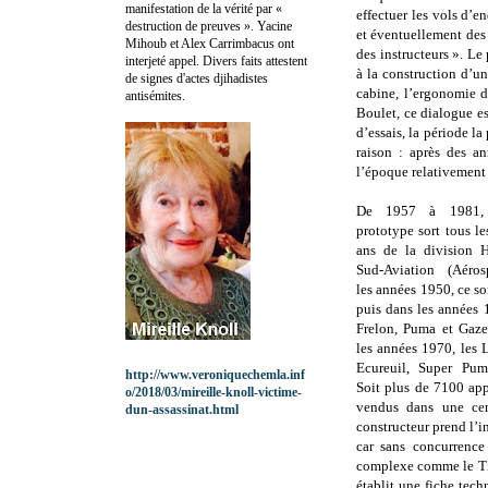
manifestation de la vérité par «
effectuer les vols d’
destruction de preuves ». Yacine
et éventuellement des r
Mihoub et Alex Carrimbacus ont
des instructeurs ». Le
interjeté appel. Divers faits attestent
à la construction d’u
de signes d'actes djihadistes
cabine, l’ergonomie 
antisémites.
Boulet, ce dialogue es
d’essais, la période la
raison : après des an
l’époque relativement 
De 1957 à 1981,
prototype sort tous le
ans de la division H
Sud-Aviation (Aéros
les années 1950, ce so
puis dans les années 
Frelon, Puma et Gaze
les années 1970, les
Ecureuil, Super Pum
http://www.veroniquechemla.inf
Soit plus de 7100 app
o/2018/03/mireille-knoll-victime-
vendus dans une cen
dun-assassinat.html
constructeur prend l’in
car sans concurrence 
complexe comme le Tig
établit une fiche tech