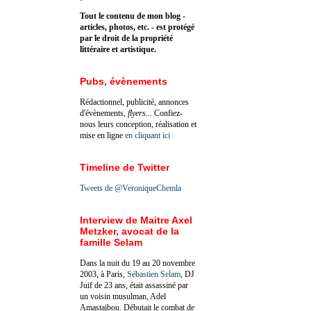
Tout le contenu de mon blog -
articles, photos, etc. - est protégé
par le droit de la propriété
littéraire et artistique.
Pubs, évènements
Rédactionnel, publicité, annonces
d'évènements,
flyers
... Confiez-
nous leurs conception, réalisation et
mise en ligne
en cliquant ici
Timeline de Twitter
Tweets de @VeroniqueChemla
Interview de Maitre Axel
Metzker, avocat de la
famille Selam
Dans la nuit du 19 au 20 novembre
2003, à Paris,
Sébastien Selam
, DJ
Juif de 23 ans, était assassiné par
un voisin musulman, Adel
Amastaibou. Débutait le combat de