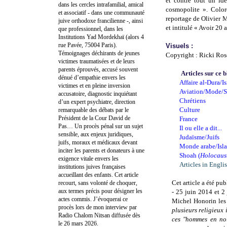
et contre tout un id
dans les cercles intrafamilial, amical
cosmopolite ». Coloré
et associatif - dans une communauté
reportage de Olivier 
juive orthodoxe francilienne -, ainsi
et intitulé « Avoir 20 
que professionnel, dans les
Institutions Yad Mordekhaï (alors 4
rue Pavée, 75004 Paris).
Visuels :
Témoignages déchirants de jeunes
Copyright : Ricki Ro
victimes traumatisées et de leurs
parents éprouvés, accusé souvent
Articles sur ce 
dénué d’empathie envers les
Affaire al-Dura/Is
victimes et en pleine inversion
Aviation/Mode/S
accusatoire, diagnostic inquiétant
Chrétiens
d’un expert psychiatre, direction
Culture
remarquable des débats par le
Président de la Cour David de
France
Pas… Un procès pénal sur un sujet
Il ou elle a dit...
sensible, aux enjeux juridiques,
Judaïsme/Juifs
juifs, moraux et médicaux devant
Monde arabe/Isl
inciter les parents et donateurs à une
Shoah (
Holocaus
exigence vitale envers les
Articles in Engli
institutions juives françaises
accueillant des enfants. Cet article
Cet article a été pub
recourt, sans volonté de choquer,
aux termes précis pour désigner les
- 25 juin 2014 et 2
actes commis. J’évoquerai ce
Michel Honorin les 
procès lors de mon interview par
plusieurs religieux i
Radio Chalom Nitsan diffusée dès
ces "hommes en noir
le 26 mars 2026.