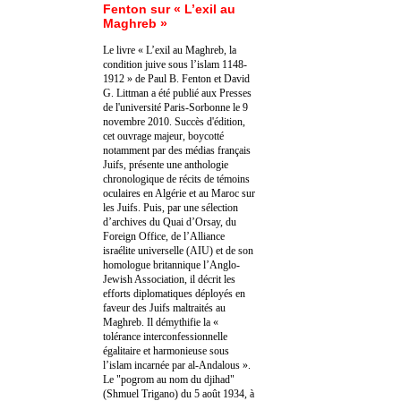
Fenton sur « L’exil au
Maghreb »
Le livre « L’exil au Maghreb, la
condition juive sous l’islam 1148-
1912 » de Paul B. Fenton et David
G. Littman a été publié aux Presses
de l'université Paris-Sorbonne le 9
novembre 2010. Succès d'édition,
cet ouvrage majeur, boycotté
notamment par des médias français
Juifs, présente une anthologie
chronologique de récits de témoins
oculaires en Algérie et au Maroc sur
les Juifs. Puis, par une sélection
d’archives du Quai d’Orsay, du
Foreign Office, de l’Alliance
israélite universelle (AIU) et de son
homologue britannique l’Anglo-
Jewish Association, il décrit les
efforts diplomatiques déployés en
faveur des Juifs maltraités au
Maghreb. Il démythifie la «
tolérance interconfessionnelle
égalitaire et harmonieuse sous
l’islam incarnée par al-Andalous ».
Le "pogrom au nom du djihad"
(Shmuel Trigano) du 5 août 1934, à