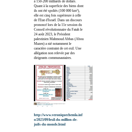
à 150-200 milliards de dollars.
Quant à la superficie des biens dont
ils ont été spoliés (100 000 km²),
elle est cinq fois supérieure à celle
de l'Etat d'Israël. Dans un discours
prononcé lors de la 11e session du
Conseil révolutionnaire du Fatah le
24 août 2023, le Président
palestinien Mahmoud Abbas (Abou
Mazen) a nié notamment le
caractère contraint de cet exil. Une
allégation non relevée par des
dirigeants communautaires.
http://www.veroniquechemla.inf
o/2023/09/lexil-du-million-de-
juifs-du-monde.html