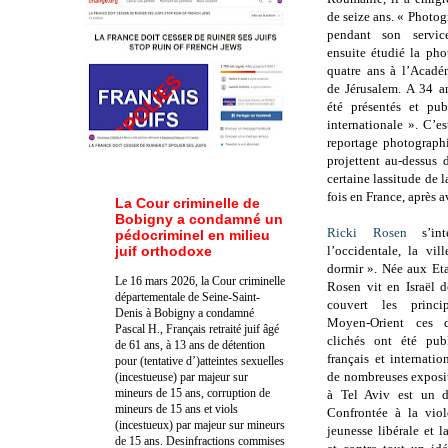
de seize ans. « Photo
pendant son service
ensuite étudié la ph
quatre ans à l’Acadé
de Jérusalem. A 34 an
été présentés et pub
internationale ». C’es
reportage photographi
projettent au-dessus
certaine lassitude de 
fois en France, après a
La Cour criminelle de
Bobigny a condamné un
Ricki Rosen
s’int
pédocriminel en milieu
juif orthodoxe
l’occidentale, la vi
dormir ». Née aux Et
Le 16 mars 2026, la Cour criminelle
Rosen vit en Israël d
départementale de Seine-Saint-
couvert les princ
Denis à Bobigny a condamné
Moyen-Orient ces d
Pascal H., Français retraité juif âgé
clichés ont été pub
de 61 ans, à 13 ans de détention
français et internatio
pour (tentative d’)atteintes sexuelles
de nombreuses exposit
(incestueuse) par majeur sur
mineurs de 15 ans, corruption de
à Tel Aviv est un dé
mineurs de 15 ans et viols
Confrontée à la viol
(incestueux) par majeur sur mineurs
jeunesse libérale et 
de 15 ans. Des
infractions commises