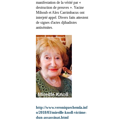
manifestation de la vérité par «
destruction de preuves ». Yacine
Mihoub et Alex Carrimbacus ont
interjeté appel. Divers faits attestent
de signes d'actes djihadistes
antisémites.
http://www.veroniquechemla.inf
o/2018/03/mireille-knoll-victime-
dun-assassinat.html