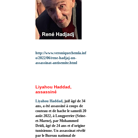
http://www.veroniquechemla.inf
o/2022/06/rene-hadjaj-un-
assassinat-antisemite.html
Liyahou Haddad,
assassiné
Liyahou Haddad
, juif âgé de 34
ans, a été assassiné à coups de
couteau et de hache le samedi 20
août 2022, à Longperrier (Seine-
et-Marne), par Mohammed
Dridi, âgé de 24 ans et d'origine
tunisienne. Un assassinat révélé
par le Bureau national de