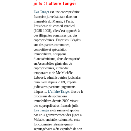
juifs : l’affaire Tanger
Eva Tanger
est une copropriétaire
française juive habitant dans un
immeuble du Marais, à Paris.
Présidente du conseil syndical
(1988-1998), elle s’est opposée à
des illégalités commises par des
copropriétaires. Emprises illégales
sur des parties communes,
convoitise et spéculation
immobilières, soupçons
d’antisémitisme, abus de majorité
en Assemblées générales de
copropriétaires, « mandat
temporaire » de Me Michèle
Lebossé, administratrice judiciaire,
renouvelé depuis 2009, experts
judiciaires partiaux, jugements
iniques…
L’affaire Tanger
illustre le
processus de spoliations
immobilières depuis 2000 visant
des copropriétaires français juifs.
Eva Tanger
a été ruinée et spoliée
par un « gouvernement des juges ».
Malade, endettée, calomniée, cette
fonctionnaire retraitée quasi-
septuagénaire a été expulsée de son