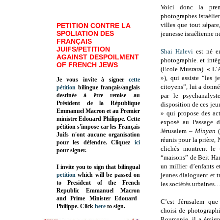
Voici donc la prem
photographes israélie
villes que tout sépar
PETITION CONTRE LA
SPOLIATION DES
jeunesse israélienne n
FRANÇAIS
JUIFS/PETITION
Shai Halevi
est né en
AGAINST DESPOILMENT
photographie. et intè
OF FRENCH JEWS
(Ecole Musrara). « L
»), qui assiste “les 
Je vous invite à signer
cette
citoyens”, lui a donn
pétition
bilingue français/anglais
destinée à être remise au
par le psychanalys
Président de la République
disposition de ces jeu
Emmanuel Macron et au Premier
» qui propose des ac
ministre Edouard Philippe. Cette
exposé au Passage d
pétition s'impose car les Français
Jérusalem –
Minyan
(
Juifs n'ont aucune organisation
réunis pour la prière, 
pour les défendre. Cliquez
ici
clichés montrent le 
pour signer.
“maisons” de Beit Ham
un millier d’enfants e
I invite you to sign that bilingual
petition
which will be passed on
jeunes dialoguent et tr
to President of the French
les sociétés urbaines
Republic
Emmanuel Macron
and Prime Minister
Edouard
C’est Jérusalem que
Philippe
.
Click
here
to sign.
choisi de photograph
Roumanie, il a émigré