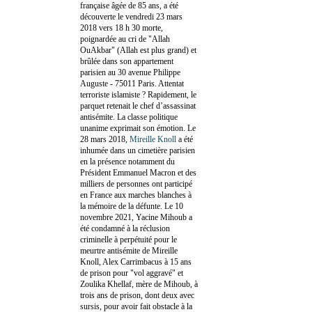
française âgée de 85 ans, a été
découverte le vendredi 23 mars
2018 vers 18 h 30 morte,
poignardée au cri de "Allah
OuAkbar" (Allah est plus grand) et
brûlée dans son appartement
parisien au 30 avenue Philippe
Auguste - 75011 Paris. Attentat
terroriste islamiste ? Rapidement, le
parquet retenait le chef d’assassinat
antisémite. La classe politique
unanime exprimait son émotion. Le
28 mars 2018,
Mireille Knoll
a été
inhumée dans un cimetière parisien
en la présence notamment du
Président Emmanuel Macron et des
milliers de personnes ont participé
en France aux marches blanches à
la mémoire de la défunte. Le 10
novembre 2021, Yacine Mihoub a
été condamné à la réclusion
criminelle à perpétuité pour le
meurtre antisémite de Mireille
Knoll, Alex Carrimbacus à 15 ans
de prison pour "vol aggravé" et
Zoulika Khellaf, mère de Mihoub, à
trois ans de prison, dont deux avec
sursis, pour avoir fait obstacle à la