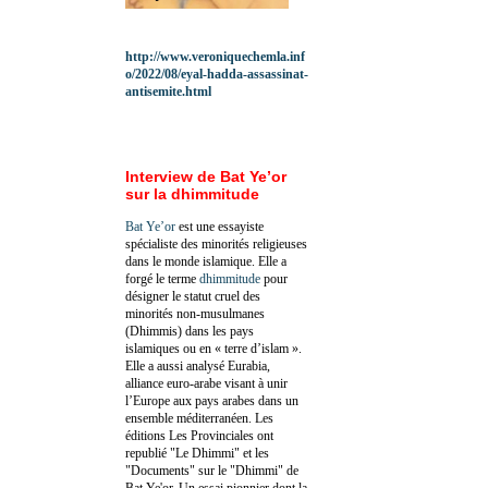
http://www.veroniquechemla.inf
o/2022/08/eyal-hadda-assassinat-
antisemite.html
Interview de Bat Ye’or
sur la dhimmitude
Bat Ye’or
est une essayiste
spécialiste des minorités religieuses
dans le monde islamique. Elle a
forgé le terme
dhimmitude
pour
désigner le statut cruel des
minorités non-musulmanes
(Dhimmis) dans les pays
islamiques ou en « terre d’islam ».
Elle a aussi analysé Eurabia,
alliance euro-arabe visant à unir
l’Europe aux pays arabes dans un
ensemble méditerranéen. Les
éditions Les Provinciales ont
republié "Le Dhimmi" et les
"Documents" sur le "Dhimmi" de
Bat Ye'or. Un essai pionnier dont la