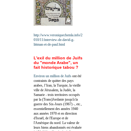
http://www.veroniquechemla.info/2
010/11/interview-de-david-g-
littman-et-de-paul.html
L'exil du million de Juifs
du "monde Arabe", un
fait historique tabou ?
Environ un million de Juifs
ont été
contraints de quitter des pays
arabes, l’Iran, la Turquie, la vieille
ville de Jérusalem, la Judée, la
Samarie - trois territoires occupés
par la (Trans)Jordanie jusqu'à la
guerre des Six-Jours (1967) -, etc.,
essentiellement des années 1940
aux années 1970 et en direction
d'Israël, de l'Europe et de
l'Amérique du nord. La valeur de
leurs biens abandonnés est évaluée