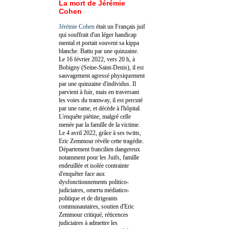
La mort de Jérémie
Cohen
Jérémie Cohen
était un Français juif
qui souffrait d'un léger handicap
mental et portait souvent sa kippa
blanche. Battu par une quinzaine.
Le 16 février 2022, vers 20 h, à
Bobigny (Seine-Saint-Denis), il est
sauvagement agressé physiquement
par une quinzaine d'individus. Il
parvient à fuir, mais en traversant
les voies du tramway, il est percuté
par une rame, et décède à l'hôpital.
L'enquête piétine, malgré celle
menée par la famille de la victime.
Le 4 avril 2022, grâce à ses twitts,
Eric Zemmour révèle cette tragédie.
Département francilien dangereux
notamment pour les Juifs, famille
endeuillée et isolée contrainte
d'enquêter face aux
dysfonctionnements politico-
judiciaires, omerta médiatico-
politique et de dirigeants
communautaires, soutien d'Eric
Zemmour critiqué, réticences
judiciaires à admettre les