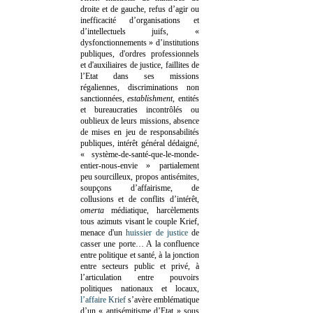
droite et de gauche, refus d’agir ou
inefficacité d’organisations et
d’intellectuels juifs, «
dysfonctionnements » d’institutions
publiques, d'ordres professionnels
et d'auxiliaires de justice, faillites de
l’Etat dans ses missions
régaliennes, discriminations non
sanctionnées,
establishment
, entités
et bureaucraties incontrôlés ou
oublieux de leurs missions, absence
de mises en jeu de responsabilités
publiques, intérêt général dédaigné,
« système-de-santé-que-le-monde-
entier-nous-envie » partialement
peu sourcilleux, propos antisémites,
soupçons d’affairisme, de
collusions et de conflits d’intérêt,
omerta
médiatique, harcèlements
tous azimuts visant le couple Krief,
menace d'un
huissier de justice
de
casser une porte…
A la confluence
entre politique et santé, à la jonction
entre secteurs public et privé, à
l’articulation entre pouvoirs
politiques nationaux et locaux,
l’affaire Krief
s’avère emblématique
d’un « antisémitisme d’Etat » sous