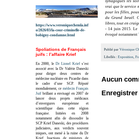
synagogues les soir
vrai que le service 
pour les filles, pou
du Grand Israël. C
libres, tout en craig
https://www.veroniquechemla.inf
-
14 juin 2015. Le
o/2026/03/la-cour-criminelle-de-
évoqué notamment
bobigny-condamne.html
Spoliations de Français
Publié par
Véronique C
juifs : l’affaire Krief
Libellés :
Exposition
,
Fr
En 2000, le
Dr Lionel Krief
s’est
associé avec la Dr Valérie Daneski
pour diriger deux centres de
Aucun comm
médecine nucléaire en Picardie dans
le cadre d’une SCP.
Réputé
mondialement, ce
médecin Français
Enregistre
Juif
brillant a envisagé en 2007 de
lancer deux projets médicaux
d’envergures européenne et
scientifique dans cette région
française.
Initiées en 2008
notamment afin de dissoudre la
SCP Krief Daneski, des procédures
judiciaires, aux verdicts souvent
iniques, ont mené à la ruine du Dr
Krief.
Inactions de ministres de