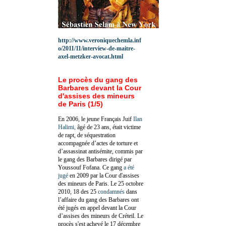
http://www.veroniquechemla.inf
o/2011/11/interview-de-maitre-
axel-metzker-avocat.html
Le procès du gang des
Barbares devant la Cour
d'assises des mineurs
de Paris (1/5)
En 2006, le jeune Français Juif
Ilan
Halimi,
âgé de 23 ans, était victime
de rapt, de séquestration
accompagnée d’actes de torture et
d’assassinat antisémite, commis par
le gang des Barbares dirigé par
Youssouf Fofana. Ce gang
a été
jugé
en 2009 par la Cour d'assises
des mineurs de Paris. Le 25 octobre
2010, 18 des 25
condamnés
dans
l’affaire du gang des Barbares ont
été jugés en appel devant la Cour
d’assises des mineurs de Créteil. Le
procès s'est achevé le 17 décembre