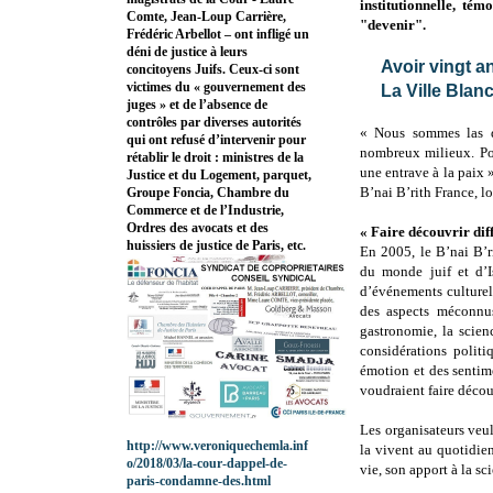
institutionnelle, té
Comte, Jean-Loup Carrière,
"devenir".
Frédéric Arbellot – ont infligé un
déni de justice à leurs
Avoir vingt a
concitoyens Juifs. Ceux-ci sont
victimes du « gouvernement des
La Ville Blan
juges » et de l’absence de
contrôles par diverses autorités
« Nous sommes las de
qui ont refusé d’intervenir pour
nombreux milieux. Pou
rétablir le droit : ministres de la
une entrave à la paix
Justice et du Logement, parquet,
B’nai B’rith France, lo
Groupe Foncia, Chambre du
Commerce et de l’Industrie,
Ordres des avocats et des
« Faire découvrir diff
huissiers de justice de Paris, etc.
En 2005, le B’nai B’r
du monde juif et d’Is
d’événements culturel
des aspects méconnus 
gastronomie, la scienc
considérations politi
émotion et des sentim
voudraient faire découv
Les organisateurs veul
http://www.veroniquechemla.inf
la vivent au quotidien.
o/2018/03/la-cour-dappel-de-
vie, son apport à la sc
paris-condamne-des.html