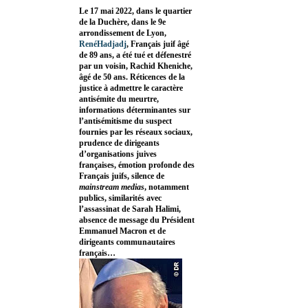
Le 17 mai 2022, dans le quartier
de la Duchère, dans le 9e
arrondissement de Lyon,
RenéHadjadj
, Français juif âgé
de 89 ans, a été tué et défenestré
par un voisin, Rachid Kheniche,
âgé de 50 ans. Réticences de la
justice à admettre le caractère
antisémite du meurtre,
informations déterminantes sur
l’antisémitisme du suspect
fournies par les réseaux sociaux,
prudence de dirigeants
d’organisations juives
françaises, émotion profonde des
Français juifs, silence de
mainstream medias
, notamment
publics, similarités avec
l’assassinat de Sarah Halimi,
absence de message du Président
Emmanuel Macron et de
dirigeants communautaires
français…