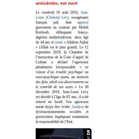
antisémite, est mort
Le vendredi 19 août 2016,
Jean-
Louis (Chalom) Levy
, sexagénaire
français juif, était
agressé
gravement au couteau par Mehdi
Kerkoub, délinquant franco-
algérien multirécidiviste, alors âgé
de 44 ans et
criant
« Allahou Aqbar
» (Allah est le plus grand). Le 12
septembre 2019, la Chambre de
l’instruction de la Cour d’appel de
Colmar a déclaré l’agresseur
pénalement irresponsable
«
en
raison d’un trouble psychique ou
neuropsychique ayant, au moment
des faits, aboli son discernement ou
le contrôle de ses actes
»
. Le 30
décembre 2019, Jean-Louis Levy
est décédé à l’âge de 65 ans ; il a été
enterré en Israël. Son agression
aurait du/pu être évitée.
Analyse
de
dysfonctionnements occultés et
gravissimes impliquant notamment
la responsabilité de l’Etat.