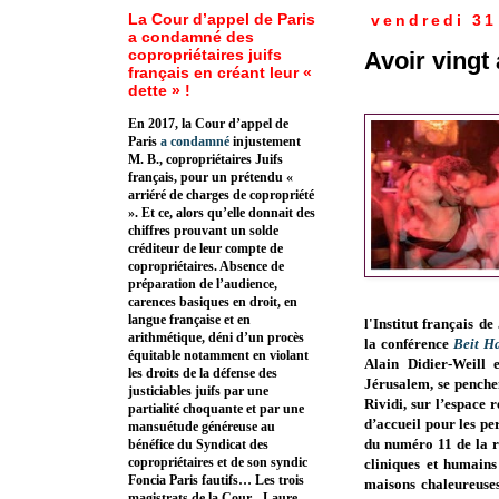
La Cour d’appel de Paris
vendredi 31
a condamné des
copropriétaires juifs
Avoir vingt
français en créant leur «
dette » !
En 2017, la Cour d’appel de
Paris
a condamné
injustement
M. B., copropriétaires Juifs
français, pour un prétendu «
arriéré de charges de copropriété
». Et ce, alors qu’elle donnait des
chiffres prouvant un solde
créditeur de leur compte de
copropriétaires. Absence de
préparation de l’audience,
carences basiques en droit, en
langue française et en
l'
Institut français 
arithmétique, déni d’un procès
la c
onférence
Beit H
équitable notamment en violant
Alain Didier-Weill 
les droits de la défense des
Jérusalem, se penche
justiciables juifs par une
Rividi, sur l’espace 
partialité choquante et par une
d’accueil pour les pe
mansuétude généreuse au
du numéro 11 de la re
bénéfice du Syndicat des
copropriétaires et de son syndic
cliniques et humains 
Foncia Paris fautifs… Les trois
maisons chaleureuses
magistrats de la Cour - Laure