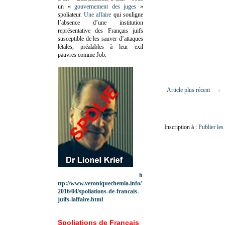
un «
gouvernement des juges
»
spoliateur.
Une affaire
qui souligne
l’absence d’une institution
représentative des Français juifs
susceptible de les sauver d’attaques
létales, préalables à leur exil
pauvres comme Job.
Article plus récent
Inscription à :
Publier le
h
ttp://www.veroniquechemla.info/
2016/04/spoliations-de-francais-
juifs-laffaire.html
Spoliations de Français