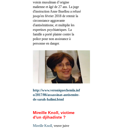
voisin musulman d’origine
malienne et âgé de 27 ans. La juge
d'instruction Anne Ihuellou a refusé
jusqu'en février 2018 de retenir la
circonstance aggravante
d'antisémitisme, et multiplie les
expertises psychiatriques. La
famille a porté plainte contre la
police pour non assistance à
personne en danger.
http://www.veroniquechemla.inf
o/2017/06/assassinat-antisemite-
de-sarah-halimi.html
Mireille Knoll, victime
d'un djihadiste ?
Mireille Knoll
, veuve juive