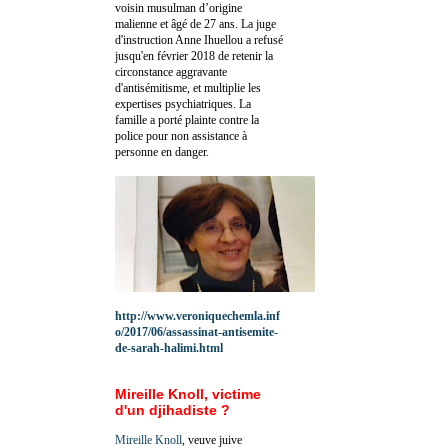
voisin musulman d’origine
malienne et âgé de 27 ans. La juge
d'instruction Anne Ihuellou a refusé
jusqu'en février 2018 de retenir la
circonstance aggravante
d'antisémitisme, et multiplie les
expertises psychiatriques. La
famille a porté plainte contre la
police pour non assistance à
personne en danger.
http://www.veroniquechemla.inf
o/2017/06/assassinat-antisemite-
de-sarah-halimi.html
Mireille Knoll, victime
d'un djihadiste ?
Mireille Knoll
, veuve juive