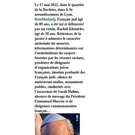
Le 17 mai 2022, dans le quartier
de la Duchère, dans le 9e
arrondissement de Lyon,
RenéHadjadj
, Français juif âgé
de 89 ans, a été tué et défenestré
par un voisin, Rachid Kheniche,
âgé de 50 ans. Réticences de la
justice à admettre le caractère
antisémite du meurtre,
informations déterminantes sur
l’antisémitisme du suspect
fournies par les réseaux sociaux,
prudence de dirigeants
d’organisations juives
françaises, émotion profonde des
Français juifs, silence de
mainstream medias
, notamment
publics, similarités avec
l’assassinat de Sarah Halimi,
absence de message du Président
Emmanuel Macron et de
dirigeants communautaires
français…