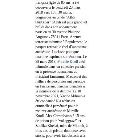
française âgée de 85 ans, a été
découverte le vendredi 23 mars
2018 vers 18 h 30 morte,
poignardée au cri de "Allah
OuAkbar" (Allah est plus grand) et
brûlée dans son appartement
parisien au 30 avenue Philippe
Auguste - 75011 Paris. Attentat
terroriste islamiste ? Rapidement, le
parquet retenait le chef d’assassinat
antisémite. La classe politique
unanime exprimait son émotion. Le
28 mars 2018,
Mireille Knoll
a été
inhumée dans un cimetière parisien
en la présence notamment du
Président Emmanuel Macron et des
milliers de personnes ont participé
en France aux marches blanches à
la mémoire de la défunte. Le 10
novembre 2021, Yacine Mihoub a
été condamné à la réclusion
criminelle à perpétuité pour le
meurtre antisémite de Mireille
Knoll, Alex Carrimbacus à 15 ans
de prison pour "vol aggravé" et
Zoulika Khellaf, mère de Mihoub, à
trois ans de prison, dont deux avec
sursis, pour avoir fait obstacle à la