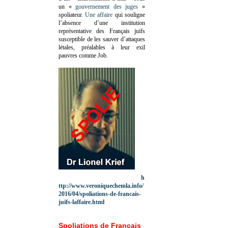
un «
gouvernement des juges
»
spoliateur.
Une affaire
qui souligne
l’absence d’une institution
représentative des Français juifs
susceptible de les sauver d’attaques
létales, préalables à leur exil
pauvres comme Job.
h
ttp://www.veroniquechemla.info/
2016/04/spoliations-de-francais-
juifs-laffaire.html
Spoliations de Français