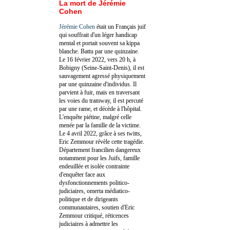
La mort de Jérémie
Cohen
Jérémie Cohen
était un Français juif
qui souffrait d'un léger handicap
mental et portait souvent sa kippa
blanche. Battu par une quinzaine.
Le 16 février 2022, vers 20 h, à
Bobigny (Seine-Saint-Denis), il est
sauvagement agressé physiquement
par une quinzaine d'individus. Il
parvient à fuir, mais en traversant
les voies du tramway, il est percuté
par une rame, et décède à l'hôpital.
L'enquête piétine, malgré celle
menée par la famille de la victime.
Le 4 avril 2022, grâce à ses twitts,
Eric Zemmour révèle cette tragédie.
Département francilien dangereux
notamment pour les Juifs, famille
endeuillée et isolée contrainte
d'enquêter face aux
dysfonctionnements politico-
judiciaires, omerta médiatico-
politique et de dirigeants
communautaires, soutien d'Eric
Zemmour critiqué, réticences
judiciaires à admettre les