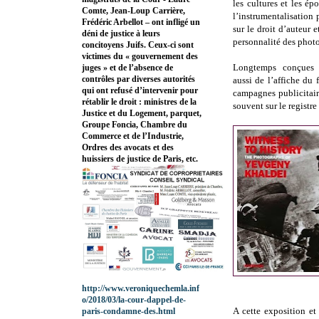
les cultures et les ép
Comte, Jean-Loup Carrière,
l’instrumentalisation 
Frédéric Arbellot – ont infligé un
sur le droit d’auteur e
déni de justice à leurs
personnalité des phot
concitoyens Juifs. Ceux-ci sont
victimes du « gouvernement des
Longtemps conçues p
juges » et de l’absence de
contrôles par diverses autorités
aussi de l’affiche du
qui ont refusé d’intervenir pour
campagnes publicitair
rétablir le droit : ministres de la
souvent sur le registre
Justice et du Logement, parquet,
Groupe Foncia, Chambre du
Commerce et de l’Industrie,
Ordres des avocats et des
huissiers de justice de Paris, etc.
http://www.veroniquechemla.inf
o/2018/03/la-cour-dappel-de-
A cette exposition e
paris-condamne-des.html