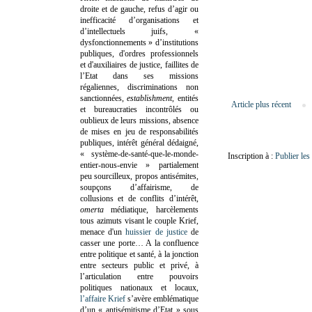
droite et de gauche, refus d’agir ou
inefficacité d’organisations et
d’intellectuels juifs, «
dysfonctionnements » d’institutions
publiques, d'ordres professionnels
et d'auxiliaires de justice, faillites de
l’Etat dans ses missions
régaliennes, discriminations non
sanctionnées,
establishment
, entités
Article plus récent
et bureaucraties incontrôlés ou
oublieux de leurs missions, absence
de mises en jeu de responsabilités
publiques, intérêt général dédaigné,
« système-de-santé-que-le-monde-
Inscription à :
Publier le
entier-nous-envie » partialement
peu sourcilleux, propos antisémites,
soupçons d’affairisme, de
collusions et de conflits d’intérêt,
omerta
médiatique, harcèlements
tous azimuts visant le couple Krief,
menace d'un
huissier de justice
de
casser une porte…
A la confluence
entre politique et santé, à la jonction
entre secteurs public et privé, à
l’articulation entre pouvoirs
politiques nationaux et locaux,
l’affaire Krief
s’avère emblématique
d’un « antisémitisme d’Etat » sous