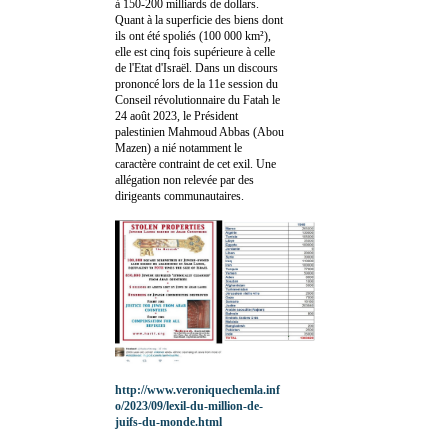
à 150-200 milliards de dollars.
Quant à la superficie des biens dont
ils ont été spoliés (100 000 km²),
elle est cinq fois supérieure à celle
de l'Etat d'Israël. Dans un discours
prononcé lors de la 11e session du
Conseil révolutionnaire du Fatah le
24 août 2023, le Président
palestinien Mahmoud Abbas (Abou
Mazen) a nié notamment le
caractère contraint de cet exil. Une
allégation non relevée par des
dirigeants communautaires.
http://www.veroniquechemla.inf
o/2023/09/lexil-du-million-de-
juifs-du-monde.html