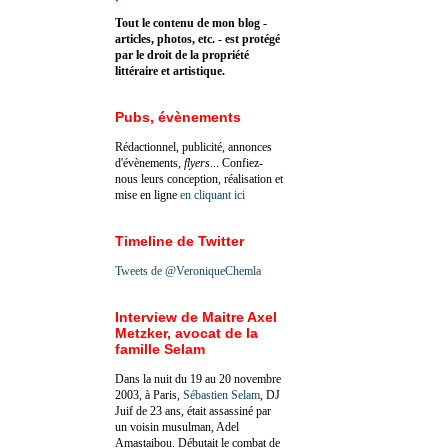
Tout le contenu de mon blog -
articles, photos, etc. - est protégé
par le droit de la propriété
littéraire et artistique.
Pubs, évènements
Rédactionnel, publicité, annonces
d'évènements,
flyers
... Confiez-
nous leurs conception, réalisation et
mise en ligne
en cliquant ici
Timeline de Twitter
Tweets de @VeroniqueChemla
Interview de Maitre Axel
Metzker, avocat de la
famille Selam
Dans la nuit du 19 au 20 novembre
2003, à Paris,
Sébastien Selam
, DJ
Juif de 23 ans, était assassiné par
un voisin musulman, Adel
Amastaibou. Débutait le combat de