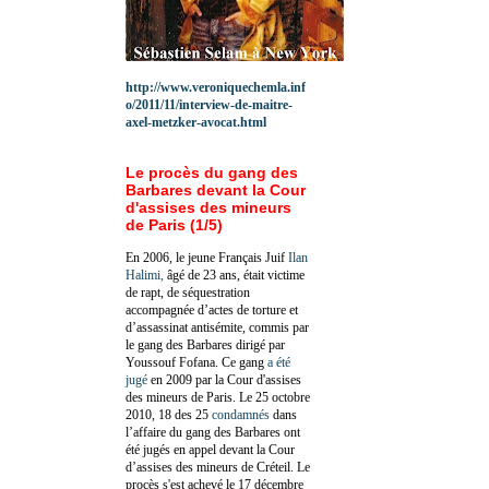
http://www.veroniquechemla.inf
o/2011/11/interview-de-maitre-
axel-metzker-avocat.html
Le procès du gang des
Barbares devant la Cour
d'assises des mineurs
de Paris (1/5)
En 2006, le jeune Français Juif
Ilan
Halimi,
âgé de 23 ans, était victime
de rapt, de séquestration
accompagnée d’actes de torture et
d’assassinat antisémite, commis par
le gang des Barbares dirigé par
Youssouf Fofana. Ce gang
a été
jugé
en 2009 par la Cour d'assises
des mineurs de Paris. Le 25 octobre
2010, 18 des 25
condamnés
dans
l’affaire du gang des Barbares ont
été jugés en appel devant la Cour
d’assises des mineurs de Créteil. Le
procès s'est achevé le 17 décembre