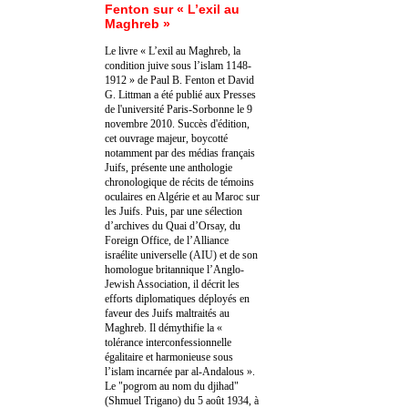
Fenton sur « L’exil au
Maghreb »
Le livre « L’exil au Maghreb, la
condition juive sous l’islam 1148-
1912 » de Paul B. Fenton et David
G. Littman a été publié aux Presses
de l'université Paris-Sorbonne le 9
novembre 2010. Succès d'édition,
cet ouvrage majeur, boycotté
notamment par des médias français
Juifs, présente une anthologie
chronologique de récits de témoins
oculaires en Algérie et au Maroc sur
les Juifs. Puis, par une sélection
d’archives du Quai d’Orsay, du
Foreign Office, de l’Alliance
israélite universelle (AIU) et de son
homologue britannique l’Anglo-
Jewish Association, il décrit les
efforts diplomatiques déployés en
faveur des Juifs maltraités au
Maghreb. Il démythifie la «
tolérance interconfessionnelle
égalitaire et harmonieuse sous
l’islam incarnée par al-Andalous ».
Le "pogrom au nom du djihad"
(Shmuel Trigano) du 5 août 1934, à