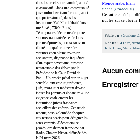
dans les cercles intrafamilial, amical
Monde arabe/Islam
et associatif - dans une communauté
Shoah (
Holocaust
)
juive orthodoxe francilienne -, ainsi
Cet article a été publ
que professionnel, dans les
publié sur ce blog le 
Institutions Yad Mordekhaï (alors 4
rue Pavée, 75004 Paris).
Témoignages déchirants de jeunes
Publié par
Véronique C
victimes traumatisées et de leurs
parents éprouvés, accusé souvent
Libellés :
Al-Dura
,
Arab
dénué d’empathie envers les
Juifs
,
Livre
,
Mode
,
Mus
victimes et en pleine inversion
accusatoire, diagnostic inquiétant
d’un expert psychiatre, direction
remarquable des débats par le
Aucun comm
Président de la Cour David de
Pas… Un procès pénal sur un sujet
sensible, aux enjeux juridiques,
Enregistre
juifs, moraux et médicaux devant
inciter les parents et donateurs à une
exigence vitale envers les
institutions juives françaises
accueillant des enfants. Cet article
recourt, sans volonté de choquer,
aux termes précis pour désigner les
actes commis. J’évoquerai ce
procès lors de mon interview par
Radio Chalom Nitsan diffusée dès
le 26 mars 2026.