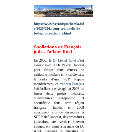
https://www.veroniquechemla.inf
o/2026/03/la-cour-criminelle-de-
bobigny-condamne.html
Spoliations de Français
juifs : l’affaire Krief
En 2000, le
Dr Lionel Krief
s’est
associé avec la Dr Valérie Daneski
pour diriger deux centres de
médecine nucléaire en Picardie dans
le cadre d’une SCP.
Réputé
mondialement, ce
médecin Français
Juif
brillant a envisagé en 2007 de
lancer deux projets médicaux
d’envergures européenne et
scientifique dans cette région
française.
Initiées en 2008
notamment afin de dissoudre la
SCP Krief Daneski, des procédures
judiciaires, aux verdicts souvent
iniques, ont mené à la ruine du Dr
Krief.
Inactions de ministres de