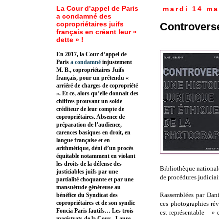
La Cour d’appel de Paris
mardi 14 ma
a condamné des
copropriétaires juifs
Controverse
français en créant leur «
dette » !
En 2017, la Cour d’appel de
Paris
a condamné
injustement
M. B., copropriétaires Juifs
français, pour un prétendu «
arriéré de charges de copropriété
». Et ce, alors qu’elle donnait des
chiffres prouvant un solde
créditeur de leur compte de
copropriétaires. Absence de
préparation de l’audience,
carences basiques en droit, en
langue française et en
arithmétique, déni d’un procès
équitable notamment en violant
les droits de la défense des
Bibliothèque national
justiciables juifs par une
de procédures judiciai
partialité choquante et par une
mansuétude généreuse au
Rassemblées par Danie
bénéfice du Syndicat des
copropriétaires et de son syndic
ces photographies ré
Foncia Paris fautifs… Les trois
est représentable » e
magistrats de la Cour - Laure