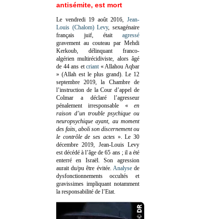
antisémite, est mort
Le vendredi 19 août 2016,
Jean-
Louis (Chalom) Levy
, sexagénaire
français juif, était
agressé
gravement au couteau par Mehdi
Kerkoub, délinquant franco-
algérien multirécidiviste, alors âgé
de 44 ans et
criant
« Allahou Aqbar
» (Allah est le plus grand). Le 12
septembre 2019, la Chambre de
l’instruction de la Cour d’appel de
Colmar a déclaré l’agresseur
pénalement irresponsable
«
en
raison d’un trouble psychique ou
neuropsychique ayant, au moment
des faits, aboli son discernement ou
le contrôle de ses actes
»
. Le 30
décembre 2019, Jean-Louis Levy
est décédé à l’âge de 65 ans ; il a été
enterré en Israël. Son agression
aurait du/pu être évitée.
Analyse
de
dysfonctionnements occultés et
gravissimes impliquant notamment
la responsabilité de l’Etat.