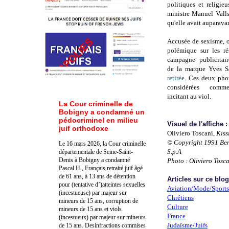
politiques et religie
ministre Manuel Valls
qu'elle avait auparava
Accusée de sexisme, o
polémique sur les ré
campagne publicitai
de la marque Yves S
retirée
. Ces deux pho
considérées comme
incitant au viol.
La Cour criminelle de
Bobigny a condamné un
pédocriminel en milieu
Visuel de l'affiche :
juif orthodoxe
Oliviero Toscani,
Kiss
© Copyright 1991 Be
Le 16 mars 2026, la Cour criminelle
S.p.A
départementale de Seine-Saint-
Denis à Bobigny a condamné
Photo : Oliviero Tosc
Pascal H., Français retraité juif âgé
de 61 ans, à 13 ans de détention
Articles sur ce bl
pour (tentative d’)atteintes sexuelles
Aviation/Mode/Sports
(incestueuse) par majeur sur
Chrétiens
mineurs de 15 ans, corruption de
Culture
mineurs de 15 ans et viols
France
(incestueux) par majeur sur mineurs
Judaïsme/Juifs
de 15 ans. Des
infractions commises