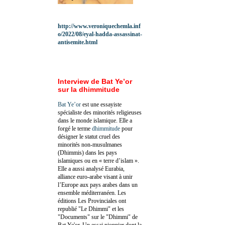
http://www.veroniquechemla.inf
o/2022/08/eyal-hadda-assassinat-
antisemite.html
Interview de Bat Ye’or
sur la dhimmitude
Bat Ye’or
est une essayiste
spécialiste des minorités religieuses
dans le monde islamique. Elle a
forgé le terme
dhimmitude
pour
désigner le statut cruel des
minorités non-musulmanes
(Dhimmis) dans les pays
islamiques ou en « terre d’islam ».
Elle a aussi analysé Eurabia,
alliance euro-arabe visant à unir
l’Europe aux pays arabes dans un
ensemble méditerranéen. Les
éditions Les Provinciales ont
republié "Le Dhimmi" et les
"Documents" sur le "Dhimmi" de
Bat Ye'or. Un essai pionnier dont la