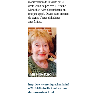
manifestation de la vérité par «
destruction de preuves ». Yacine
Mihoub et Alex Carrimbacus ont
interjeté appel. Divers faits attestent
de signes d'actes djihadistes
antisémites.
http://www.veroniquechemla.inf
o/2018/03/mireille-knoll-victime-
dun-assassinat.html