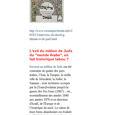
http://www.veroniquechemla.info/2
010/11/interview-de-david-g-
littman-et-de-paul.html
L'exil du million de Juifs
du "monde Arabe", un
fait historique tabou ?
Environ un million de Juifs
ont été
contraints de quitter des pays
arabes, l’Iran, la Turquie, la vieille
ville de Jérusalem, la Judée, la
Samarie - trois territoires occupés
par la (Trans)Jordanie jusqu'à la
guerre des Six-Jours (1967) -, etc.,
essentiellement des années 1940
aux années 1970 et en direction
d'Israël, de l'Europe et de
l'Amérique du nord. La valeur de
leurs biens abandonnés est évaluée