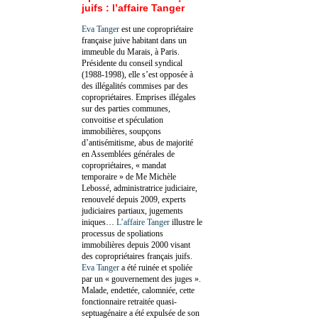
juifs : l’affaire Tanger
Eva Tanger
est une copropriétaire
française juive habitant dans un
immeuble du Marais, à Paris.
Présidente du conseil syndical
(1988-1998), elle s’est opposée à
des illégalités commises par des
copropriétaires. Emprises illégales
sur des parties communes,
convoitise et spéculation
immobilières, soupçons
d’antisémitisme, abus de majorité
en Assemblées générales de
copropriétaires, « mandat
temporaire » de Me Michèle
Lebossé, administratrice judiciaire,
renouvelé depuis 2009, experts
judiciaires partiaux, jugements
iniques…
L’affaire Tanger
illustre le
processus de spoliations
immobilières depuis 2000 visant
des copropriétaires français juifs.
Eva Tanger
a été ruinée et spoliée
par un « gouvernement des juges ».
Malade, endettée, calomniée, cette
fonctionnaire retraitée quasi-
septuagénaire a été expulsée de son