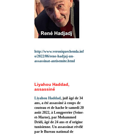
http://www.veroniquechemla.inf
o/2022/06/rene-hadjaj-un-
assassinat-antisemite.html
Liyahou Haddad,
assassiné
Liyahou Haddad
, juif âgé de 34
ans, a été assassiné à coups de
couteau et de hache le samedi 20
août 2022, à Longperrier (Seine-
et-Marne), par Mohammed
Dridi, âgé de 24 ans et d'origine
tunisienne. Un assassinat révélé
par le Bureau national de