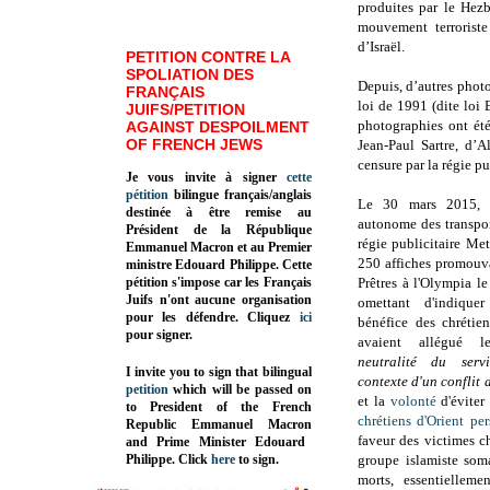
produites par le Hezb
mouvement terroriste
d’Israël.
PETITION CONTRE LA
SPOLIATION DES
Depuis, d’autres phot
FRANÇAIS
loi de 1991 (dite loi
JUIFS/PETITION
photographies ont été
AGAINST DESPOILMENT
OF FRENCH JEWS
Jean-Paul Sartre, d’
censure par la régie pu
Je vous invite à signer
cette
pétition
bilingue français/anglais
Le 30 mars 2015,
destinée à être remise au
autonome des transport
Président de la République
régie publicitaire Met
Emmanuel Macron et au Premier
250 affiches promouva
ministre Edouard Philippe. Cette
pétition s'impose car les Français
Prêtres à l'Olympia l
Juifs n'ont aucune organisation
omettant d'indique
pour les défendre. Cliquez
ici
bénéfice des chrétien
pour signer.
avaient allégué
l
neutralité du serv
I invite you to sign that bilingual
contexte d'un conflit 
petition
which will be passed on
et la
volonté
d'éviter 
to President of the French
chrétiens d'Orient
per
Republic
Emmanuel Macron
faveur des victimes ch
and Prime Minister
Edouard
Philippe
.
Click
here
to sign.
groupe islamiste som
morts, essentielleme