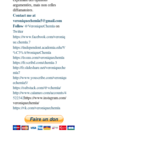
exprimant des opinions
argumentées, mais non celles
diffamatoires.
Contact me at
veroniquechemla5@gmail.com
@VeroniqueChemla
Follow
on
Twitter
https://www.facebook.com/veroniq
ue.chemla.7
https://independent.academia.edu/V
%C3%A9roniqueChemla
https://issuu.com/veroniquechemla
https://fr.scribd.com/chemla-3
http://fr.slideshare.net/veroniqueche
mla7
http://www.youscribe.com/veroniqu
echemla5/
https://substack.com/@vchemla/
http://www.calameo.com/accounts/4
522342
https://www.instagram.com/
veroniquechemla/
https://vk.com/veroniquechemla