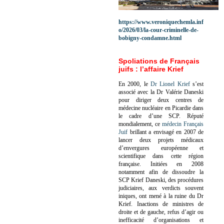
https://www.veroniquechemla.inf
o/2026/03/la-cour-criminelle-de-
bobigny-condamne.html
Spoliations de Français
juifs : l’affaire Krief
En 2000, le
Dr Lionel Krief
s’est
associé avec la Dr Valérie Daneski
pour diriger deux centres de
médecine nucléaire en Picardie dans
le cadre d’une SCP.
Réputé
mondialement, ce
médecin Français
Juif
brillant a envisagé en 2007 de
lancer deux projets médicaux
d’envergures européenne et
scientifique dans cette région
française.
Initiées en 2008
notamment afin de dissoudre la
SCP Krief Daneski, des procédures
judiciaires, aux verdicts souvent
iniques, ont mené à la ruine du Dr
Krief.
Inactions de ministres de
droite et de gauche, refus d’agir ou
inefficacité d’organisations et