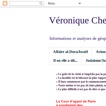
Véronique Ch
Informations et analyses de géopoli
Affaire al-Dura/Israël
Avion
Il ou elle a dit...
Judaïsme/Jui
« Le goût de la vérité n’empêche pas la p
« La lucidité est la blessure la plus rapp
« Il faut commencer par le commencement,
« Notre métier n’est pas de faire plaisir, 
« Le plus difficile n'est pas de dire ce que
La Cour d’appel de Paris
a condamné des