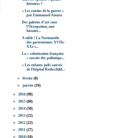
histoires ?
« Les raisins de la guerre »
par Emmanuel Amara
Des galeries d’art sous
l’Occupation, une
histoire...
A table ! La Normandie
des gastronomes XVIIe-
XXe s...
La « colonisation française
» suscite des polémiqu...
« Les enfants juifs sauvés
de l'hôpital Rothschild...
►
février
(8)
►
janvier
(16)
►
2016
(98)
►
2015
(68)
►
2014
(50)
►
2013
(22)
►
2012
(22)
►
2011
(27)
►
2010
(10)