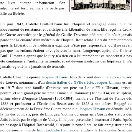
ne livre aucune information. Son
adjointe est torturée, mais ne parle pas.
Elle est libérée.
En juin 1943, Colette Brull-Ulmann fuit l’hôpital et s’engage dans un autre
mouvement de résistance, et participe à la Libération de Paris. Elle reçoit la Croix
de Guerre accordée par le général de Gaulle. Devenue pédiatre, elle n’a « jamais
pardonné la cruauté d’un médecin de l’hôpital Rothschild. Lors du premier procès
après la Libération, ce médecin a expliqué n’être pas responsable, qu’il ne savait
pas que les enfants étaient envoyés vers la mort. Longtemps après, elle Colette
Brull-Ulmann a appris que le jury n’a rien eu à lui reprocher : ce médecin n’a pas
été condamné à l’indignité nationale, et est devenu médecins des hôpitaux. Il n’a
jamais regretté, n’a jamais eu de remords.
Colette Ulmann a épousé
Jacques Ulmann
. Tous deux
sont des
donateurs
au musée
du Louvre, notamment d'un
dessin italien du XVIIe siècle
.
Jacques Ulmann
est né
en 1917 dans une famille d'artistes: son père est Louis-Félix Ulmann, artiste-
peintre, et son grand-père maternel Emmanuel Hannaux (1855-1934) est sculpteur,
ultime élève d'Auguste Dumont (1801-1884), membre de l'Institut de France dès
1838 et professeur à l'École des Beaux-arts de 1853 à son décès. Engagé au
déclenchement de la Deuxième Guerre mondiale,
Jacques Ulmann
est démobilisé à
la fin des combats, près de Limoges. Victime du
numerus clausus
des statuts des
Juifs édictés par le régime de Vichy, il ne peut prétendre à l'externat à Paris. Après
un passage à l'hôpital Rothschild, il rejoint la zone libre, se fait enregistrer par la
police sous le nom de
Jacques-André Hannaux
et étudie à la Faculté des Sciences