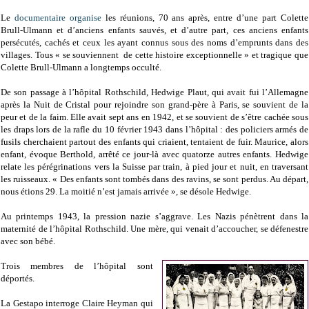
Le
documentaire
organise
les réunions, 70 ans après, entre d’une part Colette
Brull-Ulmann et d’anciens enfants sauvés, et d’autre part, ces anciens enfants
persécutés, cachés et ceux les ayant connus sous des noms d’emprunts dans des
villages. Tous « se souviennent de cette histoire exceptionnelle » et tragique que
Colette Brull-Ulmann a longtemps occulté.
De son passage à l’hôpital Rothschild, Hedwige Plaut, qui avait fui l’Allemagne
après la Nuit de Cristal pour rejoindre son grand-père à Paris, se souvient de la
peur et de la faim. Elle avait sept ans en 1942, et se souvient de s’être cachée sous
les draps lors de la rafle du 10 février 1943 dans l’hôpital : des policiers armés de
fusils cherchaient partout des enfants qui criaient, tentaient de fuir. Maurice, alors
enfant, évoque Berthold, arrêté ce jour-là avec quatorze autres enfants. Hedwige
relate les pérégrinations vers la Suisse par train, à pied jour et nuit, en traversant
les ruisseaux. « Des enfants sont tombés dans des ravins, se sont perdus. Au départ,
nous étions 29. La moitié n’est jamais arrivée », se désole Hedwige.
Au printemps 1943, la pression nazie s’aggrave. Les Nazis pénètrent dans la
maternité de l’hôpital Rothschild. Une mère, qui venait d’accoucher, se défenestre
avec son bébé.
Trois membres de l’hôpital sont
déportés.
La Gestapo interroge Claire Heyman qui