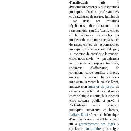
d’intellectuels juifs, «
dysfonctionnements » d’institutions
publiques, d'ordres professionnels
et d'auxiliaires de justice, faillites de
l’Etat dans ses missions
régaliennes, discriminations non
sanctionnées,
establishment
, entités
et bureaucraties incontrôlés ou
oublieux de leurs missions, absence
de mises en jeu de responsabilités
publiques, intérêt général dédaigné,
« système-de-santé-que-le-monde-
entier-nous-envie » partialement
peu sourcilleux, propos antisémites,
soupçons d’affairisme, de
collusions et de conflits d’intérêt,
omerta
médiatique, harcèlements
tous azimuts visant le couple Krief,
menace d'un
huissier de justice
de
casser une porte…
A la confluence
entre politique et santé, à la jonction
entre secteurs public et privé, à
l’articulation entre pouvoirs
politiques nationaux et locaux,
l’affaire Krief
s’avère emblématique
d’un « antisémitisme d’Etat » sous
un «
gouvernement des juges
»
spoliateur.
Une affaire
qui souligne