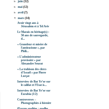
►
juin
(12)
►
mai
(12)
►
avril
(7)
▼
mars
(14)
Avoir vingt ans à
Jérusalem et à Tel Aviv
Le Marais en héritage(s) :
50 ans de sauvegarde,
d...
« Grandeur et misère de
l'antiracisme », par
Phili...
« L’administrateur
provisoire » par
Alexandre Seurat
« La trahison des clercs
d’Israël » par Pierre
Lurçat
Interview de Bat Ye’or sur
le califat et l’Etat is...
Interview de Bat Ye’or sur
Eurabia (1/2)
Controverses –
Photographies à histoire
Œuvres spoliées : quelles