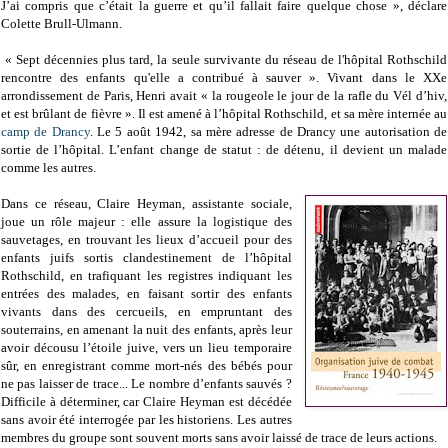
J’ai compris que c’était la guerre et qu’il fallait faire quelque chose », déclare
Colette Brull-Ulmann.
« Sept décennies plus tard, la seule survivante du réseau de l'hôpital Rothschild
rencontre des enfants qu'elle a contribué à sauver ». Vivant dans le XXe
arrondissement de Paris, Henri avait « la rougeole le jour de la rafle du Vél d’hiv,
et est brûlant de fièvre ». Il est amené à l’hôpital Rothschild, et sa mère internée au
camp de Drancy
. Le 5 août 1942, sa mère adresse de Drancy une autorisation de
sortie de l’hôpital. L’enfant change de statut : de détenu, il devient un malade
comme les autres.
Dans ce réseau, Claire Heyman, assistante sociale,
joue un rôle majeur : elle assure la logistique des
sauvetages, en trouvant les lieux d’accueil pour des
enfants juifs sortis clandestinement de l’hôpital
Rothschild, en trafiquant les registres indiquant les
entrées des malades, en faisant sortir des enfants
vivants dans des cercueils, en empruntant des
souterrains, en amenant la nuit des enfants, après leur
avoir décousu l’étoile juive, vers un lieu temporaire
sûr, en enregistrant comme mort-nés des bébés pour
ne pas laisser de trace... Le nombre d’enfants sauvés ?
Difficile à déterminer, car Claire Heyman est décédée
sans avoir été interrogée par les historiens. Les autres
membres du groupe sont souvent morts sans avoir laissé de trace de leurs actions.