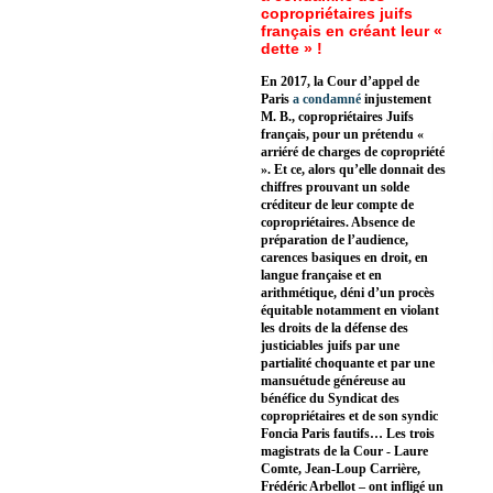
copropriétaires juifs
français en créant leur «
dette » !
En 2017, la Cour d’appel de
Paris
a condamné
injustement
M. B., copropriétaires Juifs
français, pour un prétendu «
arriéré de charges de copropriété
». Et ce, alors qu’elle donnait des
chiffres prouvant un solde
créditeur de leur compte de
copropriétaires. Absence de
préparation de l’audience,
carences basiques en droit, en
langue française et en
arithmétique, déni d’un procès
équitable notamment en violant
les droits de la défense des
justiciables juifs par une
partialité choquante et par une
mansuétude généreuse au
bénéfice du Syndicat des
copropriétaires et de son syndic
Foncia Paris fautifs… Les trois
magistrats de la Cour - Laure
Comte, Jean-Loup Carrière,
Frédéric Arbellot – ont infligé un