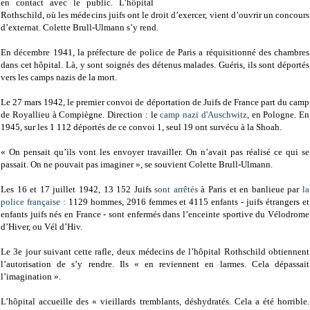
en contact avec le public. L’hôpital
Rothschild, où les médecins juifs ont le droit d’exercer, vient d’ouvrir un concours
d’externat. Colette Brull-Ulmann s’y rend.
En décembre 1941, la préfecture de police de Paris a réquisitionné des chambres
dans cet hôpital. Là, y sont soignés des détenus malades. Guéris, ils sont déportés
vers les camps nazis de la mort.
Le 27 mars 1942, le premier convoi de déportation de Juifs de France part du camp
de Royallieu à Compiègne. Direction : le
camp nazi d'Auschwitz
, en Pologne. En
1945, sur les 1 112 déportés de ce convoi 1, seul 19 ont survécu à la Shoah.
« On pensait qu’ils vont les envoyer travailler. On n’avait pas réalisé ce qui se
passait. On ne pouvait pas imaginer », se souvient Colette Brull-Ulmann.
Les 16 et 17 juillet 1942, 13 152 Juifs
sont arrêtés
à Paris et en banlieue par
la
police française
: 1129 hommes, 2916 femmes et 4115 enfants - juifs étrangers et
enfants juifs nés en France - sont enfermés dans l’enceinte sportive du Vélodrome
d’Hiver, ou Vél d’Hiv.
Le 3e jour suivant cette rafle, deux médecins de l’hôpital Rothschild obtiennent
l’autorisation de s’y rendre. Ils « en reviennent en larmes. Cela dépassait
l’imagination ».
L’hôpital accueille des « vieillards tremblants, déshydratés. Cela a été horrible.