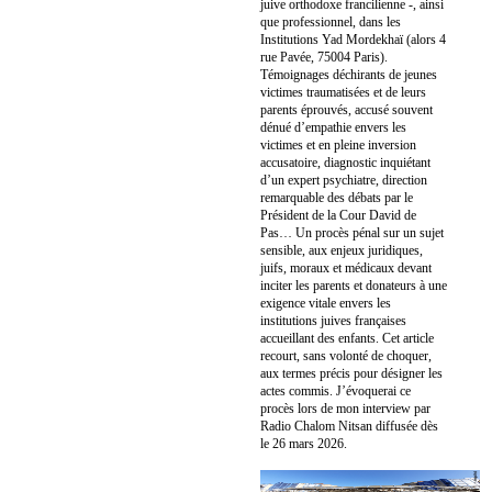
juive orthodoxe francilienne -, ainsi
que professionnel, dans les
Institutions Yad Mordekhaï (alors 4
rue Pavée, 75004 Paris).
Témoignages déchirants de jeunes
victimes traumatisées et de leurs
parents éprouvés, accusé souvent
dénué d’empathie envers les
victimes et en pleine inversion
accusatoire, diagnostic inquiétant
d’un expert psychiatre, direction
remarquable des débats par le
Président de la Cour David de
Pas… Un procès pénal sur un sujet
sensible, aux enjeux juridiques,
juifs, moraux et médicaux devant
inciter les parents et donateurs à une
exigence vitale envers les
institutions juives françaises
accueillant des enfants. Cet article
recourt, sans volonté de choquer,
aux termes précis pour désigner les
actes commis. J’évoquerai ce
procès lors de mon interview par
Radio Chalom Nitsan diffusée dès
le 26 mars 2026.