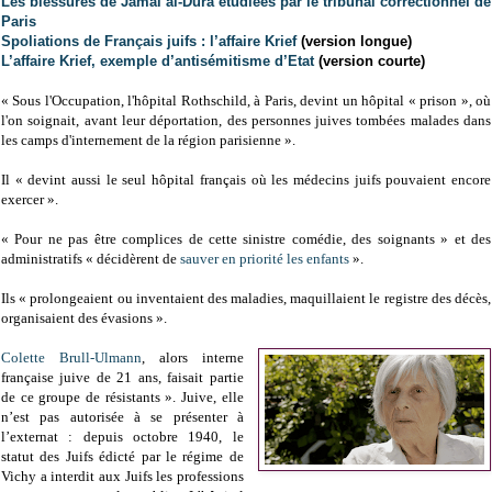
Les blessures de Jamal al-Dura étudiées par le tribunal correctionnel de
Paris
Spoliations de Français juifs : l’affaire Krief
(version longue)
L’affaire Krief, exemple d’antisémitisme d’Etat
(version courte)
« Sous l'Occupation, l'hôpital Rothschild, à Paris, devint un hôpital « prison », où
l'on soignait, avant leur déportation, des personnes juives tombées malades dans
les camps d'internement de la région parisienne ».
Il « devint aussi le seul hôpital français où les médecins juifs pouvaient encore
exercer ».
« Pour ne pas être complices de cette sinistre comédie, des soignants » et des
administratifs « décidèrent de
sauver en priorité les enfants
».
Ils « prolongeaient ou inventaient des maladies, maquillaient le registre des décès,
organisaient des évasions ».
Colette Brull-Ulmann
, alors interne
française juive de 21 ans, faisait partie
de ce groupe de résistants ». Juive, elle
n’est pas autorisée à se présenter à
l’externat : depuis octobre 1940, le
statut des Juifs édicté par le régime de
Vichy a interdit aux Juifs les professions