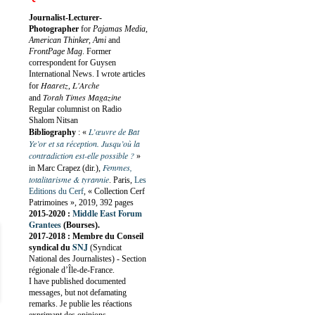
Journalist-Lecturer-
Photographer
for
Pajamas Media,
American Thinker, Ami
and
FrontPage Mag
. Former
correspondent for Guysen
International News. I wrote articles
Haaretz
L'Arche
for
,
Torah Times Magazine
and
Regular columnist on Radio
Shalom Nitsan
L’œuvre de Bat
Bibliography
:
«
Ye’or et sa réception. Jusqu’où la
contradiction est-elle possible ?
»
Femmes,
in Marc Crapez (dir.),
totalitarisme & tyrannie
. Paris,
Les
Editions du Cerf
, « Collection Cerf
Patrimoines », 2019, 392 pages
Middle East Forum
2015-2020 :
Grantees
(Bourses).
2017-2018 : Membre du Conseil
SNJ
syndical du
(Syndicat
National des Journalistes) - Section
régionale d’Île-de-France.
I have published documented
messages, but not defamating
remarks. Je publie les réactions