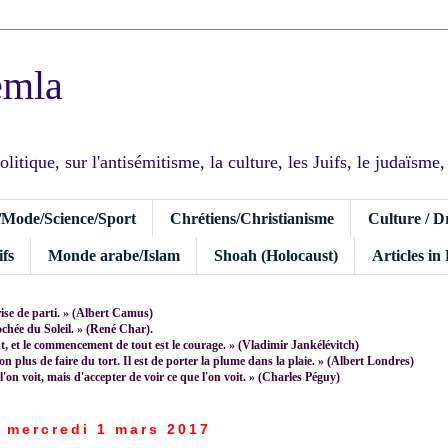
emla
tique, sur l'antisémitisme, la culture, les Juifs, le judaïsme, I
/Mode/Science/Sport
Chrétiens/Christianisme
Culture / D
fs
Monde arabe/Islam
Shoah (Holocaust)
Articles in
rise de parti. » (Albert Camus)
rochée du Soleil. » (René Char).
 et le commencement de tout est le courage. » (Vladimir Jankélévitch)
non plus de faire du tort. Il est de porter la plume dans la plaie. » (Albert Londres)
 l'on voit, mais d'accepter de voir ce que l'on voit. » (Charles Péguy)
mercredi 1 mars 2017