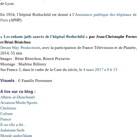
de Lyon.
En 1954, l’hôpital Rothschild est donné à l’
Assistance publique des hôpitaux de
Paris
(APHP)
«
Les enfants juifs sauvés de l'hôpital Rothschild
» par Jean-Christophe Portes
et Rémi Bénichou
Dream Way Productions
, avec la participation de France Télévisions et de Planète,
2014, 55 min
Images : Rémi Bénichou, Benoit Peytavin
Montage : Marlène Billerey
Sur France 5, dans le cadre de la Case du siècle, le
4 mars 2017 a 0 h 15
Visuels
: © Famille Pierronnet
A lire sur ce blog :
Affaire al-Dura/Israël
Aviation/Mode/Sports
Chrétiens
Culture
France
Il ou elle a dit...
Judaïsme/Juifs
Monde arabe/Islam