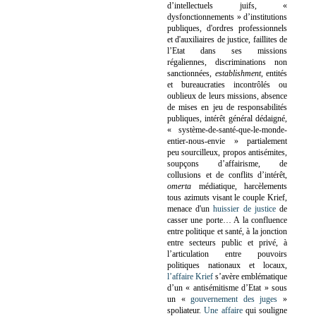
d’intellectuels juifs, «
dysfonctionnements » d’institutions
publiques, d'ordres professionnels
et d'auxiliaires de justice, faillites de
l’Etat dans ses missions
régaliennes, discriminations non
sanctionnées,
establishment
, entités
et bureaucraties incontrôlés ou
oublieux de leurs missions, absence
de mises en jeu de responsabilités
publiques, intérêt général dédaigné,
« système-de-santé-que-le-monde-
entier-nous-envie » partialement
peu sourcilleux, propos antisémites,
soupçons d’affairisme, de
collusions et de conflits d’intérêt,
omerta
médiatique, harcèlements
tous azimuts visant le couple Krief,
menace d'un
huissier de justice
de
casser une porte…
A la confluence
entre politique et santé, à la jonction
entre secteurs public et privé, à
l’articulation entre pouvoirs
politiques nationaux et locaux,
l’affaire Krief
s’avère emblématique
d’un « antisémitisme d’Etat » sous
un «
gouvernement des juges
»
spoliateur.
Une affaire
qui souligne