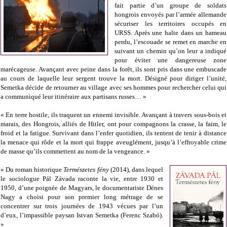
fait partie d’un groupe de soldats
hongrois envoyés par l’armée allemande
sécuriser les territoires occupés en
URSS. Après une halte dans un hameau
perdu, l’escouade se remet en marche en
suivant un chemin qu’on leur a indiqué
pour éviter une dangereuse zone
marécageuse. Avançant avec peine dans la forêt, ils sont pris dans une embuscade
au cours de laquelle leur sergent trouve la mort. Désigné pour diriger l’unité,
Semetka décide de retourner au village avec ses hommes pour rechercher celui qui
a communiqué leur itinéraire aux partisans russes… »
« En terre hostile, ils traquent un ennemi invisible. Avançant à travers sous-bois et
marais, des Hongrois, alliés de Hitler, ont pour compagnons la crasse, la faim, le
froid et la fatigue. Survivant dans l’enfer quotidien, ils tentent de tenir à distance
la menace qui rôde et la mort qui frappe aveuglément, jusqu’à l’effroyable crime
de masse qu’ils commettent au nom de la vengeance. »
« Du roman historique
Természetes fény
(2014), dans lequel
le sociologue Pál Závada raconte la vie, entre 1930 et
1950, d’une poignée de Magyars, le documentariste Dénes
Nagy a choisi pour son premier long métrage de se
concentrer sur trois journées de 1943 vécues par l’un
d’eux, l’impassible paysan Istvan Semetka (Ferenc Szabó).
»