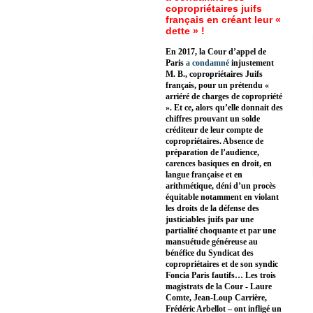
copropriétaires juifs
français en créant leur «
dette » !
En 2017, la Cour d’appel de
Paris
a condamné
injustement
M. B., copropriétaires Juifs
français, pour un prétendu «
arriéré de charges de copropriété
». Et ce, alors qu’elle donnait des
chiffres prouvant un solde
créditeur de leur compte de
copropriétaires. Absence de
préparation de l’audience,
carences basiques en droit, en
langue française et en
arithmétique, déni d’un procès
équitable notamment en violant
les droits de la défense des
justiciables juifs par une
partialité choquante et par une
mansuétude généreuse au
bénéfice du Syndicat des
copropriétaires et de son syndic
Foncia Paris fautifs… Les trois
magistrats de la Cour - Laure
Comte, Jean-Loup Carrière,
Frédéric Arbellot – ont infligé un