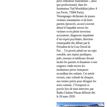
juive orthodoxe francilienne -, ainsi
que professionnel, dans les
Institutions Yad Mordekhaï (alors 4
rue Pavée, 75004 Paris).
Témoignages déchirants de jeunes
victimes traumatisées et de leurs
parents éprouvés, accusé souvent
dénué d’empathie envers les
victimes et en pleine inversion
accusatoire, diagnostic inquiétant
d’un expert psychiatre, direction
remarquable des débats par le
Président de la Cour David de
Pas… Un procès pénal sur un sujet
sensible, aux enjeux juridiques,
juifs, moraux et médicaux devant
inciter les parents et donateurs à une
exigence vitale envers les
institutions juives françaises
accueillant des enfants. Cet article
recourt, sans volonté de choquer,
aux termes précis pour désigner les
actes commis. J’évoquerai ce
procès lors de mon interview par
Radio Chalom Nitsan diffusée dès
le 26 mars 2026.