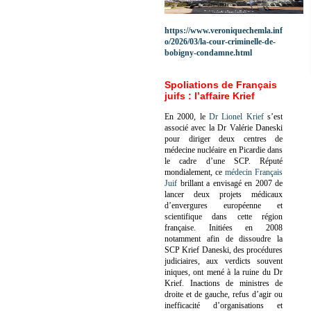
https://www.veroniquechemla.inf
o/2026/03/la-cour-criminelle-de-
bobigny-condamne.html
Spoliations de Français
juifs : l’affaire Krief
En 2000, le
Dr Lionel Krief
s’est
associé avec la Dr Valérie Daneski
pour diriger deux centres de
médecine nucléaire en Picardie dans
le cadre d’une SCP.
Réputé
mondialement, ce
médecin Français
Juif
brillant a envisagé en 2007 de
lancer deux projets médicaux
d’envergures européenne et
scientifique dans cette région
française.
Initiées en 2008
notamment afin de dissoudre la
SCP Krief Daneski, des procédures
judiciaires, aux verdicts souvent
iniques, ont mené à la ruine du Dr
Krief.
Inactions de ministres de
droite et de gauche, refus d’agir ou
inefficacité d’organisations et