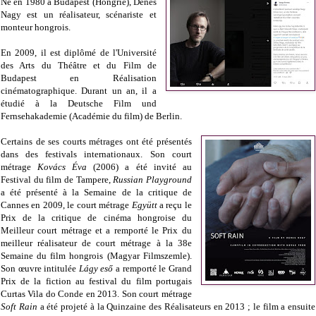
Né en 1980 à Budapest (Hongrie), Dénes
Nagy est un réalisateur, scénariste et
monteur hongrois.
En 2009, il est diplômé de l'Université
des Arts du Théâtre et du Film de
Budapest en Réalisation
cinématographique. Durant un an, il a
étudié à la Deutsche Film und
Fernsehakademie (Académie du film) de Berlin.
Certains de ses courts métrages ont été présentés
dans des festivals internationaux. Son court
métrage
Kovács Éva
(2006) a été invité au
Festival du film de Tampere,
Russian Playground
a été présenté à la Semaine de la critique de
Cannes en 2009, le court métrage
Együtt
a reçu le
Prix de la critique de cinéma hongroise du
Meilleur court métrage et a remporté le Prix du
meilleur réalisateur de court métrage à la 38e
Semaine du film hongrois (Magyar Filmszemle).
Son œuvre intitulée
Lágy eső
a remporté le Grand
Prix de la fiction au festival du film portugais
Curtas Vila do Conde en 2013. Son court métrage
Soft Rain
a été projeté à la Quinzaine des Réalisateurs en 2013 ; le film a ensuite