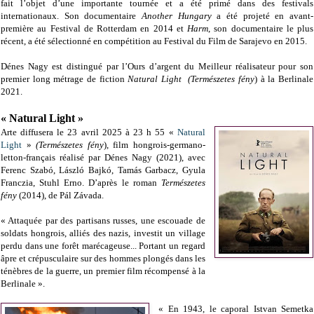
fait l’objet d’une importante tournée et a été primé dans des festivals
internationaux. Son documentaire
Another Hungary
a été projeté en avant-
première au Festival de Rotterdam en 2014 et
Harm
, son documentaire le plus
récent, a été sélectionné en compétition au Festival du Film de Sarajevo en 2015.
Dénes Nagy est distingué par l’Ours d’argent du Meilleur réalisateur pour son
premier long métrage de fiction
Natural Light
(Természetes fény
)
à la Berlinale
2021.
« Natural Light »
Arte diffusera le 23 avril 2025 à 23 h 55 «
Natural
Light
»
(Természetes fény
)
, film hongrois-germano-
letton-français réalisé par Dénes Nagy (2021), avec
Ferenc Szabó, László Bajkó, Tamás Garbacz, Gyula
Franczia, Stuhl Erno.
D’après le roman
Természetes
fény
(2014), de Pál Závada.
« Attaquée par des partisans russes, une escouade de
soldats hongrois, alliés des nazis, investit un village
perdu dans une forêt marécageuse... Portant un regard
âpre et crépusculaire sur des hommes plongés dans les
ténèbres de la guerre, un premier film récompensé à la
Berlinale ».
« En 1943, le caporal Istvan Semetka