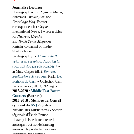
Journalist-Lecturer-
Photographer
for
Pajamas Media,
American Thinker, Ami
and
FrontPage Mag
. Former
correspondent for Guysen
International News. I wrote articles
Haaretz
L'Arche
for
,
Torah Times Magazine
and
Regular columnist on Radio
Shalom Nitsan
L’œuvre de Bat
Bibliography
:
«
Ye’or et sa réception. Jusqu’où la
contradiction est-elle possible ?
»
Femmes,
in Marc Crapez (dir.),
totalitarisme & tyrannie
. Paris,
Les
Editions du Cerf
, « Collection Cerf
Patrimoines », 2019, 392 pages
Middle East Forum
2015-2020 :
Grantees
(Bourses).
2017-2018 : Membre du Conseil
SNJ
syndical du
(Syndicat
National des Journalistes) - Section
régionale d’Île-de-France.
I have published documented
messages, but not defamating
remarks. Je publie les réactions