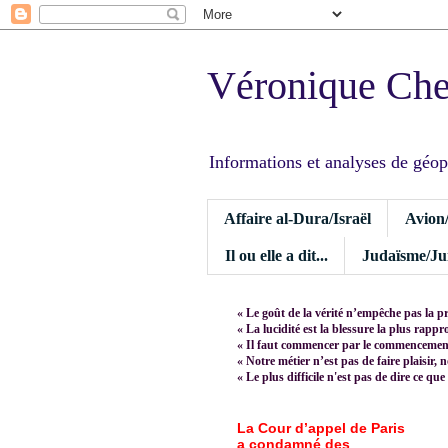
Véronique Ch
Informations et analyses de géopoli
Affaire al-Dura/Israël
Avion
Il ou elle a dit...
Judaïsme/Jui
« Le goût de la vérité n’empêche pas la p
« La lucidité est la blessure la plus rapp
« Il faut commencer par le commencement,
« Notre métier n’est pas de faire plaisir, 
« Le plus difficile n'est pas de dire ce que
La Cour d’appel de Paris
a condamné des