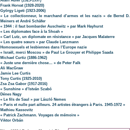
Alain Adler (1923-1997)
Frank Horvat (1928-2020)
György Ligeti (1923-2006)
« Le collectionneur, le marchand d’armes et les nazis » de Bernd D.
Meiners et André Schäfer
« 1944 : il faut bombarder Auschwitz » par Mark Hayhurst
« Les diplomates face à la Shoah »
« Carl Lutz, un diplomate en résistance » par Jacques Malaterre
« Les quatre sœurs » par Claude Lanzmann
Homosexuels et lesbiennes dans l’Europe nazie
« Israël, merci Moscou » de Paul Le Grouyer et Philippe Saada
Michael Curtiz (1886-1962)
« Juste une dernière chose… » de Peter Falk
Ali MacGraw
Jamie Lee Curtis
Tony Curtis (1925-2010)
Zsa Zsa Gabor (1917-2016)
« Sunshine » d’István Szabó
Dénes Nagy
« Le fils de Saul » par László Nemes
« Paris et nulle part ailleurs. 24 artistes étrangers à Paris. 1945-1972 »
Mathieu Kassovitz
« Patrick Zachmann. Voyages de mémoire »
Viktor Orbán