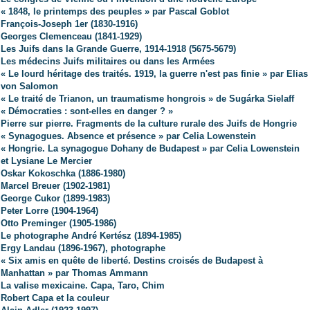
« 1848, le printemps des peuples » par Pascal Goblot
François-Joseph 1er (1830-1916)
Georges Clemenceau (1841-1929)
Les Juifs dans la Grande Guerre, 1914-1918 (5675-5679)
Les médecins Juifs militaires ou dans les Armées
« Le lourd héritage des traités. 1919, la guerre n'est pas finie » par Elias
von Salomon
« Le traité de Trianon, un traumatisme hongrois » de Sugárka Sielaff
« Démocraties : sont-elles en danger ? »
Pierre sur pierre. Fragments de la culture rurale des Juifs de Hongrie
« Synagogues. Absence et présence » par Celia Lowenstein
« Hongrie. La synagogue Dohany de Budapest » par Celia Lowenstein
et Lysiane Le Mercier
Oskar Kokoschka (1886-1980)
Marcel Breuer (1902-1981)
George Cukor (1899-1983)
Peter Lorre (1904-1964)
Otto Preminger (1905-1986)
Le photographe André Kertész (1894-1985)
Ergy Landau (1896-1967), photographe
« Six amis en quête de liberté. Destins croisés de Budapest à
Manhattan » par Thomas Ammann
La valise mexicaine. Capa, Taro, Chim
Robert Capa et la couleur