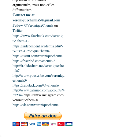
exprimant des opinions
argumentées, mais non celles
diffamatoires.
Contact me at
veroniquechemla5@gmail.com
@VeroniqueChemla
Follow
on
Twitter
https://www.facebook.com/veroniq
ue.chemla.7
https://independent.academia.edu/V
%C3%A9roniqueChemla
https://issuu.com/veroniquechemla
https://fr.scribd.com/chemla-3
http://fr.slideshare.net/veroniqueche
mla7
http://www.youscribe.com/veroniqu
echemla5/
https://substack.com/@vchemla/
http://www.calameo.com/accounts/4
522342
https://www.instagram.com/
veroniquechemla/
https://vk.com/veroniquechemla