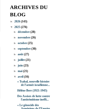
ARCHIVES DU
BLOG
►
2026
(143)
▼
2025
(276)
►
décembre
(28)
►
novembre
(26)
►
octobre
(25)
►
septembre
(30)
►
août
(27)
►
juillet
(21)
►
juin
(23)
►
mai
(21)
▼
avril
(16)
« Tsahal, nouvelle histoire
de l’armée israélienne...
Hélène Berr (1921-1945)
Des Assises de lutte contre
l'antisémitisme ineffi...
« Le génocide des
Arméniens de l’Empire