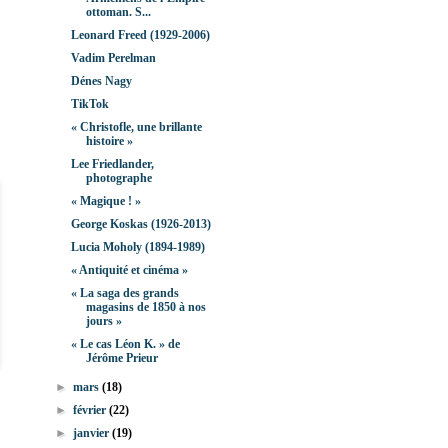
ottoman. S...
Leonard Freed (1929-2006)
Vadim Perelman
Dénes Nagy
TikTok
« Christofle, une brillante
histoire »
Lee Friedlander,
photographe
« Magique ! »
George Koskas (1926-2013)
Lucia Moholy (1894-1989)
« Antiquité et cinéma »
« La saga des grands
magasins de 1850 à nos
jours »
« Le cas Léon K. » de
Jérôme Prieur
►
mars
(18)
►
février
(22)
►
janvier
(19)