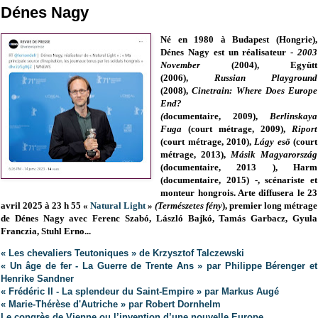
Dénes Nagy
Né en 1980 à Budapest (Hongrie),
Dénes Nagy est un réalisateur -
2003
November
(
2004), Együtt
(2006),
Russian Playground
(2008),
Cinetrain: Where Does Europe
End?
(
documentaire, 2009),
Berlinskaya
Fuga
(court métrage,
2009),
Riport
(court métrage, 2010),
Lágy esö
(court
métrage, 2013),
Másik Magyarország
(documentaire, 2013 ), Harm
(documentaire, 2015) -, scénariste et
monteur hongrois. Arte diffusera le 23
avril 2025 à 23 h 55 «
Natural Light
»
(Természetes fény
), premier long métrage
de Dénes Nagy avec Ferenc Szabó, László Bajkó, Tamás Garbacz, Gyula
Franczia, Stuhl Erno...
« Les chevaliers Teutoniques » de Krzysztof Talczewski
« Un âge de fer - La Guerre de Trente Ans » par Philippe Bérenger et
Henrike Sandner
« Frédéric II - La splendeur du Saint-Empire » par Markus Augé
« Marie-Thérèse d'Autriche » par Robert Dornhelm
Le congrès de Vienne ou l’invention d’une nouvelle Europe