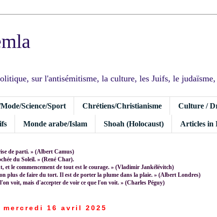
emla
tique, sur l'antisémitisme, la culture, les Juifs, le judaïsme, I
/Mode/Science/Sport
Chrétiens/Christianisme
Culture / D
fs
Monde arabe/Islam
Shoah (Holocaust)
Articles in
rise de parti. » (Albert Camus)
rochée du Soleil. » (René Char).
 et le commencement de tout est le courage. » (Vladimir Jankélévitch)
non plus de faire du tort. Il est de porter la plume dans la plaie. » (Albert Londres)
 l'on voit, mais d'accepter de voir ce que l'on voit. » (Charles Péguy)
mercredi 16 avril 2025