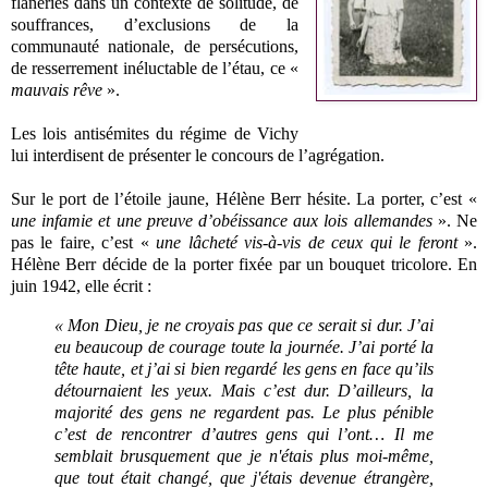
flâneries dans un contexte de solitude, de
souffrances, d’exclusions de la
communauté nationale, de persécutions,
de resserrement inéluctable de l’étau, ce «
mauvais rêve
».
Les lois antisémites du régime de Vichy
lui interdisent de présenter le concours de l’agrégation.
Sur le port de l’étoile jaune, Hélène Berr hésite. La porter, c’est «
une infamie et une preuve d’obéissance aux lois allemandes
». Ne
pas le faire, c’est «
une lâcheté vis-à-vis de ceux qui le feront
».
Hélène Berr décide de la porter fixée par un bouquet tricolore. En
juin 1942, elle écrit :
« Mon Dieu, je ne croyais pas que ce serait si dur. J’ai
eu beaucoup de courage toute la journée. J’ai porté la
tête haute, et j’ai si bien regardé les gens en face qu’ils
détournaient les yeux. Mais c’est dur. D’ailleurs, la
majorité des gens ne regardent pas. Le plus pénible
c’est de rencontrer d’autres gens qui l’ont… Il me
semblait brusquement que je n'étais plus moi-même,
que tout était changé, que j'étais devenue étrangère,