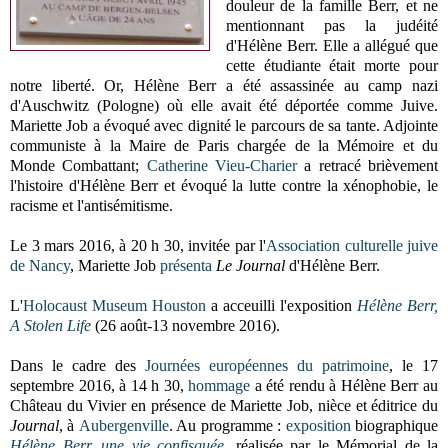
douleur de la famille Berr, et ne
mentionnant pas la judéité
d'Hélène Berr. Elle a allégué que
cette étudiante était morte pour
notre liberté. Or, Hélène Berr a été assassinée au camp nazi
d'Auschwitz (Pologne) où elle avait été déportée comme Juive.
Mariette Job a évoqué avec dignité le parcours de sa tante. Adjointe
communiste à la Maire de Paris chargée de la Mémoire et du
Monde Combattant;
Catherine Vieu-Charier
a retracé brièvement
l'histoire d'Hélène Berr et évoqué la lutte contre la xénophobie, le
racisme et l'antisémitisme.
Le 3 mars 2016, à 20 h 30, invitée par l'
Association culturelle juive
de Nancy
, Mariette Job
présenta
Le Journal
d'Hélène Berr.
L'
Holocaust Museum
Houston
a acceuilli l'exposition
Hélène Berr,
A Stolen Life
(26 août-13 novembre 2016).
Dans le cadre des
Journées européennes du patrimoine
,
le 17
septembre 2016, à 14 h 30,
hommage
a été rendu
à Hélène Berr au
Château du Vivier en présence de Mariette Job, nièce et éditrice du
Journal
, à
Aubergenville
. Au programme :
exposition
biographique
Hélène Berr, une vie confisquée
, réalisée par le Mémorial de la