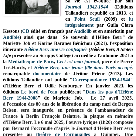
Sa vie est évoquée par son
Journal 1942-1944
(Editions
Tallandier) republié en 2013, et
en
Point Seuil
(2009) et
lu
intégralement
par Guila Clara
Kessous (
CD
édité en français par
Audiolib
et en américain par
Audible
) ainsi que dans
"
Se souvenir d'Hélène Berr" de
Mariette Job et Karine
Baranès-Bénichou (2021)
,
l'exposition
itinérante
Hélène Berr, une vie confisquée
(Hélène Berr, A Stolen
Life
présentée au Scripps College) accueillie à l'automne 2021 à
la
Médiathèque de Paris
,
Ceci est mon journal
,
p
ièce de Pierre
Tré-Hardy,
et
Hélène Berr, une jeune fille dans Paris occupé
,
remarquable
documentaire
de Jérôme Prieur (2013)
.
Les
éditions Tallandier ont publié
"
Correspondance 1934-1944
"
d'Hélène Berr et Odile Neuburger.
En janvier 2023, les
éditions
Le bord de l'eau
publièrent "
Dans les pas d’Hélène
Berr 1944-2008
" de Mariette Job.
Le 27 avril 2025,
à
l'occasion des 80 ans de la libération du camp nazi de Bergen
Belsen, s
era inaugurée,
en présence de l'ambassadeur de
France à Berlin François Delattre,
la plaque
en mémoire
d'Hélène Berr
.
Le 6 mai 2025, l’œuvre lyrique (1h20)
c
omposée
par Bernard Foccroulle
d’après le
Journal
d’Hélène Berr sera
présentée au
théâtre de Cornouailles
à Quimper.
Une