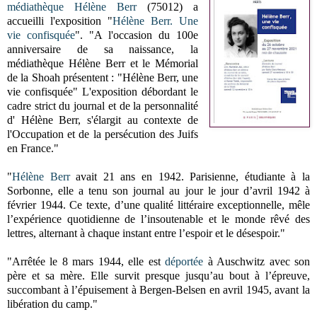
médiathèque Hélène Berr
(75012) a
accueilli l'exposition "
Hélène Berr. Une
vie confisquée
". "A l'occasion du 100e
anniversaire de sa naissance, la
médiathèque Hélène Berr et le Mémorial
de la Shoah présentent : "Hélène Berr, une
vie confisquée" L'exposition débordant le
cadre strict du journal et de la personnalité
d' Hélène Berr, s'élargit au contexte de
l'Occupation et de la persécution des Juifs
en France."
"
Hélène Berr
avait 21 ans en 1942. Parisienne, étudiante à la
Sorbonne, elle a tenu son journal au jour le jour d’avril 1942 à
février 1944. Ce texte, d’une qualité littéraire exceptionnelle, mêle
l’expérience quotidienne de l’insoutenable et le monde rêvé des
lettres, alternant à chaque instant entre l’espoir et le désespoir."
"Arrêtée le 8 mars 1944, elle est
déportée
à Auschwitz avec son
père et sa mère. Elle survit presque jusqu’au bout à l’épreuve,
succombant à l’épuisement à Bergen-Belsen en avril 1945, avant la
libération du camp."