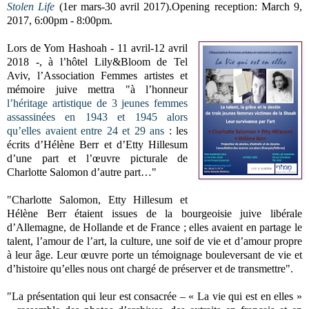
Stolen Life
(1er mars-30 avril 2017).Opening reception: March 9,
2017, 6:00pm - 8:00pm.
Lors de Yom Hashoah - 11 avril-12 avril
2018 -, à l’hôtel Lily&Bloom de Tel
Aviv, l’Association Femmes artistes et
mémoire juive mettra "à l’honneur
l’héritage artistique de 3 jeunes femmes
assassinées en 1943 et 1945 alors
qu’elles avaient entre 24 et 29 ans
: les
écrits d’Hélène Berr et d’Etty Hillesum
d’une part et l’œuvre picturale de
Charlotte Salomon d’autre part…"
"Charlotte Salomon, Etty Hillesum et
Hélène Berr étaient issues de la bourgeoisie juive libérale
d’Allemagne, de Hollande et de France ; elles avaient en partage le
talent, l’amour de l’art, la culture, une soif de vie et d’amour propre
à leur âge. Leur œuvre porte un témoignage bouleversant de vie et
d’histoire qu’elles nous ont chargé de préserver et de transmettre".
"La présentation qui leur est consacrée – « La vie qui est en elles »