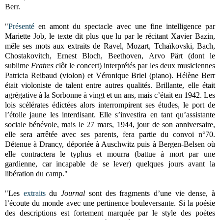
Berr.
"
Présenté
en amont du spectacle avec une fine intelligence par
Mariette Job, le texte dit plus que lu par le récitant Xavier Bazin,
mêle ses mots aux extraits de Ravel, Mozart, Tchaïkovski, Bach,
Chostakovitch, Ernest Bloch, Beethoven, Arvo Pärt (dont le
sublime
Fratres
clôt le concert) interprétés par les deux musiciennes
Patricia Reibaud (violon) et Véronique Briel (piano). Hélène Berr
était violoniste de talent entre autres qualités. Brillante, elle était
agrégative à la Sorbonne à vingt et un ans, mais c’était en 1942. Les
lois scélérates édictées alors interrompirent ses études, le port de
l’étoile jaune les interdisant. Elle s’investira en tant qu’assistante
sociale bénévole, mais le 27 mars, 1944, jour de son anniversaire,
elle sera arrêtée avec ses parents, fera partie du convoi n°70.
Détenue à Drancy, déportée à Auschwitz puis à Bergen-Belsen où
elle contractera le typhus et mourra (battue à mort par une
gardienne, car incapable de se lever) quelques jours avant la
libération du camp."
"Les
extraits
du
Journal
sont des fragments d’une vie dense, à
l’écoute du monde avec une pertinence bouleversante. Si la poésie
des descriptions est fortement marquée par le style des poètes