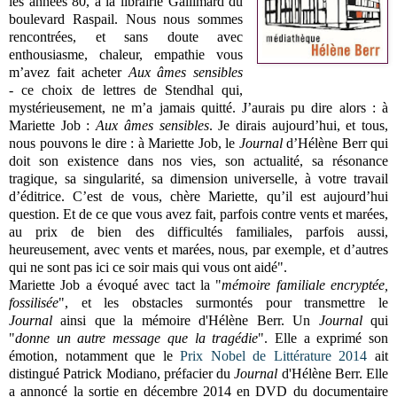
les années 80, à la librairie Gallimard du
boulevard Raspail. Nous nous sommes
rencontrées, et sans doute avec
enthousiasme, chaleur, empathie vous
m’avez fait acheter
Aux âmes sensibles
-
ce choix de lettres de Stendhal qui,
mystérieusement, ne m’a jamais quitté. J’aurais pu dire alors : à
Mariette Job :
Aux âmes sensibles
. Je dirais aujourd’hui, et tous,
nous pouvons le dire : à Mariette Job, le
Journal
d’Hélène Berr qui
doit son existence dans nos vies, son actualité, sa résonance
tragique, sa singularité, sa dimension universelle, à votre travail
d’éditrice. C’est de vous, chère Mariette, qu’il est aujourd’hui
question. Et de ce que vous avez fait, parfois contre vents et marées,
au prix de bien des difficultés familiales, parfois aussi,
heureusement, avec vents et marées, nous, par exemple, et d’autres
qui ne sont pas ici ce soir mais qui vous ont aidé".
Mariette Job a évoqué avec tact la "
mémoire familiale encryptée,
fossilisée
", et les obstacles surmontés pour transmettre le
Journal
ainsi que la mémoire d'Hélène Berr. Un
Journal
qui
"
donne un autre message que la tragédie
". Elle a exprimé son
émotion, notamment que le
Prix Nobel de Littérature 2014
ait
distingué Patrick Modiano, préfacier du
Journal
d'Hélène Berr. Elle
a annoncé la sortie en décembre 2014 en DVD du documentaire