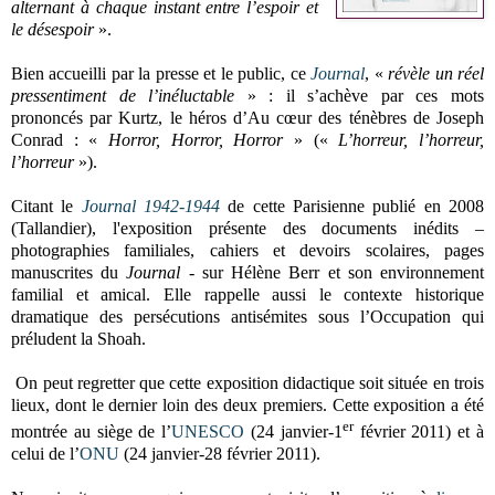
alternant à chaque instant entre l’espoir et
le
désespoir
».
Bien accueilli par la presse et le public, ce
Journal
, «
révèle un réel
pressentiment de l’inéluctable
» : il s’achève par ces mots
prononcés par Kurtz, le héros d’Au cœur des ténèbres de Joseph
Conrad : «
Horror, Horror, Horror
» («
L’horreur, l’horreur,
l’horreur
»).
Citant le
Journal 1942-1944
de cette Parisienne publié en 2008
(Tallandier), l'exposition présente des documents inédits –
photographies familiales, cahiers et devoirs scolaires, pages
manuscrites du
Journal
- sur Hélène Berr et son environnement
familial et amical. Elle rappelle aussi le contexte historique
dramatique des persécutions antisémites sous l’Occupation qui
préludent la Shoah.
On peut regretter que cette exposition didactique soit située en trois
lieux, dont le dernier loin des deux premiers. Cette exposition a été
er
montrée
au siège de l’
UNESCO
(24 janvier-1
février 2011)
et à
celui de l’
ONU
(24 janvier-28 février 2011)
.