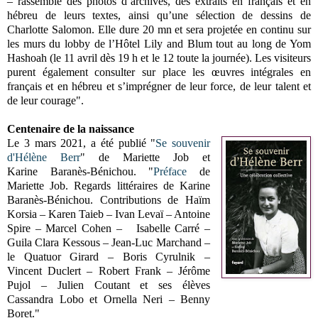
– rassemble des photos d’archives, des extraits en français et en
hébreu de leurs textes, ainsi qu’une sélection de dessins de
Charlotte Salomon. Elle dure 20 mn et sera projetée en continu sur
les murs du lobby de l’Hôtel Lily and Blum tout au long de Yom
Hashoah (le 11 avril dès 19 h et le 12 toute la journée). Les visiteurs
purent également consulter sur place les œuvres intégrales en
français et en hébreu et s’imprégner de leur force, de leur talent et
de leur courage".
Centenaire de la naissance
Le 3 mars 2021, a été publié "
Se souvenir
d'Hélène Berr
" de Mariette Job et
Karine
Baranès-Bénichou. "
Préface
de
Mariette Job. Regards littéraires de Karine
Baranès-Bénichou. Contributions de Haïm
Korsia – Karen Taieb – Ivan Levaï – Antoine
Spire – Marcel Cohen – Isabelle Carré –
Guila Clara Kessous – Jean-Luc Marchand –
le Quatuor Girard – Boris Cyrulnik –
Vincent Duclert – Robert Frank – Jérôme
Pujol – Julien Coutant et ses élèves
Cassandra Lobo et Ornella Neri – Benny
Boret."