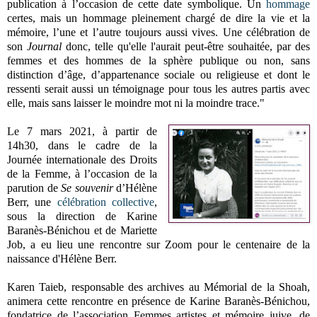
publication à l’occasion de cette date symbolique. Un
hommage
certes, mais un hommage pleinement chargé de dire la vie et la
mémoire, l’une et l’autre toujours aussi vives. Une célébration de
son
Journal
donc, telle qu'elle l'aurait peut-être souhaitée, par des
femmes et des hommes de la sphère publique ou non, sans
distinction d’âge, d’appartenance sociale ou religieuse et dont le
ressenti serait aussi un témoignage pour tous les autres partis avec
elle, mais sans laisser le moindre mot ni la moindre trace."
Le 7 mars 2021, à partir de
14h30, dans le cadre de la
Journée internationale des Droits
de la Femme, à l’occasion de la
parution de
Se souvenir
d’Hélène
Berr, une
célébration collective
,
sous la direction de Karine
Baranès-Bénichou et de Mariette
Job, a eu lieu une rencontre sur Zoom pour le centenaire de la
naissance d'Hélène Berr.
Karen Taieb, responsable des archives au Mémorial de la Shoah,
animera cette rencontre en présence de Karine Baranès-Bénichou,
fondatrice de l’association Femmes artistes et mémoire juive, de