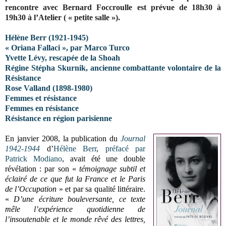
rencontre avec Bernard Foccroulle est prévue de 18h30 à
19h30 à l’Atelier ( « petite salle »).
Hélène Berr (1921-1945)
« Oriana Fallaci », par Marco Turco
Yvette Lévy, rescapée de la Shoah
Régine Stépha Skurnik, ancienne combattante volontaire de la
Résistance
Rose Valland (1898-1980)
Femmes et résistance
Femmes en résistance
Résistance en région parisienne
En janvier 2008, la publication du
Journal
1942-1944
d’
Hélène Berr
,
préfacé par
Patrick Modiano
, avait été une double
révélation : par son «
témoignage subtil et
éclairé de ce que fut la France et le Paris
de l’Occupation
» et par sa qualité littéraire.
«
D’une écriture bouleversante, ce texte
mêle l’expérience quotidienne de
l’insoutenable et le monde rêvé des lettres,