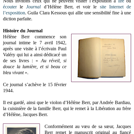
Nous invitons ceux qui ne peuvent visiter l’exposition à
lire
ou
écouter
le
Journal
d’Hélène Berr, et voir le
site Internet de
l’exposition
. Guila Clara Kessous qui allie une sensibilité fine à une
diction parfaite.
Histoire du Journal
Hélène Berr commence son
journal intime le 7 avril 1942,
après une visite à l’écrivain Paul
Valéry qui lui a ainsi dédicacé un
de ses livres : «
Au réveil, si
douce la lumière, et si beau ce
bleu vivant
».
Ce journal s’achève le 15 février
1944.
Il est gardé, ainsi que le violon d’Hélène Berr, par Andrée Bardiau,
la cuisinière de la famille Berr, qui le remet à la Libération au frère
d’Hélène, Jacques Berr.
Conformément au vœu de sa sœur, Jacques
Berr remet le manuscrit original au fiancé