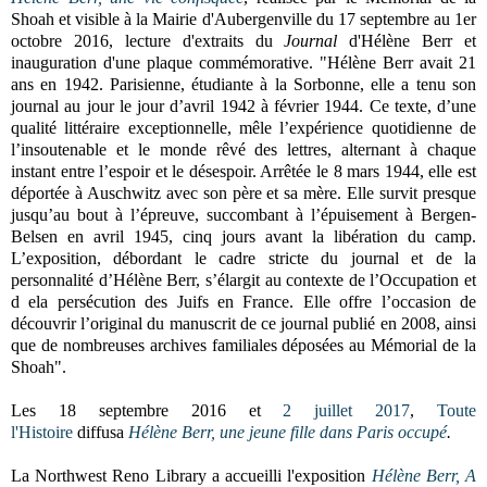
Shoah et visible à la Mairie d'Aubergenville du 17 septembre au 1er
octobre 2016, lecture d'extraits du
Journal
d'Hélène Berr et
inauguration d'une plaque commémorative. "Hélène Berr avait 21
ans en 1942. Parisienne, étudiante à la Sorbonne, elle a tenu son
journal au jour le jour d’avril 1942 à février 1944. Ce texte, d’une
qualité littéraire exceptionnelle, mêle l’expérience quotidienne de
l’insoutenable et le monde rêvé des lettres, alternant à chaque
instant entre l’espoir et le désespoir. Arrêtée le 8 mars 1944, elle est
déportée à Auschwitz avec son père et sa mère. Elle survit presque
jusqu’au bout à l’épreuve, succombant à l’épuisement à Bergen-
Belsen en avril 1945, cinq jours avant la libération du camp.
L’exposition, débordant le cadre stricte du journal et de la
personnalité d’Hélène Berr, s’élargit au contexte de l’Occupation et
d ela persécution des Juifs en France. Elle offre l’occasion de
découvrir l’original du manuscrit de ce journal publié en 2008, ainsi
que de nombreuses archives familiales déposées au Mémorial de la
Shoah".
Les 18 septembre 2016 et
2 juillet 2017
,
Toute
l'Histoire
diffusa
Hélène Berr, une jeune fille dans Paris occupé
.
La Northwest Reno Library a accueilli l'exposition
Hélène Berr, A