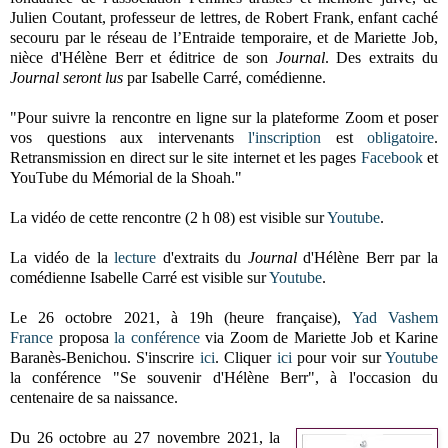
Julien Coutant, professeur de lettres, de Robert Frank, enfant caché
secouru par le réseau de l’Entraide temporaire, et de Mariette Job,
nièce d'Hélène Berr et éditrice de son
Journal
. Des extraits du
Journal seront lus
par Isabelle Carré, comédienne.
"Pour suivre la rencontre en ligne sur la plateforme Zoom et poser
vos questions aux intervenants
l'inscription
est
obligatoire
.
Retransmission en direct sur le site internet et les pages
Facebook
et
YouTube du Mémorial de la Shoah."
La vidéo de cette rencontre (2 h 08) est visible sur
Youtube
.
La vidéo de la
lecture
d'extraits du
Journal
d'Hélène Berr par la
comédienne Isabelle Carré est visible sur
Youtube
.
Le 26 octobre 2021, à 19h (heure française),
Yad Vashem
France
proposa
la conférence
via Zoom de Mariette Job et
Karine
Baranès-Benichou. S'inscrire
ici
. Cliquer
ici
pour voir sur
Youtube
la conférence "Se souvenir d'Hélène Berr", à l'occasion du
centenaire de sa naissance.
Du 26 octobre au 27 novembre 2021, la