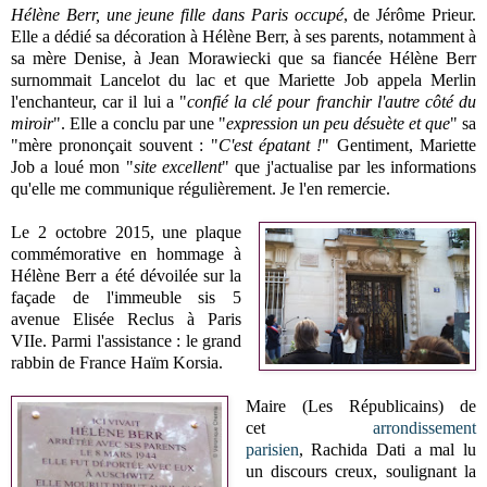
Hélène Berr, une jeune fille dans Paris occupé
, de Jérôme Prieur.
Elle a dédié sa décoration à Hélène Berr, à ses parents, notamment à
sa mère Denise, à
Jean Morawiecki que sa fiancée Hélène Berr
surnommait Lancelot du lac et que Mariette Job appela Merlin
l'enchanteur, car il lui a "
confié la clé pour franchir l'autre côté du
miroir
". Elle a conclu par une "
expression un peu désuète et que
" sa
"mère prononçait souvent : "
C'est épatant !
" Gentiment, Mariette
Job a loué mon "
site excellent
" que j'actualise par les informations
qu'elle me communique régulièrement. Je l'en remercie.
Le 2 octobre 2015, une plaque
commémorative en hommage à
Hélène Berr a été dévoilée sur la
façade de l'immeuble sis 5
avenue Elisée Reclus à Paris
VIIe. Parmi l'assistance : le grand
rabbin de France Haïm Korsia.
Maire (Les Républicains) de
cet
arrondissement
parisien
, Rachida Dati
a mal lu
un discours creux, soulignant la