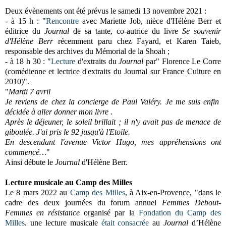
Deux évènements ont été prévus le samedi 13 novembre 2021 :
- à 15 h : "
Rencontre
avec Mariette Job, nièce d'Hélène Berr et
éditrice du
Journal
de sa tante, co-autrice du livre
Se souvenir
d'Hélène Berr
récemment paru chez Fayard, et Karen Taieb,
responsable des archives du Mémorial de la Shoah ;
- à 18 h 30 : "
Lecture
d'extraits du
Journal
par" Florence Le Corre
(comédienne et lectrice d'extraits du Journal sur France Culture en
2010)".
"
Mardi 7 avril
Je reviens de chez la concierge de Paul Valéry. Je me suis enfin
décidée à aller donner mon livre .
Après le déjeuner, le soleil brillait ; il n'y avait pas de menace de
giboulée. J'ai pris le 92 jusqu'à l'Etoile.
En descendant l'avenue Victor Hugo, mes appréhensions ont
commencé…
"
Ainsi débute le
Journal
d'Hélène Berr.
Lecture musicale au Camp des Milles
Le 8 mars 2022 au
Camp des Milles
, à Aix-en-Provence, "dans le
cadre des deux journées du forum annuel
Femmes Debout-
Femmes en résistance
organisé par la
Fondation du Camp des
Milles
, une lecture musicale
était consacrée
au
Journal
d’Hélène