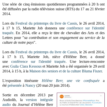
Une série de cinq émissions quotidiennes programmées à 20 h ont
été diffusées par la radio télévision suisse (RTS) du 17 au 21 février
2014.
Lors du
Festival du printemps du livre de Cassis
, le 26 avril 2014,
à 17 h 15, Mariette Job donnera une
conférence sur l'identité
traquée
. En 2014, elle a reçu le titre de chevalier des Arts et des
Lettres pour "
sa contribution et son engagement au service de la
culture de notre pays
".
Lors du
Festival du printemps du livre de Cassis
, le 26 avril 2014,
à 17 h 15, Mariette Job, nièce d'Hélène Berr, a donné
une
conférence sur l'identité traquée
. Une lecture-rencontre
avec
Guila Clara Kessous
et Mariette Job a été organisée le 29 avril
2014, à 15 h, à la
Maison des seniors et de la culture Bluma Fiszer
.
L'exposition itinérante
Hélène Berr, une vie confisquée
a
été
présentée
à
Nancy
(20 mai-20 juin 2014).
Sortie en décembre 2013 par
Audiolib, la
version intégrale
audio
du
Journal
d’Hélène Berr