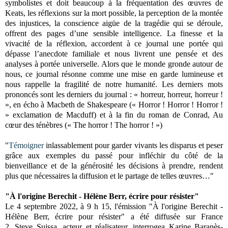
symbolistes et doit beaucoup à la fréquentation des œuvres de
Keats, les réflexions sur la mort possible, la perception de la montée
des injustices, la conscience aigüe de la tragédie qui se déroule,
offrent des pages d’une sensible intelligence. La finesse et la
vivacité de la réflexion, accordent à ce journal une portée qui
dépasse l’anecdote familiale et nous livrent une pensée et des
analyses à portée universelle. Alors que le monde gronde autour de
nous, ce journal résonne comme une mise en garde lumineuse et
nous rappelle la fragilité de notre humanité. Les derniers mots
prononcés sont les derniers du journal : « horreur, horreur, horreur !
», en écho à Macbeth de Shakespeare (« Horror ! Horror ! Horror !
» exclamation de Macduff) et à la fin du roman de Conrad, Au
cœur des ténèbres (« The horror ! The horror ! »)
"
Témoigner
inlassablement pour garder vivants les disparus et peser
grâce aux exemples du passé pour infléchir du côté de la
bienveillance et de la générosité les décisions à prendre, rendent
plus que nécessaires la diffusion et le partage de telles œuvres…"
"
À l'origine Berechit - Hélène Berr, écrire pour résister"
Le 4 septembre 2022, à 9 h 15,
l'émission "
À l'origine Berechit -
Hélène Berr, écrire pour résister" a été diffusée sur France
2
.
Steve
Suissa
, acteur et réalisateur, interrogea
Karine Baranès-