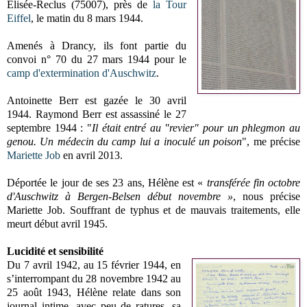
Elisée-Reclus (75007), près de
la Tour
Eiffel
, le matin du 8 mars 1944.
Amenés à Drancy, ils font partie du
convoi n° 70 du 27 mars 1944 pour le
camp d'extermination d'Auschwitz
.
Antoinette Berr est gazée le 30 avril
1944. Raymond Berr est assassiné le 27
septembre 1944 : "
Il était e
ntré au "revier" pour un phlegmon au
genou. Un médecin du camp lui a inoculé un poison
", me précise
Mariette Job
en avril 2013.
Déportée le jour de ses 23 ans, Hélène est «
transférée fin octobre
d'Auschwitz à Bergen-Belsen début novembre »
, nous précise
Mariette Job. Souffrant de typhus et de mauvais traitements, elle
meurt début avril 1945.
Lucidité et sensibilité
Du 7 avril 1942, au 15 février 1944, en
s’interrompant du 28 novembre 1942 au
25 août 1943, Hélène relate dans son
journal intime, avec peu de ratures, sa