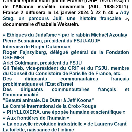
Conseil représentatif juif de France (CRIF, 1970-1974) et
de l'Alliance israélite universelle (AIU, 1985-2011).
France 2 diffusera le 14 janvier 2024 à 22 h 40 «
Ady
Steg. un parcours Juif, une histoire française
»,
documentaire d'Isabelle Wekstein.
« Ethiques du Judaïsme » par le rabbin Michaël Azoulay
Pierre Besnainou, président du FSJU-AUJF
Interview de Roger Cukierman
Roger Fajnzylberg, délégué général de la Fondation
OSE MES
Ariel Goldmann, président du FSJU
Gil Taieb, vice-président du CRIF et du FSJU, membre
du Conseil du Consistoire de Paris Ile-de-France, etc.
Des dirigeants communautaires français
problématiques et l'Etat d'Israël
Des dirigeants communautaires français et
l'homosexualité
"Beauté animale. De Dürer à Jeff Koons"
Le Comité international de la Croix-Rouge
« PHYLLOXERA, une épopée humaine et scientifique »
«
Aux frontières de l'humain
»
« La nouvelle révolution industrielle » de Laurens Grant
La toilette, naissance de l’intime