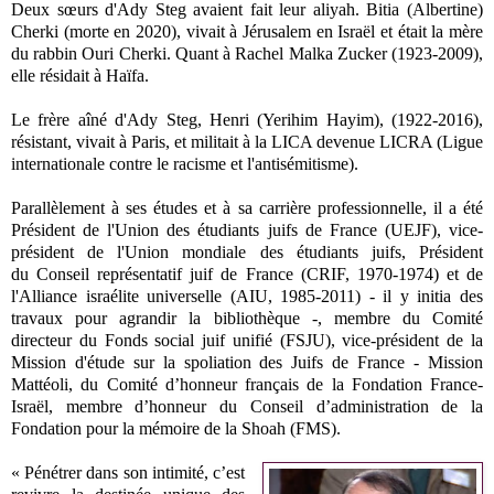
Deux sœurs d'Ady Steg avaient fait leur aliyah. Bitia (Albertine)
Cherki (morte en 2020), vivait à Jérusalem en Israël et était la mère
du rabbin Ouri Cherki. Quant à Rachel Malka Zucker (1923-2009),
elle résidait à Haïfa.
Le frère aîné d'Ady Steg, Henri (Yerihim Hayim), (1922-2016),
résistant, vivait à Paris, et militait à la LICA devenue LICRA (Ligue
internationale contre le racisme et l'antisémitisme).
Parallèlement à ses études et à sa carrière professionnelle, il a été
Président de l'Union des étudiants juifs de France (UEJF), vice-
président de l'Union mondiale des étudiants juifs, Président
du
Conseil représentatif juif de France (CRIF, 1970-1974) et de
l'Alliance israélite universelle (AIU, 1985-2011) - il y initia des
travaux pour agrandir la bibliothèque -, membre du Comité
directeur du Fonds social juif unifié (FSJU),
vice-président de la
Mission d'étude sur la spoliation des Juifs de France - Mission
Mattéoli, du Comité d’honneur français de la Fondation France-
Israël, membre d’honneur du Conseil d’administration de la
Fondation pour la mémoire de la Shoah (FMS).
« Pénétrer dans son intimité, c’est