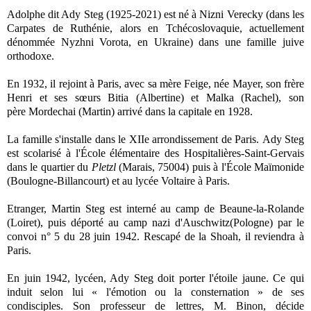
Adolphe dit Ady Steg (1925-2021) est né à Nizni Verecky (
dans les
Carpates de Ruthénie,
alors en Tchécoslovaquie, actuellement
dénommée Nyzhni Vorota, en Ukraine) dans une famille juive
orthodoxe.
En 1932, il rejoint à Paris, avec sa mère Feige, née Mayer, son frère
Henri et ses sœurs
Bitia (Albertine) et Malka (Rachel), son
père
Mordechai (Martin)
arrivé dans la capitale en 1928.
La famille s'installe dans le XIIe arrondissement de Paris.
Ady Steg
est scolarisé à l'École élémentaire des Hospitalières-Saint-Gervais
dans le quartier du
Pletzl
(Marais, 75004) puis à l'École Maïmonide
(Boulogne-Billancourt) et au lycée Voltaire à Paris.
Etranger, Martin Steg est interné au camp de Beaune-la-Rolande
(Loiret), puis déporté au camp nazi d'Auschwitz(Pologne) par le
convoi n° 5 du 28 juin 1942. Rescapé de la Shoah, il reviendra à
Paris.
En juin 1942, lycéen, Ady Steg doit porter l'étoile jaune. Ce qui
induit selon lui « l'émotion ou la consternation » de ses
condisciples. Son professeur de lettres, M. Binon, décide