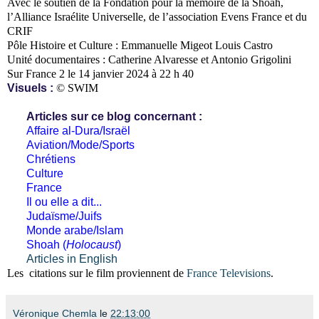
Avec le soutien de la Fondation pour la mémoire de la Shoah,
l’Alliance Israélite Universelle, de l’association Evens France et du
CRIF
Pôle Histoire et Culture : Emmanuelle Migeot Louis Castro
Unité documentaires : Catherine Alvaresse et Antonio Grigolini
Sur France 2 le 14 janvier 2024 à 22 h 40
Visuels :
© SWIM
Articles sur ce blog concernant :
Affaire al-Dura/Israël
Aviation/Mode/Sports
Chrétiens
Culture
France
Il ou elle a dit...
Judaïsme/Juifs
Monde arabe/Islam
Shoah (
Holocaust
)
Articles in English
Les citations sur le film proviennent de
France Televisions
.
Véronique Chemla
le
22:13:00