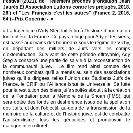
Festival (2021), de "Tellement proches (Fondation Jean
Jaurès Et Association Luttons contre les préjugés, 2018,
26’) et "Les Français c'est les autres" (France 2, 2016,
64’) - Prix Copernic -. »
« La trajectoire d’Ady Steg fait écho à l'histoire d’une nation
tout entière, la France. Ce pays refuge pour Ady et les siens,
est passé aux mains des bourreaux sous le régime de Vichy,
en déportant des milliers de Juifs vers les camps
d’extermination. Survivant de cette période effroyable, Ady
Steg a consacré une partie de sa vie à la reconstruction de
la communauté juive. Le film rend ainsi compte des
nombreux combats qu’il a menés au sein des associations
juives qu’il a dirigées, telles l’Union des Étudiants Juifs de
France, le CRIF ou l’Alliance Israélite Universelle. Sa lutte
pour la restitution des biens juifs spoliés aboutit à la création
de la Fondation pour la Mémoire de la Shoah (FMS), qui
sera dotée des fonds en déshérence issus de la spoliation
des Juifs, et dont l'objectif, au-delà de la transmission de la
mémoire de la culture et de l'histoire juive, est de combattre
l'antisémitisme, tous les génocides et promouvoir le
dialogue interculturel.