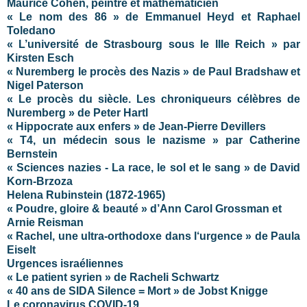
Maurice Cohen, peintre et mathématicien
« Le nom des 86 » de Emmanuel Heyd et Raphael
Toledano
« L’université de Strasbourg sous le IIIe Reich » par
Kirsten Esch
« Nuremberg le procès des Nazis » de Paul Bradshaw et
Nigel Paterson
« Le procès du siècle. Les chroniqueurs célèbres de
Nuremberg » de Peter Hartl
« Hippocrate aux enfers » de Jean-Pierre Devillers
« T4, un médecin sous le nazisme » par Catherine
Bernstein
« Sciences nazies - La race, le sol et le sang » de David
Korn-Brzoza
Helena Rubinstein
(1872-1965)
« Poudre, gloire & beauté » d’Ann Carol Grossman et
Arnie Reisman
« Rachel, une ultra-orthodoxe dans l‘urgence » de Paula
Eiselt
Urgences israéliennes
« Le patient syrien » de Racheli Schwartz
« 40 ans de SIDA Silence = Mort » de Jobst Knigge
Le coronavirus COVID-19