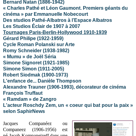
Bernard Natan (1886-1942)
« Charles Pathé et Léon Gaumont. Premiers géants du
cinéma » par Emmanuelle Nobecourt
Des studios Pathé-Albatros à l’Espace Albatros
Les Studios Éclair de 1907 à 2007
Tournages Paris-Berlin-Hollywood 1910-1939
Gérard Philipe (1922-1959)
Cycle Roman Polanski sur Arte
Romy Schneider (1938-1982)
« Mumu » de Joël Séria
Simone Signoret (1921-1985)
Simone Simon (1911-2005)
Robert Siodmak (1900-1973)
L'enfance de... Danièle Thompson
Alexandre Trauner (1906-1993), décorateur de cinéma
François Truffaut
« Ramdam » de Zangro
L'acteur Roschdy Zem, un « coeur qui bat pour la paix »
selon SaphirNews
Jacques Companéez ou
Companeez (1906-1956) est
né Jacob Kompaneizeff dans une