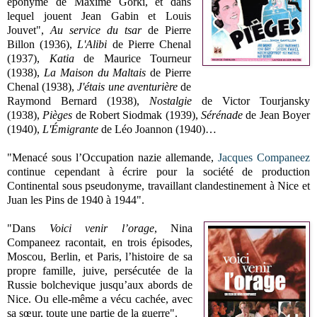
éponyme de Maxime Gorki, et dans
lequel jouent Jean Gabin et Louis
Jouvet",
Au service du tsar
de Pierre
Billon (1936),
L'Alibi
de Pierre Chenal
(1937),
Katia
de Maurice Tourneur
(1938),
La Maison du Maltais
de Pierre
Chenal (1938),
J'étais une aventurière
de
Raymond Bernard (1938),
Nostalgie
de Victor Tourjansky
(1938),
Pièges
de Robert Siodmak (1939),
Sérénade
de Jean Boyer
(1940),
L'Émigrante
de Léo Joannon (1940)…
"Menacé sous l’Occupation nazie allemande,
Jacques Companeez
continue cependant à écrire pour la société de production
Continental sous pseudonyme, travaillant clandestinement à Nice et
Juan les Pins de 1940 à 1944".
"Dans
Voici venir l’orage
, Nina
Companeez racontait, en trois épisodes,
Moscou, Berlin, et Paris, l’histoire de sa
propre famille, juive, persécutée de la
Russie bolchevique jusqu’aux abords de
Nice. Ou elle-même a vécu cachée, avec
sa sœur, toute une partie de la guerre".