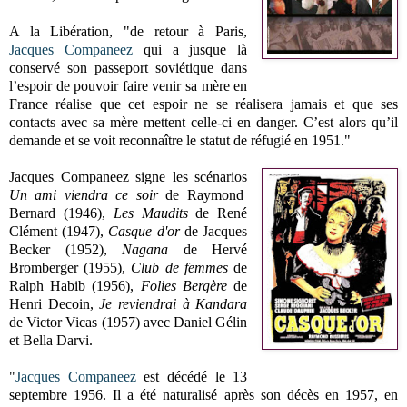
A la Libération, "de retour à Paris,
Jacques Companeez
qui a jusque là
conservé son passeport soviétique dans
l’espoir de pouvoir faire venir sa mère en
France réalise que cet espoir ne se réalisera jamais et que ses
contacts avec sa mère mettent celle-ci en danger. C’est alors qu’il
demande et se voit reconnaître le statut de réfugié en 1951."
Jacques Companeez signe les scénarios
Un ami viendra ce soir
de Raymond
Bernard (1946),
Les Maudits
de René
Clément (1947),
Casque d'or
de Jacques
Becker (1952),
Nagana
de Hervé
Bromberger (1955),
Club de femmes
de
Ralph Habib (1956),
Folies Bergère
de
Henri Decoin,
Je reviendrai à Kandara
de Victor Vicas (1957) avec Daniel Gélin
et Bella Darvi.
"
Jacques Companeez
est décédé le 13
septembre 1956. Il a été naturalisé après son décès en 1957, en