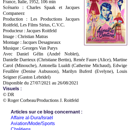
France, Italie, 1952, 106 min
Scénario : Charles Spaak et Jacques
Companeez
Production : Les Productions Jacques
Roitfeld, Les Films Sirius, C.V.C.
Producteur : Jacques Roitfeld
Image : Christian Matras
Montage : Jacques Desagneaux
Musique : Georges Van Parys
Avec Daniel Gélin (André Noblet),
Danielle Darrieux (Christiane Bertin), Renée Faure (Alice), Martine
Carol (Minouche), Antonella Lualdi (Catherine Michaud), Edwige
Feuillère (Denise Aubusson), Marilyn Buferd (Evelyne), Louis
Seigner (Gaston Lebridel)
Disponible du 27/07/2021 au 26/08/2021
Visuels :
© DR
© Roger Corbeau/Productions J. Roitfeld
Articles sur ce blog concernant :
Affaire al-Dura/Israël
Aviation/Mode/Sports
Chrétiens