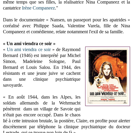
même temps que ses filles, la réalisatrice Nina Companeez et la
cantatrice
Irène Companeez
."
Dans le documentaire « Nansen, un passeport pour les apatrides »
coréalisé avec Philippe Saada, Valentine Varela, fille de Nina
Companeez et comédienne, relate notamment l'exil de sa famille.
« Un ami viendra ce soir »
«
Un ami viendra ce soir
» de Raymond
Bernard (1946) est interprété par Michel
Simon, Madeleine Sologne, Paul
Bernard et Louis Salou. En 1944, des
résistants et une jeune juive se cachent
dans une clinique psychiatrique
savoyarde.
« En août 1944, dans les Alpes, les
soldats allemands de la Wehrmacht
pénètrent dans un village de Savoie qui
n'était pas encore occupé. Dans le chaos
lié à cette intrusion brutale, la postière, Claire, en profite pour alerter
discrètement par téléphone la clinique psychiatrique du docteur
Lestrade, qui se trouve non loin de là ».