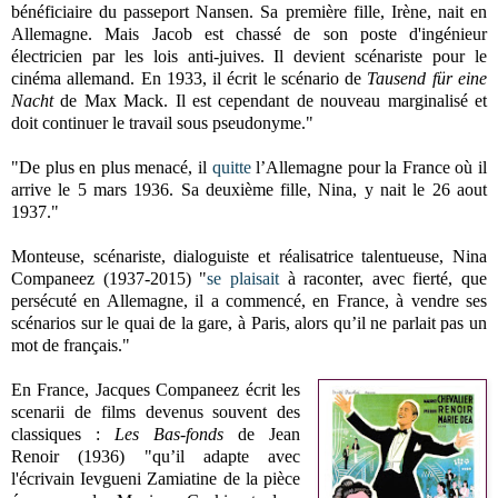
bénéficiaire du passeport Nansen. Sa première fille, Irène, nait en
Allemagne. Mais Jacob est chassé de son poste d'ingénieur
électricien par les lois anti-juives. Il devient scénariste pour le
cinéma allemand. En 1933, il écrit le scénario de
Tausend für eine
Nacht
de Max Mack. Il est cependant de nouveau marginalisé et
doit continuer le travail sous pseudonyme."
"De plus en plus menacé, il
quitte
l’Allemagne pour la France où il
arrive le 5 mars 1936. Sa deuxième fille, Nina, y nait le 26 aout
1937."
Monteuse, scénariste, dialoguiste et réalisatrice talentueuse, Nina
Companeez (1937-2015) "
se plaisait
à raconter, avec fierté, que
persécuté en Allemagne, il a commencé, en France, à vendre ses
scénarios sur le quai de la gare, à Paris, alors qu’il ne parlait pas un
mot de français."
En France, Jacques Companeez écrit les
scenarii de films devenus souvent des
classiques :
Les Bas-fonds
de Jean
Renoir (1936) "qu’il adapte avec
l'écrivain Ievgueni Zamiatine de la pièce