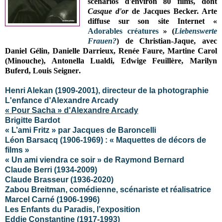
scénarios d'environ 80 films, dont
Casque d'or
de Jacques Becker. Arte
diffuse sur son site Internet «
Adorables créatures
» (
Liebenswerte
Frauen?
) de Christian-Jaque,
avec
Daniel Gélin, Danielle Darrieux, Renée Faure, Martine Carol
(Minouche), Antonella Lualdi, Edwige Feuillère, Marilyn
Buferd, Louis Seigner
.
Henri Alekan (1909-2001), directeur de la photographie
L'enfance d'Alexandre Arcady
« Pour Sacha » d'Alexandre Arcady
Brigitte Bardot
« L’ami Fritz » par Jacques de Baroncelli
Léon Barsacq (1906-1969) : « Maquettes de décors de
films »
« Un ami viendra ce soir » de Raymond Bernard
Claude Berri (1934-2009)
Claude Brasseur (1936-2020)
Zabou Breitman, comédienne, scénariste et réalisatrice
Marcel Carné (1906-1996)
Les Enfants du Paradis, l’exposition
Eddie Constantine (1917-1993)