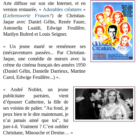
Arte diffuse sur son site Internet, et en
version restaurée, «
Adorables créatures
»
(
Liebenswerte Frauen?
) de Christian-
Jaque avec Daniel Gélin, Renée Faure,
Antonella Lualdi, Edwige Feuillère,
Marilyn Buferd et Louis Seigner.
« Un jeune marié se remémore ses
(més)aventures passées... Par Christian-
Jaque, une comédie de mœurs avec la
crème du cinéma français des années 1950
(Daniel Gélin, Danielle Darrieux, Martine
Carol, Edwige Feuillère...) ».
« André Noblet, un jeune
publicitaire parisien, vient
d’épouser Catherine, la fille de
ses voisins de palier. "Au fond, je
peux bien te le dire maintenant, je
n’ai jamais aimé que toi", lui
jure-t-il. Vraiment ? C’est oublier
Christiane, Minouche et Denise… »