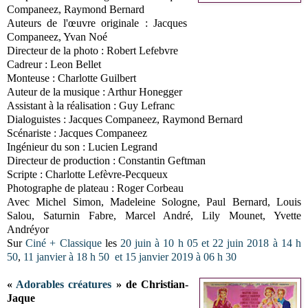
Companeez, Raymond Bernard
Auteurs de l'œuvre originale : Jacques
Companeez, Yvan Noé
Directeur de la photo : Robert Lefebvre
Cadreur : Leon Bellet
Monteuse : Charlotte Guilbert
Auteur de la musique : Arthur Honegger
Assistant à la réalisation : Guy Lefranc
Dialoguistes : Jacques Companeez, Raymond Bernard
Scénariste : Jacques Companeez
Ingénieur du son : Lucien Legrand
Directeur de production : Constantin Geftman
Scripte : Charlotte Lefèvre-Pecqueux
Photographe de plateau : Roger Corbeau
Avec Michel Simon, Madeleine Sologne, Paul Bernard, Louis
Salou, Saturnin Fabre, Marcel André, Lily Mounet, Yvette
Andréyor
Sur
Ciné + Classique
les
20 juin à 10 h 05 et 22 juin 2018 à 14 h
50
,
11 janvier à 18 h 50 et 15 janvier 2019 à 06 h 30
«
Adorables créatures
» de Christian-
Jaque