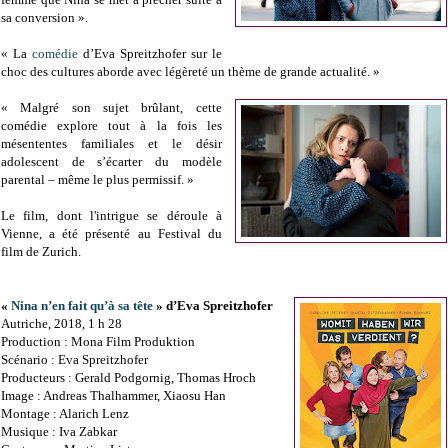
sa conversion
»
.
«
La
comédie
d’Eva Spreitzhofer sur le
choc des cultures aborde avec légèreté un thème de grande actualité.
»
« Malgré son sujet brûlant, cette
comédie explore tout à la fois les
mésententes familiales et le désir
adolescent de s’écarter du modèle
parental – même le plus permissif. »
Le film, dont l'intrigue se déroule à
Vienne, a été présenté au Festival du
film de Zurich.
«
Nina n’en fait qu’à sa tête
» d’Eva Spreitzhofer
Autriche, 2018, 1 h 28
Production : Mona Film Produktion
Scénario : Eva Spreitzhofer
Producteurs : Gerald Podgornig, Thomas Hroch
Image : Andreas Thalhammer, Xiaosu Han
Montage : Alarich Lenz
Musique : Iva Zabkar