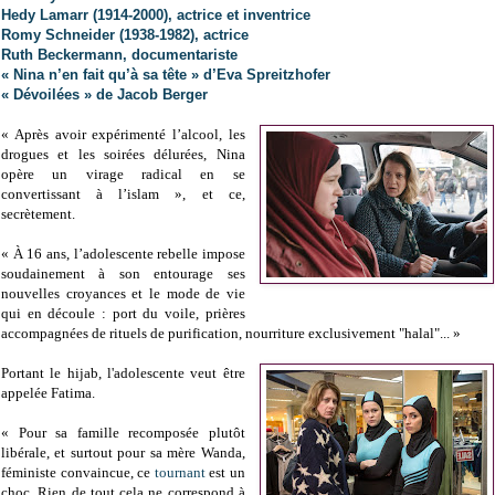
Hedy Lamarr (1914-2000), actrice et inventrice
Romy Schneider (1938-1982), actrice
Ruth Beckermann, documentariste
« Nina n’en fait qu’à sa tête » d’Eva Spreitzhofer
« Dévoilées » de Jacob Berger
« Après avoir expérimenté l’alcool, les
drogues et les soirées délurées, Nina
opère un virage radical en se
convertissant à l’islam », et ce,
secrètement.
« À 16 ans, l’adolescente rebelle impose
soudainement à son entourage ses
nouvelles croyances et le mode de vie
qui en découle : port du voile, prières
accompagnées de rituels de purification, nourriture exclusivement "halal"... »
Portant le hijab, l'adolescente veut être
appelée Fatima.
« Pour sa famille recomposée plutôt
libérale, et surtout pour sa mère Wanda,
féministe convaincue, ce
tournant
est un
choc. Rien de tout cela ne correspond à