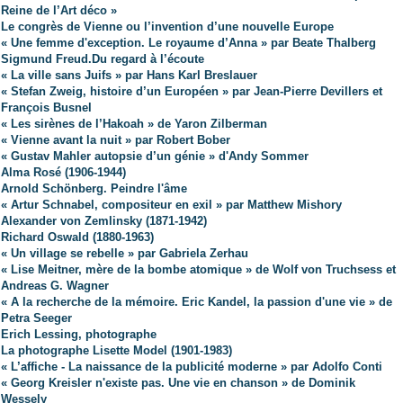
Reine de l’Art déco »
Le congrès de Vienne ou l’invention d’une nouvelle Europe
« Une femme d'exception. Le royaume d’Anna » par Beate Thalberg
Sigmund Freud.Du regard à l’écoute
« La ville sans Juifs » par Hans Karl Breslauer
« Stefan Zweig, histoire d’un Européen » par Jean-Pierre Devillers et
François Busnel
« Les sirènes de l’Hakoah » de Yaron Zilberman
« Vienne avant la nuit » par Robert Bober
« Gustav Mahler autopsie d’un génie » d'Andy Sommer
Alma Rosé (1906-1944)
Arnold Schönberg. Peindre l'âme
« Artur Schnabel, compositeur en exil » par Matthew Mishory
Alexander von Zemlinsky (1871-1942)
Richard Oswald (1880-1963)
« Un village se rebelle » par Gabriela Zerhau
« Lise Meitner, mère de la bombe atomique » de Wolf von Truchsess et
Andreas G. Wagner
« A la recherche de la mémoire. Eric Kandel, la passion d'une vie » de
Petra Seeger
Erich Lessing, photographe
La photographe Lisette Model (1901-1983)
« L’affiche - La naissance de la publicité moderne » par Adolfo Conti
« Georg Kreisler n'existe pas. Une vie en chanson » de Dominik
Wessely