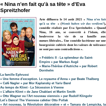
« Nina n’en fait qu’à sa tête » d’Eva
Spreitzhofer
Arte diffusera le 14 août 2021 «
Nina n’en fait
qu’à sa tête
» (
Womit haben wir das verdient?
),
comédie réalisée par Eva Spreitzhofer. « Quand
Nina, 16 ans, se convertit à l’islam, elle
bouleverse la vie de sa famille aux
mœurs libérales... Une comédie facétieuse sur une
bourgeoisie cultivée dont les valeurs de tolérance
ne sont pas sans contradictions ».
« Frédéric II - La splendeur du Saint-
Empire » par Markus Augé
« Marie-Thérèse d'Autriche » par Robert
Dornhelm
La famille Ephrussi
« Une femme d'exception. Le royaume d’Anna » par Beate Thalberg
« Café Nagler » par Mor Kaplansky et Yariv Barel
A
u temps de Klimt - La Sécession à Vienne
« L’affaire Klimt » de Jane Chablani et Martin Smith
« Otto Wagner ou l'Art nouveau viennois » par Rudolf Klingohr
Let´s Dance! The Viennese cafetier Otto Pollak
« Art nouveau, la Révolution décorative » et « Tamara de Lempicka, la