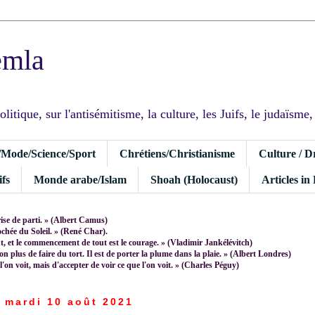
emla
tique, sur l'antisémitisme, la culture, les Juifs, le judaïsme, I
/Mode/Science/Sport
Chrétiens/Christianisme
Culture / D
fs
Monde arabe/Islam
Shoah (Holocaust)
Articles in
rise de parti. » (Albert Camus)
rochée du Soleil. » (René Char).
 et le commencement de tout est le courage. » (Vladimir Jankélévitch)
non plus de faire du tort. Il est de porter la plume dans la plaie. » (Albert Londres)
 l'on voit, mais d'accepter de voir ce que l'on voit. » (Charles Péguy)
mardi 10 août 2021