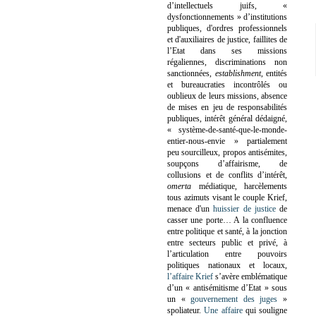
d’intellectuels juifs, «
dysfonctionnements » d’institutions
publiques, d'ordres professionnels
et d'auxiliaires de justice, faillites de
l’Etat dans ses missions
régaliennes, discriminations non
sanctionnées,
establishment
, entités
et bureaucraties incontrôlés ou
oublieux de leurs missions, absence
de mises en jeu de responsabilités
publiques, intérêt général dédaigné,
« système-de-santé-que-le-monde-
entier-nous-envie » partialement
peu sourcilleux, propos antisémites,
soupçons d’affairisme, de
collusions et de conflits d’intérêt,
omerta
médiatique, harcèlements
tous azimuts visant le couple Krief,
menace d'un
huissier de justice
de
casser une porte…
A la confluence
entre politique et santé, à la jonction
entre secteurs public et privé, à
l’articulation entre pouvoirs
politiques nationaux et locaux,
l’affaire Krief
s’avère emblématique
d’un « antisémitisme d’Etat » sous
un «
gouvernement des juges
»
spoliateur.
Une affaire
qui souligne