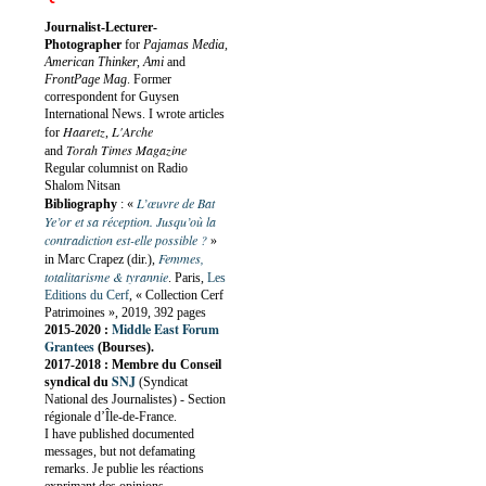
Journalist-Lecturer-
Photographer
for
Pajamas Media,
American Thinker, Ami
and
FrontPage Mag
. Former
correspondent for Guysen
International News. I wrote articles
Haaretz
L'Arche
for
,
Torah Times Magazine
and
Regular columnist on Radio
Shalom Nitsan
L’œuvre de Bat
Bibliography
:
«
Ye’or et sa réception. Jusqu’où la
contradiction est-elle possible ?
»
Femmes,
in Marc Crapez (dir.),
totalitarisme & tyrannie
. Paris,
Les
Editions du Cerf
, « Collection Cerf
Patrimoines », 2019, 392 pages
Middle East Forum
2015-2020 :
Grantees
(Bourses).
2017-2018 : Membre du Conseil
SNJ
syndical du
(Syndicat
National des Journalistes) - Section
régionale d’Île-de-France.
I have published documented
messages, but not defamating
remarks. Je publie les réactions