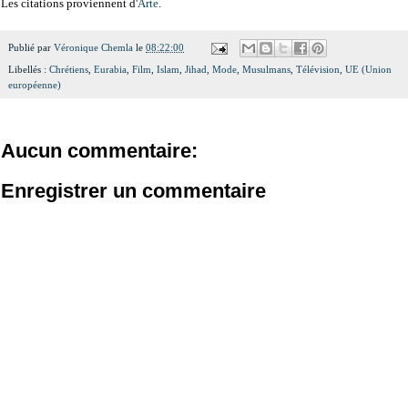
Les citations proviennent d'
Arte
.
Publié par
Véronique Chemla
le
08:22:00
Libellés :
Chrétiens
,
Eurabia
,
Film
,
Islam
,
Jihad
,
Mode
,
Musulmans
,
Télévision
,
UE (Union
européenne)
Aucun commentaire:
Enregistrer un commentaire