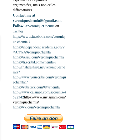
exprimant des opinions
argumentées, mais non celles
diffamatoires.
Contact me at
veroniquechemla5@gmail.com
@VeroniqueChemla
Follow
on
Twitter
https://www.facebook.com/veroniq
ue.chemla.7
https://independent.academia.edu/V
%C3%A9roniqueChemla
https://issuu.com/veroniquechemla
https://fr.scribd.com/chemla-3
http://fr.slideshare.net/veroniqueche
mla7
http://www.youscribe.com/veroniqu
echemla5/
https://substack.com/@vchemla/
http://www.calameo.com/accounts/4
522342
https://www.instagram.com/
veroniquechemla/
https://vk.com/veroniquechemla