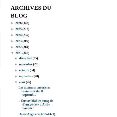
ARCHIVES DU
BLOG
►
2026
(143)
►
2025
(276)
►
2024
(237)
►
2023
(307)
►
2022
(384)
▼
2021
(345)
►
décembre
(35)
►
novembre
(28)
►
octobre
(34)
►
septembre
(20)
▼
août
(26)
Les attentats terroristes
islamistes du 11
septemb...
« Gustav Mahler autopsie
d’un génie » d'Andy
Sommer
Dante Alighieri (1265-1321)