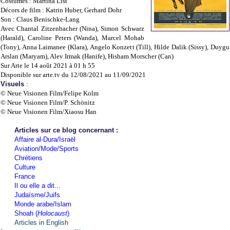
Costumes : Martina List
Décors de film : Katrin Huber, Gerhard Dohr
Son : Claus Benischke-Lang
Avec Chantal Zitzenbacher (Nina), Simon Schwarz
(Harald), Caroline Peters (Wanda), Marcel Mohab
(Tony), Anna Laimanee (Klara), Angelo Konzett (Till), Hilde Dalik (Sissy), Duygu
Arslan (Maryam), Alev Irmak (Hanife), Hisham Morscher (Can)
Sur Arte le 14 août 2021 à 01 h 55
Disponible sur arte.tv du 12/08/2021 au 11/09/2021
Visuels
:
© Neue Visionen Film/Felipe Kolm
© Neue Visionen Film/P. Schönitz
© Neue Visionen Film/Xiaosu Han
Articles sur ce blog concernant :
Affaire al-Dura/Israël
Aviation/Mode/Sports
Chrétiens
Culture
France
Il ou elle a dit...
Judaïsme/Juifs
Monde arabe/Islam
Shoah (
Holocaust
)
Articles in English