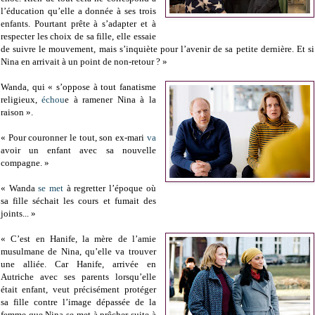
l’éducation qu’elle a donnée à ses trois
enfants. Pourtant prête à s’adapter et à
respecter les choix de sa fille, elle essaie
de suivre le mouvement, mais s’inquiète pour l’avenir de sa petite dernière. Et si
Nina en arrivait à un point de non-retour ? »
Wanda, qui
«
s’oppose à tout fanatisme
religieux,
échou
e à ramener Nina à la
raison
»
.
«
Pour couronner le tout, son ex-mari
va
avoir un enfant avec sa nouvelle
compagne.
»
«
Wanda
se met
à regretter l’époque où
sa fille séchait les cours et fumait des
joints...
»
«
C’est en Hanife, la mère de l’amie
musulmane de Nina, qu’elle va trouver
une alliée. Car Hanife, arrivée en
Autriche avec ses parents lorsqu’elle
était enfant, veut précisément protéger
sa fille contre l’image dépassée de la
femme que Nina se met à prêcher suite à