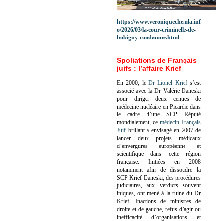
https://www.veroniquechemla.inf
o/2026/03/la-cour-criminelle-de-
bobigny-condamne.html
Spoliations de Français
juifs : l’affaire Krief
En 2000, le
Dr Lionel Krief
s’est
associé avec la Dr Valérie Daneski
pour diriger deux centres de
médecine nucléaire en Picardie dans
le cadre d’une SCP.
Réputé
mondialement, ce
médecin Français
Juif
brillant a envisagé en 2007 de
lancer deux projets médicaux
d’envergures européenne et
scientifique dans cette région
française.
Initiées en 2008
notamment afin de dissoudre la
SCP Krief Daneski, des procédures
judiciaires, aux verdicts souvent
iniques, ont mené à la ruine du Dr
Krief.
Inactions de ministres de
droite et de gauche, refus d’agir ou
inefficacité d’organisations et