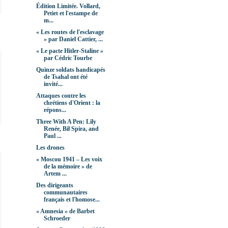
Édition Limitée. Vollard,
Petiet et l'estampe de
m...
« Les routes de l'esclavage
» par Daniel Cattier, ...
« Le pacte Hitler-Staline »
par Cédric Tourbe
Quinze soldats handicapés
de Tsahal ont été
invité...
Attaques contre les
chrétiens d'Orient : la
répons...
Three With A Pen: Lily
Renée, Bil Spira, and
Paul ...
Les drones
« Moscou 1941 – Les voix
de la mémoire » de
Artem ...
Des dirigeants
communautaires
français et l'homose...
« Amnesia » de Barbet
Schroeder