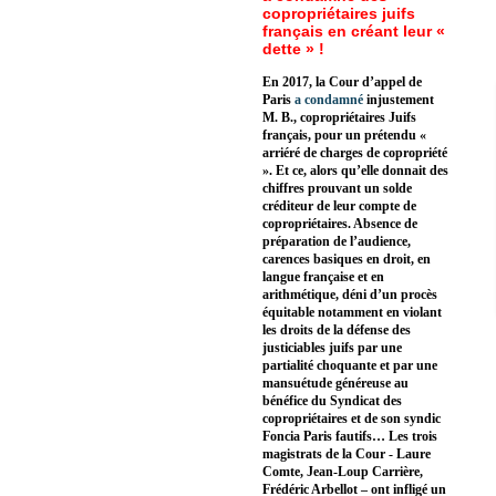
copropriétaires juifs
français en créant leur «
dette » !
En 2017, la Cour d’appel de
Paris
a condamné
injustement
M. B., copropriétaires Juifs
français, pour un prétendu «
arriéré de charges de copropriété
». Et ce, alors qu’elle donnait des
chiffres prouvant un solde
créditeur de leur compte de
copropriétaires. Absence de
préparation de l’audience,
carences basiques en droit, en
langue française et en
arithmétique, déni d’un procès
équitable notamment en violant
les droits de la défense des
justiciables juifs par une
partialité choquante et par une
mansuétude généreuse au
bénéfice du Syndicat des
copropriétaires et de son syndic
Foncia Paris fautifs… Les trois
magistrats de la Cour - Laure
Comte, Jean-Loup Carrière,
Frédéric Arbellot – ont infligé un