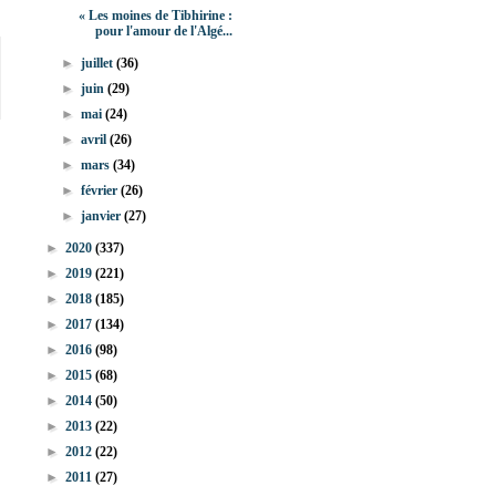
« Les moines de Tibhirine :
pour l'amour de l'Algé...
►
juillet
(36)
►
juin
(29)
►
mai
(24)
►
avril
(26)
►
mars
(34)
►
février
(26)
►
janvier
(27)
►
2020
(337)
►
2019
(221)
►
2018
(185)
►
2017
(134)
►
2016
(98)
►
2015
(68)
►
2014
(50)
►
2013
(22)
►
2012
(22)
►
2011
(27)