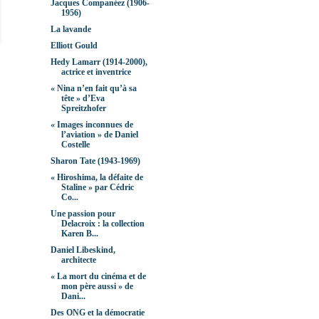
Jacques Companéez (1906-
1956)
La lavande
Elliott Gould
Hedy Lamarr (1914-2000),
actrice et inventrice
« Nina n’en fait qu’à sa
tête » d’Eva
Spreitzhofer
« Images inconnues de
l’aviation » de Daniel
Costelle
Sharon Tate (1943-1969)
« Hiroshima, la défaite de
Staline » par Cédric
Co...
Une passion pour
Delacroix : la collection
Karen B...
Daniel Libeskind,
architecte
« La mort du cinéma et de
mon père aussi » de
Dani...
Des ONG et la démocratie