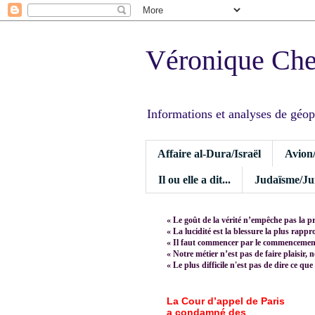
Véronique Ch
Informations et analyses de géopoli
Affaire al-Dura/Israël
Avion
Il ou elle a dit...
Judaïsme/Jui
« Le goût de la vérité n’empêche pas la p
« La lucidité est la blessure la plus rapp
« Il faut commencer par le commencement,
« Notre métier n’est pas de faire plaisir, 
« Le plus difficile n'est pas de dire ce que
La Cour d’appel de Paris
a condamné des