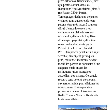
juive orthodoxe francilienne -, ainsi
que professionnel, dans les
Institutions Yad Mordekhaï (alors 4
rue Pavée, 75004 Paris).
Témoignages déchirants de jeunes
victimes traumatisées et de leurs
parents éprouvés, accusé souvent
dénué d’empathie envers les
victimes et en pleine inversion
accusatoire, diagnostic inquiétant
d’un expert psychiatre, direction
remarquable des débats par le
Président de la Cour David de
Pas… Un procès pénal sur un sujet
sensible, aux enjeux juridiques,
juifs, moraux et médicaux devant
inciter les parents et donateurs à une
exigence vitale envers les
institutions juives françaises
accueillant des enfants. Cet article
recourt, sans volonté de choquer,
aux termes précis pour désigner les
actes commis. J’évoquerai ce
procès lors de mon interview par
Radio Chalom Nitsan diffusée dès
le 26 mars 2026.