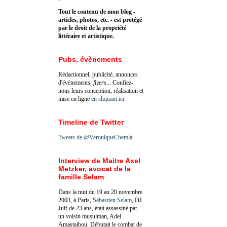
Tout le contenu de mon blog -
articles, photos, etc. - est protégé
par le droit de la propriété
littéraire et artistique.
Pubs, évènements
Rédactionnel, publicité, annonces
d'évènements,
flyers
... Confiez-
nous leurs conception, réalisation et
mise en ligne
en cliquant ici
Timeline de Twitter
Tweets de @VeroniqueChemla
Interview de Maitre Axel
Metzker, avocat de la
famille Selam
Dans la nuit du 19 au 20 novembre
2003, à Paris,
Sébastien Selam
, DJ
Juif de 23 ans, était assassiné par
un voisin musulman, Adel
Amastaibou. Débutait le combat de