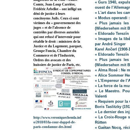
« Gurs 1940, expuls
Comte, Jean-Loup Carrière,
ouest de l’Allemag
Frédéric Arbellot – ont infligé un
« L'art dans les ca
déni de justice à leurs
« Modus operandi :
concitoyens Juifs. Ceux-ci sont
« Plus jamais les
victimes du « gouvernement des
juges » et de l’absence de
(Wiedersehen mit B
contrôles par diverses autorités
« Eldorado Terezín
qui ont refusé d’intervenir pour
« Images de la lib
rétablir le droit : ministres de la
par André Singer
Justice et du Logement, parquet,
Karel Ančerl (1908-
Groupe Foncia, Chambre du
« Eldorado Terezín 
Commerce et de l’Industrie,
« Plus jamais les
Ordres des avocats et des
(Wiedersehen mit B
huissiers de justice de Paris, etc.
« Alma Rosé : Ne m’
« Alice Sommer Her
« L’Empereur de l’A
« La force de la mu
« Le Maestro. Pou
Valenti
« Requiem pour la 
Boris Taslitzky (191
« Le dernier des i
« La Croix-Rouge so
http://www.veroniquechemla.inf
Rütten
o/2018/03/la-cour-dappel-de-
paris-condamne-des.html
« Gaétan Nocq, réc