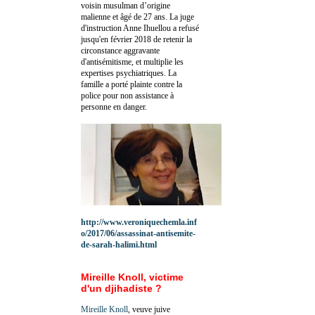
voisin musulman d’origine
malienne et âgé de 27 ans. La juge
d'instruction Anne Ihuellou a refusé
jusqu'en février 2018 de retenir la
circonstance aggravante
d'antisémitisme, et multiplie les
expertises psychiatriques. La
famille a porté plainte contre la
police pour non assistance à
personne en danger.
http://www.veroniquechemla.inf
o/2017/06/assassinat-antisemite-
de-sarah-halimi.html
Mireille Knoll, victime
d'un djihadiste ?
Mireille Knoll
, veuve juive