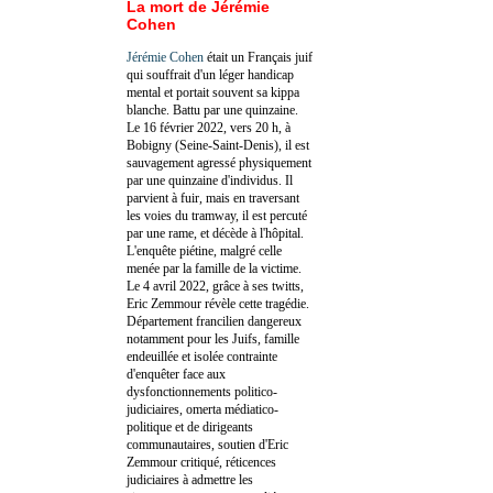
La mort de Jérémie
Cohen
Jérémie Cohen
était un Français juif
qui souffrait d'un léger handicap
mental et portait souvent sa kippa
blanche. Battu par une quinzaine.
Le 16 février 2022, vers 20 h, à
Bobigny (Seine-Saint-Denis), il est
sauvagement agressé physiquement
par une quinzaine d'individus. Il
parvient à fuir, mais en traversant
les voies du tramway, il est percuté
par une rame, et décède à l'hôpital.
L'enquête piétine, malgré celle
menée par la famille de la victime.
Le 4 avril 2022, grâce à ses twitts,
Eric Zemmour révèle cette tragédie.
Département francilien dangereux
notamment pour les Juifs, famille
endeuillée et isolée contrainte
d'enquêter face aux
dysfonctionnements politico-
judiciaires, omerta médiatico-
politique et de dirigeants
communautaires, soutien d'Eric
Zemmour critiqué, réticences
judiciaires à admettre les