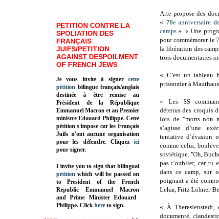
Arte propose des doc
« 7
8e anniversaire de
PETITION CONTRE LA
camps
». « Une progr
SPOLIATION DES
pour commémorer le 7
FRANÇAIS
JUIFS/PETITION
la libération des cam
AGAINST DESPOILMENT
trois documentaires in
OF FRENCH JEWS
« C’est un tableau b
Je vous invite à signer
cette
prisonnier à Mauthause
pétition
bilingue français/anglais
destinée à être remise au
« Les SS command
Président de la République
détenus des croquis d
Emmanuel Macron et au Premier
ministre Edouard Philippe. Cette
lors de "morts non n
pétition s'impose car les Français
s’agisse d’une exé
Juifs n'ont aucune organisation
tentative d’évasion 
pour les défendre. Cliquez
ici
comme celui, bouleve
pour signer.
soviétique. "Oh, Buch
pas t’oublier, car tu
I invite you to sign that bilingual
dans ce camp, sur 
petition
which will be passed on
poignant a été compos
to President of the French
Lehar, Fritz Löhner-B
Republic
Emmanuel Macron
and Prime Minister
Edouard
Philippe
.
Click
here
to sign.
« À Theresienstadt, 
documenté, clandestin