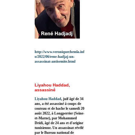
http://www.veroniquechemla.inf
o/2022/06/rene-hadjaj-un-
assassinat-antisemite.html
Liyahou Haddad,
assassiné
Liyahou Haddad
, juif âgé de 34
ans, a été assassiné à coups de
couteau et de hache le samedi 20
août 2022, à Longperrier (Seine-
et-Marne), par Mohammed
Dridi, âgé de 24 ans et d'origine
tunisienne. Un assassinat révélé
par le Bureau national de