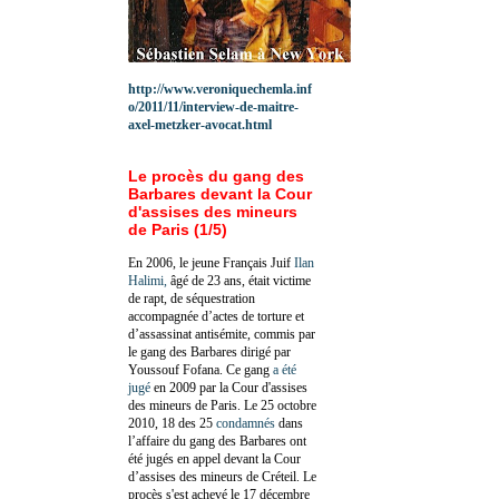
http://www.veroniquechemla.inf
o/2011/11/interview-de-maitre-
axel-metzker-avocat.html
Le procès du gang des
Barbares devant la Cour
d'assises des mineurs
de Paris (1/5)
En 2006, le jeune Français Juif
Ilan
Halimi,
âgé de 23 ans, était victime
de rapt, de séquestration
accompagnée d’actes de torture et
d’assassinat antisémite, commis par
le gang des Barbares dirigé par
Youssouf Fofana. Ce gang
a été
jugé
en 2009 par la Cour d'assises
des mineurs de Paris. Le 25 octobre
2010, 18 des 25
condamnés
dans
l’affaire du gang des Barbares ont
été jugés en appel devant la Cour
d’assises des mineurs de Créteil. Le
procès s'est achevé le 17 décembre