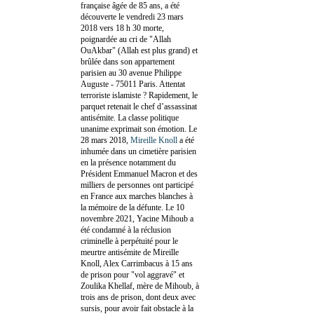
française âgée de 85 ans, a été
découverte le vendredi 23 mars
2018 vers 18 h 30 morte,
poignardée au cri de "Allah
OuAkbar" (Allah est plus grand) et
brûlée dans son appartement
parisien au 30 avenue Philippe
Auguste - 75011 Paris. Attentat
terroriste islamiste ? Rapidement, le
parquet retenait le chef d’assassinat
antisémite. La classe politique
unanime exprimait son émotion. Le
28 mars 2018,
Mireille Knoll
a été
inhumée dans un cimetière parisien
en la présence notamment du
Président Emmanuel Macron et des
milliers de personnes ont participé
en France aux marches blanches à
la mémoire de la défunte. Le 10
novembre 2021, Yacine Mihoub a
été condamné à la réclusion
criminelle à perpétuité pour le
meurtre antisémite de Mireille
Knoll, Alex Carrimbacus à 15 ans
de prison pour "vol aggravé" et
Zoulika Khellaf, mère de Mihoub, à
trois ans de prison, dont deux avec
sursis, pour avoir fait obstacle à la