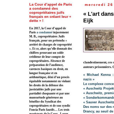
La Cour d’appel de Paris
mercredi 26
a condamné des
copropriétaires juifs
« L'art dan
français en créant leur «
Eijk
dette » !
En 2017, la Cour d’appel de
Paris
a condamné
injustement
M. B., copropriétaires Juifs
français, pour un prétendu «
arriéré de charges de copropriété
». Et ce, alors qu’elle donnait des
chiffres prouvant un solde
créditeur de leur compte de
copropriétaires. Absence de
clandestinement, ces
préparation de l’audience,
auteurs prisonniers. 
carences basiques en droit, en
langue française et en
« Michael Kenna :
arithmétique, déni d’un procès
nazis »
équitable notamment en violant
Le complexe conce
les droits de la défense des
« Auschwitz Projek
justiciables juifs par une
« Auschwitz, premi
partialité choquante et par une
« Sonderkommando.
mansuétude généreuse au
bénéfice du Syndicat des
« Sauver Auschwitz
copropriétaires et de son syndic
Des noms sur des m
Foncia Paris fautifs… Les trois
Drancy, au seuil de
magistrats de la Cour - Laure