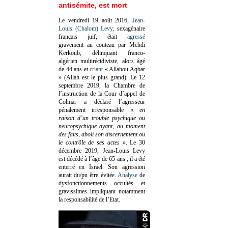
antisémite, est mort
Le vendredi 19 août 2016,
Jean-
Louis (Chalom) Levy
, sexagénaire
français juif, était
agressé
gravement au couteau par Mehdi
Kerkoub, délinquant franco-
algérien multirécidiviste, alors âgé
de 44 ans et
criant
« Allahou Aqbar
» (Allah est le plus grand). Le 12
septembre 2019, la Chambre de
l’instruction de la Cour d’appel de
Colmar a déclaré l’agresseur
pénalement irresponsable
«
en
raison d’un trouble psychique ou
neuropsychique ayant, au moment
des faits, aboli son discernement ou
le contrôle de ses actes
»
. Le 30
décembre 2019, Jean-Louis Levy
est décédé à l’âge de 65 ans ; il a été
enterré en Israël. Son agression
aurait du/pu être évitée.
Analyse
de
dysfonctionnements occultés et
gravissimes impliquant notamment
la responsabilité de l’Etat.