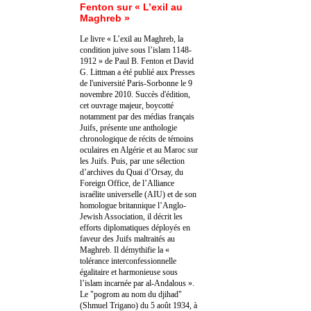
Fenton sur « L’exil au
Maghreb »
Le livre « L’exil au Maghreb, la
condition juive sous l’islam 1148-
1912 » de Paul B. Fenton et David
G. Littman a été publié aux Presses
de l'université Paris-Sorbonne le 9
novembre 2010. Succès d'édition,
cet ouvrage majeur, boycotté
notamment par des médias français
Juifs, présente une anthologie
chronologique de récits de témoins
oculaires en Algérie et au Maroc sur
les Juifs. Puis, par une sélection
d’archives du Quai d’Orsay, du
Foreign Office, de l’Alliance
israélite universelle (AIU) et de son
homologue britannique l’Anglo-
Jewish Association, il décrit les
efforts diplomatiques déployés en
faveur des Juifs maltraités au
Maghreb. Il démythifie la «
tolérance interconfessionnelle
égalitaire et harmonieuse sous
l’islam incarnée par al-Andalous ».
Le "pogrom au nom du djihad"
(Shmuel Trigano) du 5 août 1934, à