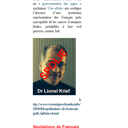
un «
gouvernement des juges
»
spoliateur.
Une affaire
qui souligne
l’absence d’une institution
représentative des Français juifs
susceptible de les sauver d’attaques
létales, préalables à leur exil
pauvres comme Job.
h
ttp://www.veroniquechemla.info/
2016/04/spoliations-de-francais-
juifs-laffaire.html
Spoliations de Français