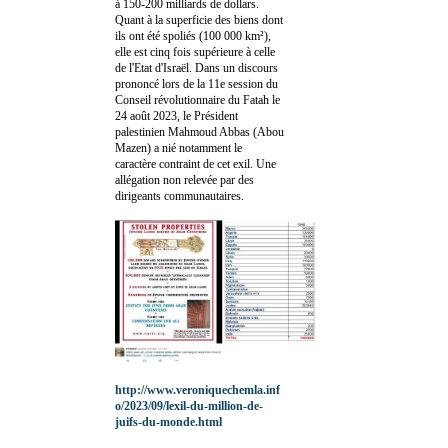
à 150-200 milliards de dollars.
Quant à la superficie des biens dont
ils ont été spoliés (100 000 km²),
elle est cinq fois supérieure à celle
de l'Etat d'Israël. Dans un discours
prononcé lors de la 11e session du
Conseil révolutionnaire du Fatah le
24 août 2023, le Président
palestinien Mahmoud Abbas (Abou
Mazen) a nié notamment le
caractère contraint de cet exil. Une
allégation non relevée par des
dirigeants communautaires.
http://www.veroniquechemla.inf
o/2023/09/lexil-du-million-de-
juifs-du-monde.html