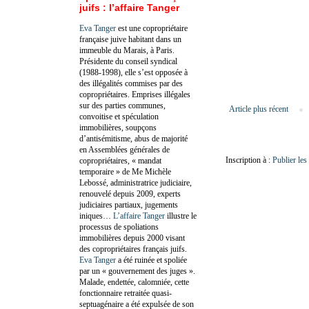
juifs : l’affaire Tanger
Eva Tanger
est une copropriétaire
française juive habitant dans un
immeuble du Marais, à Paris.
Présidente du conseil syndical
(1988-1998), elle s’est opposée à
des illégalités commises par des
copropriétaires. Emprises illégales
sur des parties communes,
Article plus récent
convoitise et spéculation
immobilières, soupçons
d’antisémitisme, abus de majorité
en Assemblées générales de
Inscription à :
Publier le
copropriétaires, « mandat
temporaire » de Me Michèle
Lebossé, administratrice judiciaire,
renouvelé depuis 2009, experts
judiciaires partiaux, jugements
iniques…
L’affaire Tanger
illustre le
processus de spoliations
immobilières depuis 2000 visant
des copropriétaires français juifs.
Eva Tanger
a été ruinée et spoliée
par un « gouvernement des juges ».
Malade, endettée, calomniée, cette
fonctionnaire retraitée quasi-
septuagénaire a été expulsée de son