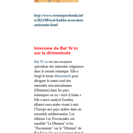
http://www.veroniquechemla.inf
o/2022/08/eyal-hadda-assassinat-
antisemite.html
Interview de Bat Ye’or
sur la dhimmitude
Bat Ye’or
est une essayiste
spécialiste des minorités religieuses
dans le monde islamique. Elle a
forgé le terme
dhimmitude
pour
désigner le statut cruel des
minorités non-musulmanes
(Dhimmis) dans les pays
islamiques ou en « terre d’islam ».
Elle a aussi analysé Eurabia,
alliance euro-arabe visant à unir
l’Europe aux pays arabes dans un
ensemble méditerranéen. Les
éditions Les Provinciales ont
republié "Le Dhimmi" et les
"Documents" sur le "Dhimmi" de
Bat Ye'or. Un essai pionnier dont la