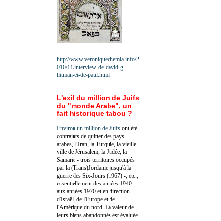
http://www.veroniquechemla.info/2
010/11/interview-de-david-g-
littman-et-de-paul.html
L'exil du million de Juifs
du "monde Arabe", un
fait historique tabou ?
Environ un million de Juifs
ont été
contraints de quitter des pays
arabes, l’Iran, la Turquie, la vieille
ville de Jérusalem, la Judée, la
Samarie - trois territoires occupés
par la (Trans)Jordanie jusqu'à la
guerre des Six-Jours (1967) -, etc.,
essentiellement des années 1940
aux années 1970 et en direction
d'Israël, de l'Europe et de
l'Amérique du nord. La valeur de
leurs biens abandonnés est évaluée