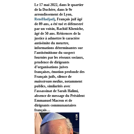
Le 17 mai 2022, dans le quartier
de la Duchère, dans le 9e
arrondissement de Lyon,
RenéHadjadj
, Français juif âgé
de 89 ans, a été tué et défenestré
par un voisin, Rachid Kheniche,
âgé de 50 ans. Réticences de la
justice à admettre le caractère
antisémite du meurtre,
informations déterminantes sur
l’antisémitisme du suspect
fournies par les réseaux sociaux,
prudence de dirigeants
d’organisations juives
françaises, émotion profonde des
Français juifs, silence de
mainstream medias
, notamment
publics, similarités avec
l’assassinat de Sarah Halimi,
absence de message du Président
Emmanuel Macron et de
dirigeants communautaires
français…