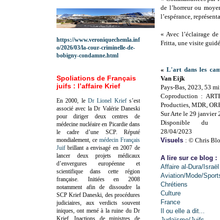
de l’horreur ou moyen
l’espérance, représenta
« Avec l’éclairage de
https://www.veroniquechemla.inf
Fritta, une visite guid
o/2026/03/la-cour-criminelle-de-
bobigny-condamne.html
«
L'art dans les ca
Spoliations de Français
Van Eijk
juifs : l’affaire Krief
Pays-Bas, 2023, 53 m
Coproduction : ARTE
En 2000, le
Dr Lionel Krief
s’est
Producties, MDR, OR
associé avec la Dr Valérie Daneski
Sur Arte le 29 janvier
pour diriger deux centres de
Disponible du 
médecine nucléaire en Picardie dans
28/04/2023
le cadre d’une SCP.
Réputé
mondialement, ce
médecin Français
Visuels
: © Chris Bl
Juif
brillant a envisagé en 2007 de
lancer deux projets médicaux
A lire sur ce blog :
d’envergures européenne et
Affaire al-Dura/Israël
scientifique dans cette région
Aviation/Mode/Sport
française.
Initiées en 2008
Chrétiens
notamment afin de dissoudre la
Culture
SCP Krief Daneski, des procédures
France
judiciaires, aux verdicts souvent
iniques, ont mené à la ruine du Dr
Il ou elle a dit...
Krief.
Inactions de ministres de
Judaïsme/Juifs