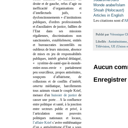
droite et de gauche, refus d’agir ou
Monde arabe/Islam
inefficacité d’organisations et
Shoah (
Holocaust
)
d’intellectuels juifs, «
Articles in English
dysfonctionnements » d’institutions
Les citations sont d'
A
publiques, d'ordres professionnels
et d'auxiliaires de justice, faillites de
l’Etat dans ses missions
Publié par
Véronique C
régaliennes, discriminations non
sanctionnées,
establishment
, entités
Libellés :
Antisémitisme
et bureaucraties incontrôlés ou
Télévision
,
UE (Union e
oublieux de leurs missions, absence
de mises en jeu de responsabilités
publiques, intérêt général dédaigné,
« système-de-santé-que-le-monde-
Aucun comm
entier-nous-envie » partialement
peu sourcilleux, propos antisémites,
soupçons d’affairisme, de
Enregistre
collusions et de conflits d’intérêt,
omerta
médiatique, harcèlements
tous azimuts visant le couple Krief,
menace d'un
huissier de justice
de
casser une porte…
A la confluence
entre politique et santé, à la jonction
entre secteurs public et privé, à
l’articulation entre pouvoirs
politiques nationaux et locaux,
l’affaire Krief
s’avère emblématique
d’un « antisémitisme d’Etat » sous