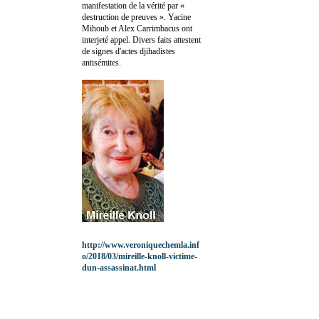
manifestation de la vérité par «
destruction de preuves ». Yacine
Mihoub et Alex Carrimbacus ont
interjeté appel. Divers faits attestent
de signes d'actes djihadistes
antisémites.
http://www.veroniquechemla.inf
o/2018/03/mireille-knoll-victime-
dun-assassinat.html