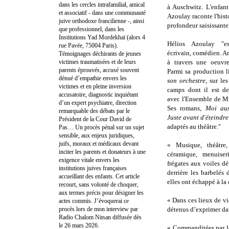
dans les cercles intrafamilial, amical
à Auschwitz. L'enfant
et associatif - dans une communauté
Azoulay raconte l'hist
juive orthodoxe francilienne -, ainsi
profondeur saisissante,
que professionnel, dans les
Institutions Yad Mordekhaï (alors 4
Hélios Azoulay "est
rue Pavée, 75004 Paris).
écrivain, comédien. Art
Témoignages déchirants de jeunes
victimes traumatisées et de leurs
à travers une oeuvre 
parents éprouvés, accusé souvent
Parmi sa production li
dénué d’empathie envers les
son orchestre
, sur le
victimes et en pleine inversion
camps dont il est dev
accusatoire, diagnostic inquiétant
avec l'Ensemble de Mu
d’un expert psychiatre, direction
Ses romans,
Moi aus
remarquable des débats par le
Juste avant d'éteindre
Président de la Cour David de
adaptés au théâtre."
Pas… Un procès pénal sur un sujet
sensible, aux enjeux juridiques,
juifs, moraux et médicaux devant
« Musique, théâtre, 
inciter les parents et donateurs à une
céramique, menuise
exigence vitale envers les
frégates aux voiles d
institutions juives françaises
derrière les barbelés
accueillant des enfants. Cet article
elles ont échappé à la
recourt, sans volonté de choquer,
aux termes précis pour désigner les
« Dans ces lieux de vi
actes commis. J’évoquerai ce
procès lors de mon interview par
détenus d’exprimer dans
Radio Chalom Nitsan diffusée dès
le 26 mars 2026.
« Commanditées par le