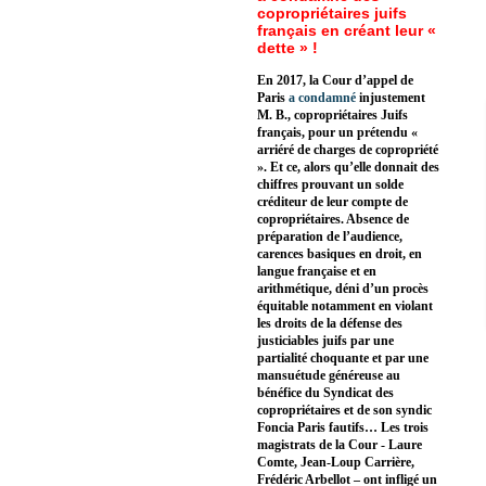
copropriétaires juifs
français en créant leur «
dette » !
En 2017, la Cour d’appel de
Paris
a condamné
injustement
M. B., copropriétaires Juifs
français, pour un prétendu «
arriéré de charges de copropriété
». Et ce, alors qu’elle donnait des
chiffres prouvant un solde
créditeur de leur compte de
copropriétaires. Absence de
préparation de l’audience,
carences basiques en droit, en
langue française et en
arithmétique, déni d’un procès
équitable notamment en violant
les droits de la défense des
justiciables juifs par une
partialité choquante et par une
mansuétude généreuse au
bénéfice du Syndicat des
copropriétaires et de son syndic
Foncia Paris fautifs… Les trois
magistrats de la Cour - Laure
Comte, Jean-Loup Carrière,
Frédéric Arbellot – ont infligé un