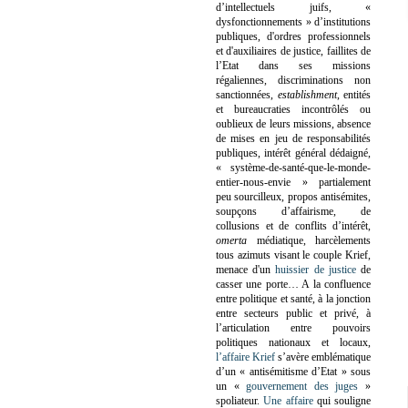
d’intellectuels juifs, «
dysfonctionnements » d’institutions
publiques, d'ordres professionnels
et d'auxiliaires de justice, faillites de
l’Etat dans ses missions
régaliennes, discriminations non
sanctionnées,
establishment
, entités
et bureaucraties incontrôlés ou
oublieux de leurs missions, absence
de mises en jeu de responsabilités
publiques, intérêt général dédaigné,
« système-de-santé-que-le-monde-
entier-nous-envie » partialement
peu sourcilleux, propos antisémites,
soupçons d’affairisme, de
collusions et de conflits d’intérêt,
omerta
médiatique, harcèlements
tous azimuts visant le couple Krief,
menace d'un
huissier de justice
de
casser une porte…
A la confluence
entre politique et santé, à la jonction
entre secteurs public et privé, à
l’articulation entre pouvoirs
politiques nationaux et locaux,
l’affaire Krief
s’avère emblématique
d’un « antisémitisme d’Etat » sous
un «
gouvernement des juges
»
spoliateur.
Une affaire
qui souligne