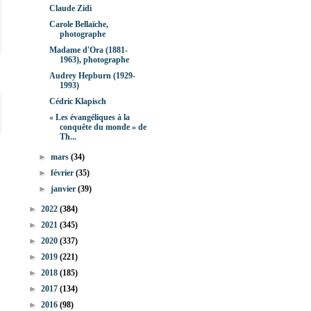
Claude Zidi
Carole Bellaïche,
photographe
Madame d'Ora (1881-
1963), photographe
Audrey Hepburn (1929-
1993)
Cédric Klapisch
« Les évangéliques à la
conquête du monde » de
Th...
►
mars
(34)
►
février
(35)
►
janvier
(39)
►
2022
(384)
►
2021
(345)
►
2020
(337)
►
2019
(221)
►
2018
(185)
►
2017
(134)
►
2016
(98)