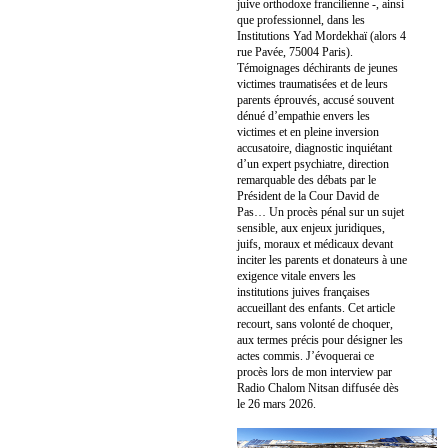
juive orthodoxe francilienne -, ainsi
que professionnel, dans les
Institutions Yad Mordekhaï (alors 4
rue Pavée, 75004 Paris).
Témoignages déchirants de jeunes
victimes traumatisées et de leurs
parents éprouvés, accusé souvent
dénué d’empathie envers les
victimes et en pleine inversion
accusatoire, diagnostic inquiétant
d’un expert psychiatre, direction
remarquable des débats par le
Président de la Cour David de
Pas… Un procès pénal sur un sujet
sensible, aux enjeux juridiques,
juifs, moraux et médicaux devant
inciter les parents et donateurs à une
exigence vitale envers les
institutions juives françaises
accueillant des enfants. Cet article
recourt, sans volonté de choquer,
aux termes précis pour désigner les
actes commis. J’évoquerai ce
procès lors de mon interview par
Radio Chalom Nitsan diffusée dès
le 26 mars 2026.