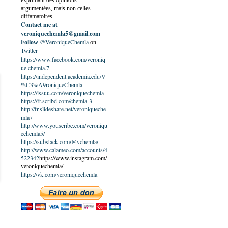
exprimant des opinions
argumentées, mais non celles
diffamatoires.
Contact me at
veroniquechemla5@gmail.com
@VeroniqueChemla
Follow
on
Twitter
https://www.facebook.com/veroniq
ue.chemla.7
https://independent.academia.edu/V
%C3%A9roniqueChemla
https://issuu.com/veroniquechemla
https://fr.scribd.com/chemla-3
http://fr.slideshare.net/veroniqueche
mla7
http://www.youscribe.com/veroniqu
echemla5/
https://substack.com/@vchemla/
http://www.calameo.com/accounts/4
522342
https://www.instagram.com/
veroniquechemla/
https://vk.com/veroniquechemla