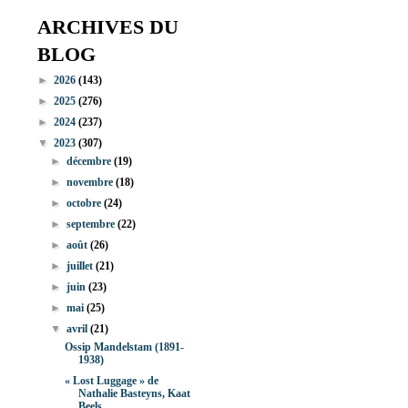
ARCHIVES DU
BLOG
►
2026
(143)
►
2025
(276)
►
2024
(237)
▼
2023
(307)
►
décembre
(19)
►
novembre
(18)
►
octobre
(24)
►
septembre
(22)
►
août
(26)
►
juillet
(21)
►
juin
(23)
►
mai
(25)
▼
avril
(21)
Ossip Mandelstam (1891-
1938)
« Lost Luggage » de
Nathalie Basteyns, Kaat
Beels ...