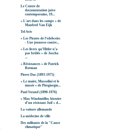
Le Centre de
documentation juive
contemporaine, 19...
« L'art dans les camps » de
Manfred Van Eijk
Tel Aviv
« Les Pirates de lʼedelweiss
- Une jeunesse contre...
« Les livres qu’Hitler n’a
pas brûlés » de Jascha
...
« Résistances » de Patrick
Rotman
Pierre Dac (1893-1975)
« Le maire, Mussolini et le
musée » de Piergiorgio...
Paul Strand (1890-1976)
« Max Windmüller, histoire
d’un résistant Juif » d...
La voiture allemande
La médecine de ville
Des militants de la "Cause
climatique"