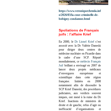
https://www.veroniquechemla.inf
o/2026/03/la-cour-criminelle-de-
bobigny-condamne.html
Spoliations de Français
juifs : l’affaire Krief
En 2000, le
Dr Lionel Krief
s’est
associé avec la Dr Valérie Daneski
pour diriger deux centres de
médecine nucléaire en Picardie dans
le cadre d’une SCP.
Réputé
mondialement, ce
médecin Français
Juif
brillant a envisagé en 2007 de
lancer deux projets médicaux
d’envergures européenne et
scientifique dans cette région
française.
Initiées en 2008
notamment afin de dissoudre la
SCP Krief Daneski, des procédures
judiciaires, aux verdicts souvent
iniques, ont mené à la ruine du Dr
Krief.
Inactions de ministres de
droite et de gauche, refus d’agir ou
inefficacité d’organisations et