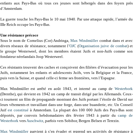
enfants aux Pays-Bas où tous ces jeunes sont hébergés dans des foyers près
d’Amsterdam.
La guerre touche les Pays-Bas le 10 mai 1940. Par une attaque rapide, l’armée du
IIIe Reich occupe les Pays-Bas.
Une résistance précoce
Sous le nom de Cornelius (Cor) Andringa,
Max Windmüller
combat dans et avec
divers réseaux de résistance, notamment l’
OJC
(
Organisation juive de combat
) et
le groupe Westerweel, dont les membres étaient Juifs et non-Juifs comme son
fondateur néerlandais Joop Westerweel.
Ces résistants trouvent des caches et conçoivent des filières d’évacuation pour les
Juifs, notamment les enfants et adolescents Juifs, vers la Belgique et la France,
puis vers la Suisse, et quand celle-ci ferme ses frontières, vers l’Espagne.
Max Windmüller est arrêté en août 1943, et interné au camp de
Westerbork
(Drenthe), qui devient en 1942 un camp de transit dirigé par les Allemands. Ceux-
ci tournent un film de propagande montrant des Juifs portant l’étoile de David sur
leurs vêtements et travaillant dans une forge, dans une buanderie, etc.
Un Conseil
Juif
est constitué
à Amsterdam.
La plupart des 100 000 Juifs des Pays-Bas sont
déportés, par convois hebdomadaires dès février 1943 à partir du
camp de
Westerbork
vers
Auschwitz
, parfois vers Sobibor, Bergen Belsen et Terezin.
Max Windmüller
parvient à s’en évader et reprend ses activités de résistance à