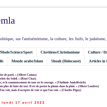
emla
tique, sur l'antisémitisme, la culture, les Juifs, le judaïsme, I
/Mode/Science/Sport
Chrétiens/Christianisme
Culture / D
fs
Monde arabe/Islam
Shoah (Holocaust)
Articles in
rise de parti. » (Albert Camus)
rochée du Soleil. » (René Char).
 et le commencement de tout est le courage. » (Vladimir Jankélévitch)
non plus de faire du tort. Il est de porter la plume dans la plaie. » (Albert Londres)
 l'on voit, mais d'accepter de voir ce que l'on voit. » (Charles Péguy)
lundi 17 avril 2023