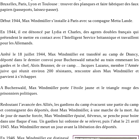
Bruxelles, Paris, Lyon et Toulouse : trouver des planques et faire fabriquer des faux
papiers (passeports, laissez-passer).
Début 1944, Max Windmüller s’installe à Paris avec sa compagne Metta Lande.
En 1944, il est dénoncé par Lydia et Charles, des agents doubles français qui
prétendent le mettre en contact avec l’Intelligent Service britannique et travaillent
pour les Allemands.
Arrêté le 18 juillet 1944, Max Windmüller est transféré au camp de Drancy,
déporté dans le dernier convoi pour Buchenwald rattaché au train emmenant les
gardes et le chef, Aloïs Brunner, de ce camp… Jacques Lazarus, membre l’Armée
juive qui réunit environ 200 résistants, rencontre alors Max Windmüller et
parvient à s’échapper.
A Buchenwald, Max Windmüller porte l’étoile jaune et le triangle rouge des
prisonniers politiques.
Redoutant l’avancée des Alliés, les gardiens du camp évacuent une partie du camp
et contraignent des déportés, dont Max Windmüller, à une marche de la mort. Au
4e jour de marche forcée, Max Windmüller épuisé, fiévreux, se penche pour boire
dans une flaque d’eau. Un gardien lui ordonne de se relever, puis l’abat le 21 avril
1945. Max Windmüller meurt un jour avant la libération des déportés.
En 1946, Max Windmüller est distingué