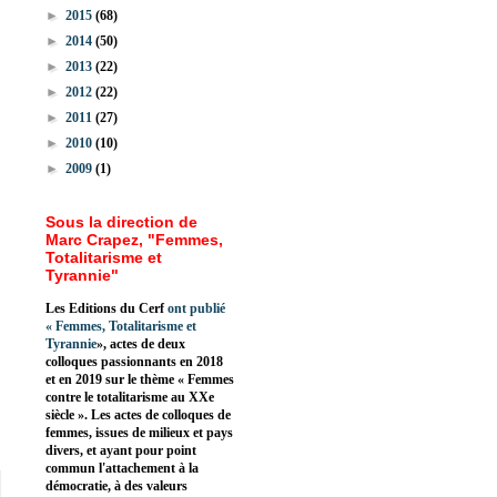
►
2015
(68)
►
2014
(50)
►
2013
(22)
►
2012
(22)
►
2011
(27)
►
2010
(10)
►
2009
(1)
Sous la direction de
Marc Crapez, "Femmes,
Totalitarisme et
Tyrannie"
Les Editions du Cerf
ont publié
«
Femmes, Totalitarisme et
Tyrannie
», actes de deux
colloques passionnants en 2018
et en 2019 sur le thème « Femmes
contre le totalitarisme au XXe
siècle ». Les actes de colloques de
femmes, issues de milieux et pays
divers, et ayant pour point
commun l'attachement à la
démocratie, à des valeurs