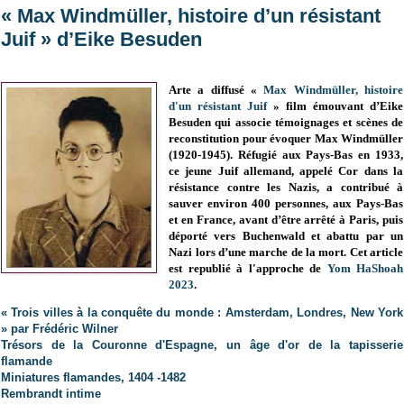
« Max Windmüller, histoire d’un résistant
Juif » d’Eike Besuden
Arte a diffusé
«
Max Windmüller, histoire
d'un résistant Juif
» film émouvant d’Eike
Besuden qui associe témoignages et scènes de
reconstitution pour évoquer Max Windmüller
(1920-1945). Réfugié aux Pays-Bas en 1933,
ce jeune Juif allemand, appelé Cor dans la
résistance contre les Nazis, a contribué à
sauver environ 400 personnes, aux Pays-Bas
et en France, avant d’être arrêté à Paris, puis
déporté vers Buchenwald et abattu par un
Nazi lors d’une marche de la mort. Cet article
est republié à l'approche de
Yom HaShoah
2023
.
« Trois villes à la conquête du monde : Amsterdam, Londres, New York
» par Frédéric Wilner
Trésors de la Couronne d'Espagne, un âge d'or de la tapisserie
flamande
Miniatures flamandes, 1404 -1482
Rembrandt intime