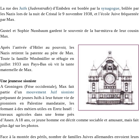
La rue des
Juifs
(
Judenstraße
) d’Embden est bordée par la
synagogue
, brûlée par
les Nazis lors de la nuit de Cristal le 9 novembre 1938, et l’école Juive fréquentée
par Max.
Gustel et Sophie Nussbaum gardent le souvenir de la bar-mitzva de leur cousin
Max.
Après l’arrivée d’Hitler au pouvoir, les
Nazis retirent la patente au père de Max.
Toute la famille Windmüller se réfugie en
juillet 1933 aux Pays-Bas où vit la tante
maternelle de Max.
Une jeunesse sioniste
A Groningen (Frise occidentale), Max fait
partie d’un
mouvement Juif sioniste
préparant de jeunes Juifs à leur future vie de
pionniers en Palestine mandataire, les
formant à des métiers utiles en Eretz Israël :
travaux agricoles dans une ferme près
d’Assen. A 18 ans, ce jeune homme est décrit comme sociable et amusant, mais fait
plus âgé sur les photos.
Face à la montée des périls, nombre de familles Juives allemandes envoient leurs