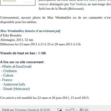
nations
distingués par
Yad Vashem
, au sauvetage des
Juifs lors de la Shoah (
Holocaust
).
Curieusement, aucune photo de Max Windmüller ou de ses camarades n’est
disponible pour les médias.
Max Windmüller, histoire d'un résistant juif
d’Eike Besuden
Allemagne, 2011, 52 mn
Diffusions les 23 mars 2011 à 21 h 35 et 29
mars
2011 à 11h
Visuels de haut en bas :
© DR
A lire sur ce site
concernant
:
-
Affaire al-Dura/Israël
-
Chrétiens
-
Culture
-
France
-
Judaïsme/Juifs
-
Shoah (
Holocaust
)
Cet article a été modifié les 22 mars et 26 juin 2011, 15 avril 2015.
Publié par
Véronique Chemla
le
18:18:00