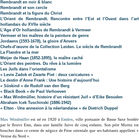
Rembrandt en noir & blanc
Rembrandt et son cercle
Rembrandt et la figure du Christ
L’Orient de Rembrandt. Rencontre entre l’Est et l’Ouest dans l’art
hollandais du XVIIe siècle
L’Age d’Or hollandais de Rembrandt à Vermeer
Vermeer et les maîtres de la peinture de genre
Jordaens (1593-1678), la gloire d'Anvers
Chefs-d’œuvre de la Collection Leiden. Le siècle de Rembrandt
La Flandre et la mer
Meijer de Haan (1852-1895), le maître caché
L’Orient des peintres. Du rêve à la lumière
Les Juifs dans l’orientalisme
« Levie Zadok et Zwarte Piet : deux caricatures »
Le destin d’Anne Frank : Une histoire d’aujourd’hui
« Süskind » de Rudolf van den Berg
« Black Book » de Paul Verhoeven
« Max Windmüller, histoire d’un résistant Juif » d’Eike Besuden
Abraham Icek Tuschinski (1886-1942)
« Elten - Une annexion à la néerlandaise » de Dietrich Duppel
Max Windmüller
est né en 1920 à
Emden
, ville portuaire de Basse Saxe bordée
par le fleuve Ems, dans une famille Juive de cinq enfants. Son père Moritz est
boucher dans ce centre de négoce de Frise orientale que ses habitants appellent «
Venise du Nord ».