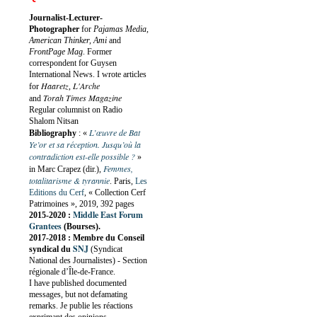
Journalist-Lecturer-
Photographer
for
Pajamas Media,
American Thinker, Ami
and
FrontPage Mag
. Former
correspondent for Guysen
International News. I wrote articles
Haaretz
L'Arche
for
,
Torah Times Magazine
and
Regular columnist on Radio
Shalom Nitsan
L’œuvre de Bat
Bibliography
:
«
Ye’or et sa réception. Jusqu’où la
contradiction est-elle possible ?
»
Femmes,
in Marc Crapez (dir.),
totalitarisme & tyrannie
. Paris,
Les
Editions du Cerf
, « Collection Cerf
Patrimoines », 2019, 392 pages
Middle East Forum
2015-2020 :
Grantees
(Bourses).
2017-2018 : Membre du Conseil
SNJ
syndical du
(Syndicat
National des Journalistes) - Section
régionale d’Île-de-France.
I have published documented
messages, but not defamating
remarks. Je publie les réactions