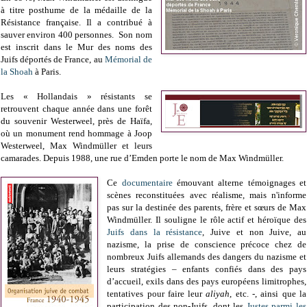
à titre posthume de la médaille de la
Résistance française. Il a contribué à
sauver environ 400 personnes. Son nom
est inscrit dans le Mur des noms des
Juifs déportés de France, au
Mémorial de
la Shoah
à Paris.
Les « Hollandais » résistants se
retrouvent chaque année dans une forêt
du souvenir Westerweel, près de Haïfa,
où un monument rend hommage à Joop
Westerweel, Max Windmüller et leurs
camarades. Depuis 1988, une rue d’Emden porte le nom de Max Windmüller.
Ce
documentaire
émouvant alterne témoignages et
scènes reconstituées avec réalisme, mais n'informe
pas sur la destinée des parents, frère et sœurs de Max
Windmüller. Il souligne le rôle actif et héroïque des
Juifs dans la résistance
, Juive et non Juive, au
nazisme, la prise de conscience précoce chez de
nombreux Juifs allemands des dangers du nazisme et
leurs stratégies – enfants confiés dans des pays
d’accueil, exils dans des pays européens limitrophes,
tentatives pour faire leur
aliyah
, etc. -, ainsi que la
participation des non-Juifs, dont les
Justes parmi les