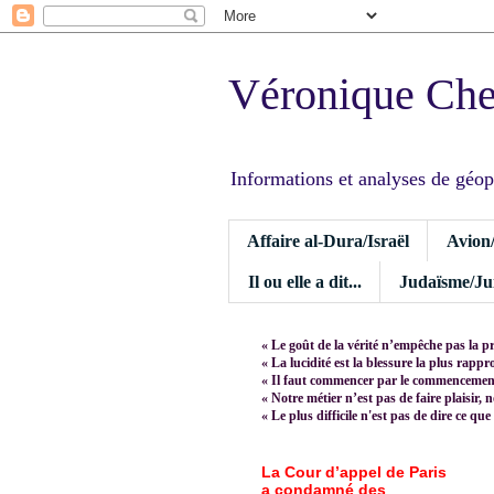
Véronique Ch
Informations et analyses de géopoli
Affaire al-Dura/Israël
Avion
Il ou elle a dit...
Judaïsme/Jui
« Le goût de la vérité n’empêche pas la p
« La lucidité est la blessure la plus rapp
« Il faut commencer par le commencement,
« Notre métier n’est pas de faire plaisir, 
« Le plus difficile n'est pas de dire ce que
La Cour d’appel de Paris
a condamné des