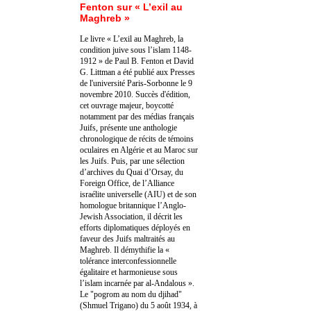
Fenton sur « L’exil au
Maghreb »
Le livre « L’exil au Maghreb, la
condition juive sous l’islam 1148-
1912 » de Paul B. Fenton et David
G. Littman a été publié aux Presses
de l'université Paris-Sorbonne le 9
novembre 2010. Succès d'édition,
cet ouvrage majeur, boycotté
notamment par des médias français
Juifs, présente une anthologie
chronologique de récits de témoins
oculaires en Algérie et au Maroc sur
les Juifs. Puis, par une sélection
d’archives du Quai d’Orsay, du
Foreign Office, de l’Alliance
israélite universelle (AIU) et de son
homologue britannique l’Anglo-
Jewish Association, il décrit les
efforts diplomatiques déployés en
faveur des Juifs maltraités au
Maghreb. Il démythifie la «
tolérance interconfessionnelle
égalitaire et harmonieuse sous
l’islam incarnée par al-Andalous ».
Le "pogrom au nom du djihad"
(Shmuel Trigano) du 5 août 1934, à