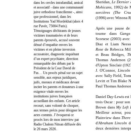
Sheridan
, Le Dernier
dans les cercles intrafamilial, amical
Mohicans,
1992
)
de 
et associatif - dans une communauté
juive orthodoxe francilienne -, ainsi
sorcières (The Cru
que professionnel, dans les
(
1996)
avec Winona R
Institutions Yad Mordekhaï (alors 4
rue Pavée, 75004 Paris).
Après une pause de 
Témoignages déchirants de jeunes
tourne dans
Gang
victimes traumatisées et de leurs
Scorsese
(2003) avec
parents éprouvés, accusé souvent
Diaz et Liam Neeso
dénué d’empathie envers les
Rose
de
Rebecca Mil
victimes et en pleine inversion
accusatoire, diagnostic inquiétant
et Beau Bridges
, T
d’un expert psychiatre, direction
Thomas Anderson (2
remarquable des débats par le
d'Upton Sinclair (
1927
Président de la Cour David de
J. O'Connor
, Lincol
Pas… Un procès pénal sur un sujet
avec
Sally Field, To
sensible, aux enjeux juridiques,
Levitt et Tim Blake N
juifs, moraux et médicaux devant
Paul Thomas Anderson
inciter les parents et donateurs à une
exigence vitale envers les
institutions juives françaises
Daniel Day-Lewis est l
accueillant des enfants. Cet article
trois Oscar : pour son
recourt, sans volonté de choquer,
Brown dans
My Left 
aux termes précis pour désigner les
Meilleur acteur, po
actes commis. J’évoquerai ce
Plainview dans
There
procès lors de mon interview par
d'
Abraham Lincoln
da
Radio Chalom Nitsan diffusée dès
deux dernières interpr
le 26 mars 2026.