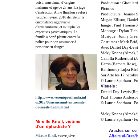
voisin musulman d’origine
Production : Ghoular
malienne et âgé de 27 ans. La juge
Pictures
d'instruction Anne Ihuellou a refusé
Producteurs : Joanne 
jusqu'en février 2018 de retenir la
Megan Ellison, Danie
circonstance aggravante
Image : Paul Thomas 
d'antisémitisme, et multiplie les
Montage : Dylan Tich
expertises psychiatriques. La
Musique : Jonny Gre
famille a porté plainte contre la
Costumes : Mark Brid
police pour non assistance à
personne en danger.
Avec Daniel Day-Lewi
Vicky Krieps (Alma), L
Camilla Rutherford (J
Harris (Barbara Rose),
Baltimore), Lujza Ric
Sur Arte les 17 octobr
© Laurie Sparham - Fo
Visuels :
Daniel Day-Lewis (Rey
Paul Thomas Anderson
http://www.veroniquechemla.inf
o/2017/06/assassinat-antisemite-
© Laurie Sparham - Fo
de-sarah-halimi.html
Vicky Krieps (Alma) d
© Laurie Sparham - Fo
Mireille Knoll, victime
d'un djihadiste ?
Articles sur ce
Mireille Knoll
, veuve juive
Affaire al-Dura/I