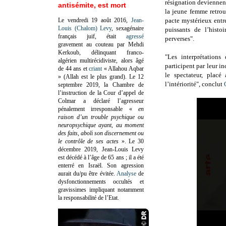
résignation deviennent
antisémite, est mort
la jeune femme retrou
Le vendredi 19 août 2016,
Jean-
pacte mystérieux entr
Louis (Chalom) Levy
, sexagénaire
puissants de l’histo
français juif, était
agressé
perverses".
gravement au couteau par Mehdi
Kerkoub, délinquant franco-
"Les interprétation
algérien multirécidiviste, alors âgé
participent par leur i
de 44 ans et
criant
« Allahou Aqbar
le spectateur, placé
» (Allah est le plus grand). Le 12
l’intériorité", conclut
septembre 2019, la Chambre de
l’instruction de la Cour d’appel de
Colmar a déclaré l’agresseur
pénalement irresponsable
«
en
raison d’un trouble psychique ou
neuropsychique ayant, au moment
des faits, aboli son discernement ou
le contrôle de ses actes
»
. Le 30
décembre 2019, Jean-Louis Levy
est décédé à l’âge de 65 ans ; il a été
enterré en Israël. Son agression
aurait du/pu être évitée.
Analyse
de
dysfonctionnements occultés et
gravissimes impliquant notamment
la responsabilité de l’Etat.