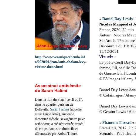
«
Daniel Day-Lewis - 
Nicolas Maupied et J
France, 2020, 52 min
Auteur : Nicolas Mau
Sur Arte le 17 octobre
Disponible du 10/10/
15/12/2021
Visuels :
http://www.veroniquechemla.inf
o/2020/01/jean-louis-chalom-levy-
Le poète Cecil Day-Le
victime-dune.html
femme, Jill, sa fille T
de Greenwich, à Lond
© PA Images / Alamy 
Assassinat antisémite
Daniel Day Lewis dans
de Sarah Halimi
© Colaimages / Alamy
Dans la nuit du 3 au 4 avril 2017,
dans le quartier parisien de
Daniel Day Lewis dans
Belleville,
Sarah Halimi
(appelée
© Geraint Lewis / Al
aussi Lucie Attal), ancienne
directrice d'école, sexagénaire juive
«
Phantom Thread
» 
orthodoxe, a été séquestrée, rouée
Etats-Unis, 2017, 2 h 
de coups dans son domicile et
Scénario : Paul Thom
défenestrée par Kobili Traoré,