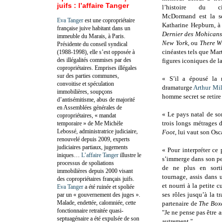
juifs : l’affaire Tanger
l’histoire du c
McDormand est la se
Eva Tanger
est une copropriétaire
Katharine Hepburn, à 
française juive habitant dans un
Dernier des Mohican
immeuble du Marais, à Paris.
New York
, ou
There W
Présidente du conseil syndical
cinéastes tels que Ma
(1988-1998), elle s’est opposée à
des illégalités commises par des
figures iconiques de l
copropriétaires. Emprises illégales
sur des parties communes,
« S’il a épousé la ré
convoitise et spéculation
dramaturge
Arthur Mil
immobilières, soupçons
homme secret se retire
d’antisémitisme, abus de majorité
en Assemblées générales de
« Le pays natal de so
copropriétaires, « mandat
trois longs métrages 
temporaire » de Me Michèle
Lebossé, administratrice judiciaire,
Foot
, lui vaut son Os
renouvelé depuis 2009, experts
judiciaires partiaux, jugements
« Pour interpréter ce p
iniques…
L’affaire Tanger
illustre le
s’immerge dans son p
processus de spoliations
de ne plus en sorti
immobilières depuis 2000 visant
tournage, assis dans 
des copropriétaires français juifs.
et nourri à la petite cu
Eva Tanger
a été ruinée et spoliée
ses rôles jusqu’à la tr
par un « gouvernement des juges ».
Malade, endettée, calomniée, cette
partenaire de
The Box
fonctionnaire retraitée quasi-
"Je ne pense pas être a
septuagénaire a été expulsée de son
autrement."