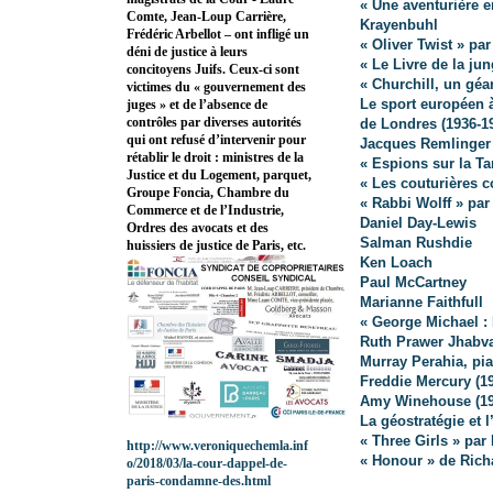
« Une aventurière e
Comte, Jean-Loup Carrière,
Krayenbuhl
Frédéric Arbellot – ont infligé un
« Oliver Twist » pa
déni de justice à leurs
« Le Livre de la ju
concitoyens Juifs. Ceux-ci sont
« Churchill, un géa
victimes du « gouvernement des
Le sport européen à
juges » et de l’absence de
contrôles par diverses autorités
de Londres (1936-1
qui ont refusé d’intervenir pour
Jacques Remlinger 
rétablir le droit : ministres de la
« Espions sur la Ta
Justice et du Logement, parquet,
« Les couturières c
Groupe Foncia, Chambre du
« Rabbi Wolff » par
Commerce et de l’Industrie,
Daniel Day-Lewis
Ordres des avocats et des
Salman Rushdie
huissiers de justice de Paris, etc.
Ken Loach
Paul McCartney
Marianne Faithfull
« George Michael :
Ruth Prawer Jhabva
Murray Perahia, pia
Freddie Mercury (1
Amy Winehouse (19
La géostratégie et 
« Three Girls » par
http://www.veroniquechemla.inf
« Honour » de Rich
o/2018/03/la-cour-dappel-de-
paris-condamne-des.html