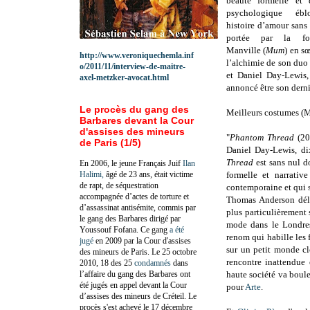
beauté formelle et 
psychologique éblo
histoire d’amour sans
portée par la fo
Manville (
Mum
) en s
http://www.veroniquechemla.inf
l’alchimie de son duo
o/2011/11/interview-de-maitre-
et Daniel Day-Lewis, 
axel-metzker-avocat.html
annoncé être son derni
Le procès du gang des
Meilleurs costumes (M
Barbares devant la Cour
d'assises des mineurs
"
Phantom Thread
(201
de Paris (1/5)
Daniel Day-Lewis, di
Thread
est sans nul d
En 2006, le jeune Français Juif
Ilan
Halimi,
âgé de 23 ans, était victime
formelle et narrativ
de rapt, de séquestration
contemporaine et qui s
accompagnée d’actes de torture et
Thomas Anderson délai
d’assassinat antisémite, commis par
plus particulièrement 
le gang des Barbares dirigé par
mode dans le Londre
Youssouf Fofana. Ce gang
a été
renom qui habille les 
jugé
en 2009 par la Cour d'assises
sur un petit monde clo
des mineurs de Paris. Le 25 octobre
rencontre inattendue
2010, 18 des 25
condamnés
dans
l’affaire du gang des Barbares ont
haute société va boule
été jugés en appel devant la Cour
pour
Arte
.
d’assises des mineurs de Créteil. Le
procès s'est achevé le 17 décembre