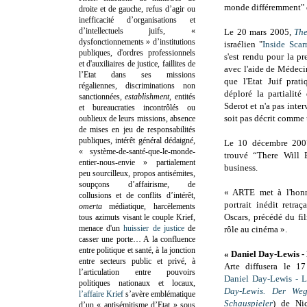
monde différemment" de
droite et de gauche, refus d’agir ou
inefficacité d’organisations et
d’intellectuels juifs, «
Le 20 mars 2005,
Th
dysfonctionnements » d’institutions
israélien "
Inside Sca
publiques, d'ordres professionnels
s'est rendu pour la p
et d'auxiliaires de justice, faillites de
avec l'aide de Médecin
l’Etat dans ses missions
que l'Etat Juif prati
régaliennes, discriminations non
déploré la partialité
sanctionnées,
establishment
, entités
Sderot et n'a pas inte
et bureaucraties incontrôlés ou
soit pas décrit comme
oublieux de leurs missions, absence
de mises en jeu de responsabilités
publiques, intérêt général dédaigné,
Le 10 décembre 2007
« système-de-santé-que-le-monde-
trouvé “There Will
entier-nous-envie » partialement
business.
peu sourcilleux, propos antisémites,
soupçons d’affairisme, de
« ARTE met à l'honn
collusions et de conflits d’intérêt,
portrait inédit retra
omerta
médiatique, harcèlements
Oscars, précédé du f
tous azimuts visant le couple Krief,
menace d'un
huissier de justice
de
rôle au cinéma ».
casser une porte…
A la confluence
entre politique et santé, à la jonction
« Daniel Day-Lewis - 
entre secteurs public et privé, à
Arte diffusera le 1
l’articulation entre pouvoirs
Daniel Day-Lewis - L'
politiques nationaux et locaux,
Day-Lewis. Der Weg
l’affaire Krief
s’avère emblématique
Schauspieler
) de Ni
d’un « antisémitisme d’Etat » sous