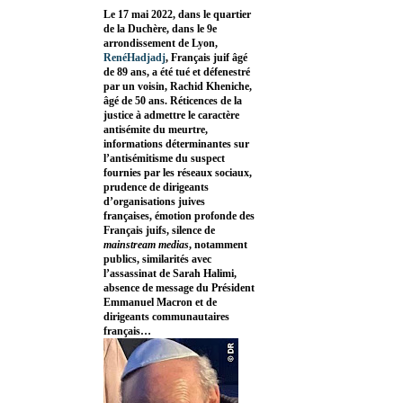
Le 17 mai 2022, dans le quartier
de la Duchère, dans le 9e
arrondissement de Lyon,
RenéHadjadj
, Français juif âgé
de 89 ans, a été tué et défenestré
par un voisin, Rachid Kheniche,
âgé de 50 ans. Réticences de la
justice à admettre le caractère
antisémite du meurtre,
informations déterminantes sur
l’antisémitisme du suspect
fournies par les réseaux sociaux,
prudence de dirigeants
d’organisations juives
françaises, émotion profonde des
Français juifs, silence de
mainstream medias
, notamment
publics, similarités avec
l’assassinat de Sarah Halimi,
absence de message du Président
Emmanuel Macron et de
dirigeants communautaires
français…