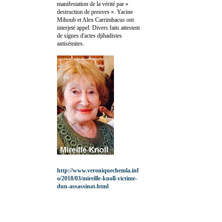
manifestation de la vérité par «
destruction de preuves ». Yacine
Mihoub et Alex Carrimbacus ont
interjeté appel. Divers faits attestent
de signes d'actes djihadistes
antisémites.
http://www.veroniquechemla.inf
o/2018/03/mireille-knoll-victime-
dun-assassinat.html