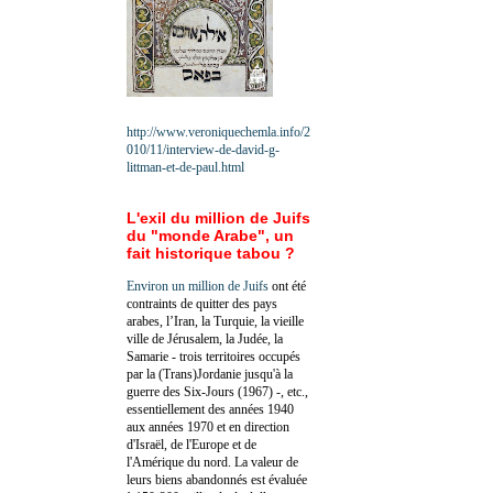
http://www.veroniquechemla.info/2
010/11/interview-de-david-g-
littman-et-de-paul.html
L'exil du million de Juifs
du "monde Arabe", un
fait historique tabou ?
Environ un million de Juifs
ont été
contraints de quitter des pays
arabes, l’Iran, la Turquie, la vieille
ville de Jérusalem, la Judée, la
Samarie - trois territoires occupés
par la (Trans)Jordanie jusqu'à la
guerre des Six-Jours (1967) -, etc.,
essentiellement des années 1940
aux années 1970 et en direction
d'Israël, de l'Europe et de
l'Amérique du nord. La valeur de
leurs biens abandonnés est évaluée