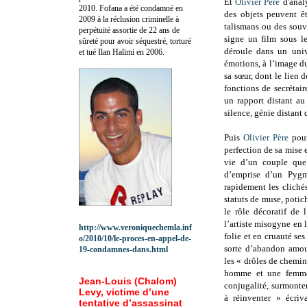
Et
Olivier Père
d'analy
2010.
Fofana a été c
ondamné en
des objets peuvent ê
2009 à la réclusion criminelle à
talismans ou des souv
perpétuité assortie de 22 ans de
signe un film sous l
sûreté pour avoir séquestré, torturé
déroule dans un unive
et tué Ilan Halimi en 2006.
émotions, à l’image d
sa sœur, dont le lien 
fonctions de secrétai
un rapport distant au
silence, génie distant 
Puis
Olivier Père
pour
perfection de sa mise 
vie d’un couple que 
d’emprise d’un Pygm
rapidement les cliché
statuts de muse, potic
le rôle décoratif de 
l’artiste misogyne en 
http://www.veroniquechemla.inf
folie et en cruauté s
o/2010/10/le-proces-en-appel-de-
sorte d’abandon amou
19-condamnes-dans.html
les « drôles de chemin
homme et une femme 
Jean-Louis (Chalom)
conjugalité, surmonte
Levy, victime d’une
à réinventer » écri
tentative d’assassinat