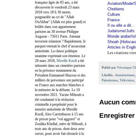
française âgée de 85 ans, a été
Aviation/Mode/S
découverte le vendredi 23 mars
Chrétiens
2018 vers 18 h 30 morte,
Culture
poignardée au cri de "Allah
France
OuAkbar" (Allah est plus grand) et
Il ou elle a dit...
brûlée dans son appartement
Judaïsme/Juifs
parisien au 30 avenue Philippe
Monde arabe/Is
Auguste - 75011 Paris. Attentat
terroriste islamiste ? Rapidement, le
Shoah (
Holocau
parquet retenait le chef d’assassinat
Articles in Engl
antisémite. La classe politique
Les citations vie
unanime exprimait son émotion. Le
28 mars 2018,
Mireille Knoll
a été
inhumée dans un cimetière parisien
Publié par
Véronique C
en la présence notamment du
Président Emmanuel Macron et des
Libellés :
Antisémitisme
milliers de personnes ont participé
Palestiniens
,
Télévision
,
en France aux marches blanches à
la mémoire de la défunte. Le 10
novembre 2021, Yacine Mihoub a
été condamné à la réclusion
Aucun comm
criminelle à perpétuité pour le
meurtre antisémite de Mireille
Enregistre
Knoll, Alex Carrimbacus à 15 ans
de prison pour "vol aggravé" et
Zoulika Khellaf, mère de Mihoub, à
trois ans de prison, dont deux avec
sursis, pour avoir fait obstacle à la