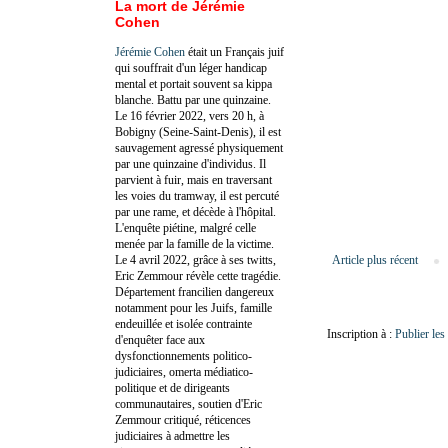
La mort de Jérémie
Cohen
Jérémie Cohen
était un Français juif
qui souffrait d'un léger handicap
mental et portait souvent sa kippa
blanche. Battu par une quinzaine.
Le 16 février 2022, vers 20 h, à
Bobigny (Seine-Saint-Denis), il est
sauvagement agressé physiquement
par une quinzaine d'individus. Il
parvient à fuir, mais en traversant
les voies du tramway, il est percuté
par une rame, et décède à l'hôpital.
L'enquête piétine, malgré celle
menée par la famille de la victime.
Le 4 avril 2022, grâce à ses twitts,
Article plus récent
Eric Zemmour révèle cette tragédie.
Département francilien dangereux
notamment pour les Juifs, famille
endeuillée et isolée contrainte
Inscription à :
Publier le
d'enquêter face aux
dysfonctionnements politico-
judiciaires, omerta médiatico-
politique et de dirigeants
communautaires, soutien d'Eric
Zemmour critiqué, réticences
judiciaires à admettre les