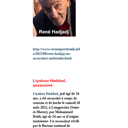
http://www.veroniquechemla.inf
o/2022/06/rene-hadjaj-un-
assassinat-antisemite.html
Liyahou Haddad,
assassiné
Liyahou Haddad
, juif âgé de 34
ans, a été assassiné à coups de
couteau et de hache le samedi 20
août 2022, à Longperrier (Seine-
et-Marne), par Mohammed
Dridi, âgé de 24 ans et d'origine
tunisienne. Un assassinat révélé
par le Bureau national de