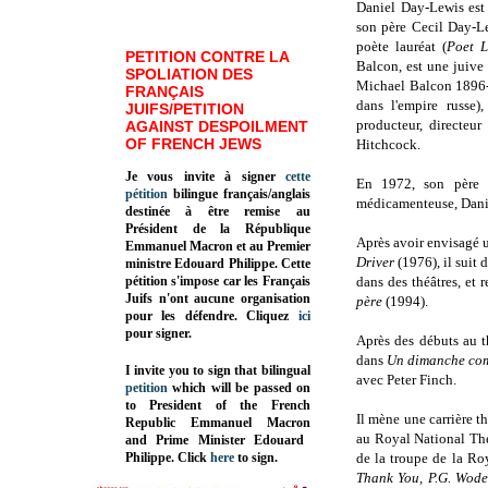
Daniel Day-Lewis est
son père Cecil Day-Lew
poète lauréat (
Poet L
PETITION CONTRE LA
Balcon, est une juive 
SPOLIATION DES
Michael Balcon 1896-1
FRANÇAIS
dans l'empire russe)
JUIFS/PETITION
producteur, directeu
AGAINST DESPOILMENT
OF FRENCH JEWS
Hitchcock.
Je vous invite à signer
cette
En 1972, son père 
pétition
bilingue français/anglais
médicamenteuse, Danie
destinée à être remise au
Président de la République
Après avoir envisagé u
Emmanuel Macron et au Premier
Driver
(1976), il suit 
ministre Edouard Philippe. Cette
pétition s'impose car les Français
dans des théâtres, et 
Juifs n'ont aucune organisation
père
(1994).
pour les défendre. Cliquez
ici
pour signer.
Après des débuts au t
dans
Un dimanche com
I invite you to sign that bilingual
avec Peter Finch.
petition
which will be passed on
to President of the French
Il mène une carrière th
Republic
Emmanuel Macron
au Royal National Th
and Prime Minister
Edouard
Philippe
.
Click
here
to sign.
de la troupe de la R
Thank You, P.G. Wod