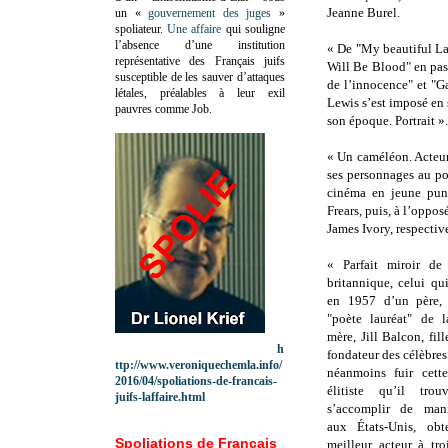
Jeanne Burel.
un «
gouvernement des juges
»
spoliateur.
Une affaire
qui souligne
l’absence d’une institution
« De "My beautiful La
représentative des Français juifs
Will Be Blood" en pas
susceptible de les sauver d’attaques
de l’innocence" et "
létales, préalables à leur exil
Lewis s’est imposé en
pauvres comme Job.
son époque. Portrait ».
« Un caméléon. Acteur
ses personnages au po
cinéma en jeune pu
Frears, puis, à l’oppos
James Ivory, respectiv
« Parfait miroir de
britannique, celui qu
en 1957 d’un père, 
"poète lauréat" de l
mère, Jill Balcon, fil
h
fondateur des célèbres
ttp://www.veroniquechemla.info/
néanmoins fuir cette
2016/04/spoliations-de-francais-
élitiste qu’il trou
juifs-laffaire.html
s’accomplir de mani
aux États-Unis, obt
Spoliations de Français
meilleur acteur à tro