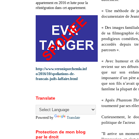
appartement en 2016 et lutte pour la
réintégration dans cet appartement.
« Une méthode de jeu
documentaire de Jeann
« Des images familiale
de sa filmographie éc
prodigieux comédien, 
accordés depuis tre
parcours ».
« Avec humour et él
revient sur ses débuts
http://www.veroniquechemla.inf
que sur son enfan
o/2016/10/spoliations-de-
imposante d’un père ai
francais-juifs-laffaire.html
que son fils n’avait q
fantôme la plupart de 
Translate
« Après
Phantom Th
tourmenté par ses rôles
Curieusement, le doc
Powered by
Translate
politique de l'acteur.
Protection de mon blog
"Il arrive un moment
par le droit