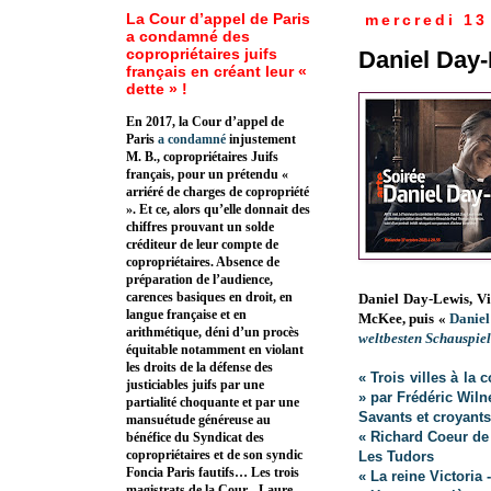
La Cour d’appel de Paris
mercredi 13
a condamné des
copropriétaires juifs
Daniel Day
français en créant leur «
dette » !
En 2017, la Cour d’appel de
Paris
a condamné
injustement
M. B., copropriétaires Juifs
français, pour un prétendu «
arriéré de charges de copropriété
». Et ce, alors qu’elle donnait des
chiffres prouvant un solde
créditeur de leur compte de
copropriétaires. Absence de
préparation de l’audience,
carences basiques en droit, en
Daniel Day-Lewis, Vi
langue française et en
McKee, puis
«
Daniel
arithmétique, déni d’un procès
weltbesten Schauspiel
équitable notamment en violant
les droits de la défense des
« Trois villes à l
justiciables juifs par une
» par Frédéric Wiln
partialité choquante et par une
Savants et croyant
mansuétude généreuse au
« Richard Coeur de L
bénéfice du Syndicat des
copropriétaires et de son syndic
Les Tudors
Foncia Paris fautifs… Les trois
« La reine Victoria 
magistrats de la Cour - Laure