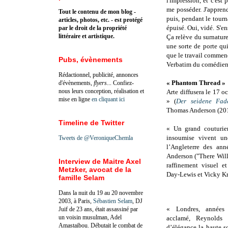
l'impression, et c'es
me posséder. J'apprend
Tout le contenu de mon blog -
puis, pendant le tour
articles, photos, etc. - est protégé
épuisé. Oui, vidé. S'en
par le droit de la propriété
littéraire et artistique.
Ça relève du surnaturel
une sorte de porte qui 
que le travail commenc
Pubs, évènements
Verbatim du comédien 
Rédactionnel, publicité, annonces
« Phantom Thread »
d'évènements,
flyers
... Confiez-
nous leurs conception, réalisation et
Arte diffusera le 17 
mise en ligne
en cliquant ici
» (
Der seidene Fad
Thomas Anderson (201
Timeline de Twitter
« Un grand couturie
insoumise vivent un
Tweets de @VeroniqueChemla
l’Angleterre des an
Anderson ("There Wil
Interview de Maitre Axel
raffinement visuel e
Metzker, avocat de la
Day-Lewis et Vicky Kr
famille Selam
Dans la nuit du 19 au 20 novembre
2003, à Paris,
Sébastien Selam
, DJ
« Londres, années 
Juif de 23 ans, était assassiné par
un voisin musulman, Adel
acclamé, Reynolds
Amastaibou. Débutait le combat de
d’élégance la haute s