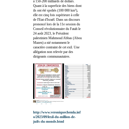
à 150-200 milliards de dollars.
Quant à la superficie des biens dont
ils ont été spoliés (100 000 km²),
elle est cinq fois supérieure à celle
de l'Etat d'Israël. Dans un discours
prononcé lors de la 11e session du
Conseil révolutionnaire du Fatah le
24 août 2023, le Président
palestinien Mahmoud Abbas (Abou
Mazen) a nié notamment le
caractère contraint de cet exil. Une
allégation non relevée par des
dirigeants communautaires.
http://www.veroniquechemla.inf
o/2023/09/lexil-du-million-de-
juifs-du-monde.html