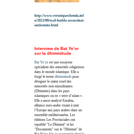
http://www.veroniquechemla.inf
o/2022/08/eyal-hadda-assassinat-
antisemite.html
Interview de Bat Ye’or
sur la dhimmitude
Bat Ye’or
est une essayiste
spécialiste des minorités religieuses
dans le monde islamique. Elle a
forgé le terme
dhimmitude
pour
désigner le statut cruel des
minorités non-musulmanes
(Dhimmis) dans les pays
islamiques ou en « terre d’islam ».
Elle a aussi analysé Eurabia,
alliance euro-arabe visant à unir
l’Europe aux pays arabes dans un
ensemble méditerranéen. Les
éditions Les Provinciales ont
republié "Le Dhimmi" et les
"Documents" sur le "Dhimmi" de
Bat Ye'or. Un essai pionnier dont la