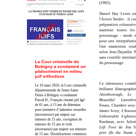
(1982).
Daniel Day Lewis es
l'Actors Studio : il 
préparation exhaustiv
maitriser toutes les
personnage - mode de
pour une interprétatio
Une immersion total
selon Jean Dujardin. P
sans contrôle minimal 
La Cour criminelle de
du personnage.
Bobigny a condamné un
pédocriminel en milieu
juif orthodoxe
Ce talentueux comédi
Le 16 mars 2026, la Cour criminelle
brillante filmographi
départementale de Seine-Saint-
Attenborough,
Le 
Denis à Bobigny a condamné
Beautiful Laundret
Pascal H., Français retraité juif âgé
de 61 ans, à 13 ans de détention
Frears,
Chambre avec
pour (tentative d’)atteintes sexuelles
James Ivory,
L'Insout
(incestueuse) par majeur sur
Unbearable Lightnes
mineurs de 15 ans, corruption de
Kaufman, avec Julie
mineurs de 15 ans et viols
Left Foot
de Jim S
(incestueux) par majeur sur mineurs
père
(In the Name o
de 15 ans. Des
infractions commises