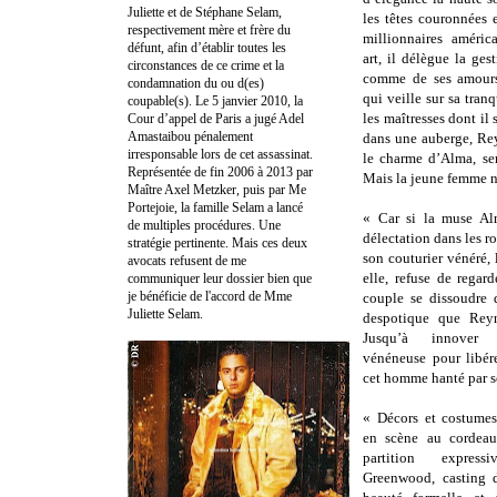
Juliette et de Stéphane Selam,
les têtes couronnées 
respectivement mère et frère du
millionnaires améric
défunt, afin d’établir toutes les
art, il délègue la gest
circonstances de ce crime et la
comme de ses amours
condamnation du ou d(es)
qui veille sur sa tranq
coupable(s). Le 5 janvier 2010, la
les maîtresses dont il s
Cour d’appel de Paris a jugé Adel
Amastaibou pénalement
dans une auberge, Re
irresponsable lors de cet assassinat.
le charme d’Alma, ser
Représentée de fin 2006 à 2013 par
Mais la jeune femme n
Maître Axel Metzker, puis par Me
Portejoie, la famille Selam a lancé
« Car si la muse Al
de multiples procédures. Une
délectation dans les ro
stratégie pertinente. Mais ces deux
son couturier vénéré,
avocats refusent de me
elle, refuse de regar
communiquer leur dossier bien que
je bénéficie de l'accord de Mme
couple se dissoudre 
Juliette Selam.
despotique que Reyn
Jusqu’à innover
vénéneuse pour libér
cet homme hanté par s
« Décors et costume
en scène au cordeau
partition expre
Greenwood, casting 