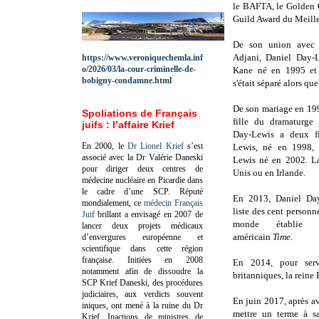
le BAFTA, le Golden G
Guild Award du Meille
De son union avec 
Adjani, Daniel Day-L
https://www.veroniquechemla.inf
o/2026/03/la-cour-criminelle-de-
Kane né en 1995 et
bobigny-condamne.html
s'était séparé alors que
De son mariage en 1
Spoliations de Français
fille du dramaturge 
juifs : l’affaire Krief
Day-Lewis a deux f
En 2000, le
Dr Lionel Krief
s’est
Lewis, né en 1998,
associé avec la Dr Valérie Daneski
Lewis né en 2002. La
pour diriger deux centres de
Unis ou en Irlande.
médecine nucléaire en Picardie dans
le cadre d’une SCP.
Réputé
En 2013, Daniel Day
mondialement, ce
médecin Français
liste des cent personn
Juif
brillant a envisagé en 2007 de
monde établie 
lancer deux projets médicaux
américain
Time
.
d’envergures européenne et
scientifique dans cette région
française.
Initiées en 2008
En 2014, pour serv
notamment afin de dissoudre la
britanniques, la reine 
SCP Krief Daneski, des procédures
judiciaires, aux verdicts souvent
En juin 2017, après a
iniques, ont mené à la ruine du Dr
mettre un terme à sa
Krief.
Inactions de ministres de