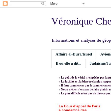
Véronique Ch
Informations et analyses de géopoli
Affaire al-Dura/Israël
Avion
Il ou elle a dit...
Judaïsme/Jui
« Le goût de la vérité n’empêche pas la p
« La lucidité est la blessure la plus rapp
« Il faut commencer par le commencement,
« Notre métier n’est pas de faire plaisir, 
« Le plus difficile n'est pas de dire ce que
La Cour d’appel de Paris
a condamné des