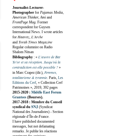
Journalist-Lecturer-
Photographer
for
Pajamas Media,
American Thinker, Ami
and
FrontPage Mag
. Former
correspondent for Guysen
International News. I wrote articles
Haaretz
L'Arche
for
,
Torah Times Magazine
and
Regular columnist on Radio
Shalom Nitsan
L’œuvre de Bat
Bibliography
:
«
Ye’or et sa réception. Jusqu’où la
contradiction est-elle possible ?
»
Femmes,
in Marc Crapez (dir.),
totalitarisme & tyrannie
. Paris,
Les
Editions du Cerf
, « Collection Cerf
Patrimoines », 2019, 392 pages
Middle East Forum
2015-2020 :
Grantees
(Bourses).
2017-2018 : Membre du Conseil
SNJ
syndical du
(Syndicat
National des Journalistes) - Section
régionale d’Île-de-France.
I have published documented
messages, but not defamating
remarks. Je publie les réactions