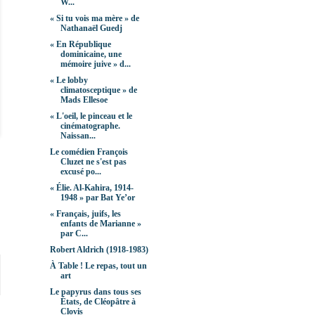
W...
« Si tu vois ma mère » de
Nathanaël Guedj
« En République
dominicaine, une
mémoire juive » d...
« Le lobby
climatosceptique » de
Mads Ellesoe
« L'oeil, le pinceau et le
cinématographe.
Naissan...
Le comédien François
Cluzet ne s'est pas
excusé po...
« Élie. Al-Kahira, 1914-
1948 » par Bat Ye’or
« Français, juifs, les
enfants de Marianne »
par C...
Robert Aldrich (1918-1983)
À Table ! Le repas, tout un
art
Le papyrus dans tous ses
États, de Cléopâtre à
Clovis