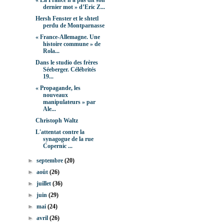
« La France n'a pas dit son
dernier mot » d’Eric Z...
Hersh Fenster et le shtetl
perdu de Montparnasse
« France-Allemagne. Une
histoire commune » de
Rola...
Dans le studio des frères
Séeberger. Célébrités
19...
« Propagande, les
nouveaux
manipulateurs » par
Ale...
Christoph Waltz
L'attentat contre la
synagogue de la rue
Copernic ...
►
septembre
(20)
►
août
(26)
►
juillet
(36)
►
juin
(29)
►
mai
(24)
►
avril
(26)