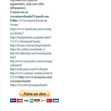
exprimant des opinions
argumentées, mais non celles
diffamatoires.
Contact me at
veroniquechemla5@gmail.com
@VeroniqueChemla
Follow
on
Twitter
https://www.facebook.com/veroniq
ue.chemla.7
https://independent.academia.edu/V
%C3%A9roniqueChemla
https://issuu.com/veroniquechemla
https://fr.scribd.com/chemla-3
http://fr.slideshare.net/veroniqueche
mla7
http://www.youscribe.com/veroniqu
echemla5/
https://substack.com/@vchemla/
http://www.calameo.com/accounts/4
522342
https://www.instagram.com/
veroniquechemla/
https://vk.com/veroniquechemla