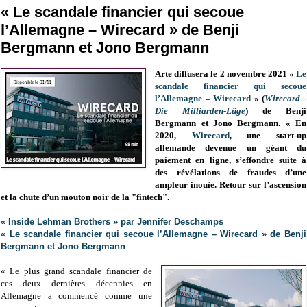
« Le scandale financier qui secoue
l’Allemagne – Wirecard » de Benji
Bergmann et Jono Bergmann
Arte diffusera le 2 novembre 2021 «
Le
scandale financier qui secoue
l’Allemagne – Wirecard
» (
Wirecard -
Die Milliarden-Lüge
) de Benji
Bergmann et Jono Bergmann. « En
2020,
Wirecard
, une start-up
allemande devenue un géant du
paiement en ligne, s’effondre suite à
des révélations de fraudes d’une
ampleur inouïe. Retour sur l’ascension
et la chute d’un mouton noir de la "fintech".
« Inside Lehman Brothers » par Jennifer Deschamps
« Le scandale financier qui secoue l’Allemagne – Wirecard » de Benji
Bergmann et Jono Bergmann
« Le plus grand scandale financier de
ces deux dernières décennies en
Allemagne a commencé comme une