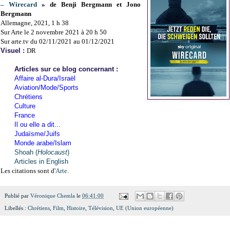
– Wirecard
» de Benji Bergmann et Jono
Bergmann
Allemagne, 2021, 1 h 38
Sur Arte le 2 novembre 2021 à 20 h 50
Sur arte.tv du 02/11/2021 au 01/12/2021
Visuel :
DR
Articles sur ce blog concernant :
Affaire al-Dura/Israël
Aviation/Mode/Sports
Chrétiens
Culture
France
Il ou elle a dit...
Judaïsme/Juifs
Monde arabe/Islam
Shoah (
Holocaust
)
Articles in English
Les citations sont d'
Arte
.
Publié par
Véronique Chemla
le
06:41:00
Libellés :
Chrétiens
,
Film
,
Histoire
,
Télévision
,
UE (Union européenne)