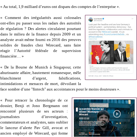
« Au total, 1,9 milliard d’euros ont disparu des comptes de l’entreprise ».
« Comment des irrégularités aussi colossales
ont-elles pu passer sous les radars des autorités
de régulation ? Des alertes circulaient pourtant
dans le milieu de la finance depuis 2009 et un
analyste avait même fourni en 2016 des preuves
solides de fraudes chez Wirecard, sans faire
réagir l’Autorité fédérale de supervision
financière… »
« De la Bourse de Munich à Singapour, cette
ahurissante affaire, hautement romanesque, mêle
blanchiment d’argent, falsifications,
intimidations et menaces de mort, dévoilant la
face sombre d’une "fintech" aux accointances pour le moins douteuses ».
« Pour retracer la chronologie de ce
dossier, Benji et Jono Bergmann ont
rencontré plusieurs de ses acteurs :
journalistes d’investigation,
commentateurs et analystes, sans oublier
le lanceur d’alerte Pav Gill, avocat et
ancien employé de Wirecard, qui forme