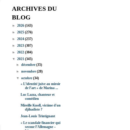
ARCHIVES DU
BLOG
►
2026
(143)
►
2025
(276)
►
2024
(237)
►
2023
(307)
►
2022
(384)
▼
2021
(345)
►
décembre
(35)
►
novembre
(28)
▼
octobre
(34)
« L’identité juive au miroir
de l’art » de Marina ...
Luc Lazza, chanteur et
comédien
Mireille Knoll, victime d'un
djihadiste ?
Jean-Louis Trintignant
« Le scandale financier qui
secoue l’Allemagne –