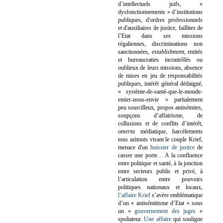
d’intellectuels juifs, «
dysfonctionnements » d’institutions
publiques, d'ordres professionnels
et d'auxiliaires de justice, faillites de
l’Etat dans ses missions
régaliennes, discriminations non
sanctionnées,
establishment
, entités
et bureaucraties incontrôlés ou
oublieux de leurs missions, absence
de mises en jeu de responsabilités
publiques, intérêt général dédaigné,
« système-de-santé-que-le-monde-
entier-nous-envie » partialement
peu sourcilleux, propos antisémites,
soupçons d’affairisme, de
collusions et de conflits d’intérêt,
omerta
médiatique, harcèlements
tous azimuts visant le couple Krief,
menace d'un
huissier de justice
de
casser une porte…
A la confluence
entre politique et santé, à la jonction
entre secteurs public et privé, à
l’articulation entre pouvoirs
politiques nationaux et locaux,
l’affaire Krief
s’avère emblématique
d’un « antisémitisme d’Etat » sous
un «
gouvernement des juges
»
spoliateur.
Une affaire
qui souligne