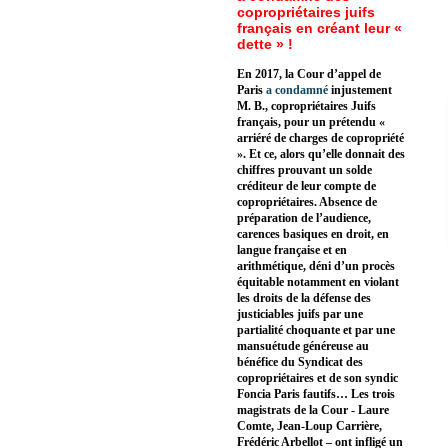
copropriétaires juifs
français en créant leur «
dette » !
En 2017, la Cour d’appel de
Paris
a condamné
injustement
M. B., copropriétaires Juifs
français, pour un prétendu «
arriéré de charges de copropriété
». Et ce, alors qu’elle donnait des
chiffres prouvant un solde
créditeur de leur compte de
copropriétaires. Absence de
préparation de l’audience,
carences basiques en droit, en
langue française et en
arithmétique, déni d’un procès
équitable notamment en violant
les droits de la défense des
justiciables juifs par une
partialité choquante et par une
mansuétude généreuse au
bénéfice du Syndicat des
copropriétaires et de son syndic
Foncia Paris fautifs… Les trois
magistrats de la Cour - Laure
Comte, Jean-Loup Carrière,
Frédéric Arbellot – ont infligé un