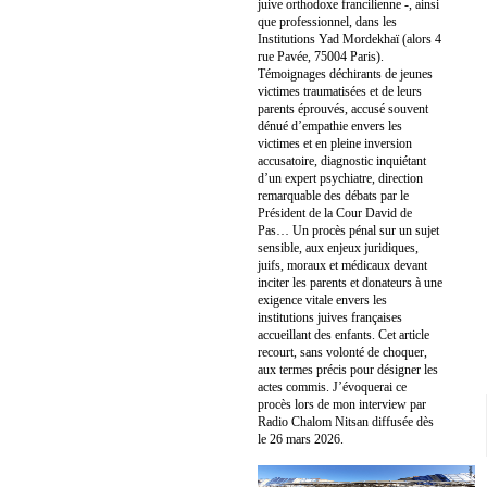
juive orthodoxe francilienne -, ainsi
que professionnel, dans les
Institutions Yad Mordekhaï (alors 4
rue Pavée, 75004 Paris).
Témoignages déchirants de jeunes
victimes traumatisées et de leurs
parents éprouvés, accusé souvent
dénué d’empathie envers les
victimes et en pleine inversion
accusatoire, diagnostic inquiétant
d’un expert psychiatre, direction
remarquable des débats par le
Président de la Cour David de
Pas… Un procès pénal sur un sujet
sensible, aux enjeux juridiques,
juifs, moraux et médicaux devant
inciter les parents et donateurs à une
exigence vitale envers les
institutions juives françaises
accueillant des enfants. Cet article
recourt, sans volonté de choquer,
aux termes précis pour désigner les
actes commis. J’évoquerai ce
procès lors de mon interview par
Radio Chalom Nitsan diffusée dès
le 26 mars 2026.