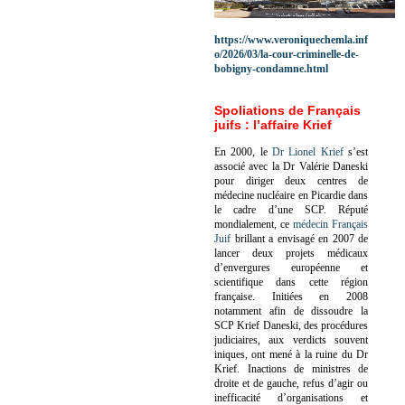
https://www.veroniquechemla.inf
o/2026/03/la-cour-criminelle-de-
bobigny-condamne.html
Spoliations de Français
juifs : l’affaire Krief
En 2000, le
Dr Lionel Krief
s’est
associé avec la Dr Valérie Daneski
pour diriger deux centres de
médecine nucléaire en Picardie dans
le cadre d’une SCP.
Réputé
mondialement, ce
médecin Français
Juif
brillant a envisagé en 2007 de
lancer deux projets médicaux
d’envergures européenne et
scientifique dans cette région
française.
Initiées en 2008
notamment afin de dissoudre la
SCP Krief Daneski, des procédures
judiciaires, aux verdicts souvent
iniques, ont mené à la ruine du Dr
Krief.
Inactions de ministres de
droite et de gauche, refus d’agir ou
inefficacité d’organisations et