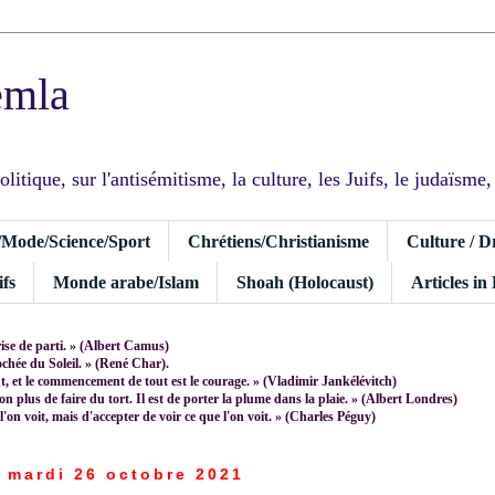
emla
tique, sur l'antisémitisme, la culture, les Juifs, le judaïsme, I
/Mode/Science/Sport
Chrétiens/Christianisme
Culture / D
fs
Monde arabe/Islam
Shoah (Holocaust)
Articles in
rise de parti. » (Albert Camus)
rochée du Soleil. » (René Char).
 et le commencement de tout est le courage. » (Vladimir Jankélévitch)
non plus de faire du tort. Il est de porter la plume dans la plaie. » (Albert Londres)
 l'on voit, mais d'accepter de voir ce que l'on voit. » (Charles Péguy)
mardi 26 octobre 2021