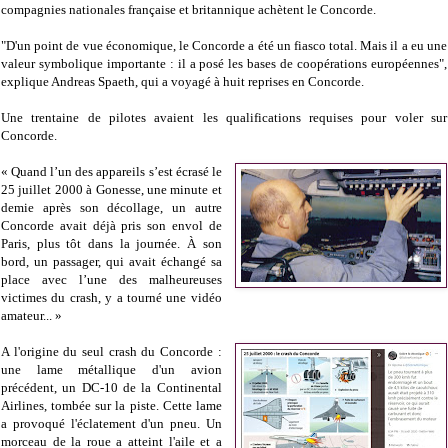
compagnies nationales française et britannique achètent le Concorde.
"D'un point de vue économique, le Concorde a été un fiasco total. Mais il a eu une
valeur symbolique importante : il a posé les bases de coopérations européennes",
explique Andreas Spaeth, qui a voyagé à huit reprises en Concorde.
Une trentaine de pilotes avaient les qualifications requises pour voler sur
Concorde.
« Quand l’un des appareils s’est écrasé le
25 juillet 2000 à Gonesse, une minute et
demie après son décollage, un autre
Concorde avait déjà pris son envol de
Paris, plus tôt dans la journée. À son
bord, un passager, qui avait échangé sa
place avec l’une des malheureuses
victimes du crash, y a tourné une vidéo
amateur... »
A l'origine du seul crash du Concorde :
une lame métallique d'un avion
précédent, un DC-10 de la Continental
Airlines, tombée sur la piste. Cette lame
a provoqué l'éclatement d'un pneu. Un
morceau de la roue a atteint l'aile et a