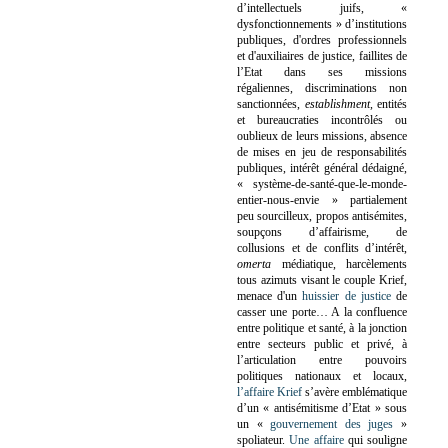
d’intellectuels juifs, «
dysfonctionnements » d’institutions
publiques, d'ordres professionnels
et d'auxiliaires de justice, faillites de
l’Etat dans ses missions
régaliennes, discriminations non
sanctionnées,
establishment
, entités
et bureaucraties incontrôlés ou
oublieux de leurs missions, absence
de mises en jeu de responsabilités
publiques, intérêt général dédaigné,
« système-de-santé-que-le-monde-
entier-nous-envie » partialement
peu sourcilleux, propos antisémites,
soupçons d’affairisme, de
collusions et de conflits d’intérêt,
omerta
médiatique, harcèlements
tous azimuts visant le couple Krief,
menace d'un
huissier de justice
de
casser une porte…
A la confluence
entre politique et santé, à la jonction
entre secteurs public et privé, à
l’articulation entre pouvoirs
politiques nationaux et locaux,
l’affaire Krief
s’avère emblématique
d’un « antisémitisme d’Etat » sous
un «
gouvernement des juges
»
spoliateur.
Une affaire
qui souligne