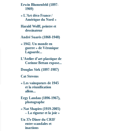
Erwin Blumenfeld (1897-
1969)
« L'Art déco France /
Amérique du Nord »
Harald Wolff, peintre et
dessinateur
André Suarès (1868-1948)
« 1942. Un monde en
guerre » de Véronique
Lagoarde...
L’Atelier d’art plastique de
Corinne Bettan expose...
Douglas Sirk (1897-1987)
Cat Stevens
« Les vainqueurs de 1945
et la réunification
allem...
Ergy Landau (1896-1967),
photographe
« Nat Shapiro (1919-2005)
– La rigueur et la joie »
Un 37e Dîner du CRIF
entre scandales et
inactions