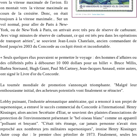
vers la vitesse maximale de l'avion. Et
on montait vers la vitesse maximale au
cours de la croisière. Donc, on était
toujours à la vitesse maximale... Sur un
vol normal, pour aller de Paris à New-
York, ou de New-York à Paris, on arrivait avec très peu de réserve de carburant.
Avec vingt minutes de réserve de carburant, ce qui est très peu dans les opérations
de transport aérien", se souvient
Jean-Louis Chatelain, ancien commandant de
bord jusqu'en 2003 du Concorde au cockpit étroit et inconfortable.
« Seuls quelques élus pouvaient se permettre le voyage : des hommes d’affaires ou
des célébrités prêts à débourser 10 000 dollars pour un billet ». Bruce Willis,
Barbra Streisand, Hugh Grant, Paul McCartney, Jean-Jacques Annaud, entre autres,
ont signé le Livre d'or du Concorde.
La tournée mondiale de promotion s'annonçait triomphante. "Malgré leur
enthousiasme initial, des acheteurs potentiels vont finalement se rétracter".
Lobby puissant, l'industrie aéronautique américaine, qui a renoncé à son projet de
supersonique, a entravé le succès commercial du Concorde à l'international. Henry
Kissinger, alors ancien Secrétaire d'Etat, se souvient des plaintes d'associations de
protection de l'environnement présentant le "bel oiseau blanc" comme un appareil
"polluant et bruyant". "C'était très étrange, car jamais personne n'avait rien
reproché aux nombreux jets militaires supersoniques", ironise Henry Kissinger.
Autre coup dur : le premier choc pétrolier de 1973. Finalement, seules les