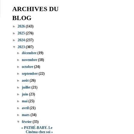
ARCHIVES DU
BLOG
►
2026
(143)
►
2025
(276)
►
2024
(237)
▼
2023
(307)
►
décembre
(19)
►
novembre
(18)
►
octobre
(24)
►
septembre
(22)
►
août
(26)
►
juillet
(21)
►
juin
(23)
►
mai
(25)
►
avril
(21)
►
mars
(34)
▼
février
(35)
« PATHÉ-BABY. Le
Cinéma chez soi »