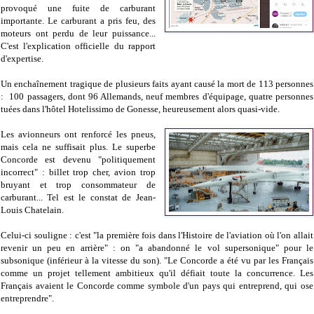
provoqué une fuite de carburant
importante. Le carburant a pris feu, des
moteurs ont perdu de leur puissance...
C'est l'explication officielle du rapport
d'expertise.
Un enchaînement tragique de plusieurs faits ayant causé la mort de
113 personnes
: 100 passagers, dont 96 Allemands, neuf membres d'équipage, quatre personnes
tuées dans
l'hôtel Hotelissimo de Gonesse, heureusement alors quasi-vide.
Les avionneurs ont renforcé les pneus,
mais cela ne suffisait plus. Le superbe
Concorde est devenu "politiquement
incorrect" : billet trop cher, avion trop
bruyant et trop consommateur de
carburant... Tel est le constat de Jean-
Louis Chatelain.
Celui-ci souligne : c'est "la première fois dans l'Histoire de l'aviation où l'on allait
revenir un peu en arrière" : on "a abandonné le vol supersonique" pour le
subsonique (inférieur à la vitesse du son). "Le Concorde a été vu par les Français
comme un projet tellement ambitieux qu'il défiait toute la concurrence. Les
Français avaient le Concorde comme symbole d'un pays qui entreprend, qui ose
entreprendre".