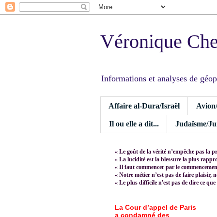
Véronique Ch
Informations et analyses de géopoli
Affaire al-Dura/Israël
Avion
Il ou elle a dit...
Judaïsme/Jui
« Le goût de la vérité n’empêche pas la p
« La lucidité est la blessure la plus rapp
« Il faut commencer par le commencement,
« Notre métier n’est pas de faire plaisir, 
« Le plus difficile n'est pas de dire ce que
La Cour d’appel de Paris
a condamné des