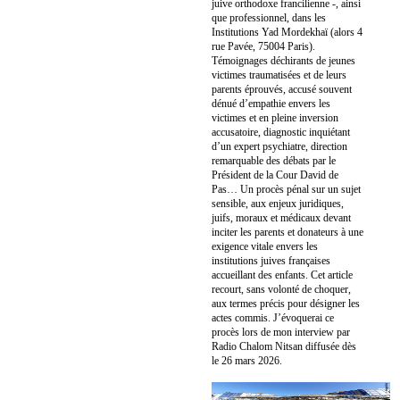
juive orthodoxe francilienne -, ainsi
que professionnel, dans les
Institutions Yad Mordekhaï (alors 4
rue Pavée, 75004 Paris).
Témoignages déchirants de jeunes
victimes traumatisées et de leurs
parents éprouvés, accusé souvent
dénué d’empathie envers les
victimes et en pleine inversion
accusatoire, diagnostic inquiétant
d’un expert psychiatre, direction
remarquable des débats par le
Président de la Cour David de
Pas… Un procès pénal sur un sujet
sensible, aux enjeux juridiques,
juifs, moraux et médicaux devant
inciter les parents et donateurs à une
exigence vitale envers les
institutions juives françaises
accueillant des enfants. Cet article
recourt, sans volonté de choquer,
aux termes précis pour désigner les
actes commis. J’évoquerai ce
procès lors de mon interview par
Radio Chalom Nitsan diffusée dès
le 26 mars 2026.