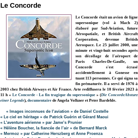
Le Concorde
Le Concorde était un avion de ligne
supersonique (vol à
Mach 2)
élaboré par Sud-Aviation, future
Aérospatiale, et British Aircraft
Corporation, devenue British
Aerospace. L
e 25 juillet 2000,
une
minute et vingt-huit secondes après
son décollage de l'aéroport de
Paris Charles-De-Gaulle, un
Concorde s'est écrasé
accidentellement à Gonesse en
tuant 113 personnes
. Ce qui signa sa
fin prématurée. Il a servi de 1976 à
2003 chez British Airways et Air France. Arte rediffusera le
10 février 2023 à
11 h
«
Le Concorde - La fin tragique du supersonique
» (
Die ConcordeAbsturz
einer Legende
),
documentaire
de Angela Volkner et Peter Bardehle
.
« Images inconnues de l’aviation » de Daniel Costelle
« Le ciel en héritage » de Patrick Guérin et Gérard Maoui
« L’aventure aérienne » par Jame’s Prunier
« Hélène Boucher, la fiancée de l’air » de Bernard Marck
« Mermoz » par Catherine Herszberg et Anne Proenza