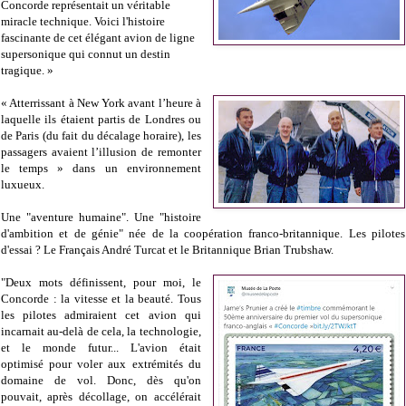
Concorde représentait un véritable
miracle technique. Voici l'histoire
fascinante de cet élégant avion de ligne
supersonique qui connut un destin
tragique. »
« Atterrissant à New York avant l’heure à
laquelle ils étaient partis de Londres ou
de Paris (du fait du décalage horaire), les
passagers avaient l’illusion de remonter
le temps » dans un environnement
luxueux.
Une "aventure humaine". Une "histoire
d'ambition et de génie" née de la coopération franco-britannique. Les pilotes
d'essai ? Le Français André Turcat et le Britannique Brian Trubshaw.
"Deux mots définissent, pour moi, le
Concorde : la vitesse et la beauté. Tous
les pilotes admiraient cet avion qui
incarnait au-delà de cela, la technologie,
et le monde futur... L'avion était
optimisé pour voler aux extrémités du
domaine de vol. Donc, dès qu'on
pouvait, après décollage, on accélérait