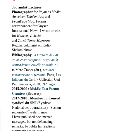
Journalist-Lecturer-
Photographer
for
Pajamas Media,
American Thinker, Ami
and
FrontPage Mag
. Former
correspondent for Guysen
International News. I wrote articles
Haaretz
L'Arche
for
,
Torah Times Magazine
and
Regular columnist on Radio
Shalom Nitsan
L’œuvre de Bat
Bibliography
:
«
Ye’or et sa réception. Jusqu’où la
contradiction est-elle possible ?
»
Femmes,
in Marc Crapez (dir.),
totalitarisme & tyrannie
. Paris,
Les
Editions du Cerf
, « Collection Cerf
Patrimoines », 2019, 392 pages
Middle East Forum
2015-2020 :
Grantees
(Bourses).
2017-2018 : Membre du Conseil
SNJ
syndical du
(Syndicat
National des Journalistes) - Section
régionale d’Île-de-France.
I have published documented
messages, but not defamating
remarks. Je publie les réactions