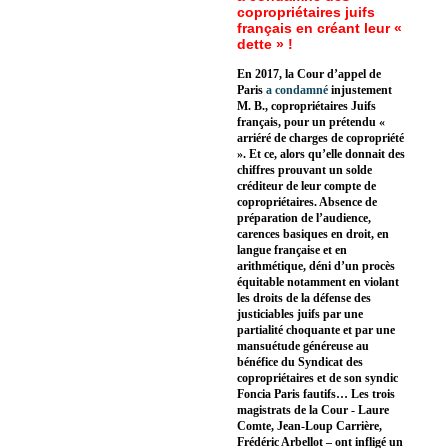
copropriétaires juifs
français en créant leur «
dette » !
En 2017, la Cour d’appel de
Paris
a condamné
injustement
M. B., copropriétaires Juifs
français, pour un prétendu «
arriéré de charges de copropriété
». Et ce, alors qu’elle donnait des
chiffres prouvant un solde
créditeur de leur compte de
copropriétaires. Absence de
préparation de l’audience,
carences basiques en droit, en
langue française et en
arithmétique, déni d’un procès
équitable notamment en violant
les droits de la défense des
justiciables juifs par une
partialité choquante et par une
mansuétude généreuse au
bénéfice du Syndicat des
copropriétaires et de son syndic
Foncia Paris fautifs… Les trois
magistrats de la Cour - Laure
Comte, Jean-Loup Carrière,
Frédéric Arbellot – ont infligé un