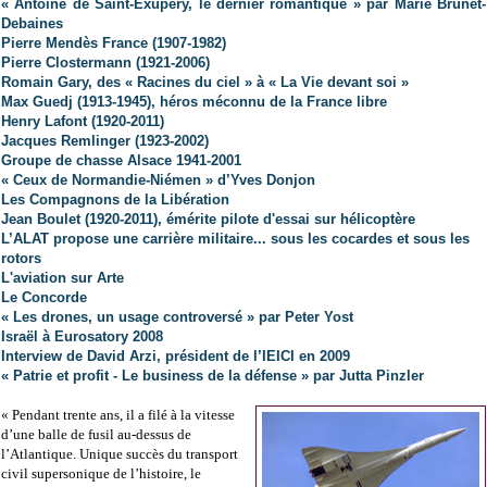
« Antoine de Saint-Exupéry, le dernier romantique » par Marie Brunet-
Debaines
Pierre Mendès France (1907-1982)
Pierre Clostermann (1921-2006)
Romain Gary, des « Racines du ciel » à «
La Vie
devant soi »
Max Guedj (1913-1945), héros méconnu de la France libre
Henry Lafont (1920-2011)
Jacques Remlinger (1923-2002)
Groupe de chasse Alsace 1941-2001
« Ceux de Normandie-Niémen » d’Yves Donjon
Les Compagnons de la Libération
Jean Boulet (1920-2011), émérite pilote d'essai sur hélicoptère
L’ALAT propose une carrière militaire... sous les cocardes et sous les
rotors
L'aviation sur Arte
Le Concorde
« Les drones, un usage controversé » par Peter Yost
Israël à Eurosatory 2008
Interview de David Arzi, président de l’IEICI en 2009
« Patrie et profit - Le business de la défense » par Jutta Pinzler
« Pendant trente ans, il a filé à la vitesse
d’une balle de fusil au-dessus de
l’Atlantique. Unique succès du transport
civil supersonique de l’histoire, le