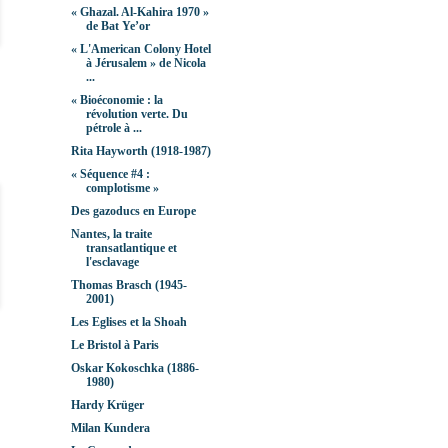
« Ghazal. Al-Kahira 1970 »
de Bat Ye’or
« L'American Colony Hotel
à Jérusalem » de Nicola
...
« Bioéconomie : la
révolution verte. Du
pétrole à ...
Rita Hayworth (1918-1987)
« Séquence #4 :
complotisme »
Des gazoducs en Europe
Nantes, la traite
transatlantique et
l'esclavage
Thomas Brasch (1945-
2001)
Les Eglises et la Shoah
Le Bristol à Paris
Oskar Kokoschka (1886-
1980)
Hardy Krüger
Milan Kundera