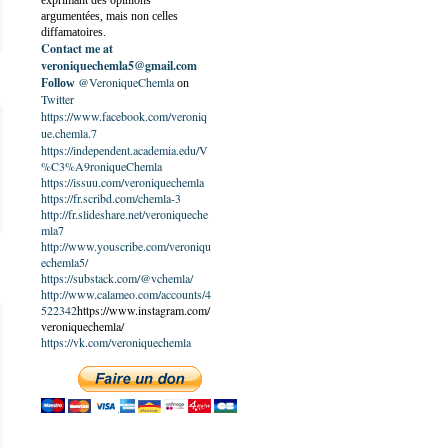
exprimant des opinions
argumentées, mais non celles
diffamatoires.
Contact me at
veroniquechemla5@gmail.com
@VeroniqueChemla
Follow
on
Twitter
https://www.facebook.com/veroniq
ue.chemla.7
https://independent.academia.edu/V
%C3%A9roniqueChemla
https://issuu.com/veroniquechemla
https://fr.scribd.com/chemla-3
http://fr.slideshare.net/veroniqueche
mla7
http://www.youscribe.com/veroniqu
echemla5/
https://substack.com/@vchemla/
http://www.calameo.com/accounts/4
522342
https://www.instagram.com/
veroniquechemla/
https://vk.com/veroniquechemla