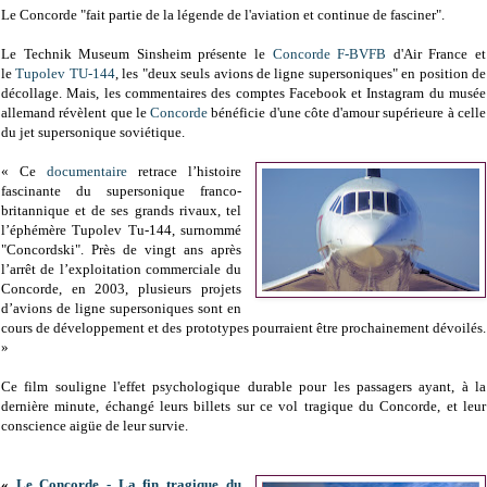
Le Concorde "fait partie de la légende de l'aviation et continue de fasciner".
Le
Technik Museum Sinsheim présente le
Concorde
F-BVFB
d'Air France et
le
Tupolev TU-144
, les "deux seuls avions de ligne supersoniques" en position de
décollage. Mais, les commentaires des comptes Facebook et Instagram du musée
allemand révèlent que le
Concorde
bénéficie d'une côte d'amour supérieure à celle
du jet supersonique soviétique.
« Ce
documentaire
retrace l’histoire
fascinante du supersonique franco-
britannique et de ses grands rivaux, tel
l’éphémère Tupolev Tu-144, surnommé
"Concordski". Près de vingt ans après
l’arrêt de l’exploitation commerciale du
Concorde, en 2003, plusieurs projets
d’avions de ligne supersoniques sont en
cours de développement et des prototypes pourraient être prochainement dévoilés.
»
Ce film souligne l'effet psychologique durable pour les passagers ayant, à la
dernière minute, échangé leurs billets sur ce vol tragique du Concorde, et leur
conscience aigüe de leur survie.
«
Le Concorde - La fin tragique du