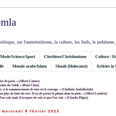
emla
tique, sur l'antisémitisme, la culture, les Juifs, le judaïsme, I
/Mode/Science/Sport
Chrétiens/Christianisme
Culture / D
fs
Monde arabe/Islam
Shoah (Holocaust)
Articles in
rise de parti. » (Albert Camus)
rochée du Soleil. » (René Char).
 et le commencement de tout est le courage. » (Vladimir Jankélévitch)
non plus de faire du tort. Il est de porter la plume dans la plaie. » (Albert Londres)
 l'on voit, mais d'accepter de voir ce que l'on voit. » (Charles Péguy)
mercredi 8 février 2023