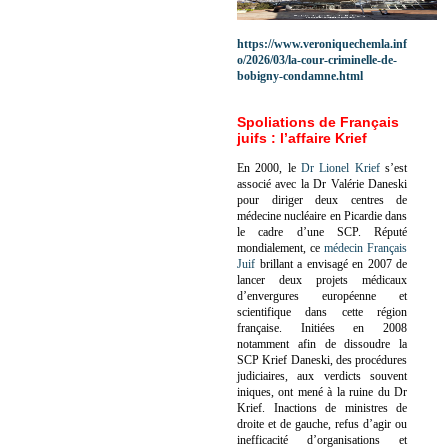
https://www.veroniquechemla.inf
o/2026/03/la-cour-criminelle-de-
bobigny-condamne.html
Spoliations de Français
juifs : l’affaire Krief
En 2000, le
Dr Lionel Krief
s’est
associé avec la Dr Valérie Daneski
pour diriger deux centres de
médecine nucléaire en Picardie dans
le cadre d’une SCP.
Réputé
mondialement, ce
médecin Français
Juif
brillant a envisagé en 2007 de
lancer deux projets médicaux
d’envergures européenne et
scientifique dans cette région
française.
Initiées en 2008
notamment afin de dissoudre la
SCP Krief Daneski, des procédures
judiciaires, aux verdicts souvent
iniques, ont mené à la ruine du Dr
Krief.
Inactions de ministres de
droite et de gauche, refus d’agir ou
inefficacité d’organisations et