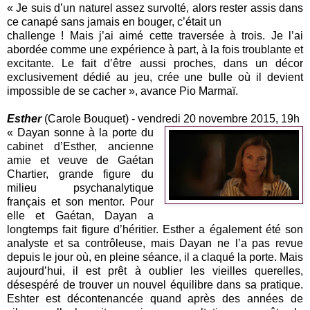
« Je suis d’un naturel assez survolté, alors rester assis dans
ce canapé sans jamais en bouger, c’était un
challenge ! Mais j’ai aimé cette traversée à trois. Je l’ai
abordée comme une expérience à part, à la fois troublante et
excitante. Le fait d’être aussi proches, dans un décor
exclusivement dédié au jeu, crée une bulle où il devient
impossible de se cacher », avance Pio Marmaï.
Esther
(Carole Bouquet) - vendredi 20 novembre 2015, 19h
« Dayan sonne à la porte du
cabinet d’Esther, ancienne
amie et veuve de Gaétan
Chartier, grande figure du
milieu psychanalytique
français et son mentor. Pour
elle et Gaétan, Dayan a
longtemps fait figure d’héritier. Esther a également été son
analyste et sa contrôleuse, mais Dayan ne l’a pas revue
depuis le jour où, en pleine séance, il a claqué la porte. Mais
aujourd’hui, il est prêt à oublier les vieilles querelles,
désespéré de trouver un nouvel équilibre dans sa pratique.
Eshter est décontenancée quand après des années de