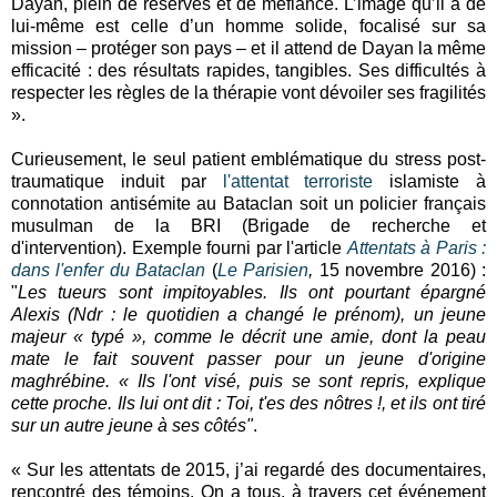
Dayan, plein de réserves et de méfiance. L’image qu’il a de
lui-même est celle d’un homme solide, focalisé sur sa
mission – protéger son pays – et il attend de Dayan la même
efficacité : des résultats rapides, tangibles. Ses difficultés à
respecter les règles de la thérapie vont dévoiler ses fragilités
».
Curieusement, le seul patient emblématique du stress post-
traumatique induit par
l'attentat
terroriste
islamiste à
connotation antisémite au Bataclan soit un policier français
musulman de la BRI (Brigade de recherche et
d'intervention). E
xemple fourni par l'article
Attentats à Paris :
dans l'enfer du Bataclan
(
Le Parisien
,
15 novembre 2016) :
"
Les tueurs sont impitoyables. Ils ont pourtant épargné
Alexis (Ndr : le quotidien a changé le prénom), un jeune
majeur « typé », comme le décrit une amie, dont la peau
mate le fait souvent passer pour un jeune d'origine
maghrébine. « Ils l'ont visé, puis se sont repris, explique
cette proche. Ils lui ont dit : Toi, t'es des nôtres !, et ils ont tiré
sur un autre jeune à ses côtés"
.
« Sur les attentats de 2015, j’ai regardé des documentaires,
rencontré des témoins. On a tous, à travers cet événement