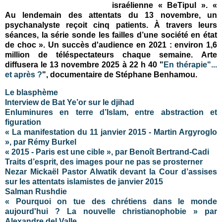
israélienne « BeTipul ». «
Au lendemain des attentats du 13 novembre, un
psychanalyste reçoit cinq patients. À travers leurs
séances, la série sonde les failles d’une société en état
de choc ». Un succès d'audience en 2021 :
environ 1,6
million de téléspectateurs chaque semaine
. Arte
diffusera le 13 novembre 2025 à 22 h 40 "
En thérapie"...
et après ?
", documentaire de Stéphane Benhamou.
Le blasphème
Interview de Bat Ye’or sur le djihad
Enluminures en terre d’Islam, entre abstraction et
figuration
« La manifestation du 11 janvier 2015 - Martin Argyroglo
», par Rémy Burkel
« 2015 - Paris est une cible », par Benoît Bertrand-Cadi
Traits d’esprit, des images pour ne pas se prosterner
Nezar Mickaël Pastor Alwatik devant la Cour d’assises
sur les attentats islamistes de janvier 2015
Salman Rushdie
« Pourquoi on tue des chrétiens dans le monde
aujourd'hui ? La nouvelle christianophobie » par
Alexandre del Valle