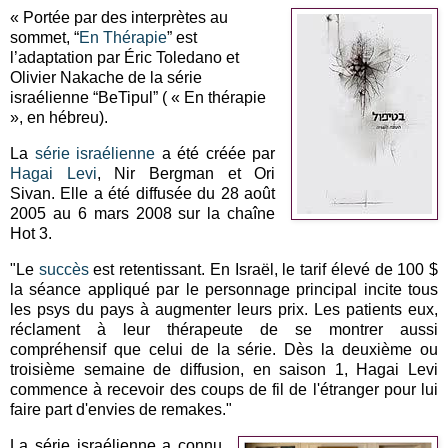
« Portée par des interprètes au
sommet, “
En Thérapie
” est
l’adaptation par Éric Toledano et
Olivier Nakache de la série
israélienne “BeTipul” ( « En thérapie
», en hébreu).
La
série israélienne
a été créée par
Hagai Levi
, Nir Bergman et Ori
Sivan. Elle a été diffusée du 28 août
2005 au 6 mars 2008 sur la chaîne
Hot 3.
"Le
succès
est retentissant. En Israël, le tarif élevé de 100 $
la séance appliqué par le personnage principal incite tous
les psys du pays à augmenter leurs prix. Les patients eux,
réclament à leur thérapeute de se montrer aussi
compréhensif que celui de la série. Dès la deuxième ou
troisième semaine de diffusion, en saison 1, Hagai Levi
commence à recevoir des coups de fil de l'étranger pour lui
faire part d'envies de remakes."
La série israélienne a connu