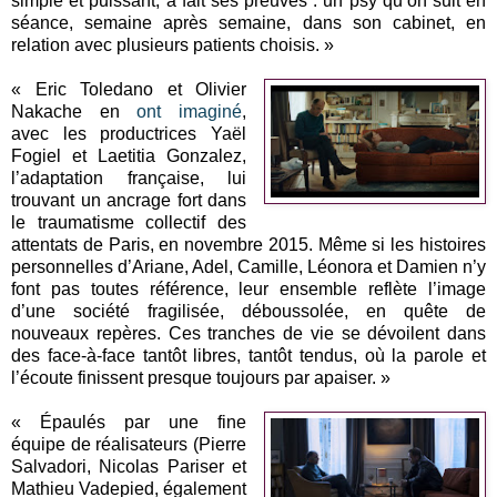
simple et puissant, a fait ses preuves : un psy qu’on suit en
séance, semaine après semaine, dans son cabinet, en
relation avec plusieurs patients choisis. »
« Eric Toledano et Olivier
Nakache en
ont imaginé
,
avec les productrices Yaël
Fogiel et Laetitia Gonzalez,
l’adaptation française, lui
trouvant un ancrage fort dans
le traumatisme collectif des
attentats de Paris, en novembre 2015. Même si les histoires
personnelles d’Ariane, Adel, Camille, Léonora et Damien n’y
font pas toutes référence, leur ensemble reflète l’image
d’une société fragilisée, déboussolée, en quête de
nouveaux repères. Ces tranches de vie se dévoilent dans
des face-à-face tantôt libres, tantôt tendus, où la parole et
l’écoute finissent presque toujours par apaiser. »
« Épaulés par une fine
équipe de réalisateurs (Pierre
Salvadori, Nicolas Pariser et
Mathieu Vadepied, également