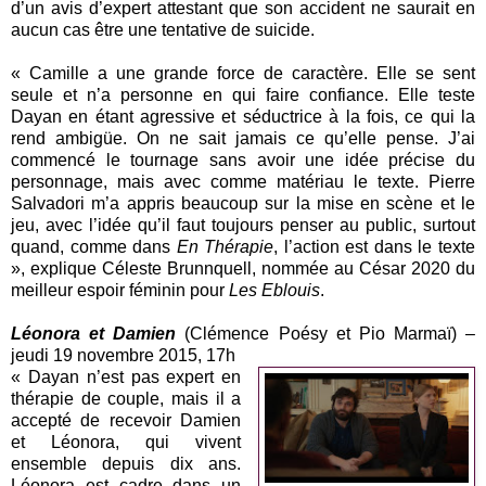
d’un avis d’expert attestant que son accident ne saurait en
aucun cas être une tentative de suicide.
« Camille a une grande force de caractère. Elle se sent
seule et n’a personne en qui faire confiance. Elle teste
Dayan en étant agressive et séductrice à la fois, ce qui la
rend ambigüe. On ne sait jamais ce qu’elle pense. J’ai
commencé le tournage sans avoir une idée précise du
personnage, mais avec comme matériau le texte. Pierre
Salvadori m’a appris beaucoup sur la mise en scène et le
jeu, avec l’idée qu’il faut toujours penser au public, surtout
quand, comme dans
En Thérapie
, l’action est dans le texte
», explique Céleste Brunnquell, nommée au César 2020 du
meilleur espoir féminin pour
Les Eblouis
.
Léonora et Damien
(Clémence Poésy et Pio Marmaï) –
jeudi 19 novembre 2015, 17h
« Dayan n’est pas expert en
thérapie de couple, mais il a
accepté de recevoir Damien
et Léonora, qui vivent
ensemble depuis dix ans.
Léonora est cadre dans un