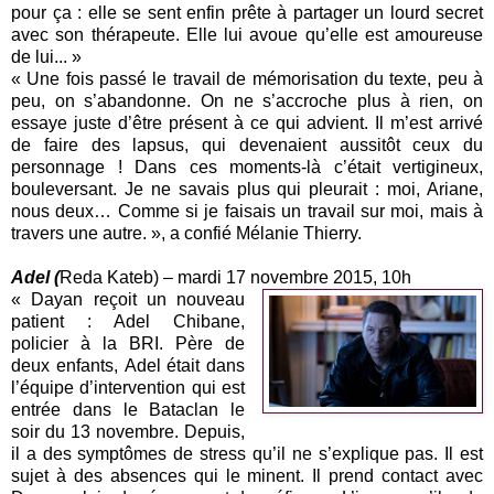
pour ça : elle se sent enfin prête à partager un lourd secret
avec son thérapeute. Elle lui avoue qu’elle est amoureuse
de lui... »
« Une fois passé le travail de mémorisation du texte, peu à
peu, on s’abandonne. On ne s’accroche plus à rien, on
essaye juste d’être présent à ce qui advient. Il m’est arrivé
de faire des lapsus, qui devenaient aussitôt ceux du
personnage ! Dans ces moments-là c’était vertigineux,
bouleversant. Je ne savais plus qui pleurait : moi, Ariane,
nous deux… Comme si je faisais un travail sur moi, mais à
travers une autre. », a confié Mélanie Thierry.
Adel (
Reda Kateb) – mardi 17 novembre 2015, 10h
« Dayan reçoit un nouveau
patient : Adel Chibane,
policier à la BRI. Père de
deux enfants, Adel était dans
l’équipe d’intervention qui est
entrée dans le Bataclan le
soir du 13 novembre. Depuis,
il a des symptômes de stress qu’il ne s’explique pas. Il est
sujet à des absences qui le minent. Il prend contact avec