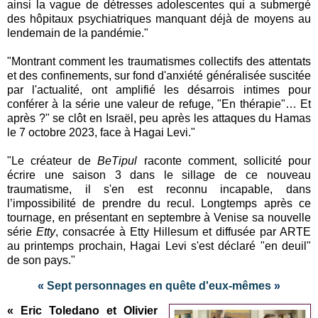
ainsi la vague de détresses adolescentes qui a submergé
des hôpitaux psychiatriques manquant déjà de moyens au
lendemain de la pandémie."
"Montrant comment les traumatismes collectifs des attentats
et des confinements, sur fond d'anxiété généralisée suscitée
par l'actualité, ont amplifié les désarrois intimes pour
conférer à la série une valeur de refuge, "En thérapie"… Et
après ?" se clôt en Israël, peu après les attaques du Hamas
le 7 octobre 2023, face à Hagai Levi."
"Le créateur de
BeTipul
raconte comment, sollicité pour
écrire une saison 3 dans le sillage de ce nouveau
traumatisme, il s'en est reconnu incapable, dans
l’impossibilité de prendre du recul. Longtemps après ce
tournage, en présentant en septembre à Venise sa nouvelle
série
Etty
, consacrée à Etty Hillesum et diffusée par ARTE
au printemps prochain, Hagai Levi s'est déclaré "en deuil"
de son pays."
«
Sept personnages en quête d'eux-mêmes
»
«
Eric Toledano et Olivier