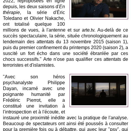
2022, reproposées en ligne
depuis, les deux saisons d'
En
thérapie
, la série d'Éric
Toledano et Olivier Nakache,
ont totalisé quelque 100
millions de vues, à l'antenne et sur arte.tv. Au-delà de ce
succès spectaculaire, la série, située chronologiquement au
lendemain des attentats du 13 novembre 2015 (saison 1),
puis du premier confinement du printemps 2020 (saison 2), a
suscité un fort écho dans une société ébranlée par ces
chocs successifs." Arte n'ose pas qualifier ces attentats de
terroristes et d'islamistes.
"Avec son héros
psychanalyste Philippe
Dayan, incarné avec une
poignante humanité par
Frédéric Pierrot, elle a
constitué une invitation à
l'introspection et à l'écoute, et
instauré une proximité inédite avec la pratique de l'analyse.
Beaucoup de spectateurs ont ainsi été poussés à consulter
pour la première fois ou à débattre, qui avec leur "psy", qui