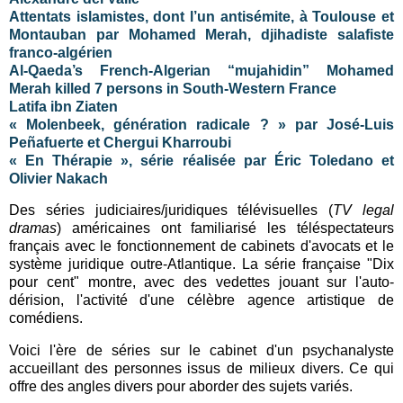
Attentats islamistes, dont l’un antisémite, à Toulouse et
Montauban par Mohamed Merah, djihadiste salafiste
franco-algérien
Al-Qaeda’s French-Algerian “mujahidin” Mohamed
Merah killed 7 persons in South-Western France
Latifa ibn Ziaten
« Molenbeek, génération radicale ? » par José-Luis
Peñafuerte et Chergui Kharroubi
« En Thérapie », série réalisée par Éric Toledano et
Olivier Nakach
Des séries judiciaires/juridiques télévisuelles (
TV legal
dramas
) américaines ont familiarisé les téléspectateurs
français avec le fonctionnement de cabinets d'avocats et le
système juridique outre-Atlantique. La série française "Dix
pour cent" montre, avec des vedettes jouant sur l'auto-
dérision, l'activité d'une célèbre agence artistique de
comédiens.
Voici l'ère de séries sur le cabinet d'un psychanalyste
accueillant des personnes issus de milieux divers. Ce qui
offre des angles divers pour aborder des sujets variés.