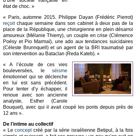
d’une société française en
état de choc. »
« Paris, automne 2015. Philippe Dayan (Frédéric Pierrot)
reçoit
chaque semaine dans son cabinet à deux pas de la
place de la République, une chirurgienne en plein désarroi
amoureux (Mélanie Thierry), un couple en crise (Clémence
Poésy et Pio Marmaï), une ado aux tendances suicidaires
(Céleste Brunnquell) et un agent de la BRI traumatisé par
son intervention au Bataclan (Reda Kateb). »
« A l’écoute de ces vies
bouleversées, le
séisme
émotionnel qui se déclenche
en lui est sans précédent.
Pour tenter d’y échapper, il
renoue avec son ancienne
analyste, Esther (Carole
Bouquet), avec qui il avait coupé les ponts depuis près de
12 ans ».
De l’intime au collectif
« Le
concept
créé par la série israélienne Betipul, à la fois