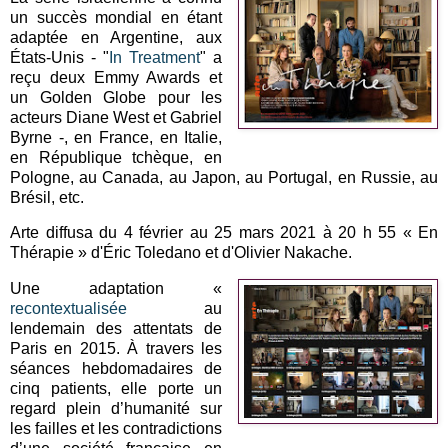
un succès mondial en étant
adaptée en Argentine, aux
États-Unis - "
In Treatment
" a
reçu deux Emmy Awards et
un Golden Globe pour les
acteurs Diane West et Gabriel
Byrne -, en France, en Italie,
en République tchèque, en
Pologne, au Canada, au Japon, au Portugal, en Russie, au
Brésil, etc.
Arte diffusa du 4 février au 25 mars 2021 à 20 h 55 « En
Thérapie » d'Éric Toledano et d'Olivier Nakache.
Une adaptation «
recontextualisée
au
lendemain des attentats de
Paris en 2015. À travers les
séances hebdomadaires de
cinq patients, elle porte un
regard plein d’humanité sur
les failles et les contradictions