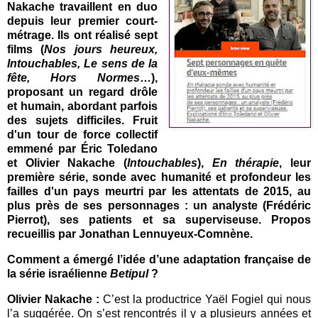
Nakache travaillent en duo
depuis leur premier court-
métrage. Ils ont réalisé sept
films (
Nos jours heureux,
Intouchables, Le sens de la
fête, Hors Normes
…),
proposant un regard drôle
et humain, abordant parfois
des sujets difficiles.
Fruit
d'un tour de force collectif
emmené par Éric Toledano
et Olivier Nakache (
Intouchables
),
En thérapie
, leur
première série, sonde avec humanité et profondeur les
failles d'un pays meurtri par les attentats de 2015, au
plus près de ses personnages : un analyste (Frédéric
Pierrot), ses patients et sa superviseuse. Propos
recueillis par Jonathan Lennuyeux-Comnène.
Comment a émergé l’idée d’une adaptation française de
la série israélienne
Betipul
?
Olivier Nakache :
C’est la productrice Yaël Fogiel qui nous
l’a suggérée. On s’est rencontrés il y a plusieurs années et