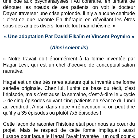
une ode aux psychanalystes ! Au contraire, en tentant de
dénouer les nœuds de ses patients, on voit le docteur
Dayan traverser une crise profonde. Il n’y a aucune certitude
: c’est ce que raconte En thérapie en dévoilant les êtres
sous des angles divers, loin de tout manichéisme. »
« Une adaptation Par David Elkaïm et Vincent Poymiro »
(
Ainsi soient-ils
)
« Notre travail doit énormément à la forme inventée par
Hagai Levi, qui est un chef d’oeuvre de conceptualisation
narrative.
Hagai est un des très rares auteurs qui a inventé une forme
sérielle originale. Chez lui, l’unité de base du récit, c’est
l’épisode, mais c’est aussi la semaine, c’est-à-dire le « cycle
» de cinq épisodes suivant cinq patients en séance du lundi
au vendredi. Ainsi, dans notre « réinvention », on peut dire
qu’il y a 35 épisodes ou plutôt 7x5 épisodes !
Cette façon de raconter l’histoire était pour nous au cœur du
projet. Mais le respect de cette forme impliquait aussi
l’usage pour laquelle Hagai l’avait inventée : un outil pour «