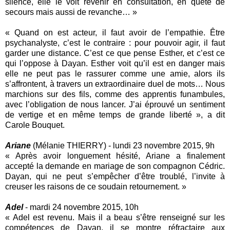
silence, elle le voit revenir en consultation, en quête de
secours mais aussi de revanche… »
« Quand on est acteur, il faut avoir de l’empathie. Être
psychanalyste, c’est le contraire : pour pouvoir agir, il faut
garder une distance. C’est ce que pense Esther, et c’est ce
qui l’oppose à Dayan. Esther voit qu’il est en danger mais
elle ne peut pas le rassurer comme une amie, alors ils
s’affrontent, à travers un extraordinaire duel de mots… Nous
marchions sur des fils, comme des apprentis funambules,
avec l’obligation de nous lancer. J’ai éprouvé un sentiment
de vertige et en même temps de grande liberté », a dit
Carole Bouquet.
Ariane
(Mélanie THIERRY) - lundi 23 novembre 2015, 9h
« Après avoir longuement hésité, Ariane a finalement
accepté la demande en mariage de son compagnon Cédric.
Dayan, qui ne peut s’empêcher d’être troublé, l’invite à
creuser les raisons de ce soudain retournement. »
Adel
- mardi 24 novembre 2015, 10h
« Adel est revenu. Mais il a beau s’être renseigné sur les
compétences de Dayan, il se montre réfractaire aux