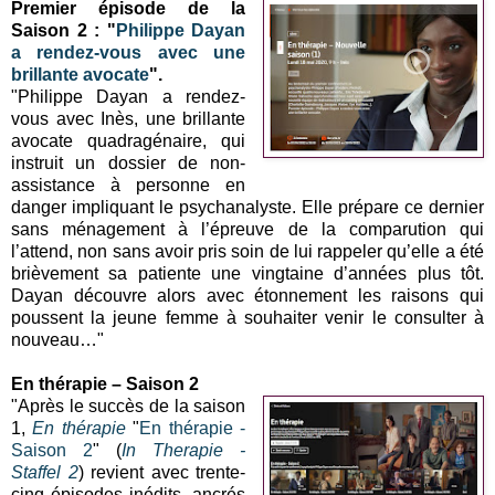
Premier épisode de la
Saison 2 : "
Philippe Dayan
a rendez-vous avec une
brillante avocate
".
"Philippe Dayan a rendez-
vous avec Inès, une brillante
avocate quadragénaire, qui
instruit un dossier de non-
assistance à personne en
danger impliquant le psychanalyste. Elle prépare ce dernier
sans ménagement à l’épreuve de la comparution qui
l’attend, non sans avoir pris soin de lui rappeler qu’elle a été
brièvement sa patiente une vingtaine d’années plus tôt.
Dayan découvre alors avec étonnement les raisons qui
poussent la jeune femme à souhaiter venir le consulter à
nouveau…"
En thérapie – Saison 2
"Après le succès de la saison
1,
En thérapie
"
En thérapie -
Saison 2
" (
In Therapie -
Staffel 2
) revient avec trente-
cinq épisodes inédits, ancrés