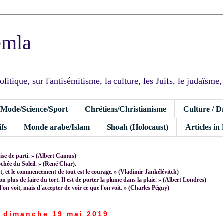
emla
tique, sur l'antisémitisme, la culture, les Juifs, le judaïsme, I
/Mode/Science/Sport
Chrétiens/Christianisme
Culture / D
fs
Monde arabe/Islam
Shoah (Holocaust)
Articles in
rise de parti. » (Albert Camus)
rochée du Soleil. » (René Char).
 et le commencement de tout est le courage. » (Vladimir Jankélévitch)
non plus de faire du tort. Il est de porter la plume dans la plaie. » (Albert Londres)
 l'on voit, mais d'accepter de voir ce que l'on voit. » (Charles Péguy)
dimanche 19 mai 2019