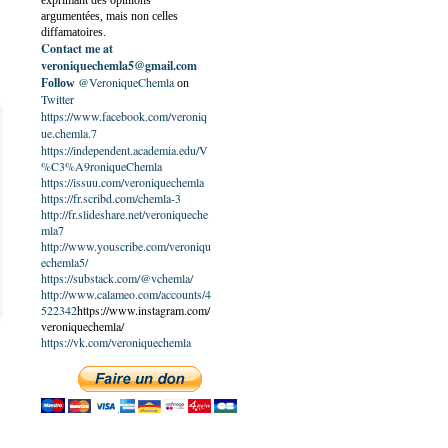
exprimant des opinions
argumentées, mais non celles
diffamatoires.
Contact me at
veroniquechemla5@gmail.com
@VeroniqueChemla
Follow
on
Twitter
https://www.facebook.com/veroniq
ue.chemla.7
https://independent.academia.edu/V
%C3%A9roniqueChemla
https://issuu.com/veroniquechemla
https://fr.scribd.com/chemla-3
http://fr.slideshare.net/veroniqueche
mla7
http://www.youscribe.com/veroniqu
echemla5/
https://substack.com/@vchemla/
http://www.calameo.com/accounts/4
522342
https://www.instagram.com/
veroniquechemla/
https://vk.com/veroniquechemla