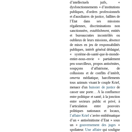
d’intellectuels juifs, «
dysfonctionnements » d’institutions
publiques, d'ordres professionnels
et d'auxiliaires de justice, faillites de
l’Etat dans ses missions
régaliennes, discriminations non
sanctionnées,
establishment
, entités
et bureaucraties incontrôlés ou
oublieux de leurs missions, absence
de mises en jeu de responsabilités
publiques, intérêt général dédaigné,
« système-de-santé-que-le-monde-
entier-nous-envie » partialement
peu sourcilleux, propos antisémites,
soupçons d’affairisme, de
collusions et de conflits d’intérêt,
omerta
médiatique, harcèlements
tous azimuts visant le couple Krief,
menace d'un
huissier de justice
de
casser une porte…
A la confluence
entre politique et santé, à la jonction
entre secteurs public et privé, à
l’articulation entre pouvoirs
politiques nationaux et locaux,
l’affaire Krief
s’avère emblématique
d’un « antisémitisme d’Etat » sous
un «
gouvernement des juges
»
spoliateur.
Une affaire
qui souligne