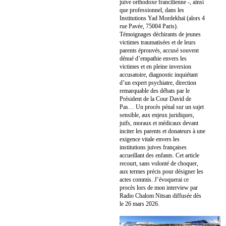
juive orthodoxe francilienne -, ainsi
que professionnel, dans les
Institutions Yad Mordekhaï (alors 4
rue Pavée, 75004 Paris).
Témoignages déchirants de jeunes
victimes traumatisées et de leurs
parents éprouvés, accusé souvent
dénué d’empathie envers les
victimes et en pleine inversion
accusatoire, diagnostic inquiétant
d’un expert psychiatre, direction
remarquable des débats par le
Président de la Cour David de
Pas… Un procès pénal sur un sujet
sensible, aux enjeux juridiques,
juifs, moraux et médicaux devant
inciter les parents et donateurs à une
exigence vitale envers les
institutions juives françaises
accueillant des enfants. Cet article
recourt, sans volonté de choquer,
aux termes précis pour désigner les
actes commis. J’évoquerai ce
procès lors de mon interview par
Radio Chalom Nitsan diffusée dès
le 26 mars 2026.