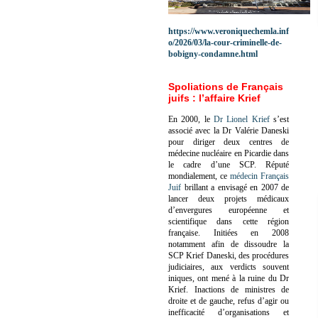
https://www.veroniquechemla.inf
o/2026/03/la-cour-criminelle-de-
bobigny-condamne.html
Spoliations de Français
juifs : l’affaire Krief
En 2000, le
Dr Lionel Krief
s’est
associé avec la Dr Valérie Daneski
pour diriger deux centres de
médecine nucléaire en Picardie dans
le cadre d’une SCP.
Réputé
mondialement, ce
médecin Français
Juif
brillant a envisagé en 2007 de
lancer deux projets médicaux
d’envergures européenne et
scientifique dans cette région
française.
Initiées en 2008
notamment afin de dissoudre la
SCP Krief Daneski, des procédures
judiciaires, aux verdicts souvent
iniques, ont mené à la ruine du Dr
Krief.
Inactions de ministres de
droite et de gauche, refus d’agir ou
inefficacité d’organisations et