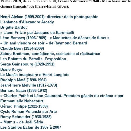
19 mai 2019, de 22 h 35 à 23 h 30, France 5 diffusera "1940 - Main basse sur le
cinéma français", de Pierre-Henri Gibert.
Henri Alekan (1909-2001), directeur de la photographie
L'enfance d'Alexandre Arcady
Brigitte Bardot
« L’ami Fritz » par Jacques de Baroncelli
Léon Barsacq (1906-1969) : « Maquettes de décors de films »
« Un ami viendra ce soir » de Raymond Bernard
Claude Berri (1934-2009)
Zabou Breitman, comédienne, scénariste et réalisatrice
Les Enfants du Paradis, l’exposition
Serge Gainsbourg (1928-1991)
Diane Kurys
Le Musée imaginaire d’Henri Langlois
Rudolph Maté (1898-1964)
Jean-Pierre Melville (1917-1973)
Bernard Natan (1886-1942)
« Charles Pathé et Léon Gaumont. Premiers géants du cinéma » par
Emmanuelle Nobecourt
Gérard Philipe (1922-1959)
Cycle Roman Polanski sur Arte
Romy Schneider (1938-1982)
« Mumu » de Joël Séria
Les Studios Éclair de 1907 à 2007