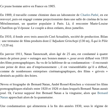
Ce jeune homme arrive en France en 1905.
En 1909, il travaille comme chimiste dans un laboratoire de
Charles Pathé
, en est
renvoyé, puis est engagé comme projectionniste dans une salle de cinéma de la rue
Ménilmontant, un quartier populaire à Paris. Là, il rencontre Marie-Louise
Chatillon qu’il épouse. Le couple a deux enfants, deux jumelles.
En 1910, il fonde avec trois associés Ciné Actualités, société de production. Bilan
: une trentaine de films produits dont
L’Adjudant Grinchepi
(130 m),
À qui le Pôle
? (
120 m).
En janvier 1911, Natan Tannenzaft, alors âgé de 25 ans, est condamné à quatre
mois de prison pour « outrages aux bonnes mœurs », pour avoir diffusé vers 1910
des films pornographiques. Au vu de la faiblesse de sa condamnation – il encourait
une peine de deux ans d’emprisonnement -, il est vraisemblable qu’il a diffusé,
comme de nombreuses entreprises cinématographiques, des films « grivois »
destinés au public des foires.
Neveu et biographe de Bernard Natan, André Rossel-Kirschen a visionné les films
pornographiques réalisés entre 1920 et 1926 et dans lesquels Bernard Natan aurait
joué. Or, l’acteur supposé être Bernard Natan a la vingtaine, alors que
Bernard
Natan
approchait alors de la quarantaine.
Une condamnation qui alimentera à la fin des années 1930, sous le régime de