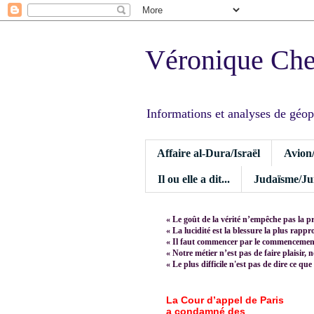
Véronique Ch
Informations et analyses de géopoli
Affaire al-Dura/Israël
Avion
Il ou elle a dit...
Judaïsme/Jui
« Le goût de la vérité n’empêche pas la p
« La lucidité est la blessure la plus rapp
« Il faut commencer par le commencement,
« Notre métier n’est pas de faire plaisir, 
« Le plus difficile n'est pas de dire ce que
La Cour d’appel de Paris
a condamné des