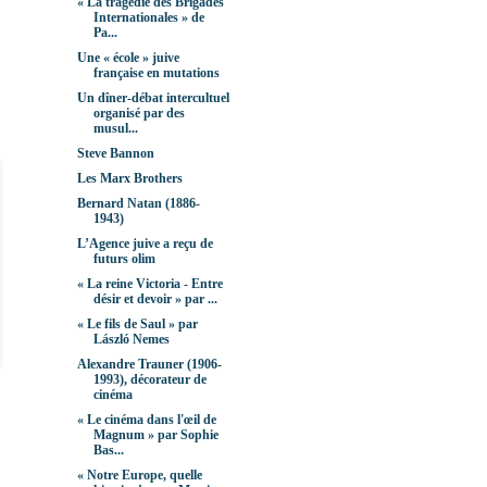
« La tragédie des Brigades
Internationales » de
Pa...
Une « école » juive
française en mutations
Un dîner-débat intercultuel
organisé par des
musul...
Steve Bannon
Les Marx Brothers
Bernard Natan (1886-
1943)
L’Agence juive a reçu de
futurs olim
« La reine Victoria - Entre
désir et devoir » par ...
« Le fils de Saul » par
László Nemes
Alexandre Trauner (1906-
1993), décorateur de
cinéma
« Le cinéma dans l'œil de
Magnum » par Sophie
Bas...
« Notre Europe, quelle