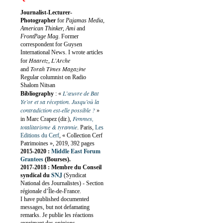
Journalist-Lecturer-
Photographer
for
Pajamas Media,
American Thinker, Ami
and
FrontPage Mag
. Former
correspondent for Guysen
International News. I wrote articles
Haaretz
L'Arche
for
,
Torah Times Magazine
and
Regular columnist on Radio
Shalom Nitsan
L’œuvre de Bat
Bibliography
:
«
Ye’or et sa réception. Jusqu’où la
contradiction est-elle possible ?
»
Femmes,
in Marc Crapez (dir.),
totalitarisme & tyrannie
. Paris,
Les
Editions du Cerf
, « Collection Cerf
Patrimoines », 2019, 392 pages
Middle East Forum
2015-2020 :
Grantees
(Bourses).
2017-2018 : Membre du Conseil
SNJ
syndical du
(Syndicat
National des Journalistes) - Section
régionale d’Île-de-France.
I have published documented
messages, but not defamating
remarks. Je publie les réactions