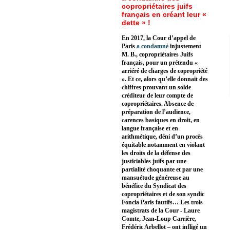
copropriétaires juifs
français en créant leur «
dette » !
En 2017, la Cour d’appel de
Paris
a condamné
injustement
M. B., copropriétaires Juifs
français, pour un prétendu «
arriéré de charges de copropriété
». Et ce, alors qu’elle donnait des
chiffres prouvant un solde
créditeur de leur compte de
copropriétaires. Absence de
préparation de l’audience,
carences basiques en droit, en
langue française et en
arithmétique, déni d’un procès
équitable notamment en violant
les droits de la défense des
justiciables juifs par une
partialité choquante et par une
mansuétude généreuse au
bénéfice du Syndicat des
copropriétaires et de son syndic
Foncia Paris fautifs… Les trois
magistrats de la Cour - Laure
Comte, Jean-Loup Carrière,
Frédéric Arbellot – ont infligé un