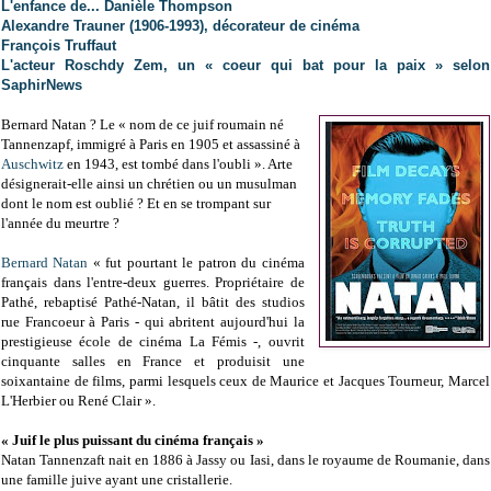
L'enfance de... Danièle Thompson
Alexandre Trauner (1906-1993), décorateur de cinéma
François Truffaut
L'acteur Roschdy Zem, un « coeur qui bat pour la paix » selon
SaphirNews
Bernard Natan ? Le « nom de ce juif roumain né
Tannenzapf, immigré à Paris en 1905 et assassiné à
Auschwitz
en 1943, est tombé dans l'oubli ». Arte
désignerait-elle ainsi un chrétien ou un musulman
dont le nom est oublié ? Et en se trompant sur
l'année du meurtre ?
Bernard Natan
« fut pourtant le patron du cinéma
français dans l'entre-deux guerres. Propriétaire de
Pathé, rebaptisé Pathé-Natan, il bâtit des studios
rue Francoeur à Paris - qui abritent aujourd'hui la
prestigieuse école de cinéma La Fémis -, ouvrit
cinquante salles en France et produisit une
soixantaine de films, parmi lesquels ceux de Maurice et Jacques Tourneur, Marcel
L'Herbier ou René Clair ».
« Juif le plus puissant du cinéma français »
Natan Tannenzaft nait en 1886 à Jassy ou Iasi, dans le royaume de Roumanie, dans
une famille juive ayant une cristallerie.