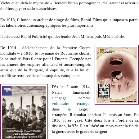
Vichy et au-delà le mythe de « Bernard Natan pornographe, réalisateur et acteur »
de films gays et sado-masochistes.
En 1913, il fonde un atelier de tirage de films, Rapid Films qui s’imposera parmi
les laboratoires cinématographiques les plus importants.
Il crée aussi Rapid Publicité qui deviendra Jean Mineur, puis Médiamétrie.
De 1914 - déclenchement de la Première Guerre
mondiale – à 1916, le royaume de Roumanie choisit
la neutralité. Puis il opte pour l’Entente. Occupée par
les armées des empires allemand et austro-hongrois
ainsi que de la Bulgarie, il capitule, et à la fin du
conflit se retrouve dans le camp des vainqueurs.
Dès le 2 août 1914,
Natan Tannenzaft
s’engage
comme
volontaire étranger
dans la Légion
étrangère. Il combat pendant 21 mois au front. En
1916, il est gazé. Cité deux fois à l’ordre de sa
division, la 97e. Il est libéré un mois avant la fin de
la guerre avec le grade de sergent.