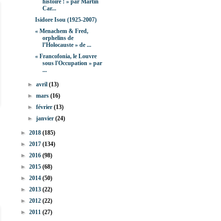
histoire ! » par Martin
Car...
Isidore Isou (1925-2007)
« Menachem & Fred,
orphelins de
l’Holocauste » de ...
« Francofonia, le Louvre
sous l'Occupation » par
...
►
avril
(13)
►
mars
(16)
►
février
(13)
►
janvier
(24)
►
2018
(185)
►
2017
(134)
►
2016
(98)
►
2015
(68)
►
2014
(50)
►
2013
(22)
►
2012
(22)
►
2011
(27)