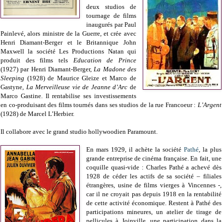
deux studios de
tournage de films
inaugurés par Paul
Painlevé, alors ministre de la Guerre, et crée avec
Henri Diamant-Berger et le Britannique John
Maxwell la société Les Productions Natan qui
produit des films tels
Education de Prince
(1927) par Henri Diamant-Berger,
La Madone des
Sleeping
(1928) de Maurice Gleize et Marco de
Gastyne
, La Merveilleuse vie de Jeanne d’Arc
de
Marco Gastine. Il rentabilise ses investissements
en co-produisant des films tournés dans ses studios de la rue Francoeur :
L’Argent
(1928) de Marcel L’Herbier.
Il collabore avec le grand studio hollywoodien Paramount.
En mars 1929, il achète la société
Pathé
, la plus
grande entreprise de cinéma française. En fait, une
coquille quasi-vide : Charles Pathé a achevé dès
1928 de céder les actifs de sa société – filiales
étrangères, usine de films vierges à Vincennes -,
car il ne croyait pas depuis 1918 en la rentabilité
de cette activité économique. Restent à Pathé des
participations mineures, un atelier de tirage de
pellicules à Joinville, une participation dans la