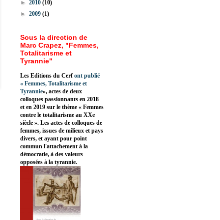
►
2010
(10)
►
2009
(1)
Sous la direction de
Marc Crapez, "Femmes,
Totalitarisme et
Tyrannie"
Les Editions du Cerf
ont publié
«
Femmes, Totalitarisme et
Tyrannie
», actes de deux
colloques passionnants en 2018
et en 2019 sur le thème « Femmes
contre le totalitarisme au XXe
siècle ». Les actes de colloques de
femmes, issues de milieux et pays
divers, et ayant pour point
commun l'attachement à la
démocratie, à des valeurs
opposées à la tyrannie.