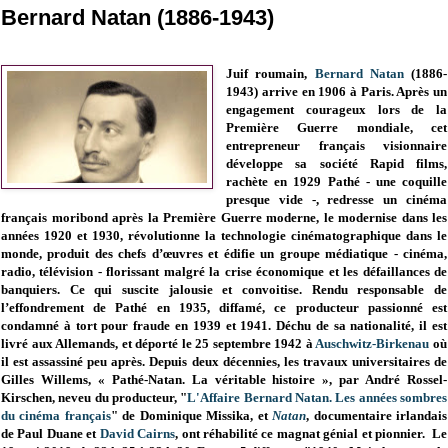
Bernard Natan (1886-1943)
Juif roumain,
Bernard Natan
(1886-
1943) arrive en 1906 à Paris. Après un
engagement courageux lors de la
Première Guerre mondiale, cet
entrepreneur français visionnaire
développe sa société Rapid films,
rachète en 1929
Pathé - une coquille
presque vide -
, redresse un cinéma
français moribond après la Première Guerre moderne, le modernise dans les
années 1920 et 1930, révolutionne la technologie cinématographique dans le
monde, produit des chefs d’œuvres et édifie un groupe médiatique - cinéma,
radio, télévision - florissant malgré la crise économique et les défaillances de
banquiers. Ce qui suscite jalousie et convoitise. Rendu responsable de
l’effondrement de Pathé en 1935, diffamé, ce producteur passionné est
condamné à tort pour fraude en 1939 et 1941. Déchu de sa nationalité, il est
livré aux Allemands, et déporté le 25 septembre 1942 à
Auschwitz-Birkenau
où
il est assassiné peu après. Depuis deux décennies, les travaux universitaires de
Gilles Willems, « Pathé-Natan. La véritable histoire », par André Rossel-
Kirschen, neveu du producteur,
"
L'Affaire Bernard Natan. Les années sombres
du cinéma français
" de
Dominique Missika,
et
Natan
, documentaire irlandais
de Paul Duane et
David Cairns
, ont réhabilité ce magnat génial et pionnier
. Le