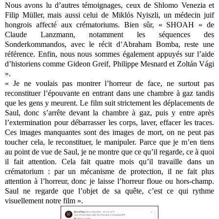
Nous avons lu d’autres témoignages, ceux de Shlomo Venezia et
Filip Müller, mais aussi celui de Miklós Nyiszli, un médecin juif
hongrois affecté aux crématoriums. Bien sûr, « SHOAH » de
Claude Lanzmann, notamment les séquences des
Sonderkommandos, avec le récit d’Abraham Bomba, reste une
référence. Enfin, nous nous sommes également appuyés sur l’aide
d’historiens comme Gideon Greif, Philippe Mesnard et Zoltán Vági
».
« Je ne voulais pas montrer l’horreur de face, ne surtout pas
reconstituer l’épouvante en entrant dans une chambre à gaz tandis
que les gens y meurent. Le film suit strictement les déplacements de
Saul, donc s’arrête devant la chambre à gaz, puis y entre après
l’extermination pour débarrasser les corps, laver, effacer les traces.
Ces images manquantes sont des images de mort, on ne peut pas
toucher cela, le reconstituer, le manipuler. Parce que je m’en tiens
au point de vue de Saul, je ne montre que ce qu’il regarde, ce à quoi
il fait attention. Cela fait quatre mois qu’il travaille dans un
crématorium : par un mécanisme de protection, il ne fait plus
attention à l’horreur, donc je laisse l’horreur floue ou hors-champ.
Saul ne regarde que l’objet de sa quête, c’est ce qui rythme
visuellement notre film ».