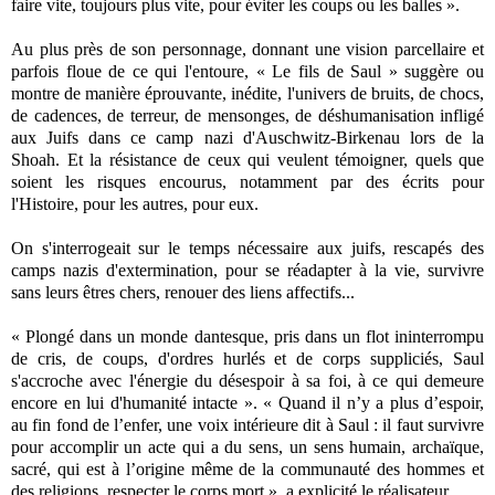
faire vite, toujours plus vite, pour éviter les coups ou les balles ».
Au plus près de son personnage, donnant une vision parcellaire et
parfois floue de ce qui l'entoure, « Le fils de Saul » suggère ou
montre de manière éprouvante, inédite, l'univers de bruits, de chocs,
de cadences, de terreur, de mensonges, de déshumanisation infligé
aux Juifs dans ce camp nazi d'Auschwitz-Birkenau lors de la
Shoah. Et la résistance de ceux qui veulent témoigner, quels que
soient les risques encourus, notamment par des écrits pour
l'Histoire, pour les autres, pour eux.
On s'interrogeait sur le temps nécessaire aux juifs, rescapés des
camps nazis d'extermination, pour se réadapter à la vie, survivre
sans leurs êtres chers, renouer des liens affectifs...
« Plongé dans un monde dantesque, pris dans un flot ininterrompu
de cris, de coups, d'ordres hurlés et de corps suppliciés, Saul
s'accroche avec l'énergie du désespoir à sa foi, à ce qui demeure
encore en lui d'humanité intacte ». « Quand il n’y a plus d’espoir,
au fin fond de l’enfer, une voix intérieure dit à Saul : il faut survivre
pour accomplir un acte qui a du sens, un sens humain, archaïque,
sacré, qui est à l’origine même de la communauté des hommes et
des religions, respecter le corps mort », a explicité le réalisateur.