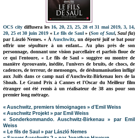
OCS city
diffusera les
16, 20, 23, 25, 28 et 31 mai 2019, 3, 14,
20, 25 et 30 juin 2019
«
Le fils de Saul
» (
Son of Saul
,
Saul fia
)
par László Nemes. « À
Auschwitz
, un déporté juif se bat pour
offrir une sépulture à un enfant... Au plus près de son
personnage, donnant une vision parcellaire et parfois floue de
ce qui l'entoure, « Le fils de Saul » suggère ou montre de
manière éprouvante, inédite, l'univers de bruits, de chocs, de
cadences, de terreur, de mensonges, de déshumanisation infligé
aux Juifs dans ce camp nazi d'Auschwitz-Birkenau lors de la
Shoah
. Le Grand Prix à Cannes et l'Oscar du Meilleur film
étranger ont été remis à un réalisateur de 38 ans pour son
premier long métrage.
« Auschwitz, premiers témoignages » d’Emil Weiss
« Auschwitz Projekt » par Emil Weiss
« Sonderkommando. Auschwitz-Birkenau » par Emil
Weiss
« Le fils de Saul » par László Nemes
« Sauver Auschwitz ? » par Jonathan Hayoun