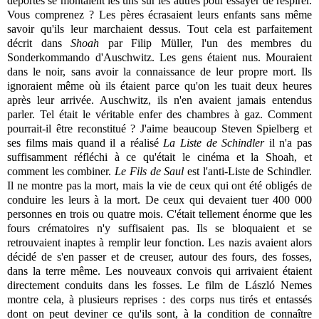
déportés se montaient les uns sur les autres pour essayer de respirer.
Vous comprenez ? Les pères écrasaient leurs enfants sans même
savoir qu'ils leur marchaient dessus. Tout cela est parfaitement
décrit dans
Shoah
par Filip Müller, l'un des membres du
Sonderkommando d'Auschwitz. Les gens étaient nus. Mouraient
dans le noir, sans avoir la connaissance de leur propre mort. Ils
ignoraient même où ils étaient parce qu'on les tuait deux heures
après leur arrivée. Auschwitz, ils n'en avaient jamais entendus
parler. Tel était le véritable enfer des chambres à gaz. Comment
pourrait-il être reconstitué ? J'aime beaucoup Steven Spielberg et
ses films mais quand il a réalisé
La Liste de Schindler
il n'a pas
suffisamment réfléchi à ce qu'était le cinéma et la Shoah, et
comment les combiner.
Le Fils de Saul
est l'anti-Liste de Schindler.
Il ne montre pas la mort, mais la vie de ceux qui ont été obligés de
conduire les leurs à la mort. De ceux qui devaient tuer 400 000
personnes en trois ou quatre mois. C'était tellement énorme que les
fours crématoires n'y suffisaient pas. Ils se bloquaient et se
retrouvaient inaptes à remplir leur fonction. Les nazis avaient alors
décidé de s'en passer et de creuser, autour des fours, des fosses,
dans la terre même. Les nouveaux convois qui arrivaient étaient
directement conduits dans les fosses. Le film de László Nemes
montre cela, à plusieurs reprises : des corps nus tirés et entassés
dont on peut deviner ce qu'ils sont, à la condition de connaître