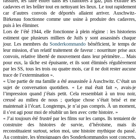
rassurer, les faire entrer dans les chambres à gaz, puis extraire les
cadavres et les brûler tout en nettoyant les lieux. Le tout rapidement
car d’autres convois de déportés allaient arriver. Auschwitz-
Birkenau fonctionne comme une usine à produire des cadavres,
puis à les éliminer.
Lors de l’été 1944, elle fonctionne à plein régime : les historiens
estiment que plusieurs milliers de Juifs y sont assassinés chaque
jour. Les membres du
Sonderkommando
bénéficient, le temps de
leur mission, d’un relatif traitement de faveur : nourriture prise aux
convois, relative liberté de mouvement dans leur périmètre… Mais
pour eux, la tâche est épuisante, et ils sont éliminés régulièrement
par les SS, tous les trois ou quatre mois, car il ne doit rester aucune
trace de l’extermination ».
« Une partie de ma famille a été assassinée à Auschwitz. C‘était un
sujet de conversation quotidien. « Le mal était fait », avais-je
l’impression quand j’étais petit. Cela ressemblait à un trou noir,
creusé au milieu de nous ; quelque chose s’était brisé et me
maintenait à l’écart. Longtemps, je n’ai pas compris. À un moment,
il s’est agi pour moi de rétablir un lien avec cette histoire. »
« J’ai toujours été frustré par les films sur les camps. Ils tentaient de
construire des histoires de survie, d’héroïsme, mais ils
reconstituaient surtout, selon moi, une histoire mythique du passé.
Au contraire, les témoignages des Sonderkommandos sont concrets,