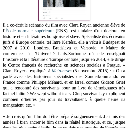
Il a co-écrit le scénario du film avec Clara Royer, ancienne élève de
l’
École normale supérieure
(ENS), est titulaire d'un doctorat en
histoire et en littératures hongroise et slave. Spécialiste des écrivains
juifs d’Europe centrale, tel Imre Kertész, elle a vécu à Budapest de
2007 à 2010, Londres, Bratislava et Varsovie. « Maître de
conférences à l’Université Paris-Sorbonne où elle enseignait
l’histoire et la littérature d’Europe centrale jusqu’en 2014, elle dirige
le Centre français de recherche en sciences sociales à Prague. »
Clara Royer a expliqué à
Metronews
(5 novembre 2015) : « On a
parlé avec des historiens spécialistes des Sonderkommando en
France comme Philippe Ménard, et en Israël comme Gideon Grief
qui a rencontré des survivants pour un livre de témoignages très
factuel intitulé We wept without tears. Cinq survivants y expliquent
combien d’heures par jour ils travaillaient, à quelle heure ils
mangeaient, etc. »
« Je crois qu’un film doit être préparé soigneusement. J’ai mis des
années à bien ancrer le film dans la réalité historique, et ce, jusque
dans les plus petits détails. Je ne voulais pas prendre de libertés par