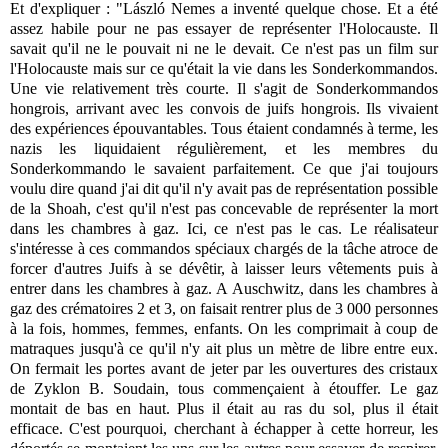
Et d'expliquer : "László Nemes a inventé quelque chose. Et a été
assez habile pour ne pas essayer de représenter l'Holocauste. Il
savait qu'il ne le pouvait ni ne le devait. Ce n'est pas un film sur
l'Holocauste mais sur ce qu'était la vie dans les Sonderkommandos.
Une vie relativement très courte. Il s'agit de Sonderkommandos
hongrois, arrivant avec les convois de juifs hongrois. Ils vivaient
des expériences épouvantables. Tous étaient condamnés à terme, les
nazis les liquidaient régulièrement, et les membres du
Sonderkommando le savaient parfaitement. Ce que j'ai toujours
voulu dire quand j'ai dit qu'il n'y avait pas de représentation possible
de la Shoah, c'est qu'il n'est pas concevable de représenter la mort
dans les chambres à gaz. Ici, ce n'est pas le cas. Le réalisateur
s'intéresse à ces commandos spéciaux chargés de la tâche atroce de
forcer d'autres Juifs à se dévêtir, à laisser leurs vêtements puis à
entrer dans les chambres à gaz. A Auschwitz, dans les chambres à
gaz des crématoires 2 et 3, on faisait rentrer plus de 3 000 personnes
à la fois, hommes, femmes, enfants. On les comprimait à coup de
matraques jusqu'à ce qu'il n'y ait plus un mètre de libre entre eux.
On fermait les portes avant de jeter par les ouvertures des cristaux
de Zyklon B. Soudain, tous commençaient à étouffer. Le gaz
montait de bas en haut. Plus il était au ras du sol, plus il était
efficace. C'est pourquoi, cherchant à échapper à cette horreur, les