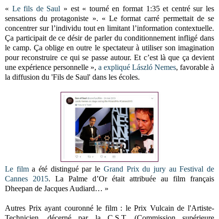
«
Le fils de Saul
» est « tourné en format 1:35 et centré sur les
sensations du protagoniste ». « Le format carré permettait de se
concentrer sur l’individu tout en limitant l’information contextuelle.
Ça participait de ce désir de parler du conditionnement infligé dans
le camp. Ça oblige en outre le spectateur à utiliser son imagination
pour reconstruire ce qui se passe autour. Et c’est là que ça devient
une expérience personnelle »,
a expliqué
László Nemes
, favorable à
la diffusion du 'Fils de Saul' dans les écoles.
Le film
a été distingué par le
Grand Prix du jury au Festival de
Cannes 2015
. La Palme d’Or était attribuée au film français
Dheepan de Jacques Audiard… »
Autres Prix ayant couronné le film : le Prix Vulcain de l'Artiste-
Technicien, décerné par la C.S.T. (Commission supérieure