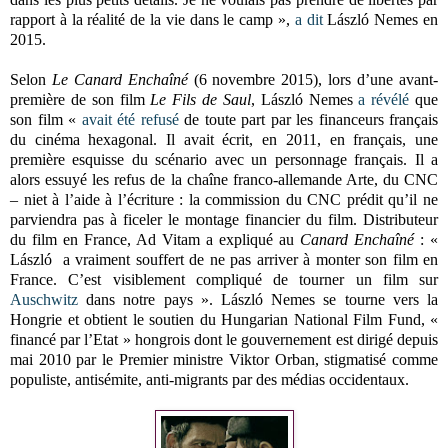
rapport à la réalité de la vie dans le camp »,
a dit
László Nemes en
2015.
Selon
Le Canard Enchaîné
(6 novembre 2015), lors d’une avant-
première de son film
Le Fils de Saul
, László Nemes
a révélé
que
son film «
avait été refusé
de toute part par les financeurs français
du cinéma hexagonal. Il avait écrit, en 2011, en français, une
première esquisse du scénario avec un personnage français. Il a
alors essuyé les refus de la chaîne franco-allemande Arte, du CNC
– niet à l’aide à l’écriture : la commission du CNC prédit qu’il ne
parviendra pas à ficeler le montage financier du film. Distributeur
du film en France, Ad Vitam a expliqué au
Canard Enchaîné
: «
László a vraiment souffert de ne pas arriver à monter son film en
France. C’est visiblement compliqué de tourner un film sur
Auschwitz
dans notre pays ». László Nemes se tourne vers la
Hongrie et obtient le soutien du Hungarian National Film Fund, «
financé par l’Etat » hongrois dont le gouvernement est dirigé depuis
mai 2010 par le Premier ministre Viktor Orban, stigmatisé comme
populiste, antisémite, anti-migrants par des médias occidentaux.