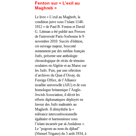
Fenton sur « L’exil au
Maghreb »
Le livre « L’exil au Maghreb, la
condition juive sous l’islam 1148-
1912 » de Paul B. Fenton et David
G. Littman a été publié aux Presses
de l'université Paris-Sorbonne le 9
novembre 2010. Succès d'édition,
cet ouvrage majeur, boycotté
notamment par des médias français
Juifs, présente une anthologie
chronologique de récits de témoins
oculaires en Algérie et au Maroc sur
les Juifs. Puis, par une sélection
d’archives du Quai d’Orsay, du
Foreign Office, de l’Alliance
israélite universelle (AIU) et de son
homologue britannique l’Anglo-
Jewish Association, il décrit les
efforts diplomatiques déployés en
faveur des Juifs maltraités au
Maghreb. Il démythifie la «
tolérance interconfessionnelle
égalitaire et harmonieuse sous
l’islam incarnée par al-Andalous ».
Le "pogrom au nom du djihad"
(Shmuel Trigano) du 5 août 1934, à