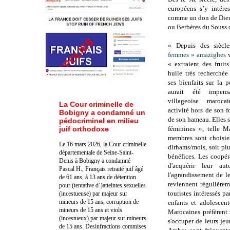
européens s’y intére
comme un don de Dieu, 
ou Berbères du Souss o
« Depuis des siècl
femmes » amazighes
v
« extraient des fruit
huile très recherchée
ses bienfaits sur la p
aurait été impen
villageoise maroca
La Cour criminelle de
activité hors de son f
Bobigny a condamné un
de son hameau. Elles 
pédocriminel en milieu
juif orthodoxe
féminines », telle 
membres sont choisie
Le 16 mars 2026, la Cour criminelle
dirhams/mois, soit plu
départementale de Seine-Saint-
bénéfices. Les coopér
Denis à Bobigny a condamné
d'acquérir leur au
Pascal H., Français retraité juif âgé
l'agrandissement de l
de 61 ans, à 13 ans de détention
reviennent régulièrem
pour (tentative d’)atteintes sexuelles
touristes intéressés pa
(incestueuse) par majeur sur
mineurs de 15 ans, corruption de
enfants et adolescent
mineurs de 15 ans et viols
Marocaines préfèrent t
(incestueux) par majeur sur mineurs
s'occuper de leurs jeu
de 15 ans. Des
infractions commises