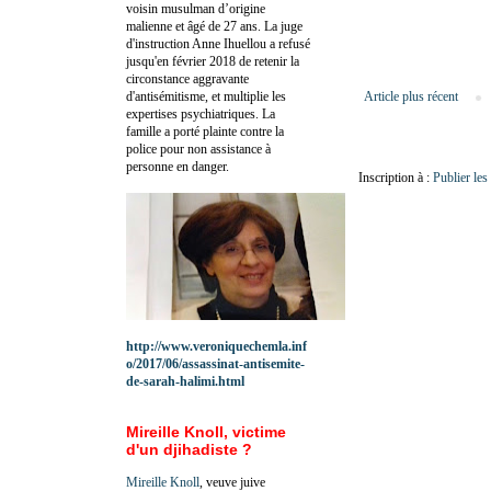
voisin musulman d’origine
malienne et âgé de 27 ans. La juge
d'instruction Anne Ihuellou a refusé
jusqu'en février 2018 de retenir la
circonstance aggravante
d'antisémitisme, et multiplie les
Article plus récent
expertises psychiatriques. La
famille a porté plainte contre la
police pour non assistance à
personne en danger.
Inscription à :
Publier le
http://www.veroniquechemla.inf
o/2017/06/assassinat-antisemite-
de-sarah-halimi.html
Mireille Knoll, victime
d'un djihadiste ?
Mireille Knoll
, veuve juive