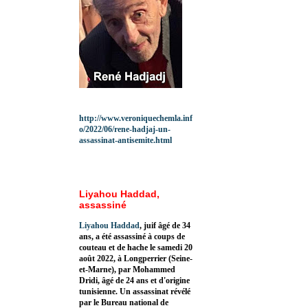
http://www.veroniquechemla.inf
o/2022/06/rene-hadjaj-un-
assassinat-antisemite.html
Liyahou Haddad,
assassiné
Liyahou Haddad
, juif âgé de 34
ans, a été assassiné à coups de
couteau et de hache le samedi 20
août 2022, à Longperrier (Seine-
et-Marne), par Mohammed
Dridi, âgé de 24 ans et d'origine
tunisienne. Un assassinat révélé
par le Bureau national de