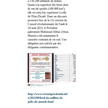
à 150-200 milliards de dollars.
Quant à la superficie des biens dont
ils ont été spoliés (100 000 km²),
elle est cinq fois supérieure à celle
de l'Etat d'Israël. Dans un discours
prononcé lors de la 11e session du
Conseil révolutionnaire du Fatah le
24 août 2023, le Président
palestinien Mahmoud Abbas (Abou
Mazen) a nié notamment le
caractère contraint de cet exil. Une
allégation non relevée par des
dirigeants communautaires.
http://www.veroniquechemla.inf
o/2023/09/lexil-du-million-de-
juifs-du-monde.html