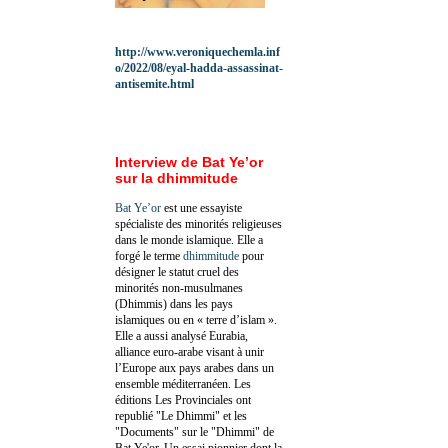
http://www.veroniquechemla.inf
o/2022/08/eyal-hadda-assassinat-
antisemite.html
Interview de Bat Ye’or
sur la dhimmitude
Bat Ye’or
est une essayiste
spécialiste des minorités religieuses
dans le monde islamique. Elle a
forgé le terme
dhimmitude
pour
désigner le statut cruel des
minorités non-musulmanes
(Dhimmis) dans les pays
islamiques ou en « terre d’islam ».
Elle a aussi analysé Eurabia,
alliance euro-arabe visant à unir
l’Europe aux pays arabes dans un
ensemble méditerranéen. Les
éditions Les Provinciales ont
republié "Le Dhimmi" et les
"Documents" sur le "Dhimmi" de
Bat Ye'or. Un essai pionnier dont la