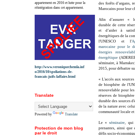
appartement en 2016 et lutte pour la
des forêts d’argans, re
réintégration dans cet appartement.
Marocains pour leur c
Afin d’assurer « l
durable de cette rése
et d’aider à satisf
énergétiques de la co
l'UNESCO et l'
A
marocaine pour le d
énergies renouvelabl
énergétique
(ADERE
séminaire, à Marrake
http://www.veroniquechemla.inf
2015, pour débattre su
o/2016/10/spoliations-de-
francais-juifs-laffaire.html
« L'accès aux sources 
de biosphère de l'UN
renouvelable pour les
Translate
réserves de biosphère
durable des sources d'
de la nature avec celu
communauté locale et 
Powered by
Translate
Le «
séminaire
, qui 
Protection de mon blog
prenantes, ainsi que 
par le droit
défis socio-économique