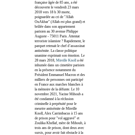
française âgée de 85 ans, a été
découverte le vendredi 23 mars
2018 vers 18 h 30 morte,
poignardée au cri de "Allah
OuAkbar" (Allah est plus grand) et
brûlée dans son appartement
parisien au 30 avenue Philippe
Auguste - 75011 Paris. Attentat
terroriste islamiste ? Rapidement, le
parquet retenait le chef d’assassinat
antisémite. La classe politique
unanime exprimait son émotion. Le
28 mars 2018,
Mireille Knoll
a été
inhumée dans un cimetière parisien
en la présence notamment du
Président Emmanuel Macron et des
milliers de personnes ont participé
en France aux marches blanches à
la mémoire de la défunte. Le 10
novembre 2021, Yacine Mihoub a
été condamné à la réclusion
criminelle à perpétuité pour le
meurtre antisémite de Mireille
Knoll, Alex Carrimbacus à 15 ans
de prison pour "vol aggravé" et
Zoulika Khellaf, mère de Mihoub, à
trois ans de prison, dont deux avec
sursis, pour avoir fait obstacle à la