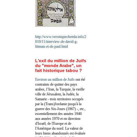
http://www.veroniquechemla.info/2
010/11/interview-de-david-g-
littman-et-de-paul.html
L'exil du million de Juifs
du "monde Arabe", un
fait historique tabou ?
Environ un million de Juifs
ont été
contraints de quitter des pays
arabes, l’Iran, la Turquie, la vieille
ville de Jérusalem, la Judée, la
Samarie - trois territoires occupés
par la (Trans)Jordanie jusqu'à la
guerre des Six-Jours (1967) -, etc.,
essentiellement des années 1940
aux années 1970 et en direction
d'Israël, de l'Europe et de
l'Amérique du nord. La valeur de
leurs biens abandonnés est évaluée