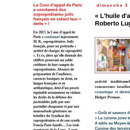
La Cour d’appel de Paris
dimanche 3 
a condamné des
copropriétaires juifs
« L'huile d'
français en créant leur «
Roberto Lu
dette » !
En 2017, la Cour d’appel de
Paris
a condamné
injustement
M. B., copropriétaires Juifs
français, pour un prétendu «
arriéré de charges de copropriété
». Et ce, alors qu’elle donnait des
chiffres prouvant un solde
créditeur de leur compte de
copropriétaires. Absence de
préparation de l’audience,
carences basiques en droit, en
activité tradition
langue française et en
concurrence israélie
arithmétique, déni d’un procès
cosmétique et diétét
équitable notamment en violant
Holger Preusse.
les droits de la défense des
justiciables juifs par une
partialité choquante et par une
mansuétude généreuse au
« Goût et saveurs d
bénéfice du Syndicat des
« La cuisine juive 
copropriétaires et de son syndic
A table au Moyen-â
Foncia Paris fautifs… Les trois
Cuisine des terroir
magistrats de la Cour - Laure