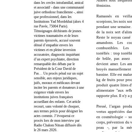
Arabes sont fréquente
dans les cercles intrafamilial, amical
féminins.
et associatif - dans une communauté
juive orthodoxe francilienne -, ainsi
Ramassés en veilla
que professionnel, dans les
scorpions, les noix son
Institutions Yad Mordekhaï (alors 4
rue Pavée, 75004 Paris).
pendant une semaine.
Témoignages déchirants de jeunes
de la noix sert d'alim
victimes traumatisées et de leurs
Reste le noyau cassé 
parents éprouvés, accusé souvent
amandons. Les co
dénué d’empathie envers les
combustibles. Le
victimes et en pleine inversion
torréfiés : trop torréf
accusatoire, diagnostic inquiétant
de brûle, pas assez 
d’un expert psychiatre, direction
devient amer. Les am
remarquable des débats par le
Président de la Cour David de
broyés manuellement 
Pas… Un procès pénal sur un sujet
bassine. Elle est malax
sensible, aux enjeux juridiques,
kg de fruits pour prod
juifs, moraux et médicaux devant
produit quatre litres d
inciter les parents et donateurs à une
alimentaire "aux ref
exigence vitale envers les
rapporte plus. Il n'y 
institutions juives françaises
accueillant des enfants. Cet article
Pressé, l’argan prod
recourt, sans volonté de choquer,
aux termes précis pour désigner les
vertus appréciées da
actes commis. J’évoquerai ce
en cosmétologie – soi
procès lors de mon interview par
corps, prévention du v
Radio Chalom Nitsan diffusée dès
peau -, par la méd
le 26 mars 2026.