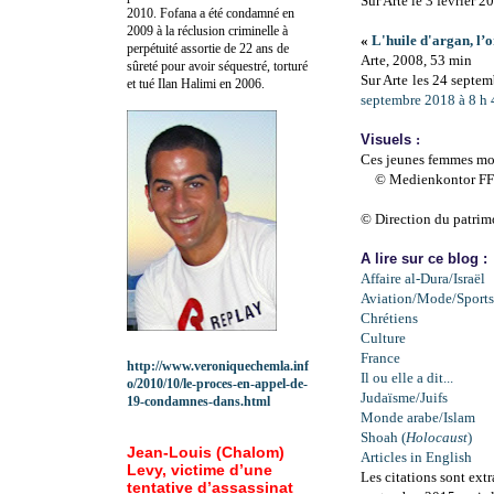
Sur Arte le 3 février 2
2010.
Fofana a été c
ondamné en
2009 à la réclusion criminelle à
«
L'huile d'argan, l
perpétuité assortie de 22 ans de
Arte, 2008, 53 min
sûreté pour avoir séquestré, torturé
Sur Arte les 24 septe
et tué Ilan Halimi en 2006.
septembre 2018 à 8 h 
Visuels
:
Ces jeunes femmes mon
© Medienkontor F
© Direction du patrim
A lire sur ce blog :
Affaire al-Dura/Israël
Aviation/Mode/Sports
Chrétiens
Culture
France
http://www.veroniquechemla.inf
Il ou elle a dit...
o/2010/10/le-proces-en-appel-de-
Judaïsme/Juifs
19-condamnes-dans.html
Monde arabe/Islam
Shoah (
Holocaust
)
Jean-Louis (Chalom)
Articles in English
Levy, victime d’une
Les citations sont extr
tentative d’assassinat