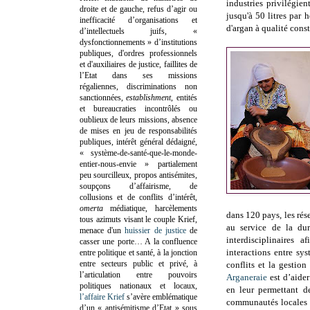
industries privilégie
droite et de gauche, refus d’agir ou
jusqu'à 50 litres par 
inefficacité d’organisations et
d'argan à qualité const
d’intellectuels juifs, «
dysfonctionnements » d’institutions
publiques, d'ordres professionnels
et d'auxiliaires de justice, faillites de
l’Etat dans ses missions
régaliennes, discriminations non
sanctionnées,
establishment
, entités
et bureaucraties incontrôlés ou
oublieux de leurs missions, absence
de mises en jeu de responsabilités
publiques, intérêt général dédaigné,
« système-de-santé-que-le-monde-
entier-nous-envie » partialement
peu sourcilleux, propos antisémites,
soupçons d’affairisme, de
collusions et de conflits d’intérêt,
omerta
médiatique, harcèlements
dans 120 pays, les rés
tous azimuts visant le couple Krief,
au service de la dur
menace d'un
huissier de justice
de
interdisciplinaires
casser une porte…
A la confluence
interactions entre sy
entre politique et santé, à la jonction
entre secteurs public et privé, à
conflits et la gestio
l’articulation entre pouvoirs
Arganeraie
est d’aider
politiques nationaux et locaux,
en leur permettant de
l’affaire Krief
s’avère emblématique
communautés locales v
d’un « antisémitisme d’Etat » sous