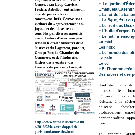
« Le jardin d'Éden
Comte, Jean-Loup Carrière,
Emanuela Casentin
Frédéric Arbellot – ont infligé un
déni de justice à leurs
« La loi de la bana
concitoyens Juifs. Ceux-ci sont
« La figue, fruit du
victimes du « gouvernement des
« Le fruit des Dieu
juges » et de l’absence de
« L'huile d'argan, 
contrôles par diverses autorités
« Le lait : mensong
qui ont refusé d’intervenir pour
Le miel
rétablir le droit : ministres de la
Les noix
Justice et du Logement, parquet,
« Le monde des oliv
Groupe Foncia, Chambre du
Commerce et de l’Industrie,
Le pain
Ordres des avocats et des
Le sel
huissiers de justice de Paris, etc.
« Et l'homme créa 
Des arbres et des p
Haut de huit à dix 
noueux, les bran
d’épines, le cime l
résistant à la séche
pouvant cherch
profondément, embel
hermaphrodites appa
http://www.veroniquechemla.inf
juin.
o/2018/03/la-cour-dappel-de-
paris-condamne-des.html
Tel apparaît l'ar