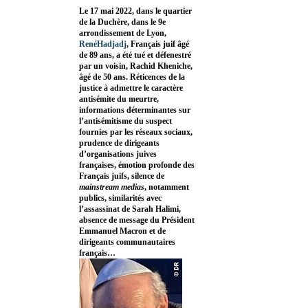
Le 17 mai 2022, dans le quartier
de la Duchère, dans le 9e
arrondissement de Lyon,
RenéHadjadj
, Français juif âgé
de 89 ans, a été tué et défenestré
par un voisin, Rachid Kheniche,
âgé de 50 ans. Réticences de la
justice à admettre le caractère
antisémite du meurtre,
informations déterminantes sur
l’antisémitisme du suspect
fournies par les réseaux sociaux,
prudence de dirigeants
d’organisations juives
françaises, émotion profonde des
Français juifs, silence de
mainstream medias
, notamment
publics, similarités avec
l’assassinat de Sarah Halimi,
absence de message du Président
Emmanuel Macron et de
dirigeants communautaires
français…