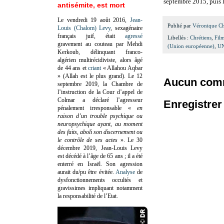
septembre 2015, puis 
antisémite, est mort
Le vendredi 19 août 2016,
Jean-
Publié par
Véronique C
Louis (Chalom) Levy
, sexagénaire
français juif, était
agressé
Libellés :
Chrétiens
,
Fil
gravement au couteau par Mehdi
(Union européenne)
,
U
Kerkoub, délinquant franco-
algérien multirécidiviste, alors âgé
de 44 ans et
criant
« Allahou Aqbar
» (Allah est le plus grand). Le 12
Aucun comm
septembre 2019, la Chambre de
l’instruction de la Cour d’appel de
Colmar a déclaré l’agresseur
Enregistre
pénalement irresponsable
«
en
raison d’un trouble psychique ou
neuropsychique ayant, au moment
des faits, aboli son discernement ou
le contrôle de ses actes
»
. Le 30
décembre 2019, Jean-Louis Levy
est décédé à l’âge de 65 ans ; il a été
enterré en Israël. Son agression
aurait du/pu être évitée.
Analyse
de
dysfonctionnements occultés et
gravissimes impliquant notamment
la responsabilité de l’Etat.