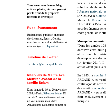
face ». En outre, il «
Tout le contenu de mon blog -
solution viable sur l
articles, photos, etc. - est protégé
l’
Agence nationale po
par le droit de la propriété
(ANDZOA), le
Comité
littéraire et artistique.
Maroc, la
Réserve d
l’UNESCO à Rabat et 
Pubs, évènements
pour les énergies ren
cadre général de la st
Rédactionnel, publicité, annonces
d'évènements,
flyers
... Confiez-
Monopoles contestés
nous leurs conception, réalisation et
"Dans les années 198
mise en ligne
en cliquant ici
découvre cette huile p
alors pour la cuis
Timeline de Twitter
développement des pro
(14 février 2014). Il
Tweets de @VeroniqueChemla
antioxydant, puis la f
Interview de Maitre Axel
En 1983, la
société P
Metzker, avocat de la
ARGANE », et vendu
famille Selam
contrefaçon de cette m
de cassation
a conda
Dans la nuit du 19 au 20 novembre
ARGANE » « pour dépô
2003, à Paris,
Sébastien Selam
, DJ
était exclusivement 
Juif de 23 ans, était assassiné par
marque ».
un voisin musulman, Adel
Amastaibou. Débutait le combat de