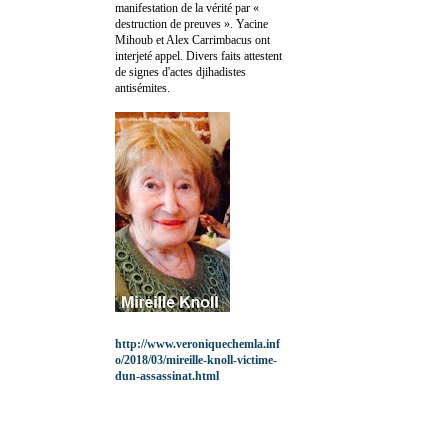
manifestation de la vérité par «
destruction de preuves ». Yacine
Mihoub et Alex Carrimbacus ont
interjeté appel. Divers faits attestent
de signes d'actes djihadistes
antisémites.
http://www.veroniquechemla.inf
o/2018/03/mireille-knoll-victime-
dun-assassinat.html