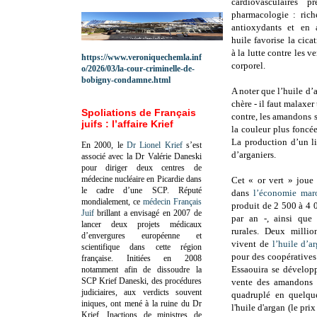
cardiovasculaires 
pharmacologie : rich
antioxydants et en a
huile favorise la cicat
à la lutte contre les v
https://www.veroniquechemla.inf
corporel.
o/2026/03/la-cour-criminelle-de-
bobigny-condamne.html
A noter que l’huile d’a
chère - il faut malaxer
Spoliations de Français
contre, les amandons s
juifs : l’affaire Krief
la couleur plus foncé
La production d’un li
En 2000, le
Dr Lionel Krief
s’est
d’arganiers.
associé avec la Dr Valérie Daneski
pour diriger deux centres de
médecine nucléaire en Picardie dans
Cet « or vert » joue
le cadre d’une SCP.
Réputé
dans
l’économie mar
mondialement, ce
médecin Français
produit de 2 500 à 4 
Juif
brillant a envisagé en 2007 de
par an -, ainsi que 
lancer deux projets médicaux
rurales. Deux milli
d’envergures européenne et
vivent de
l’huile d’a
scientifique dans cette région
pour des coopératives
française.
Initiées en 2008
Essaouira se développ
notamment afin de dissoudre la
SCP Krief Daneski, des procédures
vente des amandons 
judiciaires, aux verdicts souvent
quadruplé en quelqu
iniques, ont mené à la ruine du Dr
l'huile d'argan (le pri
Krief.
Inactions de ministres de