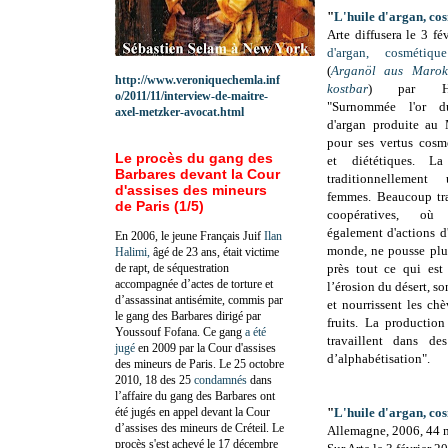
"
L'huile d'argan, cos
Arte diffusera le 3 fé
d'argan, cosmétiqu
(
Arganöl aus Marok
http://www.veroniquechemla.inf
kostbar
) par Hol
o/2011/11/interview-de-maitre-
"Surnommée l'or du
axel-metzker-avocat.html
d'argan produite au
pour ses vertus cosmé
Le procès du gang des
et diététiques. La
Barbares devant la Cour
traditionnellement
d'assises des mineurs
femmes. Beaucoup tra
de Paris (1/5)
coopératives, où 
également d'actions d'
En 2006, le jeune Français Juif
Ilan
monde, ne pousse plu
Halimi,
âgé de 23 ans, était victime
de rapt, de séquestration
près tout ce qui est
accompagnée d’actes de torture et
l’érosion du désert, so
d’assassinat antisémite, commis par
et nourrissent les chè
le gang des Barbares dirigé par
fruits. La productio
Youssouf Fofana. Ce gang
a été
travaillent dans de
jugé
en 2009 par la Cour d'assises
d’alphabétisation".
des mineurs de Paris. Le 25 octobre
2010, 18 des 25
condamnés
dans
l’affaire du gang des Barbares ont
été jugés en appel devant la Cour
"
L'huile d'argan, cos
d’assises des mineurs de Créteil. Le
Allemagne, 2006, 44 
procès s'est achevé le 17 décembre