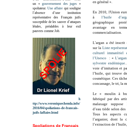
en général ».
un «
gouvernement des juges
»
spoliateur.
Une affaire
qui souligne
En 2010, l'Union eur
l’absence d’une institution
à
l’huile d’arg
représentative des Français juifs
susceptible de les sauver d’attaques
géographique pro
létales, préalables à leur exil
avantage en term
pauvres comme Job.
commercialisation.
L’argan a été inscri
sur la
Liste représent
culturel immatériel
l’Unesco
: «
L’argan
sylvestre endémique
…
voie d’imitation et p
l’huile, qui trouve 
cosmétique. Ces tâches
concassage, le tri, la 
Le « moulin à bras
fabriqué par des arti
h
ttp://www.veroniquechemla.info/
malaxage suppose l’
2016/04/spoliations-de-francais-
d’eau tiède selon des 
juifs-laffaire.html
Tous les aspects cul
l’arganier, dont la c
l’extraction de l’huile
Spoliations de Français