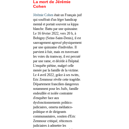
La mort de Jérémie
Cohen
Jérémie Cohen
était un Français juif
qui souffrait d'un léger handicap
mental et portait souvent sa kippa
blanche. Battu par une quinzaine.
Le 16 février 2022, vers 20 h, à
Bobigny (Seine-Saint-Denis), il est
sauvagement agressé physiquement
par une quinzaine d'individus. Il
parvient à fuir, mais en traversant
les voies du tramway, il est percuté
par une rame, et décède à l'hôpital.
L'enquête piétine, malgré celle
menée par la famille de la victime.
Le 4 avril 2022, grâce à ses twitts,
Eric Zemmour révèle cette tragédie.
Département francilien dangereux
notamment pour les Juifs, famille
endeuillée et isolée contrainte
d'enquêter face aux
dysfonctionnements politico-
judiciaires, omerta médiatico-
politique et de dirigeants
communautaires, soutien d'Eric
Zemmour critiqué, réticences
judiciaires à admettre les