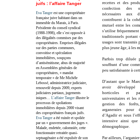
recettes et des produ
juifs : l’affaire Tanger
confection des ou
Eva Tanger
est une copropriétaire
nécessaires aux di
française juive habitant dans un
contribuent à la cohé
immeuble du Marais, à Paris.
mutuel entre les com
Présidente du conseil syndical
s’utilise fréquemment
(1988-1998), elle s’est opposée à
traditionnels portant
des illégalités commises par des
usages sont transmis p
copropriétaires. Emprises illégales
plus jeune âge, à les m
sur des parties communes,
convoitise et spéculation
immobilières, soupçons
Parfois trop diluée 
d’antisémitisme, abus de majorité
souffrant d’une comme
en Assemblées générales de
peu satisfaisante à cer
copropriétaires, « mandat
temporaire » de Me Michèle
D’autant que le Mar
Lebossé, administratrice judiciaire,
avoir développé 
renouvelé depuis 2009, experts
horticoles et par
judiciaires partiaux, jugements
iniques…
L’affaire Tanger
illustre le
universitaires et les
processus de spoliations
gestion des forêts
immobilières depuis 2000 visant
arganeraies pour éd
des copropriétaires français juifs.
d’Agadir et sous l’eff
Eva Tanger
a été ruinée et spoliée
intensive ainsi que
par un « gouvernement des juges ».
démographique.
Malade, endettée, calomniée, cette
fonctionnaire retraitée quasi-
Par ailleurs, l’argani
septuagénaire a été expulsée de son