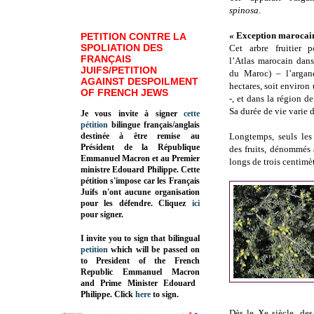
spinosa
.
« Exception marocai
PETITION CONTRE LA
SPOLIATION DES
Cet arbre fruitier p
FRANÇAIS
l’Atlas marocain dans
JUIFS/PETITION
du Maroc) – l’argan
AGAINST DESPOILMENT
hectares, soit environ
OF FRENCH JEWS
-, et dans la région d
Sa durée de vie varie 
Je vous invite à signer
cette
pétition
bilingue français/anglais
destinée à être remise au
Longtemps, seuls les
Président de la République
des fruits, dénommés 
Emmanuel Macron et au Premier
longs de trois centimè
ministre Edouard Philippe. Cette
pétition s'impose car les Français
Juifs n'ont aucune organisation
pour les défendre. Cliquez
ici
pour signer.
I invite you to sign that bilingual
petition
which will be passed on
to President of the French
Republic
Emmanuel Macron
and Prime Minister
Edouard
Philippe
.
Click
here
to sign.
Dès le Xe siècle, des