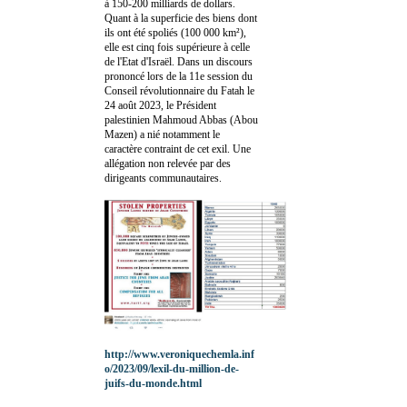
à 150-200 milliards de dollars.
Quant à la superficie des biens dont
ils ont été spoliés (100 000 km²),
elle est cinq fois supérieure à celle
de l'Etat d'Israël. Dans un discours
prononcé lors de la 11e session du
Conseil révolutionnaire du Fatah le
24 août 2023, le Président
palestinien Mahmoud Abbas (Abou
Mazen) a nié notamment le
caractère contraint de cet exil. Une
allégation non relevée par des
dirigeants communautaires.
http://www.veroniquechemla.inf
o/2023/09/lexil-du-million-de-
juifs-du-monde.html