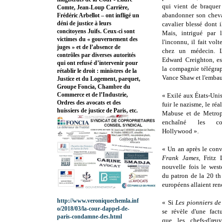
qui vient de braquer
Comte, Jean-Loup Carrière,
abandonner son cheva
Frédéric Arbellot – ont infligé un
déni de justice à leurs
cavalier blessé dont 
concitoyens Juifs. Ceux-ci sont
Mais, intrigué par l
victimes du « gouvernement des
l'inconnu, il fait vol
juges » et de l’absence de
chez un médecin. L
contrôles par diverses autorités
Edward Creighton, es
qui ont refusé d’intervenir pour
la compagnie télégrap
rétablir le droit : ministres de la
Vance Shaw et l'embau
Justice et du Logement, parquet,
Groupe Foncia, Chambre du
Commerce et de l’Industrie,
« Exilé aux États-Uni
Ordres des avocats et des
fuir le nazisme, le réa
huissiers de justice de Paris, etc.
Mabuse et de Metrop
enchaîné les c
Hollywood ».
« Un an après le con
Frank James
, Fritz 
nouvelle fois le wes
du patron de la 20 th
européens allaient ren
http://www.veroniquechemla.inf
« Si
Les pionniers d
o/2018/03/la-cour-dappel-de-
se révèle d'une fact
paris-condamne-des.html
que les chefs-d'œu