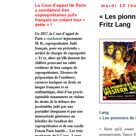
La Cour d’appel de Paris
mardi 12 fé
a condamné des
copropriétaires juifs
« Les pionn
français en créant leur «
Fritz Lang
dette » !
En 2017, la Cour d’appel de
Paris
a condamné
injustement
M. B., copropriétaires Juifs
français, pour un prétendu «
arriéré de charges de copropriété
». Et ce, alors qu’elle donnait des
chiffres prouvant un solde
créditeur de leur compte de
copropriétaires. Absence de
préparation de l’audience,
carences basiques en droit, en
langue française et en
arithmétique, déni d’un procès
équitable notamment en violant
les droits de la défense des
justiciables juifs par une
partialité choquante et par une
Lang
mansuétude généreuse au
« Les pionniers de 
bénéfice du Syndicat des
copropriétaires et de son syndic
« Alors qu'il essaie
Foncia Paris fautifs… Les trois
poursuivants, Vance S
magistrats de la Cour - Laure