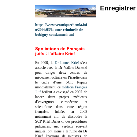
Enregistre
https://www.veroniquechemla.inf
o/2026/03/la-cour-criminelle-de-
bobigny-condamne.html
Spoliations de Français
juifs : l’affaire Krief
En 2000, le
Dr Lionel Krief
s’est
associé avec la Dr Valérie Daneski
pour diriger deux centres de
médecine nucléaire en Picardie dans
le cadre d’une SCP.
Réputé
mondialement, ce
médecin Français
Juif
brillant a envisagé en 2007 de
lancer deux projets médicaux
d’envergures européenne et
scientifique dans cette région
française.
Initiées en 2008
notamment afin de dissoudre la
SCP Krief Daneski, des procédures
judiciaires, aux verdicts souvent
iniques, ont mené à la ruine du Dr
Krief.
Inactions de ministres de