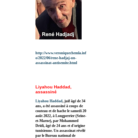
http://www.veroniquechemla.inf
o/2022/06/rene-hadjaj-un-
assassinat-antisemite.html
Liyahou Haddad,
assassiné
Liyahou Haddad
, juif âgé de 34
ans, a été assassiné à coups de
couteau et de hache le samedi 20
août 2022, à Longperrier (Seine-
et-Marne), par Mohammed
Dridi, âgé de 24 ans et d'origine
tunisienne. Un assassinat révélé
par le Bureau national de