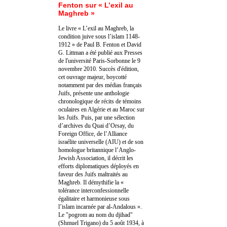
Fenton sur « L’exil au
Maghreb »
Le livre « L’exil au Maghreb, la
condition juive sous l’islam 1148-
1912 » de Paul B. Fenton et David
G. Littman a été publié aux Presses
de l'université Paris-Sorbonne le 9
novembre 2010. Succès d'édition,
cet ouvrage majeur, boycotté
notamment par des médias français
Juifs, présente une anthologie
chronologique de récits de témoins
oculaires en Algérie et au Maroc sur
les Juifs. Puis, par une sélection
d’archives du Quai d’Orsay, du
Foreign Office, de l’Alliance
israélite universelle (AIU) et de son
homologue britannique l’Anglo-
Jewish Association, il décrit les
efforts diplomatiques déployés en
faveur des Juifs maltraités au
Maghreb. Il démythifie la «
tolérance interconfessionnelle
égalitaire et harmonieuse sous
l’islam incarnée par al-Andalous ».
Le "pogrom au nom du djihad"
(Shmuel Trigano) du 5 août 1934, à