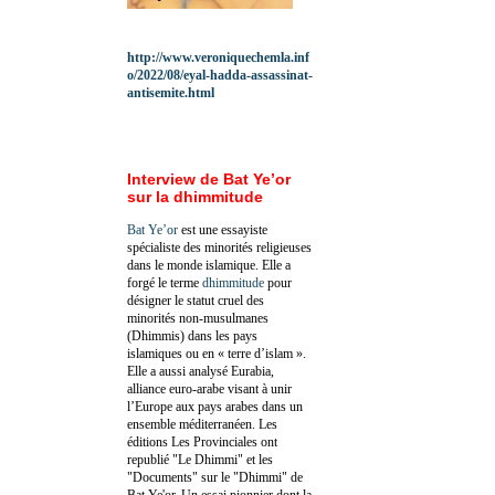
http://www.veroniquechemla.inf
o/2022/08/eyal-hadda-assassinat-
antisemite.html
Interview de Bat Ye’or
sur la dhimmitude
Bat Ye’or
est une essayiste
spécialiste des minorités religieuses
dans le monde islamique. Elle a
forgé le terme
dhimmitude
pour
désigner le statut cruel des
minorités non-musulmanes
(Dhimmis) dans les pays
islamiques ou en « terre d’islam ».
Elle a aussi analysé Eurabia,
alliance euro-arabe visant à unir
l’Europe aux pays arabes dans un
ensemble méditerranéen. Les
éditions Les Provinciales ont
republié "Le Dhimmi" et les
"Documents" sur le "Dhimmi" de
Bat Ye'or. Un essai pionnier dont la