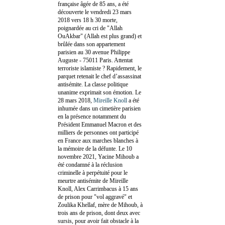
française âgée de 85 ans, a été
découverte le vendredi 23 mars
2018 vers 18 h 30 morte,
poignardée au cri de "Allah
OuAkbar" (Allah est plus grand) et
brûlée dans son appartement
parisien au 30 avenue Philippe
Auguste - 75011 Paris. Attentat
terroriste islamiste ? Rapidement, le
parquet retenait le chef d’assassinat
antisémite. La classe politique
unanime exprimait son émotion. Le
28 mars 2018,
Mireille Knoll
a été
inhumée dans un cimetière parisien
en la présence notamment du
Président Emmanuel Macron et des
milliers de personnes ont participé
en France aux marches blanches à
la mémoire de la défunte. Le 10
novembre 2021, Yacine Mihoub a
été condamné à la réclusion
criminelle à perpétuité pour le
meurtre antisémite de Mireille
Knoll, Alex Carrimbacus à 15 ans
de prison pour "vol aggravé" et
Zoulika Khellaf, mère de Mihoub, à
trois ans de prison, dont deux avec
sursis, pour avoir fait obstacle à la