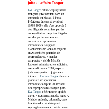
juifs : l’affaire Tanger
Eva Tanger
est une copropriétaire
française juive habitant dans un
immeuble du Marais, à Paris.
Présidente du conseil syndical
(1988-1998), elle s’est opposée à
des illégalités commises par des
copropriétaires. Emprises illégales
sur des parties communes,
convoitise et spéculation
immobilières, soupçons
d’antisémitisme, abus de majorité
en Assemblées générales de
copropriétaires, « mandat
temporaire » de Me Michèle
Lebossé, administratrice judiciaire,
renouvelé depuis 2009, experts
judiciaires partiaux, jugements
iniques…
L’affaire Tanger
illustre le
processus de spoliations
immobilières depuis 2000 visant
des copropriétaires français juifs.
Eva Tanger
a été ruinée et spoliée
par un « gouvernement des juges ».
Malade, endettée, calomniée, cette
fonctionnaire retraitée quasi-
septuagénaire a été expulsée de son