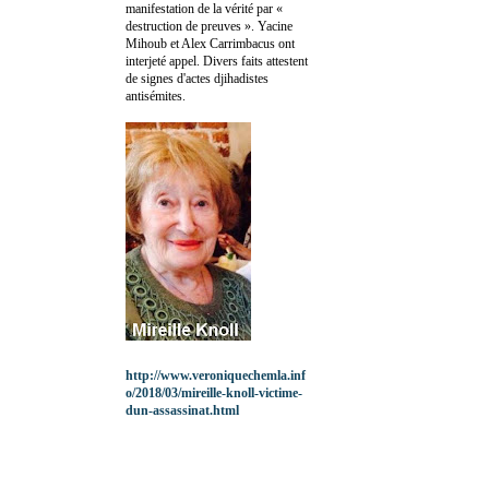
manifestation de la vérité par «
destruction de preuves ». Yacine
Mihoub et Alex Carrimbacus ont
interjeté appel. Divers faits attestent
de signes d'actes djihadistes
antisémites.
http://www.veroniquechemla.inf
o/2018/03/mireille-knoll-victime-
dun-assassinat.html