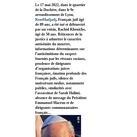
Le 17 mai 2022, dans le quartier
de la Duchère, dans le 9e
arrondissement de Lyon,
RenéHadjadj
, Français juif âgé
de 89 ans, a été tué et défenestré
par un voisin, Rachid Kheniche,
âgé de 50 ans. Réticences de la
justice à admettre le caractère
antisémite du meurtre,
informations déterminantes sur
l’antisémitisme du suspect
fournies par les réseaux sociaux,
prudence de dirigeants
d’organisations juives
françaises, émotion profonde des
Français juifs, silence de
mainstream medias
, notamment
publics, similarités avec
l’assassinat de Sarah Halimi,
absence de message du Président
Emmanuel Macron et de
dirigeants communautaires
français…