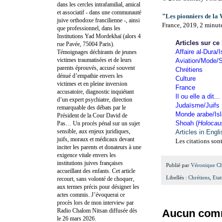
dans les cercles intrafamilial, amical
et associatif - dans une communauté
"
Les pionniers de la
juive orthodoxe francilienne -, ainsi
France, 2019, 2 minut
que professionnel, dans les
Institutions Yad Mordekhaï (alors 4
Articles sur ce
rue Pavée, 75004 Paris).
Affaire al-Dura/I
Témoignages déchirants de jeunes
victimes traumatisées et de leurs
Aviation/Mode/S
parents éprouvés, accusé souvent
Chrétiens
dénué d’empathie envers les
Culture
victimes et en pleine inversion
France
accusatoire, diagnostic inquiétant
Il ou elle a dit...
d’un expert psychiatre, direction
Judaïsme/Juifs
remarquable des débats par le
Monde arabe/Is
Président de la Cour David de
Shoah (
Holocau
Pas… Un procès pénal sur un sujet
sensible, aux enjeux juridiques,
Articles in Engl
juifs, moraux et médicaux devant
Les citations sont
inciter les parents et donateurs à une
exigence vitale envers les
institutions juives françaises
Publié par
Véronique C
accueillant des enfants. Cet article
Libellés :
Chrétiens
,
Eta
recourt, sans volonté de choquer,
aux termes précis pour désigner les
actes commis. J’évoquerai ce
procès lors de mon interview par
Radio Chalom Nitsan diffusée dès
Aucun comm
le 26 mars 2026.