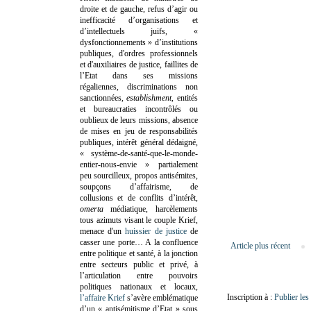
droite et de gauche, refus d’agir ou
inefficacité d’organisations et
d’intellectuels juifs, «
dysfonctionnements » d’institutions
publiques, d'ordres professionnels
et d'auxiliaires de justice, faillites de
l’Etat dans ses missions
régaliennes, discriminations non
sanctionnées,
establishment
, entités
et bureaucraties incontrôlés ou
oublieux de leurs missions, absence
de mises en jeu de responsabilités
publiques, intérêt général dédaigné,
« système-de-santé-que-le-monde-
entier-nous-envie » partialement
peu sourcilleux, propos antisémites,
soupçons d’affairisme, de
collusions et de conflits d’intérêt,
omerta
médiatique, harcèlements
tous azimuts visant le couple Krief,
menace d'un
huissier de justice
de
casser une porte…
A la confluence
Article plus récent
entre politique et santé, à la jonction
entre secteurs public et privé, à
l’articulation entre pouvoirs
politiques nationaux et locaux,
Inscription à :
Publier le
l’affaire Krief
s’avère emblématique
d’un « antisémitisme d’Etat » sous