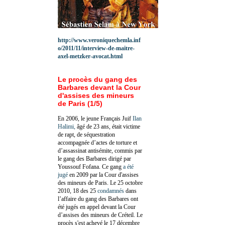
http://www.veroniquechemla.inf
o/2011/11/interview-de-maitre-
axel-metzker-avocat.html
Le procès du gang des
Barbares devant la Cour
d'assises des mineurs
de Paris (1/5)
En 2006, le jeune Français Juif
Ilan
Halimi,
âgé de 23 ans, était victime
de rapt, de séquestration
accompagnée d’actes de torture et
d’assassinat antisémite, commis par
le gang des Barbares dirigé par
Youssouf Fofana. Ce gang
a été
jugé
en 2009 par la Cour d'assises
des mineurs de Paris. Le 25 octobre
2010, 18 des 25
condamnés
dans
l’affaire du gang des Barbares ont
été jugés en appel devant la Cour
d’assises des mineurs de Créteil. Le
procès s'est achevé le 17 décembre