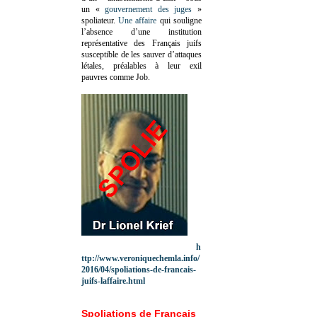
un «
gouvernement des juges
»
spoliateur.
Une affaire
qui souligne
l’absence d’une institution
représentative des Français juifs
susceptible de les sauver d’attaques
létales, préalables à leur exil
pauvres comme Job.
h
ttp://www.veroniquechemla.info/
2016/04/spoliations-de-francais-
juifs-laffaire.html
Spoliations de Français