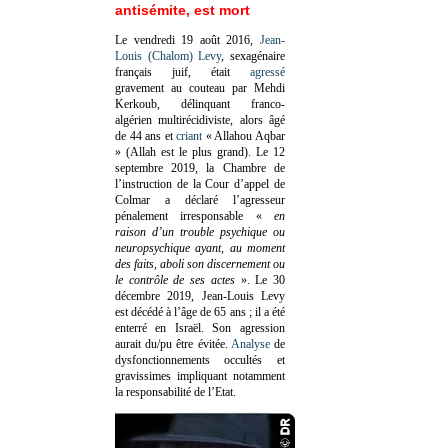
antisémite, est mort
Le vendredi 19 août 2016,
Jean-
Louis (Chalom) Levy
, sexagénaire
français juif, était
agressé
gravement au couteau par Mehdi
Kerkoub, délinquant franco-
algérien multirécidiviste, alors âgé
de 44 ans et
criant
« Allahou Aqbar
» (Allah est le plus grand). Le 12
septembre 2019, la Chambre de
l’instruction de la Cour d’appel de
Colmar a déclaré l’agresseur
pénalement irresponsable
«
en
raison d’un trouble psychique ou
neuropsychique ayant, au moment
des faits, aboli son discernement ou
le contrôle de ses actes
»
. Le 30
décembre 2019, Jean-Louis Levy
est décédé à l’âge de 65 ans ; il a été
enterré en Israël. Son agression
aurait du/pu être évitée.
Analyse
de
dysfonctionnements occultés et
gravissimes impliquant notamment
la responsabilité de l’Etat.