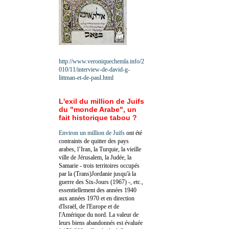
http://www.veroniquechemla.info/2
010/11/interview-de-david-g-
littman-et-de-paul.html
L'exil du million de Juifs
du "monde Arabe", un
fait historique tabou ?
Environ un million de Juifs
ont été
contraints de quitter des pays
arabes, l’Iran, la Turquie, la vieille
ville de Jérusalem, la Judée, la
Samarie - trois territoires occupés
par la (Trans)Jordanie jusqu'à la
guerre des Six-Jours (1967) -, etc.,
essentiellement des années 1940
aux années 1970 et en direction
d'Israël, de l'Europe et de
l'Amérique du nord. La valeur de
leurs biens abandonnés est évaluée