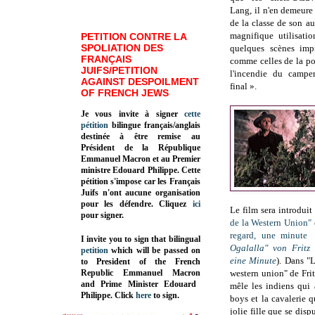
Lang, il n'en demeure
de la classe de son au
magnifique utilisati
PETITION CONTRE LA
SPOLIATION DES
quelques scènes impr
FRANÇAIS
comme celles de la pou
JUIFS/PETITION
l'incendie du camp
AGAINST DESPOILMENT
final ».
OF FRENCH JEWS
Je vous invite à signer
cette
pétition
bilingue français/anglais
destinée à être remise au
Président de la République
Emmanuel Macron et au Premier
ministre Edouard Philippe. Cette
pétition s'impose car les Français
Juifs n'ont aucune organisation
pour les défendre. Cliquez
ici
Le film sera introduit 
pour signer.
de la Western Union" 
regard, une minute
»
I invite you to sign that bilingual
Ogalalla" von Fritz
petition
which will be passed on
eine Minute
). Dans "
to President of the French
Republic
Emmanuel Macron
western union" de Frit
and Prime Minister
Edouard
mêle les indiens qui 
Philippe
.
Click
here
to sign.
boys et la cavalerie q
jolie fille que se disp