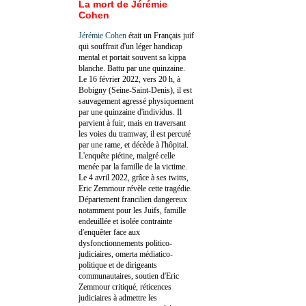
La mort de Jérémie
Cohen
Jérémie Cohen
était un Français juif
qui souffrait d'un léger handicap
mental et portait souvent sa kippa
blanche. Battu par une quinzaine.
Le 16 février 2022, vers 20 h, à
Bobigny (Seine-Saint-Denis), il est
sauvagement agressé physiquement
par une quinzaine d'individus. Il
parvient à fuir, mais en traversant
les voies du tramway, il est percuté
par une rame, et décède à l'hôpital.
L'enquête piétine, malgré celle
menée par la famille de la victime.
Le 4 avril 2022, grâce à ses twitts,
Eric Zemmour révèle cette tragédie.
Département francilien dangereux
notamment pour les Juifs, famille
endeuillée et isolée contrainte
d'enquêter face aux
dysfonctionnements politico-
judiciaires, omerta médiatico-
politique et de dirigeants
communautaires, soutien d'Eric
Zemmour critiqué, réticences
judiciaires à admettre les