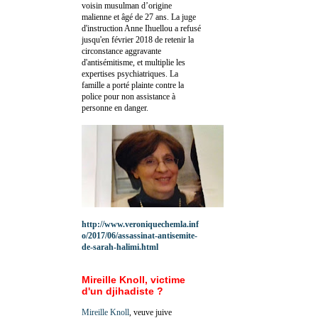
voisin musulman d’origine
malienne et âgé de 27 ans. La juge
d'instruction Anne Ihuellou a refusé
jusqu'en février 2018 de retenir la
circonstance aggravante
d'antisémitisme, et multiplie les
expertises psychiatriques. La
famille a porté plainte contre la
police pour non assistance à
personne en danger.
http://www.veroniquechemla.inf
o/2017/06/assassinat-antisemite-
de-sarah-halimi.html
Mireille Knoll, victime
d'un djihadiste ?
Mireille Knoll
, veuve juive