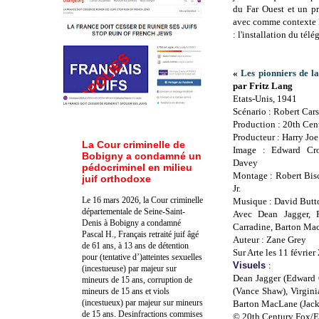
du Far Ouest et un p
avec comme contexte l
: l'installation du télé
«
Les pionniers de l
par Fritz Lang
Etats-Unis, 1941
Scénario : Robert Car
Production : 20th Cen
Producteur : Harry Jo
La Cour criminelle de
Image : Edward Cro
Bobigny a condamné un
Davey
pédocriminel en milieu
Montage : Robert Bis
juif orthodoxe
Jr.
Le 16 mars 2026, la Cour criminelle
Musique : David Butt
départementale de Seine-Saint-
Avec Dean Jagger, 
Denis à Bobigny a condamné
Carradine, Barton Ma
Pascal H., Français retraité juif âgé
Auteur : Zane Grey
de 61 ans, à 13 ans de détention
Sur Arte les 11 févrie
pour (tentative d’)atteintes sexuelles
Visuels
:
(incestueuse) par majeur sur
Dean Jagger (Edward 
mineurs de 15 ans, corruption de
(Vance Shaw), Virgin
mineurs de 15 ans et viols
(incestueux) par majeur sur mineurs
Barton MacLane (Jack
de 15 ans. Des
infractions commises
© 20th Century Fox/E