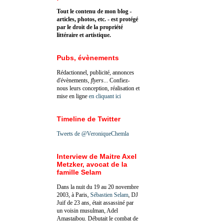
Tout le contenu de mon blog -
articles, photos, etc. - est protégé
par le droit de la propriété
littéraire et artistique.
Pubs, évènements
Rédactionnel, publicité, annonces
d'évènements,
flyers
... Confiez-
nous leurs conception, réalisation et
mise en ligne
en cliquant ici
Timeline de Twitter
Tweets de @VeroniqueChemla
Interview de Maitre Axel
Metzker, avocat de la
famille Selam
Dans la nuit du 19 au 20 novembre
2003, à Paris,
Sébastien Selam
, DJ
Juif de 23 ans, était assassiné par
un voisin musulman, Adel
Amastaibou. Débutait le combat de