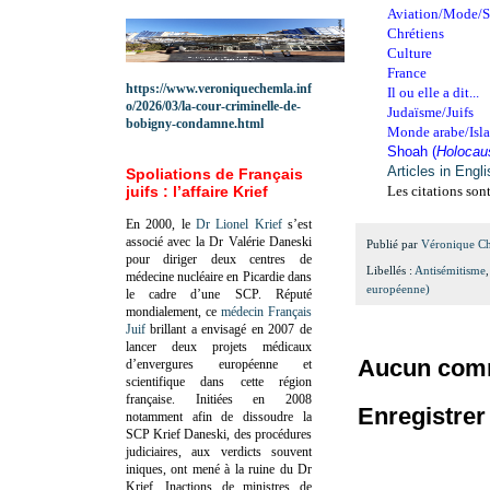
Aviation/Mode/S
Chrétiens
Culture
France
https://www.veroniquechemla.inf
Il ou elle a dit...
o/2026/03/la-cour-criminelle-de-
Judaïsme/Juifs
bobigny-condamne.html
Monde arabe/Isl
Shoah (
Holocau
Articles in Engl
Spoliations de Français
juifs : l’affaire Krief
Les citations son
En 2000, le
Dr Lionel Krief
s’est
associé avec la Dr Valérie Daneski
Publié par
Véronique C
pour diriger deux centres de
Libellés :
Antisémitisme
médecine nucléaire en Picardie dans
européenne)
le cadre d’une SCP.
Réputé
mondialement, ce
médecin Français
Juif
brillant a envisagé en 2007 de
lancer deux projets médicaux
Aucun comm
d’envergures européenne et
scientifique dans cette région
française.
Initiées en 2008
Enregistre
notamment afin de dissoudre la
SCP Krief Daneski, des procédures
judiciaires, aux verdicts souvent
iniques, ont mené à la ruine du Dr
Krief.
Inactions de ministres de