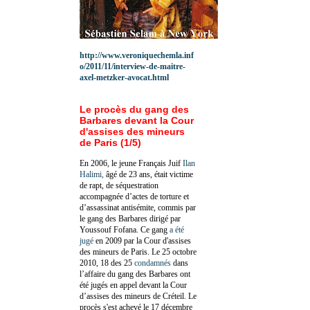
http://www.veroniquechemla.inf
o/2011/11/interview-de-maitre-
axel-metzker-avocat.html
Le procès du gang des
Barbares devant la Cour
d'assises des mineurs
de Paris (1/5)
En 2006, le jeune Français Juif
Ilan
Halimi,
âgé de 23 ans, était victime
de rapt, de séquestration
accompagnée d’actes de torture et
d’assassinat antisémite, commis par
le gang des Barbares dirigé par
Youssouf Fofana. Ce gang
a été
jugé
en 2009 par la Cour d'assises
des mineurs de Paris. Le 25 octobre
2010, 18 des 25
condamnés
dans
l’affaire du gang des Barbares ont
été jugés en appel devant la Cour
d’assises des mineurs de Créteil. Le
procès s'est achevé le 17 décembre