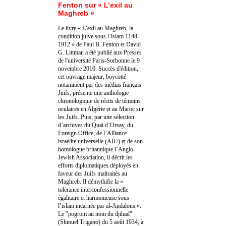
Fenton sur « L’exil au
Maghreb »
Le livre « L’exil au Maghreb, la
condition juive sous l’islam 1148-
1912 » de Paul B. Fenton et David
G. Littman a été publié aux Presses
de l'université Paris-Sorbonne le 9
novembre 2010. Succès d'édition,
cet ouvrage majeur, boycotté
notamment par des médias français
Juifs, présente une anthologie
chronologique de récits de témoins
oculaires en Algérie et au Maroc sur
les Juifs. Puis, par une sélection
d’archives du Quai d’Orsay, du
Foreign Office, de l’Alliance
israélite universelle (AIU) et de son
homologue britannique l’Anglo-
Jewish Association, il décrit les
efforts diplomatiques déployés en
faveur des Juifs maltraités au
Maghreb. Il démythifie la «
tolérance interconfessionnelle
égalitaire et harmonieuse sous
l’islam incarnée par al-Andalous ».
Le "pogrom au nom du djihad"
(Shmuel Trigano) du 5 août 1934, à