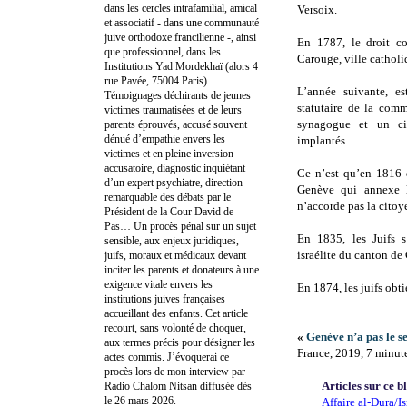
dans les cercles intrafamilial, amical
Versoix.
et associatif - dans une communauté
juive orthodoxe francilienne -, ainsi
En 1787, le droit co
que professionnel, dans les
Carouge, ville cathol
Institutions Yad Mordekhaï (alors 4
rue Pavée, 75004 Paris).
L’année suivante, es
Témoignages déchirants de jeunes
statutaire de la com
victimes traumatisées et de leurs
synagogue et un ci
parents éprouvés, accusé souvent
dénué d’empathie envers les
implantés.
victimes et en pleine inversion
accusatoire, diagnostic inquiétant
Ce n’est qu’en 1816 q
d’un expert psychiatre, direction
Genève qui annexe l
remarquable des débats par le
n’accorde pas la citoy
Président de la Cour David de
Pas… Un procès pénal sur un sujet
En 1835, les Juifs 
sensible, aux enjeux juridiques,
israélite du canton de
juifs, moraux et médicaux devant
inciter les parents et donateurs à une
exigence vitale envers les
En 1874, les juifs obt
institutions juives françaises
accueillant des enfants. Cet article
recourt, sans volonté de choquer,
«
Genève n’a pas le se
aux termes précis pour désigner les
France, 2019, 7 minut
actes commis. J’évoquerai ce
procès lors de mon interview par
Articles sur ce b
Radio Chalom Nitsan diffusée dès
le 26 mars 2026.
Affaire al-Dura/Is