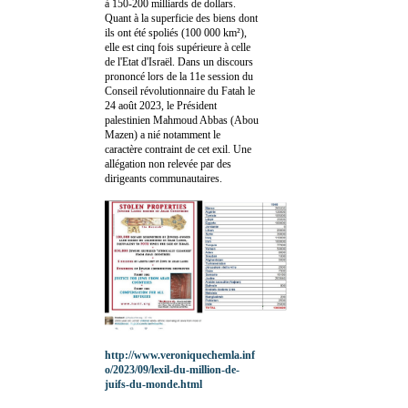
à 150-200 milliards de dollars.
Quant à la superficie des biens dont
ils ont été spoliés (100 000 km²),
elle est cinq fois supérieure à celle
de l'Etat d'Israël. Dans un discours
prononcé lors de la 11e session du
Conseil révolutionnaire du Fatah le
24 août 2023, le Président
palestinien Mahmoud Abbas (Abou
Mazen) a nié notamment le
caractère contraint de cet exil. Une
allégation non relevée par des
dirigeants communautaires.
http://www.veroniquechemla.inf
o/2023/09/lexil-du-million-de-
juifs-du-monde.html