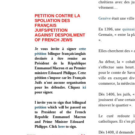
chrétiens avec des ju
vêtement…
PETITION CONTRE LA
Genève
était une vill
SPOLIATION DES
FRANÇAIS
En 1396, une
quinzai
JUIFS/PETITION
Germain, « entre la pl
AGAINST DESPOILMENT
OF FRENCH JEWS
».
Je vous invite à signer
cette
Elles cherchent des « 
pétition
bilingue français/anglais
destinée à être remise au
Au début, la « cohabi
Président de la République
s’effectue sans heurt
Emmanuel Macron et au Premier
pour le comte de Savoie
ministre Edouard Philippe. Cette
pétition s'impose car les Français
ville en exerçant div
Juifs n'ont aucune organisation
commerce, la médecine
pour les défendre. Cliquez
ici
pour signer.
Dès 1406, les juifs, «
jouissent d’une certai
I invite you to sign that bilingual
rénover le quartier ».
petition
which will be passed on
to President of the French
Le curé redoute l
Republic
Emmanuel Macron
catholiques. Et s’en pl
and Prime Minister
Edouard
Philippe
.
Click
here
to sign.
Dès 1408, il demande u