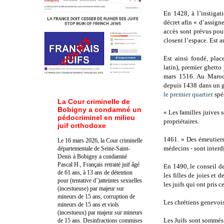
En 1428, à l’instiga
décret afin « d’assigne
accès sont prévus pou
closent l’espace. Est 
Est ainsi fondé, pla
latin), premier ghett
mars 1516. Au Maro
depuis 1438 dans un 
le premier quartier
spéc
La Cour criminelle de
Bobigny a condamné un
« Les familles juives 
pédocriminel en milieu
propriétaires.
juif orthodoxe
1461. « Des émeutiers 
Le 16 mars 2026, la Cour criminelle
médecins - sont interdi
départementale de Seine-Saint-
Denis à Bobigny a condamné
Pascal H., Français retraité juif âgé
En 1490, le conseil d
de 61 ans, à 13 ans de détention
les filles de joies et d
pour (tentative d’)atteintes sexuelles
les juifs qui ont pris c
(incestueuse) par majeur sur
mineurs de 15 ans, corruption de
Les chrétiens genevois
mineurs de 15 ans et viols
(incestueux) par majeur sur mineurs
Les Juifs sont sommés d
de 15 ans. Des
infractions commises