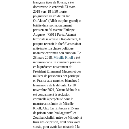
française âgée de 85 ans, a été
découverte le vendredi 23 mars
2018 vers 18 h 30 morte,
poignardée au cri de "Allah
OuAkbar" (Allah est plus grand) et
brûlée dans son appartement
parisien au 30 avenue Philippe
Auguste - 75011 Paris. Attentat
terroriste islamiste ? Rapidement, le
parquet retenait le chef d’assassinat
antisémite. La classe politique
unanime exprimait son émotion. Le
28 mars 2018,
Mireille Knoll
a été
inhumée dans un cimetière parisien
en la présence notamment du
Président Emmanuel Macron et des
milliers de personnes ont participé
en France aux marches blanches à
la mémoire de la défunte. Le 10
novembre 2021, Yacine Mihoub a
été condamné à la réclusion
criminelle à perpétuité pour le
meurtre antisémite de Mireille
Knoll, Alex Carrimbacus à 15 ans
de prison pour "vol aggravé" et
Zoulika Khellaf, mère de Mihoub, à
trois ans de prison, dont deux avec
sursis, pour avoir fait obstacle à la