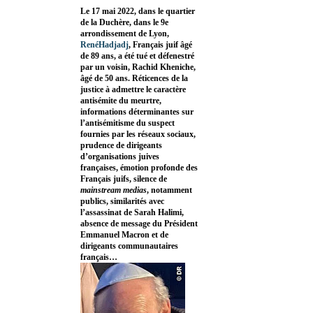
Le 17 mai 2022, dans le quartier
de la Duchère, dans le 9e
arrondissement de Lyon,
RenéHadjadj
, Français juif âgé
de 89 ans, a été tué et défenestré
par un voisin, Rachid Kheniche,
âgé de 50 ans. Réticences de la
justice à admettre le caractère
antisémite du meurtre,
informations déterminantes sur
l’antisémitisme du suspect
fournies par les réseaux sociaux,
prudence de dirigeants
d’organisations juives
françaises, émotion profonde des
Français juifs, silence de
mainstream medias
, notamment
publics, similarités avec
l’assassinat de Sarah Halimi,
absence de message du Président
Emmanuel Macron et de
dirigeants communautaires
français…