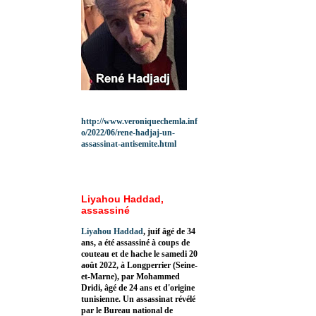
http://www.veroniquechemla.inf
o/2022/06/rene-hadjaj-un-
assassinat-antisemite.html
Liyahou Haddad,
assassiné
Liyahou Haddad
, juif âgé de 34
ans, a été assassiné à coups de
couteau et de hache le samedi 20
août 2022, à Longperrier (Seine-
et-Marne), par Mohammed
Dridi, âgé de 24 ans et d'origine
tunisienne. Un assassinat révélé
par le Bureau national de