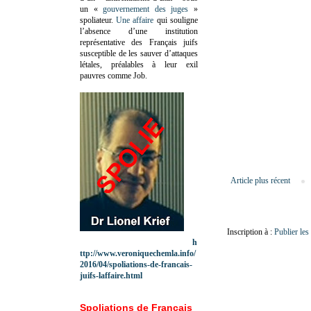
un «
gouvernement des juges
»
spoliateur.
Une affaire
qui souligne
l’absence d’une institution
représentative des Français juifs
susceptible de les sauver d’attaques
létales, préalables à leur exil
pauvres comme Job.
Article plus récent
Inscription à :
Publier le
h
ttp://www.veroniquechemla.info/
2016/04/spoliations-de-francais-
juifs-laffaire.html
Spoliations de Français