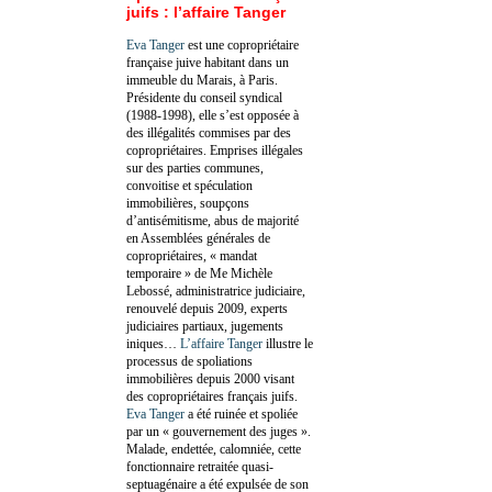
juifs : l’affaire Tanger
Eva Tanger
est une copropriétaire
française juive habitant dans un
immeuble du Marais, à Paris.
Présidente du conseil syndical
(1988-1998), elle s’est opposée à
des illégalités commises par des
copropriétaires. Emprises illégales
sur des parties communes,
convoitise et spéculation
immobilières, soupçons
d’antisémitisme, abus de majorité
en Assemblées générales de
copropriétaires, « mandat
temporaire » de Me Michèle
Lebossé, administratrice judiciaire,
renouvelé depuis 2009, experts
judiciaires partiaux, jugements
iniques…
L’affaire Tanger
illustre le
processus de spoliations
immobilières depuis 2000 visant
des copropriétaires français juifs.
Eva Tanger
a été ruinée et spoliée
par un « gouvernement des juges ».
Malade, endettée, calomniée, cette
fonctionnaire retraitée quasi-
septuagénaire a été expulsée de son