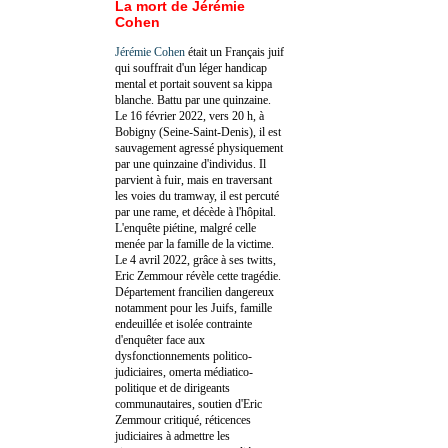
La mort de Jérémie
Cohen
Jérémie Cohen
était un Français juif
qui souffrait d'un léger handicap
mental et portait souvent sa kippa
blanche. Battu par une quinzaine.
Le 16 février 2022, vers 20 h, à
Bobigny (Seine-Saint-Denis), il est
sauvagement agressé physiquement
par une quinzaine d'individus. Il
parvient à fuir, mais en traversant
les voies du tramway, il est percuté
par une rame, et décède à l'hôpital.
L'enquête piétine, malgré celle
menée par la famille de la victime.
Le 4 avril 2022, grâce à ses twitts,
Eric Zemmour révèle cette tragédie.
Département francilien dangereux
notamment pour les Juifs, famille
endeuillée et isolée contrainte
d'enquêter face aux
dysfonctionnements politico-
judiciaires, omerta médiatico-
politique et de dirigeants
communautaires, soutien d'Eric
Zemmour critiqué, réticences
judiciaires à admettre les