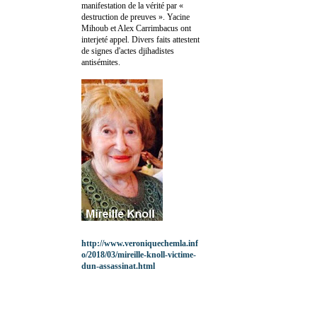
manifestation de la vérité par «
destruction de preuves ». Yacine
Mihoub et Alex Carrimbacus ont
interjeté appel. Divers faits attestent
de signes d'actes djihadistes
antisémites.
http://www.veroniquechemla.inf
o/2018/03/mireille-knoll-victime-
dun-assassinat.html