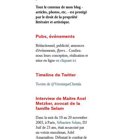
Tout le contenu de mon blog -
articles, photos, etc. - est protégé
par le droit de la propriété
littéraire et artistique.
Pubs, évènements
Rédactionnel, publicité, annonces
d'évènements,
flyers
... Confiez-
nous leurs conception, réalisation et
mise en ligne
en cliquant ici
Timeline de Twitter
Tweets de @VeroniqueChemla
Interview de Maitre Axel
Metzker, avocat de la
famille Selam
Dans la nuit du 19 au 20 novembre
2003, à Paris,
Sébastien Selam
, DJ
Juif de 23 ans, était assassiné par
un voisin musulman, Adel
Amastaibou. Débutait le combat de