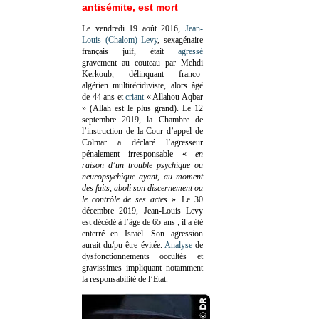
antisémite, est mort
Le vendredi 19 août 2016,
Jean-
Louis (Chalom) Levy
, sexagénaire
français juif, était
agressé
gravement au couteau par Mehdi
Kerkoub, délinquant franco-
algérien multirécidiviste, alors âgé
de 44 ans et
criant
« Allahou Aqbar
» (Allah est le plus grand). Le 12
septembre 2019, la Chambre de
l’instruction de la Cour d’appel de
Colmar a déclaré l’agresseur
pénalement irresponsable
«
en
raison d’un trouble psychique ou
neuropsychique ayant, au moment
des faits, aboli son discernement ou
le contrôle de ses actes
»
. Le 30
décembre 2019, Jean-Louis Levy
est décédé à l’âge de 65 ans ; il a été
enterré en Israël. Son agression
aurait du/pu être évitée.
Analyse
de
dysfonctionnements occultés et
gravissimes impliquant notamment
la responsabilité de l’Etat.