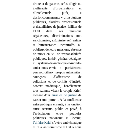
droite et de gauche, refus d’agir ou
inefficacité d’organisations et
d’intellectuels juifs, «
dysfonctionnements » d’institutions
publiques, d'ordres professionnels
et d'auxiliaires de justice, faillites de
l’Etat dans ses missions
régaliennes, discriminations non
sanctionnées,
establishment
, entités
et bureaucraties incontrôlés ou
oublieux de leurs missions, absence
de mises en jeu de responsabilités
publiques, intérêt général dédaigné,
« système-de-santé-que-le-monde-
entier-nous-envie » partialement
peu sourcilleux, propos antisémites,
soupçons d’affairisme, de
collusions et de conflits d’intérêt,
omerta
médiatique, harcèlements
tous azimuts visant le couple Krief,
menace d'un
huissier de justice
de
casser une porte…
A la confluence
entre politique et santé, à la jonction
entre secteurs public et privé, à
l’articulation entre pouvoirs
politiques nationaux et locaux,
l’affaire Krief
s’avère emblématique
d’un « antisémitisme d’Etat » sous