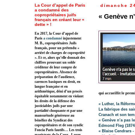
La Cour d’appel de Paris
dimanche 24
a condamné des
copropriétaires juifs
« Genève n’
français en créant leur «
dette » !
En 2017, la Cour d’appel de
Paris
a condamné
injustement
M. B., copropriétaires Juifs
français, pour un prétendu «
arriéré de charges de copropriété
». Et ce, alors qu’elle donnait des
chiffres prouvant un solde
créditeur de leur compte de
copropriétaires. Absence de
préparation de l’audience,
carences basiques en droit, en
langue française et en
arithmétique, déni d’un procès
qui accueillit le prem
équitable notamment en violant
les droits de la défense des
« Luther, la Réform
justiciables juifs par une
La fabrique des sa
partialité choquante et par une
Cranach et son te
mansuétude généreuse au
« Genève n’a pas le
bénéfice du Syndicat des
copropriétaires et de son syndic
Edmond Fleg (1874-1
Foncia Paris fautifs… Les trois
« Blaise Cendrars 
magistrats de la Cour - Laure