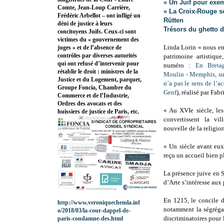
« Un Juif pour exe
Comte, Jean-Loup Carrière,
« La Croix-Rouge so
Frédéric Arbellot – ont infligé un
Rütten
déni de justice à leurs
Trésors du ghetto 
concitoyens Juifs. Ceux-ci sont
victimes du « gouvernement des
Linda Lorin « nous em
juges » et de l’absence de
contrôles par diverses autorités
patrimoine artistique
qui ont refusé d’intervenir pour
numéro :
En Breta
rétablir le droit : ministres de la
Moulin - Memphis, sur
Justice et du Logement, parquet,
n’a pas le sens de l’ac
Groupe Foncia, Chambre du
Genf
), réalisé par Fab
Commerce et de l’Industrie,
Ordres des avocats et des
« Au XVIe siècle, les
huissiers de justice de Paris, etc.
convertissent la v
nouvelle de la religio
« Un siècle avant eux
reçu un accueil bien p
La présence juive en 
d’Arte s’intéresse aux
En 1215, le concile d
http://www.veroniquechemla.inf
notamment la ségrégat
o/2018/03/la-cour-dappel-de-
discriminatoires pour l
paris-condamne-des.html