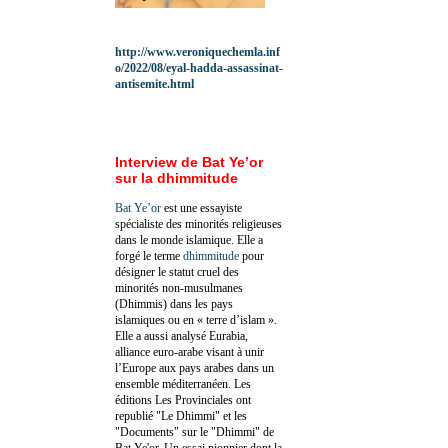
http://www.veroniquechemla.inf
o/2022/08/eyal-hadda-assassinat-
antisemite.html
Interview de Bat Ye’or
sur la dhimmitude
Bat Ye’or
est une essayiste
spécialiste des minorités religieuses
dans le monde islamique. Elle a
forgé le terme
dhimmitude
pour
désigner le statut cruel des
minorités non-musulmanes
(Dhimmis) dans les pays
islamiques ou en « terre d’islam ».
Elle a aussi analysé Eurabia,
alliance euro-arabe visant à unir
l’Europe aux pays arabes dans un
ensemble méditerranéen. Les
éditions Les Provinciales ont
republié "Le Dhimmi" et les
"Documents" sur le "Dhimmi" de
Bat Ye'or. Un essai pionnier dont la