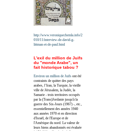
http://www.veroniquechemla.info/2
010/11/interview-de-david-g-
littman-et-de-paul.html
L'exil du million de Juifs
du "monde Arabe", un
fait historique tabou ?
Environ un million de Juifs
ont été
contraints de quitter des pays
arabes, l’Iran, la Turquie, la vieille
ville de Jérusalem, la Judée, la
Samarie - trois territoires occupés
par la (Trans)Jordanie jusqu'à la
guerre des Six-Jours (1967) -, etc.,
essentiellement des années 1940
aux années 1970 et en direction
d'Israël, de l'Europe et de
l'Amérique du nord. La valeur de
leurs biens abandonnés est évaluée