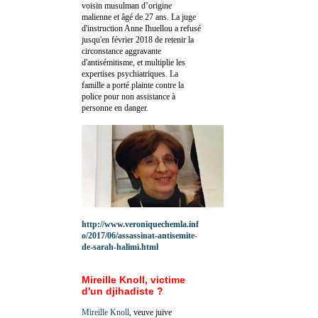
voisin musulman d’origine
malienne et âgé de 27 ans. La juge
d'instruction Anne Ihuellou a refusé
jusqu'en février 2018 de retenir la
circonstance aggravante
d'antisémitisme, et multiplie les
expertises psychiatriques. La
famille a porté plainte contre la
police pour non assistance à
personne en danger.
http://www.veroniquechemla.inf
o/2017/06/assassinat-antisemite-
de-sarah-halimi.html
Mireille Knoll, victime
d'un djihadiste ?
Mireille Knoll
, veuve juive