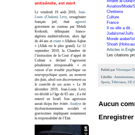
Affaire al-Dura/I
antisémite, est mort
Aviation/Mode/S
Chrétiens
Le vendredi 19 août 2016,
Jean-
Louis (Chalom) Levy
, sexagénaire
Culture
français juif, était
agressé
France
gravement au couteau par Mehdi
Il ou elle a dit...
Kerkoub, délinquant franco-
Judaïsme/Juifs
algérien multirécidiviste, alors âgé
Monde arabe/Is
de 44 ans et
criant
« Allahou Aqbar
Shoah (
Holocau
» (Allah est le plus grand). Le 12
Articles in Engl
septembre 2019, la Chambre de
Les citations pr
l’instruction de la Cour d’appel de
Colmar a déclaré l’agresseur
pénalement irresponsable
«
en
raison d’un trouble psychique ou
Publié par
Véronique C
neuropsychique ayant, au moment
Libellés :
Antisémitisme
des faits, aboli son discernement ou
Sports
,
Télévision
,
UE (
le contrôle de ses actes
»
. Le 30
décembre 2019, Jean-Louis Levy
est décédé à l’âge de 65 ans ; il a été
enterré en Israël. Son agression
Aucun comm
aurait du/pu être évitée.
Analyse
de
dysfonctionnements occultés et
gravissimes impliquant notamment
Enregistre
la responsabilité de l’Etat.