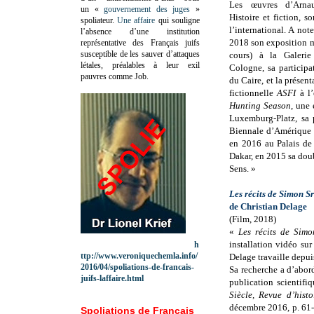
Les œuvres d’Arna
un «
gouvernement des juges
»
Histoire et fiction, so
spoliateur.
Une affaire
qui souligne
l’international. A not
l’absence d’une institution
2018 son exposition 
représentative des Français juifs
susceptible de les sauver d’attaques
cours) à la Galerie
létales, préalables à leur exil
Cologne, sa participa
pauvres comme Job.
du Caire, et la présen
fictionnelle
ASFI
à l
Hunting Season
, une
Luxemburg-Platz, sa p
Biennale d’Amérique 
en 2016 au Palais de
Dakar, en 2015 sa do
Sens. »
Les récits de Simon S
de Christian Delage
(Film, 2018)
«
Les récits de Simo
installation vidéo sur
h
ttp://www.veroniquechemla.info/
Delage travaille depui
2016/04/spoliations-de-francais-
Sa recherche a d’abord
juifs-laffaire.html
publication scientifi
Siècle, Revue d’histo
décembre 2016, p. 61-
Spoliations de Français