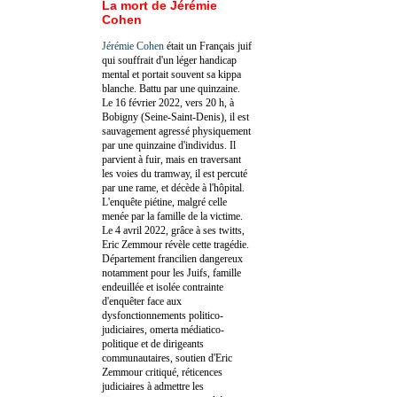
La mort de Jérémie
Cohen
Jérémie Cohen
était un Français juif
qui souffrait d'un léger handicap
mental et portait souvent sa kippa
blanche. Battu par une quinzaine.
Le 16 février 2022, vers 20 h, à
Bobigny (Seine-Saint-Denis), il est
sauvagement agressé physiquement
par une quinzaine d'individus. Il
parvient à fuir, mais en traversant
les voies du tramway, il est percuté
par une rame, et décède à l'hôpital.
L'enquête piétine, malgré celle
menée par la famille de la victime.
Le 4 avril 2022, grâce à ses twitts,
Eric Zemmour révèle cette tragédie.
Département francilien dangereux
notamment pour les Juifs, famille
endeuillée et isolée contrainte
d'enquêter face aux
dysfonctionnements politico-
judiciaires, omerta médiatico-
politique et de dirigeants
communautaires, soutien d'Eric
Zemmour critiqué, réticences
judiciaires à admettre les