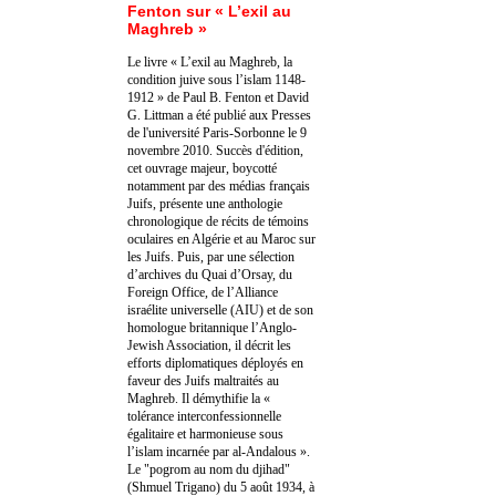
Fenton sur « L’exil au
Maghreb »
Le livre « L’exil au Maghreb, la
condition juive sous l’islam 1148-
1912 » de Paul B. Fenton et David
G. Littman a été publié aux Presses
de l'université Paris-Sorbonne le 9
novembre 2010. Succès d'édition,
cet ouvrage majeur, boycotté
notamment par des médias français
Juifs, présente une anthologie
chronologique de récits de témoins
oculaires en Algérie et au Maroc sur
les Juifs. Puis, par une sélection
d’archives du Quai d’Orsay, du
Foreign Office, de l’Alliance
israélite universelle (AIU) et de son
homologue britannique l’Anglo-
Jewish Association, il décrit les
efforts diplomatiques déployés en
faveur des Juifs maltraités au
Maghreb. Il démythifie la «
tolérance interconfessionnelle
égalitaire et harmonieuse sous
l’islam incarnée par al-Andalous ».
Le "pogrom au nom du djihad"
(Shmuel Trigano) du 5 août 1934, à