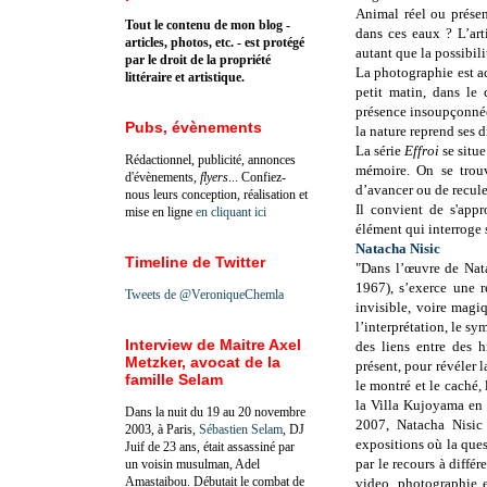
Animal réel ou présen
Tout le contenu de mon blog -
dans ces eaux ? L’arti
articles, photos, etc. - est protégé
autant que la possibil
par le droit de la propriété
La photographie est 
littéraire et artistique.
petit matin, dans le
présence insoupçonnée
Pubs, évènements
la nature reprend ses d
La série
Effroi
se situ
Rédactionnel, publicité, annonces
mémoire. On se trouve
d'évènements,
flyers
... Confiez-
d’avancer ou de recule
nous leurs conception, réalisation et
Il convient de s'app
mise en ligne
en cliquant ici
élément qui interroge s
Natacha Nisic
Timeline de Twitter
"Dans l’œuvre de Nat
1967), s’exerce une r
Tweets de @VeroniqueChemla
invisible, voire magiq
l’interprétation, le sym
Interview de Maitre Axel
des liens entre des h
Metzker, avocat de la
présent, pour révéler 
famille Selam
le montré et le caché, 
la Villa Kujoyama en 
Dans la nuit du 19 au 20 novembre
2007, Natacha Nisic 
2003, à Paris,
Sébastien Selam
, DJ
expositions où la ques
Juif de 23 ans, était assassiné par
par le recours à diffé
un voisin musulman, Adel
Amastaibou. Débutait le combat de
video, photographie e