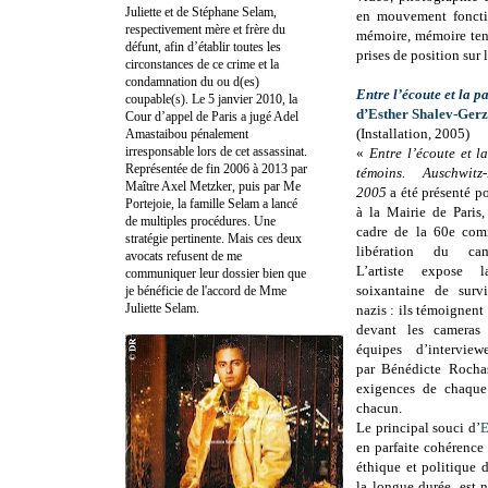
Juliette et de Stéphane Selam,
en mouvement foncti
respectivement mère et frère du
mémoire, mémoire tend
défunt, afin d’établir toutes les
prises de position sur 
circonstances de ce crime et la
condamnation du ou d(es)
Entre l’écoute et la p
coupable(s). Le 5 janvier 2010, la
d’
Esther Shalev-Gerz
Cour d’appel de Paris a jugé Adel
(Installation, 2005)
Amastaibou pénalement
irresponsable lors de cet assassinat.
«
Entre l’écoute et l
Représentée de fin 2006 à 2013 par
témoins. Auschwitz
Maître Axel Metzker, puis par Me
2005
a été présenté po
Portejoie, la famille Selam a lancé
à la Mairie de Paris
de multiples procédures. Une
cadre de la 60e com
stratégie pertinente. Mais ces deux
libération du ca
avocats refusent de me
L’artiste expose 
communiquer leur dossier bien que
soixantaine de surv
je bénéficie de l'accord de Mme
Juliette Selam.
nazis : ils témoignent
devant les cameras
équipes d’interview
par Bénédicte Rochas
exigences de chaque 
chacun.
Le principal souci d’
E
en parfaite cohérence
éthique et politique 
la longue durée, est 