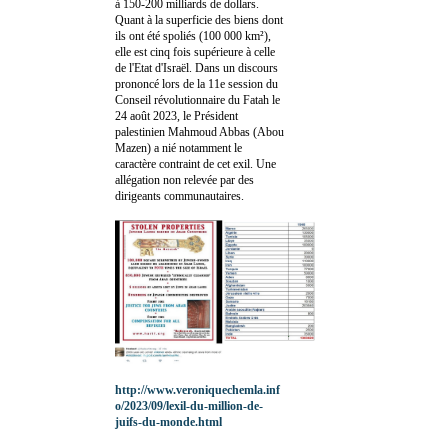
à 150-200 milliards de dollars.
Quant à la superficie des biens dont
ils ont été spoliés (100 000 km²),
elle est cinq fois supérieure à celle
de l'Etat d'Israël. Dans un discours
prononcé lors de la 11e session du
Conseil révolutionnaire du Fatah le
24 août 2023, le Président
palestinien Mahmoud Abbas (Abou
Mazen) a nié notamment le
caractère contraint de cet exil. Une
allégation non relevée par des
dirigeants communautaires.
http://www.veroniquechemla.inf
o/2023/09/lexil-du-million-de-
juifs-du-monde.html