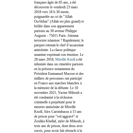
française âgée de 85 ans, a été
découverte le vendredi 23 mars
2018 vers 18 h 30 morte,
poignardée au cri de "Allah
OuAkbar" (Allah est plus grand) et
brûlée dans son appartement
parisien au 30 avenue Philippe
Auguste - 75011 Paris. Attentat
terroriste islamiste ? Rapidement, le
parquet retenait le chef d’assassinat
antisémite. La classe politique
unanime exprimait son émotion. Le
28 mars 2018,
Mireille Knoll
a été
inhumée dans un cimetière parisien
en la présence notamment du
Président Emmanuel Macron et des
milliers de personnes ont participé
en France aux marches blanches à
la mémoire de la défunte. Le 10
novembre 2021, Yacine Mihoub a
été condamné à la réclusion
criminelle à perpétuité pour le
meurtre antisémite de Mireille
Knoll, Alex Carrimbacus à 15 ans
de prison pour "vol aggravé" et
Zoulika Khellaf, mère de Mihoub, à
trois ans de prison, dont deux avec
sursis, pour avoir fait obstacle à la