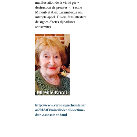
manifestation de la vérité par «
destruction de preuves ». Yacine
Mihoub et Alex Carrimbacus ont
interjeté appel. Divers faits attestent
de signes d'actes djihadistes
antisémites.
http://www.veroniquechemla.inf
o/2018/03/mireille-knoll-victime-
dun-assassinat.html