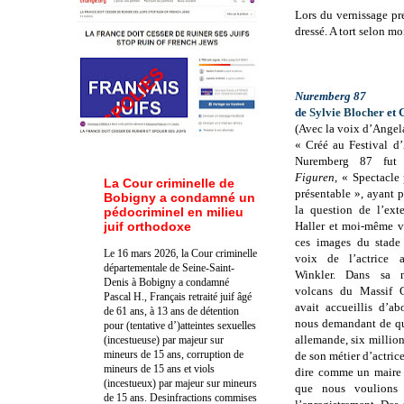
Lors du vernissage pre
dressé. A tort selon mo
Nuremberg 87
de
Sylvie Blocher
et 
(Avec la voix d’Angel
« Créé au Festival d
Nuremberg 87 fut
Figuren
, « Spectacle
La Cour criminelle de
présentable », ayant 
Bobigny a condamné un
la question de l’ext
pédocriminel en milieu
juif orthodoxe
Haller et moi-même v
ces images du stade
Le 16 mars 2026, la Cour criminelle
voix de l’actrice 
départementale de Seine-Saint-
Winkler. Dans sa 
Denis à Bobigny a condamné
volcans du Massif C
Pascal H., Français retraité juif âgé
avait accueillis d’a
de 61 ans, à 13 ans de détention
nous demandant de que
pour (tentative d’)atteintes sexuelles
allemande, six million
(incestueuse) par majeur sur
mineurs de 15 ans, corruption de
de son métier d’actrice
mineurs de 15 ans et viols
dire comme un maire
(incestueux) par majeur sur mineurs
que nous voulions
de 15 ans. Des
infractions commises