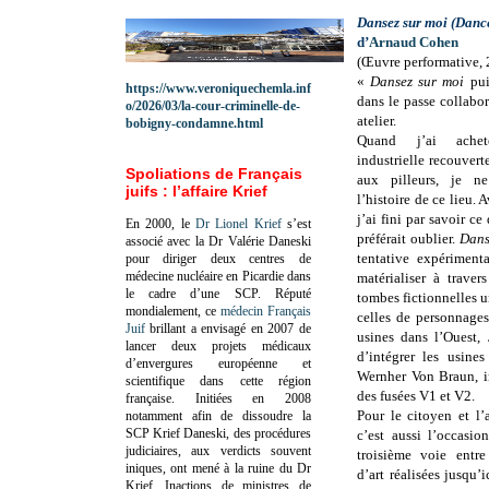
Dansez sur moi
(Danc
d’
Arnaud Cohen
(Œuvre performative,
«
Dansez sur moi
pui
https://www.veroniquechemla.inf
dans le passe collabo
o/2026/03/la-cour-criminelle-de-
atelier.
bobigny-condamne.html
Quand j’ai achet
industrielle recouverte
Spoliations de Français
aux pilleurs, je n
juifs : l’affaire Krief
l’histoire de ce lieu. 
j’ai fini par savoir ce
En 2000, le
Dr Lionel Krief
s’est
préférait oublier.
Dans
associé avec la Dr Valérie Daneski
tentative expériment
pour diriger deux centres de
médecine nucléaire en Picardie dans
matérialiser à traver
le cadre d’une SCP.
Réputé
tombes fictionnelles 
mondialement, ce
médecin Français
celles de personnages
Juif
brillant a envisagé en 2007 de
usines dans l’Ouest,
lancer deux projets médicaux
d’intégrer les usine
d’envergures européenne et
Wernher Von Braun, in
scientifique dans cette région
des fusées V1 et V2.
française.
Initiées en 2008
Pour le citoyen et l’a
notamment afin de dissoudre la
SCP Krief Daneski, des procédures
c’est aussi l’occasi
judiciaires, aux verdicts souvent
troisième voie entre
iniques, ont mené à la ruine du Dr
d’art réalisées jusqu’i
Krief.
Inactions de ministres de