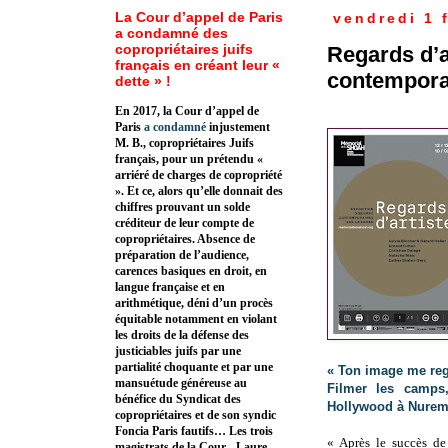
La Cour d’appel de Paris
vendredi 1 
a condamné des
copropriétaires juifs
Regards d’a
français en créant leur «
contempora
dette » !
En 2017, la Cour d’appel de
Paris
a condamné
injustement
M. B., copropriétaires Juifs
français, pour un prétendu «
arriéré de charges de copropriété
». Et ce, alors qu’elle donnait des
chiffres prouvant un solde
créditeur de leur compte de
copropriétaires. Absence de
préparation de l’audience,
carences basiques en droit, en
langue française et en
arithmétique, déni d’un procès
équitable notamment en violant
les droits de la défense des
justiciables juifs par une
partialité choquante et par une
« Ton image me reg
mansuétude généreuse au
Filmer les camps
bénéfice du Syndicat des
Hollywood à Nure
copropriétaires et de son syndic
Foncia Paris fautifs… Les trois
« Après le succès de
magistrats de la Cour - Laure