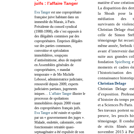
matière d’une création
juifs : l’affaire Tanger
La disparition des der
Eva Tanger
est une copropriétaire
la Shoah pose la
française juive habitant dans un
médiation des t
immeuble du Marais, à Paris.
survivants de violenc
Présidente du conseil syndical
Christian Delage étud
(1988-1998), elle s’est opposée à
celle de Simon Sre
des illégalités commises par des
témoignage fut recueil
copropriétaires. Emprises illégales
même année, Srebnik fu
sur des parties communes,
convoitise et spéculation
avant d’intervenir d
immobilières, soupçons
suite aux grandes col
d’antisémitisme, abus de majorité
fondation
Spielberg
e
en Assemblées générales de
moments et cadres én
copropriétaires, « mandat
l’historicisation d
temporaire » de Me Michèle
connaissance historiqu
Lebossé, administratrice judiciaire,
Christian Delage
renouvelé depuis 2009, experts
Christian Delage est
judiciaires partiaux, jugements
iniques…
L’affaire Tanger
illustre le
d’exposition. Professe
processus de spoliations
d’histoire du temps p
immobilières depuis 2000 visant
et a Sciences Po Paris.
des copropriétaires français juifs.
Ses travaux portent su
Eva Tanger
a été ruinée et spoliée
preuve, les procès hi
par un « gouvernement des juges ».
témoignage. Il condui
Malade, endettée, calomniée, cette
de récits filmés a
fonctionnaire retraitée quasi-
novembre 2015 à Paris
septuagénaire a été expulsée de son