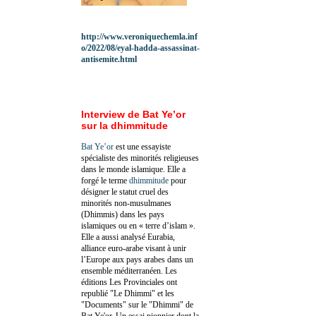
http://www.veroniquechemla.inf
o/2022/08/eyal-hadda-assassinat-
antisemite.html
Interview de Bat Ye’or
sur la dhimmitude
Bat Ye’or
est une essayiste
spécialiste des minorités religieuses
dans le monde islamique. Elle a
forgé le terme
dhimmitude
pour
désigner le statut cruel des
minorités non-musulmanes
(Dhimmis) dans les pays
islamiques ou en « terre d’islam ».
Elle a aussi analysé Eurabia,
alliance euro-arabe visant à unir
l’Europe aux pays arabes dans un
ensemble méditerranéen. Les
éditions Les Provinciales ont
republié "Le Dhimmi" et les
"Documents" sur le "Dhimmi" de
Bat Ye'or. Un essai pionnier dont la