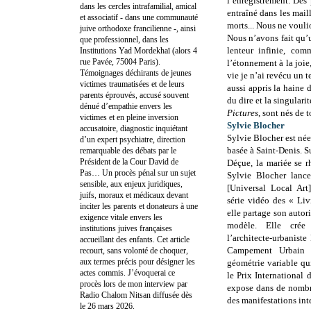
l’enregistrement. Des
dans les cercles intrafamilial, amical
entraîné dans les maill
et associatif - dans une communauté
morts... Nous ne vouli
juive orthodoxe francilienne -, ainsi
Nous n’avons fait qu’
que professionnel, dans les
lenteur infinie, com
Institutions Yad Mordekhaï (alors 4
rue Pavée, 75004 Paris).
l’étonnement à la joie
Témoignages déchirants de jeunes
vie je n’ai revécu un t
victimes traumatisées et de leurs
aussi appris la haine
parents éprouvés, accusé souvent
du dire et la singulari
dénué d’empathie envers les
Pictures
, sont nés de 
victimes et en pleine inversion
Sylvie Blocher
accusatoire, diagnostic inquiétant
Sylvie Blocher est née 
d’un expert psychiatre, direction
basée à Saint-Denis. S
remarquable des débats par le
Président de la Cour David de
Déçue, la mariée se r
Pas… Un procès pénal sur un sujet
Sylvie Blocher lanc
sensible, aux enjeux juridiques,
[Universal Local Ar
juifs, moraux et médicaux devant
série vidéo des « Liv
inciter les parents et donateurs à une
elle partage son autori
exigence vitale envers les
modèle. Elle cré
institutions juives françaises
l’architecte-urbanist
accueillant des enfants. Cet article
Campement Urbain
recourt, sans volonté de choquer,
aux termes précis pour désigner les
géométrie variable qui
actes commis. J’évoquerai ce
le Prix International
procès lors de mon interview par
expose dans de nombre
Radio Chalom Nitsan diffusée dès
des manifestations int
le 26 mars 2026.