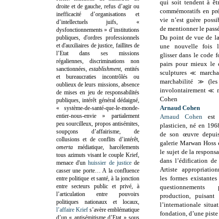
qui soit tendent à ê
droite et de gauche, refus d’agir ou
commémoratifs en pré
inefficacité d’organisations et
vie n’est guère possi
d’intellectuels juifs, «
de mentionner le passé
dysfonctionnements » d’institutions
Du point de vue de la
publiques, d'ordres professionnels
et d'auxiliaires de justice, faillites de
une nouvelle fois 
l’Etat dans ses missions
glisser dans le code 
régaliennes, discriminations non
pairs pour mieux le d
sanctionnées,
establishment
, entités
sculptures ≪ march
et bureaucraties incontrôlés ou
marchabilité ≫ (le
oublieux de leurs missions, absence
involontairement ≪ m
de mises en jeu de responsabilités
Cohen
publiques, intérêt général dédaigné,
Arnaud Cohen
« système-de-santé-que-le-monde-
entier-nous-envie » partialement
Arnaud Cohen
est 
peu sourcilleux, propos antisémites,
plasticien, né en 196
soupçons d’affairisme, de
de son œuvre depuis
collusions et de conflits d’intérêt,
galerie Marwan Hoss 
omerta
médiatique, harcèlements
le sujet de la responsa
tous azimuts visant le couple Krief,
dans l’édification de 
menace d'un
huissier de justice
de
Artiste appropriation
casser une porte…
A la confluence
les formes existantes
entre politique et santé, à la jonction
entre secteurs public et privé, à
questionnements 
l’articulation entre pouvoirs
production, puisant 
politiques nationaux et locaux,
l’internationale situ
l’affaire Krief
s’avère emblématique
fondation, d’une piste 
d’un « antisémitisme d’Etat » sous