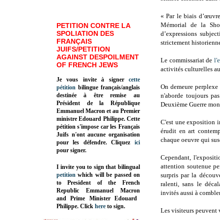
« Par le biais d’œuvre
Mémorial de la Shoa
PETITION CONTRE LA
SPOLIATION DES
d’expressions subjec
FRANÇAIS
strictement historienne
JUIFS/PETITION
AGAINST DESPOILMENT
Le commissariat de
l'
OF FRENCH JEWS
activités culturelles 
Je vous invite à signer
cette
On demeure perplexe q
pétition
bilingue français/anglais
destinée à être remise au
n'aborde toujours pa
Président de la République
Deuxième Guerre mond
Emmanuel Macron et au Premier
ministre Edouard Philippe. Cette
C'est une exposition in
pétition s'impose car les Français
érudit en art contem
Juifs n'ont aucune organisation
chaque oeuvre qui sus
pour les défendre. Cliquez
ici
pour signer.
Cependant, l'expositi
attention soutenue pe
I invite you to sign that bilingual
petition
which will be passed on
surpris par la découv
to President of the French
ralenti, sans le déca
Republic
Emmanuel Macron
invités aussi à combler
and Prime Minister
Edouard
Philippe
.
Click
here
to sign.
Les visiteurs peuvent 