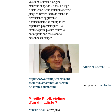
voisin musulman d’origine
malienne et âgé de 27 ans. La juge
d'instruction Anne Ihuellou a refusé
jusqu'en février 2018 de retenir la
circonstance aggravante
d'antisémitisme, et multiplie les
expertises psychiatriques. La
famille a porté plainte contre la
police pour non assistance à
personne en danger.
Article plus récent
http://www.veroniquechemla.inf
o/2017/06/assassinat-antisemite-
Inscription à :
Publier le
de-sarah-halimi.html
Mireille Knoll, victime
d'un djihadiste ?
Mireille Knoll
, veuve juive