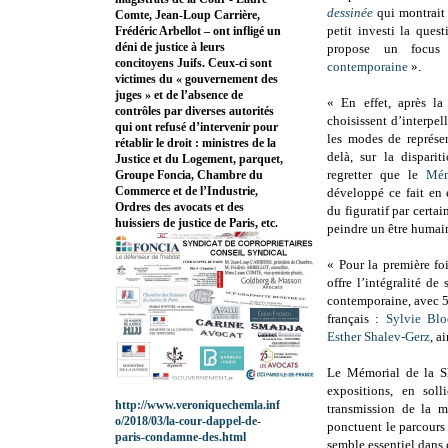
dessinée
qui montrait 
Comte, Jean-Loup Carrière,
petit investi la que
Frédéric Arbellot – ont infligé un
déni de justice à leurs
propose un focu
concitoyens Juifs. Ceux-ci sont
contemporaine
».
victimes du « gouvernement des
juges » et de l’absence de
« En effet, après la
contrôles par diverses autorités
choisissent d’interpel
qui ont refusé d’intervenir pour
les modes de représe
rétablir le droit : ministres de la
delà, sur la dispari
Justice et du Logement, parquet,
regretter que le
Mém
Groupe Foncia, Chambre du
Commerce et de l’Industrie,
développé ce fait en
Ordres des avocats et des
du figuratif par certai
huissiers de justice de Paris, etc.
peindre un être humain
« Pour la première fo
offre l’intégralité de
contemporaine, avec 5 
français :
Sylvie Blo
Esther Shalev-Gerz
, a
Le Mémorial de la Sh
expositions, en soll
http://www.veroniquechemla.inf
transmission de la m
o/2018/03/la-cour-dappel-de-
ponctuent le parcours 
paris-condamne-des.html
semble essentiel dans 