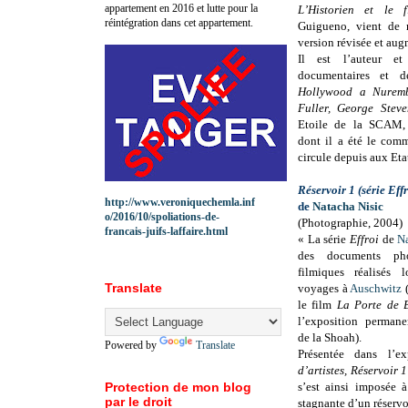
appartement en 2016 et lutte pour la
L’Historien et le f
réintégration dans cet appartement.
Guigueno, vient de r
version révisée et aug
Il est l’auteur et
documentaires et d
Hollywood a Nuremb
Fuller, George Steve
Etoile de la SCAM, 
dont il a été le com
circule depuis aux Eta
Réservoir 1 (série Eff
http://www.veroniquechemla.inf
de
Natacha Nisic
o/2016/10/spoliations-de-
(Photographie, 2004)
francais-juifs-laffaire.html
« La série
Effroi
de
N
des documents pho
filmiques réalisés l
Translate
voyages à
Auschwitz
(
le film
La Porte de 
l’exposition perman
de la Shoah).
Powered by
Translate
Présentée dans l’e
d’artistes, Réservoir 
Protection de mon blog
s’est ainsi imposée à
par le droit
stagnante d’un réservoi