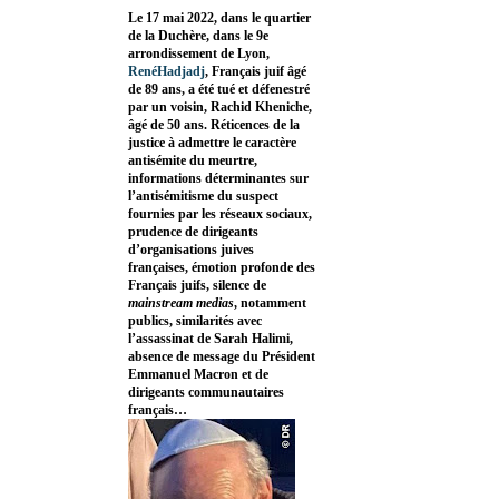
Le 17 mai 2022, dans le quartier
de la Duchère, dans le 9e
arrondissement de Lyon,
RenéHadjadj
, Français juif âgé
de 89 ans, a été tué et défenestré
par un voisin, Rachid Kheniche,
âgé de 50 ans. Réticences de la
justice à admettre le caractère
antisémite du meurtre,
informations déterminantes sur
l’antisémitisme du suspect
fournies par les réseaux sociaux,
prudence de dirigeants
d’organisations juives
françaises, émotion profonde des
Français juifs, silence de
mainstream medias
, notamment
publics, similarités avec
l’assassinat de Sarah Halimi,
absence de message du Président
Emmanuel Macron et de
dirigeants communautaires
français…