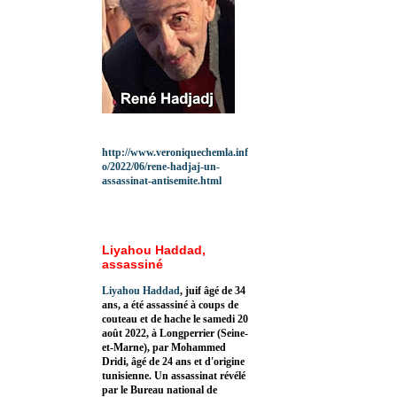
http://www.veroniquechemla.inf
o/2022/06/rene-hadjaj-un-
assassinat-antisemite.html
Liyahou Haddad,
assassiné
Liyahou Haddad
, juif âgé de 34
ans, a été assassiné à coups de
couteau et de hache le samedi 20
août 2022, à Longperrier (Seine-
et-Marne), par Mohammed
Dridi, âgé de 24 ans et d'origine
tunisienne. Un assassinat révélé
par le Bureau national de