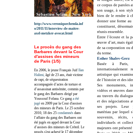
ce corpus de paroles a
son usage, à son styl
bien de le rendre à c
donner une forme au
http://www.veroniquechemla.inf
constituent, désormai
o/2011/11/interview-de-maitre-
réunis ensemble.
axel-metzker-avocat.html
Entre l’écoute et la p
œuvre d’art, mais égal
Le procès du gang des
de sa corporation ou d
Barbares devant la Cour
du terme.
d'assises des mineurs
Esther Shalev-Gerz
de Paris (1/5)
Basée à Paris
internationalement 
En 2006, le jeune Français Juif
Ilan
artistique qui examine
Halimi,
âgé de 23 ans, était victime
de rapt, de séquestration
de l’histoire et des ide
accompagnée d’actes de torture et
Ses monuments, inst
d’assassinat antisémite, commis par
vidéos et œuvres dans
le gang des Barbares dirigé par
au travers du dialogu
Youssouf Fofana. Ce gang
a été
et des négociations a
jugé
en 2009 par la Cour d'assises
ses projets. Leur p
des mineurs de Paris. Le 25 octobre
matériau par lequel s
2010, 18 des 25
condamnés
dans
souvenirs, récits,
l’affaire du gang des Barbares ont
été jugés en appel devant la Cour
individuels et collect
d’assises des mineurs de Créteil. Le
majeures ont présenté
procès s'est achevé le 17 décembre