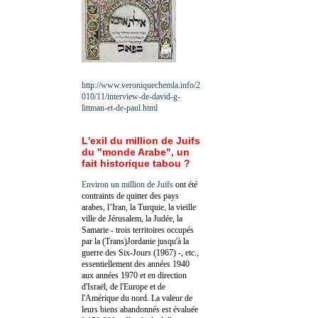
http://www.veroniquechemla.info/2
010/11/interview-de-david-g-
littman-et-de-paul.html
L'exil du million de Juifs
du "monde Arabe", un
fait historique tabou ?
Environ un million de Juifs
ont été
contraints de quitter des pays
arabes, l’Iran, la Turquie, la vieille
ville de Jérusalem, la Judée, la
Samarie - trois territoires occupés
par la (Trans)Jordanie jusqu'à la
guerre des Six-Jours (1967) -, etc.,
essentiellement des années 1940
aux années 1970 et en direction
d'Israël, de l'Europe et de
l'Amérique du nord. La valeur de
leurs biens abandonnés est évaluée