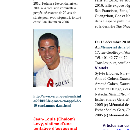
Paris en 2010, au MC
2010.
Fofana a été c
ondamné en
2016. Elle expose rég
2009 à la réclusion criminelle à
San Francisco, Paris,
perpétuité assortie de 22 ans de
Guangzhou, Goa et New
sûreté pour avoir séquestré, torturé
dans l’espace public
et tué Ilan Halimi en 2006.
et la dernière
The Sha
Du 12 décembre 2018 
Au
Mémorial de la S
17, rue Geoffroy–l’Asn
Tél. : 01 42 77 44 72
Tous les jours, sauf le
Visuels :
Sylvie Blocher,
Nurem
Arnaud Cohen,
Dansez
Arnaud Cohen,
Dansez
Christian Delage,
Les 
Natacha Nisic,
Effroi
http://www.veroniquechemla.inf
Esther Shalev Gerz,
En
o/2010/10/le-proces-en-appel-de-
2005 (c) Mémorial de 
19-condamnes-dans.html
Esther Shalev Gerz,
En
2005 (c) Mémorial de 
Jean-Louis (Chalom)
Levy, victime d’une
Articles sur ce
tentative d’assassinat