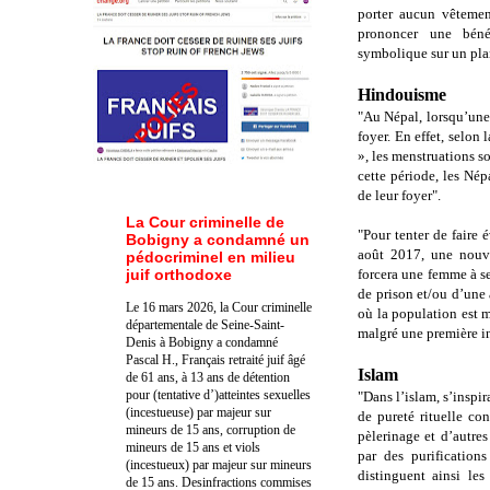
porter aucun vêtemen
prononcer une béné
symbolique sur un plan
Hindouisme
"
Au Népal, lorsqu’une 
foyer. En effet, selon
», les menstruations 
cette période, les Nép
de leur foyer".
La Cour criminelle de
"Pour tenter de faire 
Bobigny a condamné un
août 2017, une nouve
pédocriminel en milieu
juif orthodoxe
forcera une femme à se 
de prison et/ou d’une
Le 16 mars 2026, la Cour criminelle
où la population est m
départementale de Seine-Saint-
malgré une première in
Denis à Bobigny a condamné
Pascal H., Français retraité juif âgé
Islam
de 61 ans, à 13 ans de détention
pour (tentative d’)atteintes sexuelles
"Dans l’islam, s’inspi
(incestueuse) par majeur sur
de pureté rituelle co
mineurs de 15 ans, corruption de
pèlerinage et d’autres
mineurs de 15 ans et viols
par des purifications
(incestueux) par majeur sur mineurs
distinguent ainsi les
de 15 ans. Des
infractions commises