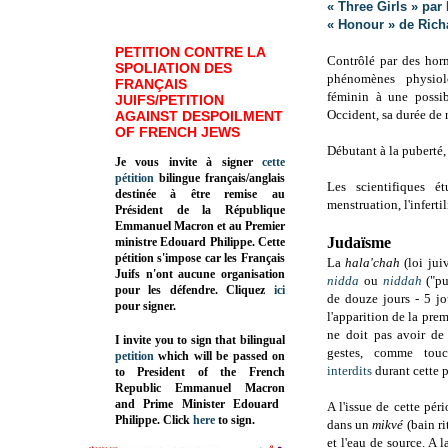
« Three Girls » par
« Honour » de Rich
PETITION CONTRE LA
Contrôlé par des horm
SPOLIATION DES
phénomènes physiolo
FRANÇAIS
féminin à une possib
JUIFS/PETITION
Occident, sa durée de r
AGAINST DESPOILMENT
OF FRENCH JEWS
Débutant à la puberté,
Je vous invite à signer
cette
pétition
bilingue français/anglais
Les scientifiques é
destinée à être remise au
menstruation, l'infertil
Président de la République
Emmanuel Macron et au Premier
Judaïsme
ministre Edouard Philippe. Cette
pétition s'impose car les Français
La
hala'chah
(loi jui
Juifs n'ont aucune organisation
nidda
ou
niddah
("p
pour les défendre. Cliquez
ici
de douze jours - 5 jo
pour signer.
l'apparition de la pre
ne doit pas avoir de 
I invite you to sign that bilingual
gestes, comme tou
petition
which will be passed on
interdits
durant cette p
to President of the French
Republic
Emmanuel Macron
and Prime Minister
Edouard
A l'issue de cette péri
Philippe
.
Click
here
to sign.
dans un
mikvé
(bain ri
et l'eau de source. A 