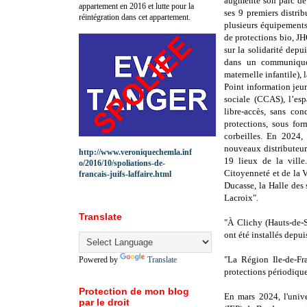
augmente son parc de 
appartement en 2016 et lutte pour la
ses 9 premiers distrib
réintégration dans cet appartement.
plusieurs équipements
de protections bio, J
sur la solidarité depu
dans un communiqué.
maternelle infantile), 
Point information jeu
sociale (CCAS), l’esp
libre-accès, sans con
protections, sous fo
corbeilles. En 2024, 
nouveaux distributeur
http://www.veroniquechemla.inf
19 lieux de la ville
o/2016/10/spoliations-de-
Citoyenneté et de la 
francais-juifs-laffaire.html
Ducasse, la Halle des s
Lacroix".
Translate
"À Clichy (Hauts-de-Se
ont été installés depu
"La Région Ile-de-F
Powered by
Translate
protections périodique
Protection de mon blog
En mars 2024, l'unive
par le droit