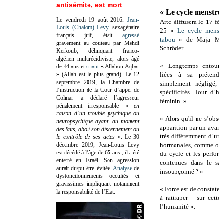
antisémite, est mort
« Le cycle menstru
Le vendredi 19 août 2016,
Jean-
Arte diffusera le 17 
Louis (Chalom) Levy
, sexagénaire
25 «
Le cycle menst
français juif, était
agressé
tabou
» de Maja Me
gravement au couteau par Mehdi
Schröder.
Kerkoub, délinquant franco-
algérien multirécidiviste, alors âgé
« Longtemps entour
de 44 ans et
criant
« Allahou Aqbar
» (Allah est le plus grand). Le 12
liées à sa préten
septembre 2019, la Chambre de
simplement négligé,
l’instruction de la Cour d’appel de
spécificités. Tour d’
Colmar a déclaré l’agresseur
féminin. »
pénalement irresponsable
«
en
raison d’un trouble psychique ou
« Alors qu'il ne s’o
neuropsychique ayant, au moment
apparition par un ava
des faits, aboli son discernement ou
très différemment d’un
le contrôle de ses actes
»
. Le 30
décembre 2019, Jean-Louis Levy
hormonales, comme on
est décédé à l’âge de 65 ans ; il a été
du cycle et les perfo
enterré en Israël. Son agression
contenues dans le sa
aurait du/pu être évitée.
Analyse
de
insoupçonné ? »
dysfonctionnements occultés et
gravissimes impliquant notamment
« Force est de constat
la responsabilité de l’Etat.
à rattraper – sur ce
l’humanité ».