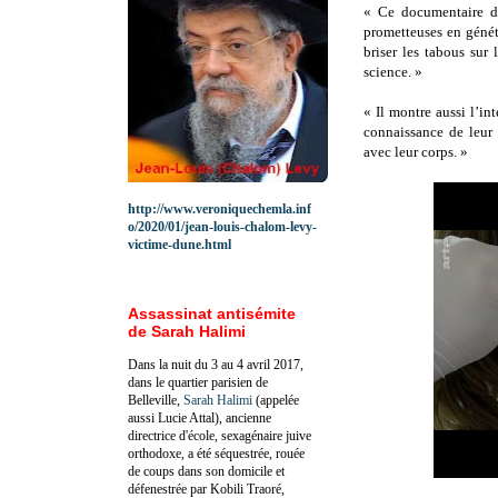
« Ce documentaire do
prometteuses en géné
briser les tabous sur 
science. »
« Il montre aussi l’in
connaissance de leur 
avec leur corps. »
http://www.veroniquechemla.inf
o/2020/01/jean-louis-chalom-levy-
victime-dune.html
Assassinat antisémite
de Sarah Halimi
Dans la nuit du 3 au 4 avril 2017,
dans le quartier parisien de
Belleville,
Sarah Halimi
(appelée
aussi Lucie Attal), ancienne
directrice d'école, sexagénaire juive
orthodoxe, a été séquestrée, rouée
de coups dans son domicile et
défenestrée par Kobili Traoré,