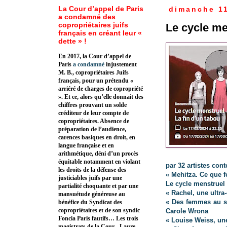
La Cour d’appel de Paris
dimanche 11
a condamné des
copropriétaires juifs
Le cycle me
français en créant leur «
dette » !
En 2017, la Cour d’appel de
Paris
a condamné
injustement
M. B., copropriétaires Juifs
français, pour un prétendu «
arriéré de charges de copropriété
». Et ce, alors qu’elle donnait des
chiffres prouvant un solde
créditeur de leur compte de
copropriétaires. Absence de
préparation de l’audience,
carences basiques en droit, en
langue française et en
arithmétique, déni d’un procès
équitable notamment en violant
par 32 artistes con
les droits de la défense des
« Mehitza. Ce que 
justiciables juifs par une
Le cycle menstruel
partialité choquante et par une
« Rachel, une ultra
mansuétude généreuse au
« Des femmes au sa
bénéfice du Syndicat des
copropriétaires et de son syndic
Carole Wrona
Foncia Paris fautifs… Les trois
« Louise Weiss, un
magistrats de la Cour - Laure