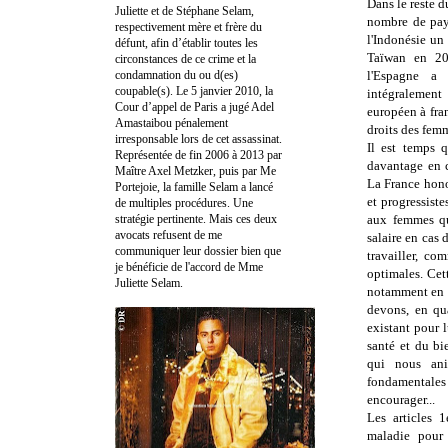
Dans le reste d
Juliette et de Stéphane Selam,
nombre de pays
respectivement mère et frère du
l'Indonésie un
défunt, afin d’établir toutes les
Taïwan en 20
circonstances de ce crime et la
condamnation du ou d(es)
l'Espagne a
coupable(s). Le 5 janvier 2010, la
intégralement 
Cour d’appel de Paris a jugé Adel
européen à fra
Amastaibou pénalement
droits des fem
irresponsable lors de cet assassinat.
Il est temps 
Représentée de fin 2006 à 2013 par
davantage en c
Maître Axel Metzker, puis par Me
La France hono
Portejoie, la famille Selam a lancé
et progressiste
de multiples procédures. Une
stratégie pertinente. Mais ces deux
aux femmes qu
avocats refusent de me
salaire en cas
communiquer leur dossier bien que
travailler, co
je bénéficie de l'accord de Mme
optimales. Cett
Juliette Selam.
notamment en 
devons, en qua
existant pour 
santé et du bi
qui nous ani
fondamentales
encourager...
Les articles 1
maladie pour 