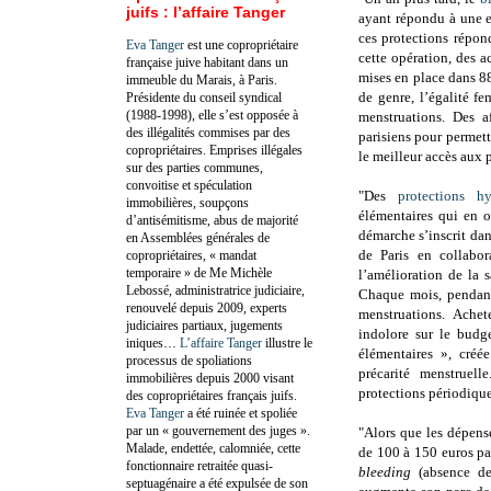
juifs : l’affaire Tanger
ayant répondu à une e
ces protections répon
Eva Tanger
est une copropriétaire
cette opération, des a
française juive habitant dans un
mises en place dans 88
immeuble du Marais, à Paris.
de genre, l’égalité f
Présidente du conseil syndical
(1988-1998), elle s’est opposée à
menstruations. Des a
des illégalités commises par des
parisiens pour permettr
copropriétaires. Emprises illégales
le meilleur accès aux p
sur des parties communes,
convoitise et spéculation
"Des
protections h
immobilières, soupçons
élémentaires qui en o
d’antisémitisme, abus de majorité
démarche s’inscrit dan
en Assemblées générales de
de Paris en collabor
copropriétaires, « mandat
temporaire » de Me Michèle
l’amélioration de la s
Lebossé, administratrice judiciaire,
Chaque mois, pendant 
renouvelé depuis 2009, experts
menstruations. Achet
judiciaires partiaux, jugements
indolore sur le budge
iniques…
L’affaire Tanger
illustre le
élémentaires », créé
processus de spoliations
précarité menstruell
immobilières depuis 2000 visant
protections périodique
des copropriétaires français juifs.
Eva Tanger
a été ruinée et spoliée
par un « gouvernement des juges ».
"Alors que les dépen
Malade, endettée, calomniée, cette
de 100 à 150 euros pa
fonctionnaire retraitée quasi-
bleeding
(absence de 
septuagénaire a été expulsée de son