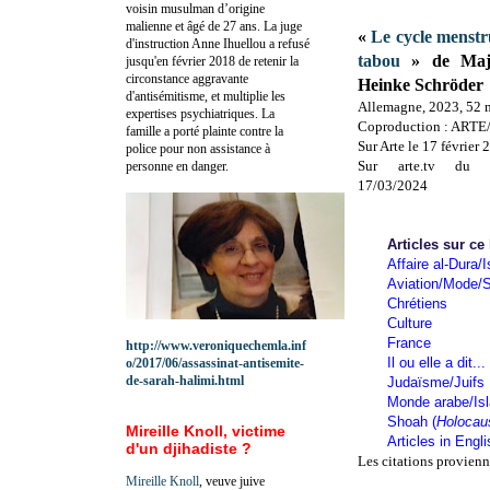
voisin musulman d’origine
malienne et âgé de 27 ans. La juge
«
Le cycle menstru
d'instruction Anne Ihuellou a refusé
tabou
» de Maja
jusqu'en février 2018 de retenir la
circonstance aggravante
Heinke Schröder
d'antisémitisme, et multiplie les
Allemagne, 2023, 52 
expertises psychiatriques. La
Coproduction : ARTE
famille a porté plainte contre la
Sur Arte le 17 février
police pour non assistance à
Sur arte.tv du 
personne en danger.
17/03/2024
Articles sur ce
Affaire al-Dura/I
Aviation/Mode/S
Chrétiens
Culture
France
http://www.veroniquechemla.inf
Il ou elle a dit...
o/2017/06/assassinat-antisemite-
de-sarah-halimi.html
Judaïsme/Juifs
Monde arabe/Is
Shoah (
Holocau
Mireille Knoll, victime
Articles in Engl
d'un djihadiste ?
Les citations provienn
Mireille Knoll
, veuve juive