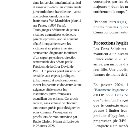
concernées par les ab
dans les cercles intrafamilial, amical
majeures – dont les me
et associatif - dans une communauté
entièrement le corps."
juive orthodoxe francilienne -, ainsi
que professionnel, dans les
Institutions Yad Mordekhaï (alors 4
"Pendant leurs
règles
,
rue Pavée, 75004 Paris).
prières rituelles quo
Témoignages déchirants de jeunes
Coran ou tourner auto
victimes traumatisées et de leurs
parents éprouvés, accusé souvent
Protections hygi
dénué d’empathie envers les
victimes et en pleine inversion
Les Dons Solidaires 
accusatoire, diagnostic inquiétant
maintient à un niveau
d’un expert psychiatre, direction
France entre 2020 et
remarquable des débats par le
arrive, par manque d’
Président de la Cour David de
leur fille. Une probl
Pas… Un procès pénal sur un sujet
femmes de moins de 25
sensible, aux enjeux juridiques,
juifs, moraux et médicaux devant
En janvier 2024,
inciter les parents et donateurs à une
exigence vitale envers les
"
Baromètre hygiène et
institutions juives françaises
d'IFOP pour
Dons So
accueillant des enfants. Cet article
que "près d’un França
recourt, sans volonté de choquer,
que le contexte écon
aux termes précis pour désigner les
pousse à limiter leu
actes commis. J’évoquerai ce
produits d’hygiène, 
procès lors de mon interview par
progression (de 34% 
Radio Chalom Nitsan diffusée dès
L’enquête a été menée
le 26 mars 2026.