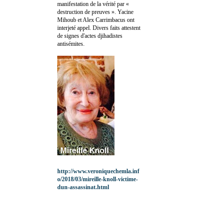
manifestation de la vérité par «
destruction de preuves ». Yacine
Mihoub et Alex Carrimbacus ont
interjeté appel. Divers faits attestent
de signes d'actes djihadistes
antisémites.
http://www.veroniquechemla.inf
o/2018/03/mireille-knoll-victime-
dun-assassinat.html