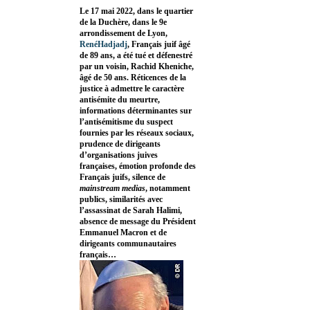
Le 17 mai 2022, dans le quartier
de la Duchère, dans le 9e
arrondissement de Lyon,
RenéHadjadj
, Français juif âgé
de 89 ans, a été tué et défenestré
par un voisin, Rachid Kheniche,
âgé de 50 ans. Réticences de la
justice à admettre le caractère
antisémite du meurtre,
informations déterminantes sur
l’antisémitisme du suspect
fournies par les réseaux sociaux,
prudence de dirigeants
d’organisations juives
françaises, émotion profonde des
Français juifs, silence de
mainstream medias
, notamment
publics, similarités avec
l’assassinat de Sarah Halimi,
absence de message du Président
Emmanuel Macron et de
dirigeants communautaires
français…