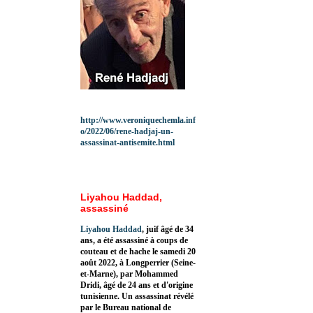
http://www.veroniquechemla.inf
o/2022/06/rene-hadjaj-un-
assassinat-antisemite.html
Liyahou Haddad,
assassiné
Liyahou Haddad
, juif âgé de 34
ans, a été assassiné à coups de
couteau et de hache le samedi 20
août 2022, à Longperrier (Seine-
et-Marne), par Mohammed
Dridi, âgé de 24 ans et d'origine
tunisienne. Un assassinat révélé
par le Bureau national de