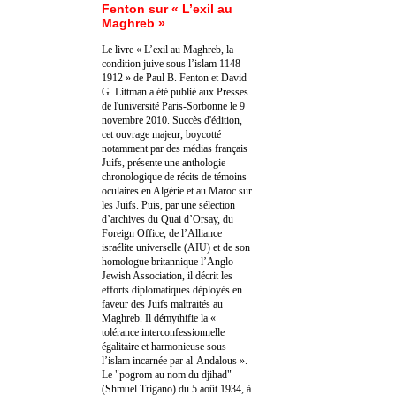
Fenton sur « L’exil au
Maghreb »
Le livre « L’exil au Maghreb, la
condition juive sous l’islam 1148-
1912 » de Paul B. Fenton et David
G. Littman a été publié aux Presses
de l'université Paris-Sorbonne le 9
novembre 2010. Succès d'édition,
cet ouvrage majeur, boycotté
notamment par des médias français
Juifs, présente une anthologie
chronologique de récits de témoins
oculaires en Algérie et au Maroc sur
les Juifs. Puis, par une sélection
d’archives du Quai d’Orsay, du
Foreign Office, de l’Alliance
israélite universelle (AIU) et de son
homologue britannique l’Anglo-
Jewish Association, il décrit les
efforts diplomatiques déployés en
faveur des Juifs maltraités au
Maghreb. Il démythifie la «
tolérance interconfessionnelle
égalitaire et harmonieuse sous
l’islam incarnée par al-Andalous ».
Le "pogrom au nom du djihad"
(Shmuel Trigano) du 5 août 1934, à