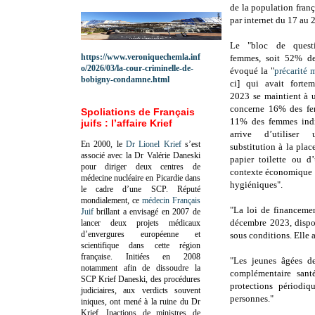
de la population franç
par internet du 17 au
Le "bloc de quest
https://www.veroniquechemla.inf
femmes, soit 52% de 
o/2026/03/la-cour-criminelle-de-
évoqué la "
précarité 
bobigny-condamne.html
ci] qui avait forte
2023 se maintient à 
concerne 16% des fem
Spoliations de Français
11% des femmes indi
juifs : l’affaire Krief
arrive d’utilise
En 2000, le
Dr Lionel Krief
s’est
substitution à la plac
associé avec la Dr Valérie Daneski
papier toilette ou 
pour diriger deux centres de
contexte économique a
médecine nucléaire en Picardie dans
hygiéniques".
le cadre d’une SCP.
Réputé
mondialement, ce
médecin Français
"La loi de financeme
Juif
brillant a envisagé en 2007 de
décembre 2023, dispo
lancer deux projets médicaux
d’envergures européenne et
sous conditions. Elle 
scientifique dans cette région
française.
Initiées en 2008
"Les jeunes âgées de
notamment afin de dissoudre la
complémentaire sant
SCP Krief Daneski, des procédures
protections périodiq
judiciaires, aux verdicts souvent
personnes."
iniques, ont mené à la ruine du Dr
Krief.
Inactions de ministres de