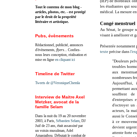
(IEP) de Bordeaux ont
les étudiantes qui so
Tout le contenu de mon blog -
médical. La mesure entr
articles, photos, etc. - est protégé
par le droit de la propriété
littéraire et artistique.
Congé menstruel
Au Sénat, le groupe s
visant à améliorer et g
Pubs, évènements
Rédactionnel, publicité, annonces
Présentée notamment 
d'évènements,
flyers
... Confiez-
texte
précise dans
l'ex
nous leurs conception, réalisation et
mise en ligne
en cliquant ici
"Douleurs pelv
troubles hormon
aux menstrua
Timeline de Twitter
nombreuses fe
Tweets de @VeroniqueChemla
Aujourd'hui,
permettant aux 
souffrent d
Interview de Maitre Axel
d'entreprises 
Metzker, avocat de la
d'octroyer un
famille Selam
acteurs, la ma
Dans la nuit du 19 au 20 novembre
aussi le Conse
2003, à Paris,
Sébastien Selam
, DJ
à ce mouvemen
Juif de 23 ans, était assassiné par
devient urgent
un voisin musulman, Adel
attente forte 
Amastaibou. Débutait le combat de