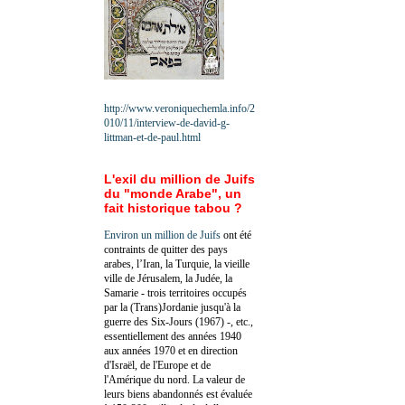
http://www.veroniquechemla.info/2
010/11/interview-de-david-g-
littman-et-de-paul.html
L'exil du million de Juifs
du "monde Arabe", un
fait historique tabou ?
Environ un million de Juifs
ont été
contraints de quitter des pays
arabes, l’Iran, la Turquie, la vieille
ville de Jérusalem, la Judée, la
Samarie - trois territoires occupés
par la (Trans)Jordanie jusqu'à la
guerre des Six-Jours (1967) -, etc.,
essentiellement des années 1940
aux années 1970 et en direction
d'Israël, de l'Europe et de
l'Amérique du nord. La valeur de
leurs biens abandonnés est évaluée