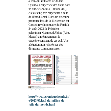
à 150-200 milliards de dollars.
Quant à la superficie des biens dont
ils ont été spoliés (100 000 km²),
elle est cinq fois supérieure à celle
de l'Etat d'Israël. Dans un discours
prononcé lors de la 11e session du
Conseil révolutionnaire du Fatah le
24 août 2023, le Président
palestinien Mahmoud Abbas (Abou
Mazen) a nié notamment le
caractère contraint de cet exil. Une
allégation non relevée par des
dirigeants communautaires.
http://www.veroniquechemla.inf
o/2023/09/lexil-du-million-de-
juifs-du-monde.html