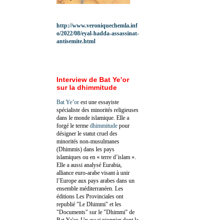
http://www.veroniquechemla.inf
o/2022/08/eyal-hadda-assassinat-
antisemite.html
Interview de Bat Ye’or
sur la dhimmitude
Bat Ye’or
est une essayiste
spécialiste des minorités religieuses
dans le monde islamique. Elle a
forgé le terme
dhimmitude
pour
désigner le statut cruel des
minorités non-musulmanes
(Dhimmis) dans les pays
islamiques ou en « terre d’islam ».
Elle a aussi analysé Eurabia,
alliance euro-arabe visant à unir
l’Europe aux pays arabes dans un
ensemble méditerranéen. Les
éditions Les Provinciales ont
republié "Le Dhimmi" et les
"Documents" sur le "Dhimmi" de
Bat Ye'or. Un essai pionnier dont la