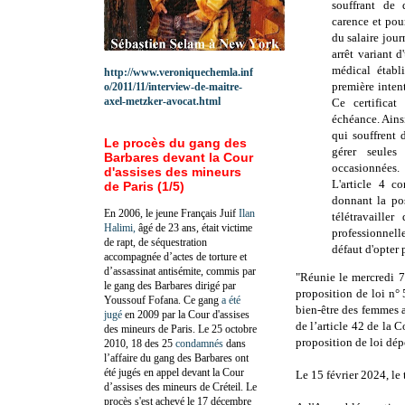
souffrant de 
carence et pou
du salaire jour
arrêt variant d
médical établ
http://www.veroniquechemla.inf
première inten
o/2011/11/interview-de-maitre-
axel-metzker-avocat.html
Ce certificat
échéance. Ains
qui souffrent 
Le procès du gang des
gérer seules
Barbares devant la Cour
occasionnées.
d'assises des mineurs
L'article 4 co
de Paris (1/5)
donnant la po
En 2006, le jeune Français Juif
Ilan
télétravailler
Halimi,
âgé de 23 ans, était victime
professionnell
de rapt, de séquestration
défaut d'opter 
accompagnée d’actes de torture et
d’assassinat antisémite, commis par
"Réunie le mercredi 
le gang des Barbares dirigé par
proposition de loi n° 
Youssouf Fofana. Ce gang
a été
bien-être des femmes 
jugé
en 2009 par la Cour d'assises
de l’article 42 de la C
des mineurs de Paris. Le 25 octobre
proposition de loi dép
2010, 18 des 25
condamnés
dans
l’affaire du gang des Barbares ont
été jugés en appel devant la Cour
Le 15 février 2024, le
d’assises des mineurs de Créteil. Le
procès s'est achevé le 17 décembre