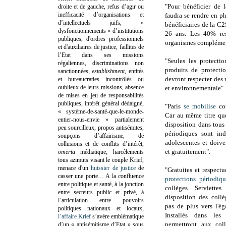
"Pour bénéficier de 
droite et de gauche, refus d’agir ou
inefficacité d’organisations et
faudra se rendre en p
d’intellectuels juifs, «
bénéficiaires de la C
dysfonctionnements » d’institutions
26 ans. Les 40% res
publiques, d'ordres professionnels
organismes complémen
et d'auxiliaires de justice, faillites de
l’Etat dans ses missions
"Seules les protectio
régaliennes, discriminations non
produits de protectio
sanctionnées,
establishment
, entités
devront respecter des 
et bureaucraties incontrôlés ou
oublieux de leurs missions, absence
et environnementale".
de mises en jeu de responsabilités
publiques, intérêt général dédaigné,
"Paris
se mobilise
con
« système-de-santé-que-le-monde-
Car au même titre que
entier-nous-envie » partialement
disposition dans tous 
peu sourcilleux, propos antisémites,
périodiques sont ind
soupçons d’affairisme, de
adolescentes et doive
collusions et de conflits d’intérêt,
et gratuitement".
omerta
médiatique, harcèlements
tous azimuts visant le couple Krief,
menace d'un
huissier de justice
de
"Gratuites et respect
casser une porte…
A la confluence
protections périodiqu
entre politique et santé, à la jonction
collèges. Serviett
entre secteurs public et privé, à
disposition des coll
l’articulation entre pouvoirs
pas de plus vers l'ég
politiques nationaux et locaux,
Installés dans les t
l’affaire Krief
s’avère emblématique
permettront aux col
d’un « antisémitisme d’Etat » sous