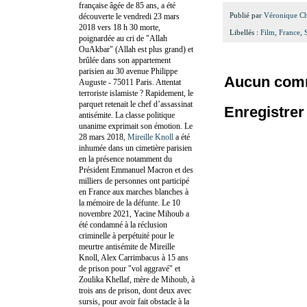
française âgée de 85 ans, a été
Publié par
Véronique C
découverte le vendredi 23 mars
2018 vers 18 h 30 morte,
Libellés :
Film
,
France
,
poignardée au cri de "Allah
OuAkbar" (Allah est plus grand) et
brûlée dans son appartement
parisien au 30 avenue Philippe
Aucun comm
Auguste - 75011 Paris. Attentat
terroriste islamiste ? Rapidement, le
parquet retenait le chef d’assassinat
Enregistre
antisémite. La classe politique
unanime exprimait son émotion. Le
28 mars 2018,
Mireille Knoll
a été
inhumée dans un cimetière parisien
en la présence notamment du
Président Emmanuel Macron et des
milliers de personnes ont participé
en France aux marches blanches à
la mémoire de la défunte. Le 10
novembre 2021, Yacine Mihoub a
été condamné à la réclusion
criminelle à perpétuité pour le
meurtre antisémite de Mireille
Knoll, Alex Carrimbacus à 15 ans
de prison pour "vol aggravé" et
Zoulika Khellaf, mère de Mihoub, à
trois ans de prison, dont deux avec
sursis, pour avoir fait obstacle à la