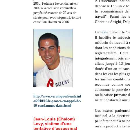
A l'Assemblée nation
2010.
Fofana a été c
ondamné en
déposé le 15 juin 20
2009 à la réclusion criminelle à
la reconnaissance de
perpétuité assortie de 22 ans de
travail". Parmi les 
sûreté pour avoir séquestré, torturé
Christine Arrighi, Del
et tué Ilan Halimi en 2006.
Ce
texte
prévoit le "re
Il habilite le médeci
médecin du travail à 
dont les conditions d
réglementaire. Cett
intégralement pris en
allant jusqu’à 13 jo
durée d’un an et sans
dans les cas les plus g
les mêmes conditions
reconnue comme souf
autonome la pose de s
ou la caisse primaire d
http://www.veroniquechemla.inf
ne fait obstacle à aucu
o/2010/10/le-proces-en-appel-de-
19-condamnes-dans.html
Ces textes parlement
médical, à la discrimi
Jean-Louis (Chalom)
peut être incité à ne 
Levy, victime d’une
ou à la productivité r
tentative d’assassinat