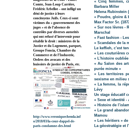
« Cinq femmes, ci
Comte, Jean-Loup Carrière,
Barbara Miller
Frédéric Arbellot – ont infligé un
Helena Rubinstein
déni de justice à leurs
« Poudre, gloire &
concitoyens Juifs. Ceux-ci sont
Max Factor Sr. (187
victimes du « gouvernement des
« Sur nos lèvres - 
juges » et de l’absence de
contrôles par diverses autorités
Marschal
qui ont refusé d’intervenir pour
« Fast fashion - L
rétablir le droit : ministres de la
« Scandales de la 
Justice et du Logement, parquet,
Le keffieh, c’est te
Groupe Foncia, Chambre du
« Les couturières c
Commerce et de l’Industrie,
« L'histoire oublié
Ordres des avocats et des
« Au Salon des art
huissiers de justice de Paris, etc.
purée minute »
« Les territoires 
sexisme en milieu 
« La femme, la répu
Lévy
Un stage éducatif c
« Sexe et identité -
« Histoire de l'isla
« Le grand abandon.
Mamou
http://www.veroniquechemla.inf
« Les héritiers » d
o/2018/03/la-cour-dappel-de-
La géostratégie et 
paris-condamne-des.html