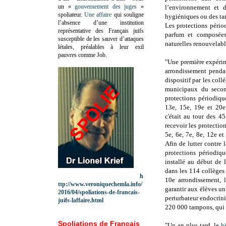
un «
gouvernement des juges
»
l’environnement et d
spoliateur.
Une affaire
qui souligne
hygiéniques ou des ta
l’absence d’une institution
Les protections pério
représentative des Français juifs
parfum et composée
susceptible de les sauver d’attaques
naturelles renouvelabl
létales, préalables à leur exil
pauvres comme Job.
"Une première expéri
arrondissement penda
dispositif par les coll
municipaux du second
protections périodiqu
13e, 15e, 19e et 20e 
c'était au tour des 4
recevoir les protection
5e, 6e, 7e, 8e, 12e e
Afin de lutter contre l
protections périodiqu
installé au début de 
dans les 114 collèges
h
10e arrondissement, l
ttp://www.veroniquechemla.info/
garantir aux élèves un
2016/04/spoliations-de-francais-
perturbateur endocrini
juifs-laffaire.html
220 000 tampons, qui o
Spoliations de Français
"Un an plus tard, le
b