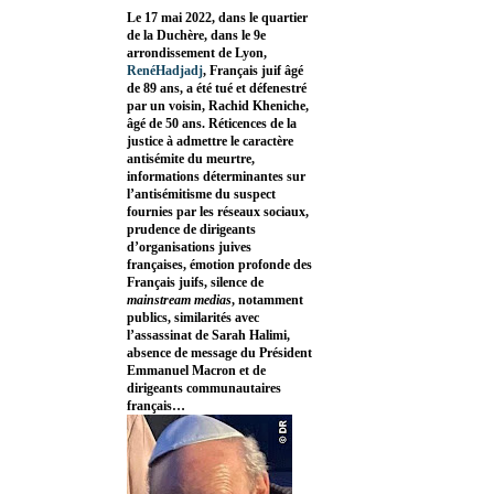
Le 17 mai 2022, dans le quartier
de la Duchère, dans le 9e
arrondissement de Lyon,
RenéHadjadj
, Français juif âgé
de 89 ans, a été tué et défenestré
par un voisin, Rachid Kheniche,
âgé de 50 ans. Réticences de la
justice à admettre le caractère
antisémite du meurtre,
informations déterminantes sur
l’antisémitisme du suspect
fournies par les réseaux sociaux,
prudence de dirigeants
d’organisations juives
françaises, émotion profonde des
Français juifs, silence de
mainstream medias
, notamment
publics, similarités avec
l’assassinat de Sarah Halimi,
absence de message du Président
Emmanuel Macron et de
dirigeants communautaires
français…