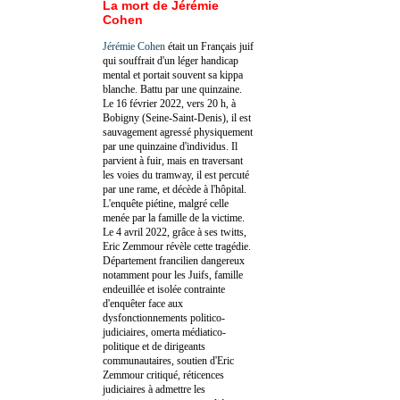
La mort de Jérémie
Cohen
Jérémie Cohen
était un Français juif
qui souffrait d'un léger handicap
mental et portait souvent sa kippa
blanche. Battu par une quinzaine.
Le 16 février 2022, vers 20 h, à
Bobigny (Seine-Saint-Denis), il est
sauvagement agressé physiquement
par une quinzaine d'individus. Il
parvient à fuir, mais en traversant
les voies du tramway, il est percuté
par une rame, et décède à l'hôpital.
L'enquête piétine, malgré celle
menée par la famille de la victime.
Le 4 avril 2022, grâce à ses twitts,
Eric Zemmour révèle cette tragédie.
Département francilien dangereux
notamment pour les Juifs, famille
endeuillée et isolée contrainte
d'enquêter face aux
dysfonctionnements politico-
judiciaires, omerta médiatico-
politique et de dirigeants
communautaires, soutien d'Eric
Zemmour critiqué, réticences
judiciaires à admettre les