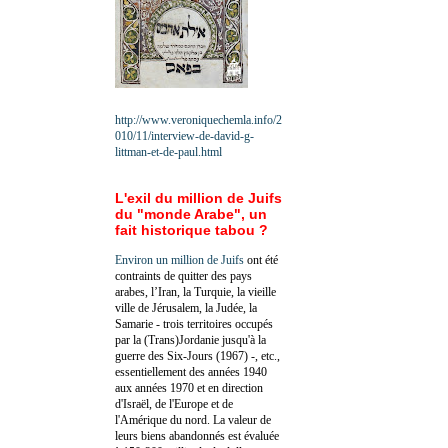
http://www.veroniquechemla.info/2
010/11/interview-de-david-g-
littman-et-de-paul.html
L'exil du million de Juifs
du "monde Arabe", un
fait historique tabou ?
Environ un million de Juifs
ont été
contraints de quitter des pays
arabes, l’Iran, la Turquie, la vieille
ville de Jérusalem, la Judée, la
Samarie - trois territoires occupés
par la (Trans)Jordanie jusqu'à la
guerre des Six-Jours (1967) -, etc.,
essentiellement des années 1940
aux années 1970 et en direction
d'Israël, de l'Europe et de
l'Amérique du nord. La valeur de
leurs biens abandonnés est évaluée