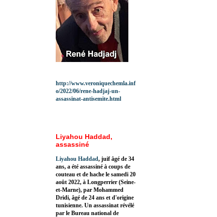
http://www.veroniquechemla.inf
o/2022/06/rene-hadjaj-un-
assassinat-antisemite.html
Liyahou Haddad,
assassiné
Liyahou Haddad
, juif âgé de 34
ans, a été assassiné à coups de
couteau et de hache le samedi 20
août 2022, à Longperrier (Seine-
et-Marne), par Mohammed
Dridi, âgé de 24 ans et d'origine
tunisienne. Un assassinat révélé
par le Bureau national de