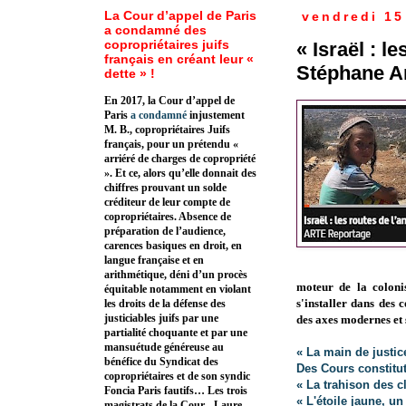
La Cour d’appel de Paris
vendredi 15 
a condamné des
copropriétaires juifs
« Israël : l
français en créant leur «
Stéphane 
dette » !
En 2017, la Cour d’appel de
Paris
a condamné
injustement
M. B., copropriétaires Juifs
français, pour un prétendu «
arriéré de charges de copropriété
». Et ce, alors qu’elle donnait des
chiffres prouvant un solde
créditeur de leur compte de
copropriétaires. Absence de
préparation de l’audience,
carences basiques en droit, en
langue française et en
arithmétique, déni d’un procès
moteur de la colonis
équitable notamment en violant
s'installer dans des 
les droits de la défense des
justiciables juifs par une
des axes modernes et 
partialité choquante et par une
mansuétude généreuse au
« La main de justic
bénéfice du Syndicat des
Des Cours constitu
copropriétaires et de son syndic
« La trahison des cl
Foncia Paris fautifs… Les trois
« L'étoile jaune, u
magistrats de la Cour - Laure