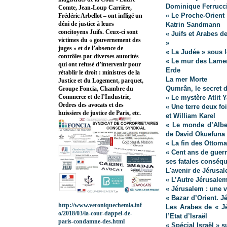
Dominique Ferrucc
Comte, Jean-Loup Carrière,
« Le Proche-Orient 
Frédéric Arbellot – ont infligé un
déni de justice à leurs
Katrin Sandmann
concitoyens Juifs. Ceux-ci sont
« Juifs et Arabes d
victimes du « gouvernement des
»
juges » et de l’absence de
« La Judée » sous l
contrôles par diverses autorités
« Le mur des Lament
qui ont refusé d’intervenir pour
Erde
rétablir le droit : ministres de la
La mer Morte
Justice et du Logement, parquet,
Qumrân, le secret 
Groupe Foncia, Chambre du
Commerce et de l’Industrie,
« Le mystère Atlit
Ordres des avocats et des
« Une terre deux fo
huissiers de justice de Paris, etc.
et William Karel
« Le monde d’Alber
de David Okuefuna
« La fin des Ottom
« Cent ans de guerr
ses fatales conséq
L'avenir de Jérusa
« L’Autre Jérusale
« Jérusalem : une v
« Bazar d’Orient. J
http://www.veroniquechemla.inf
Les Arabes de « Jé
o/2018/03/la-cour-dappel-de-
l’Etat d’Israël
paris-condamne-des.html
« Spécial Israël » s