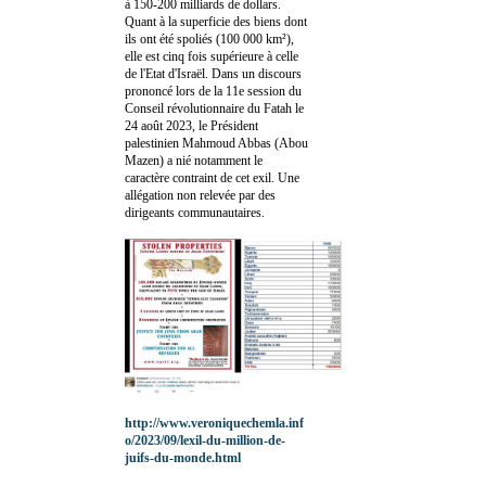
à 150-200 milliards de dollars.
Quant à la superficie des biens dont
ils ont été spoliés (100 000 km²),
elle est cinq fois supérieure à celle
de l'Etat d'Israël. Dans un discours
prononcé lors de la 11e session du
Conseil révolutionnaire du Fatah le
24 août 2023, le Président
palestinien Mahmoud Abbas (Abou
Mazen) a nié notamment le
caractère contraint de cet exil. Une
allégation non relevée par des
dirigeants communautaires.
http://www.veroniquechemla.inf
o/2023/09/lexil-du-million-de-
juifs-du-monde.html