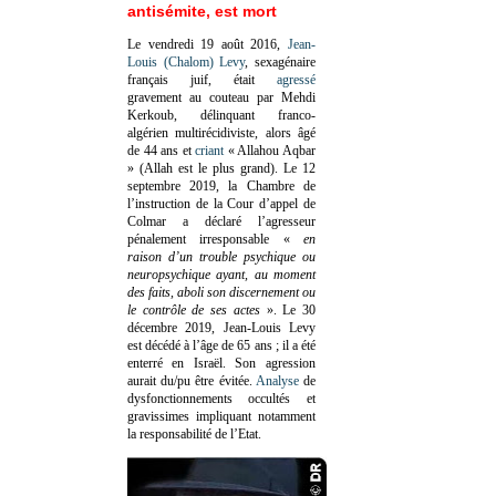
antisémite, est mort
Le vendredi 19 août 2016,
Jean-
Louis (Chalom) Levy
, sexagénaire
français juif, était
agressé
gravement au couteau par Mehdi
Kerkoub, délinquant franco-
algérien multirécidiviste, alors âgé
de 44 ans et
criant
« Allahou Aqbar
» (Allah est le plus grand). Le 12
septembre 2019, la Chambre de
l’instruction de la Cour d’appel de
Colmar a déclaré l’agresseur
pénalement irresponsable
«
en
raison d’un trouble psychique ou
neuropsychique ayant, au moment
des faits, aboli son discernement ou
le contrôle de ses actes
»
. Le 30
décembre 2019, Jean-Louis Levy
est décédé à l’âge de 65 ans ; il a été
enterré en Israël. Son agression
aurait du/pu être évitée.
Analyse
de
dysfonctionnements occultés et
gravissimes impliquant notamment
la responsabilité de l’Etat.