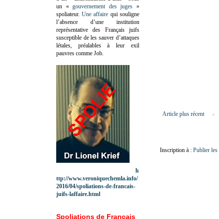
un «
gouvernement des juges
»
spoliateur.
Une affaire
qui souligne
l’absence d’une institution
représentative des Français juifs
susceptible de les sauver d’attaques
létales, préalables à leur exil
pauvres comme Job.
Article plus récent
Inscription à :
Publier le
h
ttp://www.veroniquechemla.info/
2016/04/spoliations-de-francais-
juifs-laffaire.html
Spoliations de Français