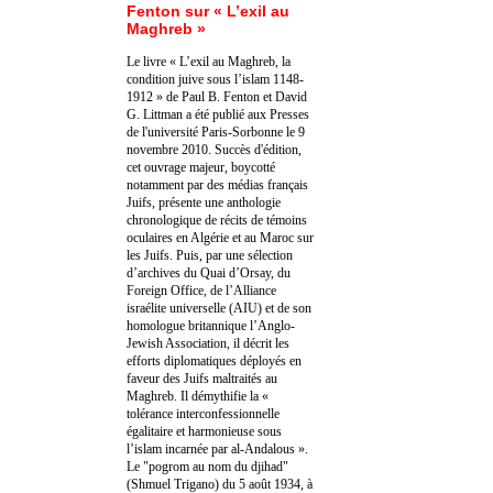
Fenton sur « L’exil au
Maghreb »
Le livre « L’exil au Maghreb, la
condition juive sous l’islam 1148-
1912 » de Paul B. Fenton et David
G. Littman a été publié aux Presses
de l'université Paris-Sorbonne le 9
novembre 2010. Succès d'édition,
cet ouvrage majeur, boycotté
notamment par des médias français
Juifs, présente une anthologie
chronologique de récits de témoins
oculaires en Algérie et au Maroc sur
les Juifs. Puis, par une sélection
d’archives du Quai d’Orsay, du
Foreign Office, de l’Alliance
israélite universelle (AIU) et de son
homologue britannique l’Anglo-
Jewish Association, il décrit les
efforts diplomatiques déployés en
faveur des Juifs maltraités au
Maghreb. Il démythifie la «
tolérance interconfessionnelle
égalitaire et harmonieuse sous
l’islam incarnée par al-Andalous ».
Le "pogrom au nom du djihad"
(Shmuel Trigano) du 5 août 1934, à