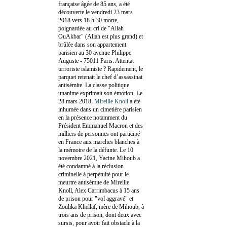
française âgée de 85 ans, a été
découverte le vendredi 23 mars
2018 vers 18 h 30 morte,
poignardée au cri de "Allah
OuAkbar" (Allah est plus grand) et
brûlée dans son appartement
parisien au 30 avenue Philippe
Auguste - 75011 Paris. Attentat
terroriste islamiste ? Rapidement, le
parquet retenait le chef d’assassinat
antisémite. La classe politique
unanime exprimait son émotion. Le
28 mars 2018,
Mireille Knoll
a été
inhumée dans un cimetière parisien
en la présence notamment du
Président Emmanuel Macron et des
milliers de personnes ont participé
en France aux marches blanches à
la mémoire de la défunte. Le 10
novembre 2021, Yacine Mihoub a
été condamné à la réclusion
criminelle à perpétuité pour le
meurtre antisémite de Mireille
Knoll, Alex Carrimbacus à 15 ans
de prison pour "vol aggravé" et
Zoulika Khellaf, mère de Mihoub, à
trois ans de prison, dont deux avec
sursis, pour avoir fait obstacle à la