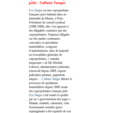
juifs : l’affaire Tanger
Eva Tanger
est une copropriétaire
française juive habitant dans un
immeuble du Marais, à Paris.
Présidente du conseil syndical
(1988-1998), elle s’est opposée à
des illégalités commises par des
copropriétaires. Emprises illégales
sur des parties communes,
convoitise et spéculation
immobilières, soupçons
d’antisémitisme, abus de majorité
en Assemblées générales de
copropriétaires, « mandat
temporaire » de Me Michèle
Lebossé, administratrice judiciaire,
renouvelé depuis 2009, experts
judiciaires partiaux, jugements
iniques…
L’affaire Tanger
illustre le
processus de spoliations
immobilières depuis 2000 visant
des copropriétaires français juifs.
Eva Tanger
a été ruinée et spoliée
par un « gouvernement des juges ».
Malade, endettée, calomniée, cette
fonctionnaire retraitée quasi-
septuagénaire a été expulsée de son