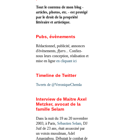
Tout le contenu de mon blog -
articles, photos, etc. - est protégé
par le droit de la propriété
littéraire et artistique.
Pubs, évènements
Rédactionnel, publicité, annonces
d'évènements,
flyers
... Confiez-
nous leurs conception, réalisation et
mise en ligne
en cliquant ici
Timeline de Twitter
Tweets de @VeroniqueChemla
Interview de Maitre Axel
Metzker, avocat de la
famille Selam
Dans la nuit du 19 au 20 novembre
2003, à Paris,
Sébastien Selam
, DJ
Juif de 23 ans, était assassiné par
un voisin musulman, Adel
Amastaibou. Débutait le combat de