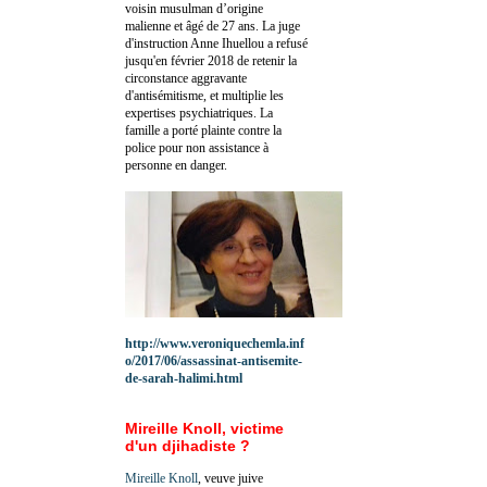
voisin musulman d’origine
malienne et âgé de 27 ans. La juge
d'instruction Anne Ihuellou a refusé
jusqu'en février 2018 de retenir la
circonstance aggravante
d'antisémitisme, et multiplie les
expertises psychiatriques. La
famille a porté plainte contre la
police pour non assistance à
personne en danger.
http://www.veroniquechemla.inf
o/2017/06/assassinat-antisemite-
de-sarah-halimi.html
Mireille Knoll, victime
d'un djihadiste ?
Mireille Knoll
, veuve juive