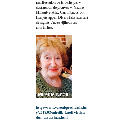
manifestation de la vérité par «
destruction de preuves ». Yacine
Mihoub et Alex Carrimbacus ont
interjeté appel. Divers faits attestent
de signes d'actes djihadistes
antisémites.
http://www.veroniquechemla.inf
o/2018/03/mireille-knoll-victime-
dun-assassinat.html