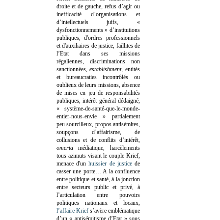
droite et de gauche, refus d’agir ou
inefficacité d’organisations et
d’intellectuels juifs, «
dysfonctionnements » d’institutions
publiques, d'ordres professionnels
et d'auxiliaires de justice, faillites de
l’Etat dans ses missions
régaliennes, discriminations non
sanctionnées,
establishment
, entités
et bureaucraties incontrôlés ou
oublieux de leurs missions, absence
de mises en jeu de responsabilités
publiques, intérêt général dédaigné,
« système-de-santé-que-le-monde-
entier-nous-envie » partialement
peu sourcilleux, propos antisémites,
soupçons d’affairisme, de
collusions et de conflits d’intérêt,
omerta
médiatique, harcèlements
tous azimuts visant le couple Krief,
menace d'un
huissier de justice
de
casser une porte…
A la confluence
entre politique et santé, à la jonction
entre secteurs public et privé, à
l’articulation entre pouvoirs
politiques nationaux et locaux,
l’affaire Krief
s’avère emblématique
d’un « antisémitisme d’Etat » sous