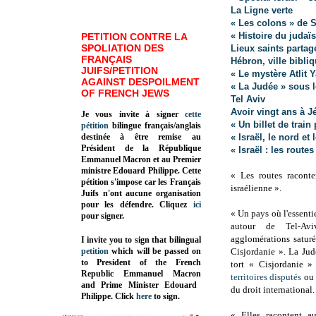
La Ligne verte
« Les colons » de
« Histoire du judaï
PETITION CONTRE LA
SPOLIATION DES
Lieux saints parta
FRANÇAIS
Hébron, ville bibli
JUIFS/PETITION
« Le mystère Atlit
AGAINST DESPOILMENT
« La Judée » sous l
OF FRENCH JEWS
Tel Aviv
Avoir vingt ans à J
Je vous invite à signer
cette
« Un billet de train
pétition
bilingue français/anglais
destinée à être remise au
« Israël, le nord et 
Président de la République
« Israël : les rout
Emmanuel Macron et au Premier
ministre Edouard Philippe. Cette
« Les routes racont
pétition s'impose car les Français
israélienne ».
Juifs n'ont aucune organisation
pour les défendre. Cliquez
ici
« Un pays où l'essenti
pour signer.
autour de Tel-Av
agglomérations satur
I invite you to sign that bilingual
petition
which will be passed on
Cisjordanie ». La Ju
to President of the French
tort « Cisjordanie 
Republic
Emmanuel Macron
territoires disputés
ou 
and Prime Minister
Edouard
du droit international.
Philippe
.
Click
here
to sign.
« Elles racontent a