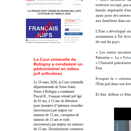
territoire occupé, pas
banals impératifs d'a
aussi pour des raisons
aux Israéliens dans u
L'Etat a développé aus
notamment à Tel Aviv,
du sud du pays.
« Les routes raconten
Palestine ». La «
Pales
La Cour criminelle de
« l'Autorité palestini
Bobigny a condamné un
Etat.
pédocriminel en milieu
juif orthodoxe
Evoquer la « colonis
Le 16 mars 2026, la Cour criminelle
l'Etat juif dans son be
départementale de Seine-Saint-
Denis à Bobigny a condamné
Et Arte diffuse ce film
Pascal H., Français retraité juif âgé
de 61 ans, à 13 ans de détention
pour (tentative d’)atteintes sexuelles
(incestueuse) par majeur sur
mineurs de 15 ans, corruption de
mineurs de 15 ans et viols
(incestueux) par majeur sur mineurs
de 15 ans. Des
infractions commises