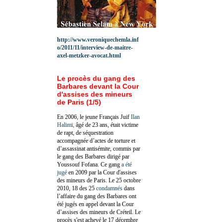
http://www.veroniquechemla.inf
o/2011/11/interview-de-maitre-
axel-metzker-avocat.html
Le procès du gang des
Barbares devant la Cour
d'assises des mineurs
de Paris (1/5)
En 2006, le jeune Français Juif
Ilan
Halimi,
âgé de 23 ans, était victime
de rapt, de séquestration
accompagnée d’actes de torture et
d’assassinat antisémite, commis par
le gang des Barbares dirigé par
Youssouf Fofana. Ce gang
a été
jugé
en 2009 par la Cour d'assises
des mineurs de Paris. Le 25 octobre
2010, 18 des 25
condamnés
dans
l’affaire du gang des Barbares ont
été jugés en appel devant la Cour
d’assises des mineurs de Créteil. Le
procès s'est achevé le 17 décembre