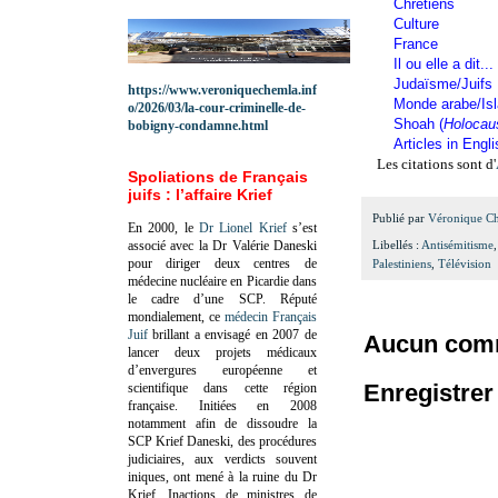
Chrétiens
Culture
France
Il ou elle a dit...
Judaïsme/Juifs
https://www.veroniquechemla.inf
Monde arabe/Is
o/2026/03/la-cour-criminelle-de-
Shoah (
Holocau
bobigny-condamne.html
Articles in Engl
Les citations sont d'
Spoliations de Français
juifs : l’affaire Krief
Publié par
Véronique C
En 2000, le
Dr Lionel Krief
s’est
associé avec la Dr Valérie Daneski
Libellés :
Antisémitisme
pour diriger deux centres de
Palestiniens
,
Télévision
médecine nucléaire en Picardie dans
le cadre d’une SCP.
Réputé
mondialement, ce
médecin Français
Juif
brillant a envisagé en 2007 de
Aucun comm
lancer deux projets médicaux
d’envergures européenne et
Enregistre
scientifique dans cette région
française.
Initiées en 2008
notamment afin de dissoudre la
SCP Krief Daneski, des procédures
judiciaires, aux verdicts souvent
iniques, ont mené à la ruine du Dr
Krief.
Inactions de ministres de