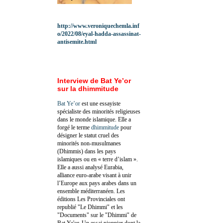
http://www.veroniquechemla.inf
o/2022/08/eyal-hadda-assassinat-
antisemite.html
Interview de Bat Ye’or
sur la dhimmitude
Bat Ye’or
est une essayiste
spécialiste des minorités religieuses
dans le monde islamique. Elle a
forgé le terme
dhimmitude
pour
désigner le statut cruel des
minorités non-musulmanes
(Dhimmis) dans les pays
islamiques ou en « terre d’islam ».
Elle a aussi analysé Eurabia,
alliance euro-arabe visant à unir
l’Europe aux pays arabes dans un
ensemble méditerranéen. Les
éditions Les Provinciales ont
republié "Le Dhimmi" et les
"Documents" sur le "Dhimmi" de
Bat Ye'or. Un essai pionnier dont la