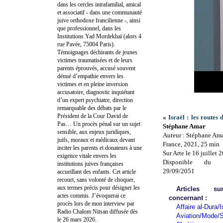
dans les cercles intrafamilial, amical
et associatif - dans une communauté
juive orthodoxe francilienne -, ainsi
que professionnel, dans les
Institutions Yad Mordekhaï (alors 4
rue Pavée, 75004 Paris).
Témoignages déchirants de jeunes
victimes traumatisées et de leurs
parents éprouvés, accusé souvent
dénué d’empathie envers les
victimes et en pleine inversion
accusatoire, diagnostic inquiétant
d’un expert psychiatre, direction
remarquable des débats par le
Président de la Cour David de
«
Israël : les routes
Pas… Un procès pénal sur un sujet
Stéphane Amar
sensible, aux enjeux juridiques,
Auteur : Stéphane Am
juifs, moraux et médicaux devant
France, 2021, 25 min
inciter les parents et donateurs à une
Sur Arte le 16 juillet 
exigence vitale envers les
Disponible du 
institutions juives françaises
29/09/2051
accueillant des enfants. Cet article
recourt, sans volonté de choquer,
aux termes précis pour désigner les
Articles 
actes commis. J’évoquerai ce
concernant :
procès lors de mon interview par
Affaire al-Dura/I
Radio Chalom Nitsan diffusée dès
Aviation/Mode/S
le 26 mars 2026.