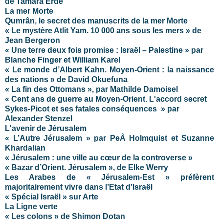
de Tamara Erde
La mer Morte
Qumrân, le secret des manuscrits de la mer Morte
« Le mystère Atlit Yam. 10 000 ans sous les mers » de
Jean Bergeron
« Une terre deux fois promise : Israël – Palestine » par
Blanche Finger et William Karel
« Le monde d’Albert Kahn. Moyen-Orient : la naissance
des nations » de David Okuefuna
« La fin des Ottomans », par Mathilde Damoisel
« Cent ans de guerre au Moyen-Orient. L'accord secret
Sykes-Picot et ses fatales conséquences » par
Alexander Stenzel
L'avenir de Jérusalem
« L’Autre Jérusalem » par PeÅ Holmquist et Suzanne
Khardalian
« Jérusalem : une ville au cœur de la controverse »
« Bazar d’Orient. Jérusalem », de Elke Werry
Les Arabes de « Jérusalem-Est » préfèrent
majoritairement vivre dans l’Etat d’Israël
« Spécial Israël » sur Arte
La Ligne verte
« Les colons » de Shimon Dotan