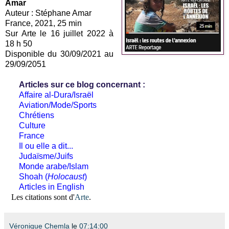
Amar
Auteur : Stéphane Amar
France, 2021, 25 min
Sur Arte le 16 juillet 2022 à
18 h 50
Disponible du 30/09/2021 au
29/09/2051
Articles sur ce blog concernant :
Affaire al-Dura/Israël
Aviation/Mode/Sports
Chrétiens
Culture
France
Il ou elle a dit...
Judaïsme/Juifs
Monde arabe/Islam
Shoah (
Holocaust
)
Articles in English
Les citations sont d'
Arte
.
Véronique Chemla
le
07:14:00