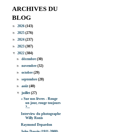
ARCHIVES DU
BLOG
►
2026
(143)
►
2025
(276)
►
2024
(237)
►
2023
(307)
▼
2022
(384)
►
décembre
(30)
►
novembre
(32)
►
octobre
(29)
►
septembre
(28)
►
août
(40)
▼
juillet
(27)
« Sur nos lèvres - Rouge
un jour, rouge toujours
?...
Interview du photographe
Willy Ronis
Raymond Depardon
Jules Dassin (1911-2008)