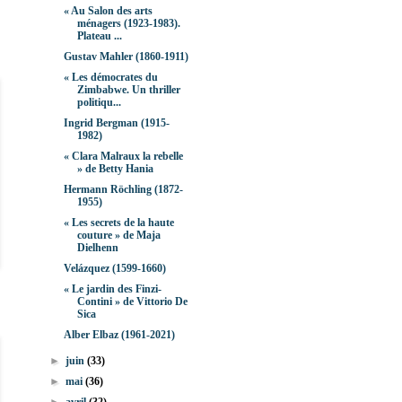
« Au Salon des arts
ménagers (1923-1983).
Plateau ...
Gustav Mahler (1860-1911)
« Les démocrates du
Zimbabwe. Un thriller
politiqu...
Ingrid Bergman (1915-
1982)
« Clara Malraux la rebelle
» de Betty Hania
Hermann Röchling (1872-
1955)
« Les secrets de la haute
couture » de Maja
Dielhenn
Velázquez (1599-1660)
« Le jardin des Finzi-
Contini » de Vittorio De
Sica
Alber Elbaz (1961-2021)
►
juin
(33)
►
mai
(36)