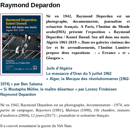
Raymond Depardon
Né en 1942, Raymond Depardon est un
photographe, documentariste, journaliste et
scénariste français. A Paris, l’Institut du Monde
arabe(IMA) présente l’exposition « Raymond
Depardon / Kamel Daoud. Son œil dans ma main.
Algérie 1961-2019 ». Dans ses galeries cinémas des
1er et 8e arrondissements, l'Institut Lumière
propose deux expositions : « Errance » et «
Glasgow ».
Juifs d’Algérie
Le massacre d'Oran du 5 juillet 1962
« Alger, la Mecque des révolutionnaires (1962-
1974) » par Ben Salama
« Si Mustapha Müller, le maître déserteur » par Lorenz Findeisen
Raymond Depardon
Né en 1942, Raymond Depardon est un photographe, documentariste -
1974, une
partie de campagne
,
Reporters
(1981),
Malraux
(1996),
10e chambre, instants
d'audience
(2004),
12 jours
(2017) -, journaliste et scénariste français.
Il a couvert notamment la guerre du Viêt Nam.