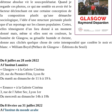
détresse absolue vit le sous-prolétariat. Quand je
regarde ces photos, ce qui me semble en avoir été le
facteur déclenchant est une certaine conception de
la composition plutôt qu’une démarche
sociologique, l’idée d’une structure picturale plutôt
que d’un reportage sur les classes populaires. Certes,
elles témoignent d’un lieu donné à un moment
donné mais, même si elles sont en couleurs, la
lumière de Glasgow, sa grisaille humide et éteinte,
donne aux clichés quelque chose de cette intemporalité que confère le noir et
blanc. » William Boyd (Préface de
Glasgow
– Éditions du Seuil)
Du 6 juillet au 28 août 2022
A l'Institut Lumière
« Glasgow » à la Galerie Cinéma
20, rue du Premier-Film, Lyon 8e
Du mardi au dimanche de 11 h à 19 h.
« Errance » à la Galerie Cinéma
3, rue de l’Arbre Sec, Lyon 1er
Du mercredi au dimanche 14h à 19h
Du 8 février au 31 juillet 2022
A
l’Institut du monde arabe