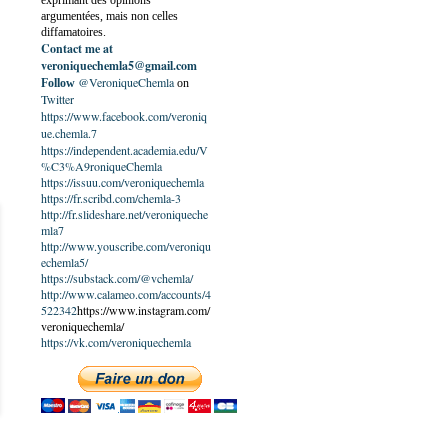
exprimant des opinions
argumentées, mais non celles
diffamatoires.
Contact me at
veroniquechemla5@gmail.com
@VeroniqueChemla
Follow
on
Twitter
https://www.facebook.com/veroniq
ue.chemla.7
https://independent.academia.edu/V
%C3%A9roniqueChemla
https://issuu.com/veroniquechemla
https://fr.scribd.com/chemla-3
http://fr.slideshare.net/veroniqueche
mla7
http://www.youscribe.com/veroniqu
echemla5/
https://substack.com/@vchemla/
http://www.calameo.com/accounts/4
522342
https://www.instagram.com/
veroniquechemla/
https://vk.com/veroniquechemla