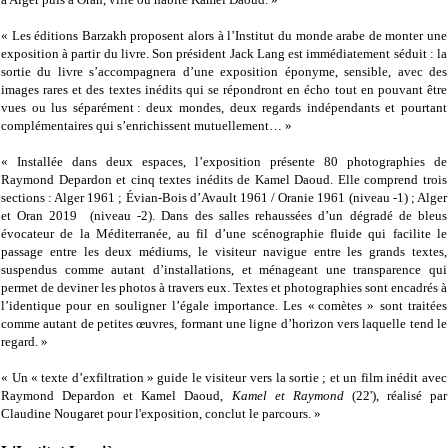
« Les éditions Barzakh proposent alors à l’Institut du monde arabe de monter une
exposition à partir du livre. Son président Jack Lang est immédiatement séduit : la
sortie du livre s’accompagnera d’une exposition éponyme, sensible, avec des
images rares et des textes inédits qui se répondront en écho tout en pouvant être
vues ou lus séparément : deux mondes, deux regards indépendants et pourtant
complémentaires qui s’enrichissent mutuellement… »
« Installée dans deux espaces, l’exposition présente 80 photographies de
Raymond Depardon et cinq textes inédits de Kamel Daoud. Elle comprend trois
sections : Alger 1961 ; Évian-Bois d’Avault 1961 / Oranie 1961 (niveau -1) ; Alger
et Oran 2019 (niveau -2). Dans des salles rehaussées d’un dégradé de bleus
évocateur de la Méditerranée, au fil d’une scénographie fluide qui facilite le
passage entre les deux médiums, le visiteur navigue entre les grands textes,
suspendus comme autant d’installations, et ménageant une transparence qui
permet de deviner les photos à travers eux. Textes et photographies sont encadrés à
l’identique pour en souligner l’égale importance. Les « comètes » sont traitées
comme autant de petites œuvres, formant une ligne d’horizon vers laquelle tend le
regard. »
« Un « texte d’exfiltration » guide le visiteur vers la sortie ; et un film inédit avec
Raymond Depardon et Kamel Daoud,
Kamel et Raymond
(22'), réalisé par
Claudine Nougaret pour l'exposition, conclut le parcours. »