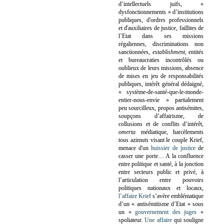
d’intellectuels juifs, «
dysfonctionnements » d’institutions
publiques, d'ordres professionnels
et d'auxiliaires de justice, faillites de
l’Etat dans ses missions
régaliennes, discriminations non
sanctionnées,
establishment
, entités
et bureaucraties incontrôlés ou
oublieux de leurs missions, absence
de mises en jeu de responsabilités
publiques, intérêt général dédaigné,
« système-de-santé-que-le-monde-
entier-nous-envie » partialement
peu sourcilleux, propos antisémites,
soupçons d’affairisme, de
collusions et de conflits d’intérêt,
omerta
médiatique, harcèlements
tous azimuts visant le couple Krief,
menace d'un
huissier de justice
de
casser une porte…
A la confluence
entre politique et santé, à la jonction
entre secteurs public et privé, à
l’articulation entre pouvoirs
politiques nationaux et locaux,
l’affaire Krief
s’avère emblématique
d’un « antisémitisme d’Etat » sous
un «
gouvernement des juges
»
spoliateur.
Une affaire
qui souligne