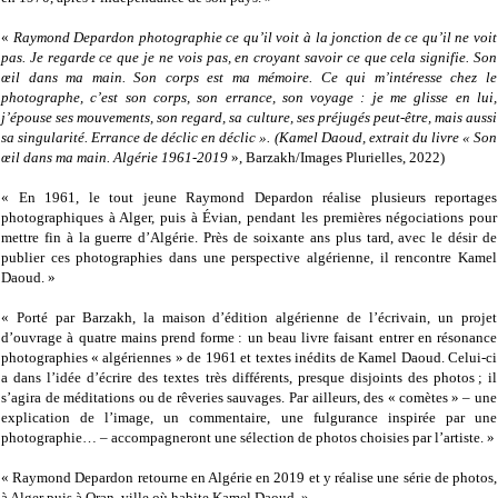
«
Raymond Depardon photographie ce qu’il voit à la jonction de ce qu’il ne voit
pas. Je regarde ce que je ne vois pas, en croyant savoir ce que cela signifie. Son
œil dans ma main. Son corps est ma mémoire. Ce qui m’intéresse chez le
photographe, c’est son corps, son errance, son voyage : je me glisse en lui,
j’épouse ses mouvements, son regard, sa culture, ses préjugés peut-être, mais aussi
sa singularité. Errance de déclic en déclic ». (Kamel Daoud, extrait du livre « Son
œil dans ma main. Algérie 1961-2019
», Barzakh/Images Plurielles, 2022)
« En 1961, le tout jeune Raymond Depardon réalise plusieurs reportages
photographiques à Alger, puis à Évian, pendant les premières négociations pour
mettre fin à la guerre d’Algérie. Près de soixante ans plus tard, avec le désir de
publier ces photographies dans une perspective algérienne, il rencontre Kamel
Daoud. »
« Porté par Barzakh, la maison d’édition algérienne de l’écrivain, un projet
d’ouvrage à quatre mains prend forme : un beau livre faisant entrer en résonance
photographies « algériennes » de 1961 et textes inédits de Kamel Daoud. Celui-ci
a dans l’idée d’écrire des textes très différents, presque disjoints des photos ; il
s’agira de méditations ou de rêveries sauvages. Par ailleurs, des « comètes » – une
explication de l’image, un commentaire, une fulgurance inspirée par une
photographie… – accompagneront une sélection de photos choisies par l’artiste. »
« Raymond Depardon retourne en Algérie en 2019 et y réalise une série de photos,
à Alger puis à Oran, ville où habite Kamel Daoud. »