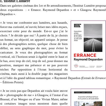
L'Institut Lumière
Dans ses galeries cinémas des 1er et 8e arrondissements, l'Institut Lumière proposa
deux expositions : « Errance. Raymond Depardon » et « Glasgow. Raymond
Depardon ».
« Je veux me confronter aux lumières, aux hasards,
forcer ma curiosité, m’ouvrir, briser mes idées reçues,
exorciser cette peur du monde. Est-ce que j’ai le
choix ? Je décide que oui ! À partir de là, je choisis
un format, un objectif, un appareil unique. Je pense
à des photographies nettes, quelque chose de bien
défini, au sens graphique du mot, pour éviter la
caricature. Je veux des photographies au format
vertical, où l’horizon serait à égalité entre le haut et
le bas, avec trop de ciel, trop de sol, pour donner ma
position, marquer ma présence et ne pas pouvoir
tricher. Par opposition à l’écran horizontal du
cinéma, mais aussi à la double page des magazines
et à l’idée du grand tableau romantique. » Raymond Depardon (Extrait de
Errance
– Éditions Points)
« Je ne crois pas que Depardon ait voulu faire œuvre
de « photographe de rue » à Glasgow, à l’instar d’un
Brassaï, d’un Weegee ou d’une Vivian Maier, même
si certaines images nous montrent dans quelle