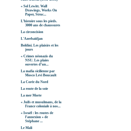
« Sol Lewitt. Wall
Drawings, Works On
Paper, Struc...
L’histoire sous les pieds.
3000 ans de chaussures
La circoncision
L'Azerbaïdjan
Boldini. Les plaisirs et les
jours
« Crimes néonazis du
NSU. Les plaies
ouvertes d’un...
La mafia sicilienne par
Mosco Levi Boucault
La Corée du Nord
La route de la soie
La mer Morte
« Juifs et musulmans, de la
France coloniale à nos...
« Israël : les routes de
l’annexion » de
Stéphane ...
Le Mali