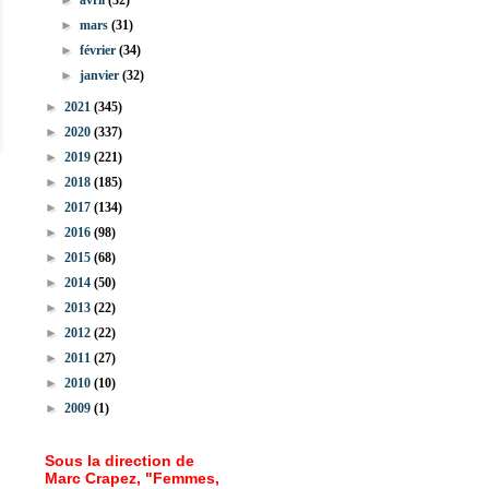
►
avril
(32)
►
mars
(31)
►
février
(34)
►
janvier
(32)
►
2021
(345)
►
2020
(337)
►
2019
(221)
►
2018
(185)
►
2017
(134)
►
2016
(98)
►
2015
(68)
►
2014
(50)
►
2013
(22)
►
2012
(22)
►
2011
(27)
►
2010
(10)
►
2009
(1)
Sous la direction de
Marc Crapez, "Femmes,