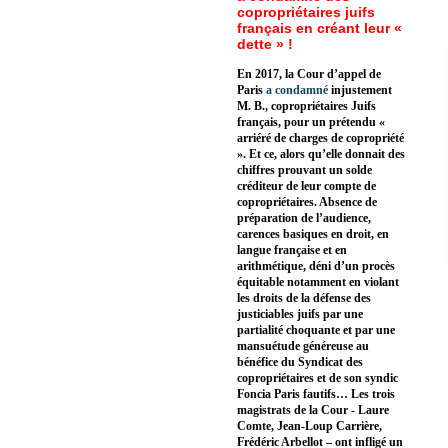
copropriétaires juifs
français en créant leur «
dette » !
En 2017, la Cour d’appel de
Paris
a condamné
injustement
M. B., copropriétaires Juifs
français, pour un prétendu «
arriéré de charges de copropriété
». Et ce, alors qu’elle donnait des
chiffres prouvant un solde
créditeur de leur compte de
copropriétaires. Absence de
préparation de l’audience,
carences basiques en droit, en
langue française et en
arithmétique, déni d’un procès
équitable notamment en violant
les droits de la défense des
justiciables juifs par une
partialité choquante et par une
mansuétude généreuse au
bénéfice du Syndicat des
copropriétaires et de son syndic
Foncia Paris fautifs… Les trois
magistrats de la Cour - Laure
Comte, Jean-Loup Carrière,
Frédéric Arbellot – ont infligé un