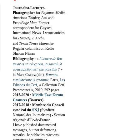
Journalist-Lecturer-
Photographer
for
Pajamas Media,
American Thinker, Ami
and
FrontPage Mag
. Former
correspondent for Guysen
International News. I wrote articles
Haaretz
L'Arche
for
,
Torah Times Magazine
and
Regular columnist on Radio
Shalom Nitsan
L’œuvre de Bat
Bibliography
:
«
Ye’or et sa réception. Jusqu’où la
contradiction est-elle possible ?
»
Femmes,
in Marc Crapez (dir.),
totalitarisme & tyrannie
. Paris,
Les
Editions du Cerf
, « Collection Cerf
Patrimoines », 2019, 392 pages
Middle East Forum
2015-2020 :
Grantees
(Bourses).
2017-2018 : Membre du Conseil
SNJ
syndical du
(Syndicat
National des Journalistes) - Section
régionale d’Île-de-France.
I have published documented
messages, but not defamating
remarks. Je publie les réactions