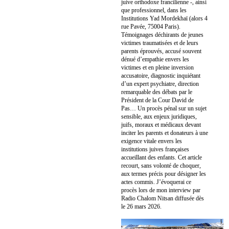
juive orthodoxe francilienne -, ainsi
que professionnel, dans les
Institutions Yad Mordekhaï (alors 4
rue Pavée, 75004 Paris).
Témoignages déchirants de jeunes
victimes traumatisées et de leurs
parents éprouvés, accusé souvent
dénué d’empathie envers les
victimes et en pleine inversion
accusatoire, diagnostic inquiétant
d’un expert psychiatre, direction
remarquable des débats par le
Président de la Cour David de
Pas… Un procès pénal sur un sujet
sensible, aux enjeux juridiques,
juifs, moraux et médicaux devant
inciter les parents et donateurs à une
exigence vitale envers les
institutions juives françaises
accueillant des enfants. Cet article
recourt, sans volonté de choquer,
aux termes précis pour désigner les
actes commis. J’évoquerai ce
procès lors de mon interview par
Radio Chalom Nitsan diffusée dès
le 26 mars 2026.