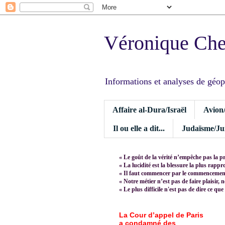
Véronique Ch
Informations et analyses de géopoli
Affaire al-Dura/Israël
Avion
Il ou elle a dit...
Judaïsme/Jui
« Le goût de la vérité n’empêche pas la p
« La lucidité est la blessure la plus rapp
« Il faut commencer par le commencement,
« Notre métier n’est pas de faire plaisir, 
« Le plus difficile n'est pas de dire ce que
La Cour d’appel de Paris
a condamné des