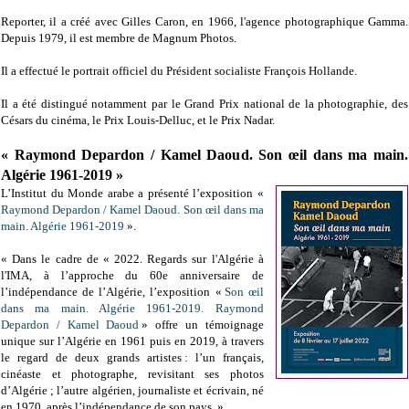
Reporter, il a créé avec Gilles Caron, en 1966, l'agence photographique Gamma.
Depuis 1979, il est membre de Magnum Photos.
Il a effectué le portrait officiel du Président socialiste François Hollande.
Il a été distingué notamment par le Grand Prix national de la photographie, des
Césars du cinéma, le Prix Louis-Delluc, et le Prix Nadar.
« Raymond Depardon / Kamel Daoud. Son œil dans ma main.
Algérie 1961-2019 »
L’Institut du Monde arabe a présenté l’exposition «
Raymond Depardon / Kamel Daoud. Son œil dans ma
main. Algérie 1961-2019
».
« Dans le cadre de « 2022. Regards sur l'Algérie à
l'IMA, à l’approche du 60e anniversaire de
l’indépendance de l’Algérie, l’exposition «
Son œil
dans ma main. Algérie 1961-2019. Raymond
Depardon / Kamel Daoud
» offre un témoignage
unique sur l’Algérie en 1961 puis en 2019, à travers
le regard de deux grands artistes : l’un français,
cinéaste et photographe, revisitant ses photos
d’Algérie ; l’autre algérien, journaliste et écrivain, né
en 1970, après l’indépendance de son pays. »