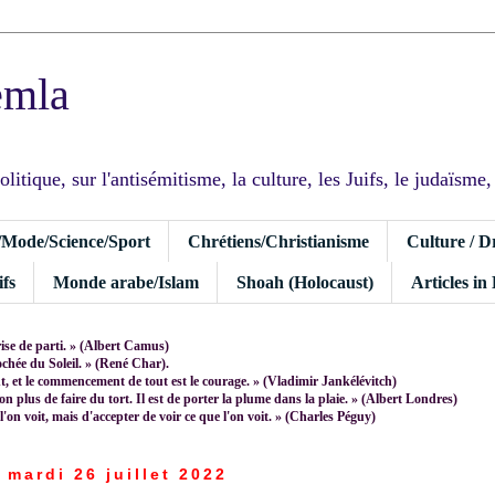
emla
tique, sur l'antisémitisme, la culture, les Juifs, le judaïsme, I
/Mode/Science/Sport
Chrétiens/Christianisme
Culture / D
fs
Monde arabe/Islam
Shoah (Holocaust)
Articles in
rise de parti. » (Albert Camus)
rochée du Soleil. » (René Char).
 et le commencement de tout est le courage. » (Vladimir Jankélévitch)
non plus de faire du tort. Il est de porter la plume dans la plaie. » (Albert Londres)
 l'on voit, mais d'accepter de voir ce que l'on voit. » (Charles Péguy)
mardi 26 juillet 2022