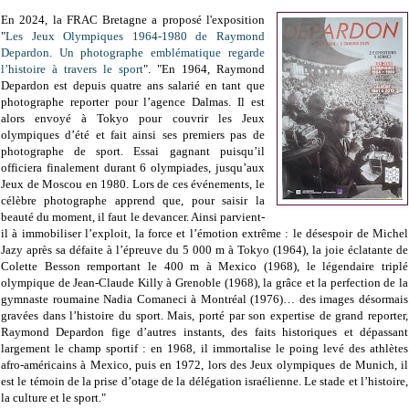
En 2024, la FRAC Bretagne a proposé l'exposition
"
Les Jeux Olympiques 1964-1980 de Raymond
Depardon. Un photographe emblématique regarde
l’histoire à travers le sport
". "En 1964, Raymond
Depardon est depuis quatre ans salarié en tant que
photographe reporter pour l’agence Dalmas. Il est
alors envoyé à Tokyo pour couvrir les Jeux
olympiques d’été et fait ainsi ses premiers pas de
photographe de sport. Essai gagnant puisqu’il
officiera finalement durant 6 olympiades, jusqu’aux
Jeux de Moscou en 1980. Lors de ces événements, le
célèbre photographe apprend que, pour saisir la
beauté du moment, il faut le devancer. Ainsi parvient-
il à immobiliser l’exploit, la force et l’émotion extrême : le désespoir de Michel
Jazy après sa défaite à l’épreuve du 5 000 m à Tokyo (1964), la joie éclatante de
Colette Besson remportant le 400 m à Mexico (1968), le légendaire triplé
olympique de Jean-Claude Killy à Grenoble (1968), la grâce et la perfection de la
gymnaste roumaine Nadia Comaneci à Montréal (1976)… des images désormais
gravées dans l’histoire du sport. Mais, porté par son expertise de grand reporter,
Raymond Depardon fige d’autres instants, des faits historiques et dépassant
largement le champ sportif : en 1968, il immortalise le poing levé des athlètes
afro-américains à Mexico, puis en 1972, lors des Jeux olympiques de Munich, il
est le témoin de la prise d’otage de la délégation israélienne. Le stade et l’histoire,
la culture et le sport."