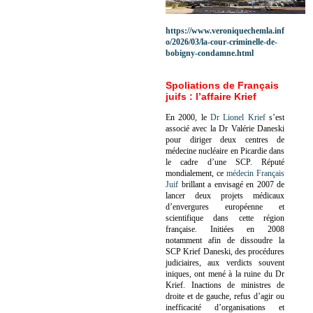
https://www.veroniquechemla.inf
o/2026/03/la-cour-criminelle-de-
bobigny-condamne.html
Spoliations de Français
juifs : l’affaire Krief
En 2000, le
Dr Lionel Krief
s’est
associé avec la Dr Valérie Daneski
pour diriger deux centres de
médecine nucléaire en Picardie dans
le cadre d’une SCP.
Réputé
mondialement, ce
médecin Français
Juif
brillant a envisagé en 2007 de
lancer deux projets médicaux
d’envergures européenne et
scientifique dans cette région
française.
Initiées en 2008
notamment afin de dissoudre la
SCP Krief Daneski, des procédures
judiciaires, aux verdicts souvent
iniques, ont mené à la ruine du Dr
Krief.
Inactions de ministres de
droite et de gauche, refus d’agir ou
inefficacité d’organisations et