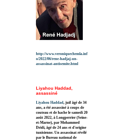
http://www.veroniquechemla.inf
o/2022/06/rene-hadjaj-un-
assassinat-antisemite.html
Liyahou Haddad,
assassiné
Liyahou Haddad
, juif âgé de 34
ans, a été assassiné à coups de
couteau et de hache le samedi 20
août 2022, à Longperrier (Seine-
et-Marne), par Mohammed
Dridi, âgé de 24 ans et d'origine
tunisienne. Un assassinat révélé
par le Bureau national de