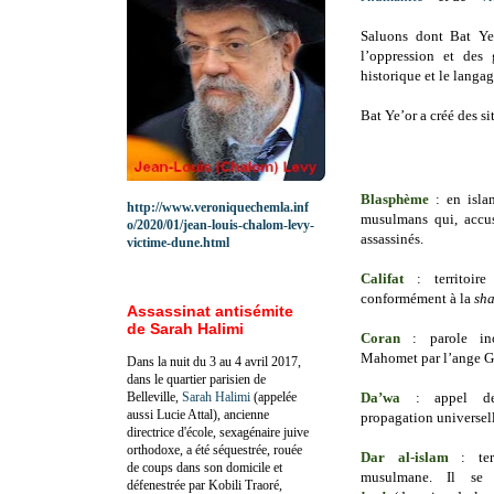
Saluons dont Bat Ye
l’oppression et des 
historique et le langa
Bat Ye’or a créé des si
Blasphème
: en isla
http://www.veroniquechemla.inf
musulmans qui, accu
o/2020/01/jean-louis-chalom-levy-
assassinés.
victime-dune.html
Califat
: territoire
conformément à la
sha
Assassinat antisémite
de Sarah Halimi
Coran
: parole inc
Mahomet par l’ange Ga
Dans la nuit du 3 au 4 avril 2017,
dans le quartier parisien de
Belleville,
Sarah Halimi
(appelée
Da’wa
: appel de 
aussi Lucie Attal), ancienne
propagation universell
directrice d'école, sexagénaire juive
orthodoxe, a été séquestrée, rouée
Dar al-islam
: terr
de coups dans son domicile et
musulmane. Il se
défenestrée par Kobili Traoré,