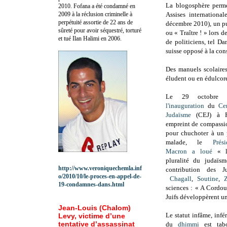
La blogosphère perme
2010.
Fofana a été c
ondamné en
2009 à la réclusion criminelle à
Assises international
perpétuité assortie de 22 ans de
décembre 2010), un pu
sûreté pour avoir séquestré, torturé
ou « Traître ! » lors 
et tué Ilan Halimi en 2006.
de politiciens, tel D
suisse opposé à la con
Des manuels scolaire
éludent ou en édulcoren
Le 29 octobre 
l'inauguration
du
Ce
Judaïsme
(CEJ) à Pa
empreint de compassi
pour chuchoter à un 
malade, le
Pré
Macron
a loué
« la
pluralité du judaïs
http://www.veroniquechemla.inf
contribution des J
o/2010/10/le-proces-en-appel-de-
Chagall
,
Soutine
,
19-condamnes-dans.html
sciences : « A Cordou
Juifs développèrent un
Jean-Louis (Chalom)
Le statut infâme, infé
Levy, victime d’une
tentative d’assassinat
du
dhimmi
est tabo