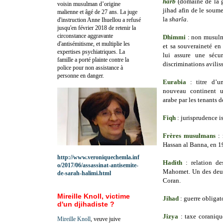
harb
(domaine de la gu
voisin musulman d’origine
jihad afin de le soume
malienne et âgé de 27 ans. La juge
la
sharîa
.
d'instruction Anne Ihuellou a refusé
jusqu'en février 2018 de retenir la
circonstance aggravante
Dhimmi
: non musulm
d'antisémitisme, et multiplie les
et sa souveraineté en
expertises psychiatriques. La
lui assure une sécur
famille a porté plainte contre la
discriminations avilis
police pour non assistance à
personne en danger.
Eurabia
: titre d’u
nouveau continent u
arabe par les tenants d
Fiqh
: jurisprudence i
Frères musulmans
: 
Hassan al Banna, en 1
http://www.veroniquechemla.inf
Hadith
: relation de
o/2017/06/assassinat-antisemite-
Mahomet. Un des deux
de-sarah-halimi.html
Coran.
Mireille Knoll, victime
Jihad
: guerre obligat
d'un djihadiste ?
Jizya
: taxe coraniqu
Mireille Knoll
, veuve juive