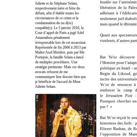
fondée sur l’antisémit
Juliette et de Stéphane Selam,
libération de la Pale
respectivement mère et frère du
adhérant à l’édificat
défunt, afin d’établir toutes les
circonstances de ce crime et la
seulement juif diabolis
condamnation du ou d(es)
mais quand le dhimmi
coupable(s). Le 5 janvier 2010, la
Cour d’appel de Paris a jugé Adel
Quant aux spectateurs
Amastaibou pénalement
virulents, d’autres par
irresponsable lors de cet assassinat.
Représentée de fin 2006 à 2013 par
Maître Axel Metzker, puis par Me
Bat Ye'or découvre 
Portejoie, la famille Selam a lancé
de multiples procédures. Une
l’Histoire pour l’adapt
stratégie pertinente. Mais ces deux
politique en Israël -
avocats refusent de me
Begin du Likoud, gr
communiquer leur dossier bien que
incite des universitai
je bénéficie de l'accord de Mme
Ye’or de renoncer à
Juliette Selam.
renforcer le camp 
le
Jerusalem Post
: 
Pourquoi chercher un 
pas ?
»
Bat Ye’or reçoit le so
historiens des Juifs :
Eliezer Bashan, de Ro
l’opposition de Mare