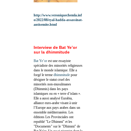
http://www.veroniquechemla.inf
o/2022/08/eyal-hadda-assassinat-
antisemite.html
Interview de Bat Ye’or
sur la dhimmitude
Bat Ye’or
est une essayiste
spécialiste des minorités religieuses
dans le monde islamique. Elle a
forgé le terme
dhimmitude
pour
désigner le statut cruel des
minorités non-musulmanes
(Dhimmis) dans les pays
islamiques ou en « terre d’islam ».
Elle a aussi analysé Eurabia,
alliance euro-arabe visant à unir
l’Europe aux pays arabes dans un
ensemble méditerranéen. Les
éditions Les Provinciales ont
republié "Le Dhimmi" et les
"Documents" sur le "Dhimmi" de
Bat Ye'or. Un essai pionnier dont la