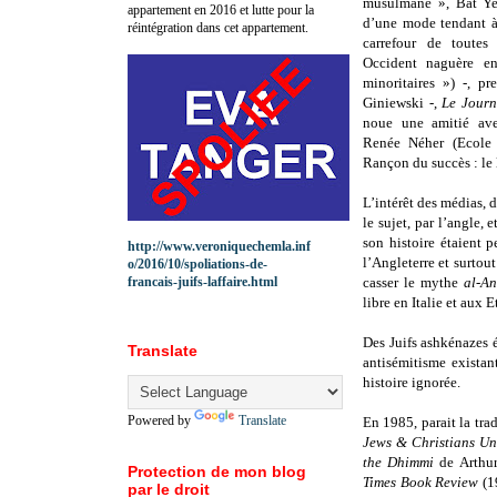
musulmane », Bat Ye'
appartement en 2016 et lutte pour la
d’une mode tendant à
réintégration dans cet appartement.
carrefour de toutes
Occident naguère en
minoritaires ») -, pr
Giniewski -,
Le Journ
noue une a
mitié av
Renée Néher (Ecole 
Rançon du succès : le l
L’intérêt des médias, 
le sujet, par l’angle,
son histoire étaient 
http://www.veroniquechemla.inf
l’Angleterre et surtout
o/2016/10/spoliations-de-
francais-juifs-laffaire.html
casser le mythe
al-An
libre en Italie et aux 
Des Juifs ashkénazes é
Translate
antisémitisme existant
histoire ignorée.
Powered by
Translate
En 1985, parait la tra
Jews & Christians Un
the Dhimmi
de Arthur
Protection de mon blog
Times Book Review
(1
par le droit