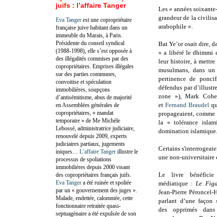
juifs : l’affaire Tanger
Les « années soixante-d
grandeur de la civilis
Eva Tanger
est une copropriétaire
arabophile ».
française juive habitant dans un
immeuble du Marais, à Paris.
Présidente du conseil syndical
Bat Ye’or
osait dire, 
(1988-1998), elle s’est opposée à
« a libéré le dhimmi 
des illégalités commises par des
leur histoire, à mettre
copropriétaires. Emprises illégales
musulmans, dans un 
sur des parties communes,
pertinence de poncif
convoitise et spéculation
défendus par d’illustr
immobilières, soupçons
zone »), Mark Cohen
d’antisémitisme, abus de majorité
et
Fernand Braudel
qui
en Assemblées générales de
copropriétaires, « mandat
propageaient, comme l
temporaire » de Me Michèle
la « tolérance islam
Lebossé, administratrice judiciaire,
domination islamique.
renouvelé depuis 2009, experts
judiciaires partiaux, jugements
Certains s'interrogeaie
iniques…
L’affaire Tanger
illustre le
une non-universitaire o
processus de spoliations
immobilières depuis 2000 visant
Le livre bénéfici
des copropriétaires français juifs.
Eva Tanger
a été ruinée et spoliée
médiatique :
Le Fig
par un « gouvernement des juges ».
Jean-Pierre Péroncel-
Malade, endettée, calomniée, cette
parlant d’une façon s
fonctionnaire retraitée quasi-
des opprimés dans 
septuagénaire a été expulsée de son