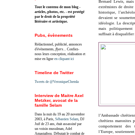
Bernard Lewis, mais
extrémistes de droite
Tout le contenu de mon blog -
articles, photos, etc. - est protégé
historique, l’archéo
par le droit de la propriété
devaient se soumettre
littéraire et artistique.
idéologie. La descript
mais politiquement 
suffisait à disqualifie
Pubs, évènements
Rédactionnel, publicité, annonces
d'évènements,
flyers
... Confiez-
nous leurs conception, réalisation et
mise en ligne
en cliquant ici
Timeline de Twitter
Tweets de @VeroniqueChemla
Interview de Maitre Axel
Metzker, avocat de la
famille Selam
Dans la nuit du 19 au 20 novembre
l’Ambassade chrétienn
2003, à Paris,
Sébastien Selam
, DJ
chrétiens maronites 
Juif de 23 ans, était assassiné par
comportement des t
un voisin musulman, Adel
l’Europe,
soutiennent
Amastaibou. Débutait le combat de