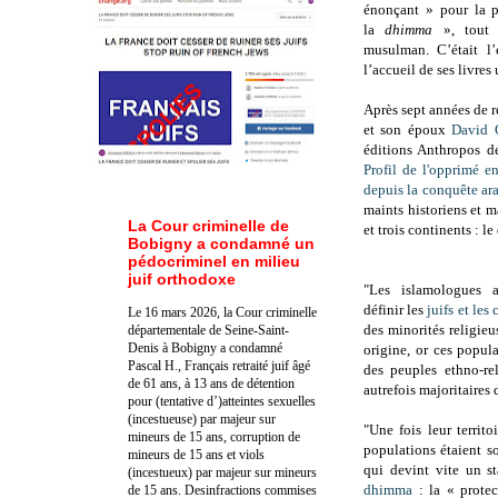
énonçant » pour la p
la
dhimma
», tout
musulman. C’était l
l’accueil de ses livres 
Après sept années de r
et son époux
David 
éditions Anthropos de
Profil de l'opprimé e
depuis la conquête ar
maints historiens et ma
La Cour criminelle de
et trois continents
: le
Bobigny a condamné un
pédocriminel en milieu
juif orthodoxe
"Les islamologues a
définir les
juifs et les
Le 16 mars 2026, la Cour criminelle
des minorités religieu
départementale de Seine-Saint-
Denis à Bobigny a condamné
origine, or ces popula
Pascal H., Français retraité juif âgé
des peuples ethno-rel
de 61 ans, à 13 ans de détention
autrefois majoritaires 
pour (tentative d’)atteintes sexuelles
(incestueuse) par majeur sur
"Une fois leur territ
mineurs de 15 ans, corruption de
populations étaient s
mineurs de 15 ans et viols
qui devint vite un st
(incestueux) par majeur sur mineurs
dhimma
: la « protec
de 15 ans. Des
infractions commises