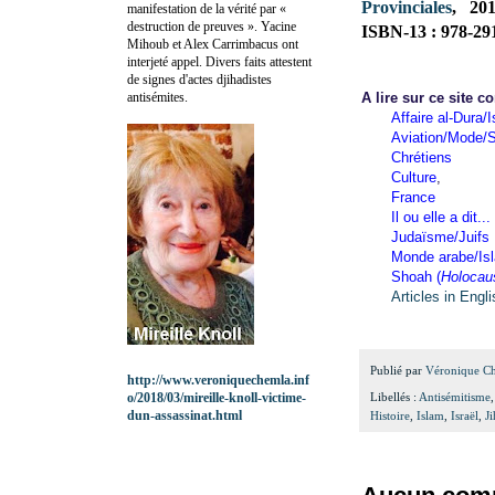
Provinciales
, 20
manifestation de la vérité par «
destruction de preuves ». Yacine
ISBN-13 : 978-29
Mihoub et Alex Carrimbacus ont
interjeté appel. Divers faits attestent
de signes d'actes djihadistes
antisémites.
A lire sur ce site c
Affaire al-Dura/I
Aviation/Mode/S
Chrétiens
Culture
,
France
Il ou elle a dit...
Judaïsme/Juifs
Monde arabe/Is
Shoah (
Holocau
Articles in Engl
Publié par
Véronique C
http://www.veroniquechemla.inf
o/2018/03/mireille-knoll-victime-
Libellés :
Antisémitisme
dun-assassinat.html
Histoire
,
Islam
,
Israël
,
J