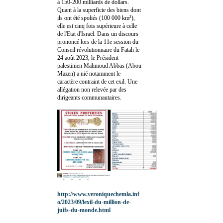
à 150-200 milliards de dollars.
Quant à la superficie des biens dont
ils ont été spoliés (100 000 km²),
elle est cinq fois supérieure à celle
de l'Etat d'Israël. Dans un discours
prononcé lors de la 11e session du
Conseil révolutionnaire du Fatah le
24 août 2023, le Président
palestinien Mahmoud Abbas (Abou
Mazen) a nié notamment le
caractère contraint de cet exil. Une
allégation non relevée par des
dirigeants communautaires.
http://www.veroniquechemla.inf
o/2023/09/lexil-du-million-de-
juifs-du-monde.html