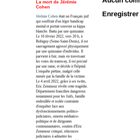
Aucun comm
La mort de Jérémie
Cohen
Enregistre
Jérémie Cohen
était un Français juif
qui souffrait d'un léger handicap
mental et portait souvent sa kippa
blanche. Battu par une quinzaine.
Le 16 février 2022, vers 20 h, à
Bobigny (Seine-Saint-Denis), il est
sauvagement agressé physiquement
par une quinzaine d'individus. Il
parvient à fuir, mais en traversant
les voies du tramway, il est percuté
par une rame, et décède à l'hôpital.
L'enquête piétine, malgré celle
menée par la famille de la victime.
Le 4 avril 2022, grâce à ses twitts,
Eric Zemmour révèle cette tragédie.
Département francilien dangereux
notamment pour les Juifs, famille
endeuillée et isolée contrainte
d'enquêter face aux
dysfonctionnements politico-
judiciaires, omerta médiatico-
politique et de dirigeants
communautaires, soutien d'Eric
Zemmour critiqué, réticences
judiciaires à admettre les