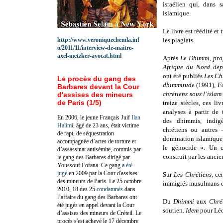
israélien qui, dans 
islamique.
Le livre est réédité et
http://www.veroniquechemla.inf
les plagiats.
o/2011/11/interview-de-maitre-
axel-metzker-avocat.html
Après
Le Dhimmi, prof
Afrique du Nord dep
ont été publiés
Les Chr
Le procès du gang des
dhimmitude
(1991),
Fa
Barbares devant la Cour
chrétiens sous l’isla
d'assises des mineurs
de Paris (1/5)
treize siècles, ces li
analyses à partir de
En 2006, le jeune Français Juif
Ilan
des dhimmis, indig
Halimi,
âgé de 23 ans, était victime
chrétiens ou autres 
de rapt, de séquestration
domination islamique,
accompagnée d’actes de torture et
le génocide ». Un ch
d’assassinat antisémite, commis par
construit par les anci
le gang des Barbares dirigé par
Youssouf Fofana. Ce gang
a été
jugé
en 2009 par la Cour d'assises
Sur
Les Chrétiens
, ce
des mineurs de Paris. Le 25 octobre
immigrés musulmans e
2010, 18 des 25
condamnés
dans
l’affaire du gang des Barbares ont
Du
Dhimmi
aux
Chré
été jugés en appel devant la Cour
soutien.
Idem
pour Lé
d’assises des mineurs de Créteil. Le
procès s'est achevé le 17 décembre