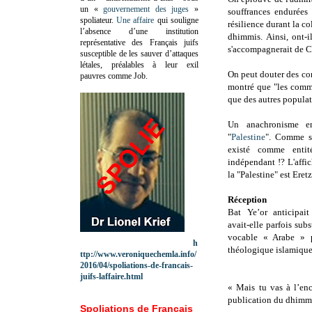
un «
gouvernement des juges
»
souffrances endurées
spoliateur.
Une affaire
qui souligne
résilience durant la co
l’absence d’une institution
dhimmis. Ainsi, ont-
représentative des Français juifs
s'accompagnerait de C
susceptible de les sauver d’attaques
létales, préalables à leur exil
On peut douter des co
pauvres comme Job.
montré que "les comm
que des autres populat
Un anachronisme 
"
Palestine
". Comme si
existé comme entit
indépendant !? L'affi
la "Palestine" est Eretz 
Réception
Bat Ye’or anticipait
avait-elle parfois sub
vocable « Arabe » p
h
théologique islamique
ttp://www.veroniquechemla.info/
2016/04/spoliations-de-francais-
juifs-laffaire.html
« Mais tu vas à l’enc
publication du dhimmi 
Spoliations de Français