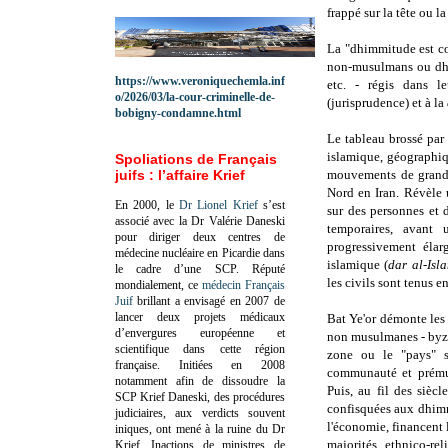
frappé sur la tête ou l
La "dhimmitude est c
non-musulmans ou dhim
https://www.veroniquechemla.inf
etc. - régis dans l
o/2026/03/la-cour-criminelle-de-
(jurisprudence) et à la
bobigny-condamne.html
Le tableau brossé pa
islamique, géographiq
Spoliations de Français
juifs : l’affaire Krief
mouvements de grande
Nord en Iran. Révèle 
En 2000, le
Dr Lionel Krief
s’est
sur des personnes et 
associé avec la Dr Valérie Daneski
temporaires, avant 
pour diriger deux centres de
progressivement élarg
médecine nucléaire en Picardie dans
islamique (
dar al-Isl
le cadre d’une SCP.
Réputé
les civils sont tenus e
mondialement, ce
médecin Français
Juif
brillant a envisagé en 2007 de
lancer deux projets médicaux
Bat Ye'or démonte les
d’envergures européenne et
non musulmanes - byzan
scientifique dans cette région
zone ou le "pays" s
française.
Initiées en 2008
communauté et prémuni
notamment afin de dissoudre la
Puis, au fil des siècl
SCP Krief Daneski, des procédures
confisquées aux dhimmi
judiciaires, aux verdicts souvent
l'économie, financent
iniques, ont mené à la ruine du Dr
majorités ethnico-re
Krief.
Inactions de ministres de