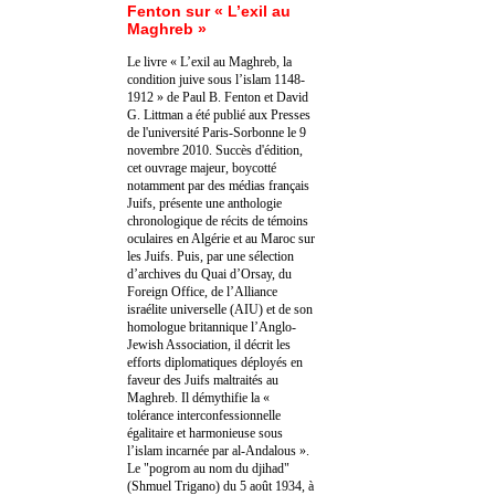
Fenton sur « L’exil au
Maghreb »
Le livre « L’exil au Maghreb, la
condition juive sous l’islam 1148-
1912 » de Paul B. Fenton et David
G. Littman a été publié aux Presses
de l'université Paris-Sorbonne le 9
novembre 2010. Succès d'édition,
cet ouvrage majeur, boycotté
notamment par des médias français
Juifs, présente une anthologie
chronologique de récits de témoins
oculaires en Algérie et au Maroc sur
les Juifs. Puis, par une sélection
d’archives du Quai d’Orsay, du
Foreign Office, de l’Alliance
israélite universelle (AIU) et de son
homologue britannique l’Anglo-
Jewish Association, il décrit les
efforts diplomatiques déployés en
faveur des Juifs maltraités au
Maghreb. Il démythifie la «
tolérance interconfessionnelle
égalitaire et harmonieuse sous
l’islam incarnée par al-Andalous ».
Le "pogrom au nom du djihad"
(Shmuel Trigano) du 5 août 1934, à