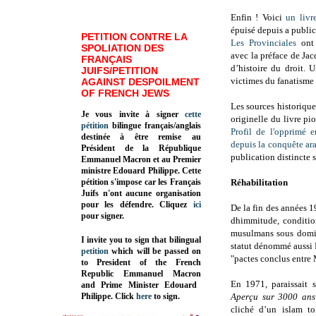
Enfin ! Voici
un livr
épuisé depuis a publi
PETITION CONTRE LA
Les Provinciales
ont 
SPOLIATION DES
avec la préface de Jac
FRANÇAIS
d’histoire du droit. 
JUIFS/PETITION
victimes du fanatisme 
AGAINST DESPOILMENT
OF FRENCH JEWS
Les sources historique
Je vous invite à signer
cette
originelle du livre pi
pétition
bilingue français/anglais
Profil de l'opprimé 
destinée à être remise au
depuis la conquête ar
Président de la République
publication distincte s
Emmanuel Macron et au Premier
ministre Edouard Philippe. Cette
pétition s'impose car les Français
Réhabilitation
Juifs n'ont aucune organisation
pour les défendre. Cliquez
ici
De la fin des années 1
pour signer.
dhimmitude, conditio
musulmans sous domin
I invite you to sign that bilingual
statut dénommé aussi P
petition
which will be passed on
"pactes conclus entre 
to President of the French
Republic
Emmanuel Macron
En 1971, paraissait 
and Prime Minister
Edouard
Philippe
.
Click
here
to sign.
Aperçu sur 3000 ans 
cliché d’un islam to