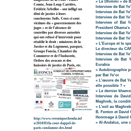
« Le Dhimmi » de B
Comte, Jean-Loup Carrière,
Interview de Bat Ye’
Frédéric Arbellot – ont infligé un
Interview de Bat Ye’
déni de justice à leurs
Interview de Bat Ye'
concitoyens Juifs. Ceux-ci sont
Interview of Bat Y
victimes du « gouvernement des
President Obama's
juges » et de l’absence de
contrôles par diverses autorités
Interview de Bat Ye'
qui ont refusé d’intervenir pour
Interview de Bat Ye'
rétablir le droit : ministres de la
« L’Europe et le spe
Justice et du Logement, parquet,
Le directeur du CAP
Groupe Foncia, Chambre du
Interview de Bat Ye'
Commerce et de l’Industrie,
Interview de Bat 
Ordres des avocats et des
Eurabia
huissiers de justice de Paris, etc.
« Autobiographie p
par Bat Ye’or
« L’œuvre de Bat Ye
elle possible ? »
« Le dernier khamsi
Interview de Davi
Maghreb, la conditi
« L’exil au Maghreb
B. Fenton et David 
Hommage à David G.
http://www.veroniquechemla.inf
« Al-Andalus, une c
o/2018/03/la-cour-dappel-de-
paris-condamne-des.html