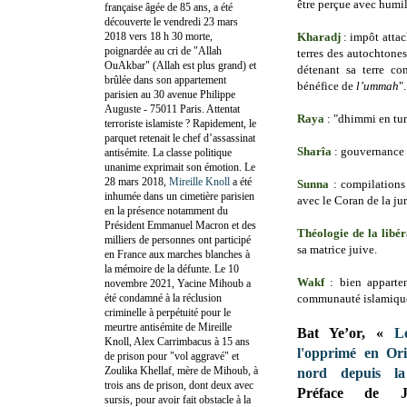
être perçue avec humili
française âgée de 85 ans, a été
découverte le vendredi 23 mars
2018 vers 18 h 30 morte,
Kharadj
: impôt attac
poignardée au cri de "Allah
terres
des autochtones
OuAkbar" (Allah est plus grand) et
détenant sa terre c
brûlée dans son appartement
bénéfice de
l’ummah
".
parisien au 30 avenue Philippe
Auguste - 75011 Paris. Attentat
Raya
: "dhimmi en
tu
terroriste islamiste ? Rapidement, le
parquet retenait le chef d’assassinat
Sharîa
: gouvernance f
antisémite. La classe politique
unanime exprimait son émotion. Le
28 mars 2018,
Mireille Knoll
a été
Sunna
: compilations 
inhumée dans un cimetière parisien
avec le Coran de la ju
en la présence notamment du
Président Emmanuel Macron et des
Théologie de la libér
milliers de personnes ont participé
sa matrice juive.
en France aux marches blanches à
la mémoire de la défunte. Le 10
Wakf
: bien apparte
novembre 2021, Yacine Mihoub a
été condamné à la réclusion
communauté islamique
criminelle à perpétuité pour le
meurtre antisémite de Mireille
Bat Ye’or, «
L
Knoll, Alex Carrimbacus à 15 ans
l'opprimé en Or
de prison pour "vol aggravé" et
Zoulika Khellaf, mère de Mihoub, à
nord depuis la
trois ans de prison, dont deux avec
Préface de J
sursis, pour avoir fait obstacle à la