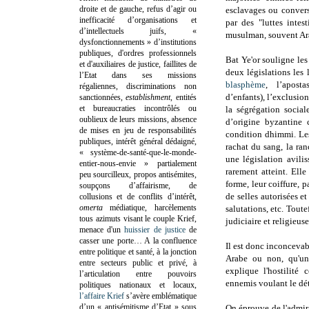
droite et de gauche, refus d’agir ou
esclavages ou convers
inefficacité d’organisations et
par des "luttes intes
d’intellectuels juifs, «
musulman, souvent Ara
dysfonctionnements » d’institutions
publiques, d'ordres professionnels
Bat Ye'or souligne les
et d'auxiliaires de justice, faillites de
deux législations les 
l’Etat dans ses missions
blasphème
, l’apost
régaliennes, discriminations non
d’enfants), l’exclusio
sanctionnées,
establishment
, entités
et bureaucraties incontrôlés ou
la ségrégation social
oublieux de leurs missions, absence
d’origine byzantine 
de mises en jeu de responsabilités
condition dhimmi. Les
publiques, intérêt général dédaigné,
rachat du sang, la ran
« système-de-santé-que-le-monde-
une législation avili
entier-nous-envie » partialement
rarement atteint. Elle
peu sourcilleux, propos antisémites,
forme, leur coiffure, p
soupçons d’affairisme, de
de selles autorisées e
collusions et de conflits d’intérêt,
omerta
médiatique, harcèlements
salutations, etc. Tout
tous azimuts visant le couple Krief,
judiciaire et religieu
menace d'un
huissier de justice
de
casser une porte…
A la confluence
Il est donc inconcevab
entre politique et santé, à la jonction
Arabe ou non, qu'un
entre secteurs public et privé, à
explique l'hostilité 
l’articulation entre pouvoirs
ennemis voulant le dé
politiques nationaux et locaux,
l’affaire Krief
s’avère emblématique
d’un « antisémitisme d’Etat » sous
On éprouve de l'admira