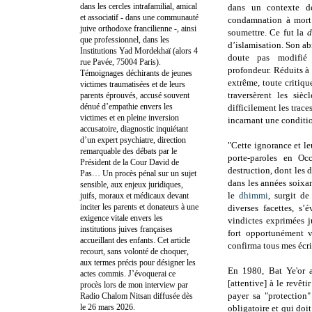
dans les cercles intrafamilial, amical
dans un contexte de
et associatif - dans une communauté
condamnation à mort 
juive orthodoxe francilienne -, ainsi
soumettre. Ce fut la
que professionnel, dans les
d’islamisation. Son ab
Institutions Yad Mordekhaï (alors 4
doute pas modifié 
rue Pavée, 75004 Paris).
profondeur.
Réduits à 
Témoignages déchirants de jeunes
extrême, toute critiq
victimes traumatisées et de leurs
traversèrent les siè
parents éprouvés, accusé souvent
dénué d’empathie envers les
difficilement les trace
victimes et en pleine inversion
incarnant une conditio
accusatoire, diagnostic inquiétant
d’un expert psychiatre, direction
"Cette ignorance et leu
remarquable des débats par le
porte-paroles en Oc
Président de la Cour David de
destruction, dont les d
Pas… Un procès pénal sur un sujet
dans les années soixa
sensible, aux enjeux juridiques,
le
dhimmi
, surgit de
juifs, moraux et médicaux devant
inciter les parents et donateurs à une
diverses facettes, s
exigence vitale envers les
vindictes exprimées 
institutions juives françaises
fort opportunément v
accueillant des enfants. Cet article
confirma tous mes écri
recourt, sans volonté de choquer,
aux termes précis pour désigner les
En 1980, Bat Ye'or a
actes commis. J’évoquerai ce
[attentive] à le revêt
procès lors de mon interview par
payer sa "protection
Radio Chalom Nitsan diffusée dès
le 26 mars 2026.
obligatoire et qui doi