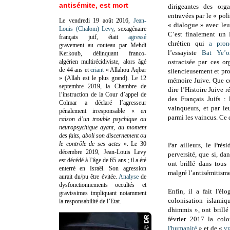
antisémite, est mort
dirigeantes des orga
entravées par le « pol
Le vendredi 19 août 2016,
Jean-
« dialogue » avec le
Louis (Chalom) Levy
, sexagénaire
C’est finalement un 
français juif, était
agressé
chrétien qui
a pron
gravement au couteau par Mehdi
l’essayiste
Bat Ye’o
Kerkoub, délinquant franco-
algérien multirécidiviste, alors âgé
ostracisée par ces or
de 44 ans et
criant
« Allahou Aqbar
silencieusement et pr
» (Allah est le plus grand). Le 12
mémoire Juive. Que ce
septembre 2019, la Chambre de
dire l’Histoire Juive 
l’instruction de la Cour d’appel de
des Français Juifs : l
Colmar a déclaré l’agresseur
vainqueurs, et par le
pénalement irresponsable
«
en
parmi les vaincus. Ce 
raison d’un trouble psychique ou
neuropsychique ayant, au moment
des faits, aboli son discernement ou
le contrôle de ses actes
»
. Le 30
Par ailleurs, le Prés
décembre 2019, Jean-Louis Levy
perversité, que si, dan
est décédé à l’âge de 65 ans ; il a été
ont brillé dans tous
enterré en Israël. Son agression
malgré l’antisémitis
aurait du/pu être évitée.
Analyse
de
dysfonctionnements occultés et
Enfin, il a fait l'é
gravissimes impliquant notamment
colonisation islami
la responsabilité de l’Etat.
dhimmis
»
,
ont brill
février 2017 la colo
l'humanité
»
et de
«
vr