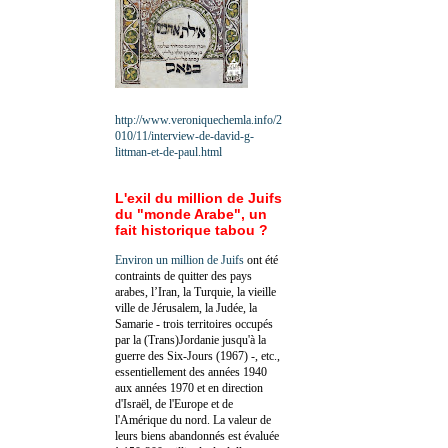
http://www.veroniquechemla.info/2
010/11/interview-de-david-g-
littman-et-de-paul.html
L'exil du million de Juifs
du "monde Arabe", un
fait historique tabou ?
Environ un million de Juifs
ont été
contraints de quitter des pays
arabes, l’Iran, la Turquie, la vieille
ville de Jérusalem, la Judée, la
Samarie - trois territoires occupés
par la (Trans)Jordanie jusqu'à la
guerre des Six-Jours (1967) -, etc.,
essentiellement des années 1940
aux années 1970 et en direction
d'Israël, de l'Europe et de
l'Amérique du nord. La valeur de
leurs biens abandonnés est évaluée