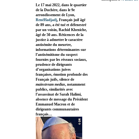
Le 17 mai 2022, dans le quartier
de la Duchère, dans le 9e
arrondissement de Lyon,
RenéHadjadj
, Français juif âgé
de 89 ans, a été tué et défenestré
par un voisin, Rachid Kheniche,
âgé de 50 ans. Réticences de la
justice à admettre le caractère
antisémite du meurtre,
informations déterminantes sur
l’antisémitisme du suspect
fournies par les réseaux sociaux,
prudence de dirigeants
d’organisations juives
françaises, émotion profonde des
Français juifs, silence de
mainstream medias
, notamment
publics, similarités avec
l’assassinat de Sarah Halimi,
absence de message du Président
Emmanuel Macron et de
dirigeants communautaires
français…