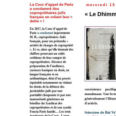
La Cour d’appel de Paris
mercredi 13
a condamné des
copropriétaires juifs
« Le Dhimmi
français en créant leur «
dette » !
En 2017, la Cour d’appel de
Paris
a condamné
injustement
M. B., copropriétaires Juifs
français, pour un prétendu «
arriéré de charges de copropriété
». Et ce, alors qu’elle donnait des
chiffres prouvant un solde
créditeur de leur compte de
copropriétaires. Absence de
préparation de l’audience,
carences basiques en droit, en
langue française et en
arithmétique, déni d’un procès
équitable notamment en violant
les droits de la défense des
coexistence pacifi
justiciables juifs par une
musulmane. Une lectu
partialité choquante et par une
généralement l'Histoi
mansuétude généreuse au
d'article.
bénéfice du Syndicat des
copropriétaires et de son syndic
Foncia Paris fautifs… Les trois
Interview de Bat Ye
magistrats de la Cour - Laure