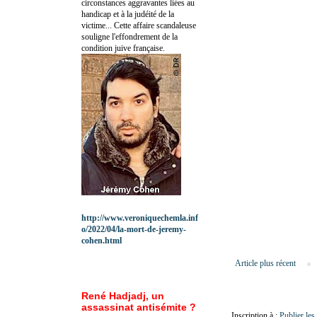
circonstances aggravantes liées au
handicap et à la judéité de la
victime... Cette affaire scandaleuse
souligne l'effondrement de la
condition juive française.
http://www.veroniquechemla.inf
o/2022/04/la-mort-de-jeremy-
cohen.html
Article plus récent
René Hadjadj, un
assassinat antisémite ?
Inscription à :
Publier le