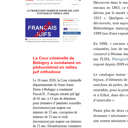
Découvert dans le mur
travaux en 1863, ce t
détenu par le musée 
1923 ». Quelques o
découverte, sont aujo
Bibliothèque municip
1999 lors d'une expos
En 1998, « environ si
exhumées, lors de tra
conservé à Weimar da
La Cour criminelle de
(au TLDA,
Thürigisc
Bobigny a condamné un
exposé depuis 2009 e
pédocriminel en milieu
juif orthodoxe
Le catalogue insiste
bijoux, d’éléments de 
Le 16 mars 2026, la Cour criminelle
enrichies de perles, d
départementale de Seine-Saint-
Denis à Bobigny a condamné
ensemble, pour la premi
Pascal H., Français retraité juif âgé
et à Erfurt, dans des 
de 61 ans, à 13 ans de détention
d’intervalle ».
pour (tentative d’)atteintes sexuelles
(incestueuse) par majeur sur
Parmi plus de deux ce
mineurs de 15 ans, corruption de
étonnant « nécessaire d
mineurs de 15 ans et viols
une serrure miniature 
(incestueux) par majeur sur mineurs
de 15 ans. Des
infractions commises