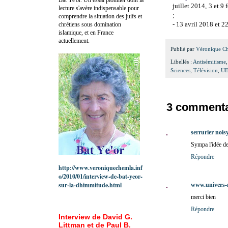
juillet 2014,
3 et 9 
lecture s'avère indispensable pour
;
comprendre la situation des juifs et
- 13 avril 2018 et 2
chrétiens sous domination
islamique, et en France
actuellement.
Publié par
Véronique C
Libellés :
Antisémitisme
Sciences
,
Télévision
,
UE
3 commenta
serrurier nois
Sympa l'idée de
Répondre
http://www.veroniquechemla.inf
o/2010/01/interview-de-bat-yeor-
sur-la-dhimmitude.html
www.univers-
merci bien
Répondre
Interview de David G.
Littman et de Paul B.