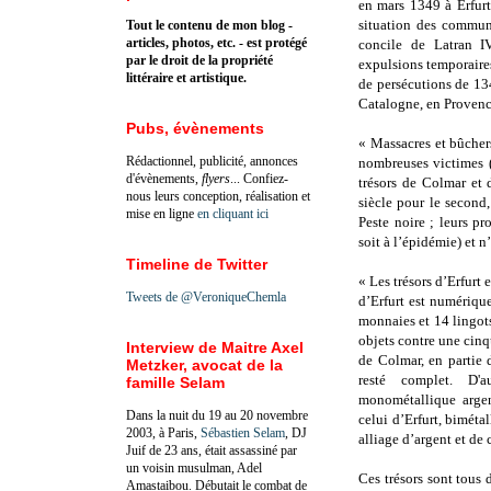
en mars 1349 à Erfurt
situation des commun
Tout le contenu de mon blog -
articles, photos, etc. - est protégé
concile de Latran IV
par le droit de la propriété
expulsions temporaire
littéraire et artistique.
de persécutions de 13
Catalogne, en Provence
Pubs, évènements
« Massacres et bûcher
Rédactionnel, publicité, annonces
nombreuses victimes 
d'évènements,
flyers
... Confiez-
trésors de Colmar et 
nous leurs conception, réalisation et
siècle pour le second
mise en ligne
en cliquant ici
Peste noire ; leurs p
soit à l’épidémie) et n
Timeline de Twitter
« Les trésors d’Erfurt 
Tweets de @VeroniqueChemla
d’Erfurt est numériq
monnaies et 14 lingot
objets contre une cinq
Interview de Maitre Axel
de Colmar, en partie d
Metzker, avocat de la
resté complet. D'a
famille Selam
monométallique argen
Dans la nuit du 19 au 20 novembre
celui d’Erfurt, biméta
2003, à Paris,
Sébastien Selam
, DJ
alliage d’argent et de 
Juif de 23 ans, était assassiné par
un voisin musulman, Adel
Ces trésors sont tous d
Amastaibou. Débutait le combat de