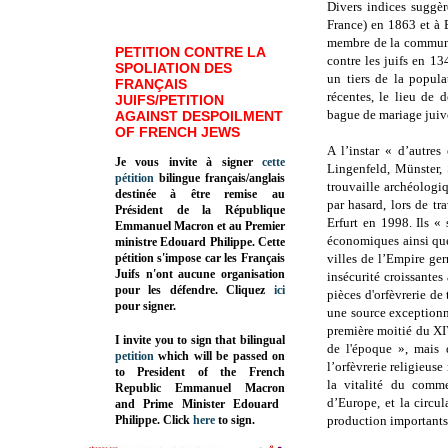
Divers indices suggèr
France) en 1863 et à 
membre de la communau
PETITION CONTRE LA
contre les juifs en 1
SPOLIATION DES
un tiers de la popula
FRANÇAIS
récentes, le lieu de 
JUIFS/PETITION
bague de mariage juiv
AGAINST DESPOILMENT
OF FRENCH JEWS
A l’instar « d’autre
Je vous invite à signer
cette
Lingenfeld, Münster,
pétition
bilingue français/anglais
trouvaille archéologi
destinée à être remise au
par hasard, lors de t
Président de la République
Erfurt en 1998. Ils « 
Emmanuel Macron et au Premier
économiques ainsi que
ministre Edouard Philippe. Cette
pétition s'impose car les Français
villes de l’Empire ger
Juifs n'ont aucune organisation
insécurité croissante
pour les défendre. Cliquez
ici
pièces d'orfèvrerie de
pour signer.
une source exceptionnel
première moitié du XIV
I invite you to sign that bilingual
de l'époque », mais 
petition
which will be passed on
l’orfèvrerie religieuse
to President of the French
la vitalité du comme
Republic
Emmanuel Macron
d’Europe, et la circu
and Prime Minister
Edouard
Philippe
.
Click
here
to sign.
production importants 