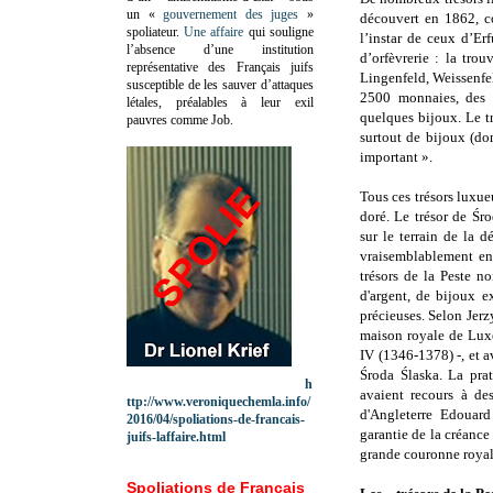
un «
gouvernement des juges
»
découvert en 1862, c
spoliateur.
Une affaire
qui souligne
l’instar de ceux d’Er
l’absence d’une institution
d’orfèvrerie : la trou
représentative des Français juifs
Lingenfeld, Weissenfe
susceptible de les sauver d’attaques
2500 monnaies, des p
létales, préalables à leur exil
quelques bijoux. Le t
pauvres comme Job.
surtout de bijoux (do
important ».
Tous ces trésors luxue
doré. Le trésor de Śr
sur le terrain de la 
vraisemblablement en
trésors de la Peste n
d'argent, de bijoux e
précieuses. Selon Jerz
maison royale de Luxe
IV (1346-1378) -, et a
Środa Ślaska. La pra
h
avaient recours à des
ttp://www.veroniquechemla.info/
d'Angleterre Edouard
2016/04/spoliations-de-francais-
garantie de la créance
juifs-laffaire.html
grande couronne royal
Spoliations de Français