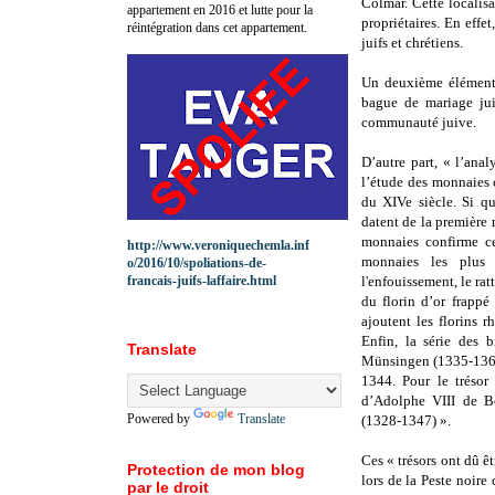
Colmar. Cette localisa
appartement en 2016 et lutte pour la
propriétaires. En effet
réintégration dans cet appartement.
juifs et chrétiens.
Un deuxième élément 
bague de mariage jui
communauté juive.
D’autre part, « l’anal
l’étude des monnaies 
du XIVe siècle. Si qu
datent de la première 
monnaies confirme ce
http://www.veroniquechemla.inf
monnaies les plus 
o/2016/10/spoliations-de-
francais-juifs-laffaire.html
l'enfouissement, le rat
du florin d’or frapp
ajoutent les florins 
Enfin, la série des b
Translate
Münsingen (1335-1365)
1344. Pour le trésor 
d’Adolphe VIII de B
Powered by
Translate
(1328-1347) ».
Ces « trésors ont dû ê
Protection de mon blog
lors de la Peste noir
par le droit