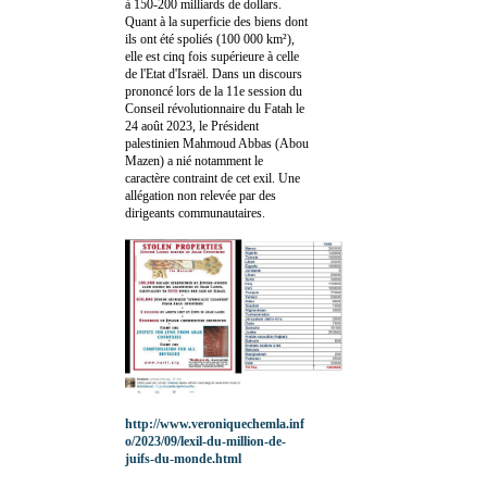
à 150-200 milliards de dollars.
Quant à la superficie des biens dont
ils ont été spoliés (100 000 km²),
elle est cinq fois supérieure à celle
de l'Etat d'Israël. Dans un discours
prononcé lors de la 11e session du
Conseil révolutionnaire du Fatah le
24 août 2023, le Président
palestinien Mahmoud Abbas (Abou
Mazen) a nié notamment le
caractère contraint de cet exil. Une
allégation non relevée par des
dirigeants communautaires.
http://www.veroniquechemla.inf
o/2023/09/lexil-du-million-de-
juifs-du-monde.html