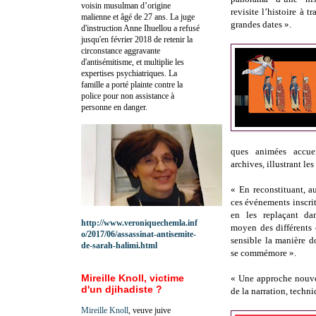
voisin musulman d’origine
revisite l’histoire à t
malienne et âgé de 27 ans. La juge
grandes dates ».
d'instruction Anne Ihuellou a refusé
jusqu'en février 2018 de retenir la
circonstance aggravante
d'antisémitisme, et multiplie les
expertises psychiatriques. La
famille a porté plainte contre la
police pour non assistance à
personne en danger.
ques animées accue
archives, illustrant le
« En reconstituant, a
ces événements inscrit
en les replaçant dan
http://www.veroniquechemla.inf
moyen des différents c
o/2017/06/assassinat-antisemite-
sensible la manière don
de-sarah-halimi.html
se commémore ».
Mireille Knoll, victime
« Une approche nouvel
d'un djihadiste ?
de la narration, techn
Mireille Knoll
, veuve juive