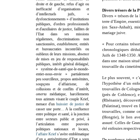
droite et de gauche, refus d’agir ou
inefficacité d’organisations et
Divers trésors de la P
d’intellectuels juifs, «
Divers « trésors de la
dysfonctionnements » d’institutions
terre d’Empire, essent
publiques, d'ordres professionnels
(en Saxe-Anhalt), mi
et d'auxiliaires de justice, faillites de
mariage juive.
l’Etat dans ses missions
régaliennes, discriminations non
« Pour certains trésor
sanctionnées,
establishment
, entités
et bureaucraties incontrôlés ou
chronologiques déduit
oublieux de leurs missions, absence
Juifs de 1348-1350. A
de mises en jeu de responsabilités
dans une maison située
publiques, intérêt général dédaigné,
trouvaille du cimetièr
« système-de-santé-que-le-monde-
entier-nous-envie » partialement
Le plus souvent, « c’
peu sourcilleux, propos antisémites,
l'hypothèse d’un enfo
soupçons d’affairisme, de
trouvailles de Cologn
collusions et de conflits d’intérêt,
omerta
médiatique, harcèlements
(près de Coblence), e
tous azimuts visant le couple Krief,
(Rhénanie), découvert
menace d'un
huissier de justice
de
(Palatinat), trouvé en
casser une porte…
A la confluence
trouvailles, comme c
entre politique et santé, à la jonction
(Hongrie), le lien av
entre secteurs public et privé, à
assuré. Celles de Gra
l’articulation entre pouvoirs
été enfouies respectiv
politiques nationaux et locaux,
l’affaire Krief
s’avère emblématique
d’un « antisémitisme d’Etat » sous
De nombreux trésors l