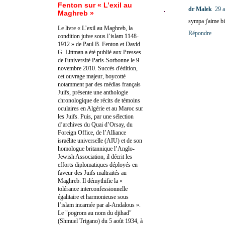
Fenton sur « L’exil au
dr Malek
29 a
Maghreb »
sympa j'aime b
Le livre « L’exil au Maghreb, la
Répondre
condition juive sous l’islam 1148-
1912 » de Paul B. Fenton et David
G. Littman a été publié aux Presses
de l'université Paris-Sorbonne le 9
novembre 2010. Succès d'édition,
cet ouvrage majeur, boycotté
notamment par des médias français
Juifs, présente une anthologie
chronologique de récits de témoins
oculaires en Algérie et au Maroc sur
les Juifs. Puis, par une sélection
d’archives du Quai d’Orsay, du
Foreign Office, de l’Alliance
israélite universelle (AIU) et de son
homologue britannique l’Anglo-
Jewish Association, il décrit les
efforts diplomatiques déployés en
faveur des Juifs maltraités au
Maghreb. Il démythifie la «
tolérance interconfessionnelle
égalitaire et harmonieuse sous
l’islam incarnée par al-Andalous ».
Le "pogrom au nom du djihad"
(Shmuel Trigano) du 5 août 1934, à