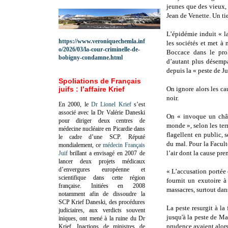
jeunes que des vieux, 
Jean de Venette. Un ti
L’épidémie induit « la 
https://www.veroniquechemla.inf
les sociétés et met à
o/2026/03/la-cour-criminelle-de-
Boccace dans le pro
bobigny-condamne.html
d’autant plus désemp
depuis la « peste de Ju
Spoliations de Français
juifs : l’affaire Krief
On ignore alors les ca
noir.
En 2000, le
Dr Lionel Krief
s’est
associé avec la Dr Valérie Daneski
On « invoque un chât
pour diriger deux centres de
monde », selon les ter
médecine nucléaire en Picardie dans
flagellent en public, s
le cadre d’une SCP.
Réputé
du mal. Pour la Facult
mondialement, ce
médecin Français
l’air dont la cause pre
Juif
brillant a envisagé en 2007 de
lancer deux projets médicaux
d’envergures européenne et
« L’accusation portée 
scientifique dans cette région
fournit un exutoire 
française.
Initiées en 2008
massacres, surtout dan
notamment afin de dissoudre la
SCP Krief Daneski, des procédures
La peste resurgit à l
judiciaires, aux verdicts souvent
jusqu'à la peste de Mar
iniques, ont mené à la ruine du Dr
prudence avaient alors
Krief.
Inactions de ministres de