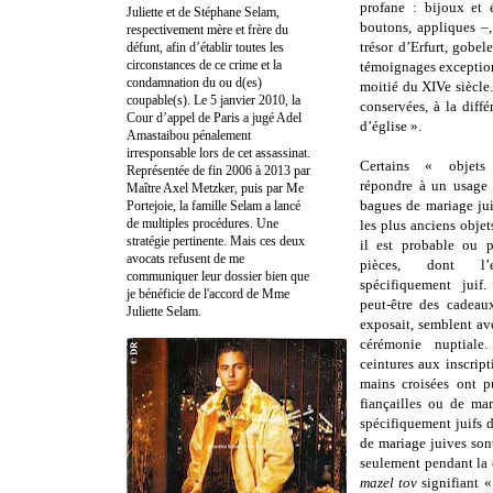
profane : bijoux et 
Juliette et de Stéphane Selam,
boutons, appliques –,
respectivement mère et frère du
trésor d’Erfurt, gobel
défunt, afin d’établir toutes les
circonstances de ce crime et la
témoignages exceptionn
condamnation du ou d(es)
moitié du XIVe siècle.
coupable(s). Le 5 janvier 2010, la
conservées, à la diffé
Cour d’appel de Paris a jugé Adel
d’église ».
Amastaibou pénalement
irresponsable lors de cet assassinat.
Certains « objets
Représentée de fin 2006 à 2013 par
répondre à un usage r
Maître Axel Metzker, puis par Me
bagues de mariage jui
Portejoie, la famille Selam a lancé
de multiples procédures. Une
les plus anciens objet
stratégie pertinente. Mais ces deux
il est probable ou p
avocats refusent de me
pièces, dont l’
communiquer leur dossier bien que
spécifiquement juif
je bénéficie de l'accord de Mme
peut-être des cadeau
Juliette Selam.
exposait, semblent av
cérémonie nuptiale
ceintures aux inscrip
mains croisées ont p
fiançailles ou de ma
spécifiquement juifs d
de mariage juives sont
seulement pendant la 
mazel tov
signifiant 