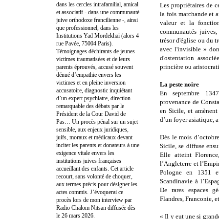
dans les cercles intrafamilial, amical
Les propriétaires de c
et associatif - dans une communauté
la fois marchande et af
juive orthodoxe francilienne -, ainsi
valeur et la foncti
que professionnel, dans les
communautés juives, 
Institutions Yad Mordekhaï (alors 4
trésor d'église ou du 
rue Pavée, 75004 Paris).
avec l'invisible » do
Témoignages déchirants de jeunes
d'ostentation associé
victimes traumatisées et de leurs
princière ou aristocrat
parents éprouvés, accusé souvent
dénué d’empathie envers les
victimes et en pleine inversion
La peste noire
accusatoire, diagnostic inquiétant
En septembre 1347
d’un expert psychiatre, direction
provenance de Consta
remarquable des débats par le
en Sicile, et amènent 
Président de la Cour David de
d’un foyer asiatique, a
Pas… Un procès pénal sur un sujet
sensible, aux enjeux juridiques,
Dès le mois d’octobr
juifs, moraux et médicaux devant
inciter les parents et donateurs à une
Sicile, se diffuse ens
exigence vitale envers les
Elle atteint Florenc
institutions juives françaises
l’Angleterre et l’Empi
accueillant des enfants. Cet article
Pologne en 1351 e
recourt, sans volonté de choquer,
Scandinavie à l’Espag
aux termes précis pour désigner les
De rares espaces gé
actes commis. J’évoquerai ce
Flandres, Franconie, e
procès lors de mon interview par
Radio Chalom Nitsan diffusée dès
le 26 mars 2026.
« Il y eut une si gran