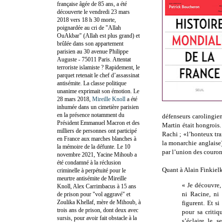
française âgée de 85 ans, a été
découverte le vendredi 23 mars
2018 vers 18 h 30 morte,
poignardée au cri de "Allah
OuAkbar" (Allah est plus grand) et
brûlée dans son appartement
parisien au 30 avenue Philippe
Auguste - 75011 Paris. Attentat
terroriste islamiste ? Rapidement, le
parquet retenait le chef d’assassinat
antisémite. La classe politique
unanime exprimait son émotion. Le
28 mars 2018,
Mireille Knoll
a été
inhumée dans un cimetière parisien
en la présence notamment du
défenseurs carolingien
Président Emmanuel Macron et des
Martin était hongrois
milliers de personnes ont participé
Rachi ; «l’honteux tr
en France aux marches blanches à
la monarchie anglaise)
la mémoire de la défunte. Le 10
par l’union des couron
novembre 2021, Yacine Mihoub a
été condamné à la réclusion
Quant à Alain Finkielk
criminelle à perpétuité pour le
meurtre antisémite de Mireille
« Je découvre,
Knoll, Alex Carrimbacus à 15 ans
ni Racine, ni 
de prison pour "vol aggravé" et
Zoulika Khellaf, mère de Mihoub, à
figurent. Et si
trois ans de prison, dont deux avec
pour sa criti
sursis, pour avoir fait obstacle à la
s’éclaire le 