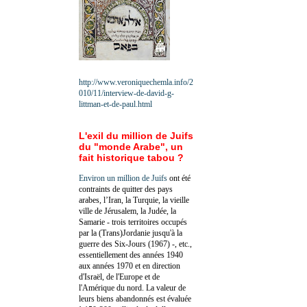
http://www.veroniquechemla.info/2
010/11/interview-de-david-g-
littman-et-de-paul.html
L'exil du million de Juifs
du "monde Arabe", un
fait historique tabou ?
Environ un million de Juifs
ont été
contraints de quitter des pays
arabes, l’Iran, la Turquie, la vieille
ville de Jérusalem, la Judée, la
Samarie - trois territoires occupés
par la (Trans)Jordanie jusqu'à la
guerre des Six-Jours (1967) -, etc.,
essentiellement des années 1940
aux années 1970 et en direction
d'Israël, de l'Europe et de
l'Amérique du nord. La valeur de
leurs biens abandonnés est évaluée