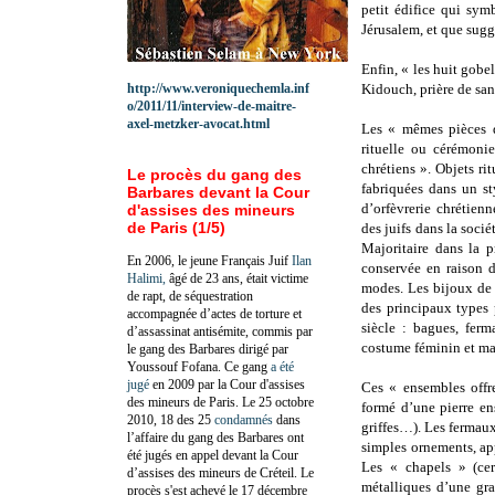
petit édifice qui sym
Jérusalem, et que sugg
Enfin, « les huit gobel
http://www.veroniquechemla.inf
Kidouch, prière de sanc
o/2011/11/interview-de-maitre-
axel-metzker-avocat.html
Les « mêmes pièces d’
rituelle ou cérémonie
chrétiens ». Objets ri
Le procès du gang des
fabriquées dans un st
Barbares devant la Cour
d’orfèvrerie chrétien
d'assises des mineurs
de Paris (1/5)
des juifs dans la soci
Majoritaire dans la p
En 2006, le jeune Français Juif
Ilan
conservée en raison 
Halimi,
âgé de 23 ans, était victime
modes. Les bijoux de c
de rapt, de séquestration
des principaux types 
accompagnée d’actes de torture et
siècle : bagues, ferm
d’assassinat antisémite, commis par
costume féminin et ma
le gang des Barbares dirigé par
Youssouf Fofana. Ce gang
a été
jugé
en 2009 par la Cour d'assises
Ces « ensembles offr
des mineurs de Paris. Le 25 octobre
formé d’une pierre en
2010, 18 des 25
condamnés
dans
griffes…). Les fermaux
l’affaire du gang des Barbares ont
simples ornements, app
été jugés en appel devant la Cour
Les « chapels » (cerc
d’assises des mineurs de Créteil. Le
métalliques d’une gra
procès s'est achevé le 17 décembre