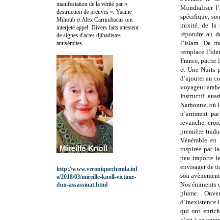
manifestation de la vérité par «
Mondialiser l’
destruction de preuves ». Yacine
spécifique, son
Mihoub et Alex Carrimbacus ont
mixité, de la 
interjeté appel. Divers faits attestent
répondre au dé
de signes d'actes djihadistes
l’Islam. De m
antisémites.
remplace l’iden
France, patrie 
et Une Nuits p
d’ajouter au co
voyageur arabe
Instructif au
Narbonne, où le
n’arriment par
revanche, croie
première tradu
Vénérable en 
inspirée par l
peu importe l
envisager de tr
http://www.veroniquechemla.inf
son avènement
o/2018/03/mireille-knoll-victime-
Nos éminents un
dun-assassinat.html
plume. Ouver
d’inexistence 
qui ont enrich
c’est à ce «notr