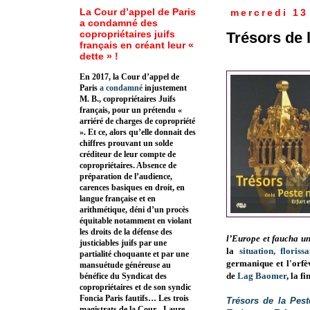
La Cour d’appel de Paris
mercredi 13
a condamné des
copropriétaires juifs
Trésors de l
français en créant leur «
dette » !
En 2017, la Cour d’appel de
Paris
a condamné
injustement
M. B., copropriétaires Juifs
français, pour un prétendu «
arriéré de charges de copropriété
». Et ce, alors qu’elle donnait des
chiffres prouvant un solde
créditeur de leur compte de
copropriétaires. Absence de
préparation de l’audience,
carences basiques en droit, en
langue française et en
arithmétique, déni d’un procès
équitable notamment en violant
les droits de la défense des
l’Europe et faucha un
justiciables juifs par une
la
situation, floriss
partialité choquante et par une
germanique et l'orfèv
mansuétude généreuse au
de
Lag Baomer
, la f
bénéfice du Syndicat des
copropriétaires et de son syndic
Foncia Paris fautifs… Les trois
Trésors de la Pest
magistrats de la Cour - Laure