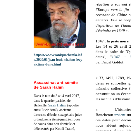
réaction a souvent é
l'Europe vers la fi
revenant de Chine o
entières. Elle se pro
disparition de l'hum
s'éteindre en 1349
».
1347 : la peste noire
Les 14 et 26 avril 2
dans le cadre de "Qua
http://www.veroniquechemla.inf
dates", "
1347 : l
o/2020/01/jean-louis-chalom-levy-
par Pascal Goblot.
victime-dune.html
« 33, 1492, 1789, 19
Assassinat antisémite
dates se sont-elles g
de Sarah Halimi
mémoire collective 
construit-on un événem
Dans la nuit du 3 au 4 avril 2017,
les manuels d’histoire
dans le quartier parisien de
Belleville,
Sarah Halimi
(appelée
« L’histori
aussi Lucie Attal), ancienne
directrice d'école, sexagénaire juive
Boucheron
revient
sur
orthodoxe, a été séquestrée, rouée
ces dates pour décou
de coups dans son domicile et
nous aident aujourd
défenestrée par Kobili Traoré,
panorama d’une hist