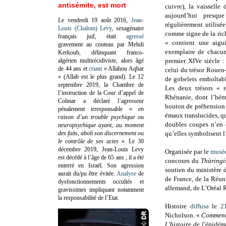
antisémite, est mort
cuivre), la vaisselle 
aujourd’hui presque
Le vendredi 19 août 2016,
Jean-
régulièrement utilisé
Louis (Chalom) Levy
, sexagénaire
comme signe de la rich
français juif, était
agressé
« contient une aigui
gravement au couteau par Mehdi
exemplaire de chacun
Kerkoub, délinquant franco-
algérien multirécidiviste, alors âgé
premier XIVe siècle 
de 44 ans et
criant
« Allahou Aqbar
celui du trésor Rouen-
» (Allah est le plus grand). Le 12
de gobelets emboîtabl
septembre 2019, la Chambre de
Les deux trésors « 
l’instruction de la Cour d’appel de
Rhénanie, dont l’hémi
Colmar a déclaré l’agresseur
bouton de préhension f
pénalement irresponsable
«
en
émaux translucides, qu
raison d’un trouble psychique ou
doubles coupes n’en é
neuropsychique ayant, au moment
des faits, aboli son discernement ou
qu’elles symbolisent 
le contrôle de ses actes
»
. Le 30
décembre 2019, Jean-Louis Levy
Organisée par le
musée
est décédé à l’âge de 65 ans ; il a été
concours du
Thüringi
enterré en Israël. Son agression
soutien du ministère 
aurait du/pu être évitée.
Analyse
de
de France, de la Réun
dysfonctionnements occultés et
allemand, de L’Oréal 
gravissimes impliquant notamment
la responsabilité de l’Etat.
Histoire
diffusa
le
2
Nicholson. «
Comment 
L'histoire de l'épidé