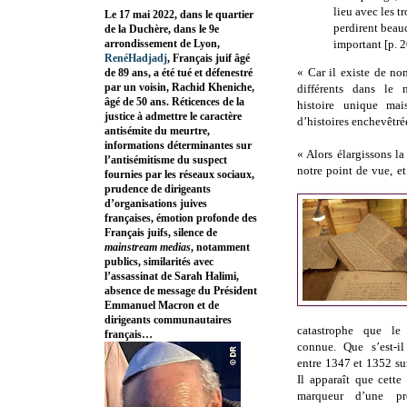
lieu avec les t
Le 17 mai 2022, dans le quartier
perdirent beau
de la Duchère, dans le 9e
arrondissement de Lyon,
important [p. 2
RenéHadjadj
, Français juif âgé
« Car il existe de no
de 89 ans, a été tué et défenestré
par un voisin, Rachid Kheniche,
différents dans le 
âgé de 50 ans. Réticences de la
histoire unique mai
justice à admettre le caractère
d’histoires enchevêtré
antisémite du meurtre,
informations déterminantes sur
« Alors élargissons la
l’antisémitisme du suspect
notre point de vue, e
fournies par les réseaux sociaux,
prudence de dirigeants
d’organisations juives
françaises, émotion profonde des
Français juifs, silence de
mainstream medias
, notamment
publics, similarités avec
l’assassinat de Sarah Halimi,
absence de message du Président
Emmanuel Macron et de
dirigeants communautaires
catastrophe que l
français…
connue. Que s’est-il
entre 1347 et 1352 su
Il apparaît que cette
marqueur d’une p