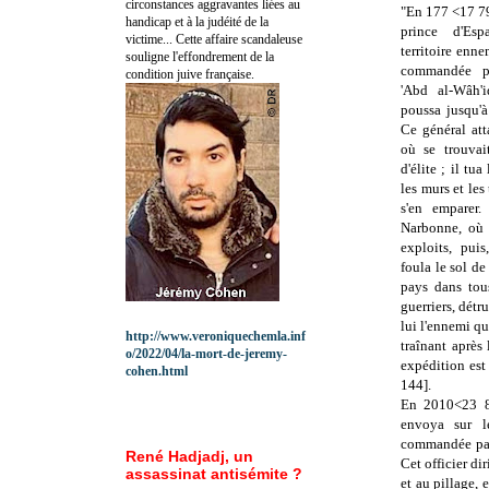
circonstances aggravantes liées au
"En 177 <17 79
handicap et à la judéité de la
prince d'Es
victime... Cette affaire scandaleuse
territoire enn
souligne l'effondrement de la
commandée p
condition juive française.
'Abd al-Wâh'
poussa jusqu'
Ce général att
où se trouvai
d'élite ; il tua
les murs et les 
s'en emparer.
Narbonne, où 
exploits, puis
foula le sol de
pays dans tou
guerriers, détru
lui l'ennemi qui
http://www.veroniquechemla.inf
traînant après
o/2022/04/la-mort-de-jeremy-
expédition est
cohen.html
144].
En 2010<23 8
envoya sur le
commandée par
René Hadjadj, un
Cet officier di
assassinat antisémite ?
et au pillage, e