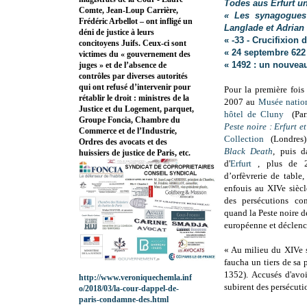
Todes aus Erfurt u
Comte, Jean-Loup Carrière,
« Les synagogues 
Frédéric Arbellot – ont infligé un
Langlade et Adrian
déni de justice à leurs
« -33 - Crucifixion
concitoyens Juifs. Ceux-ci sont
« 24 septembre 622 
victimes du « gouvernement des
« 1492 : un nouve
juges » et de l’absence de
contrôles par diverses autorités
qui ont refusé d’intervenir pour
Pour la première fois
rétablir le droit : ministres de la
2007 au
Musée natio
Justice et du Logement, parquet,
hôtel de Cluny
(Pari
Groupe Foncia, Chambre du
Peste noire : Erfurt e
Commerce et de l’Industrie,
Collection
(Londres) 
Ordres des avocats et des
Black Death
, puis 
huissiers de justice de Paris, etc.
d'
Erfurt
, plus de 20
d’orfèvrerie de tabl
enfouis au XIVe siècl
des persécutions co
quand la Peste noire d
européenne et déclenc
« Au milieu du XIVe s
faucha un tiers de sa 
1352). Accusés d'avo
http://www.veroniquechemla.inf
subirent des persécutio
o/2018/03/la-cour-dappel-de-
paris-condamne-des.html