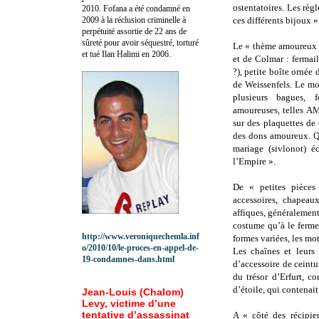
ostentatoires. Les règ
2010.
Fofana a été c
ondamné en
2009 à la réclusion criminelle à
ces différents bijoux »
perpétuité assortie de 22 ans de
sûreté pour avoir séquestré, torturé
Le « thème amoureux es
et tué Ilan Halimi en 2006.
et de Colmar : fermail
?), petite boîte ornée 
de Weissenfels. Le mot
plusieurs bagues, f
amoureuses, telles A
sur des plaquettes de
des dons amoureux. Qu
mariage (sivlonot) é
l’Empire ».
De « petites pièces 
accessoires, chapeau
affiques, généralement
costume qu’à le fermer
http://www.veroniquechemla.inf
formes variées, les mot
o/2010/10/le-proces-en-appel-de-
Les chaînes et leurs
19-condamnes-dans.html
d’accessoire de ceintu
du trésor d’Erfurt, 
d’étoile, qui contenai
Jean-Louis (Chalom)
Levy, victime d’une
tentative d’assassinat
A « côté des récipien