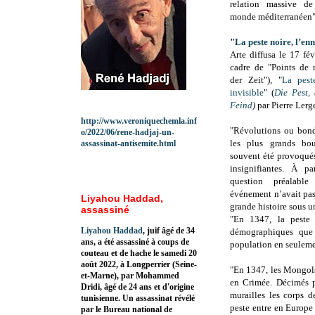
relation massive de
monde méditerranéen"
"
La peste noire, l’en
Arte diffusa le
17 fév
cadre de "
Points de r
der Zeit")
, "
La pest
invisible
" (
Die Pest,
Feind
)
par
Pierre Lerg
http://www.veroniquechemla.inf
"Révolutions ou bond
o/2022/06/rene-hadjaj-un-
les plus grands bou
assassinat-antisemite.html
souvent été provoqués
insignifiantes. À p
question préalab
événement n’avait pas 
Liyahou Haddad,
grande histoire sous u
assassiné
"En 1347, la peste 
Liyahou Haddad
, juif âgé de 34
démographiques que 
ans, a été assassiné à coups de
population en seuleme
couteau et de hache le samedi 20
août 2022, à Longperrier (Seine-
"En 1347, les Mongols
et-Marne), par Mohammed
en Crimée. Décimés pa
Dridi, âgé de 24 ans et d'origine
murailles les corps d
tunisienne. Un assassinat révélé
peste entre en Europe 
par le Bureau national de