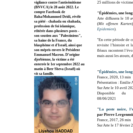
25 millions de victimes
vigilance contre l'antisémitisme
(BNVCA) le 28 août 2022. Le
compte Facebook de
"Épidémies, une long
Baha/Mohammed Dridi, révèle
Arte diffusera le 10 a
sa piété - chahada ou shahada,
(
Mit offenen Karten
profession de foi islamique,
Epidemien
).
réitérée dans plusieurs posts -
son soutien aux "Palestiniens",
"En cette période de cr
sa haine de la France, du
revisite l’histoire et
blasphème et d'Israël, ainsi que
son mépris envers le Président
fléaux racontent l’évo
Emmanuel Macron. D’origine
mais aussi les atouts, d
djerbienne, la victime a été
enterrée le 1er septembre 2022 au
matin à Beer Sheva (Israël) où
"
Épidémies, une long
vit sa famille.
France, 2020, 13 min
Présentation : Emilie
Sur Arte le 10 avril 2
Disponible du 
08/06/2021
"
La peste noire, l’
par
Pierre Lergenmü
France,
2017,
26 min
Sur Arte le
17 février 