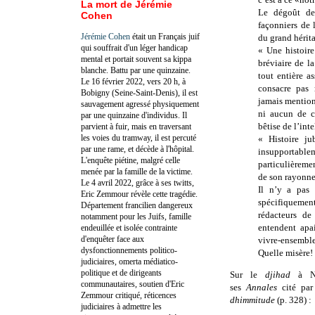
La mort de Jérémie
Le dégoût de 
Cohen
façonniers de 
Jérémie Cohen
était un Français juif
du grand hérita
qui souffrait d'un léger handicap
« Une histoire
mental et portait souvent sa kippa
bréviaire de l
blanche. Battu par une quinzaine.
tout entière a
Le 16 février 2022, vers 20 h, à
consacre pas 
Bobigny (Seine-Saint-Denis), il est
jamais mention
sauvagement agressé physiquement
ni aucun de ce
par une quinzaine d'individus. Il
bêtise de l’in
parvient à fuir, mais en traversant
les voies du tramway, il est percuté
« Histoire ju
par une rame, et décède à l'hôpital.
insupportabl
L'enquête piétine, malgré celle
particulièreme
menée par la famille de la victime.
de son rayonne
Le 4 avril 2022, grâce à ses twitts,
Il n’y a pas 
Eric Zemmour révèle cette tragédie.
spécifiquemen
Département francilien dangereux
rédacteurs de
notamment pour les Juifs, famille
entendent apai
endeuillée et isolée contrainte
d'enquêter face aux
vivre-ensemble
dysfonctionnements politico-
Quelle misère!
judiciaires, omerta médiatico-
politique et de dirigeants
Sur le
djihad
à N
communautaires, soutien d'Eric
ses
Annales
cité pa
Zemmour critiqué, réticences
dhimmitude
(p. 328) :
judiciaires à admettre les