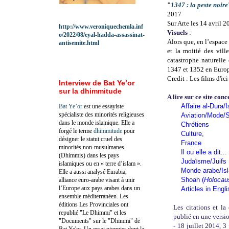
"
1347 : la peste noire
2017
Sur Arte les 14 avril 
http://www.veroniquechemla.inf
Visuels
:
o/2022/08/eyal-hadda-assassinat-
Alors que, en l’espace 
antisemite.html
et la moitié des vill
catastrophe naturelle
1347 et 1352 en Euro
Credit : Les films d'ici
Interview de Bat Ye’or
sur la dhimmitude
A lire sur ce site conc
Affaire al-Dura/I
Bat Ye’or
est une essayiste
spécialiste des minorités religieuses
Aviation/Mode/S
dans le monde islamique. Elle a
Chrétiens
forgé le terme
dhimmitude
pour
Culture
,
désigner le statut cruel des
France
minorités non-musulmanes
Il ou elle a dit...
(Dhimmis) dans les pays
Judaïsme/Juifs
islamiques ou en « terre d’islam ».
Monde arabe/Is
Elle a aussi analysé Eurabia,
Shoah (
Holocau
alliance euro-arabe visant à unir
l’Europe aux pays arabes dans un
Articles in Engl
ensemble méditerranéen. Les
éditions Les Provinciales ont
Les citations et la
republié "Le Dhimmi" et les
publié en une versi
"Documents" sur le "Dhimmi" de
- 18 juillet 2014, 3
Bat Ye'or. Un essai pionnier dont la