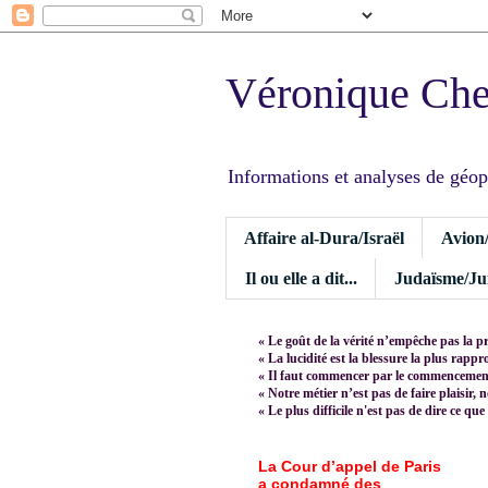
Véronique Ch
Informations et analyses de géopoli
Affaire al-Dura/Israël
Avion
Il ou elle a dit...
Judaïsme/Jui
« Le goût de la vérité n’empêche pas la p
« La lucidité est la blessure la plus rapp
« Il faut commencer par le commencement,
« Notre métier n’est pas de faire plaisir, 
« Le plus difficile n'est pas de dire ce que
La Cour d’appel de Paris
a condamné des