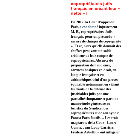
copropriétaires juifs
français en créant leur «
dette » !
En 2017, la Cour d’appel de
Paris
a condamné
injustement
M. B., copropriétaires Juifs
français, pour un prétendu «
arriéré de charges de copropriété
». Et ce, alors qu’elle donnait des
chiffres prouvant un solde
créditeur de leur compte de
copropriétaires. Absence de
préparation de l’audience,
carences basiques en droit, en
langue française et en
arithmétique, déni d’un procès
équitable notamment en violant
les droits de la défense des
justiciables juifs par une
partialité choquante et par une
mansuétude généreuse au
bénéfice du Syndicat des
copropriétaires et de son syndic
Foncia Paris fautifs… Les trois
magistrats de la Cour - Laure
Comte, Jean-Loup Carrière,
Frédéric Arbellot – ont infligé un