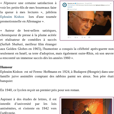
« J'éprouve une certaine satisfaction à
voir les petits-fils de mes bourreaux faire
la queue à mes lectures », jubilera
Ephraïm Kishon
lors d'une tournée
promotionnelle en Allemagne ».
« Auteur de best-sellers satiriques,
chroniqueur de presse à la plume acérée
et réalisateur de comédies à succès
(
Sallah Shabati
, meilleur film étranger
aux Golden Globes en 1965), l'humoriste a conquis la célébrité après-guerre non
seulement en Israël, sa terre d'adoption, mais également outre-Rhin, où son œuvre
a rencontré un immense succès dès les années 1960 ».
Humour
Ephraïm Kishon est né Ferenc Hoffmann en 1924, à Budapest (Hongrie) dans une
famille juive assimilée comptant des rabbins parmi ses aïeux. Son père était
banquier.
En 1940, ce lycéen reçoit un premier prix pour son roman.
Aspirant à des études de lettres, il est
interdit d’université par les lois
antisémites, et s'oriente en 1942 vers
l'orfèvrerie.