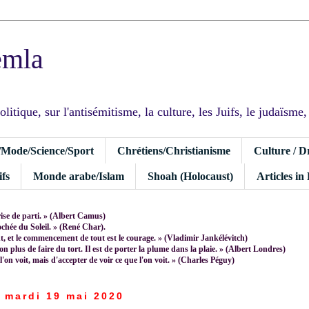
emla
tique, sur l'antisémitisme, la culture, les Juifs, le judaïsme, I
/Mode/Science/Sport
Chrétiens/Christianisme
Culture / D
fs
Monde arabe/Islam
Shoah (Holocaust)
Articles in
rise de parti. » (Albert Camus)
rochée du Soleil. » (René Char).
 et le commencement de tout est le courage. » (Vladimir Jankélévitch)
non plus de faire du tort. Il est de porter la plume dans la plaie. » (Albert Londres)
 l'on voit, mais d'accepter de voir ce que l'on voit. » (Charles Péguy)
mardi 19 mai 2020