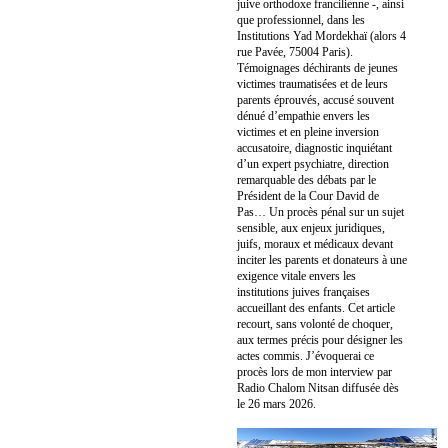
juive orthodoxe francilienne -, ainsi
que professionnel, dans les
Institutions Yad Mordekhaï (alors 4
rue Pavée, 75004 Paris).
Témoignages déchirants de jeunes
victimes traumatisées et de leurs
parents éprouvés, accusé souvent
dénué d’empathie envers les
victimes et en pleine inversion
accusatoire, diagnostic inquiétant
d’un expert psychiatre, direction
remarquable des débats par le
Président de la Cour David de
Pas… Un procès pénal sur un sujet
sensible, aux enjeux juridiques,
juifs, moraux et médicaux devant
inciter les parents et donateurs à une
exigence vitale envers les
institutions juives françaises
accueillant des enfants. Cet article
recourt, sans volonté de choquer,
aux termes précis pour désigner les
actes commis. J’évoquerai ce
procès lors de mon interview par
Radio Chalom Nitsan diffusée dès
le 26 mars 2026.