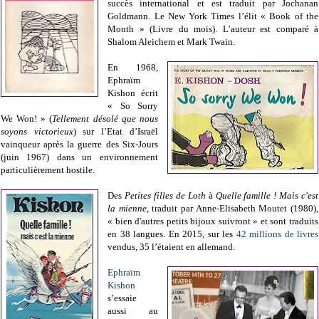
succès international et est traduit par Jochanan
Goldmann. Le New York Times l’élit « Book of the
Month » (Livre du mois). L’auteur est comparé à
Shalom Aleichem et Mark Twain.
En 1968,
Ephraïm
Kishon écrit
« So Sorry
We Won! » (
Tellement désolé que nous
soyons victorieux
) sur l’Etat d’Israël
vainqueur après la guerre des Six-Jours
(juin 1967) dans un environnement
particulièrement hostile.
Des
Petites filles de Loth
à
Quelle famille ! Mais c'est
la mienne
, traduit par Anne-Elisabeth Moutet (1980),
« bien d'autres petits bijoux suivront » et sont traduits
en 38 langues. En 2015, sur les
42 millions de livres
vendus, 35 l’étaient en allemand.
Ephraïm
Kishon
s’essaie
aussi au