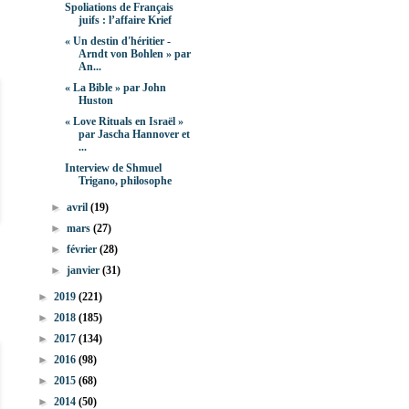
Spoliations de Français
juifs : l’affaire Krief
« Un destin d'héritier -
Arndt von Bohlen » par
An...
« La Bible » par John
Huston
« Love Rituals en Israël »
par Jascha Hannover et
...
Interview de Shmuel
Trigano, philosophe
►
avril
(19)
►
mars
(27)
►
février
(28)
►
janvier
(31)
►
2019
(221)
►
2018
(185)
►
2017
(134)
►
2016
(98)
►
2015
(68)
►
2014
(50)