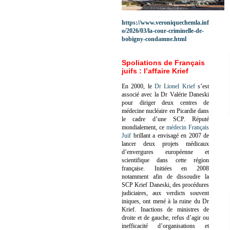
https://www.veroniquechemla.inf
o/2026/03/la-cour-criminelle-de-
bobigny-condamne.html
Spoliations de Français
juifs : l’affaire Krief
En 2000, le
Dr Lionel Krief
s’est
associé avec la Dr Valérie Daneski
pour diriger deux centres de
médecine nucléaire en Picardie dans
le cadre d’une SCP.
Réputé
mondialement, ce
médecin Français
Juif
brillant a envisagé en 2007 de
lancer deux projets médicaux
d’envergures européenne et
scientifique dans cette région
française.
Initiées en 2008
notamment afin de dissoudre la
SCP Krief Daneski, des procédures
judiciaires, aux verdicts souvent
iniques, ont mené à la ruine du Dr
Krief.
Inactions de ministres de
droite et de gauche, refus d’agir ou
inefficacité d’organisations et