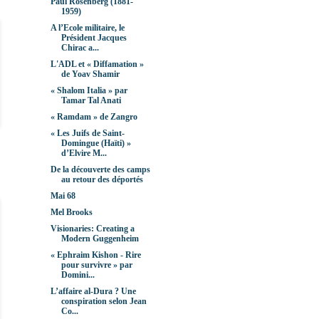
Paul Rosenberg (1881-
1959)
A l’Ecole militaire, le
Président Jacques
Chirac a...
L'ADL et « Diffamation »
de Yoav Shamir
« Shalom Italia » par
Tamar Tal Anati
« Ramdam » de Zangro
« Les Juifs de Saint-
Domingue (Haïti) »
d’Elvire M...
De la découverte des camps
au retour des déportés
Mai 68
Mel Brooks
Visionaries: Creating a
Modern Guggenheim
« Ephraim Kishon - Rire
pour survivre » par
Domini...
L’affaire al-Dura ? Une
conspiration selon Jean
Co...