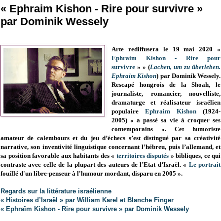
« Ephraim Kishon - Rire pour survivre »
par Dominik Wessely
Arte rediffusera le 19 mai 2020 «
Ephraim Kishon - Rire pour
survivre
»
» (
Lachen, um zu überleben.
Ephraim Kishon
)
par Dominik Wessely.
Rescapé hongrois de la Shoah, le
journaliste, romancier, nouvelliste,
dramaturge et réalisateur israélien
populaire
Ephraim Kishon
(1924-
2005) « a passé sa vie à croquer ses
contemporains ». Cet humoriste
amateur de calembours et du jeu d’échecs s’est distingué par sa créativité
narrative, son inventivité linguistique concernant l’hébreu, puis l’allemand, et
sa position favorable aux habitants des «
territoires disputés
» bibliques, ce qui
contraste avec celle de la plupart des auteurs de l’Etat d’Israël. «
Le portrait
fouillé d'un libre-penseur à l'humour mordant, disparu en 2005 ».
Regards sur la littérature israélienne
« Histoires d’Israël » par William Karel et Blanche Finger
« Ephraïm Kishon - Rire pour survivre » par Dominik Wessely