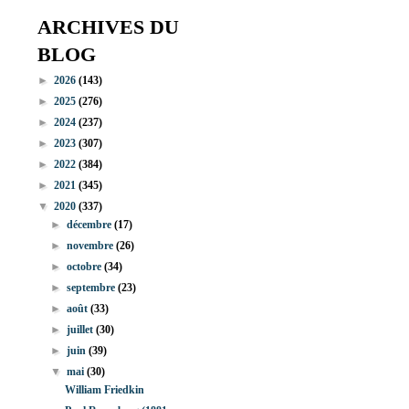
ARCHIVES DU
BLOG
►
2026
(143)
►
2025
(276)
►
2024
(237)
►
2023
(307)
►
2022
(384)
►
2021
(345)
▼
2020
(337)
►
décembre
(17)
►
novembre
(26)
►
octobre
(34)
►
septembre
(23)
►
août
(33)
►
juillet
(30)
►
juin
(39)
▼
mai
(30)
William Friedkin