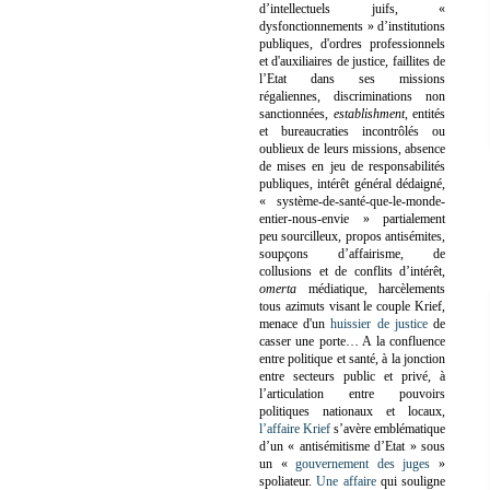
d’intellectuels juifs, «
dysfonctionnements » d’institutions
publiques, d'ordres professionnels
et d'auxiliaires de justice, faillites de
l’Etat dans ses missions
régaliennes, discriminations non
sanctionnées,
establishment
, entités
et bureaucraties incontrôlés ou
oublieux de leurs missions, absence
de mises en jeu de responsabilités
publiques, intérêt général dédaigné,
« système-de-santé-que-le-monde-
entier-nous-envie » partialement
peu sourcilleux, propos antisémites,
soupçons d’affairisme, de
collusions et de conflits d’intérêt,
omerta
médiatique, harcèlements
tous azimuts visant le couple Krief,
menace d'un
huissier de justice
de
casser une porte…
A la confluence
entre politique et santé, à la jonction
entre secteurs public et privé, à
l’articulation entre pouvoirs
politiques nationaux et locaux,
l’affaire Krief
s’avère emblématique
d’un « antisémitisme d’Etat » sous
un «
gouvernement des juges
»
spoliateur.
Une affaire
qui souligne