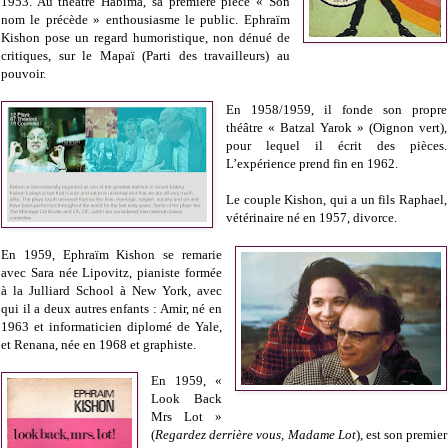
1953. Au théâtre Habima, sa première pièce « Son
nom le précède » enthousiasme le public. Ephraïm
Kishon pose un regard humoristique, non dénué de
critiques, sur le Mapaï (Parti des travailleurs) au
pouvoir.
En 1958/1959, il fonde son propre
théâtre « Batzal Yarok » (Oignon vert),
pour lequel il écrit des pièces.
L’expérience prend fin en 1962.
Le couple Kishon, qui a un fils Raphael,
vétérinaire né en 1957, divorce.
En 1959, Ephraïm Kishon se remarie
avec Sara née Lipovitz, pianiste formée
à la Julliard School à New York, avec
qui il a deux autres enfants : Amir, né en
1963 et informaticien diplomé de Yale,
et Renana, née en 1968 et graphiste.
En 1959, «
Look Back
Mrs Lot »
(
Regardez derrière vous, Madame Lot
), est son premier