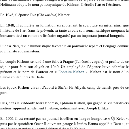
Hoffmann adopte le nom patronymique de Kishunt. Il étudie l’art et l’écriture.
En 1946, il épouse Eva (Chawa/Ava) Klamer.
En 1948, il complète sa formation en apprenant la sculpture en métal ainsi que
l’histoire de l’art. Sans le prévenir, sa tante envoie son roman satirique moquant la
bureaucratie à un concours littéraire organisé par un important journal hongrois.
Ludasz Nati, revue humoristique favorable au pouvoir le repère et l’engage comme
journaliste et dessinateur.
Le couple Kishunt se rend à une foire à Prague (Tchécoslovaquie), et profite de ce
séjour pour faire son aliyah en 1949. Un employé de l’Agence Juive hébraïse le
prénom et le nom de l’auteur en «
Ephraïm Kishon
». Kishon est le nom d’un
fleuve coulant près de Haïfa.
Les époux Kishon vivent d’abord à Sha’ar Ha’Aliyah, camp de transit près de ce
port.
Puis, dans le kibboutz Kfar Hahoresh, Ephraïm Kishon, qui gagne sa vie par divers
métiers, apprend rapidement l’hébreu, notamment avec Joseph Bilitzer,
En 1951 il est recruté par un journal israélien en langue hongroise « Új Kelet »,
puis par le quotidien Omer. Il ouvre un garage à Pardes Hanna appelé « Daru », et
est désigné membre du comité éditorial de « Uj Kelet ».