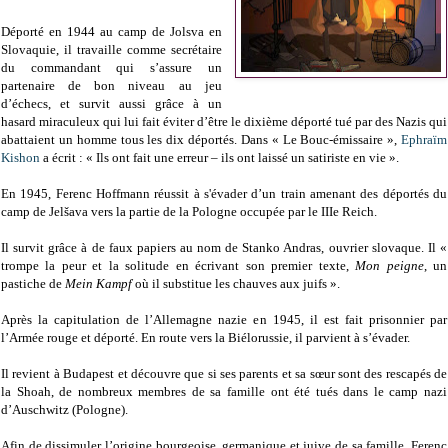
Déporté en 1944 au camp de Jolsva en
Slovaquie, il travaille comme secrétaire
du commandant qui s’assure un
partenaire de bon niveau au jeu
d’échecs, et survit aussi grâce à un
hasard miraculeux qui lui fait éviter d’être le dixième déporté tué par des Nazis qui
abattaient un homme tous les dix déportés. Dans « Le Bouc-émissaire »,
Ephraïm
Kishon
a écrit : « Ils ont fait une erreur – ils ont laissé un satiriste en vie ».
En 1945, Ferenc Hoffmann réussit à s'évader d’un train amenant des déportés du
camp de Jelšava vers la partie de la Pologne occupée par le IIIe Reich.
Il survit grâce à de faux papiers au nom de Stanko Andras, ouvrier slovaque. Il «
trompe la peur et la solitude en écrivant son premier texte,
Mon peigne
, un
pastiche de
Mein Kampf
où il substitue les chauves aux juifs ».
Après la capitulation de l’Allemagne nazie en 1945, il est fait prisonnier par
l’Armée rouge et déporté. En route vers la Biélorussie, il parvient à s’évader.
Il revient à Budapest et découvre que si ses parents et sa sœur sont des rescapés de
la Shoah, de nombreux membres de sa famille ont été tués dans le camp nazi
d’Auschwitz (Pologne).
Afin de dissimuler l’origine bourgeoise, germanique et juive de sa famille, Ferenc