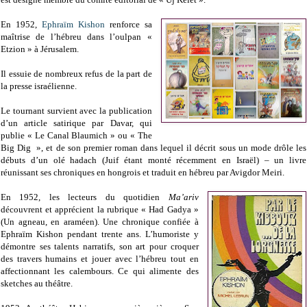
En 1952,
Ephraïm Kishon
renforce sa
maîtrise de l’hébreu dans l’oulpan «
Etzion » à Jérusalem.
Il essuie de nombreux refus de la part de
la presse israélienne.
Le tournant survient avec la publication
d’un article satirique par Davar, qui
publie « Le Canal Blaumich » ou « The
Big Dig », et de son premier roman dans lequel il décrit sous un mode drôle les
débuts d’un olé hadach (Juif étant monté récemment en Israël) – un livre
réunissant ses chroniques en hongrois et traduit en hébreu par Avigdor Meiri.
En 1952, les lecteurs du quotidien
Ma’ariv
découvrent et apprécient la rubrique « Had Gadya »
(Un agneau, en araméen). Une chronique confiée à
Ephraïm Kishon pendant trente ans. L’humoriste y
démontre ses talents narratifs, son art pour croquer
des travers humains et jouer avec l’hébreu tout en
affectionnant les calembours. Ce qui alimente des
sketches au théâtre.