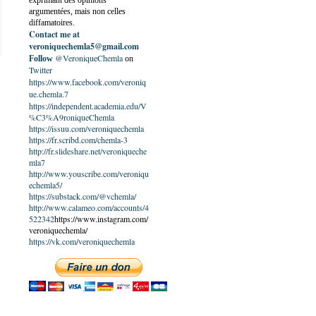
exprimant des opinions
argumentées, mais non celles
diffamatoires.
Contact me at
veroniquechemla5@gmail.com
@VeroniqueChemla
Follow
on
Twitter
https://www.facebook.com/veroniq
ue.chemla.7
https://independent.academia.edu/V
%C3%A9roniqueChemla
https://issuu.com/veroniquechemla
https://fr.scribd.com/chemla-3
http://fr.slideshare.net/veroniqueche
mla7
http://www.youscribe.com/veroniqu
echemla5/
https://substack.com/@vchemla/
http://www.calameo.com/accounts/4
522342
https://www.instagram.com/
veroniquechemla/
https://vk.com/veroniquechemla