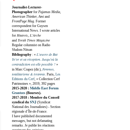
Journalist-Lecturer-
Photographer
for
Pajamas Media,
American Thinker, Ami
and
FrontPage Mag
. Former
correspondent for Guysen
International News. I wrote articles
Haaretz
L'Arche
for
,
Torah Times Magazine
and
Regular columnist on Radio
Shalom Nitsan
L’œuvre de Bat
Bibliography
:
«
Ye’or et sa réception. Jusqu’où la
contradiction est-elle possible ?
»
Femmes,
in Marc Crapez (dir.),
totalitarisme & tyrannie
. Paris,
Les
Editions du Cerf
, « Collection Cerf
Patrimoines », 2019, 392 pages
Middle East Forum
2015-2020 :
Grantees
(Bourses).
2017-2018 : Membre du Conseil
SNJ
syndical du
(Syndicat
National des Journalistes) - Section
régionale d’Île-de-France.
I have published documented
messages, but not defamating
remarks. Je publie les réactions