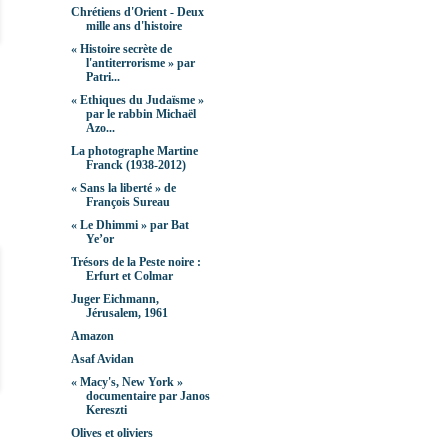
Chrétiens d'Orient - Deux
mille ans d'histoire
« Histoire secrète de
l'antiterrorisme » par
Patri...
« Ethiques du Judaïsme »
par le rabbin Michaël
Azo...
La photographe Martine
Franck (1938-2012)
« Sans la liberté » de
François Sureau
« Le Dhimmi » par Bat
Ye’or
Trésors de la Peste noire :
Erfurt et Colmar
Juger Eichmann,
Jérusalem, 1961
Amazon
Asaf Avidan
« Macy's, New York »
documentaire par Janos
Kereszti
Olives et oliviers