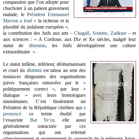
compassion que l’on adopte pour
chuchoter à un patient gravement
malade, le
Président Emmanuel
Macron
a loué
« la richesse et la
pluralité du judaïsme européen »,
la contribution des Juifs aux arts –
Chagall
,
Soutine
,
Zadkine
– et
aux sciences : « A Cordoue, aux IXe et Xe siècles, malgré leur
statut de
dhimmis
, les Juifs développèrent une culture
extraordinaire ».
Le statut infâme, inférieur, déshumanisant
et cruel du
dhimmi
est tabou au sein des
instances dirigeantes des organisations
juives françaises entravées par le «
politiquement correct », par leur «
dialogue » avec leurs homologues
musulmanes. C’est finalement un
Président de la République chrétien qui
a
prononcé
ce terme étudié par
l’essayiste
Bat Ye’or
, elle aussi
généralement ostracisée par ces
organisations qui ont refermé
silencieusement et promptement le couvercle de la mémoire Juive.