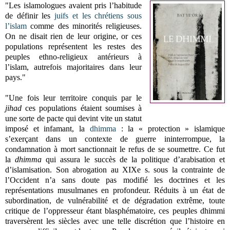
"Les islamologues avaient pris l’habitude
de définir les
juifs et les chrétiens sous
l’islam
comme des minorités religieuses.
On ne disait rien de leur origine, or ces
populations représentent les restes des
peuples ethno-religieux antérieurs à
l’islam, autrefois majoritaires dans leur
pays."
"Une fois leur territoire conquis par le
jihad
ces populations étaient soumises à
une sorte de pacte qui devint vite un statut
imposé et infamant, la
dhimma
: la « protection » islamique
s’exerçant dans un contexte de guerre ininterrompue, la
condamnation à mort sanctionnait le refus de se soumettre. Ce fut
la
dhimma
qui assura le succès de la politique d’arabisation et
d’islamisation. Son abrogation au XIXe s. sous la contrainte de
l’Occident n’a sans doute pas modifié les doctrines et les
représentations musulmanes en profondeur.
Réduits à un état de
subordination, de vulnérabilité et de dégradation extrême, toute
critique de l’oppresseur étant blasphématoire, ces peuples dhimmi
traversèrent les siècles avec une telle discrétion que l’histoire en