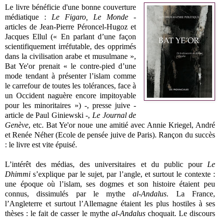
Le livre bénéficie d'une b
onne couverture
médiatique :
Le Figaro, Le Monde
-
articles de Jean-Pierre Péroncel-Hugoz et
Jacques Ellul (« En parlant d’une façon
scientifiquement irréfutable, des opprimés
dans la civilisation arabe et musulmane »,
Bat Ye'or prenait « le contre-pied d’une
mode tendant à présenter l’islam comme
le carrefour de toutes les tolérances, face à
un Occident naguère encore impitoyable
pour les minoritaires ») -, presse juive -
article de Paul Giniewski -,
Le Journal de
Genève
, etc. Bat Ye'or noue une a
mitié avec Annie Kriegel, André
et Renée Néher (Ecole de pensée juive de Paris). Rançon du succès
: le livre est vite épuisé.
L’intérêt des médias, des universitaires et du public pour
Le
Dhimmi
s’explique par le sujet, par l’angle, et surtout le contexte :
une époque où l’islam, ses dogmes et son histoire étaient peu
connus, dissimulés par le mythe
al-Andalus
. La France,
l’Angleterre et surtout l’Allemagne étaient les plus hostiles à ses
thèses : le fait de casser le mythe
al-Andalus
choquait. Le discours