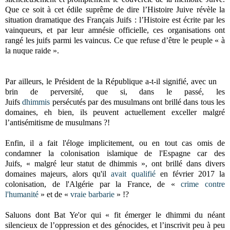
Que ce soit à cet édile suprême de dire l’Histoire Juive révèle la
situation dramatique des Français Juifs : l’Histoire est écrite par les
vainqueurs, et par leur amnésie officielle, ces organisations ont
rangé les juifs parmi les vaincus. Ce que refuse d’être le peuple « à
la nuque raide ».
Par ailleurs, le Président de la République a-t-il signifié, avec un
brin de perversité, que si, dans le passé, les
Juifs
dhimmis
persécutés par des musulmans ont brillé dans tous les
domaines, eh bien, ils peuvent actuellement exceller malgré
l’antisémitisme de musulmans ?!
Enfin, il a fait l'éloge implicitement, ou en tout cas omis de
condamner la colonisation islamique de l'Espagne car des
Juifs,
«
malgré leur statut de dhimmis
»
,
ont brillé dans divers
domaines majeurs,
alors qu'il
avait qualifié
en février 2017 la
colonisation, de l'Algérie par la France, de
«
crime contre
l'humanité
»
et de
«
vraie barbarie
»
!?
Saluons dont Bat Ye'or qui
«
fit émerger le dhimmi du néant
silencieux de l’oppression et des génocides, et l’inscrivit peu à peu