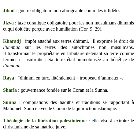
Jihad
: guerre obligatoire non abrogeable contre les infidèles.
Jizya
: taxe coranique obligatoire pour les non musulmans dhimmis
et qui doit être perçue avec humiliation (Cor. 9, 29).
Kharadj
: impôt attaché aux terres dhimmi. "I
l exprime le droit de
l’ummah
sur les terres
des autochtones non musulmans.
Il
transformait le
propriétaire en tributaire détenant sa terre comme
fermier et
usufruitier. Sa terre était immobilisée au bénéfice de
l’ummah
".
Raya
: "dhimmi en
turc, littéralement « troupeau d’animaux ».
Sharîa
: gouvernance fondée sur le Coran et la Sunna.
Sunna
: compilations des hadiths et traditions se rapportant à
Mahomet. Source avec le Coran de la juridiction islamique.
Théologie de la libération palestinienne
:
elle
vise à extraire le
christianisme de sa matrice juive.