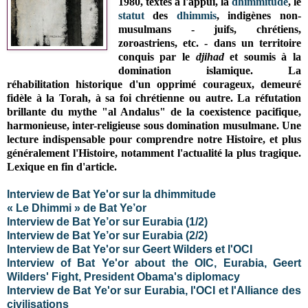
1980, textes à l'appui, la
dhimmitude
, le
statut
des
dhimmis
, indigènes non-
musulmans - juifs, chrétiens,
zoroastriens, etc. - dans un territoire
conquis par le
djihad
et soumis à la
domination islamique. La
réhabilitation historique d'un opprimé courageux, demeuré
fidèle à la Torah, à sa foi chrétienne ou autre. La réfutation
brillante du mythe "al Andalus" de la coexistence pacifique,
harmonieuse, inter-religieuse sous domination musulmane. Une
lecture indispensable pour comprendre notre Histoire, et plus
généralement l'Histoire, notamment l'actualité la plus tragique.
Lexique en fin d'article.
Interview de Bat Ye'or sur la dhimmitude
« Le Dhimmi » de Bat Ye’or
Interview de Bat Ye’or sur Eurabia (1/2)
Interview de Bat Ye’or sur Eurabia (2/2)
Interview de Bat Ye'or sur Geert Wilders et l'OCI
Interview of Bat Ye'or about the OIC, Eurabia, Geert
Wilders' Fight, President Obama's diplomacy
Interview de Bat Ye'or sur Eurabia, l'OCI et l'Alliance des
civilisations