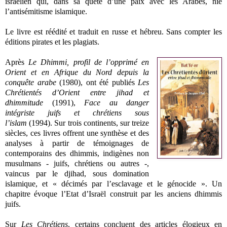
israélien qui, dans sa quête d’une paix avec les Arabes, nie
l’antisémitisme islamique.
Le livre est réédité et traduit en russe et hébreu. Sans compter les
éditions pirates et les plagiats.
Après
Le Dhimmi, profil de l’opprimé en
Orient et en Afrique du Nord depuis la
conquête arabe
(1980), ont été publiés
Les
Chrétientés d’Orient entre jihad et
dhimmitude
(1991),
Face au danger
intégriste juifs et chrétiens sous
l’islam
(1994). Sur trois continents, sur treize
siècles, ces livres offrent une synthèse et des
analyses à partir de témoignages de
contemporains des dhimmis, indigènes non
musulmans - juifs, chrétiens ou autres -,
vaincus par le djihad, sous domination
islamique, et « décimés par l’esclavage et le génocide ». Un
chapitre évoque l’Etat d’Israël construit par les anciens dhimmis
juifs.
Sur
Les Chrétiens
, certains concluent des articles élogieux en