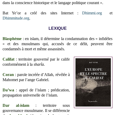
dans la conscience historique et le langage politique courant
»
.
Bat Ye’or a créé des sites Internet :
Dhimmi.org
et
Dhimmitude.org
.
LEXIQUE
Blasphème
: en islam, il détermine la condamnation des « infidèles
» et des musulmans qui, accusés de ce délit, peuvent être
condamnés à mort et même assassinés.
Califat
: territoire gouverné par le calife
conformément à la
sharîa
.
Coran
: parole incréée d’Allah, révélée à
Mahomet par l’ange Gabriel.
Da’wa
: appel de l’islam ; prédication,
propagation universelle de l’islam.
Dar al-islam
: territoire sous
gouvernance musulmane. Il se différencie