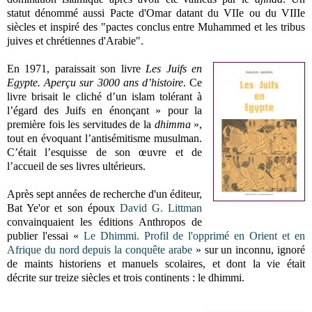
statut dénommé aussi Pacte d'Omar datant du VIIe ou du VIIIe
siècles et inspiré des "pactes conclus entre Muhammed et les tribus
juives et chrétiennes d'Arabie".
En 1971, paraissait son livre
Les Juifs en
Egypte. Aperçu sur 3000 ans d’histoire
. Ce
livre brisait le cliché d’un islam tolérant à
l’égard des Juifs en énonçant » pour la
première fois les servitudes de la
dhimma
»,
tout en évoquant l’antisémitisme musulman.
C’était l’esquisse de son œuvre et de
l’accueil de ses livres ultérieurs.
Après sept années de recherche d'un éditeur,
Bat Ye'or et son époux
David G. Littman
convainquaient les éditions Anthropos de
publier l'essai
«
Le Dhimmi. Profil de l'opprimé en Orient et en
Afrique du nord depuis la conquête arabe
»
sur un inconnu, ignoré
de maints historiens et manuels scolaires, et dont la vie était
décrite
sur treize siècles et trois continents
: le dhimmi.