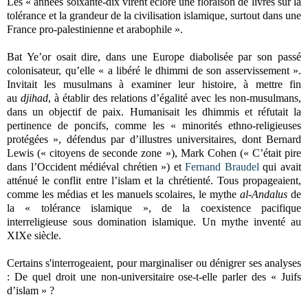
Les « années soixante-dix virent éclore une floraison de livres sur la
tolérance et la grandeur de la civilisation islamique, surtout dans une
France pro-palestinienne et arabophile ».
Bat Ye’or
osait dire, dans une Europe diabolisée par son passé
colonisateur, qu’elle « a libéré le dhimmi de son asservissement ».
I
nvitait les musulmans à examiner leur histoire, à mettre fin
au
djihad
, à établir des relations d’égalité avec les non-musulmans,
dans un objectif de paix.
Humanisait les dhimmis et réfutait la
pertinence de poncifs, comme les « minorités ethno-religieuses
protégées », défendus par d’illustres universitaires, dont Bernard
Lewis (« citoyens de seconde zone »), Mark Cohen (« C’était pire
dans l’Occident médiéval chrétien ») et
Fernand Braudel
qui avait
atténué le conflit entre l’islam et la chrétienté. Tous propageaient,
comme les médias et les manuels scolaires, le mythe
al-Andalus
de
la « tolérance islamique », de la coexistence pacifique
interreligieuse sous domination islamique. Un mythe inventé au
XIXe siècle.
Certains s'interrogeaient, pour marginaliser ou dénigrer ses analyses
: De quel droit une non-universitaire ose-t-elle parler des « Juifs
d’islam » ?