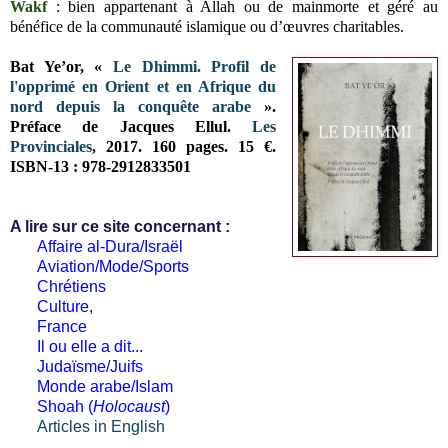
Wakf
: bien appartenant à Allah ou de mainmorte et géré au
bénéfice de la communauté islamique ou d’œuvres charitables.
Bat Ye’or, «
Le Dhimmi. Profil de
l'opprimé en Orient et en Afrique du
nord depuis la conquête arabe
».
Préface de Jacques Ellul.
Les
Provinciales
, 2017. 160 pages. 15 €.
ISBN-13 : 978-2912833501
A lire sur ce site concernant :
Affaire al-Dura/Israël
Aviation/Mode/Sports
Chrétiens
Culture
,
France
Il ou elle a dit...
Judaïsme/Juifs
Monde arabe/Islam
Shoah (
Holocaust
)
Articles in English