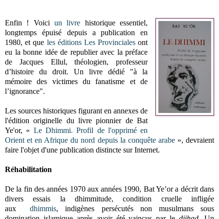
Enfin ! Voici
un livre
historique essentiel,
longtemps épuisé depuis a publication en
1980, et que
les éditions Les Provinciales
ont
eu la bonne idée de republier avec la préface
de Jacques Ellul, théologien, professeur
d’histoire du droit. Un livre dédié "à la
mémoire des victimes du fanatisme et de
l’ignorance".
Les sources historiques figurant en annexes de
l'édition originelle du livre pionnier de Bat
Ye'or,
«
Le Dhimmi. Profil de l'opprimé en
Orient et en Afrique du nord depuis la conquête arabe
»,
devraient
faire l'objet d'une publication distincte sur Internet.
Réhabilitation
De la fin des années 1970 aux années 1990, Bat Ye’or a décrit dans
divers essais la dhimmitude, condition cruelle infligée
aux
dhimmis
, indigènes persécutés non musulmans sous
domination islamique après avoir été vaincus par le
djihad
. Un