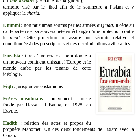
du
dar al-harb
(domaine de la guerre),
territoire visé par le jihad afin de le soumettre à l’islam et y
appliquer la
sharîa
.
Dhimmi
: non musulman soumis par les armées du
jihad
, il cède au
calife sa terre et sa souveraineté en échange d’une protection contre
le
jihad
. Cette protection lui assure une sécurité relative et
conditionnée à des prescriptions et des discriminations avilissantes.
Eurabia
: titre d’une revue et nom donné à
un nouveau continent unissant l’Europe et le
monde arabe par les tenants de cette
idéologie.
Fiqh
: jurisprudence islamique.
Frères musulmans
: mouvement islamiste
fondé par Hassan al Banna, en 1928, en
Egypte.
Hadith
: relation des actes et propos du
prophète Mahomet. Un des deux fondements de l’islam avec la
Coran.