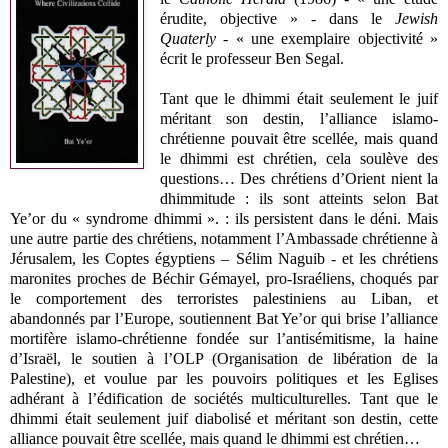
érudite, objective » - dans le
Jewish
Quaterly
-
« une
exemplaire objectivité »
écrit le professeur Ben Segal.
Tant que le dhimmi était seulement le juif
méritant son destin, l’alliance islamo-
chrétienne pouvait être scellée, mais quand
le dhimmi est chrétien, cela soulève des
questions… Des chrétiens d’Orient nient la
dhimmitude : ils sont atteints selon Bat
Ye’or du « syndrome dhimmi ». : ils persistent dans le déni. Mais
une autre partie des chrétiens, notamment l’Ambassade chrétienne à
Jérusalem, les Coptes égyptiens
– Sélim Naguib -
et les chrétiens
maronites proches de Béchir Gémayel, pro-Israéliens, choqués par
le comportement des terroristes palestiniens au Liban, et
abandonnés par l’Europe,
soutiennent Bat Ye’or qui brise l’alliance
mortifère islamo-chrétienne fondée sur l’antisémitisme, la haine
d’Israël, le soutien à l’OLP (Organisation de libération de la
Palestine), et voulue par les pouvoirs politiques et les Eglises
adhérant à l’édification de sociétés multiculturelles. Tant que le
dhimmi était seulement juif diabolisé et méritant son destin, cette
alliance pouvait être scellée, mais quand le dhimmi est chrétien…