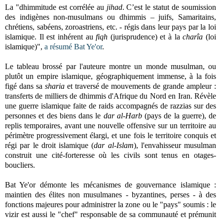
La "dhimmitude est corrélée au
jihad
. C’est le statut de soumission
des indigènes non-musulmans ou dhimmis – juifs, Samaritains,
chrétiens, sabéens, zoroastriens, etc. - régis dans leur pays par la loi
islamique. Il est inhérent au
fiqh
(jurisprudence) et à la
charîa
(loi
islamique)",
a résumé Bat Ye'or
.
Le tableau brossé par l'auteure montre un monde musulman, ou
plutôt un empire islamique, géographiquement immense, à la fois
figé dans sa
sharia
et traversé de mouvements de grande ampleur :
transferts de milliers de dhimmis d'Afrique du Nord en Iran. Révèle
une guerre islamique faite de raids accompagnés de razzias sur des
personnes et des biens dans le
dar al-Harb
(pays de la guerre), de
replis temporaires, avant une nouvelle offensive sur un territoire au
périmètre progressivement élargi, et une fois le territoire conquis et
régi par le droit islamique (
dar al-Islam
), l'envahisseur musulman
construit une cité-forteresse où les civils sont tenus en otages-
boucliers.
Bat Ye'or démonte les mécanismes de gouvernance islamique :
maintien des élites non musulmanes - byzantines, perses - à des
fonctions majeures pour administrer la zone ou le "pays" soumis : le
vizir est aussi le "chef" responsable de sa communauté et prémunit