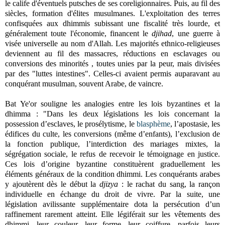
le calife d'éventuels putsches de ses coreligionnaires. Puis, au fil des
siècles, formation d'élites musulmanes. L'exploitation des terres
confisquées aux dhimmis subissant une fiscalité très lourde, et
généralement toute l'économie, financent le
djihad
, une guerre à
visée universelle au nom d'Allah. Les majorités ethnico-religieuses
deviennent au fil des massacres, réductions en esclavages ou
conversions des minorités , toutes unies par la peur, mais divisées
par des "luttes intestines". Celles-ci avaient permis auparavant au
conquérant musulman, souvent Arabe, de vaincre.
Bat Ye'or souligne les analogies entre les lois byzantines et la
dhimma : "Dans les deux législations les lois concernant la
possession d’esclaves, le prosélytisme, le
blasphème
, l’apostasie, les
édifices du culte, les conversions (même d’enfants), l’exclusion de
la fonction publique, l’interdiction des mariages mixtes, la
ségrégation sociale, le refus de recevoir le témoignage en justice.
Ces lois d’origine byzantine constituèrent graduellement les
éléments généraux de la condition dhimmi. Les conquérants arabes
y ajoutèrent dès le début la
djizya
: le rachat du sang, la rançon
individuelle en échange du droit de vivre. Par la suite, une
législation avilissante supplémentaire dota la persécution d’un
raffinement rarement atteint. Elle légiférait sur les vêtements des
dhimmi, leur couleur, leur forme, leur coiffure, parfois leurs