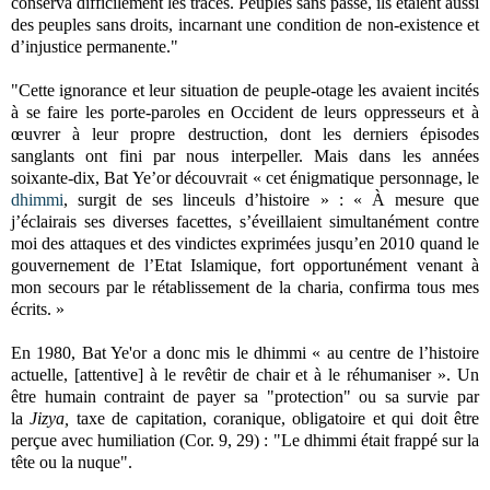
conserva difficilement les traces. Peuples sans passé, ils étaient aussi
des peuples sans droits, incarnant une condition de non-existence et
d’injustice permanente."
"Cette ignorance et leur situation de peuple-otage les avaient incités
à se faire les porte-paroles en Occident de leurs oppresseurs et à
œuvrer à leur propre destruction, dont les derniers épisodes
sanglants ont fini par nous interpeller. Mais dans les années
soixante-dix, Bat Ye’or découvrait « cet énigmatique personnage, le
dhimmi
, surgit de ses linceuls d’histoire » : « À mesure que
j’éclairais ses diverses facettes, s’éveillaient simultanément contre
moi des attaques et des vindictes exprimées jusqu’en 2010 quand le
gouvernement de l’Etat Islamique, fort opportunément venant à
mon secours par le rétablissement de la charia, confirma tous mes
écrits. »
En 1980, Bat Ye'or a donc mis le dhimmi « au centre de l’histoire
actuelle, [attentive] à le revêtir de chair et à le réhumaniser ». Un
être humain contraint de payer sa "protection" ou sa survie par
la
Jizya,
taxe de capitation, coranique, obligatoire et qui doit être
perçue avec humiliation (Cor. 9, 29) : "Le dhimmi était frappé sur la
tête ou la nuque".