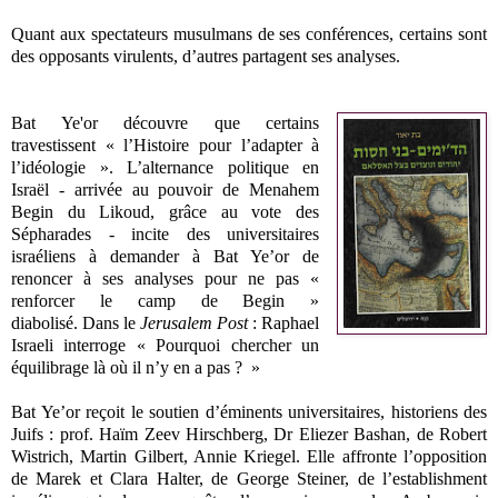
Quant aux spectateurs musulmans de ses conférences, certains sont
des opposants virulents, d’autres partagent ses analyses.
Bat Ye'or découvre que certains
travestissent « l’Histoire pour l’adapter à
l’idéologie ». L’alternance politique en
Israël - arrivée au pouvoir de Menahem
Begin du Likoud, grâce au vote des
Sépharades - incite des universitaires
israéliens à demander à Bat Ye’or de
renoncer à ses analyses pour ne pas «
renforcer le camp de Begin »
diabolisé.
Dans le
Jerusalem Post
: Raphael
Israeli interroge « Pourquoi chercher un
équilibrage là où il n’y en a pas ?
»
Bat Ye’or reçoit le soutien d’éminents universitaires, historiens des
Juifs : prof. Haïm Zeev Hirschberg, Dr Eliezer Bashan, de Robert
Wistrich, Martin Gilbert, Annie Kriegel.
Elle affronte l’opposition
de Marek et Clara Halter, de George Steiner, de l’establishment