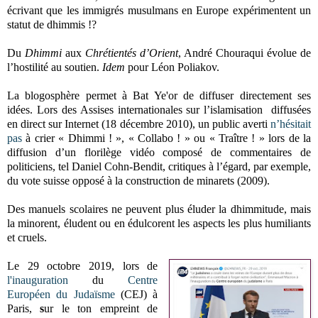
écrivant que les immigrés musulmans en Europe expérimentent un
statut de dhimmis !?
Du
Dhimmi
aux
Chrétientés d’Orient
, André Chouraqui évolue de
l’hostilité au soutien.
Idem
pour Léon Poliakov.
La blogosphère permet à Bat Ye'or de diffuser directement ses
idées. Lors des Assises internationales sur l’islamisation diffusées
en direct sur Internet (18 décembre 2010), un public averti
n’hésitait
pas
à crier « Dhimmi ! », « Collabo ! » ou « Traître ! » lors de la
diffusion d’un florilège vidéo composé de commentaires de
politiciens, tel Daniel Cohn-Bendit, critiques à l’égard, par exemple,
du vote suisse opposé à la construction de minarets (2009).
Des manuels scolaires ne peuvent plus éluder la dhimmitude, mais
la minorent, éludent ou en édulcorent les aspects les plus humiliants
et cruels.
Le 29 octobre 2019, lors de
l'inauguration
du
Centre
Européen du Judaïsme
(CEJ) à
Paris,
s
ur le ton empreint de