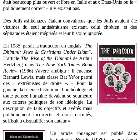
était beaucoup plus ouvert et libre en Italie et aux Etats-Unis où le «
politiquement correct » n’y existait pas.
Des Juifs ashkénazes étaient convaincus que les Juifs avaient été
victimes du seul antisémitisme existant, celui chrétien, et des
sépharades étaient méprisés et leur histoire ignorée.
En 1985, parait la traduction en anglais "
The
Dhimmi: Jews & Christians Under Islam
"
.
L'a
rticle
The Rise of the Dhimmi
de Arthur
Hertzberg dans
The New York Times Book
Review
(1986) s'avère
ambigu
: il encense
Bernard Lewis, mais classe Bat Ye’or parmi
des « extrémistes de droite ». « Pour la
gauche, la science historique, l’archéologie et
toute pensée humaine devaient se soumettre
aux critères politiques de son idéologie. La
description de faits objectifs et avérés mais
politiquement incorrects et donc occultés,
suffisait à disqualifier son auteur ».
Un article louangeur est publié dans
le
Catholic Herald
(1986) - « une étude