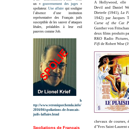
A Hollywood, elle 
un «
gouvernement des juges
»
Devil and Daniel We
spoliateur.
Une affaire
qui souligne
Dieterle (1941),
La F
l’absence d’une institution
représentative des Français juifs
1942) par Jacques 
susceptible de les sauver d’attaques
Curse of the Cat P
létales, préalables à leur exil
Gunther von Fritschan
pauvres comme Job.
deux films produits p
RKO Radio Pictures
Fifi
de Robert Wise (1
h
ttp://www.veroniquechemla.info/
2016/04/spoliations-de-francais-
juifs-laffaire.html
chevaux de courses, 
d’Yves Saint-Laurent et
Spoliations de Français