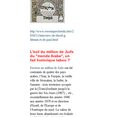
http://www.veroniquechemla.info/2
010/11/interview-de-david-g-
littman-et-de-paul.html
L'exil du million de Juifs
du "monde Arabe", un
fait historique tabou ?
Environ un million de Juifs
ont été
contraints de quitter des pays
arabes, l’Iran, la Turquie, la vieille
ville de Jérusalem, la Judée, la
Samarie - trois territoires occupés
par la (Trans)Jordanie jusqu'à la
guerre des Six-Jours (1967) -, etc.,
essentiellement des années 1940
aux années 1970 et en direction
d'Israël, de l'Europe et de
l'Amérique du nord. La valeur de
leurs biens abandonnés est évaluée