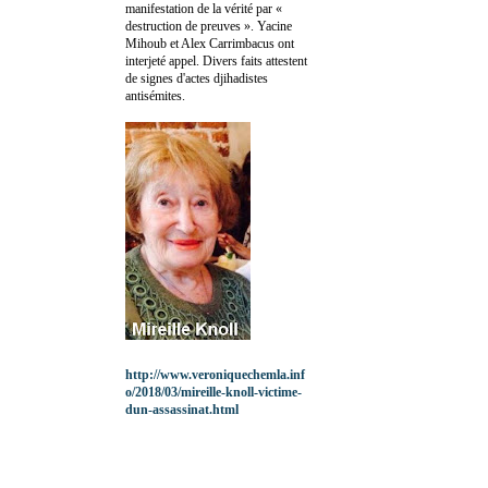
manifestation de la vérité par «
destruction de preuves ». Yacine
Mihoub et Alex Carrimbacus ont
interjeté appel. Divers faits attestent
de signes d'actes djihadistes
antisémites.
http://www.veroniquechemla.inf
o/2018/03/mireille-knoll-victime-
dun-assassinat.html