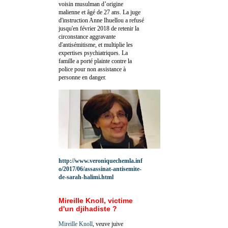
voisin musulman d’origine
malienne et âgé de 27 ans. La juge
d'instruction Anne Ihuellou a refusé
jusqu'en février 2018 de retenir la
circonstance aggravante
d'antisémitisme, et multiplie les
expertises psychiatriques. La
famille a porté plainte contre la
police pour non assistance à
personne en danger.
http://www.veroniquechemla.inf
o/2017/06/assassinat-antisemite-
de-sarah-halimi.html
Mireille Knoll, victime
d'un djihadiste ?
Mireille Knoll
, veuve juive