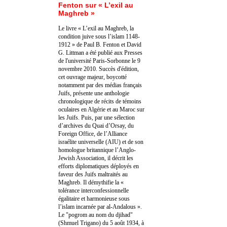
Fenton sur « L’exil au
Maghreb »
Le livre « L’exil au Maghreb, la
condition juive sous l’islam 1148-
1912 » de Paul B. Fenton et David
G. Littman a été publié aux Presses
de l'université Paris-Sorbonne le 9
novembre 2010. Succès d'édition,
cet ouvrage majeur, boycotté
notamment par des médias français
Juifs, présente une anthologie
chronologique de récits de témoins
oculaires en Algérie et au Maroc sur
les Juifs. Puis, par une sélection
d’archives du Quai d’Orsay, du
Foreign Office, de l’Alliance
israélite universelle (AIU) et de son
homologue britannique l’Anglo-
Jewish Association, il décrit les
efforts diplomatiques déployés en
faveur des Juifs maltraités au
Maghreb. Il démythifie la «
tolérance interconfessionnelle
égalitaire et harmonieuse sous
l’islam incarnée par al-Andalous ».
Le "pogrom au nom du djihad"
(Shmuel Trigano) du 5 août 1934, à