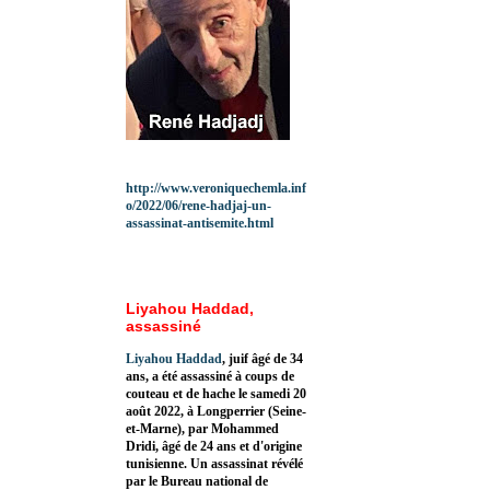
http://www.veroniquechemla.inf
o/2022/06/rene-hadjaj-un-
assassinat-antisemite.html
Liyahou Haddad,
assassiné
Liyahou Haddad
, juif âgé de 34
ans, a été assassiné à coups de
couteau et de hache le samedi 20
août 2022, à Longperrier (Seine-
et-Marne), par Mohammed
Dridi, âgé de 24 ans et d'origine
tunisienne. Un assassinat révélé
par le Bureau national de