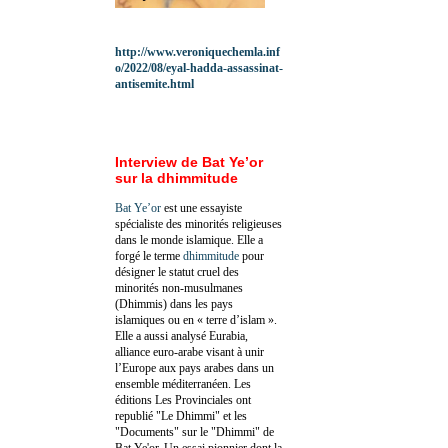
http://www.veroniquechemla.inf
o/2022/08/eyal-hadda-assassinat-
antisemite.html
Interview de Bat Ye’or
sur la dhimmitude
Bat Ye’or
est une essayiste
spécialiste des minorités religieuses
dans le monde islamique. Elle a
forgé le terme
dhimmitude
pour
désigner le statut cruel des
minorités non-musulmanes
(Dhimmis) dans les pays
islamiques ou en « terre d’islam ».
Elle a aussi analysé Eurabia,
alliance euro-arabe visant à unir
l’Europe aux pays arabes dans un
ensemble méditerranéen. Les
éditions Les Provinciales ont
republié "Le Dhimmi" et les
"Documents" sur le "Dhimmi" de
Bat Ye'or. Un essai pionnier dont la