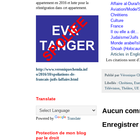
appartement en 2016 et lutte pour la
Affaire al-Dura/I
réintégration dans cet appartement.
Aviation/Mode/S
Chrétiens
Culture
France
Il ou elle a dit...
Judaïsme/Juifs
Monde arabe/Is
Shoah (
Holocau
Articles in Engl
Les citations sont d'
http://www.veroniquechemla.inf
o/2016/10/spoliations-de-
Publié par
Véronique C
francais-juifs-laffaire.html
Libellés :
Chrétiens
,
Eta
Télévision
,
Théâtre
,
UE 
Translate
Aucun comm
Powered by
Translate
Enregistre
Protection de mon blog
par le droit