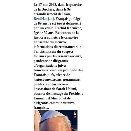
Le 17 mai 2022, dans le quartier
de la Duchère, dans le 9e
arrondissement de Lyon,
RenéHadjadj
, Français juif âgé
de 89 ans, a été tué et défenestré
par un voisin, Rachid Kheniche,
âgé de 50 ans. Réticences de la
justice à admettre le caractère
antisémite du meurtre,
informations déterminantes sur
l’antisémitisme du suspect
fournies par les réseaux sociaux,
prudence de dirigeants
d’organisations juives
françaises, émotion profonde des
Français juifs, silence de
mainstream medias
, notamment
publics, similarités avec
l’assassinat de Sarah Halimi,
absence de message du Président
Emmanuel Macron et de
dirigeants communautaires
français…