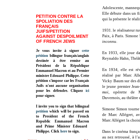
Adolescente, mannequin
Elle débute dans un fi
PETITION CONTRE LA
qui la présente le réal
SPOLIATION DES
FRANÇAIS
1931. le réalisateur r
JUIFS/PETITION
Paix, à Paris. Simone
AGAINST DESPOILMENT
OF FRENCH JEWS
inconnu
.
Je vous invite à signer
cette
En 1933, elle joue d
pétition
bilingue français/anglais
Reynaldo Hahn, Théâtr
destinée à être remise au
Président de la République
En 1934, elle est r
Emmanuel Macron et au Premier
réalisé par Marc All
ministre Edouard Philippe. Cette
pétition s'impose car les Français
Vicky Baum sur des di
Juifs n'ont aucune organisation
le jeune premier Jean
pour les défendre. Cliquez
ici
moi
, opérette de 
pour signer.
Duvernois, au théâtre 
I invite you to sign that bilingual
Simone Simon tourne
petition
which will be passed on
de Marc Allégret, av
to President of the French
Marc Allégret la chois
Republic
Emmanuel Macron
and Prime Minister
Edouard
Philippe
.
Click
here
to sign.
Dans le cinéma françai
au nez retroussé, à l’