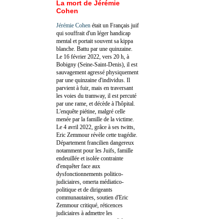
La mort de Jérémie
Cohen
Jérémie Cohen
était un Français juif
qui souffrait d'un léger handicap
mental et portait souvent sa kippa
blanche. Battu par une quinzaine.
Le 16 février 2022, vers 20 h, à
Bobigny (Seine-Saint-Denis), il est
sauvagement agressé physiquement
par une quinzaine d'individus. Il
parvient à fuir, mais en traversant
les voies du tramway, il est percuté
par une rame, et décède à l'hôpital.
L'enquête piétine, malgré celle
menée par la famille de la victime.
Le 4 avril 2022, grâce à ses twitts,
Eric Zemmour révèle cette tragédie.
Département francilien dangereux
notamment pour les Juifs, famille
endeuillée et isolée contrainte
d'enquêter face aux
dysfonctionnements politico-
judiciaires, omerta médiatico-
politique et de dirigeants
communautaires, soutien d'Eric
Zemmour critiqué, réticences
judiciaires à admettre les