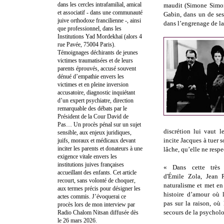
dans les cercles intrafamilial, amical
maudit (Simone Simo
et associatif - dans une communauté
Gabin, dans un de ses 
juive orthodoxe francilienne -, ainsi
dans l’engrenage de la 
que professionnel, dans les
Institutions Yad Mordekhaï (alors 4
rue Pavée, 75004 Paris).
Témoignages déchirants de jeunes
victimes traumatisées et de leurs
parents éprouvés, accusé souvent
dénué d’empathie envers les
victimes et en pleine inversion
accusatoire, diagnostic inquiétant
d’un expert psychiatre, direction
remarquable des débats par le
Président de la Cour David de
Pas… Un procès pénal sur un sujet
discrétion lui vaut 
sensible, aux enjeux juridiques,
incite Jacques à tuer s
juifs, moraux et médicaux devant
inciter les parents et donateurs à une
lâche, qu’elle ne resp
exigence vitale envers les
institutions juives françaises
« Dans cette très 
accueillant des enfants. Cet article
d'Émile Zola, Jean 
recourt, sans volonté de choquer,
naturalisme et met en
aux termes précis pour désigner les
histoire d’amour où l
actes commis. J’évoquerai ce
pas sur la raison, où
procès lors de mon interview par
secours de la psychol
Radio Chalom Nitsan diffusée dès
le 26 mars 2026.