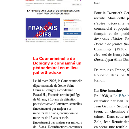
star.
Pour la Twentieth Ce
recrute. Mais cette 
s’avère décevante 
commercial et populai
français et de pro
drapeaux (Under Tw
Dortoir de jeunes fill
Cummings (1936)
Heaven)
de Henry Kin
La Cour criminelle de
(Josette
) par Allan Dw
Bobigny a condamné un
pédocriminel en milieu
De retour en France,
juif orthodoxe
Roubaud dans
La B
Renoir.
Le 16 mars 2026, la Cour criminelle
départementale de Seine-Saint-
Denis à Bobigny a condamné
La Bête humaine
Pascal H., Français retraité juif âgé
En 1938, «
La Bête 
de 61 ans, à 13 ans de détention
est réalisé par Jean 
pour (tentative d’)atteintes sexuelles
Jean Gabin. « Séduit
(incestueuse) par majeur sur
tueur, un cheminot s
mineurs de 15 ans, corruption de
crime... Dans cette tr
mineurs de 15 ans et viols
Zola, Jean Renoir dép
(incestueux) par majeur sur mineurs
en scène une terrible 
de 15 ans. Des
infractions commises