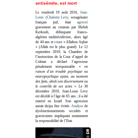
antisémite, est mort
Le vendredi 19 août 2016,
Jean-
Louis (Chalom) Levy
, sexagénaire
français juif, était
agressé
gravement au couteau par Mehdi
Kerkoub, délinquant franco-
algérien multirécidiviste, alors âgé
de 44 ans et
criant
« Allahou Aqbar
» (Allah est le plus grand). Le 12
septembre 2019, la Chambre de
l’instruction de la Cour d’appel de
Colmar a déclaré l’agresseur
pénalement irresponsable
«
en
raison d’un trouble psychique ou
neuropsychique ayant, au moment
des faits, aboli son discernement ou
le contrôle de ses actes
»
. Le 30
décembre 2019, Jean-Louis Levy
est décédé à l’âge de 65 ans ; il a été
enterré en Israël. Son agression
aurait du/pu être évitée.
Analyse
de
dysfonctionnements occultés et
gravissimes impliquant notamment
la responsabilité de l’Etat.