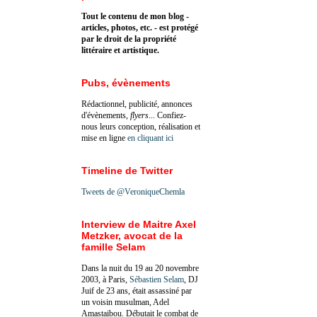
Tout le contenu de mon blog -
articles, photos, etc. - est protégé
par le droit de la propriété
littéraire et artistique.
Pubs, évènements
Rédactionnel, publicité, annonces
d'évènements,
flyers
... Confiez-
nous leurs conception, réalisation et
mise en ligne
en cliquant ici
Timeline de Twitter
Tweets de @VeroniqueChemla
Interview de Maitre Axel
Metzker, avocat de la
famille Selam
Dans la nuit du 19 au 20 novembre
2003, à Paris,
Sébastien Selam
, DJ
Juif de 23 ans, était assassiné par
un voisin musulman, Adel
Amastaibou. Débutait le combat de