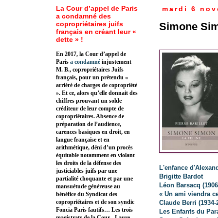
La Cour d’appel de Paris
mardi 6 no
a condamné des
copropriétaires juifs
Simone Sim
français en créant leur «
dette » !
En 2017, la Cour d’appel de
Paris
a condamné
injustement
M. B., copropriétaires Juifs
français, pour un prétendu «
arriéré de charges de copropriété
». Et ce, alors qu’elle donnait des
chiffres prouvant un solde
créditeur de leur compte de
copropriétaires. Absence de
préparation de l’audience,
carences basiques en droit, en
langue française et en
arithmétique, déni d’un procès
équitable notamment en violant
les droits de la défense des
L'enfance d'Alexan
justiciables juifs par une
Brigitte Bardot
partialité choquante et par une
Léon Barsacq (1906-
mansuétude généreuse au
« Un ami viendra c
bénéfice du Syndicat des
copropriétaires et de son syndic
Claude Berri (1934-
Foncia Paris fautifs… Les trois
Les Enfants du Para
magistrats de la Cour - Laure