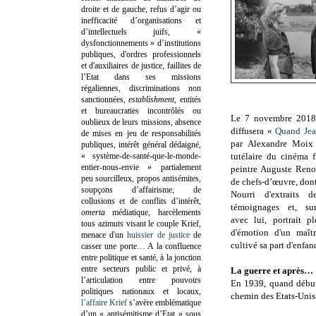
droite et de gauche, refus d’agir ou
inefficacité d’organisations et
d’intellectuels juifs, «
dysfonctionnements » d’institutions
publiques, d'ordres professionnels
et d'auxiliaires de justice, faillites de
l’Etat dans ses missions
régaliennes, discriminations non
sanctionnées,
establishment
, entités
et bureaucraties incontrôlés ou
Le 7 novembre 2018,
oublieux de leurs missions, absence
diffusera «
Quand Jea
de mises en jeu de responsabilités
par Alexandre Moix 
publiques, intérêt général dédaigné,
« système-de-santé-que-le-monde-
tutélaire du cinéma f
entier-nous-envie » partialement
peintre Auguste Reno
peu sourcilleux, propos antisémites,
de chefs-d’œuvre, dont
soupçons d’affairisme, de
Nourri d'extraits 
collusions et de conflits d’intérêt,
témoignages et, surt
omerta
médiatique, harcèlements
avec lui, portrait p
tous azimuts visant le couple Krief,
d'émotion d'un maît
menace d'un
huissier de justice
de
cultivé sa part d'enfanc
casser une porte…
A la confluence
entre politique et santé, à la jonction
entre secteurs public et privé, à
La guerre et après…
l’articulation entre pouvoirs
En 1939, quand début
politiques nationaux et locaux,
chemin des Etats-Unis
l’affaire Krief
s’avère emblématique
d’un « antisémitisme d’Etat » sous