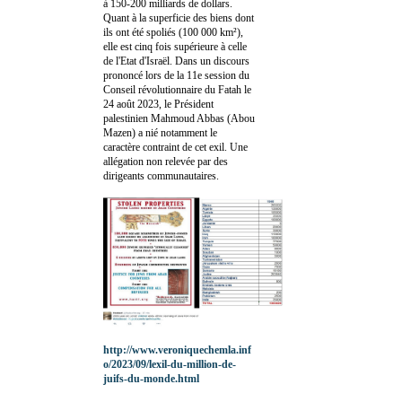
à 150-200 milliards de dollars.
Quant à la superficie des biens dont
ils ont été spoliés (100 000 km²),
elle est cinq fois supérieure à celle
de l'Etat d'Israël. Dans un discours
prononcé lors de la 11e session du
Conseil révolutionnaire du Fatah le
24 août 2023, le Président
palestinien Mahmoud Abbas (Abou
Mazen) a nié notamment le
caractère contraint de cet exil. Une
allégation non relevée par des
dirigeants communautaires.
http://www.veroniquechemla.inf
o/2023/09/lexil-du-million-de-
juifs-du-monde.html