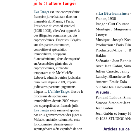
juifs : l’affaire Tanger
Eva Tanger
est une copropriétaire
«
La Bête humaine
» 
française juive habitant dans un
France, 1938
immeuble du Marais, à Paris.
Image : Curt Courant
Présidente du conseil syndical
Montage : Marguerite
(1988-1998), elle s’est opposée à
Troeye
des illégalités commises par des
Musique : Joseph Ko
copropriétaires. Emprises illégales
sur des parties communes,
Production : Paris Fi
convoitise et spéculation
Producteur/-trice 
immobilières, soupçons
Hakim
d’antisémitisme, abus de majorité
Scénario : Jean Renoir
en Assemblées générales de
Avec Jean Gabin, Sim
copropriétaires, « mandat
Julien Carette, Jenny 
temporaire » de Me Michèle
Landry, Blanchette B
Lebossé, administratrice judiciaire,
Auteur : Emile Zola
renouvelé depuis 2009, experts
judiciaires partiaux, jugements
Sur Arte les 7 novemb
iniques…
L’affaire Tanger
illustre le
Visuels
:
processus de spoliations
Fernand Ledoux, Simo
immobilières depuis 2000 visant
Simone Simon et Jean
des copropriétaires français juifs.
Jean Gabin
Eva Tanger
a été ruinée et spoliée
Jean Gabin et Jenny H
par un « gouvernement des juges ».
© 1938 STUDIOCAN
Malade, endettée, calomniée, cette
fonctionnaire retraitée quasi-
septuagénaire a été expulsée de son
Articles sur ce