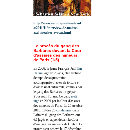
http://www.veroniquechemla.inf
o/2011/11/interview-de-maitre-
axel-metzker-avocat.html
Le procès du gang des
Barbares devant la Cour
d'assises des mineurs
de Paris (1/5)
En 2006, le jeune Français Juif
Ilan
Halimi,
âgé de 23 ans, était victime
de rapt, de séquestration
accompagnée d’actes de torture et
d’assassinat antisémite, commis par
le gang des Barbares dirigé par
Youssouf Fofana. Ce gang
a été
jugé
en 2009 par la Cour d'assises
des mineurs de Paris. Le 25 octobre
2010, 18 des 25
condamnés
dans
l’affaire du gang des Barbares ont
été jugés en appel devant la Cour
d’assises des mineurs de Créteil. Le
procès s'est achevé le 17 décembre