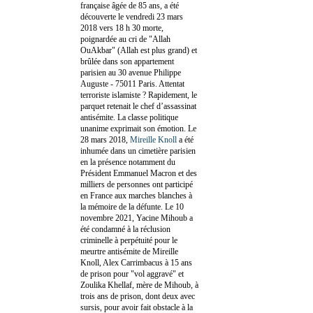
française âgée de 85 ans, a été
découverte le vendredi 23 mars
2018 vers 18 h 30 morte,
poignardée au cri de "Allah
OuAkbar" (Allah est plus grand) et
brûlée dans son appartement
parisien au 30 avenue Philippe
Auguste - 75011 Paris. Attentat
terroriste islamiste ? Rapidement, le
parquet retenait le chef d’assassinat
antisémite. La classe politique
unanime exprimait son émotion. Le
28 mars 2018,
Mireille Knoll
a été
inhumée dans un cimetière parisien
en la présence notamment du
Président Emmanuel Macron et des
milliers de personnes ont participé
en France aux marches blanches à
la mémoire de la défunte. Le 10
novembre 2021, Yacine Mihoub a
été condamné à la réclusion
criminelle à perpétuité pour le
meurtre antisémite de Mireille
Knoll, Alex Carrimbacus à 15 ans
de prison pour "vol aggravé" et
Zoulika Khellaf, mère de Mihoub, à
trois ans de prison, dont deux avec
sursis, pour avoir fait obstacle à la