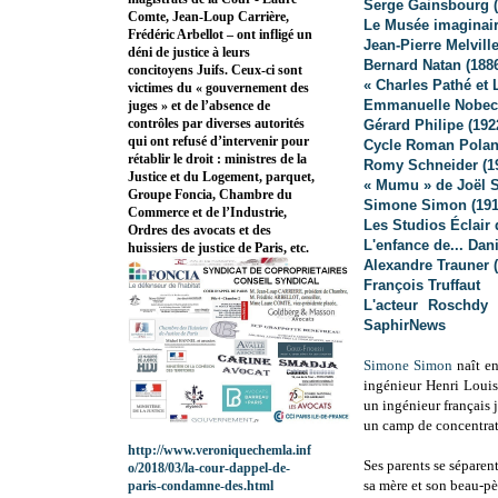
Serge Gainsbourg (
Comte, Jean-Loup Carrière,
Le Musée imaginair
Frédéric Arbellot – ont infligé un
Jean-Pierre Melvill
déni de justice à leurs
Bernard Natan (188
concitoyens Juifs. Ceux-ci sont
« Charles Pathé et
victimes du « gouvernement des
Emmanuelle Nobec
juges » et de l’absence de
contrôles par diverses autorités
Gérard Philipe (192
qui ont refusé d’intervenir pour
Cycle Roman Polans
rétablir le droit : ministres de la
Romy Schneider (1
Justice et du Logement, parquet,
« Mumu » de Joël S
Groupe Foncia, Chambre du
Simone Simon (191
Commerce et de l’Industrie,
Les Studios Éclair 
Ordres des avocats et des
L'enfance de... Da
huissiers de justice de Paris, etc.
Alexandre Trauner 
François Truffaut
L'acteur Roschdy
SaphirNews
Simone Simon
naît en
ingénieur Henri Loui
un ingénieur français 
un camp de concentrat
http://www.veroniquechemla.inf
Ses parents se séparen
o/2018/03/la-cour-dappel-de-
sa mère et son beau-pè
paris-condamne-des.html