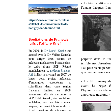
« Le trio maudit – le
l’amant Jacques Lan
https://www.veroniquechemla.inf
o/2026/03/la-cour-criminelle-de-
bobigny-condamne.html
Spoliations de Français
juifs : l’affaire Krief
En 2000, le
Dr Lionel Krief
s’est
associé avec la Dr Valérie Daneski
pour diriger deux centres de
perpétré dans le tr
médecine nucléaire en Picardie dans
terrible aux obsessio
le cadre d’une SCP.
Réputé
J’ai plus vécu penda
mondialement, ce
médecin Français
que pendant toute ma 
Juif
brillant a envisagé en 2007 de
lancer deux projets médicaux
« Un film remarquab
d’envergures européenne et
avant
La règle d
scientifique dans cette région
l’hypocrisie sociale 
française.
Initiées en 2008
notamment afin de dissoudre la
amoureuse tragique. »
SCP Krief Daneski, des procédures
judiciaires, aux verdicts souvent
iniques, ont mené à la ruine du Dr
Krief.
Inactions de ministres de