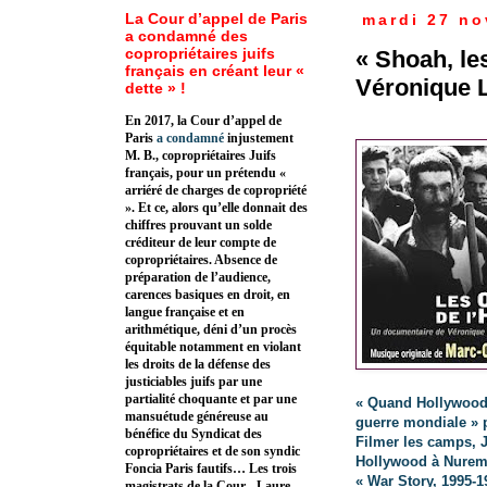
La Cour d’appel de Paris
mardi 27 n
a condamné des
copropriétaires juifs
« Shoah, les
français en créant leur «
Véronique 
dette » !
En 2017, la Cour d’appel de
Paris
a condamné
injustement
M. B., copropriétaires Juifs
français, pour un prétendu «
arriéré de charges de copropriété
». Et ce, alors qu’elle donnait des
chiffres prouvant un solde
créditeur de leur compte de
copropriétaires. Absence de
préparation de l’audience,
carences basiques en droit, en
langue française et en
arithmétique, déni d’un procès
équitable notamment en violant
les droits de la défense des
justiciables juifs par une
partialité choquante et par une
« Quand Hollywood
mansuétude généreuse au
guerre mondiale » p
bénéfice du Syndicat des
Filmer les camps, 
copropriétaires et de son syndic
Hollywood à Nure
Foncia Paris fautifs… Les trois
« War Story, 1995-1
magistrats de la Cour - Laure