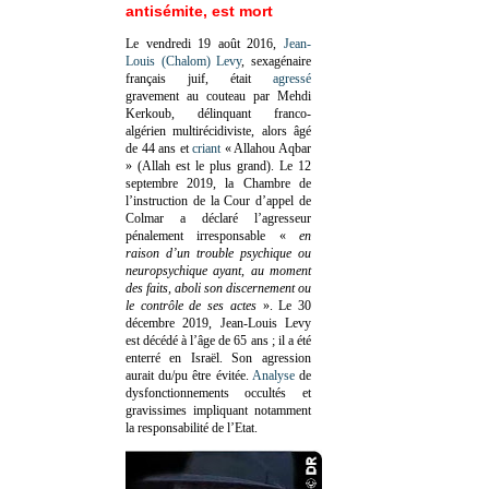
antisémite, est mort
Le vendredi 19 août 2016,
Jean-
Louis (Chalom) Levy
, sexagénaire
français juif, était
agressé
gravement au couteau par Mehdi
Kerkoub, délinquant franco-
algérien multirécidiviste, alors âgé
de 44 ans et
criant
« Allahou Aqbar
» (Allah est le plus grand). Le 12
septembre 2019, la Chambre de
l’instruction de la Cour d’appel de
Colmar a déclaré l’agresseur
pénalement irresponsable
«
en
raison d’un trouble psychique ou
neuropsychique ayant, au moment
des faits, aboli son discernement ou
le contrôle de ses actes
»
. Le 30
décembre 2019, Jean-Louis Levy
est décédé à l’âge de 65 ans ; il a été
enterré en Israël. Son agression
aurait du/pu être évitée.
Analyse
de
dysfonctionnements occultés et
gravissimes impliquant notamment
la responsabilité de l’Etat.