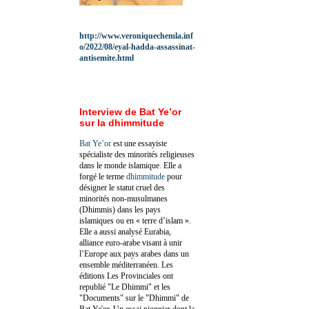
http://www.veroniquechemla.inf
o/2022/08/eyal-hadda-assassinat-
antisemite.html
Interview de Bat Ye’or
sur la dhimmitude
Bat Ye’or
est une essayiste
spécialiste des minorités religieuses
dans le monde islamique. Elle a
forgé le terme
dhimmitude
pour
désigner le statut cruel des
minorités non-musulmanes
(Dhimmis) dans les pays
islamiques ou en « terre d’islam ».
Elle a aussi analysé Eurabia,
alliance euro-arabe visant à unir
l’Europe aux pays arabes dans un
ensemble méditerranéen. Les
éditions Les Provinciales ont
republié "Le Dhimmi" et les
"Documents" sur le "Dhimmi" de
Bat Ye'or. Un essai pionnier dont la