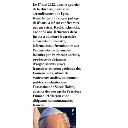
Le 17 mai 2022, dans le quartier
de la Duchère, dans le 9e
arrondissement de Lyon,
RenéHadjadj
, Français juif âgé
de 89 ans, a été tué et défenestré
par un voisin, Rachid Kheniche,
âgé de 50 ans. Réticences de la
justice à admettre le caractère
antisémite du meurtre,
informations déterminantes sur
l’antisémitisme du suspect
fournies par les réseaux sociaux,
prudence de dirigeants
d’organisations juives
françaises, émotion profonde des
Français juifs, silence de
mainstream medias
, notamment
publics, similarités avec
l’assassinat de Sarah Halimi,
absence de message du Président
Emmanuel Macron et de
dirigeants communautaires
français…