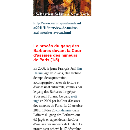
http://www.veroniquechemla.inf
o/2011/11/interview-de-maitre-
axel-metzker-avocat.html
Le procès du gang des
Barbares devant la Cour
d'assises des mineurs
de Paris (1/5)
En 2006, le jeune Français Juif
Ilan
Halimi,
âgé de 23 ans, était victime
de rapt, de séquestration
accompagnée d’actes de torture et
d’assassinat antisémite, commis par
le gang des Barbares dirigé par
Youssouf Fofana. Ce gang
a été
jugé
en 2009 par la Cour d'assises
des mineurs de Paris. Le 25 octobre
2010, 18 des 25
condamnés
dans
l’affaire du gang des Barbares ont
été jugés en appel devant la Cour
d’assises des mineurs de Créteil. Le
procès s'est achevé le 17 décembre