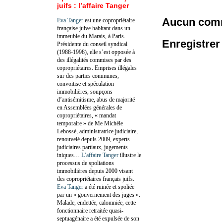
juifs : l’affaire Tanger
Aucun comm
Eva Tanger
est une copropriétaire
française juive habitant dans un
immeuble du Marais, à Paris.
Enregistre
Présidente du conseil syndical
(1988-1998), elle s’est opposée à
des illégalités commises par des
copropriétaires. Emprises illégales
sur des parties communes,
convoitise et spéculation
immobilières, soupçons
d’antisémitisme, abus de majorité
en Assemblées générales de
copropriétaires, « mandat
temporaire » de Me Michèle
Lebossé, administratrice judiciaire,
renouvelé depuis 2009, experts
judiciaires partiaux, jugements
iniques…
L’affaire Tanger
illustre le
processus de spoliations
immobilières depuis 2000 visant
des copropriétaires français juifs.
Eva Tanger
a été ruinée et spoliée
par un « gouvernement des juges ».
Malade, endettée, calomniée, cette
fonctionnaire retraitée quasi-
septuagénaire a été expulsée de son