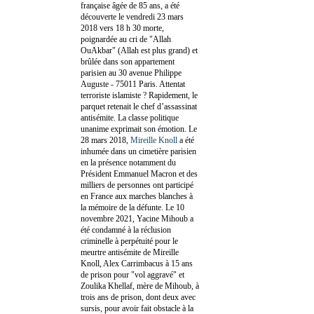
française âgée de 85 ans, a été
découverte le vendredi 23 mars
2018 vers 18 h 30 morte,
poignardée au cri de "Allah
OuAkbar" (Allah est plus grand) et
brûlée dans son appartement
parisien au 30 avenue Philippe
Auguste - 75011 Paris. Attentat
terroriste islamiste ? Rapidement, le
parquet retenait le chef d’assassinat
antisémite. La classe politique
unanime exprimait son émotion. Le
28 mars 2018,
Mireille Knoll
a été
inhumée dans un cimetière parisien
en la présence notamment du
Président Emmanuel Macron et des
milliers de personnes ont participé
en France aux marches blanches à
la mémoire de la défunte. Le 10
novembre 2021, Yacine Mihoub a
été condamné à la réclusion
criminelle à perpétuité pour le
meurtre antisémite de Mireille
Knoll, Alex Carrimbacus à 15 ans
de prison pour "vol aggravé" et
Zoulika Khellaf, mère de Mihoub, à
trois ans de prison, dont deux avec
sursis, pour avoir fait obstacle à la