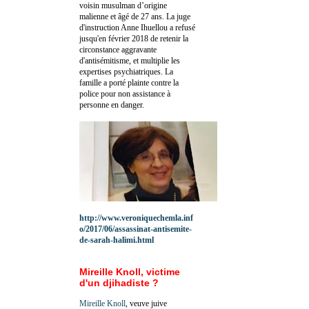
voisin musulman d’origine
malienne et âgé de 27 ans. La juge
d'instruction Anne Ihuellou a refusé
jusqu'en février 2018 de retenir la
circonstance aggravante
d'antisémitisme, et multiplie les
expertises psychiatriques. La
famille a porté plainte contre la
police pour non assistance à
personne en danger.
http://www.veroniquechemla.inf
o/2017/06/assassinat-antisemite-
de-sarah-halimi.html
Mireille Knoll, victime
d'un djihadiste ?
Mireille Knoll
, veuve juive