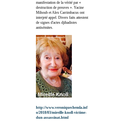
manifestation de la vérité par «
destruction de preuves ». Yacine
Mihoub et Alex Carrimbacus ont
interjeté appel. Divers faits attestent
de signes d'actes djihadistes
antisémites.
http://www.veroniquechemla.inf
o/2018/03/mireille-knoll-victime-
dun-assassinat.html