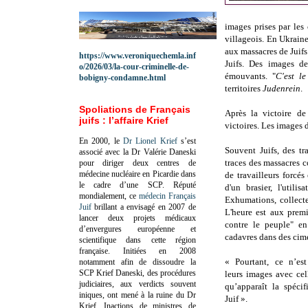
images prises par les
villageois. En Ukraine
aux massacres de Juifs
https://www.veroniquechemla.inf
Juifs. Des images d
o/2026/03/la-cour-criminelle-de-
émouvants. "
C'est le
bobigny-condamne.html
territoires
Judenrein
.
Spoliations de Français
Après la victoire de
juifs : l’affaire Krief
victoires. Les images d
En 2000, le
Dr Lionel Krief
s’est
Souvent Juifs, des tra
associé avec la Dr Valérie Daneski
traces des massacres 
pour diriger deux centres de
médecine nucléaire en Picardie dans
de travailleurs forcé
le cadre d’une SCP.
Réputé
d'un brasier, l'util
mondialement, ce
médecin Français
Exhumations, collecte
Juif
brillant a envisagé en 2007 de
L'heure est aux premi
lancer deux projets médicaux
contre le peuple" en
d’envergures européenne et
cadavres dans des cime
scientifique dans cette région
française.
Initiées en 2008
« Pourtant, ce n’es
notamment afin de dissoudre la
SCP Krief Daneski, des procédures
leurs images avec ce
judiciaires, aux verdicts souvent
qu’apparaît la spéci
iniques, ont mené à la ruine du Dr
Juif ».
Krief.
Inactions de ministres de