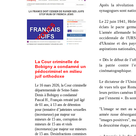
Après la révolution 
synagogues sont nation
Le 22 juin 1941, Hitle
éclats le pacte germ
L'armée allemande bom
occidentale de l'URS
d'Ukraine et des pays
aspirations nationales,
« Dès le début de l’of
La Cour criminelle de
la patrie contre l’
Bobigny a condamné un
cinématographique.
pédocriminel en milieu
juif orthodoxe
Le dictateur de l’Unio
Le 16 mars 2026, la Cour criminelle
de vues tels que Rom
départementale de Seine-Saint-
leurs petites caméras 
Denis à Bobigny a condamné
par l’ennemi ». Ils son
Pascal H., Français retraité juif âgé
de 61 ans, à 13 ans de détention
"L'image se met au se
pour (tentative d’)atteintes sexuelles
armée russe désorgani
(incestueuse) par majeur sur
mineurs de 15 ans, corruption de
"images positives", ma
mineurs de 15 ans et viols
la deuxième étape, ava
(incestueux) par majeur sur mineurs
de 15 ans. Des
infractions commises