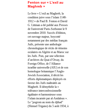
Fenton sur « L’exil au
Maghreb »
Le livre « L’exil au Maghreb, la
condition juive sous l’islam 1148-
1912 » de Paul B. Fenton et David
G. Littman a été publié aux Presses
de l'université Paris-Sorbonne le 9
novembre 2010. Succès d'édition,
cet ouvrage majeur, boycotté
notamment par des médias français
Juifs, présente une anthologie
chronologique de récits de témoins
oculaires en Algérie et au Maroc sur
les Juifs. Puis, par une sélection
d’archives du Quai d’Orsay, du
Foreign Office, de l’Alliance
israélite universelle (AIU) et de son
homologue britannique l’Anglo-
Jewish Association, il décrit les
efforts diplomatiques déployés en
faveur des Juifs maltraités au
Maghreb. Il démythifie la «
tolérance interconfessionnelle
égalitaire et harmonieuse sous
l’islam incarnée par al-Andalous ».
Le "pogrom au nom du djihad"
(Shmuel Trigano) du 5 août 1934, à