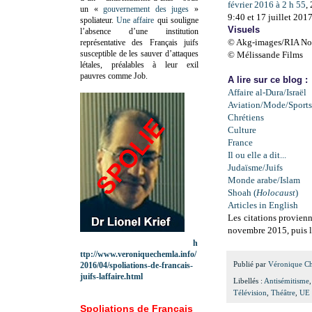
février 2016 à 2 h 55
,
un «
gouvernement des juges
»
9:40 et 17 juillet 201
spoliateur.
Une affaire
qui souligne
Visuels
l’absence d’une institution
© Akg-images/RIA No
représentative des Français juifs
susceptible de les sauver d’attaques
© Mélissande Films
létales, préalables à leur exil
pauvres comme Job.
A lire sur ce blog :
Affaire al-Dura/Israël
Aviation/Mode/Sports
Chrétiens
Culture
France
Il ou elle a dit...
Judaïsme/Juifs
Monde arabe/Islam
Shoah (
Holocaust
)
Articles in English
Les citations provienn
novembre 2015, puis le
h
ttp://www.veroniquechemla.info/
Publié par
Véronique C
2016/04/spoliations-de-francais-
juifs-laffaire.html
Libellés :
Antisémitisme
Télévision
,
Théâtre
,
UE 
Spoliations de Français