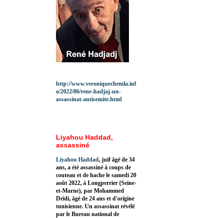
http://www.veroniquechemla.inf
o/2022/06/rene-hadjaj-un-
assassinat-antisemite.html
Liyahou Haddad,
assassiné
Liyahou Haddad
, juif âgé de 34
ans, a été assassiné à coups de
couteau et de hache le samedi 20
août 2022, à Longperrier (Seine-
et-Marne), par Mohammed
Dridi, âgé de 24 ans et d'origine
tunisienne. Un assassinat révélé
par le Bureau national de