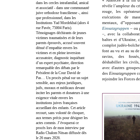
« Amorcée à la fin d
dans les cercles intrafamilial, amical
révèle l’ampleur du cr
et associatif - dans une communauté
rouge, les opérateu
juive orthodoxe francilienne -, ainsi
exécutions de mass
que professionnel, dans les
mentaux, d'"opposant
Institutions Yad Mordekhaï (alors 4
rue Pavée, 75004 Paris).
Einsatzgruppen
– ou 
Témoignages déchirants de jeunes
–, avec la collabora
victimes traumatisées et de leurs
baltes et d’Ukraine, 
parents éprouvés, accusé souvent
complot judéo-bolchev
dénué d’empathie envers les
font au vu et au su d
victimes et en pleine inversion
ravins, des foss
accusatoire, diagnostic inquiétant
déshabiller les civil
d’un expert psychiatre, direction
avec d'autres groupe
remarquable des débats par le
Président de la Cour David de
des
Einsatzgruppen
co
Pas… Un procès pénal sur un sujet
rejoindre les Forces d
sensible, aux enjeux juridiques,
juifs, moraux et médicaux devant
inciter les parents et donateurs à une
exigence vitale envers les
institutions juives françaises
accueillant des enfants. Cet article
recourt, sans volonté de choquer,
aux termes précis pour désigner les
actes commis. J’évoquerai ce
procès lors de mon interview par
Radio Chalom Nitsan diffusée dès
le 26 mars 2026.