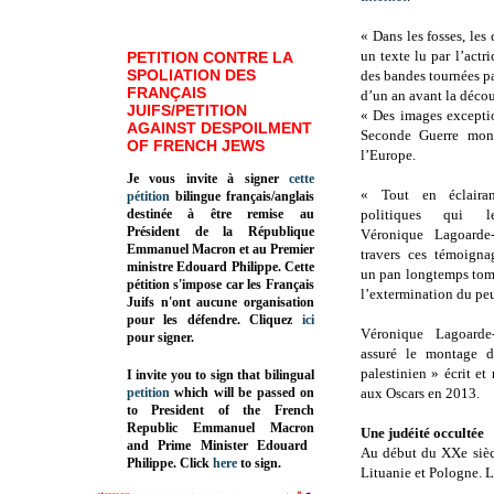
« Dans les fosses, les
un texte lu par l’act
PETITION CONTRE LA
SPOLIATION DES
des bandes tournées pa
FRANÇAIS
d’un an avant la déco
JUIFS/PETITION
« Des images exceptio
AGAINST DESPOILMENT
Seconde Guerre mond
OF FRENCH JEWS
l’Europe.
Je vous invite à signer
cette
« Tout en éclairan
pétition
bilingue français/anglais
destinée à être remise au
politiques qui le
Président de la République
Véronique Lagoarde-
Emmanuel Macron et au Premier
travers ces témoigna
ministre Edouard Philippe. Cette
un pan longtemps tom
pétition s'impose car les Français
l’extermination du peu
Juifs n'ont aucune organisation
pour les défendre. Cliquez
ici
Véronique Lagoarde
pour signer.
assuré le montage
palestinien » écrit e
I invite you to sign that bilingual
petition
which will be passed on
aux Oscars en 2013.
to President of the French
Republic
Emmanuel Macron
Une judéité occultée
and Prime Minister
Edouard
Au début du XXe siècl
Philippe
.
Click
here
to sign.
Lituanie et Pologne. L