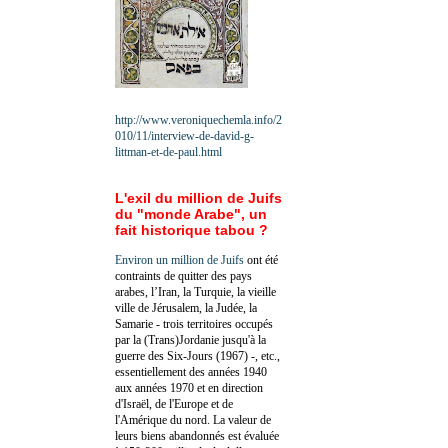
http://www.veroniquechemla.info/2
010/11/interview-de-david-g-
littman-et-de-paul.html
L'exil du million de Juifs
du "monde Arabe", un
fait historique tabou ?
Environ un million de Juifs
ont été
contraints de quitter des pays
arabes, l’Iran, la Turquie, la vieille
ville de Jérusalem, la Judée, la
Samarie - trois territoires occupés
par la (Trans)Jordanie jusqu'à la
guerre des Six-Jours (1967) -, etc.,
essentiellement des années 1940
aux années 1970 et en direction
d'Israël, de l'Europe et de
l'Amérique du nord. La valeur de
leurs biens abandonnés est évaluée