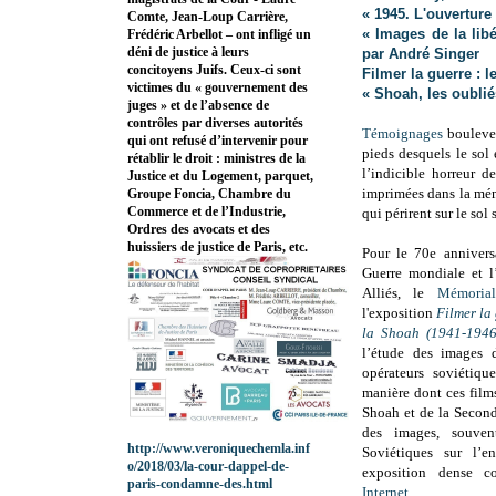
« 1945. L'ouverture
Comte, Jean-Loup Carrière,
« Images de la lib
Frédéric Arbellot – ont infligé un
déni de justice à leurs
par André Singer
concitoyens Juifs. Ceux-ci sont
Filmer la guerre : 
victimes du « gouvernement des
« Shoah, les oublié
juges » et de l’absence de
contrôles par diverses autorités
Témoignages
boulever
qui ont refusé d’intervenir pour
pieds desquels le sol
rétablir le droit : ministres de la
l’indicible horreur d
Justice et du Logement, parquet,
imprimées dans la mémo
Groupe Foncia, Chambre du
Commerce et de l’Industrie,
qui périrent sur le sol
Ordres des avocats et des
huissiers de justice de Paris, etc.
Pour le 70e annivers
Guerre mondiale et l
Alliés, le
Mémoria
l'exposition
Filmer la 
la Shoah (1941-1946
l’étude des images 
opérateurs soviétiqu
manière dont ces films
Shoah et de la Second
des images, souvent
http://www.veroniquechemla.inf
Soviétiques sur l’
o/2018/03/la-cour-dappel-de-
exposition dense 
paris-condamne-des.html
Internet
.