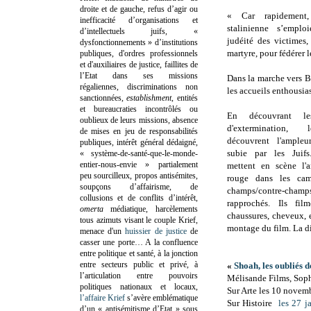
droite et de gauche, refus d’agir ou
« Car rapidement
inefficacité d’organisations et
stalinienne s’empl
d’intellectuels juifs, «
judéité des victimes,
dysfonctionnements » d’institutions
martyre, pour fédérer l
publiques, d'ordres professionnels
et d'auxiliaires de justice, faillites de
l’Etat dans ses missions
Dans la marche vers Be
régaliennes, discriminations non
les accueils enthousia
sanctionnées,
establishment
, entités
et bureaucraties incontrôlés ou
En découvrant l
oublieux de leurs missions, absence
d'extermination,
de mises en jeu de responsabilités
découvrent l'ampleu
publiques, intérêt général dédaigné,
subie par les Juifs
« système-de-santé-que-le-monde-
entier-nous-envie » partialement
mettent en scène l'a
peu sourcilleux, propos antisémites,
rouge dans les camp
soupçons d’affairisme, de
champs/contre-champs
collusions et de conflits d’intérêt,
rapprochés. Ils fil
omerta
médiatique, harcèlements
chaussures, cheveux, 
tous azimuts visant le couple Krief,
montage du film. La di
menace d'un
huissier de justice
de
casser une porte…
A la confluence
entre politique et santé, à la jonction
entre secteurs public et privé, à
«
Shoah, les oubliés de
l’articulation entre pouvoirs
Mélisande Films, Soph
politiques nationaux et locaux,
Sur Arte les 10 novem
l’affaire Krief
s’avère emblématique
Sur Histoire
les
27 ja
d’un « antisémitisme d’Etat » sous