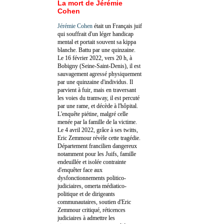
La mort de Jérémie
Cohen
Jérémie Cohen
était un Français juif
qui souffrait d'un léger handicap
mental et portait souvent sa kippa
blanche. Battu par une quinzaine.
Le 16 février 2022, vers 20 h, à
Bobigny (Seine-Saint-Denis), il est
sauvagement agressé physiquement
par une quinzaine d'individus. Il
parvient à fuir, mais en traversant
les voies du tramway, il est percuté
par une rame, et décède à l'hôpital.
L'enquête piétine, malgré celle
menée par la famille de la victime.
Le 4 avril 2022, grâce à ses twitts,
Eric Zemmour révèle cette tragédie.
Département francilien dangereux
notamment pour les Juifs, famille
endeuillée et isolée contrainte
d'enquêter face aux
dysfonctionnements politico-
judiciaires, omerta médiatico-
politique et de dirigeants
communautaires, soutien d'Eric
Zemmour critiqué, réticences
judiciaires à admettre les