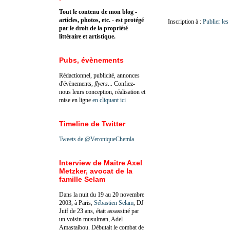
Tout le contenu de mon blog -
articles, photos, etc. - est protégé
Inscription à :
Publier le
par le droit de la propriété
littéraire et artistique.
Pubs, évènements
Rédactionnel, publicité, annonces
d'évènements,
flyers
... Confiez-
nous leurs conception, réalisation et
mise en ligne
en cliquant ici
Timeline de Twitter
Tweets de @VeroniqueChemla
Interview de Maitre Axel
Metzker, avocat de la
famille Selam
Dans la nuit du 19 au 20 novembre
2003, à Paris,
Sébastien Selam
, DJ
Juif de 23 ans, était assassiné par
un voisin musulman, Adel
Amastaibou. Débutait le combat de