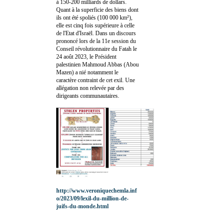
à 150-200 milliards de dollars.
Quant à la superficie des biens dont
ils ont été spoliés (100 000 km²),
elle est cinq fois supérieure à celle
de l'Etat d'Israël. Dans un discours
prononcé lors de la 11e session du
Conseil révolutionnaire du Fatah le
24 août 2023, le Président
palestinien Mahmoud Abbas (Abou
Mazen) a nié notamment le
caractère contraint de cet exil. Une
allégation non relevée par des
dirigeants communautaires.
http://www.veroniquechemla.inf
o/2023/09/lexil-du-million-de-
juifs-du-monde.html