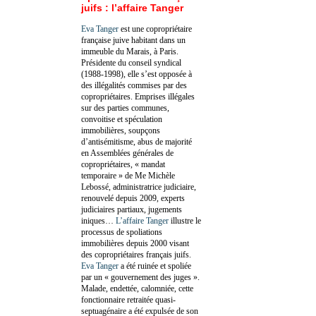
juifs : l’affaire Tanger
Eva Tanger
est une copropriétaire
française juive habitant dans un
immeuble du Marais, à Paris.
Présidente du conseil syndical
(1988-1998), elle s’est opposée à
des illégalités commises par des
copropriétaires. Emprises illégales
sur des parties communes,
convoitise et spéculation
immobilières, soupçons
d’antisémitisme, abus de majorité
en Assemblées générales de
copropriétaires, « mandat
temporaire » de Me Michèle
Lebossé, administratrice judiciaire,
renouvelé depuis 2009, experts
judiciaires partiaux, jugements
iniques…
L’affaire Tanger
illustre le
processus de spoliations
immobilières depuis 2000 visant
des copropriétaires français juifs.
Eva Tanger
a été ruinée et spoliée
par un « gouvernement des juges ».
Malade, endettée, calomniée, cette
fonctionnaire retraitée quasi-
septuagénaire a été expulsée de son