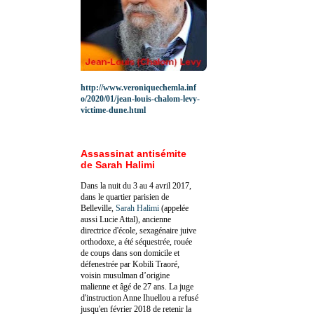
http://www.veroniquechemla.inf
o/2020/01/jean-louis-chalom-levy-
victime-dune.html
Assassinat antisémite
de Sarah Halimi
Dans la nuit du 3 au 4 avril 2017,
dans le quartier parisien de
Belleville,
Sarah Halimi
(appelée
aussi Lucie Attal), ancienne
directrice d'école, sexagénaire juive
orthodoxe, a été séquestrée, rouée
de coups dans son domicile et
défenestrée par Kobili Traoré,
voisin musulman d’origine
malienne et âgé de 27 ans. La juge
d'instruction Anne Ihuellou a refusé
jusqu'en février 2018 de retenir la