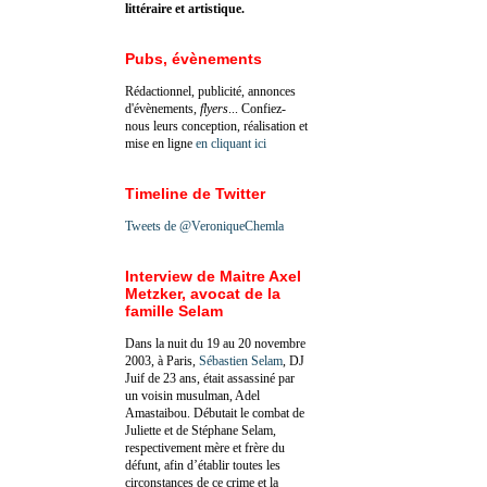
littéraire et artistique.
Pubs, évènements
Rédactionnel, publicité, annonces
d'évènements,
flyers
... Confiez-
nous leurs conception, réalisation et
mise en ligne
en cliquant ici
Timeline de Twitter
Tweets de @VeroniqueChemla
Interview de Maitre Axel
Metzker, avocat de la
famille Selam
Dans la nuit du 19 au 20 novembre
2003, à Paris,
Sébastien Selam
, DJ
Juif de 23 ans, était assassiné par
un voisin musulman, Adel
Amastaibou. Débutait le combat de
Juliette et de Stéphane Selam,
respectivement mère et frère du
défunt, afin d’établir toutes les
circonstances de ce crime et la