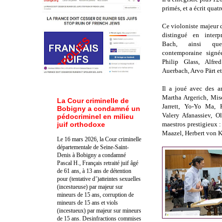
primés, et a écrit quatr
Ce violoniste majeur 
distingué en interp
Bach, ainsi qu
contemporaine signée
Philip Glass, Alfre
Auerbach, Arvo Pärt e
Il a joué avec des a
Martha Argerich, Mis
La Cour criminelle de
Jarrett, Yo-Yo Ma, 
Bobigny a condamné un
Valery Afanassiev, O
pédocriminel en milieu
juif orthodoxe
maestros prestigieux 
Maazel, Herbert von K
Le 16 mars 2026, la Cour criminelle
départementale de Seine-Saint-
Denis à Bobigny a condamné
Pascal H., Français retraité juif âgé
de 61 ans, à 13 ans de détention
pour (tentative d’)atteintes sexuelles
(incestueuse) par majeur sur
mineurs de 15 ans, corruption de
mineurs de 15 ans et viols
(incestueux) par majeur sur mineurs
de 15 ans. Des
infractions commises