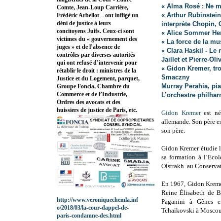
« Alma Rosé : Ne m’
Comte, Jean-Loup Carrière,
« Arthur Rubinstein
Frédéric Arbellot – ont infligé un
déni de justice à leurs
interprète Chopin, 
concitoyens Juifs. Ceux-ci sont
« Alice Sommer Her
victimes du « gouvernement des
« La force de la mu
juges » et de l’absence de
« Clara Haskil - Le 
contrôles par diverses autorités
Jaillet et Pierre-Ol
qui ont refusé d’intervenir pour
« Gidon Kremer, tr
rétablir le droit : ministres de la
Smaczny
Justice et du Logement, parquet,
Murray Perahia, pia
Groupe Foncia, Chambre du
Commerce et de l’Industrie,
L’orchestre philhar
Ordres des avocats et des
huissiers de justice de Paris, etc.
Gidon Kremer
est né
allemande. Son père e
son père.
Gidon Kremer étudie le
sa formation à l’Eco
Oistrakh au Conserva
En 1967, Gidon Kremer
Reine Élisabeth de B
http://www.veroniquechemla.inf
Paganini à Gênes e
o/2018/03/la-cour-dappel-de-
Tchaïkovski à Moscou
paris-condamne-des.html