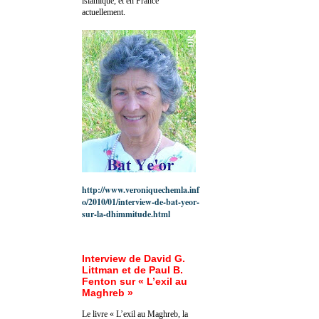
islamique, et en France
actuellement.
http://www.veroniquechemla.inf
o/2010/01/interview-de-bat-yeor-
sur-la-dhimmitude.html
Interview de David G.
Littman et de Paul B.
Fenton sur « L’exil au
Maghreb »
Le livre « L’exil au Maghreb, la