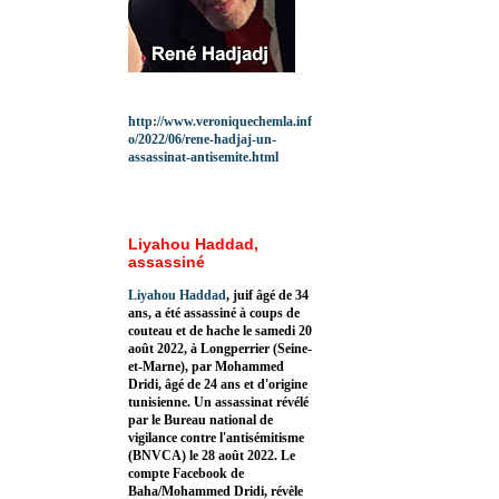
http://www.veroniquechemla.inf
o/2022/06/rene-hadjaj-un-
assassinat-antisemite.html
Liyahou Haddad,
assassiné
Liyahou Haddad
, juif âgé de 34
ans, a été assassiné à coups de
couteau et de hache le samedi 20
août 2022, à Longperrier (Seine-
et-Marne), par Mohammed
Dridi, âgé de 24 ans et d'origine
tunisienne. Un assassinat révélé
par le Bureau national de
vigilance contre l'antisémitisme
(BNVCA) le 28 août 2022. Le
compte Facebook de
Baha/Mohammed Dridi, révèle