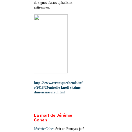
de signes d'actes djihadistes
antisémites.
http://www.veroniquechemla.inf
o/2018/03/mireille-knoll-victime-
dun-assassinat.html
La mort de Jérémie
Cohen
Jérémie Cohen
était un Français juif