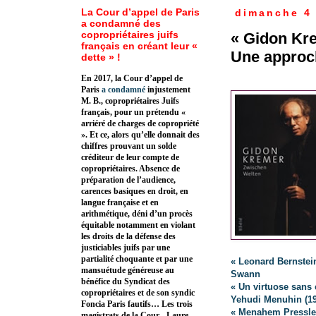
La Cour d’appel de Paris
dimanche 4
a condamné des
copropriétaires juifs
« Gidon Kre
français en créant leur «
Une approc
dette » !
En 2017, la Cour d’appel de
Paris
a condamné
injustement
M. B., copropriétaires Juifs
français, pour un prétendu «
arriéré de charges de copropriété
». Et ce, alors qu’elle donnait des
chiffres prouvant un solde
créditeur de leur compte de
copropriétaires. Absence de
préparation de l’audience,
carences basiques en droit, en
langue française et en
arithmétique, déni d’un procès
équitable notamment en violant
les droits de la défense des
justiciables juifs par une
partialité choquante et par une
« Leonard Bernstei
mansuétude généreuse au
Swann
bénéfice du Syndicat des
« Un virtuose sans 
copropriétaires et de son syndic
Yehudi Menuhin (191
Foncia Paris fautifs… Les trois
« Menahem Pressler
magistrats de la Cour - Laure