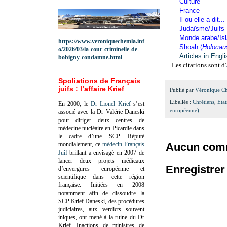
Culture
France
Il ou elle a dit...
Judaïsme/Juifs
Monde arabe/Is
https://www.veroniquechemla.inf
Shoah (
Holocau
o/2026/03/la-cour-criminelle-de-
Articles in Engl
bobigny-condamne.html
Les citations sont d'
Spoliations de Français
juifs : l’affaire Krief
Publié par
Véronique C
Libellés :
Chrétiens
,
Eta
En 2000, le
Dr Lionel Krief
s’est
européenne)
associé avec la Dr Valérie Daneski
pour diriger deux centres de
médecine nucléaire en Picardie dans
le cadre d’une SCP.
Réputé
mondialement, ce
médecin Français
Aucun comm
Juif
brillant a envisagé en 2007 de
lancer deux projets médicaux
Enregistre
d’envergures européenne et
scientifique dans cette région
française.
Initiées en 2008
notamment afin de dissoudre la
SCP Krief Daneski, des procédures
judiciaires, aux verdicts souvent
iniques, ont mené à la ruine du Dr
Krief.
Inactions de ministres de