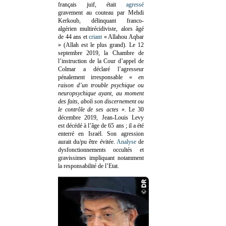
français juif, était
agressé
gravement au couteau par Mehdi
Kerkoub, délinquant franco-
algérien multirécidiviste, alors âgé
de 44 ans et
criant
« Allahou Aqbar
» (Allah est le plus grand). Le 12
septembre 2019, la Chambre de
l’instruction de la Cour d’appel de
Colmar a déclaré l’agresseur
pénalement irresponsable
«
en
raison d’un trouble psychique ou
neuropsychique ayant, au moment
des faits, aboli son discernement ou
le contrôle de ses actes
»
. Le 30
décembre 2019, Jean-Louis Levy
est décédé à l’âge de 65 ans ; il a été
enterré en Israël. Son agression
aurait du/pu être évitée.
Analyse
de
dysfonctionnements occultés et
gravissimes impliquant notamment
la responsabilité de l’Etat.