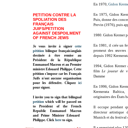
En 1970,
Gidon Krem
En 1975, Gidon Kreme
PETITION CONTRE LA
SPOLIATION DES
Puis, donne des concer
FRANÇAIS
Previn (1976), puis ap
JUIFS/PETITION
AGAINST DESPOILMENT
1980. Gidon Kremer pa
OF FRENCH JEWS
En 1981, il crée un f
Je vous invite à signer
cette
promeut des œuvres 
pétition
bilingue français/anglais
destinée à être remise au
depuis 1992 Kremerat
Président de la République
Emmanuel Macron et au Premier
1994, Gidon Kremer a
ministre Edouard Philippe. Cette
film
Le joueur de v
pétition s'impose car les Français
Damme
Juifs n'ont aucune organisation
pour les défendre. Cliquez
ici
En 1996, Gidon Kreme
pour signer.
Kremerata Baltica,
originaires des États b
I invite you to sign that bilingual
petition
which will be passed on
to President of the French
Il occupe pendant q
Republic
Emmanuel Macron
directeur artistique
and Prime Minister
Edouard
Munich et du festival 
Philippe
.
Click
here
to sign.
Il a enregistré plus 1