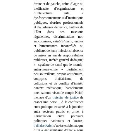
droite et de gauche, refus d’agir ou
inefficacité d’organisations et
d’intellectuels juifs, «
dysfonctionnements » d’institutions
publiques, d'ordres professionnels
et d'auxiliaires de justice, faillites de
l’Etat dans ses missions
régaliennes, discriminations non
sanctionnées,
establishment
, entités
et bureaucraties incontrôlés ou
oublieux de leurs missions, absence
de mises en jeu de responsabilités
publiques, intérêt général dédaigné,
« système-de-santé-que-le-monde-
entier-nous-envie » partialement
peu sourcilleux, propos antisémites,
soupçons d’affairisme, de
collusions et de conflits d’intérêt,
omerta
médiatique, harcèlements
tous azimuts visant le couple Krief,
menace d'un
huissier de justice
de
casser une porte…
A la confluence
entre politique et santé, à la jonction
entre secteurs public et privé, à
l’articulation entre pouvoirs
politiques nationaux et locaux,
l’affaire Krief
s’avère emblématique
d’un « antisémitisme d’Etat » sous