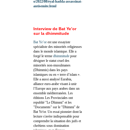
o/2022/08/eyal-hadda-assassinat-
antisemite.html
Interview de Bat Ye’or
sur la dhimmitude
Bat Ye’or
est une essayiste
spécialiste des minorités religieuses
dans le monde islamique. Elle a
forgé le terme
dhimmitude
pour
désigner le statut cruel des
minorités non-musulmanes
(Dhimmis) dans les pays
islamiques ou en « terre d’islam ».
Elle a aussi analysé Eurabia,
alliance euro-arabe visant à unir
l’Europe aux pays arabes dans un
ensemble méditerranéen. Les
éditions Les Provinciales ont
republié "Le Dhimmi" et les
"Documents" sur le "Dhimmi" de
Bat Ye'or. Un essai pionnier dont la
lecture s'avère indispensable pour
comprendre la situation des juifs et
chrétiens sous domination