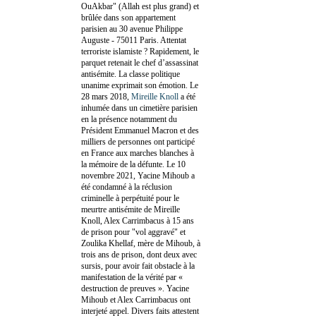
OuAkbar" (Allah est plus grand) et
brûlée dans son appartement
parisien au 30 avenue Philippe
Auguste - 75011 Paris. Attentat
terroriste islamiste ? Rapidement, le
parquet retenait le chef d’assassinat
antisémite. La classe politique
unanime exprimait son émotion. Le
28 mars 2018,
Mireille Knoll
a été
inhumée dans un cimetière parisien
en la présence notamment du
Président Emmanuel Macron et des
milliers de personnes ont participé
en France aux marches blanches à
la mémoire de la défunte. Le 10
novembre 2021, Yacine Mihoub a
été condamné à la réclusion
criminelle à perpétuité pour le
meurtre antisémite de Mireille
Knoll, Alex Carrimbacus à 15 ans
de prison pour "vol aggravé" et
Zoulika Khellaf, mère de Mihoub, à
trois ans de prison, dont deux avec
sursis, pour avoir fait obstacle à la
manifestation de la vérité par «
destruction de preuves ». Yacine
Mihoub et Alex Carrimbacus ont
interjeté appel. Divers faits attestent