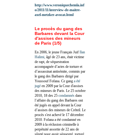
http://www.veroniquechemla.inf
o/2011/11/interview-de-maitre-
axel-metzker-avocat.html
Le procès du gang des
Barbares devant la Cour
d'assises des mineurs
de Paris (1/5)
En 2006, le jeune Français Juif
Ilan
Halimi,
âgé de 23 ans, était victime
de rapt, de séquestration
accompagnée d’actes de torture et
d’assassinat antisémite, commis par
le gang des Barbares dirigé par
Youssouf Fofana. Ce gang
a été
jugé
en 2009 par la Cour d'assises
des mineurs de Paris. Le 25 octobre
2010, 18 des 25
condamnés
dans
l’affaire du gang des Barbares ont
été jugés en appel devant la Cour
d’assises des mineurs de Créteil. Le
procès s'est achevé le 17 décembre
2010.
Fofana a été c
ondamné en
2009 à la réclusion criminelle à
perpétuité assortie de 22 ans de
sûreté pour avoir séquestré, torturé