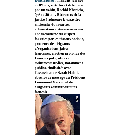
RenéHadjadj
, Français juif âgé
de 89 ans, a été tué et défenestré
par un voisin, Rachid Kheniche,
âgé de 50 ans. Réticences de la
justice à admettre le caractère
antisémite du meurtre,
informations déterminantes sur
l’antisémitisme du suspect
fournies par les réseaux sociaux,
prudence de dirigeants
d’organisations juives
françaises, émotion profonde des
Français juifs, silence de
mainstream medias
, notamment
publics, similarités avec
l’assassinat de Sarah Halimi,
absence de message du Président
Emmanuel Macron et de
dirigeants communautaires
français…