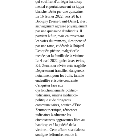
qui souffrait d'un léger handicap
mental et portait souvent sa kippa
blanche. Battu par une quinzaine.
Le 16 février 2022, vers 20 h, à
Bobigny (Seine-Saint-Denis), il est
sauvagement agressé physiquement
par une quinzaine d'individus. Il
parvient à fuir, mais en traversant
les voies du tramway, il est percuté
par une rame, et décède à l'hôpital.
L'enquête piétine, malgré celle
menée par la famille de la victime.
Le 4 avril 2022, grâce à ses twitts,
Eric Zemmour révèle cette tragédie.
Département francilien dangereux
notamment pour les Juifs, famille
endeuillée et isolée contrainte
d'enquêter face aux
dysfonctionnements politico-
judiciaires, omerta médiatico-
politique et de dirigeants
communautaires, soutien d'Eric
Zemmour critiqué, réticences
judiciaires à admettre les
circonstances aggravantes liées au
handicap et à la judéité de la
victime... Cette affaire scandaleuse
souligne l'effondrement de la