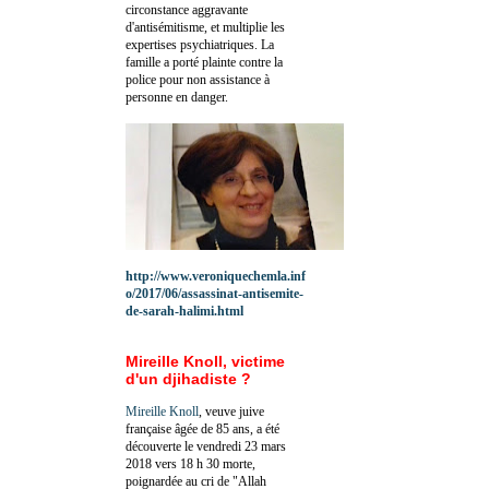
circonstance aggravante
d'antisémitisme, et multiplie les
expertises psychiatriques. La
famille a porté plainte contre la
police pour non assistance à
personne en danger.
http://www.veroniquechemla.inf
o/2017/06/assassinat-antisemite-
de-sarah-halimi.html
Mireille Knoll, victime
d'un djihadiste ?
Mireille Knoll
, veuve juive
française âgée de 85 ans, a été
découverte le vendredi 23 mars
2018 vers 18 h 30 morte,
poignardée au cri de "Allah