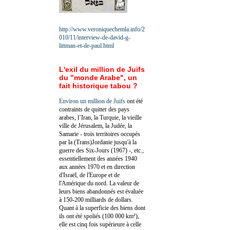
http://www.veroniquechemla.info/2
010/11/interview-de-david-g-
littman-et-de-paul.html
L'exil du million de Juifs
du "monde Arabe", un
fait historique tabou ?
Environ un million de Juifs
ont été
contraints de quitter des pays
arabes, l’Iran, la Turquie, la vieille
ville de Jérusalem, la Judée, la
Samarie - trois territoires occupés
par la (Trans)Jordanie jusqu'à la
guerre des Six-Jours (1967) -, etc.,
essentiellement des années 1940
aux années 1970 et en direction
d'Israël, de l'Europe et de
l'Amérique du nord. La valeur de
leurs biens abandonnés est évaluée
à 150-200 milliards de dollars.
Quant à la superficie des biens dont
ils ont été spoliés (100 000 km²),
elle est cinq fois supérieure à celle