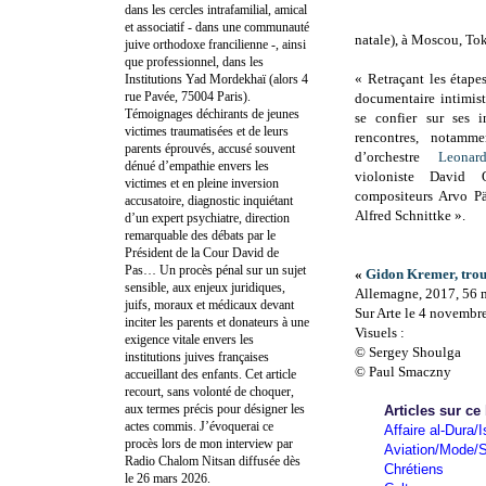
dans les cercles intrafamilial, amical
et associatif - dans une communauté
natale), à Moscou, Tok
juive orthodoxe francilienne -, ainsi
que professionnel, dans les
« Retraçant les étapes
Institutions Yad Mordekhaï (alors 4
rue Pavée, 75004 Paris).
documentaire intimiste
Témoignages déchirants de jeunes
se confier sur ses i
victimes traumatisées et de leurs
rencontres, notamm
parents éprouvés, accusé souvent
d’orchestre
Leonar
dénué d’empathie envers les
violoniste David 
victimes et en pleine inversion
compositeurs Arvo Pä
accusatoire, diagnostic inquiétant
Alfred Schnittke ».
d’un expert psychiatre, direction
remarquable des débats par le
Président de la Cour David de
Pas… Un procès pénal sur un sujet
«
Gidon Kremer, trou
sensible, aux enjeux juridiques,
Allemagne, 2017, 56 
juifs, moraux et médicaux devant
Sur Arte le 4 novembr
inciter les parents et donateurs à une
Visuels :
exigence vitale envers les
© Sergey Shoulga
institutions juives françaises
© Paul Smaczny
accueillant des enfants. Cet article
recourt, sans volonté de choquer,
aux termes précis pour désigner les
Articles sur ce
actes commis. J’évoquerai ce
Affaire al-Dura/I
procès lors de mon interview par
Aviation/Mode/S
Radio Chalom Nitsan diffusée dès
Chrétiens
le 26 mars 2026.