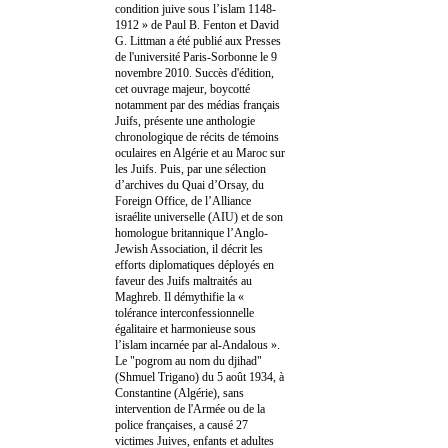
condition juive sous l’islam 1148-
1912 » de Paul B. Fenton et David
G. Littman a été publié aux Presses
de l'université Paris-Sorbonne le 9
novembre 2010. Succès d'édition,
cet ouvrage majeur, boycotté
notamment par des médias français
Juifs, présente une anthologie
chronologique de récits de témoins
oculaires en Algérie et au Maroc sur
les Juifs. Puis, par une sélection
d’archives du Quai d’Orsay, du
Foreign Office, de l’Alliance
israélite universelle (AIU) et de son
homologue britannique l’Anglo-
Jewish Association, il décrit les
efforts diplomatiques déployés en
faveur des Juifs maltraités au
Maghreb. Il démythifie la «
tolérance interconfessionnelle
égalitaire et harmonieuse sous
l’islam incarnée par al-Andalous ».
Le "pogrom au nom du djihad"
(Shmuel Trigano) du 5 août 1934, à
Constantine (Algérie), sans
intervention de l'Armée ou de la
police françaises, a causé 27
victimes Juives, enfants et adultes