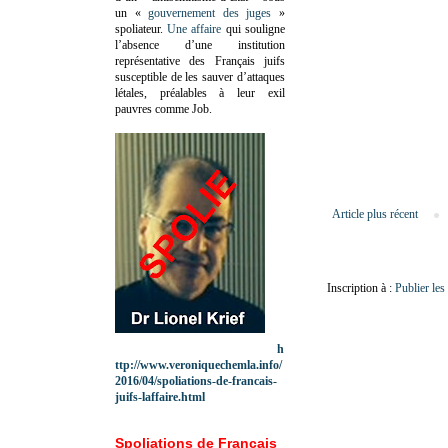
un «
gouvernement des juges
»
spoliateur.
Une affaire
qui souligne
l’absence d’une institution
représentative des Français juifs
susceptible de les sauver d’attaques
létales, préalables à leur exil
pauvres comme Job.
Article plus récent
Inscription à :
Publier le
h
ttp://www.veroniquechemla.info/
2016/04/spoliations-de-francais-
juifs-laffaire.html
Spoliations de Français