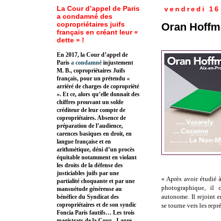
La Cour d’appel de Paris
vendredi 1
a condamné des
copropriétaires juifs
Oran Hoff
français en créant leur «
dette » !
En 2017, la Cour d’appel de
Paris
a condamné
injustement
M. B., copropriétaires Juifs
français, pour un prétendu «
arriéré de charges de copropriété
». Et ce, alors qu’elle donnait des
chiffres prouvant un solde
créditeur de leur compte de
copropriétaires. Absence de
préparation de l’audience,
carences basiques en droit, en
langue française et en
arithmétique, déni d’un procès
équitable notamment en violant
les droits de la défense des
justiciables juifs par une
« Après avoir étudié
partialité choquante et par une
photographique, il 
mansuétude généreuse au
autonome. Il rejoint 
bénéfice du Syndicat des
copropriétaires et de son syndic
se tourne vers les repr
Foncia Paris fautifs… Les trois
magistrats de la Cour - Laure