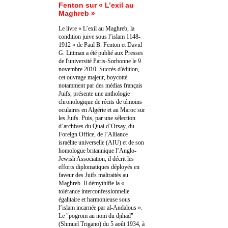
Fenton sur « L’exil au
Maghreb »
Le livre « L’exil au Maghreb, la
condition juive sous l’islam 1148-
1912 » de Paul B. Fenton et David
G. Littman a été publié aux Presses
de l'université Paris-Sorbonne le 9
novembre 2010. Succès d'édition,
cet ouvrage majeur, boycotté
notamment par des médias français
Juifs, présente une anthologie
chronologique de récits de témoins
oculaires en Algérie et au Maroc sur
les Juifs. Puis, par une sélection
d’archives du Quai d’Orsay, du
Foreign Office, de l’Alliance
israélite universelle (AIU) et de son
homologue britannique l’Anglo-
Jewish Association, il décrit les
efforts diplomatiques déployés en
faveur des Juifs maltraités au
Maghreb. Il démythifie la «
tolérance interconfessionnelle
égalitaire et harmonieuse sous
l’islam incarnée par al-Andalous ».
Le "pogrom au nom du djihad"
(Shmuel Trigano) du 5 août 1934, à