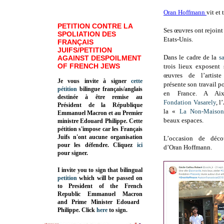
Oran Hoffmann
vit et
PETITION CONTRE LA
Ses œuvres ont rejoint
SPOLIATION DES
Etats-Unis.
FRANÇAIS
JUIFS/PETITION
Dans le cadre de la
s
AGAINST DESPOILMENT
OF FRENCH JEWS
trois lieux exposent
œuvres de l’artis
Je vous invite à signer
cette
présente son travail po
pétition
bilingue français/anglais
en France. A Aix
destinée à être remise au
Fondation Vasarely
, l
Président de la République
la «
La Non-Maison
Emmanuel Macron et au Premier
beaux espaces.
ministre Edouard Philippe. Cette
pétition s'impose car les Français
Juifs n'ont aucune organisation
L’occasion de déco
pour les défendre. Cliquez
ici
d’Oran Hoffmann.
pour signer.
I invite you to sign that bilingual
petition
which will be passed on
to President of the French
Republic
Emmanuel Macron
and Prime Minister
Edouard
Philippe
.
Click
here
to sign.