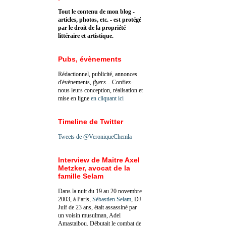
Tout le contenu de mon blog -
articles, photos, etc. - est protégé
par le droit de la propriété
littéraire et artistique.
Pubs, évènements
Rédactionnel, publicité, annonces
d'évènements,
flyers
... Confiez-
nous leurs conception, réalisation et
mise en ligne
en cliquant ici
Timeline de Twitter
Tweets de @VeroniqueChemla
Interview de Maitre Axel
Metzker, avocat de la
famille Selam
Dans la nuit du 19 au 20 novembre
2003, à Paris,
Sébastien Selam
, DJ
Juif de 23 ans, était assassiné par
un voisin musulman, Adel
Amastaibou. Débutait le combat de