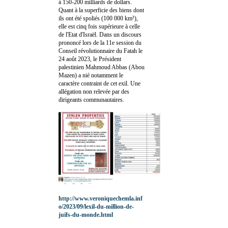
à 150-200 milliards de dollars.
Quant à la superficie des biens dont
ils ont été spoliés (100 000 km²),
elle est cinq fois supérieure à celle
de l'Etat d'Israël. Dans un discours
prononcé lors de la 11e session du
Conseil révolutionnaire du Fatah le
24 août 2023, le Président
palestinien Mahmoud Abbas (Abou
Mazen) a nié notamment le
caractère contraint de cet exil. Une
allégation non relevée par des
dirigeants communautaires.
http://www.veroniquechemla.inf
o/2023/09/lexil-du-million-de-
juifs-du-monde.html