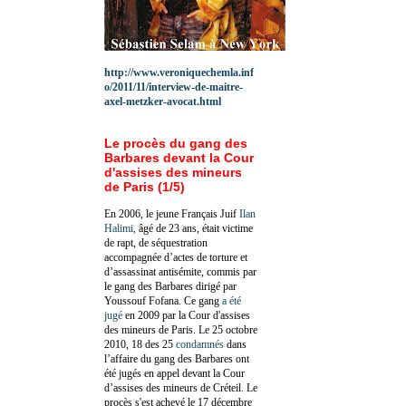
http://www.veroniquechemla.inf
o/2011/11/interview-de-maitre-
axel-metzker-avocat.html
Le procès du gang des
Barbares devant la Cour
d'assises des mineurs
de Paris (1/5)
En 2006, le jeune Français Juif
Ilan
Halimi,
âgé de 23 ans, était victime
de rapt, de séquestration
accompagnée d’actes de torture et
d’assassinat antisémite, commis par
le gang des Barbares dirigé par
Youssouf Fofana. Ce gang
a été
jugé
en 2009 par la Cour d'assises
des mineurs de Paris. Le 25 octobre
2010, 18 des 25
condamnés
dans
l’affaire du gang des Barbares ont
été jugés en appel devant la Cour
d’assises des mineurs de Créteil. Le
procès s'est achevé le 17 décembre