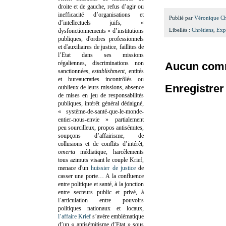
droite et de gauche, refus d’agir ou
inefficacité d’organisations et
Publié par
Véronique C
d’intellectuels juifs, «
Libellés :
Chrétiens
,
Exp
dysfonctionnements » d’institutions
publiques, d'ordres professionnels
et d'auxiliaires de justice, faillites de
l’Etat dans ses missions
régaliennes, discriminations non
Aucun comm
sanctionnées,
establishment
, entités
et bureaucraties incontrôlés ou
Enregistre
oublieux de leurs missions, absence
de mises en jeu de responsabilités
publiques, intérêt général dédaigné,
« système-de-santé-que-le-monde-
entier-nous-envie » partialement
peu sourcilleux, propos antisémites,
soupçons d’affairisme, de
collusions et de conflits d’intérêt,
omerta
médiatique, harcèlements
tous azimuts visant le couple Krief,
menace d'un
huissier de justice
de
casser une porte…
A la confluence
entre politique et santé, à la jonction
entre secteurs public et privé, à
l’articulation entre pouvoirs
politiques nationaux et locaux,
l’affaire Krief
s’avère emblématique
d’un « antisémitisme d’Etat » sous