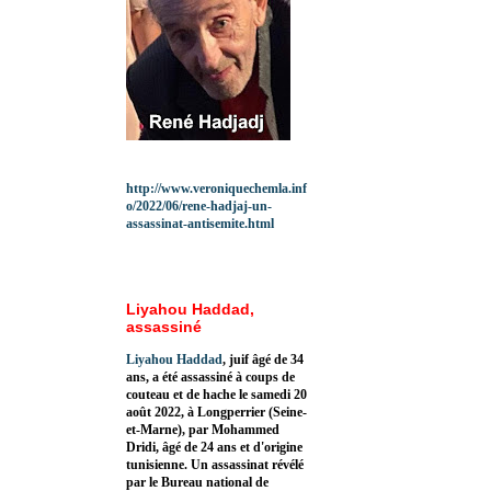
http://www.veroniquechemla.inf
o/2022/06/rene-hadjaj-un-
assassinat-antisemite.html
Liyahou Haddad,
assassiné
Liyahou Haddad
, juif âgé de 34
ans, a été assassiné à coups de
couteau et de hache le samedi 20
août 2022, à Longperrier (Seine-
et-Marne), par Mohammed
Dridi, âgé de 24 ans et d'origine
tunisienne. Un assassinat révélé
par le Bureau national de