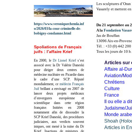
Les sculptures d’Oran 
Vasarely et mettent en
https://www.veroniquechemla.inf
Du 21 septembre au 
o/2026/03/la-cour-criminelle-de-
A la
Fondation Vasar
bobigny-condamne.html
Jas de Bouffan
13096 Aix-en-Proven
Tél. : +33 (0) 442 200
Spoliations de Français
juifs : l’affaire Krief
Tous les jours de 10 h
En 2000, le
Dr Lionel Krief
s’est
Articles sur
associé avec la Dr Valérie Daneski
Affaire al-Dur
pour diriger deux centres de
médecine nucléaire en Picardie dans
Aviation/Mod
le cadre d’une SCP.
Réputé
Chrétiens
mondialement, ce
médecin Français
Culture
Juif
brillant a envisagé en 2007 de
lancer deux projets médicaux
France
d’envergures européenne et
Il ou elle a dit
scientifique dans cette région
française.
Initiées en 2008
Judaïsme/Jui
notamment afin de dissoudre la
Monde arabe
SCP Krief Daneski, des procédures
Shoah (
Holo
judiciaires, aux verdicts souvent
iniques, ont mené à la ruine du Dr
Articles in E
Krief.
Inactions de ministres de