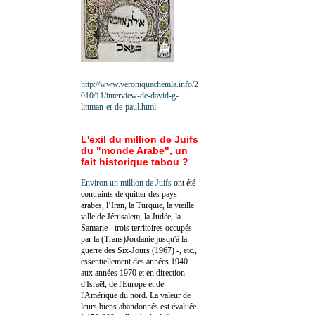
http://www.veroniquechemla.info/2
010/11/interview-de-david-g-
littman-et-de-paul.html
L'exil du million de Juifs
du "monde Arabe", un
fait historique tabou ?
Environ un million de Juifs
ont été
contraints de quitter des pays
arabes, l’Iran, la Turquie, la vieille
ville de Jérusalem, la Judée, la
Samarie - trois territoires occupés
par la (Trans)Jordanie jusqu'à la
guerre des Six-Jours (1967) -, etc.,
essentiellement des années 1940
aux années 1970 et en direction
d'Israël, de l'Europe et de
l'Amérique du nord. La valeur de
leurs biens abandonnés est évaluée