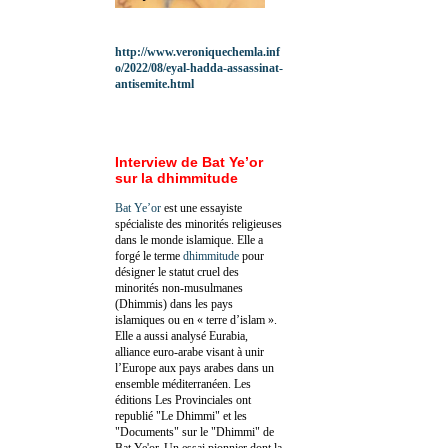
http://www.veroniquechemla.inf
o/2022/08/eyal-hadda-assassinat-
antisemite.html
Interview de Bat Ye’or
sur la dhimmitude
Bat Ye’or
est une essayiste
spécialiste des minorités religieuses
dans le monde islamique. Elle a
forgé le terme
dhimmitude
pour
désigner le statut cruel des
minorités non-musulmanes
(Dhimmis) dans les pays
islamiques ou en « terre d’islam ».
Elle a aussi analysé Eurabia,
alliance euro-arabe visant à unir
l’Europe aux pays arabes dans un
ensemble méditerranéen. Les
éditions Les Provinciales ont
republié "Le Dhimmi" et les
"Documents" sur le "Dhimmi" de
Bat Ye'or. Un essai pionnier dont la