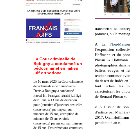
transmettre sa conce
pommes, ou la montagn
A
La Non-Maison
l’exposition collect
Hoffmann et du phot
La Cour criminelle de
Plossu. « Hoffmann 
Bobigny a condamné un
photographies dans le
pédocriminel en milieu
balises rouges et l
juif orthodoxe
tension contraste avec
du désert de Judée en 
Le 16 mars 2026, la Cour criminelle
font échos les po
départementale de Seine-Saint-
Denis à Bobigny a condamné
caractérisent les phot
Pascal H., Français retraité juif âgé
de Bernard Plossu ».
de 61 ans, à 13 ans de détention
pour (tentative d’)atteintes sexuelles
« A l’issue de son 
(incestueuse) par majeur sur
d’artiste par Michèl
mineurs de 15 ans, corruption de
2017, Oran Hoffmann a 
mineurs de 15 ans et viols
pendant un an ».
(incestueux) par majeur sur mineurs
de 15 ans. Des
infractions commises