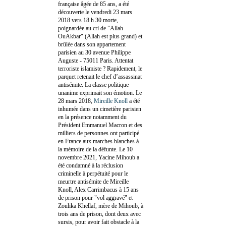
française âgée de 85 ans, a été
découverte le vendredi 23 mars
2018 vers 18 h 30 morte,
poignardée au cri de "Allah
OuAkbar" (Allah est plus grand) et
brûlée dans son appartement
parisien au 30 avenue Philippe
Auguste - 75011 Paris. Attentat
terroriste islamiste ? Rapidement, le
parquet retenait le chef d’assassinat
antisémite. La classe politique
unanime exprimait son émotion. Le
28 mars 2018,
Mireille Knoll
a été
inhumée dans un cimetière parisien
en la présence notamment du
Président Emmanuel Macron et des
milliers de personnes ont participé
en France aux marches blanches à
la mémoire de la défunte. Le 10
novembre 2021, Yacine Mihoub a
été condamné à la réclusion
criminelle à perpétuité pour le
meurtre antisémite de Mireille
Knoll, Alex Carrimbacus à 15 ans
de prison pour "vol aggravé" et
Zoulika Khellaf, mère de Mihoub, à
trois ans de prison, dont deux avec
sursis, pour avoir fait obstacle à la