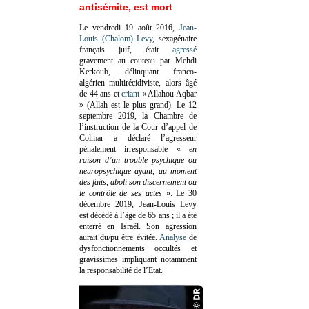
antisémite, est mort
Le vendredi 19 août 2016,
Jean-
Louis (Chalom) Levy
, sexagénaire
français juif, était
agressé
gravement au couteau par Mehdi
Kerkoub, délinquant franco-
algérien multirécidiviste, alors âgé
de 44 ans et
criant
« Allahou Aqbar
» (Allah est le plus grand). Le 12
septembre 2019, la Chambre de
l’instruction de la Cour d’appel de
Colmar a déclaré l’agresseur
pénalement irresponsable
«
en
raison d’un trouble psychique ou
neuropsychique ayant, au moment
des faits, aboli son discernement ou
le contrôle de ses actes
»
. Le 30
décembre 2019, Jean-Louis Levy
est décédé à l’âge de 65 ans ; il a été
enterré en Israël. Son agression
aurait du/pu être évitée.
Analyse
de
dysfonctionnements occultés et
gravissimes impliquant notamment
la responsabilité de l’Etat.