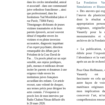
dans les cercles intrafamilial, amical
La
Fondation Vas
et associatif - dans une communauté
Simulations et Illus
juive orthodoxe francilienne -, ainsi
». Des œuvres qui exp
que professionnel, dans les
l’œuvre du plasticie
Institutions Yad Mordekhaï (alors 4
dont le résultat 
rue Pavée, 75004 Paris).
appropriation perso
Témoignages déchirants de jeunes
originaux, originel
victimes traumatisées et de leurs
Vasarely pour la r
parents éprouvés, accusé souvent
dénué d’empathie envers les
monumentales et c
victimes et en pleine inversion
archives de la Fondati
accusatoire, diagnostic inquiétant
d’un expert psychiatre, direction
« La publication, 
remarquable des débats par le
éditée pour l’expos
Président de la Cour David de
l’abondance et la var
Pas… Un procès pénal sur un sujet
après un an de recherch
sensible, aux enjeux juridiques,
juifs, moraux et médicaux devant
inciter les parents et donateurs à une
Pour Oran Hoffmann, «
exigence vitale envers les
Vasarely est co
institutions juives françaises
fascinante en cela q
accueillant des enfants. Cet article
autre façon de voir.
recourt, sans volonté de choquer,
matériaux originaux
aux termes précis pour désigner les
mon implication d
actes commis. J’évoquerai ce
concevoir l’art, m’
procès lors de mon interview par
compréhension renouve
Radio Chalom Nitsan diffusée dès
le 26 mars 2026.