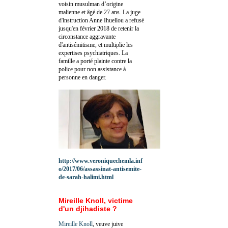
voisin musulman d’origine
malienne et âgé de 27 ans. La juge
d'instruction Anne Ihuellou a refusé
jusqu'en février 2018 de retenir la
circonstance aggravante
d'antisémitisme, et multiplie les
expertises psychiatriques. La
famille a porté plainte contre la
police pour non assistance à
personne en danger.
http://www.veroniquechemla.inf
o/2017/06/assassinat-antisemite-
de-sarah-halimi.html
Mireille Knoll, victime
d'un djihadiste ?
Mireille Knoll
, veuve juive