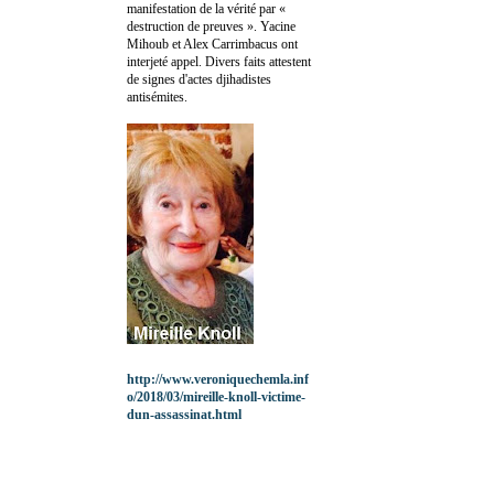
manifestation de la vérité par «
destruction de preuves ». Yacine
Mihoub et Alex Carrimbacus ont
interjeté appel. Divers faits attestent
de signes d'actes djihadistes
antisémites.
http://www.veroniquechemla.inf
o/2018/03/mireille-knoll-victime-
dun-assassinat.html