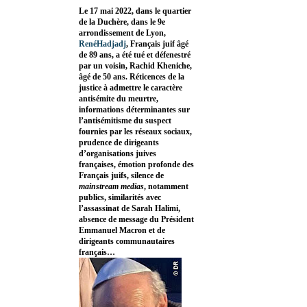
Le 17 mai 2022, dans le quartier
de la Duchère, dans le 9e
arrondissement de Lyon,
RenéHadjadj
, Français juif âgé
de 89 ans, a été tué et défenestré
par un voisin, Rachid Kheniche,
âgé de 50 ans. Réticences de la
justice à admettre le caractère
antisémite du meurtre,
informations déterminantes sur
l’antisémitisme du suspect
fournies par les réseaux sociaux,
prudence de dirigeants
d’organisations juives
françaises, émotion profonde des
Français juifs, silence de
mainstream medias
, notamment
publics, similarités avec
l’assassinat de Sarah Halimi,
absence de message du Président
Emmanuel Macron et de
dirigeants communautaires
français…