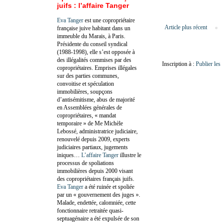
juifs : l’affaire Tanger
Eva Tanger
est une copropriétaire
Article plus récent
française juive habitant dans un
immeuble du Marais, à Paris.
Présidente du conseil syndical
(1988-1998), elle s’est opposée à
des illégalités commises par des
Inscription à :
Publier le
copropriétaires. Emprises illégales
sur des parties communes,
convoitise et spéculation
immobilières, soupçons
d’antisémitisme, abus de majorité
en Assemblées générales de
copropriétaires, « mandat
temporaire » de Me Michèle
Lebossé, administratrice judiciaire,
renouvelé depuis 2009, experts
judiciaires partiaux, jugements
iniques…
L’affaire Tanger
illustre le
processus de spoliations
immobilières depuis 2000 visant
des copropriétaires français juifs.
Eva Tanger
a été ruinée et spoliée
par un « gouvernement des juges ».
Malade, endettée, calomniée, cette
fonctionnaire retraitée quasi-
septuagénaire a été expulsée de son