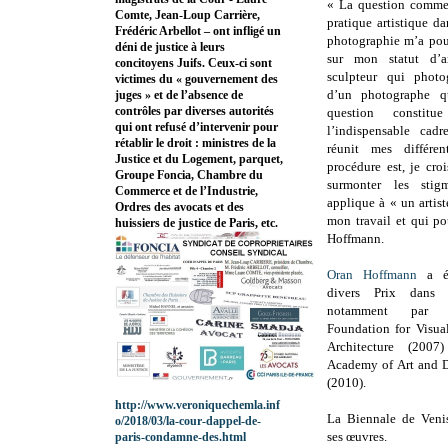
« La question comme
Comte, Jean-Loup Carrière,
pratique artistique d
Frédéric Arbellot – ont infligé un
photographie m’a pou
déni de justice à leurs
sur mon statut d’ar
concitoyens Juifs. Ceux-ci sont
sculpteur qui photo
victimes du « gouvernement des
d’un photographe qu
juges » et de l’absence de
contrôles par diverses autorités
question consti
qui ont refusé d’intervenir pour
l’indispensable cad
rétablir le droit : ministres de la
réunit mes différen
Justice et du Logement, parquet,
procédure est, je croi
Groupe Foncia, Chambre du
surmonter les stigm
Commerce et de l’Industrie,
applique à « un artis
Ordres des avocats et des
mon travail et qui po
huissiers de justice de Paris, etc.
Hoffmann.
Oran Hoffmann
a ét
divers Prix dans
notamment par l
Foundation for Visua
Architecture (2007
Academy of Art and D
(2010).
http://www.veroniquechemla.inf
La Biennale de Veni
o/2018/03/la-cour-dappel-de-
ses œuvres.
paris-condamne-des.html