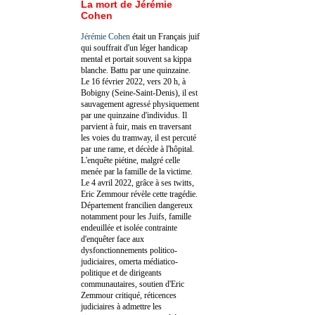
La mort de Jérémie
Cohen
Jérémie Cohen
était un Français juif
qui souffrait d'un léger handicap
mental et portait souvent sa kippa
blanche. Battu par une quinzaine.
Le 16 février 2022, vers 20 h, à
Bobigny (Seine-Saint-Denis), il est
sauvagement agressé physiquement
par une quinzaine d'individus. Il
parvient à fuir, mais en traversant
les voies du tramway, il est percuté
par une rame, et décède à l'hôpital.
L'enquête piétine, malgré celle
menée par la famille de la victime.
Le 4 avril 2022, grâce à ses twitts,
Eric Zemmour révèle cette tragédie.
Département francilien dangereux
notamment pour les Juifs, famille
endeuillée et isolée contrainte
d'enquêter face aux
dysfonctionnements politico-
judiciaires, omerta médiatico-
politique et de dirigeants
communautaires, soutien d'Eric
Zemmour critiqué, réticences
judiciaires à admettre les