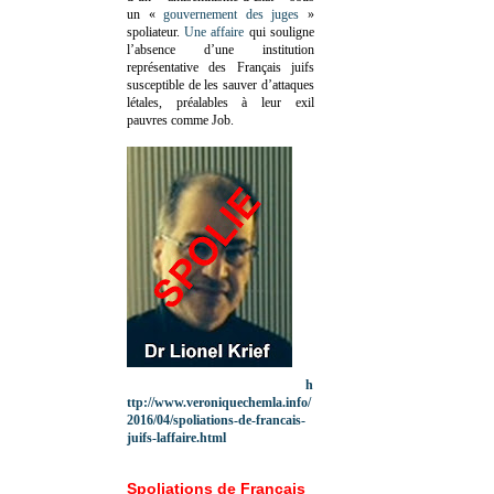
un «
gouvernement des juges
»
spoliateur.
Une affaire
qui souligne
l’absence d’une institution
représentative des Français juifs
susceptible de les sauver d’attaques
létales, préalables à leur exil
pauvres comme Job.
h
ttp://www.veroniquechemla.info/
2016/04/spoliations-de-francais-
juifs-laffaire.html
Spoliations de Français