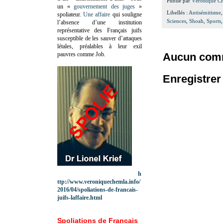
Publié par
Véronique C
un «
gouvernement des juges
»
Libellés :
Antisémitisme
spoliateur.
Une affaire
qui souligne
Sciences
,
Shoah
,
Sports
l’absence d’une institution
représentative des Français juifs
susceptible de les sauver d’attaques
létales, préalables à leur exil
pauvres comme Job.
Aucun comm
Enregistre
h
ttp://www.veroniquechemla.info/
2016/04/spoliations-de-francais-
juifs-laffaire.html
Spoliations de Français