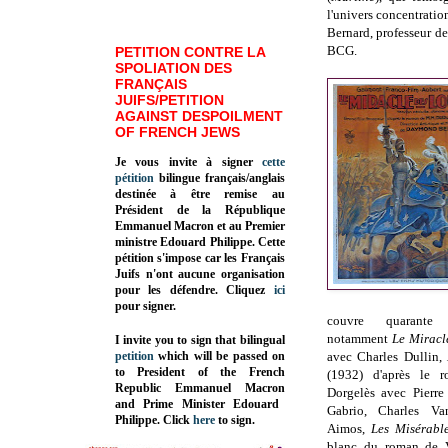
l'univers concentratio
Bernard, professeur de
BCG.
PETITION CONTRE LA
SPOLIATION DES
FRANÇAIS
JUIFS/PETITION
AGAINST DESPOILMENT
OF FRENCH JEWS
Je vous invite à signer
cette
pétition
bilingue français/anglais
destinée à être remise au
Président de la République
Emmanuel Macron et au Premier
ministre Edouard Philippe. Cette
pétition s'impose car les Français
Juifs n'ont aucune organisation
pour les défendre. Cliquez
ici
pour signer.
couvre quarante
notamment
Le Miracl
I invite you to sign that bilingual
petition
which will be passed on
avec Charles Dullin,
to President of the French
(1932) d'après le 
Republic
Emmanuel Macron
Dorgelès avec Pierre
and Prime Minister
Edouard
Gabrio, Charles V
Philippe
.
Click
here
to sign.
Aimos,
Les Misérabl
blanc du roman de V