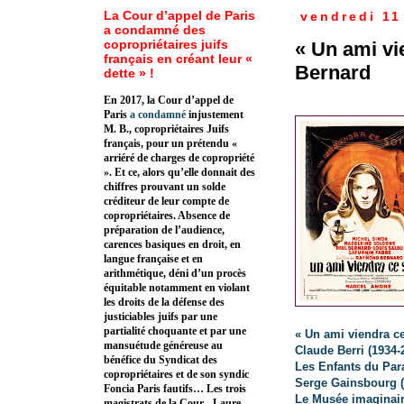
La Cour d’appel de Paris
vendredi 11
a condamné des
copropriétaires juifs
« Un ami vi
français en créant leur «
Bernard
dette » !
En 2017, la Cour d’appel de
Paris
a condamné
injustement
M. B., copropriétaires Juifs
français, pour un prétendu «
arriéré de charges de copropriété
». Et ce, alors qu’elle donnait des
chiffres prouvant un solde
créditeur de leur compte de
copropriétaires. Absence de
préparation de l’audience,
carences basiques en droit, en
langue française et en
arithmétique, déni d’un procès
équitable notamment en violant
les droits de la défense des
justiciables juifs par une
partialité choquante et par une
« Un ami viendra c
mansuétude généreuse au
Claude Berri (1934-
bénéfice du Syndicat des
Les Enfants du Para
copropriétaires et de son syndic
Serge Gainsbourg (
Foncia Paris fautifs… Les trois
Le Musée imaginair
magistrats de la Cour - Laure