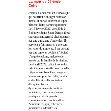
La mort de Jérémie
Cohen
Jérémie Cohen
était un Français juif
qui souffrait d'un léger handicap
mental et portait souvent sa kippa
blanche. Battu par une quinzaine.
Le 16 février 2022, vers 20 h, à
Bobigny (Seine-Saint-Denis), il est
sauvagement agressé physiquement
par une quinzaine d'individus. Il
parvient à fuir, mais en traversant
les voies du tramway, il est percuté
par une rame, et décède à l'hôpital.
L'enquête piétine, malgré celle
menée par la famille de la victime.
Le 4 avril 2022, grâce à ses twitts,
Eric Zemmour révèle cette tragédie.
Département francilien dangereux
notamment pour les Juifs, famille
endeuillée et isolée contrainte
d'enquêter face aux
dysfonctionnements politico-
judiciaires, omerta médiatico-
politique et de dirigeants
communautaires, soutien d'Eric
Zemmour critiqué, réticences
judiciaires à admettre les