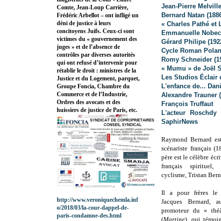
Jean-Pierre Melvill
Comte, Jean-Loup Carrière,
Bernard Natan (188
Frédéric Arbellot – ont infligé un
déni de justice à leurs
« Charles Pathé et
concitoyens Juifs. Ceux-ci sont
Emmanuelle Nobec
victimes du « gouvernement des
Gérard Philipe (192
juges » et de l’absence de
Cycle Roman Polans
contrôles par diverses autorités
Romy Schneider (1
qui ont refusé d’intervenir pour
« Mumu » de Joël S
rétablir le droit : ministres de la
Les Studios Éclair 
Justice et du Logement, parquet,
L'enfance de... Da
Groupe Foncia, Chambre du
Commerce et de l’Industrie,
Alexandre Trauner 
Ordres des avocats et des
François Truffaut
huissiers de justice de Paris, etc.
L'acteur Roschdy
SaphirNews
Raymond Bernard est 
scénariste français (
père est le célèbre écr
français spirituel
cyclisme, Tristan Ber
Il a pour frères le
http://www.veroniquechemla.inf
Jacques Bernard, au
o/2018/03/la-cour-dappel-de-
promoteur du « théâ
paris-condamne-des.html
(
Martine
), qui témoi