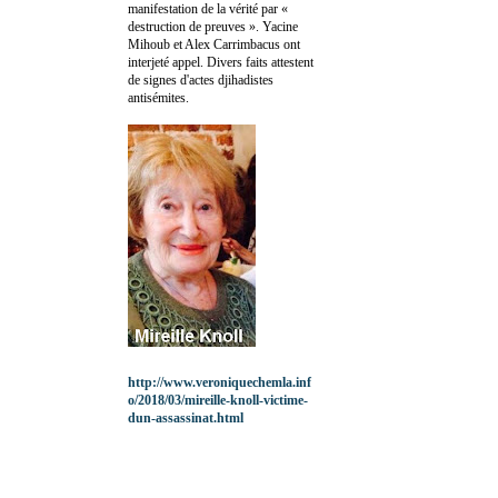
manifestation de la vérité par «
destruction de preuves ». Yacine
Mihoub et Alex Carrimbacus ont
interjeté appel. Divers faits attestent
de signes d'actes djihadistes
antisémites.
http://www.veroniquechemla.inf
o/2018/03/mireille-knoll-victime-
dun-assassinat.html