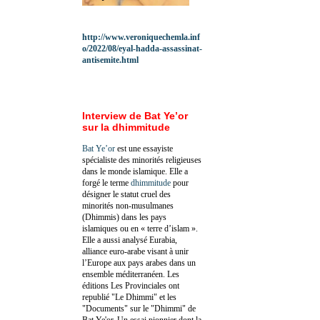
http://www.veroniquechemla.inf
o/2022/08/eyal-hadda-assassinat-
antisemite.html
Interview de Bat Ye’or
sur la dhimmitude
Bat Ye’or
est une essayiste
spécialiste des minorités religieuses
dans le monde islamique. Elle a
forgé le terme
dhimmitude
pour
désigner le statut cruel des
minorités non-musulmanes
(Dhimmis) dans les pays
islamiques ou en « terre d’islam ».
Elle a aussi analysé Eurabia,
alliance euro-arabe visant à unir
l’Europe aux pays arabes dans un
ensemble méditerranéen. Les
éditions Les Provinciales ont
republié "Le Dhimmi" et les
"Documents" sur le "Dhimmi" de
Bat Ye'or. Un essai pionnier dont la