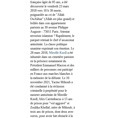
française âgée de 85 ans, a été
découverte le vendredi 23 mars
2018 vers 18 h 30 morte,
poignardée au cri de "Allah
OuAkbar" (Allah est plus grand) et
brûlée dans son appartement
parisien au 30 avenue Philippe
Auguste - 75011 Paris. Attentat
terroriste islamiste ? Rapidement, le
parquet retenait le chef d’assassinat
antisémite. La classe politique
unanime exprimait son émotion. Le
28 mars 2018,
Mireille Knoll
a été
inhumée dans un cimetière parisien
en la présence notamment du
Président Emmanuel Macron et des
milliers de personnes ont participé
en France aux marches blanches à
la mémoire de la défunte. Le 10
novembre 2021, Yacine Mihoub a
été condamné à la réclusion
criminelle à perpétuité pour le
meurtre antisémite de Mireille
Knoll, Alex Carrimbacus à 15 ans
de prison pour "vol aggravé" et
Zoulika Khellaf, mère de Mihoub, à
trois ans de prison, dont deux avec
sursis, pour avoir fait obstacle à la