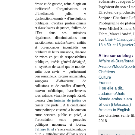
Scénariste : Jacques
droite et de gauche, refus d’agir ou
Ingénieur du son : Lu
inefficacité d’organisations et
Directeur de producti
d’intellectuels juifs, «
Scripte : Charlotte L
dysfonctionnements » d’institutions
Photographe de plate
publiques, d'ordres professionnels
et d'auxiliaires de justice, faillites de
Avec Michel Simon, Ma
l’Etat dans ses missions
Fabre, Marcel André, 
régaliennes, discriminations non
Sur
Ciné + Classique
l
sanctionnées,
establishment
, entités
18 h 50 et 15 janvier
et bureaucraties incontrôlés ou
oublieux de leurs missions, absence
A lire sur ce blog :
de mises en jeu de responsabilités
Affaire al-Dura/Israël
publiques, intérêt général dédaigné,
Aviation/Mode/Sport
« système-de-santé-que-le-monde-
entier-nous-envie » partialement
Chrétiens
peu sourcilleux, propos antisémites,
Culture
soupçons d’affairisme, de
France
collusions et de conflits d’intérêt,
Il ou elle a dit...
omerta
médiatique, harcèlements
Judaïsme/Juifs
tous azimuts visant le couple Krief,
Monde arabe/Islam
menace d'un
huissier de justice
de
Shoah (
Holocaust
)
casser une porte…
A la confluence
Articles in English
entre politique et santé, à la jonction
entre secteurs public et privé, à
Les citations sur le fi
l’articulation entre pouvoirs
2018.
politiques nationaux et locaux,
l’affaire Krief
s’avère emblématique
d’un « antisémitisme d’Etat » sous