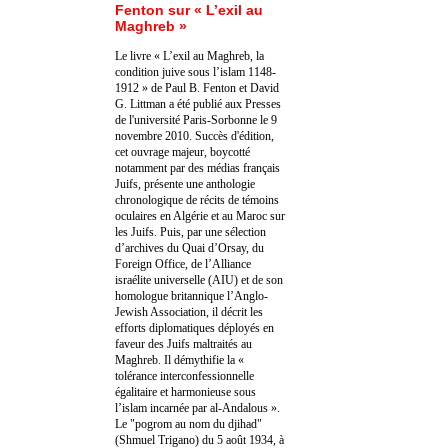
Fenton sur « L’exil au
Maghreb »
Le livre « L’exil au Maghreb, la
condition juive sous l’islam 1148-
1912 » de Paul B. Fenton et David
G. Littman a été publié aux Presses
de l'université Paris-Sorbonne le 9
novembre 2010. Succès d'édition,
cet ouvrage majeur, boycotté
notamment par des médias français
Juifs, présente une anthologie
chronologique de récits de témoins
oculaires en Algérie et au Maroc sur
les Juifs. Puis, par une sélection
d’archives du Quai d’Orsay, du
Foreign Office, de l’Alliance
israélite universelle (AIU) et de son
homologue britannique l’Anglo-
Jewish Association, il décrit les
efforts diplomatiques déployés en
faveur des Juifs maltraités au
Maghreb. Il démythifie la «
tolérance interconfessionnelle
égalitaire et harmonieuse sous
l’islam incarnée par al-Andalous ».
Le "pogrom au nom du djihad"
(Shmuel Trigano) du 5 août 1934, à