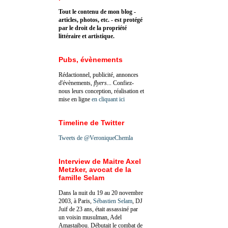
Tout le contenu de mon blog -
articles, photos, etc. - est protégé
par le droit de la propriété
littéraire et artistique.
Pubs, évènements
Rédactionnel, publicité, annonces
d'évènements,
flyers
... Confiez-
nous leurs conception, réalisation et
mise en ligne
en cliquant ici
Timeline de Twitter
Tweets de @VeroniqueChemla
Interview de Maitre Axel
Metzker, avocat de la
famille Selam
Dans la nuit du 19 au 20 novembre
2003, à Paris,
Sébastien Selam
, DJ
Juif de 23 ans, était assassiné par
un voisin musulman, Adel
Amastaibou. Débutait le combat de