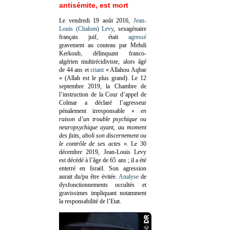
antisémite, est mort
Le vendredi 19 août 2016,
Jean-
Louis (Chalom) Levy
, sexagénaire
français juif, était
agressé
gravement au couteau par Mehdi
Kerkoub, délinquant franco-
algérien multirécidiviste, alors âgé
de 44 ans et
criant
« Allahou Aqbar
» (Allah est le plus grand). Le 12
septembre 2019, la Chambre de
l’instruction de la Cour d’appel de
Colmar a déclaré l’agresseur
pénalement irresponsable
«
en
raison d’un trouble psychique ou
neuropsychique ayant, au moment
des faits, aboli son discernement ou
le contrôle de ses actes
»
. Le 30
décembre 2019, Jean-Louis Levy
est décédé à l’âge de 65 ans ; il a été
enterré en Israël. Son agression
aurait du/pu être évitée.
Analyse
de
dysfonctionnements occultés et
gravissimes impliquant notamment
la responsabilité de l’Etat.