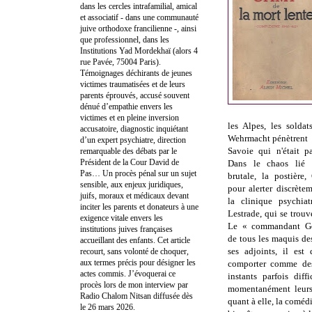
dans les cercles intrafamilial, amical
et associatif - dans une communauté
juive orthodoxe francilienne -, ainsi
que professionnel, dans les
Institutions Yad Mordekhaï (alors 4
rue Pavée, 75004 Paris).
Témoignages déchirants de jeunes
victimes traumatisées et de leurs
parents éprouvés, accusé souvent
dénué d’empathie envers les
victimes et en pleine inversion
les Alpes, les solda
accusatoire, diagnostic inquiétant
Wehrmacht pénètrent 
d’un expert psychiatre, direction
Savoie qui n'était p
remarquable des débats par le
Président de la Cour David de
Dans le chaos lié à
Pas… Un procès pénal sur un sujet
brutale, la postière,
sensible, aux enjeux juridiques,
pour alerter discrète
juifs, moraux et médicaux devant
la clinique psychia
inciter les parents et donateurs à une
Lestrade, qui se trouv
exigence vitale envers les
Le « commandant Gér
institutions juives françaises
de tous les maquis de
accueillant des enfants. Cet article
ses adjoints, il est
recourt, sans volonté de choquer,
aux termes précis pour désigner les
comporter comme des 
actes commis. J’évoquerai ce
instants parfois diff
procès lors de mon interview par
momentanément leurs 
Radio Chalom Nitsan diffusée dès
quant à elle, la comédi
le 26 mars 2026.