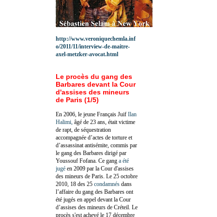
http://www.veroniquechemla.inf
o/2011/11/interview-de-maitre-
axel-metzker-avocat.html
Le procès du gang des
Barbares devant la Cour
d'assises des mineurs
de Paris (1/5)
En 2006, le jeune Français Juif
Ilan
Halimi,
âgé de 23 ans, était victime
de rapt, de séquestration
accompagnée d’actes de torture et
d’assassinat antisémite, commis par
le gang des Barbares dirigé par
Youssouf Fofana. Ce gang
a été
jugé
en 2009 par la Cour d'assises
des mineurs de Paris. Le 25 octobre
2010, 18 des 25
condamnés
dans
l’affaire du gang des Barbares ont
été jugés en appel devant la Cour
d’assises des mineurs de Créteil. Le
procès s'est achevé le 17 décembre