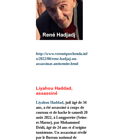
http://www.veroniquechemla.inf
o/2022/06/rene-hadjaj-un-
assassinat-antisemite.html
Liyahou Haddad,
assassiné
Liyahou Haddad
, juif âgé de 34
ans, a été assassiné à coups de
couteau et de hache le samedi 20
août 2022, à Longperrier (Seine-
et-Marne), par Mohammed
Dridi, âgé de 24 ans et d'origine
tunisienne. Un assassinat révélé
par le Bureau national de