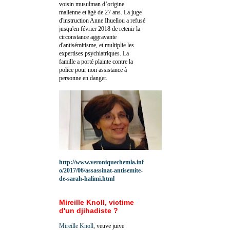
voisin musulman d’origine
malienne et âgé de 27 ans. La juge
d'instruction Anne Ihuellou a refusé
jusqu'en février 2018 de retenir la
circonstance aggravante
d'antisémitisme, et multiplie les
expertises psychiatriques. La
famille a porté plainte contre la
police pour non assistance à
personne en danger.
http://www.veroniquechemla.inf
o/2017/06/assassinat-antisemite-
de-sarah-halimi.html
Mireille Knoll, victime
d'un djihadiste ?
Mireille Knoll
, veuve juive