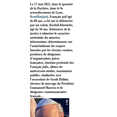
Le 17 mai 2022, dans le quartier
de la Duchère, dans le 9e
arrondissement de Lyon,
RenéHadjadj
, Français juif âgé
de 89 ans, a été tué et défenestré
par un voisin, Rachid Kheniche,
âgé de 50 ans. Réticences de la
justice à admettre le caractère
antisémite du meurtre,
informations déterminantes sur
l’antisémitisme du suspect
fournies par les réseaux sociaux,
prudence de dirigeants
d’organisations juives
françaises, émotion profonde des
Français juifs, silence de
mainstream medias
, notamment
publics, similarités avec
l’assassinat de Sarah Halimi,
absence de message du Président
Emmanuel Macron et de
dirigeants communautaires
français…