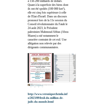
à 150-200 milliards de dollars.
Quant à la superficie des biens dont
ils ont été spoliés (100 000 km²),
elle est cinq fois supérieure à celle
de l'Etat d'Israël. Dans un discours
prononcé lors de la 11e session du
Conseil révolutionnaire du Fatah le
24 août 2023, le Président
palestinien Mahmoud Abbas (Abou
Mazen) a nié notamment le
caractère contraint de cet exil. Une
allégation non relevée par des
dirigeants communautaires.
http://www.veroniquechemla.inf
o/2023/09/lexil-du-million-de-
juifs-du-monde.html