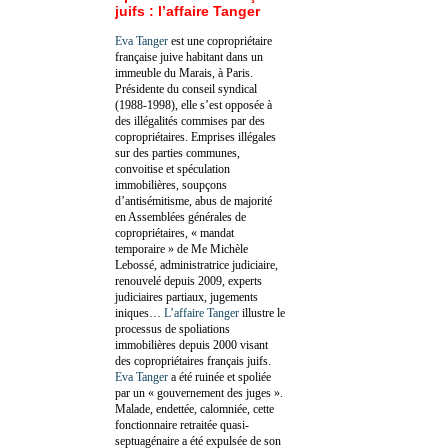
juifs : l’affaire Tanger
Eva Tanger
est une copropriétaire
française juive habitant dans un
immeuble du Marais, à Paris.
Présidente du conseil syndical
(1988-1998), elle s’est opposée à
des illégalités commises par des
copropriétaires. Emprises illégales
sur des parties communes,
convoitise et spéculation
immobilières, soupçons
d’antisémitisme, abus de majorité
en Assemblées générales de
copropriétaires, « mandat
temporaire » de Me Michèle
Lebossé, administratrice judiciaire,
renouvelé depuis 2009, experts
judiciaires partiaux, jugements
iniques…
L’affaire Tanger
illustre le
processus de spoliations
immobilières depuis 2000 visant
des copropriétaires français juifs.
Eva Tanger
a été ruinée et spoliée
par un « gouvernement des juges ».
Malade, endettée, calomniée, cette
fonctionnaire retraitée quasi-
septuagénaire a été expulsée de son