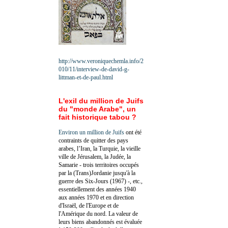
http://www.veroniquechemla.info/2
010/11/interview-de-david-g-
littman-et-de-paul.html
L'exil du million de Juifs
du "monde Arabe", un
fait historique tabou ?
Environ un million de Juifs
ont été
contraints de quitter des pays
arabes, l’Iran, la Turquie, la vieille
ville de Jérusalem, la Judée, la
Samarie - trois territoires occupés
par la (Trans)Jordanie jusqu'à la
guerre des Six-Jours (1967) -, etc.,
essentiellement des années 1940
aux années 1970 et en direction
d'Israël, de l'Europe et de
l'Amérique du nord. La valeur de
leurs biens abandonnés est évaluée