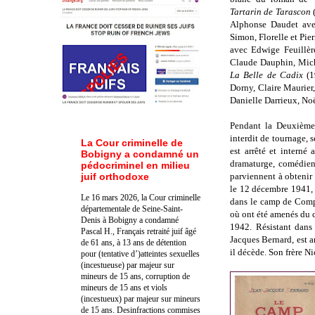
Tartarin de Tarascon
(
Alphonse Daudet av
Simon, Florelle et Pie
avec Edwige Feuillèr
Claude Dauphin, Mich
La Belle de Cadix
(1
Dorny, Claire Maurier,
Danielle Darrieux, Noë
Pendant la Deuxième
interdit de tournage, 
La Cour criminelle de
est arrêté et interné
Bobigny a condamné un
dramaturge, comédien,
pédocriminel en milieu
juif orthodoxe
parviennent à obtenir 
le 12 décembre 1941, lo
Le 16 mars 2026, la Cour criminelle
dans le camp de Comp
départementale de Seine-Saint-
où ont été amenés du c
Denis à Bobigny a condamné
1942. Résistant dans
Pascal H., Français retraité juif âgé
Jacques Bernard, est 
de 61 ans, à 13 ans de détention
il décède. Son frère Ni
pour (tentative d’)atteintes sexuelles
(incestueuse) par majeur sur
mineurs de 15 ans, corruption de
mineurs de 15 ans et viols
(incestueux) par majeur sur mineurs
de 15 ans. Des
infractions commises