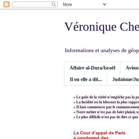
Véronique Ch
Informations et analyses de géopoli
Affaire al-Dura/Israël
Avion
Il ou elle a dit...
Judaïsme/Jui
« Le goût de la vérité n’empêche pas la p
« La lucidité est la blessure la plus rapp
« Il faut commencer par le commencement,
« Notre métier n’est pas de faire plaisir, 
« Le plus difficile n'est pas de dire ce que
La Cour d’appel de Paris
a condamné des