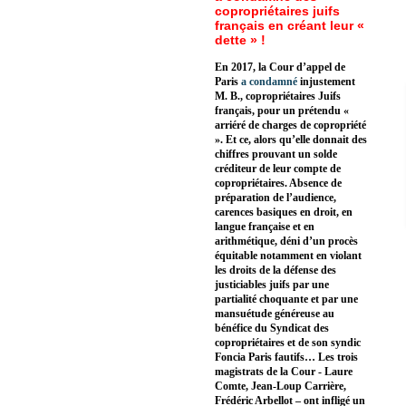
copropriétaires juifs
français en créant leur «
dette » !
En 2017, la Cour d’appel de
Paris
a condamné
injustement
M. B., copropriétaires Juifs
français, pour un prétendu «
arriéré de charges de copropriété
». Et ce, alors qu’elle donnait des
chiffres prouvant un solde
créditeur de leur compte de
copropriétaires. Absence de
préparation de l’audience,
carences basiques en droit, en
langue française et en
arithmétique, déni d’un procès
équitable notamment en violant
les droits de la défense des
justiciables juifs par une
partialité choquante et par une
mansuétude généreuse au
bénéfice du Syndicat des
copropriétaires et de son syndic
Foncia Paris fautifs… Les trois
magistrats de la Cour - Laure
Comte, Jean-Loup Carrière,
Frédéric Arbellot – ont infligé un