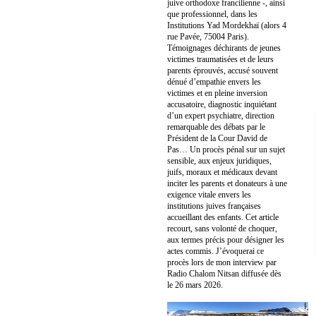
juive orthodoxe francilienne -, ainsi
que professionnel, dans les
Institutions Yad Mordekhaï (alors 4
rue Pavée, 75004 Paris).
Témoignages déchirants de jeunes
victimes traumatisées et de leurs
parents éprouvés, accusé souvent
dénué d’empathie envers les
victimes et en pleine inversion
accusatoire, diagnostic inquiétant
d’un expert psychiatre, direction
remarquable des débats par le
Président de la Cour David de
Pas… Un procès pénal sur un sujet
sensible, aux enjeux juridiques,
juifs, moraux et médicaux devant
inciter les parents et donateurs à une
exigence vitale envers les
institutions juives françaises
accueillant des enfants. Cet article
recourt, sans volonté de choquer,
aux termes précis pour désigner les
actes commis. J’évoquerai ce
procès lors de mon interview par
Radio Chalom Nitsan diffusée dès
le 26 mars 2026.