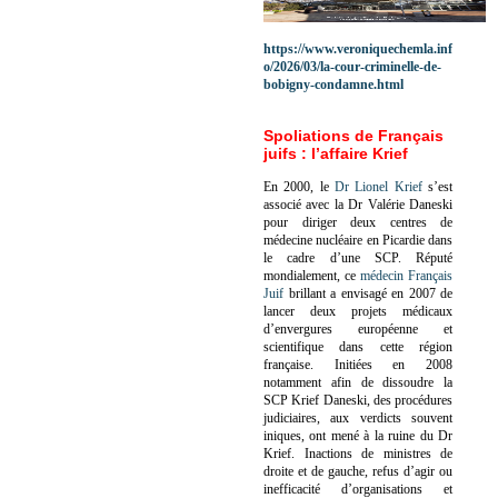
https://www.veroniquechemla.inf
o/2026/03/la-cour-criminelle-de-
bobigny-condamne.html
Spoliations de Français
juifs : l’affaire Krief
En 2000, le
Dr Lionel Krief
s’est
associé avec la Dr Valérie Daneski
pour diriger deux centres de
médecine nucléaire en Picardie dans
le cadre d’une SCP.
Réputé
mondialement, ce
médecin Français
Juif
brillant a envisagé en 2007 de
lancer deux projets médicaux
d’envergures européenne et
scientifique dans cette région
française.
Initiées en 2008
notamment afin de dissoudre la
SCP Krief Daneski, des procédures
judiciaires, aux verdicts souvent
iniques, ont mené à la ruine du Dr
Krief.
Inactions de ministres de
droite et de gauche, refus d’agir ou
inefficacité d’organisations et