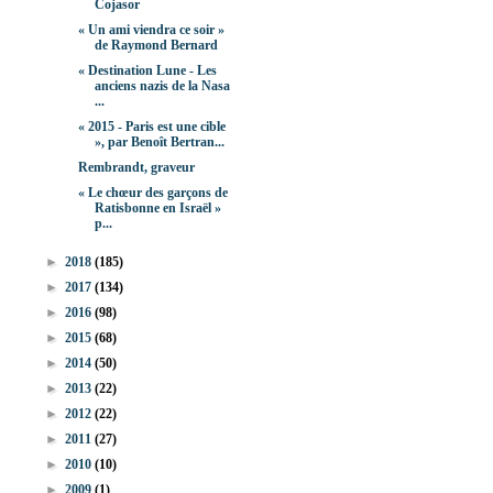
Cojasor
« Un ami viendra ce soir »
de Raymond Bernard
« Destination Lune - Les
anciens nazis de la Nasa
...
« 2015 - Paris est une cible
», par Benoît Bertran...
Rembrandt, graveur
« Le chœur des garçons de
Ratisbonne en Israël »
p...
►
2018
(185)
►
2017
(134)
►
2016
(98)
►
2015
(68)
►
2014
(50)
►
2013
(22)
►
2012
(22)
►
2011
(27)
►
2010
(10)
►
2009
(1)