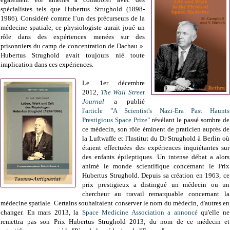
spécialistes tels que Hubertus Strughold (1898-
1986). Considéré comme l’un des précurseurs de la
médecine spatiale, ce physiologiste aurait joué un
rôle dans des expériences menées sur des
prisonniers du camp de concentration de Dachau ».
Hubertus Strughold avait toujours nié toute
implication dans ces expériences.
Le 1er décembre
2012,
The Wall Street
Journal
a publié
l'article
"
A Scientist's Nazi-Era Past Haunts
Prestigious Space Prize
" révélant le passé sombre de
ce médecin, son rôle éminent de praticien auprès de
la Luftwaffe et l'Institut du Dr Strughold à Berlin où
étaient effectuées des expériences inquiétantes sur
des enfants épileptiques. Un intense débat a alors
animé le monde scientifique concernant le Prix
Hubertus Strughold. Depuis sa création en 1963, ce
prix prestigieux a distingué un médecin ou un
chercheur au travail remarquable concernant la
médecine spatiale. Certains souhaitaient conserver le nom du médecin, d'autres en
changer. En mars 2013, la
Space Medicine Association
a annoncé
qu'elle ne
remettra pas son Prix Hubertus Strughold 2013, du nom de ce médecin et