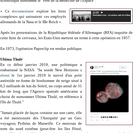
scientifique surnommé le "Père de la médecine de l'Espace".
« Ce
documentaire
explore les liens
complexes qui unissaient ces employés
allemands de la Nasa et le IIIe Reich ».
Après les protestations de la République fédérale d'Allemagne (RFA) inquiète de
cette fuite de cerveaux, les Etats-Unis mettent un terme à cette opération en 1957.
En 1973, l'opération Paperclip est rendue publique.
Ultima Thulé
En ce début janvier 2019, une polémique a
embarrassé la NASA. "Sa sonde New Horizons
a
réussi
le 1er janvier 2019 le survol d'un petit
astéroïde en forme de bonhomme de neige situé à
6,5 milliards de km du Soleil, un corps astral de 31
km de long que l'Agence spatiale américaine a
choisi de surnommer Ultima Thulé, en référence à
l'île de Thulé."
"Jamais placée de façon certaine sur une carte, elle
a été mentionnée dès l'Antiquité par un Grec
voyageur, Pythéas de Marseille. Ce morceau de
terre du nord extrême (peut-être les îles Féroé,