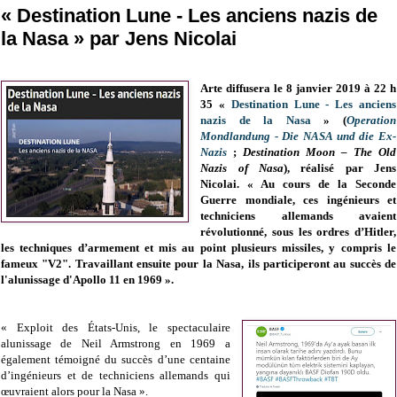
« Destination Lune - Les anciens nazis de
la Nasa » par Jens Nicolai
Arte diffusera le 8 janvier 2019 à 22 h
35 «
Destination Lune - Les anciens
nazis de la Nasa
» (
Operation
Mondlandung - Die NASA und die Ex-
Nazis
;
Destination Moon – The Old
Nazis of Nasa
), réalisé par Jens
Nicolai. « Au cours de la Seconde
Guerre mondiale, ces ingénieurs et
techniciens allemands avaient
révolutionné, sous les ordres d’Hitler,
les techniques d’armement et mis au point plusieurs missiles, y compris le
fameux "V2". Travaillant ensuite pour la Nasa, ils participeront au succès de
l'alunissage d'Apollo 11 en 1969 ».
« Exploit des États-Unis, le spectaculaire
alunissage de Neil Armstrong en 1969 a
également témoigné du succès d’une centaine
d’ingénieurs et de techniciens allemands qui
œuvraient alors pour la Nasa ».