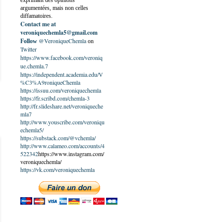
exprimant des opinions
argumentées, mais non celles
diffamatoires.
Contact me at
veroniquechemla5@gmail.com
@VeroniqueChemla
Follow
on
Twitter
https://www.facebook.com/veroniq
ue.chemla.7
https://independent.academia.edu/V
%C3%A9roniqueChemla
https://issuu.com/veroniquechemla
https://fr.scribd.com/chemla-3
http://fr.slideshare.net/veroniqueche
mla7
http://www.youscribe.com/veroniqu
echemla5/
https://substack.com/@vchemla/
http://www.calameo.com/accounts/4
522342
https://www.instagram.com/
veroniquechemla/
https://vk.com/veroniquechemla