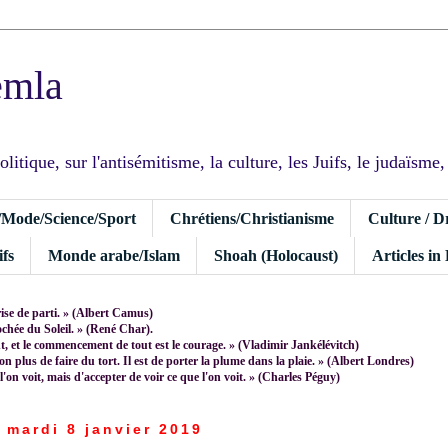
emla
tique, sur l'antisémitisme, la culture, les Juifs, le judaïsme, I
/Mode/Science/Sport
Chrétiens/Christianisme
Culture / D
fs
Monde arabe/Islam
Shoah (Holocaust)
Articles in
rise de parti. » (Albert Camus)
rochée du Soleil. » (René Char).
 et le commencement de tout est le courage. » (Vladimir Jankélévitch)
non plus de faire du tort. Il est de porter la plume dans la plaie. » (Albert Londres)
 l'on voit, mais d'accepter de voir ce que l'on voit. » (Charles Péguy)
mardi 8 janvier 2019