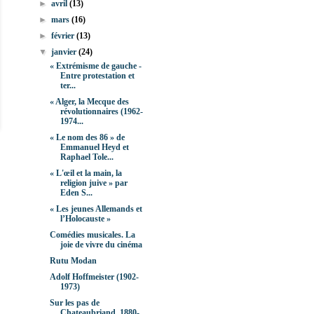
►
avril
(13)
►
mars
(16)
►
février
(13)
▼
janvier
(24)
« Extrémisme de gauche -
Entre protestation et
ter...
« Alger, la Mecque des
révolutionnaires (1962-
1974...
« Le nom des 86 » de
Emmanuel Heyd et
Raphael Tole...
« L'œil et la main, la
religion juive » par
Eden S...
« Les jeunes Allemands et
l’Holocauste »
Comédies musicales. La
joie de vivre du cinéma
Rutu Modan
Adolf Hoffmeister (1902-
1973)
Sur les pas de
Chateaubriand. 1880-