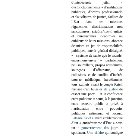
d’intellectuels juifs, «
dysfonctionnements » d’institutions
publiques, d'ordres professionnels
et d'auxiliaires de justice, faillites de
l’Etat dans ses missions
régaliennes, discriminations non
sanctionnées,
establishment
, entités
et bureaucraties incontrôlés ou
oublieux de leurs missions, absence
de mises en jeu de responsabilités
publiques, intérêt général dédaigné,
« système-de-santé-que-le-monde-
entier-nous-envie » partialement
peu sourcilleux, propos antisémites,
soupçons d’affairisme, de
collusions et de conflits d’intérêt,
omerta
médiatique, harcèlements
tous azimuts visant le couple Krief,
menace d'un
huissier de justice
de
casser une porte…
A la confluence
entre politique et santé, à la jonction
entre secteurs public et privé, à
l’articulation entre pouvoirs
politiques nationaux et locaux,
l’affaire Krief
s’avère emblématique
d’un « antisémitisme d’Etat » sous
un «
gouvernement des juges
»
spoliateur.
Une affaire
qui souligne