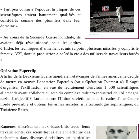
« Fait peu connu à l’époque, la plupart de ces
scientifiques étaient hautement qualifiés et
considérés comme des pionniers dans leur
domaine ».
« Au cours de la Seconde Guerre mondiale, ils
avaient déjà révolutionné, sous les ordres
d’Hitler, les techniques d’armement et mis au point plusieurs missiles, y compris le
fameux "V2", dont la production a coûté la vie à des milliers de travailleurs forcés
».
Opération Paperclip
A la fin de la Deuxième Guerre mondiale, l'état-major de l'armée américaine décide
de mettre en oeuvre l’opération Paperclip (ou « Opération Overcast »). Il s'agit
d'organiser l'exfiltration en vue du recrutement d'environ 1 500 scientifiques
allemands ayant collaboré au sein du complexe militaro-industriel de l'Allemagne
nazie. L'objectif ? Lutter contre l'Union soviétique dans le cadre d'une Guerre
froide prévisible et obtenir les armes secrètes, à la technologie sophistiquée, du
Troisième Reich.
Ramenés discrètement aux Etats-Unis avec leurs
travaux écrits, ces scientifiques avaient effectué des
recherches dans diverses disciplines, en particulier