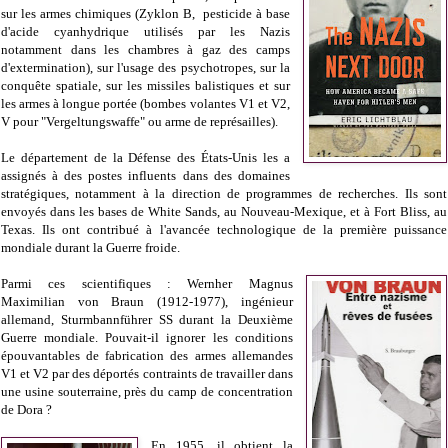
sur les armes chimiques (Zyklon B, pesticide à base
d'acide cyanhydrique utilisés par les Nazis
notamment dans les chambres à gaz des camps
d'extermination), sur l'usage des psychotropes, sur la
conquête spatiale, sur les missiles balistiques et sur
les armes à longue portée (bombes volantes V1 et V2,
V pour "Vergeltungswaffe" ou arme de représailles).
Le département de la Défense des États-Unis les a
assignés à des postes influents dans des domaines
stratégiques, notamment à la direction de programmes de recherches. Ils sont
envoyés dans les bases de White Sands, au Nouveau-Mexique, et à Fort Bliss, au
Texas. Ils ont contribué à l'avancée technologique de la première puissance
mondiale durant la Guerre froide.
Parmi ces scientifiques : Wernher Magnus
Maximilian von Braun (1912-1977), ingénieur
allemand, Sturmbannführer SS durant la Deuxième
Guerre mondiale. Pouvait-il ignorer les conditions
épouvantables de fabrication des armes allemandes
V1 et V2 par des déportés contraints de travailler dans
une usine souterraine, près du camp de concentration
de Dora ?
En 1955, il obtient la