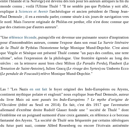
entre l'Islande et la Norvège) est devenu dès lors pour les auteurs antiques la fin du
monde connu ; voilà l'Ultime Thulé ! "Il ne semble pas que Pythéas y soit allé,
explique à
Sciences et Avenir
l'archéologue et ancien président de l'Inrap Jean-
Paul Demoule ; il en a entendu parler, comme située à six jours de navigation vers
le nord. Mais l'oeuvre originale de Philéas est perdue, elle n'est donc connue que
par des citations par d'autres auteurs".
"Une
référence féconde
, puisqu'elle est devenue une puissante source d'inspiration
pour d'innombrables auteurs, comme l'expose dans son essai
La Survie littéraire
de la Thulé
de Pythéas l'historienne belge Monique Mund-Dopchie. C'est ainsi
que Virgile et Sénèque ont présenté Thulé comme "un pays des confins, une terre
ultime", selon l'expression de la philologue. Une frontière égrenée au long des
siècles : on la retrouve aussi bien chez Milton (
Le Paradis Perdu
), Flaubert (
La
Tentation de Saint-Antoine
), Julien Gracq (
Le rivage des Syrtes
) ou Umberto Ecco
(
Le pendule de Foucault
) relève Monique Mund-Dopchie."
Las ! "Les Nazis
en ont fait
le foyer originel des Indo-Européens ou Aryens,
continent mythique polaire et englouti" nous explique Jean-Paul Demoule, auteur
du livre
Mais où sont passés les Indo-Européens ? Le mythe d'origine de
l'Occident
(édité au Seuil en 2014). En fait, c'est dès 1917 que l'aventurier
allemand d'extrême droite Rudolf Glauer fonde une " société de Thulé " dont
l'emblème est un poignard surmonté d'une croix gammée, en référence à ce berceau
fantasmé des Aryens. "La société de Thulé sera fréquentée par certains idéologues
du futur parti nazi, comme Alfred Rosenberg ou encore l'écrivain antisémite