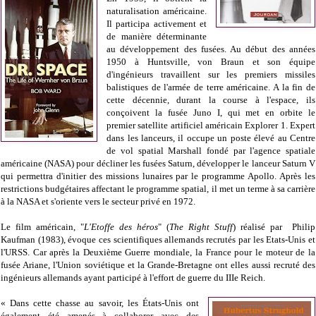
naturalisation américaine.
Il participa activement et
de manière déterminante
au développement des fusées. Au début des années
1950 à Huntsville, von Braun et son équipe
d'ingénieurs travaillent sur les premiers missiles
balistiques de l'armée de terre américaine. A la fin de
cette décennie, durant la course à l'espace, ils
conçoivent la fusée Juno I, qui met en orbite le
premier satellite artificiel américain Explorer 1. Expert
dans les lanceurs, il occupe un poste élevé au Centre
de vol spatial Marshall fondé par l'agence spatiale
américaine (NASA) pour décliner les fusées Saturn, développer le lanceur Saturn V
qui permettra d'initier des missions lunaires par le programme Apollo. Après les
restrictions budgétaires affectant le programme spatial, il met un terme à sa carrière
à la NASA et s'oriente vers le secteur privé en 1972.
Le film américain, "
L'Etoffe des héros
" (
The Right Stuff
) réalisé par Philip
Kaufman (1983), évoque ces scientifiques allemands recrutés par les Etats-Unis et
l'URSS. Car après la Deuxième Guerre mondiale, la France pour le moteur de la
fusée Ariane, l'Union soviétique et la Grande-Bretagne ont elles aussi recruté des
ingénieurs allemands ayant participé à l'effort de guerre du IIIe Reich.
« Dans cette chasse au savoir, les États-Unis ont
également été amenés à collaborer avec des