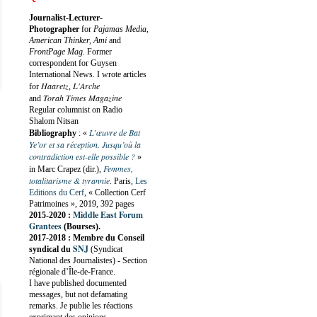
Journalist-Lecturer-
Photographer
for
Pajamas Media,
American Thinker, Ami
and
FrontPage Mag
. Former
correspondent for Guysen
International News. I wrote articles
Haaretz
L'Arche
for
,
Torah Times Magazine
and
Regular columnist on Radio
Shalom Nitsan
L’œuvre de Bat
Bibliography
:
«
Ye’or et sa réception. Jusqu’où la
contradiction est-elle possible ?
»
Femmes,
in Marc Crapez (dir.),
totalitarisme & tyrannie
. Paris,
Les
Editions du Cerf
, « Collection Cerf
Patrimoines », 2019, 392 pages
Middle East Forum
2015-2020 :
Grantees
(Bourses).
2017-2018 : Membre du Conseil
SNJ
syndical du
(Syndicat
National des Journalistes) - Section
régionale d’Île-de-France.
I have published documented
messages, but not defamating
remarks. Je publie les réactions