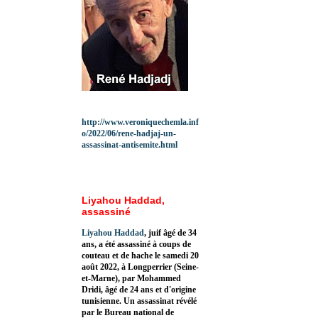
http://www.veroniquechemla.inf
o/2022/06/rene-hadjaj-un-
assassinat-antisemite.html
Liyahou Haddad,
assassiné
Liyahou Haddad
, juif âgé de 34
ans, a été assassiné à coups de
couteau et de hache le samedi 20
août 2022, à Longperrier (Seine-
et-Marne), par Mohammed
Dridi, âgé de 24 ans et d'origine
tunisienne. Un assassinat révélé
par le Bureau national de