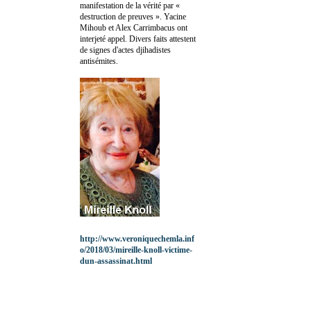
manifestation de la vérité par «
destruction de preuves ». Yacine
Mihoub et Alex Carrimbacus ont
interjeté appel. Divers faits attestent
de signes d'actes djihadistes
antisémites.
http://www.veroniquechemla.inf
o/2018/03/mireille-knoll-victime-
dun-assassinat.html