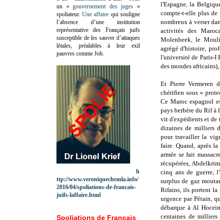
l'Espagne, la Belgiqu
un «
gouvernement des juges
»
compte-t-elle plus de
spoliateur.
Une affaire
qui souligne
nombreux à verser dans
l’absence d’une institution
représentative des Français juifs
activités des Maroc
susceptible de les sauver d’attaques
Molenbeek, le Moulin
létales, préalables à leur exil
agrégé d'histoire, pro
pauvres comme Job.
l'université de Paris
des mondes africains)
Et
Pierre Vermeren
chérifien sous « prote
Ce Maroc espagnol e
pays berbère du Rif à 
vit d'expédients et de 
dizaines de milliers
pour travailler la vi
faire. Quand, après la
armée se fait massacr
récupérées, Abdelkrim
h
cinq ans de guerre, l
ttp://www.veroniquechemla.info/
surplus de gaz moutar
2016/04/spoliations-de-francais-
Rifains, ils portent l
juifs-laffaire.html
urgence par Pétain, q
débarque à Al Hoceima
centaines de milliers
Spoliations de Français