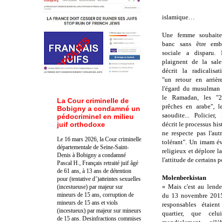
islamique…
Une femme souhaite 
banc sans être embê
sociale a disparu. 
plaignent de la sal
décrit la radicalisat
"un retour en arrière
l'égard du musulman 
le Ramadan, les "
La Cour criminelle de
prêches en arabe", l
Bobigny a condamné un
saoudite... Policie
pédocriminel en milieu
juif orthodoxe
décrit le processus his
ne respecte pas l'au
Le 16 mars 2026, la Cour criminelle
tolérant". Un imam é
départementale de Seine-Saint-
religieux et déplore 
Denis à Bobigny a condamné
l'attitude de certains p
Pascal H., Français retraité juif âgé
de 61 ans, à 13 ans de détention
Molenbeekistan
pour (tentative d’)atteintes sexuelles
« Mais c'est au lend
(incestueuse) par majeur sur
mineurs de 15 ans, corruption de
du 13 novembre 2015
mineurs de 15 ans et viols
responsables étaien
(incestueux) par majeur sur mineurs
quartier, que celu
de 15 ans. Des
infractions commises