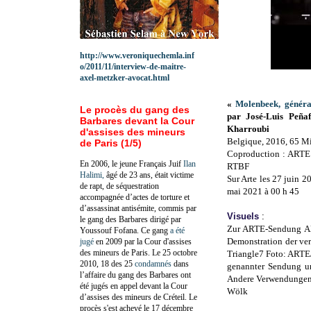
http://www.veroniquechemla.inf
o/2011/11/interview-de-maitre-
axel-metzker-avocat.html
«
Molenbeek, généra
Le procès du gang des
par José-Luis Peñaf
Barbares devant la Cour
Kharroubi
d'assises des mineurs
Belgique, 2016, 65 M
de Paris (1/5)
Coproduction : ARTE 
En 2006, le jeune Français Juif
Ilan
RTBF
Halimi,
âgé de 23 ans, était victime
Sur Arte les 27 juin 2
de rapt, de séquestration
mai 2021 à 00 h 45
accompagnée d’actes de torture et
d’assassinat antisémite, commis par
Visuels
:
le gang des Barbares dirigé par
Zur ARTE-Sendung All
Youssouf Fofana. Ce gang
a été
Demonstration der ve
jugé
en 2009 par la Cour d'assises
des mineurs de Paris. Le 25 octobre
Triangle7 Foto: ART
2010, 18 des 25
condamnés
dans
genannter Sendung un
l’affaire du gang des Barbares ont
Andere Verwendungen 
été jugés en appel devant la Cour
Wölk
d’assises des mineurs de Créteil. Le
procès s'est achevé le 17 décembre