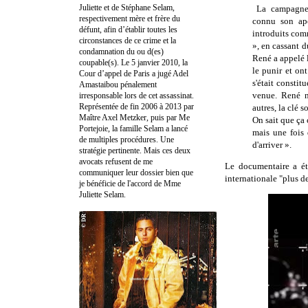
Juliette et de Stéphane Selam,
La campagne 
respectivement mère et frère du
connu son apo
défunt, afin d’établir toutes les
introduits com
circonstances de ce crime et la
», en cassant d
condamnation du ou d(es)
René a appelé l
coupable(s). Le 5 janvier 2010, la
le punir et ont
Cour d’appel de Paris a jugé Adel
s'était constit
Amastaibou pénalement
venue. René n
irresponsable lors de cet assassinat.
Représentée de fin 2006 à 2013 par
autres, la clé s
Maître Axel Metzker, puis par Me
On sait que ça 
Portejoie, la famille Selam a lancé
mais une fois 
de multiples procédures. Une
d'arriver ».
stratégie pertinente. Mais ces deux
avocats refusent de me
Le documentaire a ét
communiquer leur dossier bien que
internationale "plus d
je bénéficie de l'accord de Mme
Juliette Selam.