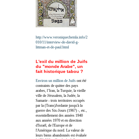
http://www.veroniquechemla.info/2
010/11/interview-de-david-g-
littman-et-de-paul.html
L'exil du million de Juifs
du "monde Arabe", un
fait historique tabou ?
Environ un million de Juifs
ont été
contraints de quitter des pays
arabes, l’Iran, la Turquie, la vieille
ville de Jérusalem, la Judée, la
Samarie - trois territoires occupés
par la (Trans)Jordanie jusqu'à la
guerre des Six-Jours (1967) -, etc.,
essentiellement des années 1940
aux années 1970 et en direction
d'Israël, de l'Europe et de
l'Amérique du nord. La valeur de
leurs biens abandonnés est évaluée