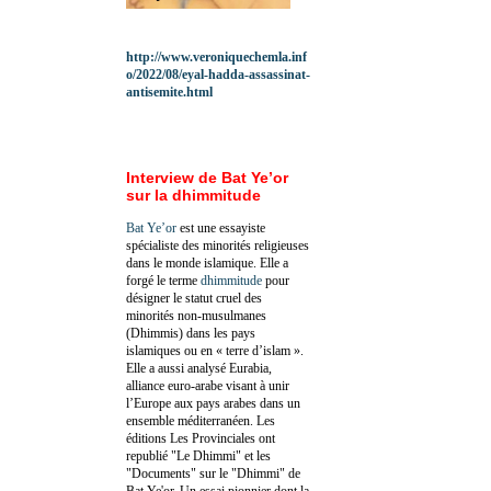
http://www.veroniquechemla.inf
o/2022/08/eyal-hadda-assassinat-
antisemite.html
Interview de Bat Ye’or
sur la dhimmitude
Bat Ye’or
est une essayiste
spécialiste des minorités religieuses
dans le monde islamique. Elle a
forgé le terme
dhimmitude
pour
désigner le statut cruel des
minorités non-musulmanes
(Dhimmis) dans les pays
islamiques ou en « terre d’islam ».
Elle a aussi analysé Eurabia,
alliance euro-arabe visant à unir
l’Europe aux pays arabes dans un
ensemble méditerranéen. Les
éditions Les Provinciales ont
republié "Le Dhimmi" et les
"Documents" sur le "Dhimmi" de
Bat Ye'or. Un essai pionnier dont la