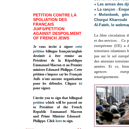
« Les armes des dji
« La rançon - Enqu
« Molenbeek, géné
PETITION CONTRE LA
SPOLIATION DES
Chergui Kharroubi
FRANÇAIS
Al-Fateh, le webma
JUIFS/PETITION
AGAINST DESPOILMENT
La libre circulation d
OF FRENCH JEWS
et des services… Ce p
européenne (UE) a ét
Je vous invite à signer
cette
terroristes islamistes
pétition
bilingue français/anglais
destinée à être remise au
pas sur le sol europ
Président de la République
des attentats terrorist
Emmanuel Macron et au Premier
années. Et ce, bie
ministre Edouard Philippe. Cette
agences euro
pétition s'impose car les Français
renseignements.
Juifs n'ont aucune organisation
pour les défendre. Cliquez
ici
pour signer.
I invite you to sign that bilingual
petition
which will be passed on
to President of the French
Republic
Emmanuel Macron
and Prime Minister
Edouard
Philippe
.
Click
here
to sign.