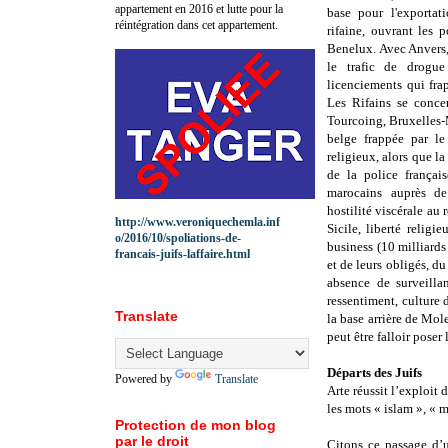
appartement en 2016 et lutte pour la
base pour l'exportat
réintégration dans cet appartement.
rifaine, ouvrant les
Benelux. Avec Anvers,
le trafic de drogue 
licenciements qui frap
Les Rifains se conce
Tourcoing, Bruxelles-
belge frappée par le
religieux, alors que la
de la police français
marocains auprès de 
hostilité viscérale au 
http://www.veroniquechemla.inf
Sicile, liberté relig
o/2016/10/spoliations-de-
business (10 milliards 
francais-juifs-laffaire.html
et de leurs obligés, 
absence de surveillan
ressentiment, culture
Translate
la base arrière de Mole
peut être falloir poser
Départs des Juifs
Powered by
Translate
Arte réussit l’exploit 
les mots « islam », « 
Protection de mon blog
par le droit
Citons ce passage d’u