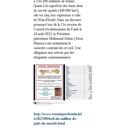
à 150-200 milliards de dollars.
Quant à la superficie des biens dont
ils ont été spoliés (100 000 km²),
elle est cinq fois supérieure à celle
de l'Etat d'Israël. Dans un discours
prononcé lors de la 11e session du
Conseil révolutionnaire du Fatah le
24 août 2023, le Président
palestinien Mahmoud Abbas (Abou
Mazen) a nié notamment le
caractère contraint de cet exil. Une
allégation non relevée par des
dirigeants communautaires.
http://www.veroniquechemla.inf
o/2023/09/lexil-du-million-de-
juifs-du-monde.html