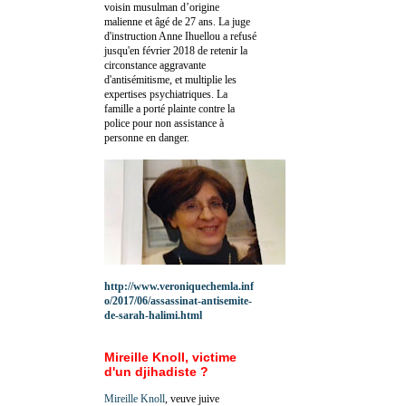
voisin musulman d’origine
malienne et âgé de 27 ans. La juge
d'instruction Anne Ihuellou a refusé
jusqu'en février 2018 de retenir la
circonstance aggravante
d'antisémitisme, et multiplie les
expertises psychiatriques. La
famille a porté plainte contre la
police pour non assistance à
personne en danger.
http://www.veroniquechemla.inf
o/2017/06/assassinat-antisemite-
de-sarah-halimi.html
Mireille Knoll, victime
d'un djihadiste ?
Mireille Knoll
, veuve juive