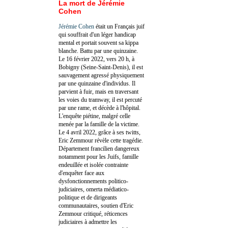
La mort de Jérémie
Cohen
Jérémie Cohen
était un Français juif
qui souffrait d'un léger handicap
mental et portait souvent sa kippa
blanche. Battu par une quinzaine.
Le 16 février 2022, vers 20 h, à
Bobigny (Seine-Saint-Denis), il est
sauvagement agressé physiquement
par une quinzaine d'individus. Il
parvient à fuir, mais en traversant
les voies du tramway, il est percuté
par une rame, et décède à l'hôpital.
L'enquête piétine, malgré celle
menée par la famille de la victime.
Le 4 avril 2022, grâce à ses twitts,
Eric Zemmour révèle cette tragédie.
Département francilien dangereux
notamment pour les Juifs, famille
endeuillée et isolée contrainte
d'enquêter face aux
dysfonctionnements politico-
judiciaires, omerta médiatico-
politique et de dirigeants
communautaires, soutien d'Eric
Zemmour critiqué, réticences
judiciaires à admettre les