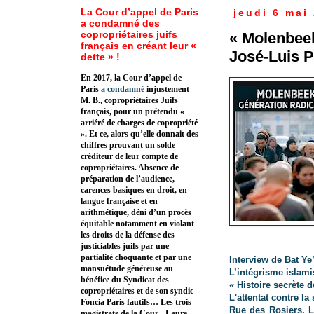
La Cour d’appel de Paris
jeudi 6 mai
a condamné des
copropriétaires juifs
« Molenbeek
français en créant leur «
José-Luis P
dette » !
En 2017, la Cour d’appel de
Paris
a condamné
injustement
M. B., copropriétaires Juifs
français, pour un prétendu «
arriéré de charges de copropriété
». Et ce, alors qu’elle donnait des
chiffres prouvant un solde
créditeur de leur compte de
copropriétaires. Absence de
préparation de l’audience,
carences basiques en droit, en
langue française et en
arithmétique, déni d’un procès
équitable notamment en violant
les droits de la défense des
justiciables juifs par une
partialité choquante et par une
Interview de Bat Ye’
mansuétude généreuse au
L’intégrisme islamis
bénéfice du Syndicat des
« Histoire secrète 
copropriétaires et de son syndic
L'attentat contre l
Foncia Paris fautifs… Les trois
Rue des Rosiers. L
magistrats de la Cour - Laure