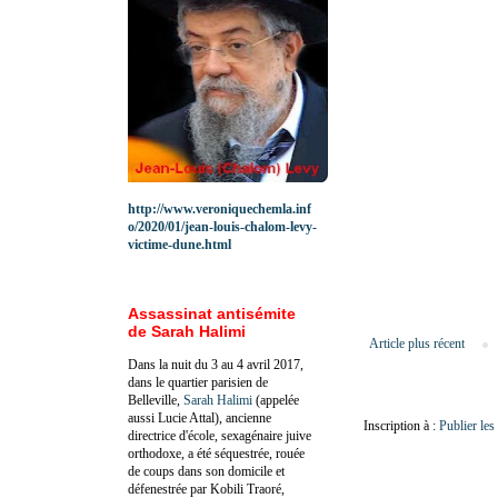
http://www.veroniquechemla.inf
o/2020/01/jean-louis-chalom-levy-
victime-dune.html
Assassinat antisémite
de Sarah Halimi
Article plus récent
Dans la nuit du 3 au 4 avril 2017,
dans le quartier parisien de
Belleville,
Sarah Halimi
(appelée
aussi Lucie Attal), ancienne
Inscription à :
Publier le
directrice d'école, sexagénaire juive
orthodoxe, a été séquestrée, rouée
de coups dans son domicile et
défenestrée par Kobili Traoré,