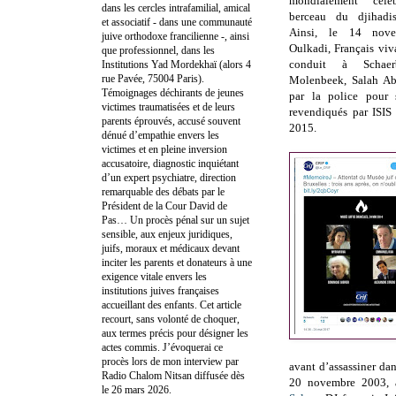
mondialement cé
dans les cercles intrafamilial, amical
berceau du djihadi
et associatif - dans une communauté
Ainsi, le 14 nov
juive orthodoxe francilienne -, ainsi
Oulkadi, Français viv
que professionnel, dans les
conduit à Schae
Institutions Yad Mordekhaï (alors 4
rue Pavée, 75004 Paris).
Molenbeek, Salah Ab
Témoignages déchirants de jeunes
par la police pour s
victimes traumatisées et de leurs
revendiqués par ISIS
parents éprouvés, accusé souvent
2015.
dénué d’empathie envers les
victimes et en pleine inversion
accusatoire, diagnostic inquiétant
d’un expert psychiatre, direction
remarquable des débats par le
Président de la Cour David de
Pas… Un procès pénal sur un sujet
sensible, aux enjeux juridiques,
juifs, moraux et médicaux devant
inciter les parents et donateurs à une
exigence vitale envers les
institutions juives françaises
accueillant des enfants. Cet article
recourt, sans volonté de choquer,
aux termes précis pour désigner les
actes commis. J’évoquerai ce
procès lors de mon interview par
avant d’assassiner da
Radio Chalom Nitsan diffusée dès
20 novembre 2003, 
le 26 mars 2026.