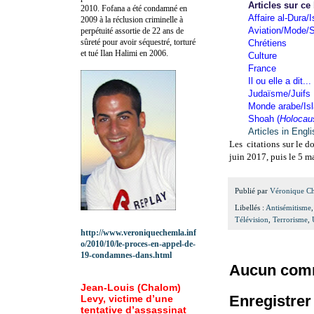
Articles sur ce
2010.
Fofana a été c
ondamné en
Affaire al-Dura/I
2009 à la réclusion criminelle à
Aviation/Mode/S
perpétuité assortie de 22 ans de
sûreté pour avoir séquestré, torturé
Chrétiens
et tué Ilan Halimi en 2006.
Culture
France
Il ou elle a dit...
Judaïsme/Juifs
Monde arabe/Is
Shoah (
Holocau
Articles in Engl
Les citations sur le d
juin 2017, puis le 5 m
Publié par
Véronique C
Libellés :
Antisémitisme
Télévision
,
Terrorisme
,
http://www.veroniquechemla.inf
o/2010/10/le-proces-en-appel-de-
19-condamnes-dans.html
Aucun comm
Jean-Louis (Chalom)
Enregistre
Levy, victime d’une
tentative d’assassinat