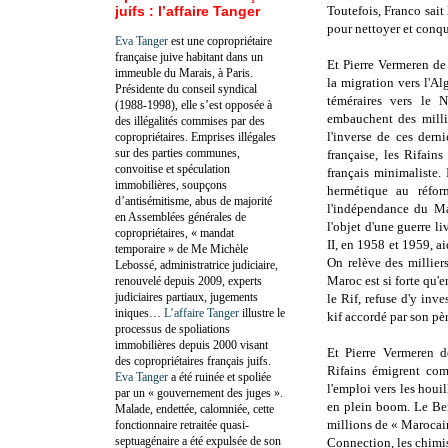
juifs : l’affaire Tanger
Toutefois, Franco sait 
pour nettoyer et conqué
Eva Tanger
est une copropriétaire
française juive habitant dans un
Et
Pierre Vermeren
d
immeuble du Marais, à Paris.
la migration vers l'Al
Présidente du conseil syndical
téméraires vers le 
(1988-1998), elle s’est opposée à
embauchent des milli
des illégalités commises par des
l'inverse de ces dern
copropriétaires. Emprises illégales
sur des parties communes,
française, les Rifain
convoitise et spéculation
français minimaliste. 
immobilières, soupçons
hermétique au réfo
d’antisémitisme, abus de majorité
l'indépendance du Mar
en Assemblées générales de
l'objet d'une guerre li
copropriétaires, « mandat
II, en 1958 et 1959, ai
temporaire » de Me Michèle
On relève des millier
Lebossé, administratrice judiciaire,
Maroc est si forte qu'
renouvelé depuis 2009, experts
judiciaires partiaux, jugements
le Rif, refuse d'y inve
iniques…
L’affaire Tanger
illustre le
kif accordé par son pèr
processus de spoliations
immobilières depuis 2000 visant
Et
Pierre Vermeren
des copropriétaires français juifs.
Rifains émigrent comm
Eva Tanger
a été ruinée et spoliée
l'emploi vers les houi
par un « gouvernement des juges ».
en plein boom. Le Ben
Malade, endettée, calomniée, cette
millions de « Marocain
fonctionnaire retraitée quasi-
septuagénaire a été expulsée de son
Connection, les chimis