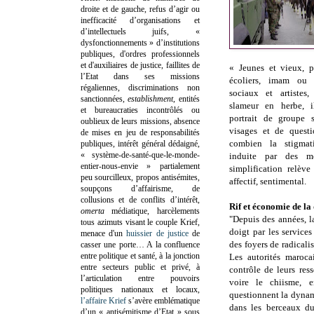
droite et de gauche, refus d’agir ou
inefficacité d’organisations et
d’intellectuels juifs, «
dysfonctionnements » d’institutions
publiques, d'ordres professionnels
et d'auxiliaires de justice, faillites de
« Jeunes et vieux, p
l’Etat dans ses missions
écoliers, imam ou c
régaliennes, discriminations non
sociaux et artistes
sanctionnées,
establishment
, entités
slameur en herbe, 
et bureaucraties incontrôlés ou
portrait de groupe s
oublieux de leurs missions, absence
visages et de questi
de mises en jeu de responsabilités
combien la stigmati
publiques, intérêt général dédaigné,
« système-de-santé-que-le-monde-
induite par des m
entier-nous-envie » partialement
simplification relèv
peu sourcilleux, propos antisémites,
affectif, sentimental.
soupçons d’affairisme, de
collusions et de conflits d’intérêt,
Rif et économie de la
omerta
médiatique, harcèlements
"Depuis des années, la
tous azimuts visant le couple Krief,
doigt par les service
menace d'un
huissier de justice
de
des foyers de radicali
casser une porte…
A la confluence
entre politique et santé, à la jonction
Les autorités maroca
entre secteurs public et privé, à
contrôle de leurs ress
l’articulation entre pouvoirs
voire le chiisme, 
politiques nationaux et locaux,
questionnent la dyna
l’affaire Krief
s’avère emblématique
dans les berceaux du
d’un « antisémitisme d’Etat » sous