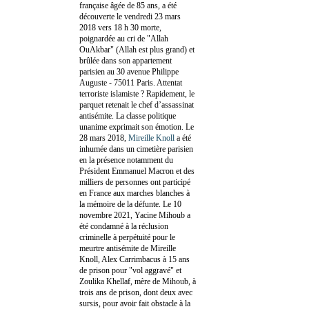
française âgée de 85 ans, a été
découverte le vendredi 23 mars
2018 vers 18 h 30 morte,
poignardée au cri de "Allah
OuAkbar" (Allah est plus grand) et
brûlée dans son appartement
parisien au 30 avenue Philippe
Auguste - 75011 Paris. Attentat
terroriste islamiste ? Rapidement, le
parquet retenait le chef d’assassinat
antisémite. La classe politique
unanime exprimait son émotion. Le
28 mars 2018,
Mireille Knoll
a été
inhumée dans un cimetière parisien
en la présence notamment du
Président Emmanuel Macron et des
milliers de personnes ont participé
en France aux marches blanches à
la mémoire de la défunte. Le 10
novembre 2021, Yacine Mihoub a
été condamné à la réclusion
criminelle à perpétuité pour le
meurtre antisémite de Mireille
Knoll, Alex Carrimbacus à 15 ans
de prison pour "vol aggravé" et
Zoulika Khellaf, mère de Mihoub, à
trois ans de prison, dont deux avec
sursis, pour avoir fait obstacle à la