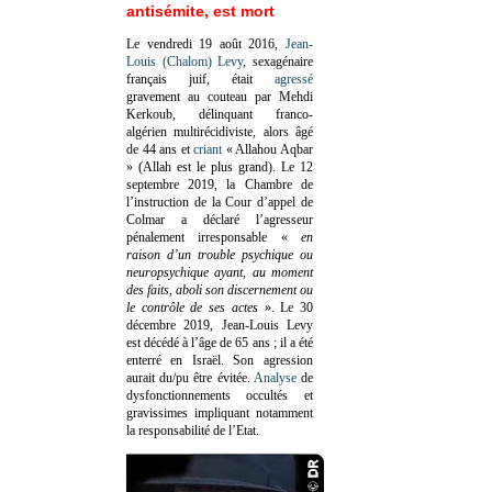
antisémite, est mort
Le vendredi 19 août 2016,
Jean-
Louis (Chalom) Levy
, sexagénaire
français juif, était
agressé
gravement au couteau par Mehdi
Kerkoub, délinquant franco-
algérien multirécidiviste, alors âgé
de 44 ans et
criant
« Allahou Aqbar
» (Allah est le plus grand). Le 12
septembre 2019, la Chambre de
l’instruction de la Cour d’appel de
Colmar a déclaré l’agresseur
pénalement irresponsable
«
en
raison d’un trouble psychique ou
neuropsychique ayant, au moment
des faits, aboli son discernement ou
le contrôle de ses actes
»
. Le 30
décembre 2019, Jean-Louis Levy
est décédé à l’âge de 65 ans ; il a été
enterré en Israël. Son agression
aurait du/pu être évitée.
Analyse
de
dysfonctionnements occultés et
gravissimes impliquant notamment
la responsabilité de l’Etat.