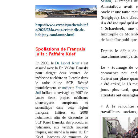
Selam
, DJ français J
Amastaibou avait s
oncle et une tante mat
(Belgique). Lors d'aud
il a été indiqué qu'il a
https://www.veroniquechemla.inf
à Schaerbeek, une 
o/2026/03/la-cour-criminelle-de-
limitrophe de Molenbe
bobigny-condamne.html
de la chaîne publique
Spoliations de Français
Depuis le début de 
juifs : l’affaire Krief
musulmans sont partis 
En 2000, le
Dr Lionel Krief
s’est
Le « tournage de 
associé avec la Dr Valérie Daneski
commencé peu après
pour diriger deux centres de
médecine nucléaire en Picardie dans
étaient sur place qu
le cadre d’une SCP.
Réputé
a été arrêté, le 18 ma
mondialement, ce
médecin Français
jours plus tard, q
Juif
brillant a envisagé en 2007 de
attentats ont ensangla
lancer deux projets médicaux
d’envergures européenne et
« À la rencontre d
scientifique dans cette région
travailleurs sociau
française.
Initiées en 2008
notamment afin de dissoudre la
SCP Krief Daneski, des procédures
judiciaires, aux verdicts souvent
iniques, ont mené à la ruine du Dr
Krief.
Inactions de ministres de