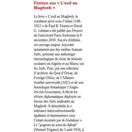
Fenton sur « L’exil au
Maghreb »
Le livre « L’exil au Maghreb, la
condition juive sous l’islam 1148-
1912 » de Paul B. Fenton et David
G. Littman a été publié aux Presses
de l'université Paris-Sorbonne le 9
novembre 2010. Succès d'édition,
cet ouvrage majeur, boycotté
notamment par des médias français
Juifs, présente une anthologie
chronologique de récits de témoins
oculaires en Algérie et au Maroc sur
les Juifs. Puis, par une sélection
d’archives du Quai d’Orsay, du
Foreign Office, de l’Alliance
israélite universelle (AIU) et de son
homologue britannique l’Anglo-
Jewish Association, il décrit les
efforts diplomatiques déployés en
faveur des Juifs maltraités au
Maghreb. Il démythifie la «
tolérance interconfessionnelle
égalitaire et harmonieuse sous
l’islam incarnée par al-Andalous ».
Le "pogrom au nom du djihad"
(Shmuel Trigano) du 5 août 1934, à