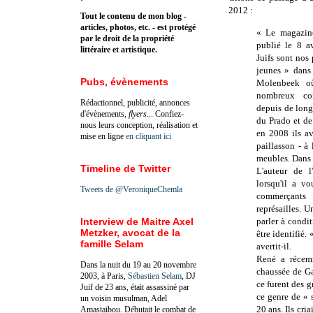
2012 :
Tout le contenu de mon blog -
articles, photos, etc. - est protégé
« Le magazi
par le droit de la propriété
publié le 8 a
littéraire et artistique.
Juifs sont nos 
jeunes » dans 
Pubs, évènements
Molenbeek où
nombreux com
Rédactionnel, publicité, annonces
depuis de long
d'évènements,
flyers
... Confiez-
du Prado et d
nous leurs conception, réalisation et
en 2008 ils av
mise en ligne
en cliquant ici
paillasson - à
meubles. Dans l
Timeline de Twitter
L'auteur de l
lorsqu'il a vo
Tweets de @VeroniqueChemla
commerçants 
représailles. U
Interview de Maitre Axel
parler à condit
Metzker, avocat de la
être identifié.
famille Selam
avertit-il.
René a récemm
Dans la nuit du 19 au 20 novembre
chaussée de Ga
2003, à Paris,
Sébastien Selam
, DJ
ce furent des g
Juif de 23 ans, était assassiné par
ce genre de « s
un voisin musulman, Adel
20 ans. Ils cri
Amastaibou. Débutait le combat de