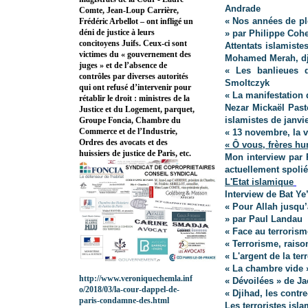
Andrade
Comte, Jean-Loup Carrière,
« Nos années de pl
Frédéric Arbellot – ont infligé un
déni de justice à leurs
» par Philippe Cohe
concitoyens Juifs. Ceux-ci sont
Attentats islamiste
victimes du « gouvernement des
Mohamed Merah, djih
juges » et de l’absence de
« Les banlieues d
contrôles par diverses autorités
Smoltczyk
qui ont refusé d’intervenir pour
« La manifestation 
rétablir le droit : ministres de la
Nezar Mickaël Pasto
Justice et du Logement, parquet,
islamistes de janvi
Groupe Foncia, Chambre du
Commerce et de l’Industrie,
« 13 novembre, la v
Ordres des avocats et des
« Ô vous, frères h
huissiers de justice de Paris, etc.
Mon interview par 
actuellement spoliés
L'Etat islamique
Interview de Bat Ye’
« Pour Allah jusqu’
» par Paul Landau
« Face au terrorism
« Terrorisme, raison
« L'argent de la ter
« La chambre vide 
http://www.veroniquechemla.inf
« Dévoilées » de J
o/2018/03/la-cour-dappel-de-
« Djihad, les contre
paris-condamne-des.html
Les terroristes isl