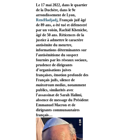
Le 17 mai 2022, dans le quartier
de la Duchère, dans le 9e
arrondissement de Lyon,
RenéHadjadj
, Français juif âgé
de 89 ans, a été tué et défenestré
par un voisin, Rachid Kheniche,
âgé de 50 ans. Réticences de la
justice à admettre le caractère
antisémite du meurtre,
informations déterminantes sur
l’antisémitisme du suspect
fournies par les réseaux sociaux,
prudence de dirigeants
d’organisations juives
françaises, émotion profonde des
Français juifs, silence de
mainstream medias
, notamment
publics, similarités avec
l’assassinat de Sarah Halimi,
absence de message du Président
Emmanuel Macron et de
dirigeants communautaires
français…