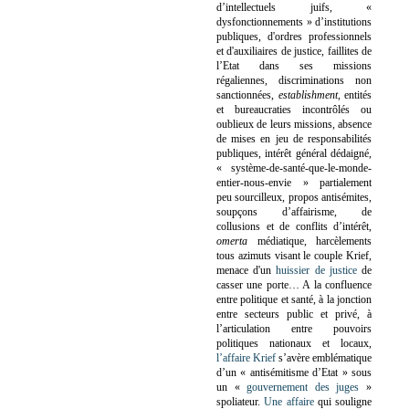
d’intellectuels juifs, «
dysfonctionnements » d’institutions
publiques, d'ordres professionnels
et d'auxiliaires de justice, faillites de
l’Etat dans ses missions
régaliennes, discriminations non
sanctionnées,
establishment
, entités
et bureaucraties incontrôlés ou
oublieux de leurs missions, absence
de mises en jeu de responsabilités
publiques, intérêt général dédaigné,
« système-de-santé-que-le-monde-
entier-nous-envie » partialement
peu sourcilleux, propos antisémites,
soupçons d’affairisme, de
collusions et de conflits d’intérêt,
omerta
médiatique, harcèlements
tous azimuts visant le couple Krief,
menace d'un
huissier de justice
de
casser une porte…
A la confluence
entre politique et santé, à la jonction
entre secteurs public et privé, à
l’articulation entre pouvoirs
politiques nationaux et locaux,
l’affaire Krief
s’avère emblématique
d’un « antisémitisme d’Etat » sous
un «
gouvernement des juges
»
spoliateur.
Une affaire
qui souligne