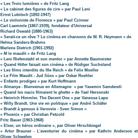
«
Les Trois lumières
»
de Fritz Lang
« Le cabinet des figures de cire » par Paul Leni
Ernst Lubitsch (1892-1947)
« Le violoniste de Florence » par Paul Czinner
Carl Laemmle (1867-1939), fondateur d'Universal
Richard Oswald (1880-1963)
« Serait-ce un rêve ? Le cinéma en chansons de W. R. Heymann » de
Helma Sanders-Brahms
Marlene Dietrich (1901-1992)
« M le maudit » de Fritz Lang
« Leni Riefenstahl et son mentor » par Annette Baumeister
« Quand Hitler faisait son cinéma » de Rüdiger Suchsland
« Les films interdits du IIIe Reich » de Felix Moeller
« Le Film Maudit - Jud Süss » par Oskar Roehler
« Enfants prodiges » par Kurt Hoffmann
« Almanya - Bienvenue en Allemagne » par Yasemin Samdereli
« Quand les nazis filmaient le ghetto » de Yael Hersonski
« Heinrich Himmler. The Decent One » par Vanessa Lapa
« Willy Brandt. Une vie en politique » par André Schäfer
« Brandt à genoux à Varsovie - Sven Simon »
« Phoenix » par Christian Petzold
Fritz Bauer (1903-1968)
« Elser, un héros ordinaire », par Oliver Hirschbiegel
« Artur Brauner - L'aventurier du cinéma » par Kathrin Anderson et
Oliver Schwehm