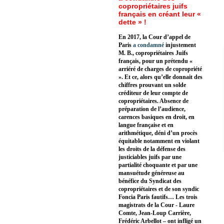
copropriétaires juifs
français en créant leur «
dette » !
En 2017, la Cour d’appel de
Paris
a condamné
injustement
M. B., copropriétaires Juifs
français, pour un prétendu «
arriéré de charges de copropriété
». Et ce, alors qu’elle donnait des
chiffres prouvant un solde
créditeur de leur compte de
copropriétaires. Absence de
préparation de l’audience,
carences basiques en droit, en
langue française et en
arithmétique, déni d’un procès
équitable notamment en violant
les droits de la défense des
justiciables juifs par une
partialité choquante et par une
mansuétude généreuse au
bénéfice du Syndicat des
copropriétaires et de son syndic
Foncia Paris fautifs… Les trois
magistrats de la Cour - Laure
Comte, Jean-Loup Carrière,
Frédéric Arbellot – ont infligé un