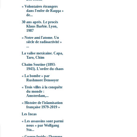
« Volontaires étrangers
dans l'enfer de Raqqa »
de...
30 ans après. Le procès
Klaus Barbie. Lyon,
1987
« Notre ami l'atome. Un
siècle de radioactivité »
...
La valise mexicaine. Capa,
Taro, Chim
Chaïm Soutine (1893-
1943). L’ordre du chaos
« La bombe » par
Rushmore Denooyer
« Trois villes à la conquête
du monde :
Amsterdam,...
« Histoire de l'islamisation
française 1979-2019 »
Les Incas
« Les assassins sont parmi
nous » par Wolfgang
Sta...
« Guerre froide : l'homme