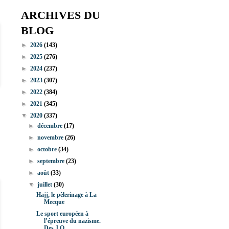
ARCHIVES DU
BLOG
►
2026
(143)
►
2025
(276)
►
2024
(237)
►
2023
(307)
►
2022
(384)
►
2021
(345)
▼
2020
(337)
►
décembre
(17)
►
novembre
(26)
►
octobre
(34)
►
septembre
(23)
►
août
(33)
▼
juillet
(30)
Hajj, le pèlerinage à La
Mecque
Le sport européen à
l’épreuve du nazisme.
Des J.O....