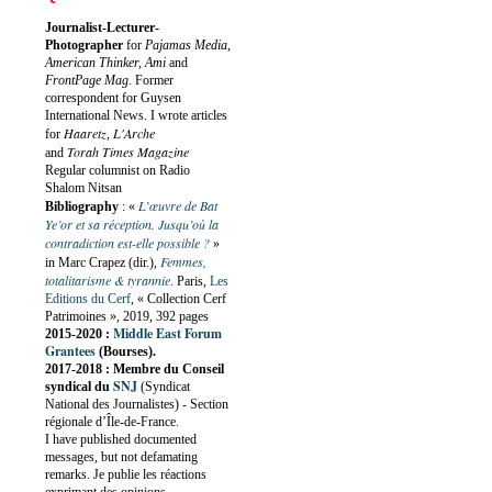
Journalist-Lecturer-
Photographer
for
Pajamas Media,
American Thinker, Ami
and
FrontPage Mag
. Former
correspondent for Guysen
International News. I wrote articles
Haaretz
L'Arche
for
,
Torah Times Magazine
and
Regular columnist on Radio
Shalom Nitsan
L’œuvre de Bat
Bibliography
:
«
Ye’or et sa réception. Jusqu’où la
contradiction est-elle possible ?
»
Femmes,
in Marc Crapez (dir.),
totalitarisme & tyrannie
. Paris,
Les
Editions du Cerf
, « Collection Cerf
Patrimoines », 2019, 392 pages
Middle East Forum
2015-2020 :
Grantees
(Bourses).
2017-2018 : Membre du Conseil
SNJ
syndical du
(Syndicat
National des Journalistes) - Section
régionale d’Île-de-France.
I have published documented
messages, but not defamating
remarks. Je publie les réactions