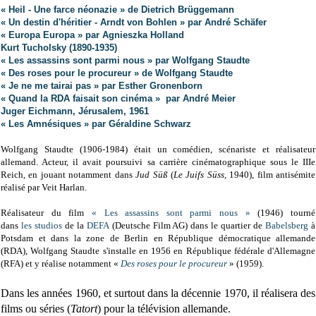
« Heil - Une farce néonazie » de Dietrich Brüggemann
« Un destin d'héritier - Arndt von Bohlen » par André Schäfer
« Europa Europa » par Agnieszka Holland
Kurt Tucholsky (1890-1935)
« Les assassins sont parmi nous » par Wolfgang Staudte
« Des roses pour le procureur » de Wolfgang Staudte
« Je ne me tairai pas » par Esther Gronenborn
« Quand la RDA faisait son cinéma » par André Meier
Juger Eichmann, Jérusalem, 1961
« Les Amnésiques » par Géraldine Schwarz
Wolfgang Staudte (1906-1984) était un comédien, scénariste et réalisateur
allemand. Acteur, il avait poursuivi sa carrière cinématographique sous le IIIe
Reich, en jouant notamment dans
Jud Süß
(
Le Juifs Süss,
1940), film antisémite
réalisé par Veit Harlan.
Réalisateur du film
« Les assassins sont parmi nous »
(1946) tourné
dans
les
studios
de la
DEFA
(Deutsche Film AG) dans le quartier de
Babelsberg
à
Potsdam et dans la zone de Berlin en République démocratique allemande
(RDA)
,
Wolfgang Staudte s'installe en 1956 en République fédérale d'Allemagne
(RFA) et y réalise
notamment
«
Des roses pour le procureur
» (1959)
.
Dans les années 1960, et surtout dans la décennie 1970, il réalisera des
films ou séries (
Tatort
) pour la télévision allemande.