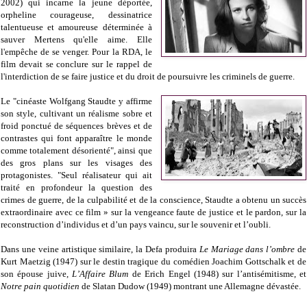
2002) qui incarne la jeune déportée,
orpheline courageuse, dessinatrice
talentueuse et amoureuse déterminée à
sauver Mertens qu'elle aime. Elle
l'empêche de se venger. Pour la RDA, le
film devait se conclure sur le rappel de
l'interdiction de se faire justice et du droit de poursuivre les criminels de guerre.
Le "cinéaste Wolfgang Staudte y affirme
son style, cultivant un réalisme sobre et
froid ponctué de séquences brèves et de
contrastes qui font apparaître le monde
comme totalement désorienté", ainsi que
des gros plans sur les visages des
protagonistes. "Seul réalisateur qui ait
traité en profondeur la question des
crimes de guerre, de la culpabilité et de la conscience, Staudte a obtenu un succès
extraordinaire avec ce film » sur la vengeance faute de justice et le pardon, sur la
reconstruction d’individus et d’un pays vaincu, sur le souvenir et l’oubli.
Dans une veine artistique similaire, la Defa produira
Le Mariage dans l’ombre
de
Kurt Maetzig (1947) sur le destin tragique du comédien Joachim Gottschalk et de
son épouse juive,
L’Affaire Blum
de Erich Engel (1948) sur l’antisémitisme, et
Notre pain quotidien
de Slatan Dudow (1949) montrant une Allemagne dévastée.