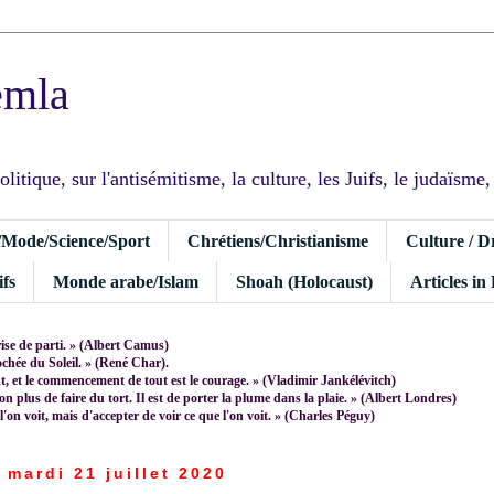
emla
tique, sur l'antisémitisme, la culture, les Juifs, le judaïsme, I
/Mode/Science/Sport
Chrétiens/Christianisme
Culture / D
fs
Monde arabe/Islam
Shoah (Holocaust)
Articles in
rise de parti. » (Albert Camus)
rochée du Soleil. » (René Char).
 et le commencement de tout est le courage. » (Vladimir Jankélévitch)
non plus de faire du tort. Il est de porter la plume dans la plaie. » (Albert Londres)
 l'on voit, mais d'accepter de voir ce que l'on voit. » (Charles Péguy)
mardi 21 juillet 2020