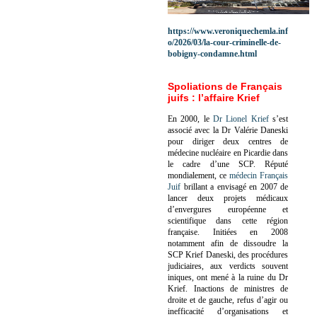
https://www.veroniquechemla.inf
o/2026/03/la-cour-criminelle-de-
bobigny-condamne.html
Spoliations de Français
juifs : l’affaire Krief
En 2000, le
Dr Lionel Krief
s’est
associé avec la Dr Valérie Daneski
pour diriger deux centres de
médecine nucléaire en Picardie dans
le cadre d’une SCP.
Réputé
mondialement, ce
médecin Français
Juif
brillant a envisagé en 2007 de
lancer deux projets médicaux
d’envergures européenne et
scientifique dans cette région
française.
Initiées en 2008
notamment afin de dissoudre la
SCP Krief Daneski, des procédures
judiciaires, aux verdicts souvent
iniques, ont mené à la ruine du Dr
Krief.
Inactions de ministres de
droite et de gauche, refus d’agir ou
inefficacité d’organisations et