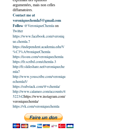
exprimant des opinions
argumentées, mais non celles
diffamatoires.
Contact me at
veroniquechemla5@gmail.com
@VeroniqueChemla
Follow
on
Twitter
https://www.facebook.com/veroniq
ue.chemla.7
https://independent.academia.edu/V
%C3%A9roniqueChemla
https://issuu.com/veroniquechemla
https://fr.scribd.com/chemla-3
http://fr.slideshare.net/veroniqueche
mla7
http://www.youscribe.com/veroniqu
echemla5/
https://substack.com/@vchemla/
http://www.calameo.com/accounts/4
522342
https://www.instagram.com/
veroniquechemla/
https://vk.com/veroniquechemla