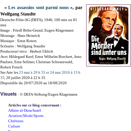
«
Les assassins sont parmi nous
», par
Wolfgang Staudte
Deutsche-Film-AG (DEFA), 1946, 100 min ou 81
min
Image : Friedl Behn-Grund, Eugen Klagemann
Montage : Hans Heinrich
Musique : Ernst Roters
Scénario : Wolfgang Staudte
Producteur/-trice : Herbert Uhlich
Avec Hildegard Knef, Ernst Wilhelm Borchert, Arno
Paulsen, Erna Sellmer, Christian Schwarzwald,
Robert Forsch
Sur Arte les
23 mai à 20 h 55 et 24 mai 2016 à 13 h
35
, 20 juillet 2020 à 22 h 35
Disponible du 20/07/2020 au 18/08/2020
Visuels
: © DEFA-Stiftung/Eugen Klagemann
Articles sur ce blog concernant :
Affaire al-Dura/Israël
Aviation/Mode/Sports
Chrétiens
Culture