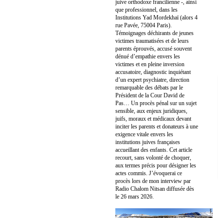
juive orthodoxe francilienne -, ainsi
que professionnel, dans les
Institutions Yad Mordekhaï (alors 4
rue Pavée, 75004 Paris).
Témoignages déchirants de jeunes
victimes traumatisées et de leurs
parents éprouvés, accusé souvent
dénué d’empathie envers les
victimes et en pleine inversion
accusatoire, diagnostic inquiétant
d’un expert psychiatre, direction
remarquable des débats par le
Président de la Cour David de
Pas… Un procès pénal sur un sujet
sensible, aux enjeux juridiques,
juifs, moraux et médicaux devant
inciter les parents et donateurs à une
exigence vitale envers les
institutions juives françaises
accueillant des enfants. Cet article
recourt, sans volonté de choquer,
aux termes précis pour désigner les
actes commis. J’évoquerai ce
procès lors de mon interview par
Radio Chalom Nitsan diffusée dès
le 26 mars 2026.