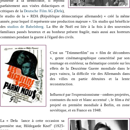
jeunesse à la démocratie, il répond
parfaitement aux visées didactiques et
critiques de la
Deutsche Film AG
(
Defa
),
le studio de la » RDA (République démocratique allemande) « créé la même
année, pour lequel il représente une production majeure ». Un studio qui bénéficie
des
studios de Babelsberg
. La fête de Noël est liée à la fois à des souvenirs
familiaux passés heureux et au bonheur présent fragile, mais aussi aux horreurs
commises pendant la guerre à l'égard des civils.
C'est un "Trümmerfilm" ou « film de décombres
», genre cinématographique caractérisé par son
tournage en extérieur, sa thématique centrée sur les
effets de la Deuxième Guerre mondiale dans le
pays vaincu, la difficile vie des Allemands dans
des villes en partie détruites et la lente
reconstruction.
Influencé par l'expressionnisme - ombres projetées,
contrastes du noir et blanc accentué -, le film a été
projeté en première mondiale à Berlin, en zone
soviétique, et en France en 1948.
La « Defa lance à cette occasion sa
première star, Hildegarde Knef" (1925-