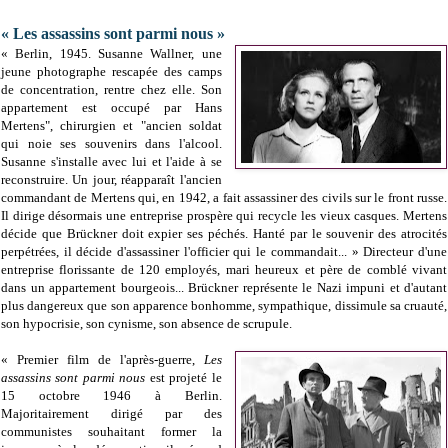
« Les assassins sont parmi nous »
« Berlin, 1945. Susanne Wallner, une
jeune photographe rescapée des camps
de concentration, rentre chez elle. Son
appartement est occupé par Hans
Mertens", chirurgien et "ancien soldat
qui noie ses souvenirs dans l'alcool.
Susanne s'installe avec lui et l'aide à se
reconstruire. Un jour, réapparaît l'ancien
commandant de Mertens qui, en 1942, a fait assassiner des civils sur le front russe.
Il dirige désormais une entreprise prospère qui recycle les vieux casques. Mertens
décide que Brückner doit expier ses péchés. Hanté par le souvenir des atrocités
perpétrées, il décide d'assassiner l'officier qui le commandait... » Directeur d'une
entreprise florissante de 120 employés, mari heureux et père de comblé vivant
dans un appartement bourgeois... Brückner représente le Nazi impuni et d'autant
plus dangereux que son apparence bonhomme, sympathique, dissimule sa cruauté,
son hypocrisie, son cynisme, son absence de scrupule.
« Premier film de l'après-guerre,
Les
assassins sont parmi nous
est projeté le
15 octobre 1946 à Berlin.
Majoritairement dirigé par des
communistes souhaitant former la