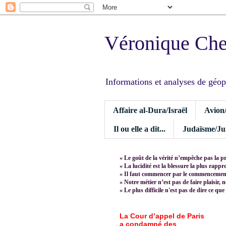
Véronique Ch
Informations et analyses de géopoli
Affaire al-Dura/Israël
Avion
Il ou elle a dit...
Judaïsme/Jui
« Le goût de la vérité n’empêche pas la p
« La lucidité est la blessure la plus rapp
« Il faut commencer par le commencement,
« Notre métier n’est pas de faire plaisir, 
« Le plus difficile n'est pas de dire ce que
La Cour d’appel de Paris
a condamné des