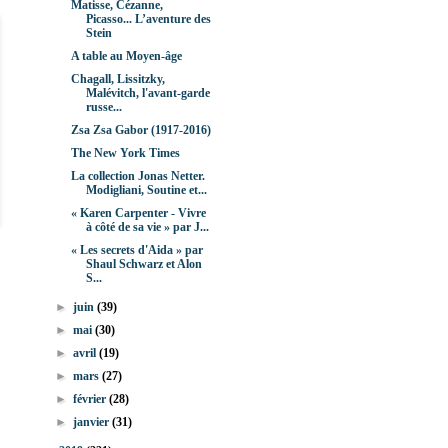
Matisse, Cézanne,
Picasso... L’aventure des
Stein
A table au Moyen-âge
Chagall, Lissitzky,
Malévitch, l'avant-garde
russe...
Zsa Zsa Gabor (1917-2016)
The New York Times
La collection Jonas Netter.
Modigliani, Soutine et...
« Karen Carpenter - Vivre
à côté de sa vie » par J...
« Les secrets d'Aida » par
Shaul Schwarz et Alon
S...
►
juin
(39)
►
mai
(30)
►
avril
(19)
►
mars
(27)
►
février
(28)
►
janvier
(31)