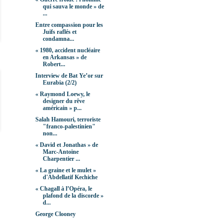
qui sauva le monde » de
...
Entre compassion pour les
Juifs raflés et
condamna...
« 1980, accident nucléaire
en Arkansas » de
Robert...
Interview de Bat Ye’or sur
Eurabia (2/2)
« Raymond Loewy, le
designer du rêve
américain » p...
Salah Hamouri, terroriste
"franco-palestinien"
non...
« David et Jonathas » de
Marc-Antoine
Charpentier ...
« La graine et le mulet »
d'Abdellatif Kechiche
« Chagall à l’Opéra, le
plafond de la discorde »
d...
George Clooney