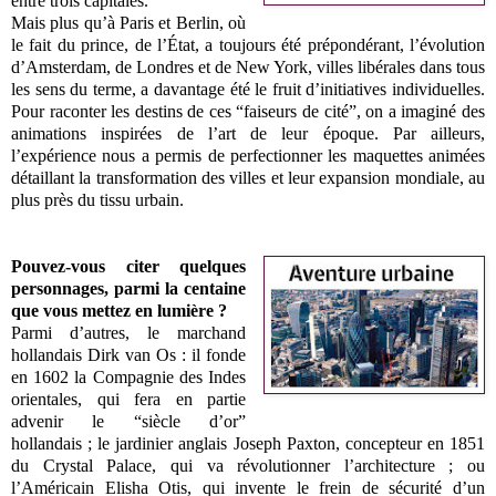
entre trois capitales.
Mais plus qu’à Paris et Berlin, où
le fait du prince, de l’État, a toujours été prépondérant, l’évolution
d’Amsterdam, de Londres et de New York, villes libérales dans tous
les sens du terme, a davantage été le fruit d’initiatives individuelles.
Pour raconter les destins de ces “faiseurs de cité”, on a imaginé des
animations inspirées de l’art de leur époque. Par ailleurs,
l’expérience nous a permis de perfectionner les maquettes animées
détaillant la transformation des villes et leur expansion mondiale,
au
plus près du tissu urbain.
Pouvez-vous citer quelques
personnages, parmi la centaine
que vous mettez en lumière ?
Parmi d’autres, le marchand
hollandais Dirk van Os : il fonde
en 1602 la Compagnie des Indes
orientales, qui fera en partie
advenir le “siècle d’or”
hollandais ; le jardinier anglais Joseph Paxton, concepteur en 1851
du Crystal Palace, qui va révolutionner l’architecture ; ou
l’Américain Elisha Otis, qui invente le frein de sécurité d’un