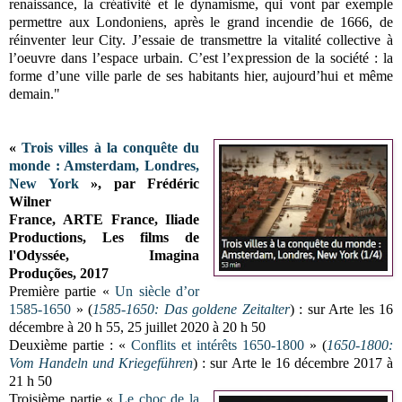
renaissance, la créativité et le dynamisme, qui vont par exemple
permettre aux Londoniens, après le grand incendie de 1666, de
réinventer leur City. J’essaie de transmettre la vitalité collective à
l’oeuvre dans l’espace urbain. C’est l’expression de la société : la
forme
d’une ville parle de ses habitants hier, aujourd’hui et même
demain."
«
Trois villes à la conquête du
monde : Amsterdam, Londres,
New York
», par Frédéric
Wilner
France,
ARTE France, Iliade
Productions, Les films de
l'Odyssée, Imagina
Produções,
2017
Première partie «
Un siècle d’or
1585-1650
» (
1585-1650: Das goldene Zeitalter
) : sur Arte les 16
décembre à 20 h 55, 25 juillet 2020 à 20 h 50
Deuxième partie : «
Conflits et intérêts 1650-1800
» (
1650-1800:
Vom Handeln und Kriegeführen
) : sur Arte le 16 décembre 2017 à
21 h 50
Troisième partie «
Le choc de la