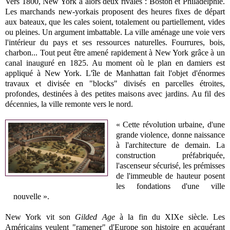
Vers 1800, New York a alors deux rivales : Boston et Philadelphie.
Les marchands new-yorkais proposent des heures fixes de départ
aux bateaux, que les cales soient, totalement ou partiellement, vides
ou pleines. Un argument imbattable. La ville aménage une voie vers
l'intérieur du pays et ses ressources naturelles. Fourrures, bois,
charbon... Tout peut être amené rapidement à New York grâce à un
canal inauguré en 1825. Au moment où le plan en damiers est
appliqué à New York. L'île de Manhattan fait l'objet d'énormes
travaux et divisée en "blocks" divisés en parcelles étroites,
profondes, destinées à des petites maisons avec jardins. Au fil des
décennies, la ville remonte vers le nord.
« Cette révolution urbaine, d'une
grande violence, donne naissance
à l'architecture de demain. La
construction préfabriquée,
l'ascenseur sécurisé, les prémisses
de l'immeuble de hauteur posent
les fondations d'une ville
nouvelle ».
New York vit son
Gilded Age
à la fin du XIXe siècle. Les
Américains veulent "ramener" d'Europe son histoire en acquérant