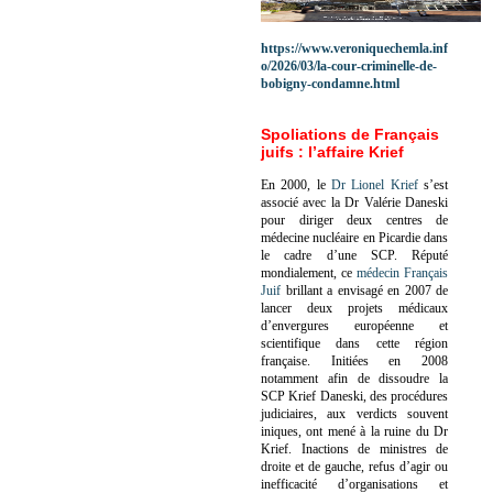
https://www.veroniquechemla.inf
o/2026/03/la-cour-criminelle-de-
bobigny-condamne.html
Spoliations de Français
juifs : l’affaire Krief
En 2000, le
Dr Lionel Krief
s’est
associé avec la Dr Valérie Daneski
pour diriger deux centres de
médecine nucléaire en Picardie dans
le cadre d’une SCP.
Réputé
mondialement, ce
médecin Français
Juif
brillant a envisagé en 2007 de
lancer deux projets médicaux
d’envergures européenne et
scientifique dans cette région
française.
Initiées en 2008
notamment afin de dissoudre la
SCP Krief Daneski, des procédures
judiciaires, aux verdicts souvent
iniques, ont mené à la ruine du Dr
Krief.
Inactions de ministres de
droite et de gauche, refus d’agir ou
inefficacité d’organisations et