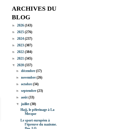
ARCHIVES DU
BLOG
►
2026
(143)
►
2025
(276)
►
2024
(237)
►
2023
(307)
►
2022
(384)
►
2021
(345)
▼
2020
(337)
►
décembre
(17)
►
novembre
(26)
►
octobre
(34)
►
septembre
(23)
►
août
(33)
▼
juillet
(30)
Hajj, le pèlerinage à La
Mecque
Le sport européen à
l’épreuve du nazisme.
Des J.O....