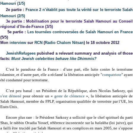
Hamouri (1/5)
2e partie :
France 2 n’établit pas toute la vérité sur le terroriste Salah
Hamouri (2/5)
3e partie :
Mobilisation pour le terroriste Salah Hamouri au Conseil
régional d’Ile-de-France (3/5)
5e partie :
Les tournées controversées de Salah Hamouri en France
(5/5)
Mon
interview
sur
RCN
(
Radio Chalom Nitsan
) le 18 octobre 2012
JewishRefugees
pubished a relevant summary and analysis of those
facts:
Must Jewish celebrities behave like Dhimmis?
C’est le paradoxe de la France : d’une part, elle lutte contre le terrorisme
islamiste, et d’autre part, elle a réclamé la libération anticipée "
compatriote
" ayant
été condamné pour terrorisme.
C’est peu banal : un Président de la République, alors Nicolas Sarkozy, qui
s’est démené
pour obtenir un «
geste de clémence
», la libération anticipée de
Salah Hamouri, membre du FPLP, organisation qualifiée de terroriste par l’UE, les
Etats-Unis.
Encore plus rare : le Président Sarkozy a sollicité que le chef spirituel du parti
Shas, le rabbin Ovadia Yossef, référence incontestée sur la
halakha
(loi juive), qui
a failli être trucidé par Salah Hamouri et ses complices en mars 2005, ne s’oppose