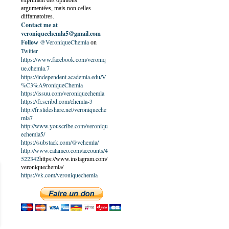
exprimant des opinions
argumentées, mais non celles
diffamatoires.
Contact me at
veroniquechemla5@gmail.com
@VeroniqueChemla
Follow
on
Twitter
https://www.facebook.com/veroniq
ue.chemla.7
https://independent.academia.edu/V
%C3%A9roniqueChemla
https://issuu.com/veroniquechemla
https://fr.scribd.com/chemla-3
http://fr.slideshare.net/veroniqueche
mla7
http://www.youscribe.com/veroniqu
echemla5/
https://substack.com/@vchemla/
http://www.calameo.com/accounts/4
522342
https://www.instagram.com/
veroniquechemla/
https://vk.com/veroniquechemla