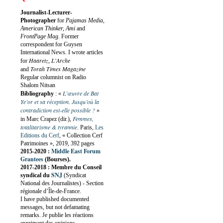
Journalist-Lecturer-
Photographer
for
Pajamas Media,
American Thinker, Ami
and
FrontPage Mag
. Former
correspondent for Guysen
International News. I wrote articles
Haaretz
L'Arche
for
,
Torah Times Magazine
and
Regular columnist on Radio
Shalom Nitsan
L’œuvre de Bat
Bibliography
:
«
Ye’or et sa réception. Jusqu’où la
contradiction est-elle possible ?
»
Femmes,
in Marc Crapez (dir.),
totalitarisme & tyrannie
. Paris,
Les
Editions du Cerf
, « Collection Cerf
Patrimoines », 2019, 392 pages
Middle East Forum
2015-2020 :
Grantees
(Bourses).
2017-2018 : Membre du Conseil
SNJ
syndical du
(Syndicat
National des Journalistes) - Section
régionale d’Île-de-France.
I have published documented
messages, but not defamating
remarks. Je publie les réactions