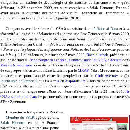
obligations en matière de déontologie et de maîtrise de l'antenne » et « qu'en
diffusant, le 22 novembre 2009, un sujet complet sur Salah Hamouri, France 2
avait assuré la diversité des points de vue et l'honnêteté de l'information ».
(publication sur le site Internet le 13 janvier 2010).
Comparons avec le silence du CSA à sa saisine dans
l’affaire al-Dura
et à sa
réactivité à l’égard de déclarations du journaliste Eric Zemmour, l
e 6 mars 2010,
sur les contrôles au faciès, lors de l'émission
Salut les terriens
, présentée par
Thierry Ardisson sur Canal + :
«Mais pourquoi on est contrôlé 17 fois ? Pourquoi
? Parce que la plupart des trafiquants sont Noirs et Arabes, c’est comme ça, c’est
un fait »
(1).
Le lendemain, le dimanche 7 mars 2010,
Rachid Arhab
, président du
groupe de travail "
Déontologie des contenus audiovisuels" du CSA
,
a déclaré
dans
Médias le magazine
présenté par Thomas Hughes sur France 5 : le CSA s'était saisi
de ces propos « bien avant même la saisine par
le
MRAP
[Nda : Mouvement contre
le racisme et pour l'amitié entre les peuples] et par le
Club Averroès
» (2).
Journaliste de France 2
qui l’a «
mis en disponibilité
» lors de sa nomination au
CSA, ce conseiller a ajouté : «
C'est une question que nous avons regardée de très
près cette semaine, que nous allons continuer d'examiner
".
Et le 23 mars 2010,
le
CSA a sanctionné Canal +
par une mise en demeure pour ces propos controversés
d'Eric Zemmour.
Une victoire française à la Pyrrhus
Membre du FPLP
, âgé de 26 ans,
Salah Hamouri
est un « Franco-
palestinien » qui a purgé une peine