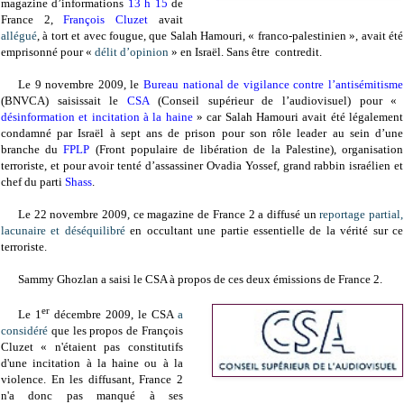
magazine d’informations
13 h 15
de
France 2,
François Cluzet
avait
allégué
, à tort et avec fougue, que Salah Hamouri, « franco-palestinien », avait été
emprisonné pour «
délit d’opinion
» en Israël. Sans être contredit.
Le 9 novembre 2009, le
Bureau national de vigilance contre l’antisémitisme
(BNVCA) saisissait le
CSA
(Conseil supérieur de l’audiovisuel) pour «
désinformation et incitation à la haine
» car Salah Hamouri avait été légalement
condamné par Israël à sept ans de prison pour son rôle leader au sein d’une
branche du
FPLP
(Front populaire de libération de la Palestine), organisation
terroriste, et pour avoir tenté d’assassiner Ovadia Yossef, grand rabbin israélien et
chef du parti
Shass
.
Le 22 novembre 2009, ce magazine de France
2 a
diffusé un
reportage partial,
lacunaire et déséquilibré
en occultant une partie essentielle de la vérité sur ce
terroriste.
Sammy Ghozlan a saisi le CSA à propos de ces deux émissions de France 2.
er
Le 1
décembre 2009, le CSA
a
considéré
que les propos de François
Cluzet « n'étaient pas constitutifs
d'une incitation à la haine ou à la
violence. En les diffusant, France 2
n'a donc pas manqué à ses