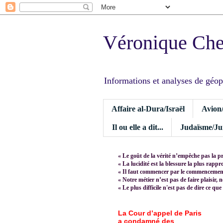
Véronique Ch
Informations et analyses de géopoli
Affaire al-Dura/Israël
Avion
Il ou elle a dit...
Judaïsme/Jui
« Le goût de la vérité n’empêche pas la p
« La lucidité est la blessure la plus rapp
« Il faut commencer par le commencement,
« Notre métier n’est pas de faire plaisir, 
« Le plus difficile n'est pas de dire ce que
La Cour d’appel de Paris
a condamné des