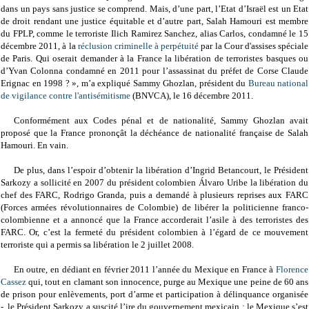
dans un pays sans justice se comprend. Mais, d’une part, l’Etat d’Israël est un Etat
de droit rendant une justice équitable et d’autre part, Salah Hamouri est membre
du FPLP, comme le terroriste Ilich Ramirez Sanchez, alias Carlos, condamné le 15
décembre 2011, à la
réclusion criminelle à perpétuité
par la Cour d'assises spéciale
de Paris. Qui oserait demander à la France la libération de terroristes basques ou
d’Yvan Colonna condamné en 2011 pour l’assassinat du préfet de Corse Claude
Erignac en 1998 ? », m’a expliqué Sammy Ghozlan, président du
Bureau national
de vigilance contre l'antisémitisme
(BNVCA), le 16 décembre 2011.
Conformément aux Codes pénal et de nationalité, Sammy Ghozlan avait
proposé que la France prononçât la déchéance de nationalité française de Salah
Hamouri. En vain.
De plus, dans l’espoir d’obtenir la libération d’Ingrid Betancourt, le Président
Sarkozy a sollicité en 2007 du président colombien Álvaro Uribe la libération du
chef des FARC, Rodrigo Granda, puis a demandé à plusieurs reprises aux FARC
(Forces armées révolutionnaires de Colombie) de libérer la politicienne franco-
colombienne et a annoncé que la France accorderait l’asile à des terroristes des
FARC. Or, c’est la fermeté du président colombien à l’égard de ce mouvement
terroriste qui a permis sa libération le 2 juillet 2008.
En outre, en dédiant en février 2011 l’année du Mexique en France à
Florence
Cassez
qui, tout en clamant son innocence, purge au Mexique une peine de 60 ans
de prison pour enlèvements, port d’arme et participation à délinquance organisée
-, le Président Sarkozy a suscité l’ire du gouvernement mexicain ; le Mexique s’est