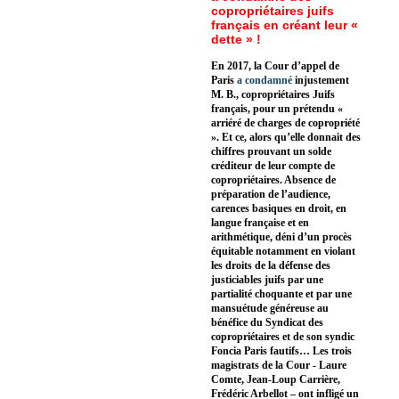
copropriétaires juifs
français en créant leur «
dette » !
En 2017, la Cour d’appel de
Paris
a condamné
injustement
M. B., copropriétaires Juifs
français, pour un prétendu «
arriéré de charges de copropriété
». Et ce, alors qu’elle donnait des
chiffres prouvant un solde
créditeur de leur compte de
copropriétaires. Absence de
préparation de l’audience,
carences basiques en droit, en
langue française et en
arithmétique, déni d’un procès
équitable notamment en violant
les droits de la défense des
justiciables juifs par une
partialité choquante et par une
mansuétude généreuse au
bénéfice du Syndicat des
copropriétaires et de son syndic
Foncia Paris fautifs… Les trois
magistrats de la Cour - Laure
Comte, Jean-Loup Carrière,
Frédéric Arbellot – ont infligé un