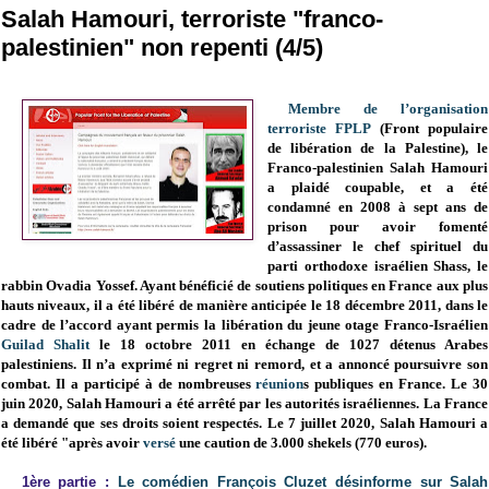
Salah Hamouri, terroriste "franco-
palestinien" non repenti (4/5)
Membre de l’organisation
terroriste FPLP
(Front populaire
de libération de la Palestine), le
Franco-palestinien Salah Hamouri
a plaidé coupable, et a été
condamné en 2008 à sept ans de
prison pour avoir fomenté
d’assassiner le chef spirituel du
parti orthodoxe israélien Shass, le
rabbin Ovadia Yossef. Ayant bénéficié de soutiens politiques en France aux plus
hauts niveaux, il a été libéré de manière anticipée le 18 décembre 2011, dans le
cadre de l’accord ayant permis la libération du jeune otage Franco-Israélien
Guilad Shalit
le 18 octobre 2011 en échange de 1027 détenus Arabes
palestiniens. Il n’a exprimé ni regret ni remord, et a annoncé poursuivre son
combat. Il a participé à de nombreuses
réunion
s publiques en France.
Le 30
juin 2020,
Salah Hamouri a été arrêté par les autorités israéliennes. La France
a demandé que ses droits soient respectés.
Le 7 juillet 2020, Salah Hamouri a
été libéré "après avoir
versé
une caution de 3.000 shekels (770 euros).
1ère partie :
Le
comédien
François Cluzet
désinforme sur Salah