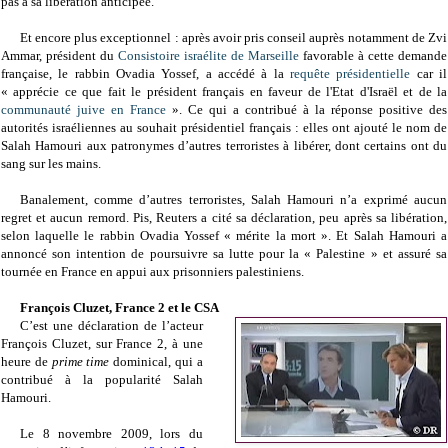
pas à sa libération anticipée.
Et encore plus exceptionnel : après avoir pris conseil auprès notamment de Zvi
Ammar, président du
Consistoire israélite de Marseille
favorable à cette demande
française, le rabbin Ovadia Yossef, a accédé à la
requête présidentielle
car il
« apprécie ce que fait le président français en faveur de l'Etat d'Israël et de la
communauté juive en France
». Ce qui a contribué à la réponse positive des
autorités israéliennes au souhait présidentiel français : elles ont ajouté le nom de
Salah Hamouri aux patronymes d’autres terroristes à libérer, dont certains ont du
sang sur les mains.
Banalement, comme d’autres terroristes, Salah Hamouri n’a exprimé aucun
regret et aucun remord. Pis, Reuters a cité sa déclaration, peu après sa libération,
selon laquelle le rabbin Ovadia Yossef « mérite la mort ». Et Salah Hamouri a
annoncé son intention de poursuivre sa lutte pour la « Palestine » et assuré sa
tournée en France en appui aux prisonniers palestiniens.
François Cluzet, France 2 et le CSA
C’est une déclaration de l’acteur
François Cluzet, sur France 2, à une
heure de
prime time
dominical, qui a
contribué à la popularité Salah
Hamouri.
L
e 8 novembre 2009, lors du