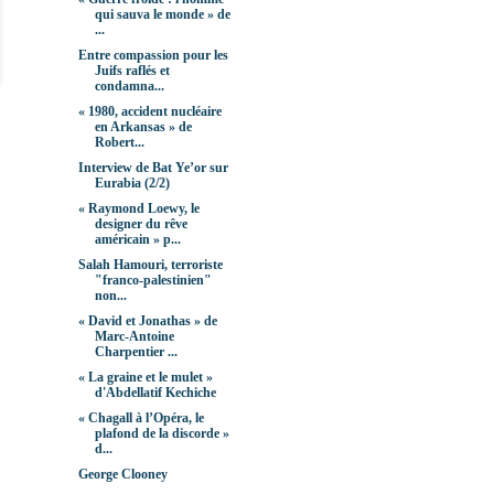
qui sauva le monde » de
...
Entre compassion pour les
Juifs raflés et
condamna...
« 1980, accident nucléaire
en Arkansas » de
Robert...
Interview de Bat Ye’or sur
Eurabia (2/2)
« Raymond Loewy, le
designer du rêve
américain » p...
Salah Hamouri, terroriste
"franco-palestinien"
non...
« David et Jonathas » de
Marc-Antoine
Charpentier ...
« La graine et le mulet »
d'Abdellatif Kechiche
« Chagall à l’Opéra, le
plafond de la discorde »
d...
George Clooney