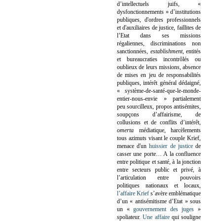
d’intellectuels juifs, «
dysfonctionnements » d’institutions
publiques, d'ordres professionnels
et d'auxiliaires de justice, faillites de
l’Etat dans ses missions
régaliennes, discriminations non
sanctionnées,
establishment
, entités
et bureaucraties incontrôlés ou
oublieux de leurs missions, absence
de mises en jeu de responsabilités
publiques, intérêt général dédaigné,
« système-de-santé-que-le-monde-
entier-nous-envie » partialement
peu sourcilleux, propos antisémites,
soupçons d’affairisme, de
collusions et de conflits d’intérêt,
omerta
médiatique, harcèlements
tous azimuts visant le couple Krief,
menace d'un
huissier de justice
de
casser une porte…
A la confluence
entre politique et santé, à la jonction
entre secteurs public et privé, à
l’articulation entre pouvoirs
politiques nationaux et locaux,
l’affaire Krief
s’avère emblématique
d’un « antisémitisme d’Etat » sous
un «
gouvernement des juges
»
spoliateur.
Une affaire
qui souligne