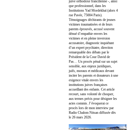
juive orthodoxe francilienne -, ainsi
que professionnel, dans les
Institutions Yad Mordekhaï (alors 4
rue Pavée, 75004 Paris).
Témoignages déchirants de jeunes
victimes traumatisées et de leurs
parents éprouvés, accusé souvent
dénué d’empathie envers les
victimes et en pleine inversion
accusatoire, diagnostic inquiétant
d’un expert psychiatre, direction
remarquable des débats par le
Président de la Cour David de
Pas… Un procès pénal sur un sujet
sensible, aux enjeux juridiques,
juifs, moraux et médicaux devant
inciter les parents et donateurs à une
exigence vitale envers les
institutions juives françaises
accueillant des enfants. Cet article
recourt, sans volonté de choquer,
aux termes précis pour désigner les
actes commis. J’évoquerai ce
procès lors de mon interview par
Radio Chalom Nitsan diffusée dès
le 26 mars 2026.