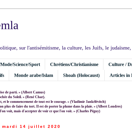
emla
tique, sur l'antisémitisme, la culture, les Juifs, le judaïsme, I
/Mode/Science/Sport
Chrétiens/Christianisme
Culture / D
fs
Monde arabe/Islam
Shoah (Holocaust)
Articles in
rise de parti. » (Albert Camus)
rochée du Soleil. » (René Char).
 et le commencement de tout est le courage. » (Vladimir Jankélévitch)
non plus de faire du tort. Il est de porter la plume dans la plaie. » (Albert Londres)
 l'on voit, mais d'accepter de voir ce que l'on voit. » (Charles Péguy)
mardi 14 juillet 2020