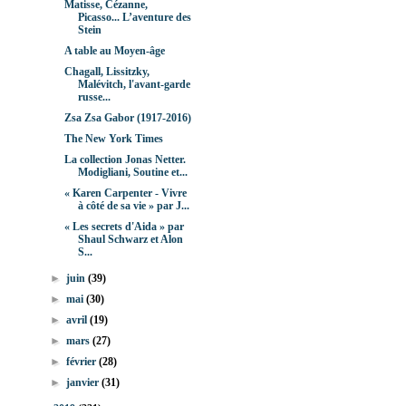
Matisse, Cézanne,
Picasso... L’aventure des
Stein
A table au Moyen-âge
Chagall, Lissitzky,
Malévitch, l'avant-garde
russe...
Zsa Zsa Gabor (1917-2016)
The New York Times
La collection Jonas Netter.
Modigliani, Soutine et...
« Karen Carpenter - Vivre
à côté de sa vie » par J...
« Les secrets d'Aida » par
Shaul Schwarz et Alon
S...
►
juin
(39)
►
mai
(30)
►
avril
(19)
►
mars
(27)
►
février
(28)
►
janvier
(31)