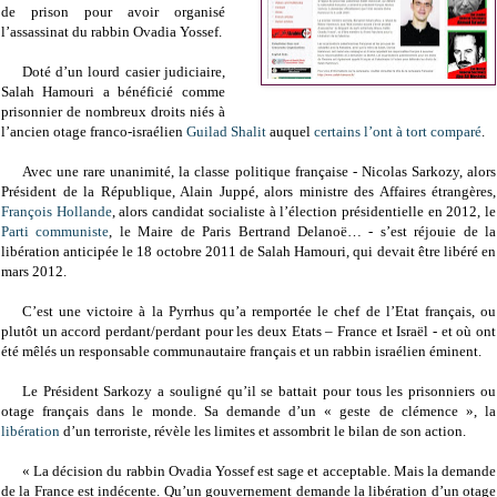
de prison pour avoir organisé
l’assassinat du rabbin Ovadia Yossef.
Doté d’un lourd casier judiciaire,
Salah Hamouri a bénéficié comme
prisonnier de nombreux droits niés à
l’ancien otage franco-israélien
Guilad Shalit
auquel
certains l’ont à tort comparé
.
Avec une rare unanimité, la classe politique française - Nicolas Sarkozy, alors
Président de la République, Alain Juppé, alors ministre des Affaires étrangères,
François Hollande
, alors candidat socialiste à l’élection présidentielle en 2012, le
Parti communiste
, le Maire de Paris Bertrand Delanoë… - s’est réjouie de la
libération anticipée le 18 octobre 2011 de Salah Hamouri, qui devait être libéré en
mars 2012.
C’est une victoire à la Pyrrhus qu’a remportée le chef de l’Etat français, ou
plutôt un accord perdant/perdant pour les deux Etats – France et Israël - et où ont
été mêlés un responsable communautaire français et un rabbin israélien éminent.
Le Président Sarkozy a souligné qu’il se battait pour tous les prisonniers ou
otage français dans le monde. Sa demande d’un « geste de clémence », la
libération
d’un terroriste, révèle les limites et assombrit le bilan de son action.
« La décision du rabbin Ovadia Yossef est sage et acceptable. Mais la demande
de la France est indécente. Qu’un gouvernement demande la libération d’un otage