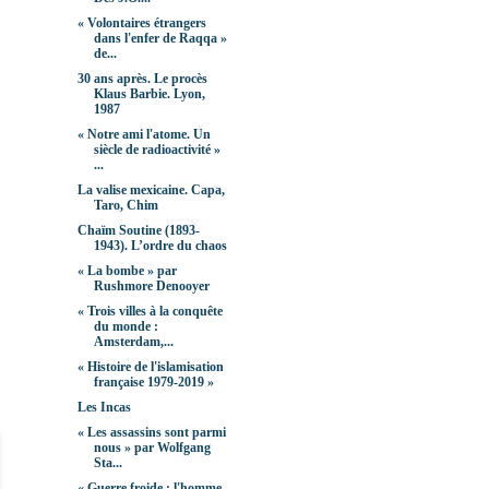
« Volontaires étrangers
dans l'enfer de Raqqa »
de...
30 ans après. Le procès
Klaus Barbie. Lyon,
1987
« Notre ami l'atome. Un
siècle de radioactivité »
...
La valise mexicaine. Capa,
Taro, Chim
Chaïm Soutine (1893-
1943). L’ordre du chaos
« La bombe » par
Rushmore Denooyer
« Trois villes à la conquête
du monde :
Amsterdam,...
« Histoire de l'islamisation
française 1979-2019 »
Les Incas
« Les assassins sont parmi
nous » par Wolfgang
Sta...
« Guerre froide : l'homme