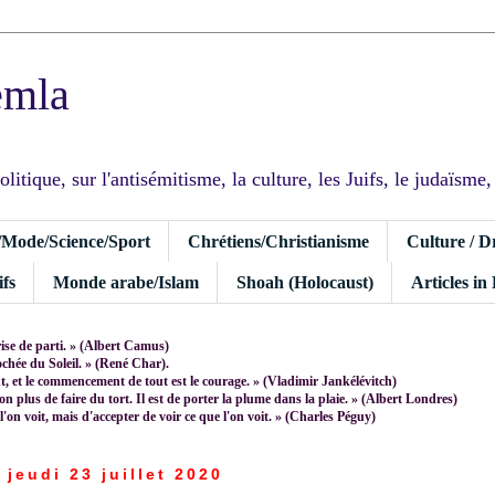
emla
tique, sur l'antisémitisme, la culture, les Juifs, le judaïsme, I
/Mode/Science/Sport
Chrétiens/Christianisme
Culture / D
fs
Monde arabe/Islam
Shoah (Holocaust)
Articles in
rise de parti. » (Albert Camus)
rochée du Soleil. » (René Char).
 et le commencement de tout est le courage. » (Vladimir Jankélévitch)
non plus de faire du tort. Il est de porter la plume dans la plaie. » (Albert Londres)
 l'on voit, mais d'accepter de voir ce que l'on voit. » (Charles Péguy)
jeudi 23 juillet 2020