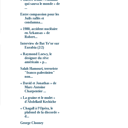
qui sauva le monde » de
...
Entre compassion pour les
Juifs raflés et
condamna...
« 1980, accident nucléaire
en Arkansas » de
Robert...
Interview de Bat Ye’or sur
Eurabia (2/2)
« Raymond Loewy, le
designer du rêve
américain » p...
Salah Hamouri, terroriste
"franco-palestinien"
non...
« David et Jonathas » de
Marc-Antoine
Charpentier ...
« La graine et le mulet »
d'Abdellatif Kechiche
« Chagall à l’Opéra, le
plafond de la discorde »
d...
George Clooney