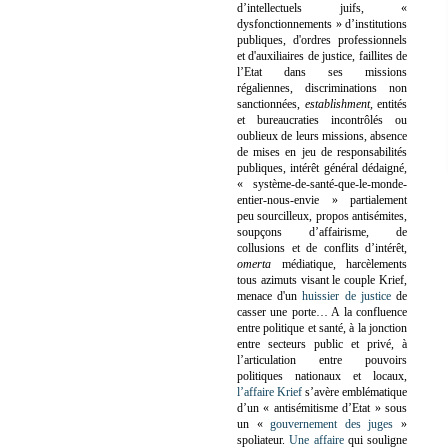
d’intellectuels juifs, «
dysfonctionnements » d’institutions
publiques, d'ordres professionnels
et d'auxiliaires de justice, faillites de
l’Etat dans ses missions
régaliennes, discriminations non
sanctionnées,
establishment
, entités
et bureaucraties incontrôlés ou
oublieux de leurs missions, absence
de mises en jeu de responsabilités
publiques, intérêt général dédaigné,
« système-de-santé-que-le-monde-
entier-nous-envie » partialement
peu sourcilleux, propos antisémites,
soupçons d’affairisme, de
collusions et de conflits d’intérêt,
omerta
médiatique, harcèlements
tous azimuts visant le couple Krief,
menace d'un
huissier de justice
de
casser une porte…
A la confluence
entre politique et santé, à la jonction
entre secteurs public et privé, à
l’articulation entre pouvoirs
politiques nationaux et locaux,
l’affaire Krief
s’avère emblématique
d’un « antisémitisme d’Etat » sous
un «
gouvernement des juges
»
spoliateur.
Une affaire
qui souligne