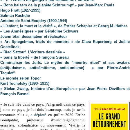
« Bons baisers de la planète Schtroumpf » par Jean-Marc Panis
Hugo Pratt (1927-1995)
Salman Rushdie
Antoine de Saint-Exupéry (1900-1944)
« L'enfant, la mort et la vérité », de Esther Schapira et Georg M. Hafner
« Les Amnésiques » par Géraldine Schwarz
Joann Sfar, dessinateur et réalisateur
« Art Spiegelman, traits de mémoire » de Clara Kuperberg et Joëlle
Oostelinck
« Riad Sattouf. L’écriture dessinée »
« Sans la liberté » de François Sureau
Criminaliser les Juifs. Le mythe du "meurtre rituel" et ses avatars
(antijudaïsme, antisémitisme, antisionisme) » par Pierre-André
Taguieff
Le monde selon Topor
Kurt Tucholsky (1890- 1935)
« Stefan Zweig, histoire d’un Européen » par Jean-Pierre Devillers et
François Busnel
« Je suis née dans ce pays, j’ai grandi dans ce pays,
j’aime ce pays, je lui dois beaucoup, mais je ne le
reconnais plus »,
a déploré
en juillet 2020 Fatiha
Boudjahlat, professeur d'histoire-géographie,
essayiste, cofondatrice du mouvement Viv(r)e la