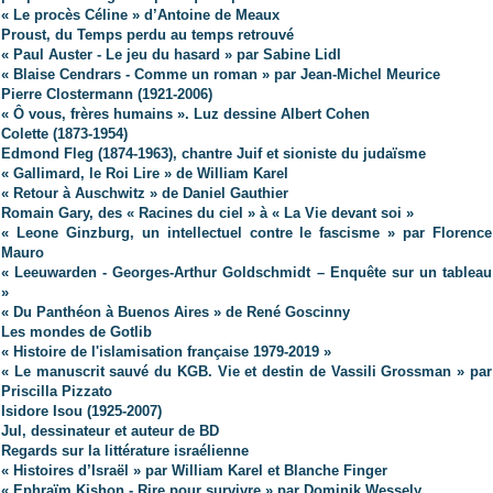
« Le procès Céline » d’Antoine de Meaux
Proust, du Temps perdu au temps retrouvé
« Paul Auster - Le jeu du hasard » par Sabine Lidl
« Blaise Cendrars - Comme un roman » par Jean-Michel Meurice
Pierre Clostermann (1921-2006)
« Ô vous, frères humains ». Luz dessine Albert Cohen
Colette (1873-1954)
Edmond Fleg (1874-1963), chantre Juif et sioniste du judaïsme
« Gallimard, le Roi Lire » de William Karel
« Retour à Auschwitz » de Daniel Gauthier
Romain Gary, des « Racines du ciel » à « La Vie devant soi »
« Leone Ginzburg, un intellectuel contre le fascisme » par Florence
Mauro
« Leeuwarden - Georges-Arthur Goldschmidt – Enquête sur un tableau
»
« Du Panthéon à Buenos Aires » de René Goscinny
Les mondes de Gotlib
« Histoire de l'islamisation française 1979-2019 »
« Le manuscrit sauvé du KGB. Vie et destin de Vassili Grossman » par
Priscilla Pizzato
Isidore Isou (1925-2007)
Jul, dessinateur et auteur de BD
Regards sur la littérature israélienne
« Histoires d’Israël » par William Karel et Blanche Finger
« Ephraïm Kishon - Rire pour survivre » par Dominik Wessely