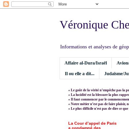
Véronique Ch
Informations et analyses de géopoli
Affaire al-Dura/Israël
Avion
Il ou elle a dit...
Judaïsme/Jui
« Le goût de la vérité n’empêche pas la p
« La lucidité est la blessure la plus rapp
« Il faut commencer par le commencement,
« Notre métier n’est pas de faire plaisir, 
« Le plus difficile n'est pas de dire ce que
La Cour d’appel de Paris
a condamné des