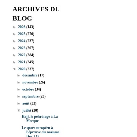
ARCHIVES DU
BLOG
►
2026
(143)
►
2025
(276)
►
2024
(237)
►
2023
(307)
►
2022
(384)
►
2021
(345)
▼
2020
(337)
►
décembre
(17)
►
novembre
(26)
►
octobre
(34)
►
septembre
(23)
►
août
(33)
▼
juillet
(30)
Hajj, le pèlerinage à La
Mecque
Le sport européen à
l’épreuve du nazisme.
Des J.O....