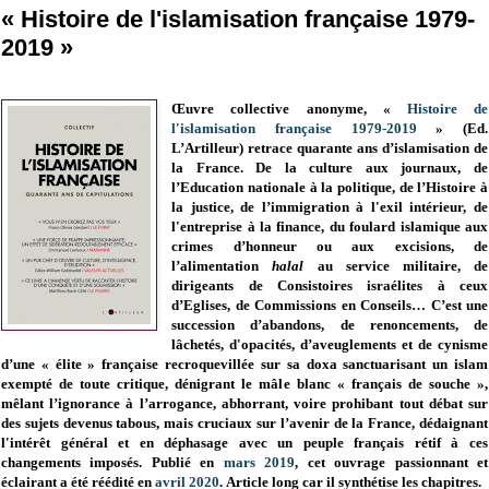
« Histoire de l'islamisation française 1979-
2019 »
Œuvre collective anonyme,
«
Histoire de
l'islamisation française 1979-2019
»
(Ed.
L’Artilleur) retrace quarante ans d’islamisation de
la France. De la culture aux journaux, de
l’Education nationale à la politique, de l’Histoire à
la justice, de l’immigration à l'exil intérieur, de
l'entreprise à la finance, du foulard islamique aux
crimes d’honneur ou aux excisions, de
l’alimentation
halal
au service militaire, de
dirigeants de Consistoires israélites à ceux
d’Eglises, de Commissions en Conseils… C’est une
succession d’abandons, de renoncements, de
lâchetés, d'opacités, d’aveuglements et de cynisme
d’une « élite » française recroquevillée sur sa doxa sanctuarisant un islam
exempté de toute critique, dénigrant le mâle blanc « français de souche »,
mêlant l’ignorance à l’arrogance, abhorrant, voire prohibant tout débat sur
des sujets devenus tabous, mais cruciaux sur l’avenir de la France, dédaignant
l'intérêt général et en déphasage avec un peuple français rétif à ces
changements imposés. Publié en
mars 2019
, cet ouvrage passionnant et
éclairant a été réédité en
avril 2020
. Article long car il synthétise les chapitres.