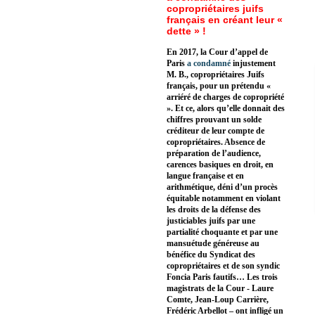
copropriétaires juifs
français en créant leur «
dette » !
En 2017, la Cour d’appel de
Paris
a condamné
injustement
M. B., copropriétaires Juifs
français, pour un prétendu «
arriéré de charges de copropriété
». Et ce, alors qu’elle donnait des
chiffres prouvant un solde
créditeur de leur compte de
copropriétaires. Absence de
préparation de l’audience,
carences basiques en droit, en
langue française et en
arithmétique, déni d’un procès
équitable notamment en violant
les droits de la défense des
justiciables juifs par une
partialité choquante et par une
mansuétude généreuse au
bénéfice du Syndicat des
copropriétaires et de son syndic
Foncia Paris fautifs… Les trois
magistrats de la Cour - Laure
Comte, Jean-Loup Carrière,
Frédéric Arbellot – ont infligé un