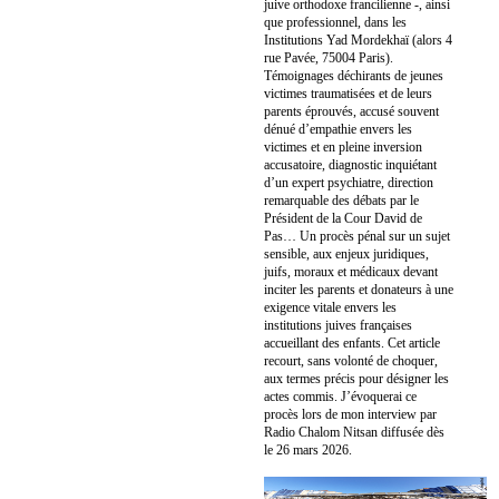
juive orthodoxe francilienne -, ainsi
que professionnel, dans les
Institutions Yad Mordekhaï (alors 4
rue Pavée, 75004 Paris).
Témoignages déchirants de jeunes
victimes traumatisées et de leurs
parents éprouvés, accusé souvent
dénué d’empathie envers les
victimes et en pleine inversion
accusatoire, diagnostic inquiétant
d’un expert psychiatre, direction
remarquable des débats par le
Président de la Cour David de
Pas… Un procès pénal sur un sujet
sensible, aux enjeux juridiques,
juifs, moraux et médicaux devant
inciter les parents et donateurs à une
exigence vitale envers les
institutions juives françaises
accueillant des enfants. Cet article
recourt, sans volonté de choquer,
aux termes précis pour désigner les
actes commis. J’évoquerai ce
procès lors de mon interview par
Radio Chalom Nitsan diffusée dès
le 26 mars 2026.