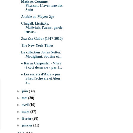
Matisse, Cézanne,
Picasso... L’aventure des
Stein
A table au Moyen-âge
Chagall, Lissitzky,
Malévitch, l'avant-garde
russe...
Zsa Zsa Gabor (1917-2016)
The New York Times
La collection Jonas Netter.
Modigliani, Soutine et...
« Karen Carpenter - Vivre
à côté de sa vie » par J...
« Les secrets d'Aida » par
Shaul Schwarz et Alon
S...
►
juin
(39)
►
mai
(30)
►
avril
(19)
►
mars
(27)
►
février
(28)
►
janvier
(31)