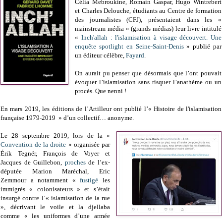
Célia Mebroukine, Romain Gaspar, Hugo Wintrebert
et Charles Delouche, étudiants au Centre de formation
des journalistes (CFJ), présentaient dans les «
mainstream média » (grands médias) leur livre intitulé
«
Inch'allah : l'islamisation à visage découvert. Une
enquête spotlight en Seine-Saint-Denis
» publié par
un éditeur célèbre,
Fayard
.
On aurait pu penser que désormais que l’ont pouvait
évoquer l’islamisation sans risquer l’anathème ou un
procès. Que nenni !
En mars 2019, les éditions de l’Artilleur ont publié l’« Histoire de l'islamisation
française 1979-2019 » d’un collectif… anonyme.
Le 28 septembre 2019, lors de la «
Convention de la droite
» organisée par
Érik Tegnér, François de Voyer et
Jacques de Guillebon,
proches
de l’ex-
députée Marion Maréchal, Eric
Zemmour a notamment «
fustigé
les
immigrés « colonisateurs » et s’était
insurgé contre l’« islamisation de la rue
», décrivant le voile et la djellaba
comme « les uniformes d’une armée