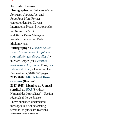
Journalist-Lecturer-
Photographer
for
Pajamas Media,
American Thinker, Ami
and
FrontPage Mag
. Former
correspondent for Guysen
International News. I wrote articles
Haaretz
L'Arche
for
,
Torah Times Magazine
and
Regular columnist on Radio
Shalom Nitsan
L’œuvre de Bat
Bibliography
:
«
Ye’or et sa réception. Jusqu’où la
contradiction est-elle possible ?
»
Femmes,
in Marc Crapez (dir.),
totalitarisme & tyrannie
. Paris,
Les
Editions du Cerf
, « Collection Cerf
Patrimoines », 2019, 392 pages
Middle East Forum
2015-2020 :
Grantees
(Bourses).
2017-2018 : Membre du Conseil
SNJ
syndical du
(Syndicat
National des Journalistes) - Section
régionale d’Île-de-France.
I have published documented
messages, but not defamating
remarks. Je publie les réactions