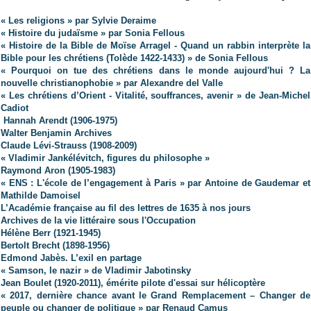
« Les religions » par Sylvie Deraime
« Histoire du judaïsme » par Sonia Fellous
« Histoire de la Bible de Moïse Arragel - Quand un rabbin interprète la
Bible pour les chrétiens (Tolède 1422-1433) » de Sonia Fellous
« Pourquoi on tue des chrétiens dans le monde aujourd'hui ? La
nouvelle christianophobie » par Alexandre del Valle
« Les chrétiens d’Orient - Vitalité, souffrances, avenir » de Jean-Michel
Cadiot
Hannah Arendt (1906-1975)
Walter Benjamin Archives
Claude Lévi-Strauss (1908-2009)
« Vladimir Jankélévitch, figures du philosophe »
Raymond Aron (1905-1983)
« ENS : L'école de l’engagement à Paris » par Antoine de Gaudemar et
Mathilde Damoisel
L’Académie française au fil des lettres de 1635 à nos jours
Archives de la vie littéraire sous l'Occupation
Hélène Berr (1921-1945)
Bertolt Brecht (1898-1956)
Edmond Jabès. L’exil en partage
« Samson, le nazir » de Vladimir Jabotinsky
Jean Boulet (1920-2011), émérite pilote d'essai sur hélicoptère
« 2017, dernière chance avant le Grand Remplacement – Changer de
peuple ou changer de politique » par Renaud Camus