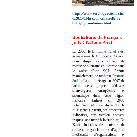
https://www.veroniquechemla.inf
o/2026/03/la-cour-criminelle-de-
bobigny-condamne.html
Spoliations de Français
juifs : l’affaire Krief
En 2000, le
Dr Lionel Krief
s’est
associé avec la Dr Valérie Daneski
pour diriger deux centres de
médecine nucléaire en Picardie dans
le cadre d’une SCP.
Réputé
mondialement, ce
médecin Français
Juif
brillant a envisagé en 2007 de
lancer deux projets médicaux
d’envergures européenne et
scientifique dans cette région
française.
Initiées en 2008
notamment afin de dissoudre la
SCP Krief Daneski, des procédures
judiciaires, aux verdicts souvent
iniques, ont mené à la ruine du Dr
Krief.
Inactions de ministres de
droite et de gauche, refus d’agir ou
inefficacité d’organisations et