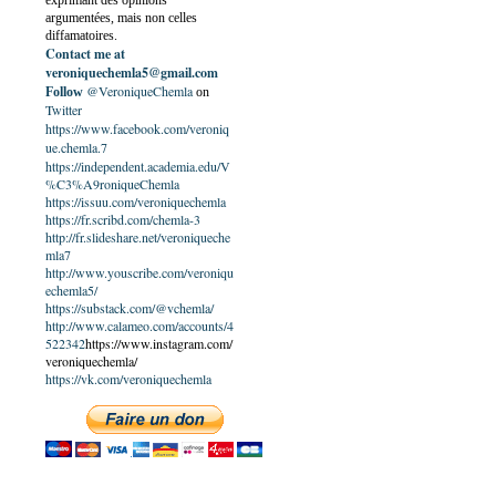
exprimant des opinions
argumentées, mais non celles
diffamatoires.
Contact me at
veroniquechemla5@gmail.com
@VeroniqueChemla
Follow
on
Twitter
https://www.facebook.com/veroniq
ue.chemla.7
https://independent.academia.edu/V
%C3%A9roniqueChemla
https://issuu.com/veroniquechemla
https://fr.scribd.com/chemla-3
http://fr.slideshare.net/veroniqueche
mla7
http://www.youscribe.com/veroniqu
echemla5/
https://substack.com/@vchemla/
http://www.calameo.com/accounts/4
522342
https://www.instagram.com/
veroniquechemla/
https://vk.com/veroniquechemla