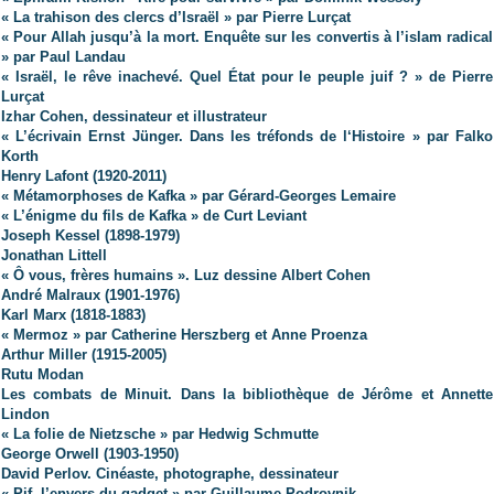
« La trahison des clercs d’Israël » par Pierre Lurçat
« Pour Allah jusqu’à la mort. Enquête sur les convertis à l’islam radical
» par Paul Landau
« Israël, le rêve inachevé. Quel État pour le peuple juif ? » de Pierre
Lurçat
Izhar Cohen, dessinateur et illustrateur
« L’écrivain Ernst Jünger. Dans les tréfonds de l‘Histoire »
par Falko
Korth
Henry Lafont (1920-2011)
« Métamorphoses de Kafka » par Gérard-Georges Lemaire
« L’énigme du fils de Kafka » de Curt Leviant
Joseph Kessel (1898-1979)
Jonathan Littell
« Ô vous, frères humains ». Luz dessine Albert Cohen
André Malraux (1901-1976)
Karl Marx (1818-1883)
« Mermoz » par Catherine Herszberg et Anne Proenza
Arthur Miller (1915-2005)
Rutu Modan
Les combats de Minuit. Dans la bibliothèque de Jérôme et Annette
Lindon
« La folie de Nietzsche » par Hedwig Schmutte
George Orwell (1903-1950)
David Perlov. Cinéaste, photographe, dessinateur
« Pif, l’envers du gadget » par Guillaume Podrovnik