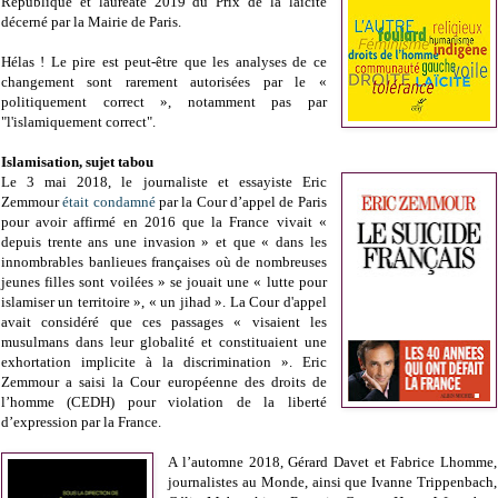
République et lauréate 2019 du Prix de la laïcité
décerné par la Mairie de Paris.
Hélas ! Le pire est peut-être que les analyses de ce
changement sont rarement autorisées par le «
politiquement correct », notamment pas par
"l'islamiquement correct".
Islamisation, sujet tabou
Le 3 mai 2018, le journaliste et essayiste Eric
Zemmour
était condamné
par la Cour d’appel de Paris
pour avoir affirmé en 2016 que la France vivait «
depuis trente ans une invasion » et que « dans les
innombrables banlieues françaises où de nombreuses
jeunes filles sont voilées » se jouait une « lutte pour
islamiser un territoire », « un jihad ». La Cour d'appel
avait considéré que ces passages « visaient les
musulmans dans leur globalité et constituaient une
exhortation implicite à la discrimination ». Eric
Zemmour a saisi la Cour européenne des droits de
l’homme (CEDH) pour violation de la liberté
d’expression par la France.
A l’automne 2018, Gérard Davet et Fabrice Lhomme,
journalistes au Monde, ainsi que Ivanne Trippenbach,