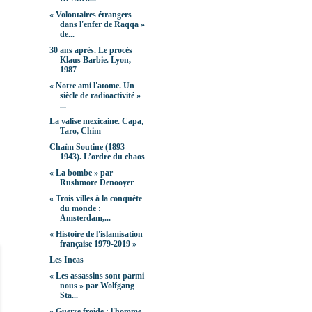
« Volontaires étrangers
dans l'enfer de Raqqa »
de...
30 ans après. Le procès
Klaus Barbie. Lyon,
1987
« Notre ami l'atome. Un
siècle de radioactivité »
...
La valise mexicaine. Capa,
Taro, Chim
Chaïm Soutine (1893-
1943). L’ordre du chaos
« La bombe » par
Rushmore Denooyer
« Trois villes à la conquête
du monde :
Amsterdam,...
« Histoire de l'islamisation
française 1979-2019 »
Les Incas
« Les assassins sont parmi
nous » par Wolfgang
Sta...
« Guerre froide : l'homme