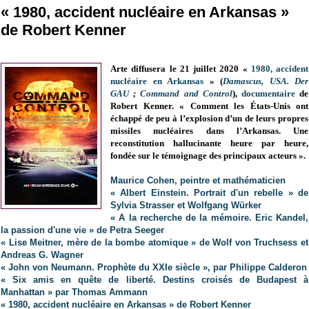
« 1980, accident nucléaire en Arkansas »
de Robert Kenner
Arte diffusera le 21 juillet 2020 «
1980, accident
nucléaire en Arkansas
» (
Damascus, USA. Der
GAU
;
Command and Control
),
documentaire
de
Robert Kenner. « Comment les États-Unis ont
échappé de peu à l’explosion d’un de leurs propres
missiles nucléaires dans l’Arkansas. Une
reconstitution hallucinante heure par heure,
fondée sur le témoignage des principaux acteurs ».
Maurice Cohen, peintre et mathématicien
« Albert Einstein. Portrait d'un rebelle » de
Sylvia Strasser et Wolfgang Würker
« A la recherche de la mémoire. Eric Kandel,
la passion d'une vie » de Petra Seeger
« Lise Meitner, mère de la bombe atomique » de Wolf von Truchsess et
Andreas G. Wagner
« John von Neumann. Prophète du XXIe siècle », par Philippe Calderon
« Six amis en quête de liberté. Destins croisés de Budapest à
Manhattan » par Thomas Ammann
« 1980, accident nucléaire en Arkansas » de Robert Kenner