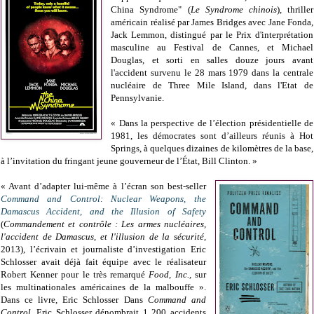
China Syndrome" (
Le Syndrome chinois
), thriller
américain réalisé par James Bridges avec Jane Fonda,
Jack Lemmon, distingué par le Prix d'interprétation
masculine au Festival de Cannes, et Michael
Douglas, et sorti en salles douze jours avant
l'accident
survenu le 28 mars 1979
dans la centrale
nucléaire de Three Mile Island,
dans l'Etat de
Pennsylvanie
.
« Dans la perspective de l’élection présidentielle de
1981, les démocrates sont d’ailleurs réunis à Hot
Springs, à quelques dizaines de kilomètres de la base,
à l’invitation du fringant jeune gouverneur de l’État, Bill Clinton. »
« Avant d’adapter lui-même à l’écran son best-seller
Command and Control: Nuclear Weapons, the
Damascus Accident, and the Illusion of Safety
(
Commandement et contrôle : Les armes nucléaires,
l'accident de Damascus, et l'illusion de la sécurité,
2013), l’écrivain et journaliste d’investigation Eric
Schlosser avait déjà fait équipe avec le réalisateur
Robert Kenner pour le très remarqué
Food, Inc.,
sur
les multinationales américaines de la malbouffe ».
Dans ce livre, Eric Schlosser Dans
Command and
Control
, Eric Schlosser dénombrait 1 200 accidents