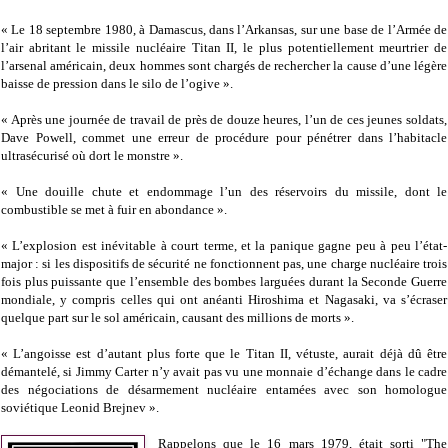
« Le 18 septembre 1980, à Damascus, dans l’Arkansas, sur une base de l’Armée de
l’air abritant le missile nucléaire Titan II, le plus potentiellement meurtrier de
l’arsenal américain, deux hommes sont chargés de rechercher la cause d’une légère
baisse de pression dans le silo de l’ogive ».
« Après une journée de travail de près de douze heures, l’un de ces jeunes soldats,
Dave Powell, commet une erreur de procédure pour pénétrer dans l’habitacle
ultrasécurisé où dort le monstre ».
« Une douille chute et endommage l’un des réservoirs du missile, dont le
combustible se met à fuir en abondance ».
« L’explosion est inévitable à court terme, et la panique gagne peu à peu l’état-
major : si les dispositifs de sécurité ne fonctionnent pas, une charge nucléaire trois
fois plus puissante que l’ensemble des bombes larguées durant la Seconde Guerre
mondiale, y compris celles qui ont anéanti Hiroshima et Nagasaki, va s’écraser
quelque part sur le sol américain, causant des millions de morts ».
« L’angoisse est d’autant plus forte que le Titan II, vétuste, aurait déjà dû être
démantelé, si Jimmy Carter n’y avait pas vu une monnaie d’échange dans le cadre
des négociations de désarmement nucléaire entamées avec son homologue
soviétique Leonid Brejnev ».
Rappelons que le 16 mars 1979, était sorti "The