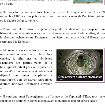
en 18 ans.
« Ils nous font vivre cette fois, heure par heure, la longue nuit du 18 au 19
septembre 1980, au plus près de ceux des principaux acteurs de l’accident qui ont
eu la chance de lui survivre ».
« Parmi eux, Dave Powell, le jeune chargé de maintenance, qui écopera d’un
blâme et dont le témoignage est particulièrement émouvant ; Bob Peurifoy, alors à
la tête des recherches sur l’armement nucléaire ; ou encore Harold Brown, ex-
secrétaire à la Défense ».
« Alternant images d’archives et sobres
reconstitutions avec leurs récits face
caméra, le film met en évidence
l’héroïsme des "petites mains" de la
base, qui n’hésitent pas à outrepasser les
ordres d’un commandement totalement
dépassé pour tenter d’empêcher la
catastrophe, puis de sauver leurs frères
d’armes, une fois l’explosion survenue
».
« Il souligne aussi l’aveuglement de l’armée et de l’appareil d’État, tout juste
capables de décréter le secret absolu, avant d’enterrer le rapport sur les faits ».