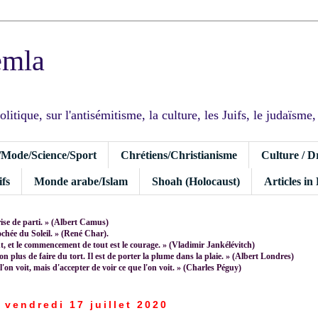
emla
tique, sur l'antisémitisme, la culture, les Juifs, le judaïsme, I
/Mode/Science/Sport
Chrétiens/Christianisme
Culture / D
fs
Monde arabe/Islam
Shoah (Holocaust)
Articles in
rise de parti. » (Albert Camus)
rochée du Soleil. » (René Char).
 et le commencement de tout est le courage. » (Vladimir Jankélévitch)
non plus de faire du tort. Il est de porter la plume dans la plaie. » (Albert Londres)
 l'on voit, mais d'accepter de voir ce que l'on voit. » (Charles Péguy)
vendredi 17 juillet 2020