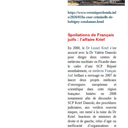
https://www.veroniquechemla.inf
o/2026/03/la-cour-criminelle-de-
bobigny-condamne.html
Spoliations de Français
juifs : l’affaire Krief
En 2000, le
Dr Lionel Krief
s’est
associé avec la Dr Valérie Daneski
pour diriger deux centres de
médecine nucléaire en Picardie dans
le cadre d’une SCP.
Réputé
mondialement, ce
médecin Français
Juif
brillant a envisagé en 2007 de
lancer deux projets médicaux
d’envergures européenne et
scientifique dans cette région
française.
Initiées en 2008
notamment afin de dissoudre la
SCP Krief Daneski, des procédures
judiciaires, aux verdicts souvent
iniques, ont mené à la ruine du Dr
Krief.
Inactions de ministres de
droite et de gauche, refus d’agir ou
inefficacité d’organisations et