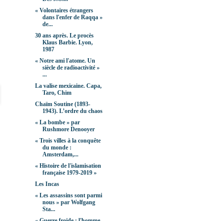
« Volontaires étrangers
dans l'enfer de Raqqa »
de...
30 ans après. Le procès
Klaus Barbie. Lyon,
1987
« Notre ami l'atome. Un
siècle de radioactivité »
...
La valise mexicaine. Capa,
Taro, Chim
Chaïm Soutine (1893-
1943). L’ordre du chaos
« La bombe » par
Rushmore Denooyer
« Trois villes à la conquête
du monde :
Amsterdam,...
« Histoire de l'islamisation
française 1979-2019 »
Les Incas
« Les assassins sont parmi
nous » par Wolfgang
Sta...
« Guerre froide : l'homme