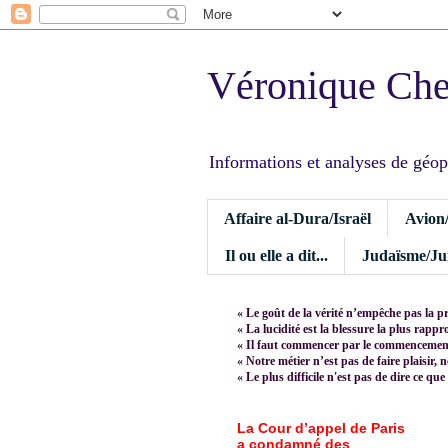
Véronique Ch
Informations et analyses de géopoli
Affaire al-Dura/Israël
Avion
Il ou elle a dit...
Judaïsme/Jui
« Le goût de la vérité n’empêche pas la p
« La lucidité est la blessure la plus rapp
« Il faut commencer par le commencement,
« Notre métier n’est pas de faire plaisir, 
« Le plus difficile n'est pas de dire ce que
La Cour d’appel de Paris
a condamné des