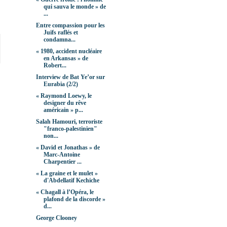
qui sauva le monde » de
...
Entre compassion pour les
Juifs raflés et
condamna...
« 1980, accident nucléaire
en Arkansas » de
Robert...
Interview de Bat Ye’or sur
Eurabia (2/2)
« Raymond Loewy, le
designer du rêve
américain » p...
Salah Hamouri, terroriste
"franco-palestinien"
non...
« David et Jonathas » de
Marc-Antoine
Charpentier ...
« La graine et le mulet »
d'Abdellatif Kechiche
« Chagall à l’Opéra, le
plafond de la discorde »
d...
George Clooney