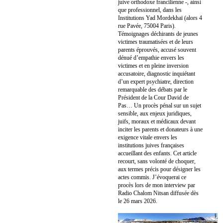
juive orthodoxe francilienne -, ainsi
que professionnel, dans les
Institutions Yad Mordekhaï (alors 4
rue Pavée, 75004 Paris).
Témoignages déchirants de jeunes
victimes traumatisées et de leurs
parents éprouvés, accusé souvent
dénué d’empathie envers les
victimes et en pleine inversion
accusatoire, diagnostic inquiétant
d’un expert psychiatre, direction
remarquable des débats par le
Président de la Cour David de
Pas… Un procès pénal sur un sujet
sensible, aux enjeux juridiques,
juifs, moraux et médicaux devant
inciter les parents et donateurs à une
exigence vitale envers les
institutions juives françaises
accueillant des enfants. Cet article
recourt, sans volonté de choquer,
aux termes précis pour désigner les
actes commis. J’évoquerai ce
procès lors de mon interview par
Radio Chalom Nitsan diffusée dès
le 26 mars 2026.