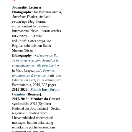
Journalist-Lecturer-
Photographer
for
Pajamas Media,
American Thinker, Ami
and
FrontPage Mag
. Former
correspondent for Guysen
International News. I wrote articles
Haaretz
L'Arche
for
,
Torah Times Magazine
and
Regular columnist on Radio
Shalom Nitsan
L’œuvre de Bat
Bibliography
:
«
Ye’or et sa réception. Jusqu’où la
contradiction est-elle possible ?
»
Femmes,
in Marc Crapez (dir.),
totalitarisme & tyrannie
. Paris,
Les
Editions du Cerf
, « Collection Cerf
Patrimoines », 2019, 392 pages
Middle East Forum
2015-2020 :
Grantees
(Bourses).
2017-2018 : Membre du Conseil
SNJ
syndical du
(Syndicat
National des Journalistes) - Section
régionale d’Île-de-France.
I have published documented
messages, but not defamating
remarks. Je publie les réactions