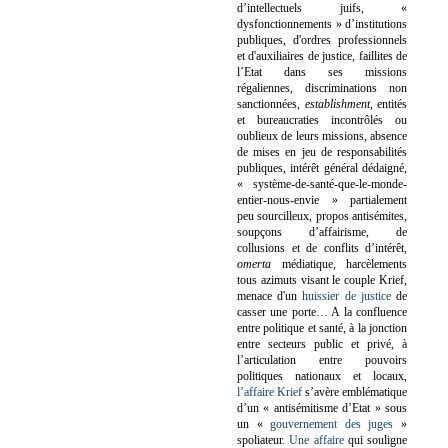
d’intellectuels juifs, «
dysfonctionnements » d’institutions
publiques, d'ordres professionnels
et d'auxiliaires de justice, faillites de
l’Etat dans ses missions
régaliennes, discriminations non
sanctionnées,
establishment
, entités
et bureaucraties incontrôlés ou
oublieux de leurs missions, absence
de mises en jeu de responsabilités
publiques, intérêt général dédaigné,
« système-de-santé-que-le-monde-
entier-nous-envie » partialement
peu sourcilleux, propos antisémites,
soupçons d’affairisme, de
collusions et de conflits d’intérêt,
omerta
médiatique, harcèlements
tous azimuts visant le couple Krief,
menace d'un
huissier de justice
de
casser une porte…
A la confluence
entre politique et santé, à la jonction
entre secteurs public et privé, à
l’articulation entre pouvoirs
politiques nationaux et locaux,
l’affaire Krief
s’avère emblématique
d’un « antisémitisme d’Etat » sous
un «
gouvernement des juges
»
spoliateur.
Une affaire
qui souligne