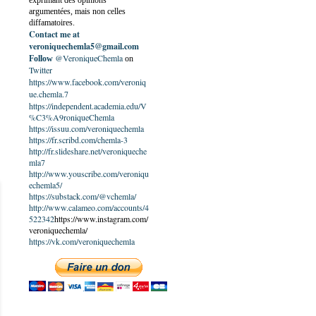
exprimant des opinions
argumentées, mais non celles
diffamatoires.
Contact me at
veroniquechemla5@gmail.com
@VeroniqueChemla
Follow
on
Twitter
https://www.facebook.com/veroniq
ue.chemla.7
https://independent.academia.edu/V
%C3%A9roniqueChemla
https://issuu.com/veroniquechemla
https://fr.scribd.com/chemla-3
http://fr.slideshare.net/veroniqueche
mla7
http://www.youscribe.com/veroniqu
echemla5/
https://substack.com/@vchemla/
http://www.calameo.com/accounts/4
522342
https://www.instagram.com/
veroniquechemla/
https://vk.com/veroniquechemla