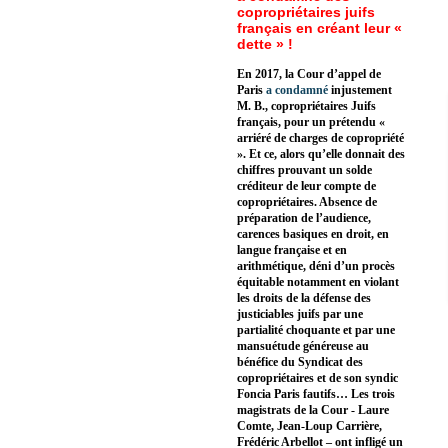
copropriétaires juifs
français en créant leur «
dette » !
En 2017, la Cour d’appel de
Paris
a condamné
injustement
M. B., copropriétaires Juifs
français, pour un prétendu «
arriéré de charges de copropriété
». Et ce, alors qu’elle donnait des
chiffres prouvant un solde
créditeur de leur compte de
copropriétaires. Absence de
préparation de l’audience,
carences basiques en droit, en
langue française et en
arithmétique, déni d’un procès
équitable notamment en violant
les droits de la défense des
justiciables juifs par une
partialité choquante et par une
mansuétude généreuse au
bénéfice du Syndicat des
copropriétaires et de son syndic
Foncia Paris fautifs… Les trois
magistrats de la Cour - Laure
Comte, Jean-Loup Carrière,
Frédéric Arbellot – ont infligé un