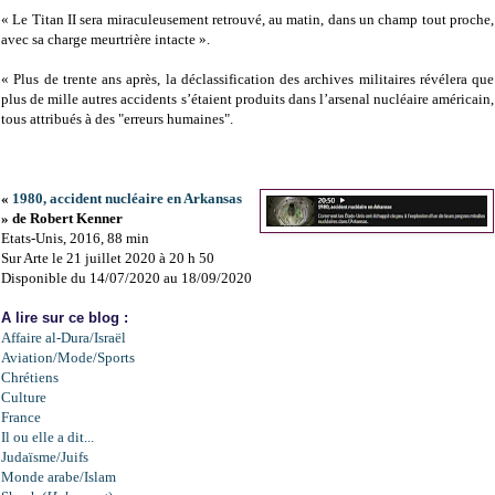
« Le Titan II sera miraculeusement retrouvé, au matin, dans un champ tout proche,
avec sa charge meurtrière intacte ».
« Plus de trente ans après, la déclassification des archives militaires révélera que
plus de mille autres accidents s’étaient produits dans l’arsenal nucléaire américain,
tous attribués à des "erreurs humaines".
«
1980, accident nucléaire en Arkansas
» de Robert Kenner
Etats-Unis, 2016, 88 min
Sur Arte le 21 juillet 2020 à 20 h 50
Disponible du 14/07/2020 au 18/09/2020
A lire sur ce blog :
Affaire al-Dura/Israël
Aviation/Mode/Sports
Chrétiens
Culture
France
Il ou elle a dit...
Judaïsme/Juifs
Monde arabe/Islam