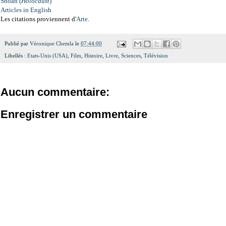
Shoah (
Holocaust
)
Articles in English
Les citations proviennent d'
Arte
.
Publié par
Véronique Chemla
le
07:44:00
Libellés :
Etats-Unis (USA)
,
Film
,
Histoire
,
Livre
,
Sciences
,
Télévision
Aucun commentaire:
Enregistrer un commentaire