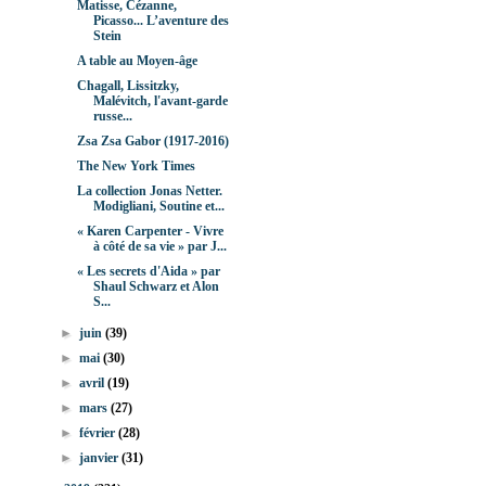
Matisse, Cézanne,
Picasso... L’aventure des
Stein
A table au Moyen-âge
Chagall, Lissitzky,
Malévitch, l'avant-garde
russe...
Zsa Zsa Gabor (1917-2016)
The New York Times
La collection Jonas Netter.
Modigliani, Soutine et...
« Karen Carpenter - Vivre
à côté de sa vie » par J...
« Les secrets d'Aida » par
Shaul Schwarz et Alon
S...
►
juin
(39)
►
mai
(30)
►
avril
(19)
►
mars
(27)
►
février
(28)
►
janvier
(31)