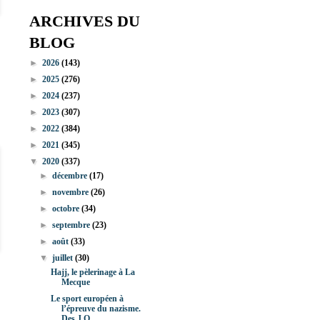
ARCHIVES DU
BLOG
►
2026
(143)
►
2025
(276)
►
2024
(237)
►
2023
(307)
►
2022
(384)
►
2021
(345)
▼
2020
(337)
►
décembre
(17)
►
novembre
(26)
►
octobre
(34)
►
septembre
(23)
►
août
(33)
▼
juillet
(30)
Hajj, le pèlerinage à La
Mecque
Le sport européen à
l’épreuve du nazisme.
Des J.O....