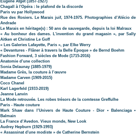
Eugène Atget (1857-1927)
Chagall à l'Opéra : le plafond de la discorde
Paris vu par Hollywood
Rue des Rosiers. Le Marais juif, 1974-1975. Photographies d’Alécio de
Andrade
Le Marais en héritage(s) : 50 ans de sauvegarde, depuis la loi Malraux
« Au bonheur des dames. L'invention du grand magasin », par Sally
Aitken et Christine Le Goff
« Les Galeries Lafayette, Paris », par Elke Werry
« Devantures - Flâner à travers la Belle Époque » de Bernd Boehm
Fashion Forward, 3 siècles de Mode (1715-2016)
Anatomie d’une collection
Sonia Delaunay (1885-1979)
Madame Grès, la couture à l’œuvre
Madame Carven (1909-2015)
Coco Chanel
Karl Lagerfeld
(1933-2019)
Jeanne Lanvin
La Mode retrouvée. Les robes trésors de la comtesse Greffulhe
Paris - Haute couture
Mark Shaw dans l’Univers de Haute Couture - Dior • Balenciaga •
Balmain
La France d’Avedon. Vieux monde, New Look
Audrey Hepburn (1929-1993)
« Assassinat d'une modiste » de Catherine Bernstein