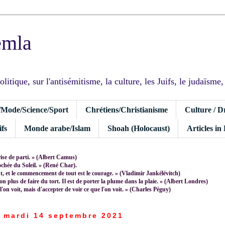
emla
tique, sur l'antisémitisme, la culture, les Juifs, le judaïsme, I
/Mode/Science/Sport
Chrétiens/Christianisme
Culture / D
fs
Monde arabe/Islam
Shoah (Holocaust)
Articles in
rise de parti. » (Albert Camus)
rochée du Soleil. » (René Char).
 et le commencement de tout est le courage. » (Vladimir Jankélévitch)
non plus de faire du tort. Il est de porter la plume dans la plaie. » (Albert Londres)
 l'on voit, mais d'accepter de voir ce que l'on voit. » (Charles Péguy)
mardi 14 septembre 2021