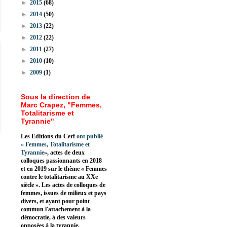
►
2015
(68)
►
2014
(50)
►
2013
(22)
►
2012
(22)
►
2011
(27)
►
2010
(10)
►
2009
(1)
Sous la direction de
Marc Crapez, "Femmes,
Totalitarisme et
Tyrannie"
Les Editions du Cerf
ont publié
«
Femmes, Totalitarisme et
Tyrannie
», actes de deux
colloques passionnants en 2018
et en 2019 sur le thème « Femmes
contre le totalitarisme au XXe
siècle ». Les actes de colloques de
femmes, issues de milieux et pays
divers, et ayant pour point
commun l'attachement à la
démocratie, à des valeurs
opposées à la tyrannie.