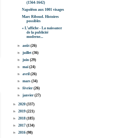
(1564-1642)
Napoléon aux 1001 visages
Marc Riboud. Histoires
possibles
« L’affiche - La naissance
de la publicité
moderne...
►
août
(26)
►
juillet
(36)
►
juin
(29)
►
mai
(24)
►
avril
(26)
►
mars
(34)
►
février
(26)
►
janvier
(27)
►
2020
(337)
►
2019
(221)
►
2018
(185)
►
2017
(134)
►
2016
(98)