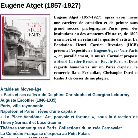
Eugène Atget (1857-1927)
Eugène Atget (1857-1927), après avoir mené
une carrière de comédien et de peintre sans
grand succès, photographie Paris pour des
institutions ou des amateurs d'histoire, de 1890
à sa mort, et en refusant la qualité d'artiste. La
Fondation Henri Cartier Bression (HCB)
présente l’exposition «
Eugène Atget - Voir Paris
», et, parallèlement, le musée Carnalet propose
«
Henri Cartier-Bresson - Revoir Paris
». Deux
regards humanistes sur un Paris disparu.
Je
remercie Ilana Ferhadian, Christophe Dard et
Radio J de cesser de me plagier.
A table au Moyen-âge
« Paris et ses cafés » de Delphine Christophe et Georgina Letourmy
Auguste Escoffier (1846-1935)
Paris, ville rayonnante
Napoléon et Paris : rêves d'une capitale
« La Place Vendôme. Art, pouvoir et fortune », sous la direction de
Thierry Sarmant et Luce Gaume
Théâtres romantiques à Paris. Collections du musée Carnavalet
La Comédie-Française s’exposa au Petit Palais