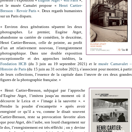
présente l’exposition «
Eugène Atget - Voir Paris
»,
et le musée Carnalet propose «
Henri Cartier-
Bresson - Revoir Paris
». Deux regards humanistes
sur un Paris disparu.
« Environ deux générations séparent les deux
photographes. Le premier, Eugène Atget,
abandonne sa carrière de comédien, le deuxième,
Henri Cartier-Bresson, celle de peintre, au profit
d’un art relativement nouveau, l’enregistrement
photographique. Dans une double exposition
exceptionnelle et des approches inédites, la
Fondation HCB
(du 3 juin au 19 septembre 2021) et le
musée Carnavalet –
Histoire de Paris
(du 15 juin au 31 octobre 2021), s’associent pour montrer, à partir
de leurs collections, l’essence de la capitale dans l’œuvre de ces deux grandes
figures de la photographie française. »
« Henri Cartier-Bresson, subjugué par l’approche
d’Eugène Atget, l’imitera jusqu’au moment où il
découvre le Leica et « l’image à la sauvette ». «
Prendre la poudre d’escampette » après avoir
enregistré ce qu’il a vu, comme le disait souvent
Cartier-Bresson, reste sa provocation favorite alors
que pour Atget, dès l’aube, son lourd chargement sur
le dos, l’enregistrement est très réfléchi ; on y devine