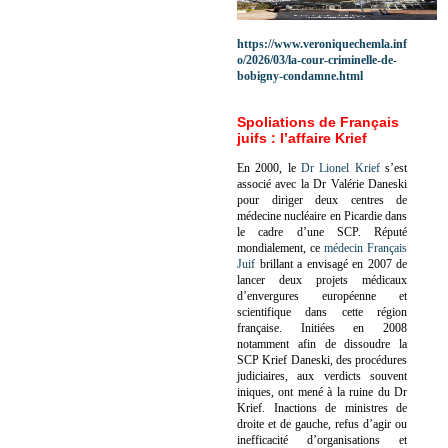
https://www.veroniquechemla.inf
o/2026/03/la-cour-criminelle-de-
bobigny-condamne.html
Spoliations de Français
juifs : l’affaire Krief
En 2000, le
Dr Lionel Krief
s’est
associé avec la Dr Valérie Daneski
pour diriger deux centres de
médecine nucléaire en Picardie dans
le cadre d’une SCP.
Réputé
mondialement, ce
médecin Français
Juif
brillant a envisagé en 2007 de
lancer deux projets médicaux
d’envergures européenne et
scientifique dans cette région
française.
Initiées en 2008
notamment afin de dissoudre la
SCP Krief Daneski, des procédures
judiciaires, aux verdicts souvent
iniques, ont mené à la ruine du Dr
Krief.
Inactions de ministres de
droite et de gauche, refus d’agir ou
inefficacité d’organisations et