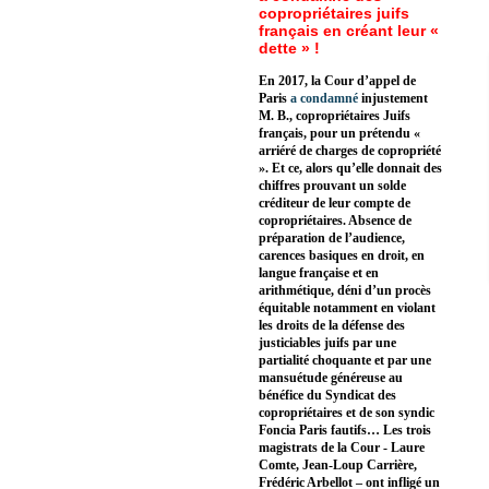
copropriétaires juifs
français en créant leur «
dette » !
En 2017, la Cour d’appel de
Paris
a condamné
injustement
M. B., copropriétaires Juifs
français, pour un prétendu «
arriéré de charges de copropriété
». Et ce, alors qu’elle donnait des
chiffres prouvant un solde
créditeur de leur compte de
copropriétaires. Absence de
préparation de l’audience,
carences basiques en droit, en
langue française et en
arithmétique, déni d’un procès
équitable notamment en violant
les droits de la défense des
justiciables juifs par une
partialité choquante et par une
mansuétude généreuse au
bénéfice du Syndicat des
copropriétaires et de son syndic
Foncia Paris fautifs… Les trois
magistrats de la Cour - Laure
Comte, Jean-Loup Carrière,
Frédéric Arbellot – ont infligé un