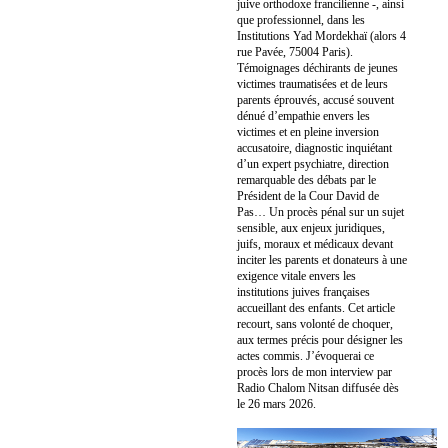
juive orthodoxe francilienne -, ainsi
que professionnel, dans les
Institutions Yad Mordekhaï (alors 4
rue Pavée, 75004 Paris).
Témoignages déchirants de jeunes
victimes traumatisées et de leurs
parents éprouvés, accusé souvent
dénué d’empathie envers les
victimes et en pleine inversion
accusatoire, diagnostic inquiétant
d’un expert psychiatre, direction
remarquable des débats par le
Président de la Cour David de
Pas… Un procès pénal sur un sujet
sensible, aux enjeux juridiques,
juifs, moraux et médicaux devant
inciter les parents et donateurs à une
exigence vitale envers les
institutions juives françaises
accueillant des enfants. Cet article
recourt, sans volonté de choquer,
aux termes précis pour désigner les
actes commis. J’évoquerai ce
procès lors de mon interview par
Radio Chalom Nitsan diffusée dès
le 26 mars 2026.