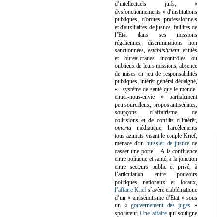
d’intellectuels juifs, «
dysfonctionnements » d’institutions
publiques, d'ordres professionnels
et d'auxiliaires de justice, faillites de
l’Etat dans ses missions
régaliennes, discriminations non
sanctionnées,
establishment
, entités
et bureaucraties incontrôlés ou
oublieux de leurs missions, absence
de mises en jeu de responsabilités
publiques, intérêt général dédaigné,
« système-de-santé-que-le-monde-
entier-nous-envie » partialement
peu sourcilleux, propos antisémites,
soupçons d’affairisme, de
collusions et de conflits d’intérêt,
omerta
médiatique, harcèlements
tous azimuts visant le couple Krief,
menace d'un
huissier de justice
de
casser une porte…
A la confluence
entre politique et santé, à la jonction
entre secteurs public et privé, à
l’articulation entre pouvoirs
politiques nationaux et locaux,
l’affaire Krief
s’avère emblématique
d’un « antisémitisme d’Etat » sous
un «
gouvernement des juges
»
spoliateur.
Une affaire
qui souligne