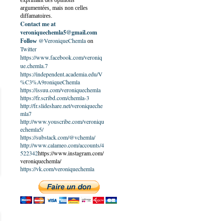
exprimant des opinions
argumentées, mais non celles
diffamatoires.
Contact me at
veroniquechemla5@gmail.com
@VeroniqueChemla
Follow
on
Twitter
https://www.facebook.com/veroniq
ue.chemla.7
https://independent.academia.edu/V
%C3%A9roniqueChemla
https://issuu.com/veroniquechemla
https://fr.scribd.com/chemla-3
http://fr.slideshare.net/veroniqueche
mla7
http://www.youscribe.com/veroniqu
echemla5/
https://substack.com/@vchemla/
http://www.calameo.com/accounts/4
522342
https://www.instagram.com/
veroniquechemla/
https://vk.com/veroniquechemla