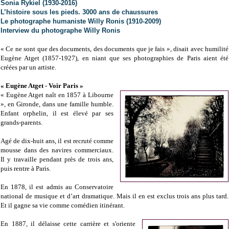
Sonia Rykiel (1930-2016)
L’histoire sous les pieds. 3000 ans de chaussures
Le photographe humaniste Willy Ronis (1910-2009)
Interview du photographe Willy Ronis
« Ce ne sont que des documents, des documents que je fais », disait avec humilité
Eugène Atget (1857-1927), en niant que ses photographies de Paris aient été
créées par un artiste.
« Eugène Atget - Voir Paris »
« Eugène Atget naît en 1857 à Libourne
», en Gironde, dans une famille humble.
Enfant orphelin, il est élevé par ses
grands-parents.
Agé de dix-huit ans, il est recruté comme
mousse dans des navires commerciaux.
Il y travaille pendant près de trois ans,
puis rentre à Paris.
En 1878, il est admis au Conservatoire
national de musique et d’art dramatique. Mais il en est exclus trois ans plus tard.
Et il gagne sa vie comme comédien itinérant.
En 1887, il délaisse cette carrière et s'oriente