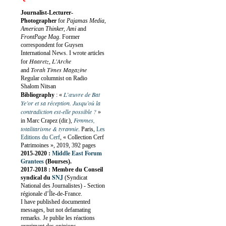
Journalist-Lecturer-
Photographer
for
Pajamas Media,
American Thinker, Ami
and
FrontPage Mag
. Former
correspondent for Guysen
International News. I wrote articles
Haaretz
L'Arche
for
,
Torah Times Magazine
and
Regular columnist on Radio
Shalom Nitsan
L’œuvre de Bat
Bibliography
:
«
Ye’or et sa réception. Jusqu’où la
contradiction est-elle possible ?
»
Femmes,
in Marc Crapez (dir.),
totalitarisme & tyrannie
. Paris,
Les
Editions du Cerf
, « Collection Cerf
Patrimoines », 2019, 392 pages
Middle East Forum
2015-2020 :
Grantees
(Bourses).
2017-2018 : Membre du Conseil
SNJ
syndical du
(Syndicat
National des Journalistes) - Section
régionale d’Île-de-France.
I have published documented
messages, but not defamating
remarks. Je publie les réactions