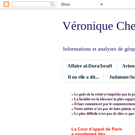
Véronique Ch
Informations et analyses de géopoli
Affaire al-Dura/Israël
Avion
Il ou elle a dit...
Judaïsme/Jui
« Le goût de la vérité n’empêche pas la p
« La lucidité est la blessure la plus rapp
« Il faut commencer par le commencement,
« Notre métier n’est pas de faire plaisir, 
« Le plus difficile n'est pas de dire ce que
La Cour d’appel de Paris
a condamné des